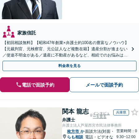
家族信託
【初回相談無料】【昭和47年創業×弁護士約100名の豊富なノウハウ】
【元裁判官、元検察官、元公証人など複数在籍】遺産分割が進まない
／使途不明金がある／遺産に不動産があるなど、相続でのお悩みはご
相談ください【他士業連携で登記・税も対応】
料金表を見る
電話で面談予約
メールで面談予約
関本 龍志
兵庫県
インタビュ
ーを見る
弁護士
弁護士法人芦屋西宮市民法律事務所
営業時間：0
枚方市
か
面談方法(対面・
らも相談
電話・ビデオな
9:30~12:00