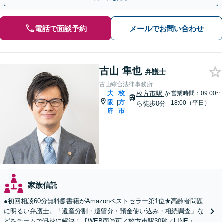
電話で面談予約
メールでお問い合わせ
古山 隼也
弁護士
古山綜合法律事務所
大
枚
枚方市駅
か
営業時間：09:00~
阪
方
|
18:00（平日）
ら徒歩0分
府
市
家族信託
●初回相談60分無料📗書籍がAmazonベストセラー第1位★高齢者問題
に明るい弁護士。「遺産分割・遺留分・預金使い込み・相続調査」な
どをチームで迅速に解決！【WEB面談可／枚方市駅30秒／LINE・電