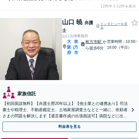
12件中 1-12件を表示
山口 暁
弁護
インタビューを見
る
士
山口法律事務所
大
枚
枚方市駅
か
営業時間：10:00~
阪
方
|
18:00（平日）
ら徒歩6分
府
市
家族信託
【初回面談無料】【弁護士歴20年以上】【他士業との連携あり】司法
書士や税理士、不動産鑑定士、土地家屋調査士などと一緒に、依頼者
さまの問題を解決します【遺言書作成の出張面談可】病院などに出張
します。適宜公証人も呼び、対応します【枚方市駅6分】
料金表を見る