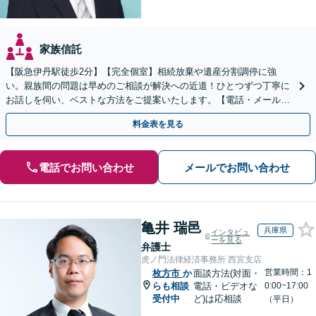
家族信託
【阪急伊丹駅徒歩2分】【完全個室】相続放棄や遺産分割調停に強
い。親族間の問題は早めのご相談が解決への近道！ひとつずつ丁寧に
お話しを伺い、ベストな方法をご提案いたします。【電話・メール相
談初回無料】【休日夜間対応可】【オンライン可能】
料金表を見る
電話でお問い合わせ
メールでお問い合わせ
亀井 瑞邑
兵庫県
インタビュ
ーを見る
弁護士
虎ノ門法律経済事務所 西宮支店
営業時間：1
枚方市
か
面談方法(対面・
らも相談
電話・ビデオな
0:00~17:00
受付中
ど)は応相談
（平日）