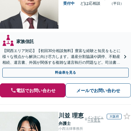
受付中
ど)は応相談
（平日）
家族信託
【関西エリア対応】【初回30分相談無料】豊富な経験と知見をもとに
様々な視点から解決に向け尽力します。遺産分割協議や調停、不動産
相続、遺言書、外国が関係する複雑な遺言執行の問題など。司法書士
や税理士とも連携し、円滑な解決を【オンライン面談可】
料金表を見る
電話でお問い合わせ
メールでお問い合わせ
川並 理恵
大阪府
インタビュ
ーを見る
弁護士
小西法律事務所