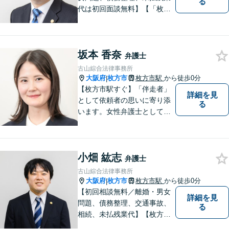
る
代は初回面談無料】【「枚方
市駅」から徒歩30秒】じっく
りとお話を聞く姿勢を大切に
し、依頼者様の状況を十分に
坂本 香奈
ヒアリングし、あらゆる観点
弁護士
から解決策をご提案してまい
古山綜合法律事務所
ります。
大阪府
枚方市
枚方市駅
から徒歩0分
|
【枚方市駅すぐ】「伴走者」
詳細を見
として依頼者の思いに寄り添
る
います。女性弁護士としての
視点を生かし、安心して話せ
る雰囲気づくりにも努めてお
りますので、気になることが
小畑 紘志
あればどうぞ気軽にお声がけ
弁護士
ください。【オンライン・電
古山綜合法律事務所
話相談可】【完全個室・防音
大阪府
枚方市
枚方市駅
から徒歩0分
|
対応】
【初回相談無料／離婚・男女
詳細を見
問題、債務整理、交通事故、
る
相続、未払残業代】【枚方市
駅から徒歩30秒】ご相談者の