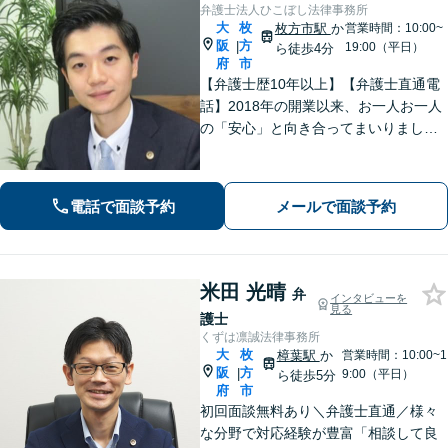
弁護士法人ひこぼし法律事務所
大
枚
枚方市駅
か
営業時間：10:00~
阪
方
|
19:00（平日）
ら徒歩4分
府
市
【弁護士歴10年以上】【弁護士直通電
話】2018年の開業以来、お一人お一人
の「安心」と向き合ってまいりまし
た。これまで培ってきた経験と交渉力
を活かし、「頼んでよかった」と言っ
ていただける結果を目指し、迅速かつ
電話で面談予約
メールで面談予約
粘り強く対応することをお約束しま
す。
米田 光晴
弁
インタビューを
見る
護士
くずは凛誠法律事務所
大
枚
樟葉駅
か
営業時間：10:00~1
阪
方
|
9:00（平日）
ら徒歩5分
府
市
初回面談無料あり＼弁護士直通／様々
な分野で対応経験が豊富「相談して良