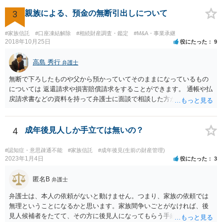
3
親族による、預金の無断引出しについて
#家族信託
#口座凍結解除
#相続財産調査・鑑定
#M&A・事業承継
2018年10月25日
役にたった
9
高島 秀行
弁護士
無断で下ろしたものや父から預かっていてそのままになっているもの
については 返還請求や損害賠償請求をすることができます。 通帳や払
戻請求書などの資料を持って弁護士に面談で相談した方がよいと思い
ます。
4
成年後見人しか手立ては無いの？
#認知症・意思疎通不能
#家族信託
#成年後見(生前の財産管理)
2023年1月4日
役にたった
3
匿名B
弁護士
弁護士は、本人の依頼がないと動けません。つまり、家族の依頼では
無理ということになるかと思います。家族間争いごとがなければ、後
見人候補者をたてて、その方に後見人になってもらう手続をすすめた