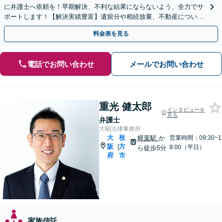
に弁護士へ依頼を！早期解決、不利な結果にならないよう、全力でサ
ポートします！【解決実績豊富】遺留分や相続放棄、不動産について
もお気軽にご相談ください。【他士業との連携OK】
料金表を見る
電話でお問い合わせ
メールでお問い合わせ
重光 健太郎
インタビューを
見る
弁護士
大昭法律事務所
大
枚
樟葉駅
か
営業時間：09:30~1
阪
方
|
8:00（平日）
ら徒歩5分
府
市
家族信託