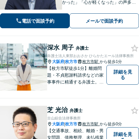
かった」「心が軽くなった」の声多
数！皆さまのお悩みに親身に寄り添
い、誠実・迅速に対応いたします。進
電話で面談予約
メールで面談予約
捗状況を細かく報告し、不安を感じさ
せないよう心掛け【休日・夜間面談
可】【樟葉駅5分】
深水 周子
弁護士
弁護士法人東部おおさか ひらかたエール法律事務所
大阪府
枚方市
枚方市駅
から徒歩1分
|
【枚方市駅徒歩1分】離婚問
詳細を見
題・不貞慰謝料請求などの家
る
事事件に精通する弁護士。依
頼者さまと同じ目線に立ち、
最善の解決方法をご提案。次
のステップへ進むお手伝いを
芝 光治
致します。どんなお悩みで
弁護士
も、ご相談ください。【キッ
古山綜合法律事務所
ズスペースあり】
大阪府
枚方市
枚方市駅
から徒歩0分
|
【交通事故、相続、離婚・男
詳細を見
女問題、債務整理、未払残業