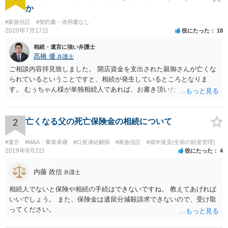
か
#家族信託
#契約書・借用書なし
2020年7月17日
役にたった
18
相続・遺言に強い弁護士
髙橋 優
弁護士
ご相談内容拝見致しました。 開店資金を支出された親御さんが亡くな
られているということですと、相続が発生しているところとなりま
す。 むぅちゃん様が単独相続人であれば、お書き頂いたような方法で
ご主人に書面を書いてもらうことで対応は可能かと思います。 他にも
相続人おられるということであれば、他の相続人との協議が必要とな
るところです。 また、当該点とは別にご主人から貸付ではなく贈与で
2
亡くなる父の死亡保険金の相続について
あると主張される可能性がございます。 その場合には、貸付であるこ
とを伺わせる事情をどれだけ積み重ねることが出来るか、というとこ
#遺言
#M&A・事業承継
#口座凍結解除
#家族信託
#成年後見(生前の財産管理)
ろとなります。 返済の事実や、返済を約束するメール等です。 金額の
2019年9月2日
役にたった
4
大きさや状況を考えると、一つ一つの問題を解決し、万が一に備えて
おく方が宜しいかと思います。 緊急という訳ではないかと思います
内藤 政信
弁護士
が、事前準備が早い方が有効な手段が増える傾向にありますので、早
相続人でないと保険や相続の手続はできないですね。 教えてあげれば
目に弁護士を入れられることを御検討頂くと良いかと思います。
いいでしょう。 また、保険金は遺留分減殺請求できないので、受け取
ってください。