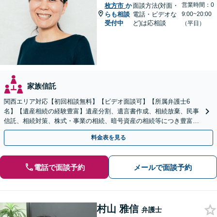
営業時間：0
枚方市
か
面談方法(対面・
らも相談
電話・ビデオな
9:00~20:00
受付中
ど)は応相談
（平日）
家族信託
関西エリア対応【初回相談無料】【ビデオ面談可】【所属弁護士6
名】【遺産相続の経験豊富】遺産分割、遺言書作成、相続放棄、民事
信託、相続対策、株式・事業の相続、暗号資産の相続等につき豊富な
対応実績。【バリアフリー】【完全個室対応】
料金表を見る
電話で面談予約
メールで面談予約
村山 雅信
弁護士