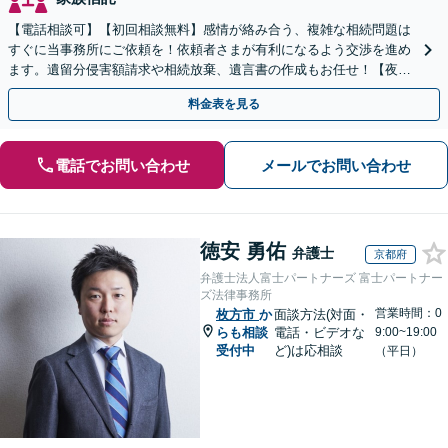
【電話相談可】【初回相談無料】感情が絡み合う、複雑な相続問題は
すぐに当事務所にご依頼を！依頼者さまが有利になるよう交渉を進め
ます。遺留分侵害額請求や相続放棄、遺言書の作成もお任せ！【夜
間・休日面談】【完全個室】【出張サービス】【樟葉駅3分】
料金表を見る
電話でお問い合わせ
メールでお問い合わせ
徳安 勇佑
弁護士
京都府
弁護士法人富士パートナーズ 富士パートナー
ズ法律事務所
営業時間：0
枚方市
か
面談方法(対面・
らも相談
電話・ビデオな
9:00~19:00
受付中
ど)は応相談
（平日）