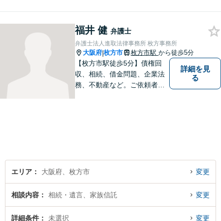
不安な気持ちにじっくり寄り
添い、困難な問題の解決のた
福井 健
めのお手伝いをしています。
弁護士
弁護士法人進取法律事務所 枚方事務所
大阪府
枚方市
枚方市駅
から徒歩5分
|
【枚方市駅徒歩5分】債権回
詳細を見
収、相続、借金問題、企業法
る
務、不動産など。ご依頼者さ
まに安心して満足した法的サ
ービスをご利用いただけるよ
う尽力いたします。お話しを
しっかりと聞き、法律の観点
からだけでなくお気持ちやご
事情に寄り添った対応が可能
です。
エリア
大阪府、枚方市
変更
相談内容
相続・遺言、家族信託
変更
詳細条件
未選択
変更