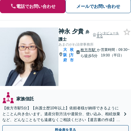
電話でお問い合わせ
メールでお問い合わせ
神永 夕貴
弁
インタビューを
見る
護士
あまのがわ法律事務所
大
枚
枚方市駅
か
営業時間：09:30~
阪
方
|
19:00（平日）
ら徒歩5分
府
市
家族信託
【枚方市駅5分】【弁護士歴10年以上】依頼者様が納得できるように
とことん向き合います。遺産分割方法や遺留分、使い込み、相続放棄
など、どんなこともでも遠慮なくご相談ください【遺言書の作成】自
宅や病院、介護施設へ出張可【Zoom面談可】
料金表を見る