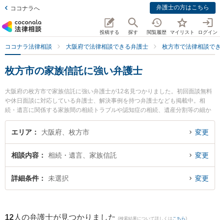
弁護士の方はこちら
ココナラへ
投稿する
探す
閲覧履歴
マイリスト
ログイン
ココナラ法律相談
大阪府で法律相談できる弁護士
枚方市で法律相談で
枚方市の家族信託に強い弁護士
大阪府の枚方市で家族信託に強い弁護士が12名見つかりました。初回面談無料
や休日面談に対応している弁護士、解決事例を持つ弁護士なども掲載中。相
続・遺言に関係する家族間の相続トラブルや認知症の相続、遺産分割等の細か
な分野での絞り込み検索もでき便利です。特に山口法律事務所の山口 暁弁護士
やあまのがわ法律事務所の神永 夕貴弁護士、古山綜合法律事務所の古山 隼也弁
エリア
大阪府、枚方市
変更
護士のプロフィール情報や弁護士費用、強みなどが注目されています。『枚方
市で土日や夜間に発生した家族信託のトラブルを今すぐに弁護士に相談した
相談内容
相続・遺言、家族信託
変更
い』『家族信託のトラブル解決の実績豊富な近くの弁護士を検索したい』『初
回相談無料で家族信託を法律相談できる枚方市内の弁護士に相談予約したい』
などでお困りの相談者さんにおすすめです。
詳細条件
未選択
変更
12
人の弁護士が見つかりました
(検索結果について詳しくは
こちら
)