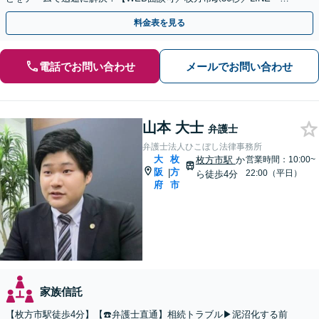
話・メールで予約OK】
料金表を見る
電話でお問い合わせ
メールでお問い合わせ
山本 大士
弁護士
弁護士法人ひこぼし法律事務所
大
枚
枚方市駅
か
営業時間：10:00~
阪
方
|
22:00（平日）
ら徒歩4分
府
市
家族信託
【枚方市駅徒歩4分】【☎️弁護士直通】相続トラブル▶︎泥沼化する前