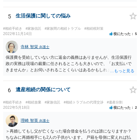
ほうが、今後もいろいろやりやすくなると思います。
5
生活保護に関しての悩み
#相続手続き
#家族信託
#家族間の相続トラブル
#相続税対策
2022年11月14日
役にたった
5
寺林 智栄
弁護士
保護費を受給していない方に返金の義務はありませんが、生活保護行
政の実務は現場の裁量に任されるところも大きいので、「お支払いで
きませんか」とお伺いされることくらいはあるかもしれません。 通報
するかどうかは、あなたとお父さんの妹さんとの関係などを総合的に
考えてご判断いただくのが良いと思います。
6
遺産相続の関係について
#相続手続き
#相続放棄
#家族信託
#相続トラブルの代理交渉
#遺産分割
2022年5月18日
役にたった
2
理崎 智英
弁護士
＞再婚してもし父が亡くなった場合借金を払うのは誰になりますか？
ちなみに再婚相手にも2人の子供がいます。 戸籍を母側に変えれば払