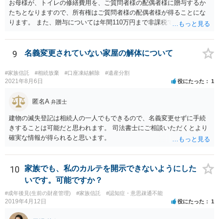
お母様が、トイレの修繕費用を、ご質問者様の配偶者様に贈与するか
たちとなりますので、所有権はご質問者様の配偶者様が得ることにな
ります。 また、贈与については年間110万円まで非課税であり、トイ
レの修繕費であればこの枠内に収まると思います。
9
名義変更されていない家屋の解体について
#家族信託
#相続放棄
#口座凍結解除
#遺産分割
2021年8月6日
役にたった
1
匿名A
弁護士
建物の滅失登記は相続人の一人でもできるので、名義変更せずに手続
きすることは可能だと思われます。 司法書士にご相談いただくとより
確実な情報が得られると思います。
10
家族でも、私のカルテを開示できないようにした
いです。可能ですか？
#成年後見(生前の財産管理)
#家族信託
#認知症・意思疎通不能
2019年4月12日
役にたった
1