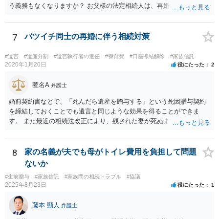
う義務もなくなりますか？ お父様の法定相続人は、再婚相手とご相談
者様なので、お父様の借金はご相談者様も相続することになります。
戸籍がどこにあるのかは関係ありません。 ただし、お父様が亡くなっ
たことを知ってから３か月以内に家庭裁判所にて「相続放棄」の手続
7
バツイチ同士の再婚に伴う相続対策
をすれば、ご相談者様はお父様の借金は相続しません。
#遺言
#遺産分割
#遺言執行者の選任
#養育費
#口座凍結解除
#家族信託
2020年1月20日
役にたった
2
匿名A
弁護士
婚前契約書などで、「死んだら遺産を贈与する」という死因贈与契約
を締結しておくことでも遺言と同じような効果を得ることができま
す。 また最近の相続法改正により、残された妻が死ぬまで家に住み続
けられる権利として「配偶者居住権」という制度が設けられましたの
で、その制度を活用する方法も考えられます。 もし契約書の作成まで
視野に入れておられる場合は、お近くの弁護士、できれば相続に強い
8
家の名義が夫でも母がトイレ費用を負担して問題
弁護士にご相談なさるとよいでしょう。
ないか
#生前贈与
#家族信託
#家族間の相続トラブル
#協議
2025年8月23日
役にたった
1
藤本 顯人
弁護士