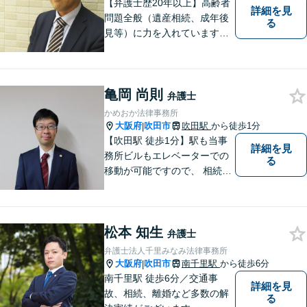
【弁護士歴20年以上】高齢者
詳細を見
問題全般（遺産相続、成年後
る
見等）に力を入れています。
その他、民事事件、家事事件
等を幅広く取り扱っていま
す。（江坂駅徒歩1分）
亀岡 尚則
弁護士
かめおか法律事務所
大阪府
吹田市
吹田駅
から徒歩1分
|
【吹田駅 徒歩1分】駅も当事
詳細を見
務所ビルもエレベーターでの
る
移動が可能ですので、 相続の
ご相談にご家族で来られる方
やご高齢の方にも安心してご
利用いただけます。ご希望が
松本 知生
あれば出張相談にも応じてお
弁護士
りますのでお気軽にご相談く
弁護士法人千里みなみ法律事務所
ださい。
大阪府
吹田市
南千里駅
から徒歩6分
|
南千里駅 徒歩6分／交通事
詳細を見
故、相続、離婚など多数の解
る