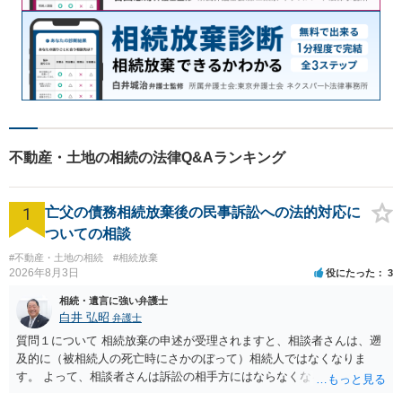
不動産・土地の相続の法律Q&Aランキング
1
亡父の債務相続放棄後の民事訴訟への法的対応に
ついての相談
#不動産・土地の相続
#相続放棄
2026年8月3日
役にたった
3
相続・遺言に強い弁護士
白井 弘昭
弁護士
質問１について 相続放棄の申述が受理されますと、相談者さんは、遡
及的に（被相続人の死亡時にさかのぼって）相続人ではなくなりま
す。 よって、相談者さんは訴訟の相手方にはならなくなるので（明け
渡し請求の対象ではなくなるので）請求棄却となります。 相続放棄受