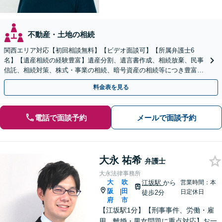
不動産・土地の相続
関西エリア対応【初回相談無料】【ビデオ面談可】【所属弁護士6
名】【遺産相続の経験豊富】遺産分割、遺言書作成、相続放棄、民事
信託、相続対策、株式・事業の相続、暗号資産の相続等につき豊富な
対応実績。【バリアフリー】【完全個室対応】
料金表を見る
電話で面談予約
メールで面談予約
大永 祐希
弁護士
大永法律事務所
大
吹
江坂駅
から
営業時間：本
阪
田
|
日定休日
徒歩2分
府
市
【江坂駅1分】【刑事事件、労働・雇
用、離婚・男女問題に重点対応】お一