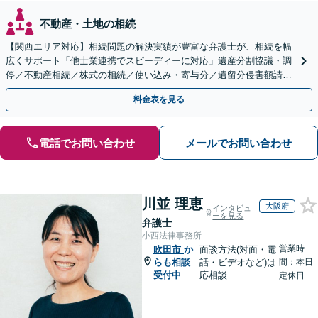
不動産・土地の相続
【関西エリア対応】相続問題の解決実績が豊富な弁護士が、相続を幅
広くサポート「他士業連携でスピーディーに対応」遺産分割協議・調
停／不動産相続／株式の相続／使い込み・寄与分／遺留分侵害額請求
／相続放棄（借金の相続）／遺言書作成
料金表を見る
電話でお問い合わせ
メールでお問い合わせ
川並 理恵
大阪府
インタビュ
ーを見る
弁護士
小西法律事務所
営業時
吹田市
か
面談方法(対面・電
らも相談
話・ビデオなど)は
間：本日
受付中
応相談
定休日