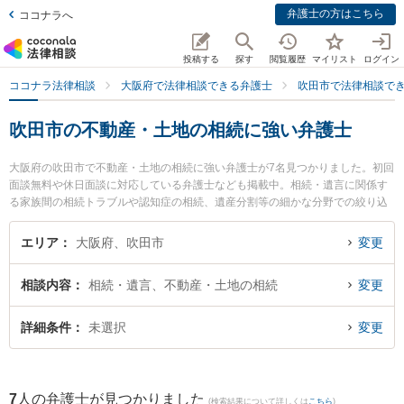
弁護士の方はこちら
ココナラへ
投稿する
探す
閲覧履歴
マイリスト
ログイン
ココナラ法律相談
大阪府で法律相談できる弁護士
吹田市で法律相談で
吹田市の不動産・土地の相続に強い弁護士
大阪府の吹田市で不動産・土地の相続に強い弁護士が7名見つかりました。初回
面談無料や休日面談に対応している弁護士なども掲載中。相続・遺言に関係す
る家族間の相続トラブルや認知症の相続、遺産分割等の細かな分野での絞り込
み検索もでき便利です。特に吹田総合法律事務所の木村 栄作弁護士やクラルス
法律会計事務所の久保 勇二弁護士、大永法律事務所の大永 祐希弁護士のプロフ
エリア
大阪府、吹田市
変更
ィール情報や弁護士費用、強みなどが注目されています。『吹田市で土日や夜
間に発生した不動産・土地の相続のトラブルを今すぐに弁護士に相談したい』
相談内容
相続・遺言、不動産・土地の相続
変更
『不動産・土地の相続のトラブル解決の実績豊富な近くの弁護士を検索した
い』『初回相談無料で不動産・土地の相続を法律相談できる吹田市内の弁護士
に相談予約したい』などでお困りの相談者さんにおすすめです。
詳細条件
未選択
変更
7
人の弁護士が見つかりました
(検索結果について詳しくは
こちら
)