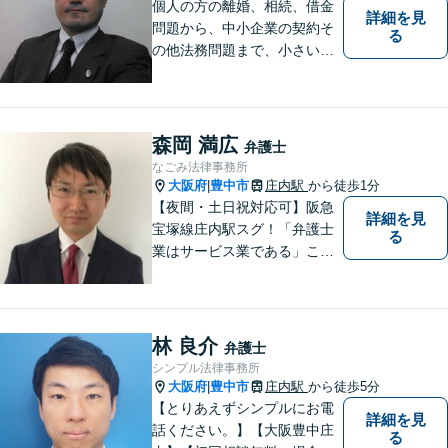
個人の方の離婚、相続、借金
詳細を見
問題から、中小企業の契約そ
る
の他法務問題まで、小さい事
務所ですが、コンパクトでハ
イフォーマンスをモットーに
日々の業務を行っておりま
す。
森岡 満広
弁護士
なごみ法律事務所
大阪府
豊中市
庄内駅
から徒歩1分
|
【夜間・土日祝対応可】阪急
詳細を見
宝塚線庄内駅スグ！「弁護士
る
業はサービス業である」こと
を徹底的に意識し，「聞く
耳」を持った話しやすい弁護
士を目指しています
林 良介
弁護士
シンプル法律事務所
大阪府
豊中市
庄内駅
から徒歩5分
|
【とりあえずシンプルにお電
詳細を見
話ください。】【大阪豊中庄
る