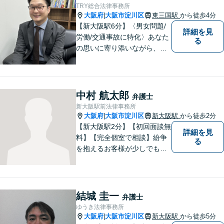
TRY総合法律事務所
大阪府
大阪市淀川区
東三国駅
から徒歩4分
|
【新大阪駅6分】〈男女問題/
詳細を見
労働/交通事故に特化〉あなた
る
の思いに寄り添いながら、明
るい未来を全力でサポートし
ます！ 一人一人の状況や思い
に丁寧に向き合い、将来を見
据えた解決を目指します。
中村 航太郎
弁護士
【メール・電話面談可】【東
新大阪駅前法律事務所
三国駅4分】
大阪府
大阪市淀川区
新大阪駅
から徒歩2分
|
【新大阪駅2分】【初回面談無
詳細を見
料】【完全個室で相談】紛争
る
を抱えるお客様が少しでも早
く安心できるよう、丁寧かつ
迅速な対応を心がけていま
す。 主張をぶつけ合うだけで
なく、事実と法律をもとに根
結城 圭一
弁護士
本的な解決を導くことが弁護
ゆうき法律事務所
士の役割だと考えています。
大阪府
大阪市淀川区
新大阪駅
から徒歩5分
|