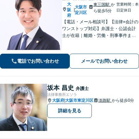
大
東三国駅
か
営業時間：本
大阪市
阪
|
日定休日
ら徒歩5分
淀川区
府
【電話・メール相談可】【法律×会計の
ワンストップ対応】弁護士・公認会計
士が在籍｜離婚・労働・刑事事件まで
幅広く対応｜経営者から個人の方ま
で、一人ひとりの状況に応じた解決策
をご提案します
電話でお問い合わせ
メールでお問い合わせ
坂本 昌史
弁護士
法律事務所エソラ
大阪府
大阪市東淀川区
淡路駅
から徒歩0分
|
詳細を見る