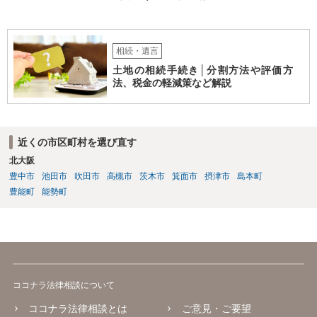
相続・遺言
土地の相続手続き│分割方法や評価方
法、税金の軽減策など解説
近くの市区町村を選び直す
北大阪
豊中市
池田市
吹田市
高槻市
茨木市
箕面市
摂津市
島本町
豊能町
能勢町
ココナラ法律相談について
ココナラ法律相談とは
ご意見・ご要望