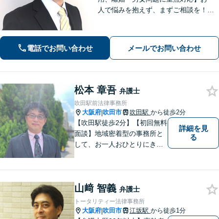
人で悩みを抱えず、まずご相談を！き
め細かいコミュニケーションを大切に
し、寄り添うながらともに解決を目指
します。当日・夜間・電話相談可能で
電話でお問い合わせ
メールでお問い合わせ
す。【法テラス利用可】【WEB面談
可】
松本 章吾
弁護士
吹田駅前法律事務所
大阪府
吹田市
吹田駅
から徒歩2分
|
【吹田駅徒歩2分】【初回無料
詳細を見
面談】地域密着型の事務所と
る
して、お一人おひとりにきめ
細やかなリーガルサービスを
ご提供します。離婚・相続・
刑事事件など、幅広いお困り
山﨑 智義
ごとに対応！まずは無料相談
弁護士
にお越しください。【完全個
トータリティー法律事務所
室対応】
大阪府
吹田市
江坂駅
から徒歩1分
|