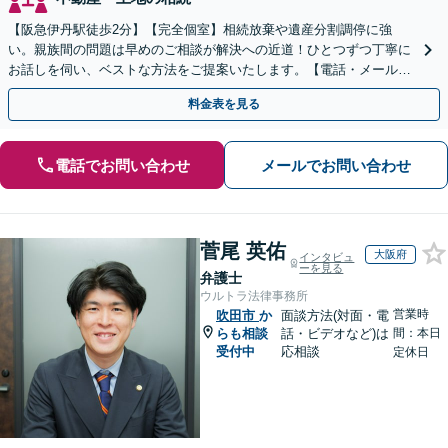
【阪急伊丹駅徒歩2分】【完全個室】相続放棄や遺産分割調停に強
い。親族間の問題は早めのご相談が解決への近道！ひとつずつ丁寧に
お話しを伺い、ベストな方法をご提案いたします。【電話・メール相
談初回無料】【休日夜間対応可】【オンライン可能】
料金表を見る
電話でお問い合わせ
メールでお問い合わせ
菅尾 英佑
大阪府
インタビュ
ーを見る
弁護士
ウルトラ法律事務所
営業時
吹田市
か
面談方法(対面・電
らも相談
話・ビデオなど)は
間：本日
受付中
応相談
定休日