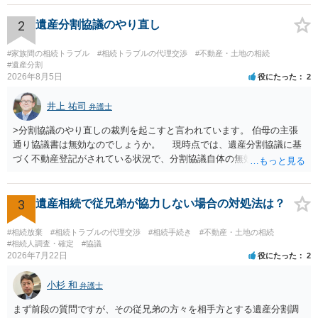
理証明を家庭裁判所で取得し、コピーを答弁書に添えて裁判所に提出
してください。 質問２について 請求棄却を求める答弁書を提出すれ
2
遺産分割協議のやり直し
ば、第１回期日は出席する必要がありません。その日は差支え（用事
があり出席できない）との記載で十分です。 質問３について 弁護士で
#家族間の相続トラブル
#相続トラブルの代理交渉
#不動産・土地の相続
はないので、ｍｉｎｔｓでの提出の必要は無いと思います。郵送（期
#遺産分割
2026年8月5日
役にたった
2
限までに届けばよい）で十分です。 詳細は、書面記載の裁判所書記官
にお問い合わせください。 以上、ご参考まで。
井上 祐司
弁護士
>分割協議のやり直しの裁判を起こすと言われています。 伯母の主張
通り協議書は無効なのでしょうか。 現時点では、遺産分割協議に基
づく不動産登記がされている状況で、分割協議自体の無効を裁判所が
認めたわけではないので、分割協議の効力に影響はありません。 先
方の訴訟の主張及び立証次第ですが、 ・御祖母様の認知能力に関する
医師の意見書、筆跡鑑定 が提出されればその効力が否定される可能性
3
遺産相続で従兄弟が協力しない場合の対処法は？
はありますが、 ・伯母様自身が分割協議に加わっていること ・御祖母
様の意に反する遺産分割協議を行う実益が誰にあったかの立証が困難
#相続放棄
#相続トラブルの代理交渉
#相続手続き
#不動産・土地の相続
であること からすると、実際に遺産分割協議の効力が否定される可能
#相続人調査・確定
#協議
2026年7月22日
役にたった
2
性はそれほど高くない（立証のハードルは非常に高い）ということが
言えると思います。
小杉 和
弁護士
まず前段の質問ですが、その従兄弟の方々を相手方とする遺産分割調