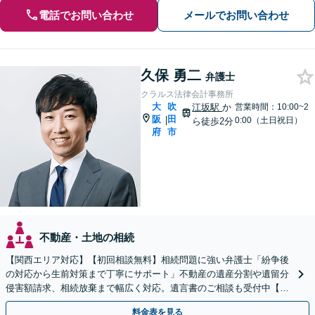
電話でお問い合わせ
メールでお問い合わせ
久保 勇二
弁護士
クラルス法律会計事務所
大
吹
江坂駅
か
営業時間：10:00~2
阪
田
|
0:00（土日祝日）
ら徒歩2分
府
市
不動産・土地の相続
【関西エリア対応】【初回相談無料】相続問題に強い弁護士「紛争後
の対応から生前対策まで丁寧にサポート」不動産の遺産分割や遺留分
侵害額請求、相続放棄まで幅広く対応。遺言書のご相談も受付中【夜
間・休日面談可】【WEB面談】【完全個室】
料金表を見る