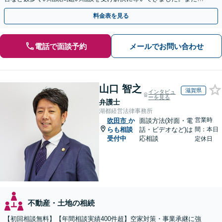
過去に１００件超の遺言作成のお手伝いをしました。
料金表を見る
電話で面談予約
メールでお問い合わせ
山口 智之
滋賀県
インタビュ
ーを見る
弁護士
湖都経営法律事務所
営業時
吹田市
か
面談方法(対面・電
らも相談
話・ビデオなど)は
間：本日
受付中
応相談
定休日
不動産・土地の相続
【初回相談無料】【年間相談実績400件超】空家対策・事業承継に強