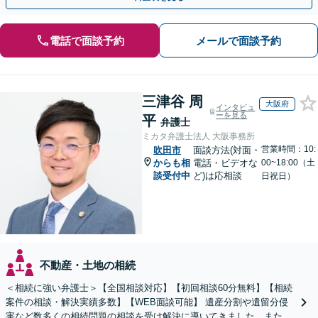
電話で面談予約
メールで面談予約
三津谷 周
大阪府
インタビュ
ーを見る
平
弁護士
ミカタ弁護士法人 大阪事務所
営業時間：10:
吹田市
面談方法(対面・
からも相
電話・ビデオな
00~18:00（土
談受付中
ど)は応相談
日祝日）
不動産・土地の相続
＜相続に強い弁護士＞【全国相談対応】【初回相談60分無料】【相続
案件の相談・解決実績多数】【WEB面談可能】 遺産分割や遺留分侵
害など数多くの相続問題の相談を受け解決に導いてきました。また、