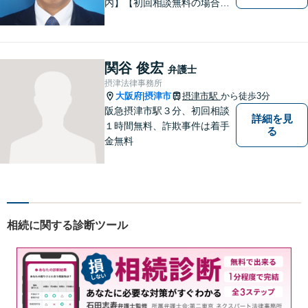
内】【初回相談無料の場合あ
り】【夜間土日祝対応】【電
話WEB相談実施】【事務所は
大阪の豊中庄内ですが、電話
やWEB相談もございますので
関谷 俊宏
弁護士
お気軽にお問合せください】
摂津法律事務所
大阪府
摂津市
摂津市駅
から徒歩3分
|
阪急摂津市駅３分、初回相談
詳細を見
１時間無料、詐欺事件は着手
る
金無料
相続に関する診断ツール