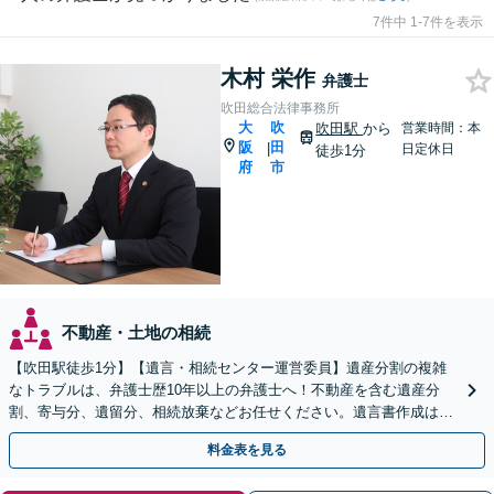
7件中 1-7件を表示
木村 栄作
弁護士
吹田総合法律事務所
大
吹
吹田駅
から
営業時間：本
阪
田
|
日定休日
徒歩1分
府
市
不動産・土地の相続
【吹田駅徒歩1分】【遺言・相続センター運営委員】遺産分割の複雑
なトラブルは、弁護士歴10年以上の弁護士へ！不動産を含む遺産分
割、寄与分、遺留分、相続放棄などお任せください。遺言書作成は自
宅訪問にも対応。【税理士や司法書士とも連携】
料金表を見る