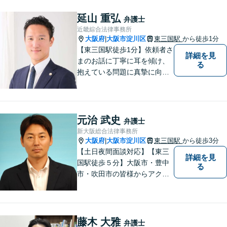
延山 重弘
弁護士
近畿綜合法律事務所
大阪府
大阪市淀川区
東三国駅
から徒歩1分
|
【東三国駅徒歩1分】依頼者さ
詳細を見
まのお話に丁寧に耳を傾け、
る
抱えている問題に真摯に向き
合うことを大切にしていま
す。一人ひとりのご希望に最
大限応えられるよう尽力いた
します。まずはお気軽にご相
元治 武史
弁護士
談にいらしてください。【休
新大阪総合法律事務所
日夜間相談可】
大阪府
大阪市淀川区
東三国駅
から徒歩3分
|
【土日夜間面談対応】【東三
詳細を見
国駅徒歩５分】大阪市・豊中
る
市・吹田市の皆様からアクセ
スしやすい事務所となってお
ります。
藤木 大雅
弁護士