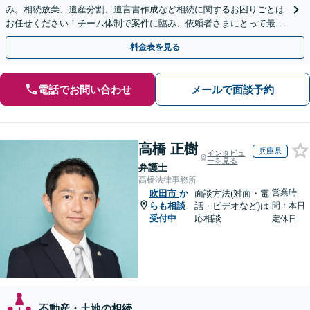
み。相続放棄、遺産分割、遺言書作成など相続に関するお困りごとは
お任せください！チーム体制で案件に臨み、依頼者さまにとって最善
の解決を目指します【堅田駅4分】【無料駐車場あり】
料金表を見る
電話でお問い合わせ
メールで面談予約
高橋 正樹
兵庫県
インタビュ
ーを見る
弁護士
高橋法律事務所
営業時
吹田市
か
面談方法(対面・電
らも相談
話・ビデオなど)は
間：本日
受付中
応相談
定休日
不動産・土地の相続