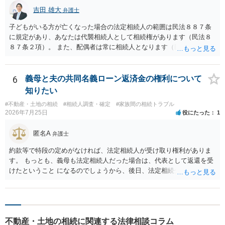
吉田 雄大
弁護士
子どもがいる方が亡くなった場合の法定相続人の範囲は民法８８７条
に規定があり、あなたは代襲相続人として相続権があります（民法８
８７条２項）。 また、配偶者は常に相続人となります（民法８９０
条）。 「祖父の子供３人」の方の配偶者がご健在であれば、その方に
も相続権があります。つまり、孫５人に加えて「おじ又はおば」にも
相続権がある可能性があります。
6
義母と夫の共同名義ローン返済金の権利について
知りたい
#不動産・土地の相続
#相続人調査・確定
#家族間の相続トラブル
2026年7月25日
役にたった
1
匿名A
弁護士
約款等で特段の定めがなければ、法定相続人が受け取り権利がありま
す。 もっとも、義母も法定相続人だった場合は、代表として返還を受
けたということ になるのでしょうから、後日、法定相続分に基づいて
精算を求めることは可能と思います。
不動産・土地の相続に関連する法律相談コラム