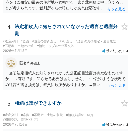
停を（曾祖父の最後の住所地を管轄する）家庭裁判所に申し立てるこ
とが考えられます。裁判所からの呼出しがあれば応答する可能性がま
だあるのではないでしょうか。 後段の質問については、相続放棄は可
能と思われます。時間が思った以上にないので必要書類をてきぱきと
揃える必要があります。その点是非御注意ください。
4
法定相続人に知らされていなかった遺言と遺産分
割
#遺産分割
#協議
#遺言の書き直し・やり直し
#遺言の真偽鑑定・遺言無効
#不動産・土地の相続
#相続トラブルの代理交渉
2026年7月18日
役にたった
3
匿名A
弁護士
・当初法定相続人に知らされなかった公正証書遺言は有効なものです
か。 →有効です。知らせる必要はありません。 ・上記のような状況で
の遺言の書き換えは、叔父に瑕疵がありますか。→無いです。 ・分割
する場合の比率は、現状で、客観的に見てどの程度が妥当と考えられ
ますか。 →本人が自由に決められますので、どこが妥当とは言えない
です。客観的な基準もありません。 ・できれば穏やかに、分割を拒否
5
相続は誰ができますか
することはできますか。 →分割を拒否するということは、遺産はいら
ないということでしょうか。遺言で、受取を指定されててもいらない
#遺産分割
#協議
#不動産・土地の相続
#相続人調査・確定
と拒否することはできます。理由を説明する必要はありません。
#相続登記（義務化対応）
2026年7月16日
役にたった
2