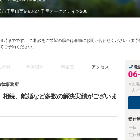
田市千里山西6-63-27 千里オークステイツ200
６時までです。 ご相談をご希望の場合は事前にお問い合わせください（要予
てご予約ください。
力分野
事例紹介
料金表
アクセス
電
06
法律事務所
※お電
えい
故、相続、離婚など多数の解決実績がございま
受付
平日
定休