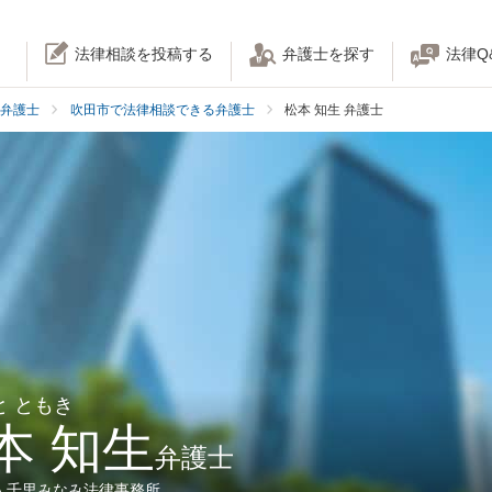
法律相談を投稿する
弁護士を探す
法律Q
弁護士
吹田市で法律相談できる弁護士
松本 知生 弁護士
と ともき
本 知生
弁護士
人千里みなみ法律事務所