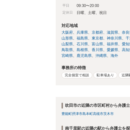
平日
09:30〜20:00
定休日
日曜、土曜、祝日
対応地域
大阪府
兵庫県
京都府
滋賀県
奈良
山形県
福島県
東京都
神奈川県
千
山梨県
石川県
富山県
福井県
愛知
鳥取県
島根県
香川県
愛媛県
高知
宮崎県
鹿児島県
沖縄県
海外
事務所の特徴
完全個室で相談
駐車場あり
近隣
吹田市の近隣の市区町村から弁護士
豊能町
摂津市
島本町
高槻市
茨木市
南千里駅の近隣の駅から弁護士を探