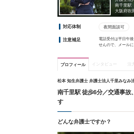
南千里駅
大阪府
吹
対応体制
夜間面談可
電話受付は平日午後
注意補足
せんので、メールに
インタビュー
注
プロフィール
松本 知生弁護士 弁護士法人千里みなみ
南千里駅 徒歩6分／交通事
す
どんな弁護士ですか？