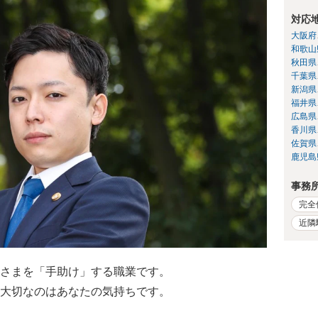
対応
大阪府
和歌山
秋田県
千葉県
新潟県
福井県
広島県
香川県
佐賀県
鹿児島
事務
完全
近隣
さまを「手助け」する職業です。
大切なのはあなたの気持ちです。