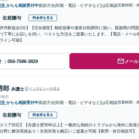
田市
からも相談受付中
面談方法(対面・電話・ビデオなど)は応相談
営業時間：
生前贈与
料金表を見る
伊丹駅徒歩2分】【完全個室】相続放棄や遺産分割調停に強い。親族間の問
つ丁寧にお話しを伺い、ベストな方法をご提案いたします。【電話・メール
ライン可能】
せ
メール
秀郎
弁護士
インタビューを見る
事務所
田市
からも相談受付中
面談方法(対面・電話・ビデオなど)は応相談
営業時間：
生前贈与
料金表を見る
エリア対応】【弁護士歴30年以上】一般的な相続のトラブルから海外に財産
分野に解決実績あり！生前対策も幅広いご提案が可能【夜間・休日相談可】