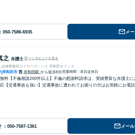
メー
真之
弁護士
インタビューを見る
人法律事務所ロイヤーズ・ハイ 岸和田オフィス
府
岸和田市
岸和田駅
から徒歩6分
営業時間：本日定休日
|
無料【不倫相談200件以上】不倫の慰謝料請求は、実績豊富な弁護士
応【交通事故も強い】交通事故に遭われてお困りの方はお気軽にお電話
せ
メール