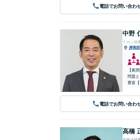
電話でお問い合わ
中野 
ミカン法
岸和
【夜間
問題と
豊富【
電話でお問い合わ
高橋 
高橋法律