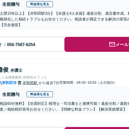
生前贈与
料金表を見る
士歴15年以上】【岸和田駅3分】【弁護士4人在籍】遺産分割、遺言書作成
複雑化した相続トラブルもお任せください。相談者が満足できる解決の実現
【完全個室】
せ
メール
雅俊
弁護士
スト法律事務所 岸和田オフィス
府
岸和田市
岸和田駅
から徒歩7分
営業時間：09:30~18:00（土日祝日）
|
生前贈与
料金表を見る
相談60分無料】【全国対応】税理士・司法書士と連携可能！遺産分割／遺留
査／相続税対策等お任せください。【明瞭な料金プラン】【解決実績豊富】