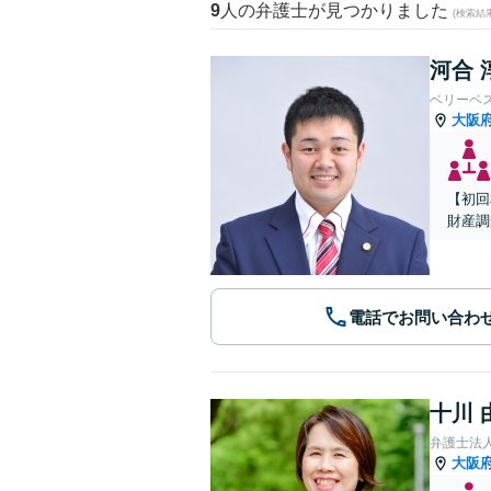
9
人の弁護士が見つかりました
(検索結
河合 
ベリーベ
大阪
【初回
財産調
電話でお問い合わ
十川 
弁護士法
大阪