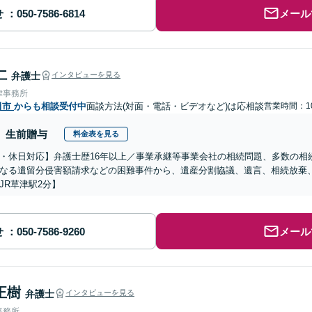
せ
メール
仁
弁護士
インタビューを見る
律事務所
田市
からも相談受付中
面談方法(対面・電話・ビデオなど)は応相談
営業時間：10
生前贈与
料金表を見る
・休日対応】弁護士歴16年以上／事業承継等事業会社の相続問題、多数の相
なる遺留分侵害額請求などの困難事件から、遺産分割協議、遺言、相続放棄
JR草津駅2分】
せ
メール
正樹
弁護士
インタビューを見る
事務所