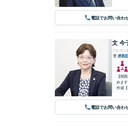
電話でお問い合わ
文 今
プログレ
岸和
【関西
めます
作成【
電話でお問い合わ