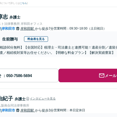
果について詳しくは
こちら
)
淳志
弁護士
スト法律事務所 岸和田オフィス
府
岸和田市
岸和田駅
から徒歩7分
営業時間：09:30~18:00（土日祝日）
|
生前贈与
料金表を見る
相談60分無料】【全国対応】税理士・司法書士と連携可能！遺産分割／遺留
査／相続税対策等お任せください。【明瞭な料金プラン】【解決実績豊富】
せ
メール
由紀子
弁護士
インタビューを見る
人阪南合同法律事務所
府
岸和田市
岸和田駅
から徒歩3分
営業時間：本日定休日
|