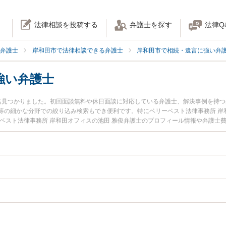
法律相談を投稿する
弁護士を探す
法律Q
弁護士
岸和田市で法律相談できる弁護士
岸和田市で相続・遺言に強い弁
強い弁護士
名見つかりました。初回面談無料や休日面談に対応している弁護士、解決事例を持
等の細かな分野での絞り込み検索もでき便利です。特にベリーベスト法律事務所 岸
ーベスト法律事務所 岸和田オフィスの池田 雅俊弁護士のプロフィール情報や弁護士
今すぐに弁護士に相談したい』『生前贈与のトラブル解決の実績豊富な近くの弁護
たい』などでお困りの相談者さんにおすすめです。