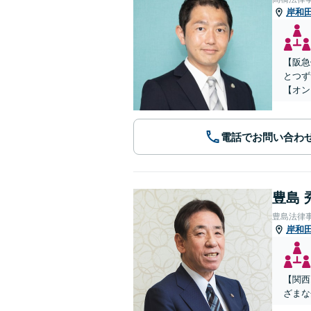
岸和
【阪急
とつず
【オン
電話でお問い合わ
豊島 
豊島法律
岸和
【関西
ざまな