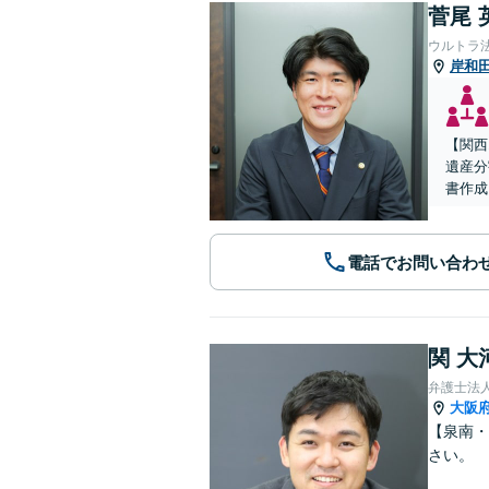
菅尾 
ウルトラ
岸和
【関西
遺産分
書作成
電話でお問い合わ
関 大
弁護士法
大阪
【泉南・
さい。