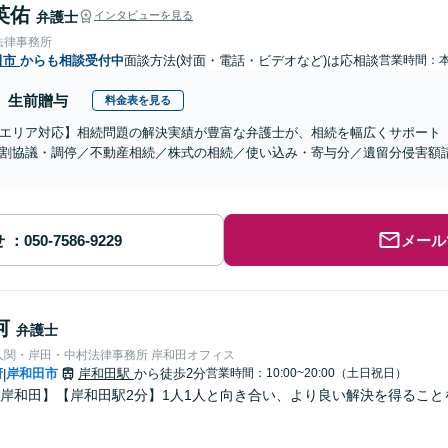
英佑
弁護士
インタビューを見る
法律事務所
田市
からも相談受付中
面談方法(対面・電話・ビデオなど)は応相談
営業時間：
生前贈与
料金表を見る
エリア対応】相続問題の解決実績が豊富な弁護士が、相続を幅広くサポート
割協議・調停／不動産相続／株式の相続／使い込み・寄与分／遺留分侵害額
せ
メール
河
弁護士
人関・岸田・中村法律事務所 岸和田オフィス
府
岸和田市
岸和田駅
から徒歩2分
営業時間：10:00~20:00（土日祝日）
|
岸和田】【岸和田駅2分】1人1人と向き合い、より良い解決を得るこ