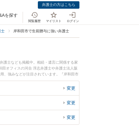
弁護士の方はこちら
&Aを探す
閲覧履歴
マイリスト
ログイン
護士
岸和田市で生前贈与に強い弁護士
つ弁護士なども掲載中。相続・遺言に関係する家
和田オフィスの河合 淳志弁護士や弁護士法人阪
費用、強みなどが注目されています。『岸和田市
士を検索したい』『初回相談無料で生前贈与を法
変更
変更
変更