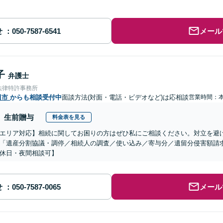
せ
メール
子
弁護士
法律特許事務所
田市
からも相談受付中
面談方法(対面・電話・ビデオなど)は応相談
営業時間：
生前贈与
料金表を見る
エリア対応】相続に関してお困りの方はぜひ私にご相談ください。対立を避
「遺産分割協議・調停／相続人の調査／使い込み／寄与分／遺留分侵害額請
休日・夜間相談可】
せ
メール