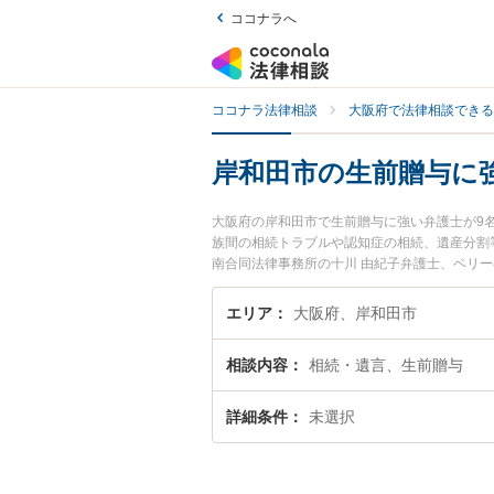
ココナラへ
ココナラ法律相談
大阪府で法律相談できる
岸和田市の生前贈与に
大阪府の岸和田市で生前贈与に強い弁護士が9
族間の相続トラブルや認知症の相続、遺産分割
南合同法律事務所の十川 由紀子弁護士、ベリ
で土日や夜間に発生した生前贈与のトラブルを
律相談できる岸和田市内の弁護士に相談予約し
エリア
大阪府、岸和田市
相談内容
相続・遺言、生前贈与
詳細条件
未選択