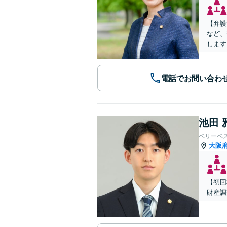
【弁護
など、
します
電話でお問い合わ
池田 
ベリーベ
大阪
【初回
財産調