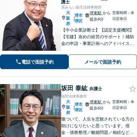
護士
堺みらい創生法律事務所
大
堺東駅
から
営業時間：本
堺市
阪
|
日定休日
徒歩4分
堺区
府
【中小企業診断士】【認定支援機関】
【宅建】攻めの経営のサポート！補助
金の申請・事業計画へのアドバイス／
不動産に関する法的トラブルもお任
せ！財産分与・事業継承／交通事故／
電話で面談予約
メールで面談予約
債務整理／労働問題も【夜間・休日面
談】【完全個室】【堺東駅4分】
坂田 泰紘
弁護士
福智法律事務所
大
堺東駅
から
営業時間：本
堺市
阪
|
日定休日
徒歩4分
堺区
府
傷ついて、人生を悲観されている方の
助けになりたいと思っています。借
金・債務整理／離婚問題／相続など、