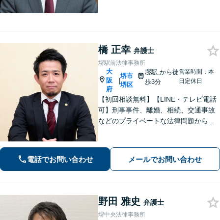
法律は弱者救済のためのものですから
お気軽に、悩み相談の代わりにお声が
けください。相談者から「気軽で相談
しやすかった」と言ってもらえる事務
所を目指します
橋 正幸
弁護士
堺駅前法律事務所
大
堺駅
から徒
営業時間：本
堺市
阪
|
日定休日
歩3分
堺区
府
【初回相談無料】【LINE・テレビ電話
可】刑事事件、離婚、相続、交通事故
などのプライベートな法律問題から、
契約書レビューなどの企業法務や学校
法務、プロスポーツ選手の相談まで幅
広く対応。トラブル解決のための身近
電話でお問い合わせ
メールでお問い合わせ
な相談相手として、お気軽にご連絡く
ださい。
野田 雅史
弁護士
堺中央法律事務所