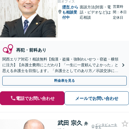
田オフィス
営業時
堺市
から
面談方法(対面・電
も相談受
話・ビデオなど)は
間：本日
付中
応相談
定休日
再犯・前科あり
関西エリア対応！相談無料【痴漢・盗撮・強制わいせつ・窃盗・横領
に注力】【弁護士費用にこだわり】「一生に一度頼んでよかった」と
思える弁護士を目指します。「弁護士としてのあり方／示談交渉に義
を」「弁護士費用にこだわる」依頼者に寄り添った金額設定
料金表を見る
電話でお問い合わせ
メールでお問い合わせ
武田 宗久
弁
インタビューを
見る