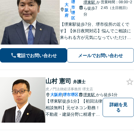
堺
堺東駅
か
営業時間：08:00~2
大
市
2:45（土日祝日）
ら徒歩7
阪
|
堺
分
府
区
【堺東駅徒歩7分、堺市役所の近くで
す】【休日夜間対応】悩んでご相談に
来られる方が元気になっていただける
と幸いでございます。まずは、お気軽
に法律相談のご予約についてお問合せ
電話でお問い合わせ
メールでお問い合わせ
ください。分野によっては、初回30分
間の無料相談を実施しております。
山村 憲司
弁護士
虎ノ門法律経済事務所 堺支店
大阪府
堺市堺区
堺東駅
から徒歩1分
|
【堺東駅徒歩1分】【初回法律
詳細を見
相談無料】元ゼネコン勤務！
る
不動産・建築分野に精通する
弁護士。その他、遺産相続・
労働問題・債権回収など多岐