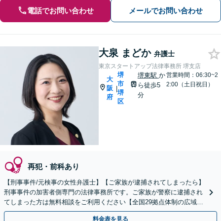
電話でお問い合わせ
メールでお問い合わせ
大泉 まどか
弁護士
東京スタートアップ法律事務所 堺支店
堺
堺東駅
か
営業時間：06:30~2
大
市
2:00（土日祝日）
ら徒歩5
阪
|
堺
分
府
区
再犯・前科あり
【刑事事件/元検事の女性弁護士】【ご家族が逮捕されてしまったら】
刑事事件の加害者側専門の法律事務所です。ご家族が警察に逮捕され
てしまった方は無料相談をご利用ください【全国29拠点体制の広域対
応】【弁護士待機中/当日中の電話相談可(予約制)】
料金表を見る