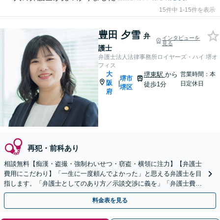
15件中 1-15件を表示
豊田 夕雪
弁
インタビューを
見る
護士
弁護士法人法律事務所ロイヤーズ・ハイ 堺オ
フィス
大
堺東駅
から
営業時間：本
堺市
阪
|
日定休日
徒歩1分
堺区
府
再犯・前科あり
相談無料【痴漢・盗撮・強制わいせつ・窃盗・横領に注力】【弁護士
費用にこだわり】「一生に一度頼んでよかった」と思える弁護士を目
指します。「弁護士としてのあり方／示談交渉に義を」「弁護士費用
にこだわる」依頼者さまに寄り添った金額設定
料金表を見る