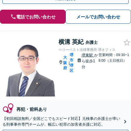
電話でお問い合わせ
メールでお問い合わせ
横溝 英紀
弁護士
ベリーベスト法律事務所 堺オフィス
堺
堺東駅
か
営業時間：09:30~1
大
市
8:00（土日祝日）
ら徒歩1
阪
|
堺
分
府
区
再犯・前科あり
【初回相談無料／全国どこでもスピード対応】元検事の弁護士が率い
る刑事事件専門チームが、幅広い犯罪の加害者弁護に対応。