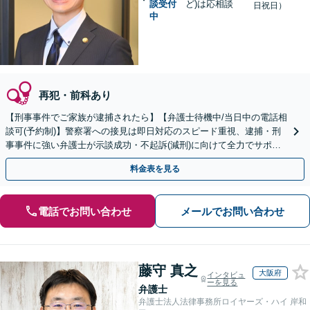
談受付
ど)は応相談
日祝日）
中
再犯・前科あり
【刑事事件でご家族が逮捕されたら】【弁護士待機中/当日中の電話相
談可(予約制)】警察署への接見は即日対応のスピード重視、逮捕・刑
事事件に強い弁護士が示談成功・不起訴(減刑)に向けて全力でサポー
トします。【加害者側の相談専門】
料金表を見る
電話でお問い合わせ
メールでお問い合わせ
藤守 真之
大阪府
インタビュ
ーを見る
弁護士
弁護士法人法律事務所ロイヤーズ・ハイ 岸和