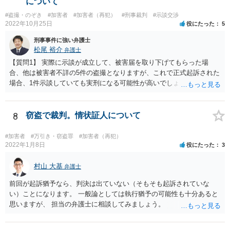
について
万円もあります）。 前科がつくと何処に表示されるのか？マイナンバ
#盗撮・のぞき
#加害者
#加害者（再犯）
#刑事裁判
#示談交渉
ーにも表示される？ → 表示されません すでにお伝えしたとおり、詳
2022年10月25日
役にたった
5
細をお伺いしなければ、適切な見通しを示すことはできません。 これ
以上の回答は致しかねますので、ご了承ください。
刑事事件に強い弁護士
松尾 裕介
弁護士
【質問1】 実際に示談が成立して、被害届を取り下げてもらった場
合、他は被害者不詳の5件の盗撮となりますが、これで正式起訴された
場合、1件示談していても実刑になる可能性が高いでしょうか？ →前
刑から時間が経っていないこと、前刑と今回の行為の関連性からし
て、私は実刑だと思います。 【質問2】 現在の状況で、正式起訴もし
くは実刑を避ける方法、方向性というのは何かございますでしょう
8
窃盗で裁判。情状証人について
か？ →起訴を避けるのは困難な気がします。とにかく、依存症の可能
性があるので、一刻も早く治療やカウンセリングを受け、反省を言葉
#加害者
#万引き・窃盗罪
#加害者（再犯）
だけでなく行動で示すことでしょう。 【質問3】 示談をして被害届を
2022年1月8日
役にたった
3
取り下げてもらった場合と、示談をしなかった場合の想定される刑期
は概ねどれくらいになるでしょうか？ （もちろん確約はないと思いま
村山 大基
弁護士
すので、ご経験則からの推測で構いません） →都条例違反だけだとす
前回が起訴猶予なら、判決は出ていない（そもそも起訴されていな
ると、最大１年半の実刑だと思います（盗撮の上限は１年ですが、複
い）ことになります。 一般論としては執行猶予の可能性も十分あると
数件あるので併合罪過重で１．５倍の１年半）。全件示談ができれば
思いますが、 担当の弁護士に相談してみましょう。
罰金か半年くらいもあるかもしれません。示談しなければ、１０か月
～１年くらいでしょうか。 【質問4】 被害届が出ているのは1件で、そ
の事件が起訴前に示談で被害届取り下げとなっても、やはり残りの被