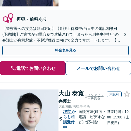
再犯・前科あり
【警察署への接見は即日対応】【弁護士待機中/当日中の電話相談可
(予約制)】ご家族が犯罪容疑で逮捕されてしまったら刑事事件担当の
弁護士が身柄釈放・不起訴獲得に向けて全力でサポートします。【毎
月100名以上の相談実績】【全国対応】
料金表を見る
電話でお問い合わせ
メールでお問い合わせ
大山 泰寛
大阪府
インタビュ
ーを見る
弁護士
大山梅田法律事務所
堺市
か
面談方法(対面・
営業時間：10:
らも相
電話・ビデオな
00~15:00（土
談受付
ど)は応相談
日祝日）
中