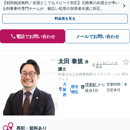
【初回相談無料／全国どこでもスピード対応】元検事の弁護士が率い
る刑事事件専門チームが、幅広い犯罪の加害者弁護に対応。
料金表を見る
電話でお問い合わせ
メールでお問い合わせ
太田 泰規
弁
インタビューを
見る
護士
弁護士法人法律事務所ロイヤーズ・ハイ 堺オ
フィス
大
堺東駅
から
営業時間：本
堺市
阪
|
日定休日
徒歩1分
堺区
府
再犯・前科あり