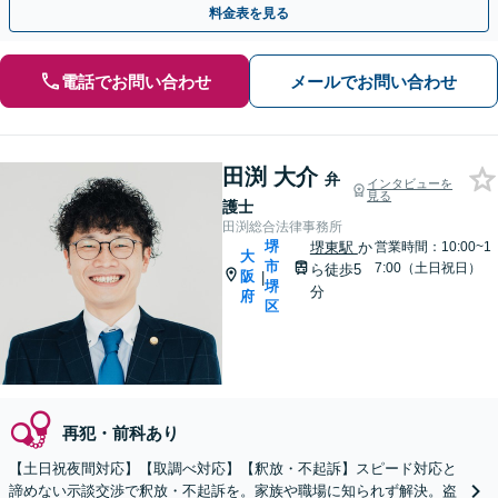
料金表を見る
電話でお問い合わせ
メールでお問い合わせ
田渕 大介
弁
インタビューを
見る
護士
田渕総合法律事務所
堺
堺東駅
か
営業時間：10:00~1
大
市
7:00（土日祝日）
ら徒歩5
阪
|
堺
分
府
区
再犯・前科あり
【土日祝夜間対応】【取調べ対応】【釈放・不起訴】スピード対応と
諦めない示談交渉で釈放・不起訴を。家族や職場に知られず解決。盗