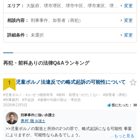
エリア
大阪府、堺市堺区、堺市中区、堺市東区、堺市西区、堺市南区、堺市北区、堺市美原区
変更
相談内容
刑事事件、加害者（再犯）
変更
詳細条件
未選択
変更
再犯・前科ありの法律Q&Aランキング
1
児童ポルノ法違反での略式起訴の可能性について
#児童ポルノ・わいせつ物頒布等
#前科・前歴をつけたくない
#加害者（再犯）
#刑事裁判
#不起訴
#逮捕や勾留の阻止・準抗告
2026年2月5日
役にたった
38
刑事事件に強い弁護士
奥村 徹
弁護士
>>児童ポルノの製造と所持の2つの罪で、略式起訴になる可能性 事案
によりますが、可能性ならあるでしょう。