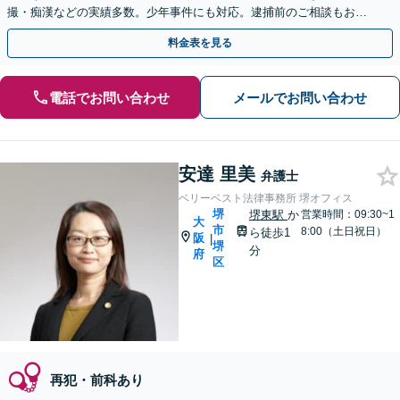
撮・痴漢などの実績多数。少年事件にも対応。逮捕前のご相談もお任
せください。【堺東駅5分】【オンライン可】
料金表を見る
電話でお問い合わせ
メールでお問い合わせ
安達 里美
弁護士
ベリーベスト法律事務所 堺オフィス
堺
堺東駅
か
営業時間：09:30~1
大
市
8:00（土日祝日）
ら徒歩1
阪
|
堺
分
府
区
再犯・前科あり