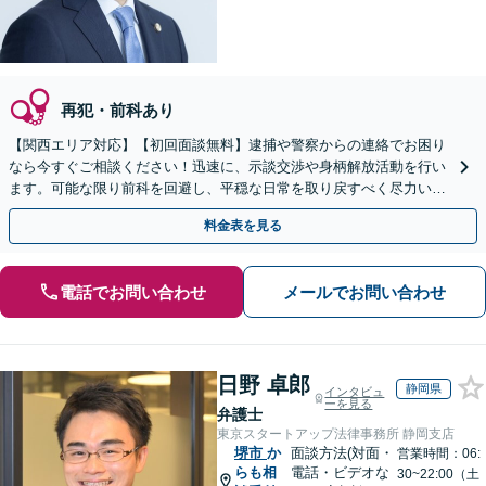
再犯・前科あり
【関西エリア対応】【初回面談無料】逮捕や警察からの連絡でお困り
なら今すぐご相談ください！迅速に、示談交渉や身柄解放活動を行い
ます。可能な限り前科を回避し、平穏な日常を取り戻すべく尽力いた
します【休日・夜間相談可】
料金表を見る
電話でお問い合わせ
メールでお問い合わせ
日野 卓郎
静岡県
インタビュ
ーを見る
弁護士
東京スタートアップ法律事務所 静岡支店
堺市
か
面談方法(対面・
営業時間：06:
らも相
電話・ビデオな
30~22:00（土