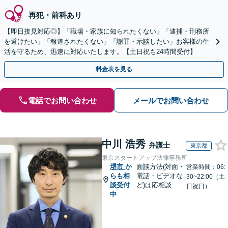
再犯・前科あり
【即日接見対応◎】「職場・家族に知られたくない」「逮捕・刑務所
を避けたい」「報道されたくない」「謝罪・示談したい」お客様の生
活を守るため、迅速に対応いたします。【土日祝も24時間受付】
料金表を見る
電話でお問い合わせ
メールでお問い合わせ
中川 浩秀
弁護士
東京都
東京スタートアップ法律事務所
堺市
か
面談方法(対面・
営業時間：06:
らも相
電話・ビデオな
30~22:00（土
談受付
ど)は応相談
日祝日）
中