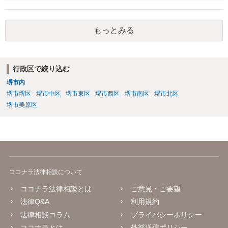
欺を理由とする損害賠償請求も、事情によりますが、認められる可能
性はそれほど高くないように思います。 不倫相手との清算方法（別れ
方）となると、なかなか弁護士が関与しづらい領域となります。もっ
もっとみる
とも、相手方の提示する条件が奏功するようなものではないことか
ら、条件についてはそれほど恐れる必要はないだろうと思います。な
お、「不倫相手」とのことですので、不貞行為を理由とする損害賠償
請求権が誰の誰に対するものが発生する可能性があるかどうかは検討
行政区で絞り込む
する必要があるでしょう。
堺市内
堺市堺区
堺市中区
堺市東区
堺市西区
堺市南区
堺市北区
堺市美原区
ココナラ法律相談について
ココナラ法律相談とは
ご意見・ご要望
法律Q&A
利用規約
法律相談コラム
プライバシーポリシー
ココナラとは
外部送信ポリシー