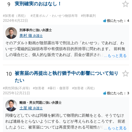
9
実刑確実のおはなし！
害届が出ていない余罪だけで正式起訴することは全然あり得ることな
のでしょうか？ →性犯罪は被害者がいるから罰するというよりは社会
の風紀に対する罪というところがあるので、客観的証拠がある以上は
#加害者（再犯）
#児童ポルノ・わいせつ物頒布等
#刑事裁判
2024年4月22日
役にたった
4
あり得ると思います。
刑事事件に強い弁護士
奥村 徹
弁護士
そのアダルト動画が陰部露出等で刑法上の「わいせつ」であれば、わ
いせつ電磁的記録頒布罪や有償頒布目的所持罪に問われます。 前科無
しの場合だと、個人的な販売であれば、罰金が選択されます。 同種前
科があると、いろいろ情状弁護してもらって、高めの罰金、なにもし
ないと、1年程度の懲役と予想します。 自首については、画像のわい
せつ性とともに弁護士に相談した上で、そう決断したのであれば、弁
10
被害届の再提出と執行猶予中の影響について知り
護士に調整してもらって、一発で決める必要があります。なかなか受
たい
理されません。
#異性関係(不貞等)
#加害者
#暴行・傷害罪
#加害者（再犯）
2025年12月21日
役にたった
3
離婚・男女問題に強い弁護士
土屋 峻
弁護士
同棲などしていれば同棲を解消して物理的に距離をとる、そうでなけ
れば連絡をとらないようにする、などが考えられるところです。 前述
したように、被害届については再度受理される可能性が低く、結婚詐