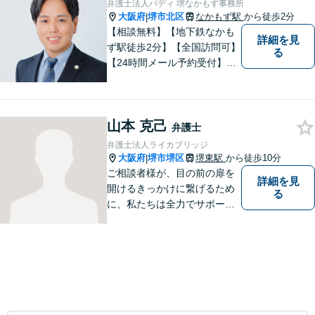
弁護士法人バディ 堺なかもず事務所
積み重ねていきたいと考えて
大阪府
堺市北区
なかもず駅
から徒歩2分
|
います。
【相談無料】【地下鉄なかも
詳細を見
ず駅徒歩2分】【全国訪問可】
る
【24時間メール予約受付】
【当日相談可】お客様の目線
に立って、冷静かつ正確な助
言をすることを心がけており
山本 克己
ます。
弁護士
弁護士法人ライカブリッジ
大阪府
堺市堺区
堺東駅
から徒歩10分
|
ご相談者様が、目の前の扉を
詳細を見
開けるきっかけに繋げるため
る
に、私たちは全力でサポート
させていただきます。お悩み
の方は、一人で抱え込まずお
気軽にご相談ください。