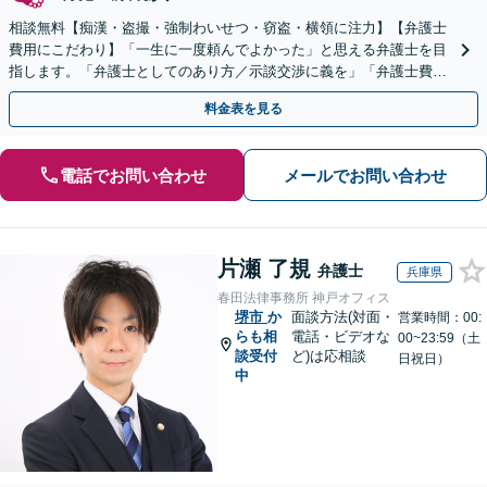
相談無料【痴漢・盗撮・強制わいせつ・窃盗・横領に注力】【弁護士
費用にこだわり】「一生に一度頼んでよかった」と思える弁護士を目
指します。「弁護士としてのあり方／示談交渉に義を」「弁護士費用
にこだわる」依頼者さまに寄り添った金額設定
料金表を見る
電話でお問い合わせ
メールでお問い合わせ
片瀬 了規
弁護士
兵庫県
春田法律事務所 神戸オフィス
堺市
か
面談方法(対面・
営業時間：00:
らも相
電話・ビデオな
00~23:59（土
談受付
ど)は応相談
日祝日）
中