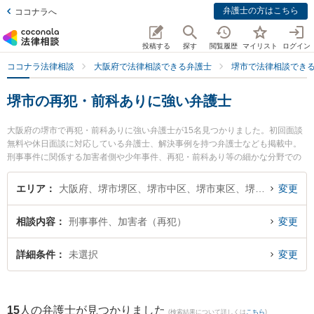
弁護士の方はこちら
ココナラへ
投稿する
探す
閲覧履歴
マイリスト
ログイン
ココナラ法律相談
大阪府で法律相談できる弁護士
堺市で法律相談でき
堺市の再犯・前科ありに強い弁護士
大阪府の堺市で再犯・前科ありに強い弁護士が15名見つかりました。初回面談
無料や休日面談に対応している弁護士、解決事例を持つ弁護士なども掲載中。
刑事事件に関係する加害者側や少年事件、再犯・前科あり等の細かな分野での
絞り込み検索もでき便利です。特に弁護士法人法律事務所ロイヤーズ・ハイ 堺
オフィスの豊田 夕雪弁護士や東京スタートアップ法律事務所 堺支店の大泉 ま
エリア
大阪府、堺市堺区、堺市中区、堺市東区、堺市西区、堺市南区、堺市北区、堺市美原区
変更
どか弁護士、ベリーベスト法律事務所 堺オフィスの横溝 英紀弁護士のプロフィ
ール情報や弁護士費用、強みなどが注目されています。『堺市で土日や夜間に
相談内容
刑事事件、加害者（再犯）
変更
発生した再犯・前科ありのトラブルを今すぐに弁護士に相談したい』『再犯・
前科ありのトラブル解決の実績豊富な近くの弁護士を検索したい』『初回相談
無料で再犯・前科ありを法律相談できる堺市内の弁護士に相談予約したい』な
詳細条件
未選択
変更
どでお困りの相談者さんにおすすめです。
15
人の弁護士が見つかりました
(検索結果について詳しくは
こちら
)