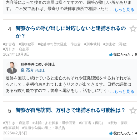
内容等によって捜査の進展は様々ですので、回答が難しい所がありま
す。 ご不安であれば、最寄りの法律事務所で相談いただくことも検討
ください。
4
警察からの呼び出しに対応しないと逮捕されるの
か？
#加害者
#薬物犯罪
#逮捕や勾留の阻止・準抗告
#刑事裁判
#加害者（再犯）
#万引き・窃盗罪
2024年10月8日
役にたった
9
刑事事件に強い弁護士
泉 亮介
弁護士
連絡を無視し続けていると逃亡のおそれや証拠隠滅をするおそれがあ
るとして，身柄拘束されてしまうリスクが出てきます。日程の調整は
ある程度可能ですので，警察へ電話をし，話をしに行く日程の調整を
された方が良いでしょう。 もし一人で行くことが不安であれば，弁護
士に同行を依頼することも可能です。
5
警察が自宅訪問、万引きで逮捕される可能性は？
#万引き・窃盗罪
#逮捕による解雇・退学回避
#加害者（再犯）
#釈放・保釈
#刑事裁判
#逮捕や勾留の阻止・準抗告
2026年2月6日
役にたった
4