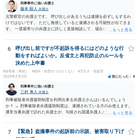
刑事事件に強い弁護士
藤本 顯人
弁護士
元警察官の弁護士です。 呼び出しがあるうちは逮捕を必ずしもするわ
けではないです。 ただし無視していると逮捕される可能性が出てきま
す。 一度最寄りの弁護士に詳しく直接相談して、場合によっては対応
を依頼してみてください。
6
呼び出し前ですが不起訴を得るにはどのような行
動をすればよいか。反省文と再犯防止のルールを
決めた上申書
#加害者（再犯）
#前科・前歴をつけたくない
#万引き・窃盗罪
2026年2月3日
役にたった
8
刑事事件に強い弁護士
三村 勇人
弁護士
刑事被疑者弁護援助制度を利用出来る弁護士さんはいるんでしょう
か？ → 刑事被疑者弁護援助制度は、逮捕されている方のみ使えます。
通常当番弁護で訪れた弁護士が、勾留され国選弁護人となるまでの間
に弁護士として活動するために使われます。 今回は対象外です。 また
罰金は１００万以下で最低はどのくらいですか。 → 窃盗罪の法定刑は
50万円以下の罰金ですので、その範囲内です。 下限はありませんが、
7
【緊急】盗撮事件の起訴前の示談、被害取り下げ
窃盗罪の場合は、最低でも１０万円になるのが通常です（極まれに５