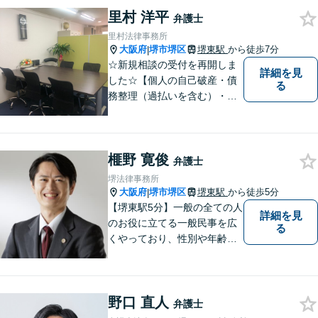
にわたる事案に対応可能で
里村 洋平
す！全国の支店ネットワーク
弁護士
を活かし、迅速な解決を目指
里村法律事務所
します。【夜間土日祝可】
大阪府
堺市堺区
堺東駅
から徒歩7分
|
☆新規相談の受付を再開しま
詳細を見
した☆【個人の自己破産・債
る
務整理（過払いを含む）・法
人の破産・刑事事件・交通事
故を主に取扱い】【債務関
係・刑事事件・交通事故は初
榧野 寛俊
回相談無料（特に時間制限は
弁護士
ありません）】【堺東徒歩７
堺法律事務所
分】【分割払い・法テラス利
大阪府
堺市堺区
堺東駅
から徒歩5分
|
用もご相談下さい】
【堺東駅5分】一般の全ての人
詳細を見
のお役に立てる一般民事を広
る
くやっており、性別や年齢を
問わず様々なご相談、ご依頼
を受けています。相談者の
方、依頼者の方の気持ちに真
野口 直人
摯に寄り添い、困難な問題に
弁護士
も粘り強く対峙して、信頼を