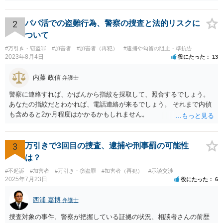
2
パパ活での盗難行為、警察の捜査と法的リスクに
ついて
#万引き・窃盗罪
#加害者
#加害者（再犯）
#逮捕や勾留の阻止・準抗告
2023年8月4日
役にたった
13
内藤 政信
弁護士
警察に連絡すれば、かばんから指紋を採取して、照合するでしょう。
あなたの指紋だとわかれば、電話連絡が来るでしょう。 それまで内偵
も含めると2か月程度はかかるかもしれません。
3
万引きで3回目の捜査、逮捕や刑事罰の可能性
は？
#不起訴
#加害者
#万引き・窃盗罪
#加害者（再犯）
#示談交渉
2025年7月23日
役にたった
6
西浦 嘉博
弁護士
捜査対象の事件、警察が把握している証拠の状況、相談者さんの前歴