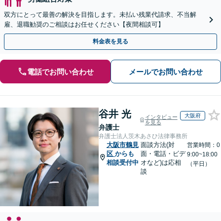
双方にとって最善の解決を目指します。未払い残業代請求、不当解
雇、退職勧奨のご相談はお任せください【夜間相談可】
料金表を見る
電話でお問い合わせ
メールでお問い合わせ
谷井 光
大阪府
インタビュー
を見る
弁護士
弁護士法人茨木あさひ法律事務所
大阪市鶴見
面談方法(対
営業時間：0
区
からも
面・電話・ビデ
9:00~18:00
相談受付中
オなど)は応相
（平日）
談