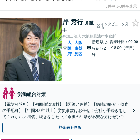
3件中 1-3件を表示
岸 秀行
弁護
インタビューを見
る
士
弁護士法人 大阪鶴見法律事務所
横堤駅
か
営業時間：09:00
大
大阪
~18:00（平日）
阪
市鶴
ら徒歩2
|
府
見区
分
労働組合対策
【電話相談可】【初回相談無料】【医師と連携】【病院の紹介・検査
の手配可】【年間200件以上】労災事故はお任せ！会社が手続きをし
てくれない／賠償手続きをしたい／今後の生活が不安な方はぜひご相
談を！労災保険以外にも請求できることがあります。
料金表を見る