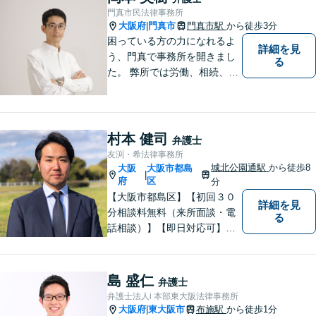
ださい。初回面談予約受付中
門真市民法律事務所
大阪府
門真市
門真市駅
から徒歩3分
|
困っている方の力になれるよ
詳細を見
う、門真で事務所を開きまし
る
た。 弊所では労働、相続、離
婚、交通事故、不動産、破
産、中小企業法務その他様々
な法律相談を承っておりま
す。
村本 健司
弁護士
友渕・希法律事務所
城北公園通駅
から徒歩8
大阪
大阪市都島
|
府
区
分
【大阪市都島区】【初回３０
詳細を見
分相談料無料（来所面談・電
る
話相談）】【即日対応可】
【都島駅・城北公園通駅】
【高倉町三丁目バス停徒歩１
分】【当日・夜間・休日相談
島 盛仁
弁護士
可】刑事事件/相続問題/離婚問
弁護士法人i 本部東大阪法律事務所
題など経験と知識をもとに、
大阪府
東大阪市
布施駅
から徒歩1分
|