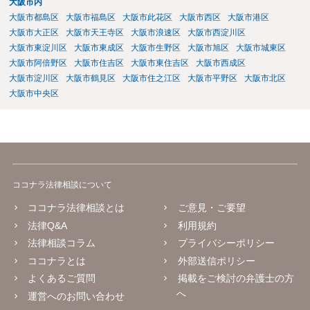
大阪市内
い、今後の対応を検討するべきです。
大阪市都島区
大阪市福島区
大阪市此花区
大阪市西区
大阪市港区
大阪市大正区
大阪市天王寺区
大阪市浪速区
大阪市西淀川区
大阪市東淀川区
大阪市東成区
大阪市生野区
大阪市旭区
大阪市城東区
大阪市阿倍野区
大阪市住吉区
大阪市東住吉区
大阪市西成区
大阪市淀川区
大阪市鶴見区
大阪市住之江区
大阪市平野区
大阪市北区
大阪市中央区
ココナラ法律相談について
ココナラ法律相談とは
ご意見・ご要望
法律Q&A
利用規約
法律相談コラム
プライバシーポリシー
ココナラとは
外部送信ポリシー
よくあるご質問
掲載をご検討の弁護士の方
へ
運営へのお問い合わせ