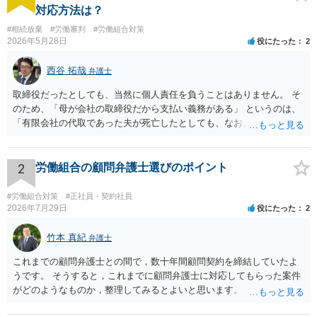
対応方法は？
#相続放棄
#労働審判
#労働組合対策
2026年5月28日
役にたった
2
西谷 拓哉
弁護士
取締役だったとしても、当然に個人責任を負うことはありません。 そ
のため、「母が会社の取締役だから支払い義務がある」 というのは、
「有限会社の代取であった夫が死亡したとしても、なお、母は有限会
社の取締役として存在しているのだから、会社の債務の支払処理を代
わりにする必要がある」という趣旨なのではないかと思われます。 相
続放棄したとしても、取締役である母には残された有限会社の後始末
2
労働組合の顧問弁護士選びのポイント
をどうするのかという問題が残ります。 一度、司法書士や弁護士等の
専門家に相談されることをオススメ致します。
#労働組合対策
#正社員・契約社員
2026年7月29日
役にたった
2
竹本 真紀
弁護士
これまでの顧問弁護士との間で，数十年間顧問契約を締結していたよ
うです。 そうすると，これまでに顧問弁護士に対応してもらった案件
がどのようなものか，整理してみるとよいと思います。 これにより，
どのような案件で依頼することが多いのかわかると思います。 複数の