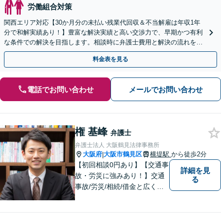
労働組合対策
関西エリア対応【30か月分の未払い残業代回収＆不当解雇は年収1年
分で和解実績あり！】豊富な解決実績と高い交渉力で、早期かつ有利
な条件での解決を目指します。相談時に弁護士費用と解決の流れを丁
寧に説明いたしますので、安心してお問い合わせ下さい。
料金表を見る
電話でお問い合わせ
メールでお問い合わせ
権 基峰
弁護士
弁護士法人 大阪鶴見法律事務所
大阪府
大阪市鶴見区
横堤駅
から徒歩2分
|
【初回相談0円あり】【交通事
詳細を見
故・労災に強みあり！】交通
る
事故/労災/相続/借金と広く法
律問題に対応。【横堤駅2分】
法律トラブルに巻き込まれた/
巻き込まれそうな方はお早め