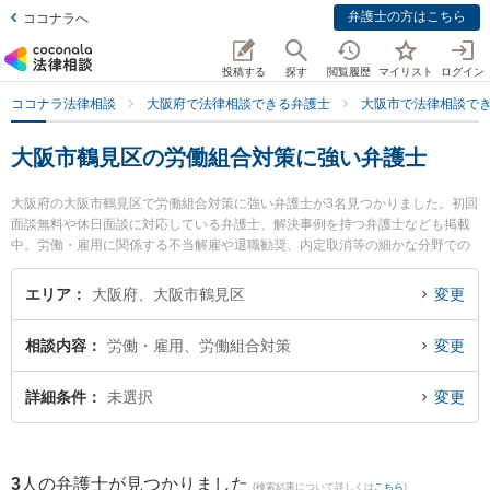
弁護士の方はこちら
ココナラへ
投稿する
探す
閲覧履歴
マイリスト
ログイン
ココナラ法律相談
大阪府で法律相談できる弁護士
大阪市で法律相談で
大阪市鶴見区の労働組合対策に強い弁護士
大阪府の大阪市鶴見区で労働組合対策に強い弁護士が3名見つかりました。初回
面談無料や休日面談に対応している弁護士、解決事例を持つ弁護士なども掲載
中。労働・雇用に関係する不当解雇や退職勧奨、内定取消等の細かな分野での
絞り込み検索もでき便利です。特に弁護士法人 大阪鶴見法律事務所の岸 秀行弁
護士や弁護士法人 大阪鶴見法律事務所の権 基峰弁護士、弁護士法人ももとせ
エリア
大阪府、大阪市鶴見区
変更
放出法律事務所の土井 稜太弁護士のプロフィール情報や弁護士費用、強みなど
が注目されています。『大阪市鶴見区で土日や夜間に発生した労働組合対策の
相談内容
労働・雇用、労働組合対策
変更
トラブルを今すぐに弁護士に相談したい』『労働組合対策のトラブル解決の実
績豊富な近くの弁護士を検索したい』『初回相談無料で労働組合対策を法律相
談できる大阪市鶴見区内の弁護士に相談予約したい』などでお困りの相談者さ
詳細条件
未選択
変更
んにおすすめです。
3
人の弁護士が見つかりました
(検索結果について詳しくは
こちら
)