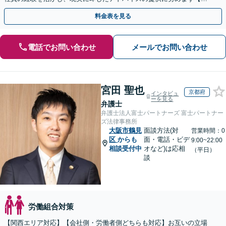
使双方に対応】【Web面談OK】
料金表を見る
電話でお問い合わせ
メールでお問い合わせ
宮田 聖也
京都府
インタビュ
ーを見る
弁護士
弁護士法人富士パートナーズ 富士パートナー
ズ法律事務所
大阪市鶴見
面談方法(対
営業時間：0
区
からも
面・電話・ビデ
9:00~22:00
相談受付中
オなど)は応相
（平日）
談
労働組合対策
【関西エリア対応】【会社側・労働者側どちらも対応】お互いの立場