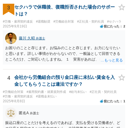
事務所を比較した上で，弁護士と面談をする際，そのような案件に対
応してもらえるのかが重要だと思います。 ただ，組合員の相談内容に
3
セクハラで休職後、復職拒否された場合のサポー
ついて，分野を絞っているのか，それともどのような分野でもよいと
トは？
いうことで法律相談を依頼しているかの観点も重要です。 組合員とす
#労働・雇用契約違反
#退職勧奨
#労働組合対策
#正社員・契約社員
#セクハラ
れば，相談だけではなく，できれば受任まで考えている場合も多いと
2025年9月19日
役にたった
2
思います。 そうすると，労働組合としての相談だけではなく，基本的
に全ての分野を対象にして考える必要もあるかもしれません。 そうで
藤川 久昭
弁護士
ないと，相談内容によって，対応が変わってしまうこともあると思い
ます。 組合員の相談についても，基本的に受任まで考えてもらえるこ
お困りのことと存じます。お悩みのことと存じます。お力になりたい
とができるのかも検討要素の一つかもしれません。
と思います。詳しい事情がわからないので、一般論として回答できる
ところだけ、ご対応いたしますね。 １ 実害があれば、損害賠償請求
できる可能性はあります。ただ、請求額通りが法的に認められるとは
限らないです。損害賠償請求は可能ですが、損害との因果関係の立証
が容易ではないと思われます。客観的証拠が不可欠です。 ２ 休職期
4
会社から労働組合の預り金口座に未払い賃金を入
間満了による退職・解雇について無効だと争える可能性が高いです。
金してもらうことは違法ですか？
法的責任をきちんと追及されたい場合には、労務管理と労働法にかな
#労働組合対策
#雇用契約書・就業規則作成
#給与未払い
#正社員・契約社員
り詳しく、上記に関係した法理等にも通じた弁護士等に相談し、法的
#労働・雇用契約違反
#退職金未払い
に正確に分析してもらい、今後の対応を検討するべきです。良い解決
2025年8月8日
役にたった
1
になりますよう祈念しております。
匿名A
弁護士
振込口座のことだけを考えるのであれば、支払を受ける労働者が、ど