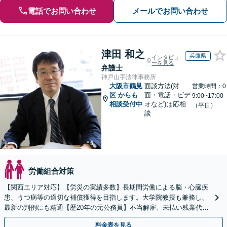
電話でお問い合わせ
メールでお問い合わせ
津田 和之
兵庫県
インタビュ
ーを見る
弁護士
神戸山手法律事務所
大阪市鶴見
面談方法(対
営業時間：0
区
からも
面・電話・ビデ
9:00~17:00
相談受付中
オなど)は応相
（平日）
談
労働組合対策
【関西エリア対応】【労災の実績多数】長期間労働による脳・心臓疾
患、うつ病等の適切な補償獲得を目指します。大学院教授も兼務し、
最新の判例にも精通【歴20年の元公務員】不当解雇、未払い残業代
等、労働者の立場から親身にサポート【初回相談無料】
料金表を見る