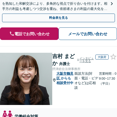
を熟知した和解交渉により、多角的な視点で折り合いを付けます。相
手方の利益も考慮しつつ交渉を重ね、依頼者さまの利益の最大化を目
指す「不当解雇／労災の損害賠償請求／未払い残業代請求」
料金表を見る
電話でお問い合わせ
メールでお問い合わせ
吉村 まど
大阪府
インタビュ
ーを見る
か
弁護士
摂津総合法律事務所
大阪市鶴見
面談方法(対
営業時間：0
区
からも
面・電話・ビデ
9:00~17:30
相談受付中
オなど)は応相
（平日）
談
労働組合対策