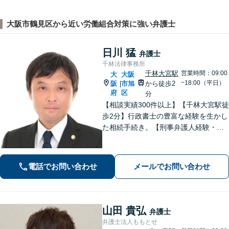
大阪市鶴見区から近い労働組合対策に強い弁護士
日川 猛
弁護士
千林法律事務所
千林大宮駅
営業時間：09:00
大
大阪
~18:00（平日）
阪
市旭
から徒歩2
|
府
区
分
【相談実績300件以上】【千林大宮駅徒
歩2分】行政書士の豊富な経験を生かし
た相続手続き。【刑事弁護人経験・示
談成立実績多数】示談交渉による不起
訴処分や早期の身柄解放が可能。自宅
を残す債務整理のノウハウ多数。不動
電話でお問い合わせ
メールでお問い合わせ
産業者とも連携。
山田 貴弘
弁護士
弁護士法人ももとせ