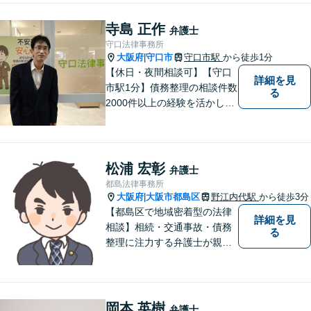
み。依頼者さまにとって身近
で頼れる弁護士を目指しま
寺島 正作
弁護士
す。【休日相談可】【今福鶴
守口法律事務所
見駅2分】
大阪府
守口市
守口市駅
から徒歩1分
|
【休日・夜間相談可】【守口
詳細を見
市駅1分】債務整理の相談件数
る
2000件以上の経験を活かし、
依頼者様の法律問題を徹底的
にバックアップいたします。
どなたでも相談しやすく、依
頼者様が不安を抱かないよう
松浦 宏彰
弁護士
に、わかりやすく的確なアド
都島法律事務所
バイスを心がけております。
大阪府
大阪市都島区
野江内代駅
から徒歩3分
|
【都島区で地域密着型の法律
詳細を見
相談】相続・交通事故・債務
る
整理に注力する弁護士が親身
に対応。費用や手続きを明確
に説明し、あなたの不安を解
消します。大阪市都島区の皆
様、まずはお気軽にご連絡く
岡本 英樹
弁護士