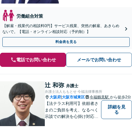
労働組合対策
【解雇・残業代の相談料0円】サービス残業、突然の解雇、あきらめ
ないで。【電話・オンライン相談対応（予約制）】
料金表を見る
電話でお問い合わせ
メールでお問い合わせ
辻 和弥
弁護士
弁護士法人ももとせ 今福法律事務所
大阪府
大阪市城東区
今福鶴見駅
から徒歩2分
|
【法テラス利用可】依頼者さ
詳細を見
まのご負担を考え、なるべく
る
示談での解決を心掛け対応い
たします。コミュニケーショ
ン力と精神的なタフさが強