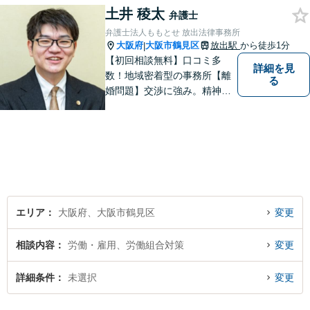
土井 稜太
にご相談ください。【労災事
弁護士
故：9年前の事故でも数千万円
弁護士法人ももとせ 放出法律事務所
の賠償を獲得】
大阪府
大阪市鶴見区
放出駅
から徒歩1分
|
【初回相談無料】口コミ多
詳細を見
数！地域密着型の事務所【離
る
婚問題】交渉に強み。精神的
な負担が少しでも軽くなるよ
う、寄り添いの姿勢で事件解
決に臨みます【相続・遺言】
迅速かつ丁寧な対応を心が
け、満足度の高い解決を目指
します【放出駅1分】
エリア
大阪府、大阪市鶴見区
変更
相談内容
労働・雇用、労働組合対策
変更
詳細条件
未選択
変更