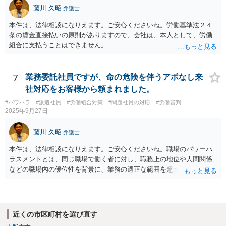
藤川 久昭
弁護士
理等にも通じた弁護士等に相談し、法的に正確に分析してもらい、今
後の対応を検討するべきです。
本件は、法律相談になりえます。ご安心くださいね。労働基準法２４
条の賃金直接払いの原則がありますので、会社は、本人として、労働
組合に支払うことはできません。
7
業務委託社員ですが、命の危険を伴うアポなし来
社対応をお客様から頼まれました。
#パワハラ
#派遣社員
#労働組合対策
#問題社員の対応
#労働審判
2025年9月27日
藤川 久昭
弁護士
本件は、法律相談になりえます。ご安心くださいね。職場のパワーハ
ラスメントとは、同じ職場で働く者に対し、職務上の地位や人間関係
などの職場内の優位性を背景に、業務の適正な範囲を超えて、精神
的・身体的苦痛を与える又は職場環境を悪化させる行為をいいます。
本件の言動が、これらに該当するかどうか、証拠に基づいて、子細な
分析と慎重な対応が必要です。客観的証拠が不可欠です。法的責任を
きちんと追及されたい場合には、労働法にかなり詳しく、上記に関係
近くの市区町村を選び直す
した法理等にも通じた弁護士等に相談し、法的に正確に分析してもら