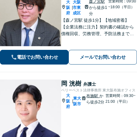
森ノ宮駅
営業時間：09:00
大
大阪
~18:00（平日）
阪
市東
から徒歩1
|
府
成区
分
【森ノ宮駅 徒歩1分】【地域密着】
【企業法務に注力】契約書の確認から
債権回収、労務管理、予防法務までサ
ポートいたします。不動産・労働も対
応◎勝訴見込みも率直に伝えますの
で、まずはお気軽にご相談ください。
電話でお問い合わせ
メールでお問い合わせ
岡 洸樹
弁護士
ベリーベスト法律事務所 東大阪布施オフィス
大
布施駅
か
営業時間：09:30~
東大
阪
|
21:00（平日）
ら徒歩2分
阪市
府