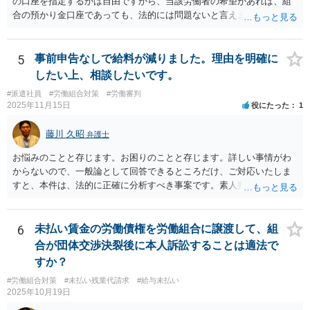
の口座を指定するかは自由ですから、当該労働者の希望があれば、組
合の預かり金口座であっても、法的には問題ないと言えます。 ただ
し、そこから、何らかの天引きをして労働者に支払うということにな
ると、場合によっては非弁の問題が生じる可能性が考えられます。
5
事前申告なしで給料が減りました。理由を明確に
したい上、相談したいです。
#派遣社員
#労働組合対策
#労働審判
2025年11月15日
役にたった
1
藤川 久昭
弁護士
お悩みのことと存じます。お困りのことと存じます。詳しい事情がわ
からないので、一般論として回答できるところだけ、ご対応いたしま
すと、本件は、法的に正確に分析すべき事案です。素人判断は大いに
危険です。本相談は、ネットでのやりとりだけでは、正確な回答が難
しい案件です。労働組合への相談も有効です。就業規則の変更では変
更できない労働条件の場合（労働契約法１０条但書）は、労働者の同
6
未払い賃金の労働債権を労働組合に譲渡して、組
意が必要です。この場合、真の同意がいるとされる場合も十分にあり
合が団体交渉決裂後に本人訴訟することは適法で
ます。就業規則の不利益変更問題であれば労働契約法１０条本文に基
すか？
づいて判断されます。周知性と合理性の要件の有無が問題となりま
#労働組合対策
#未払い残業代請求
#給与未払い
す。合理性は必要性、不利益性、相当性、その他の要素から判断され
2025年10月19日
ます。良い解決になりますよう祈念しております。法的責任をきちん
と追及されたい場合には、労働法にかなり詳しく、上記に関係した法