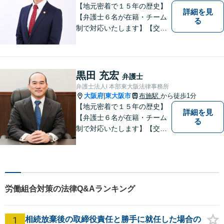
依頼者様の不安を解消し、問
【地元密着で１５年の歴史】
詳細を見
題解決へ導きます
【弁護士６名が在籍・チーム
る
制で対応いたします】【交通
事故、借金、相続、離婚、企
業法務・法人破産初回相談無
料】【布施駅すぐイオン布施
駅前店５階】お悩みは【弁護
黒田 充宏
弁護士
士法人ｉ 東大阪法律事務所】
弁護士法人i 本部東大阪法律事務所
におまかせください！
大阪府
東大阪市
布施駅
から徒歩1分
|
【地元密着で１５年の歴史】
詳細を見
【弁護士６名が在籍・チーム
る
制で対応いたします】【交通
事故、借金、相続、離婚、企
業法務・法人破産初回相談無
料】【布施駅すぐイオン布施
駅前店５階】 お悩みは【弁護
士法人ｉ 東大阪法律事務
労働組合対策の法律Q&Aランキング
所 】におまかせください！
1
相続放棄後の取締役責任と勝手に就任した場合の