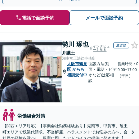
電話で面談予約
メールで面談予約
勢川 琢也
滋賀県
インタビュ
ーを見る
弁護士
湖南竜王法律事務所
大阪市鶴見
面談方法(対
営業時間：0
区
からも
面・電話・ビデ
9:00~17:00
相談受付中
オなど)は応相
（平日）
談
労働組合対策
【関西エリア対応】【事業会社勤務経験あり】湖南市、甲賀市、竜王
町エリアで残業代請求、不当解雇、ハラスメントでお悩みの方へ。会
社員の経験を活かし、現実に即したアドバイスの提供に努めます【労