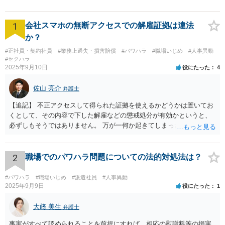
ル面談可】【休日面談可】
1
会社スマホの無断アクセスでの解雇証拠は違法
か？
#正社員・契約社員
#業務上過失・損害賠償
#パワハラ
#職場いじめ
#人事異動
#セクハラ
2025年9月10日
役にたった
4
佐山 亮介
弁護士
【追記】 不正アクセスして得られた証拠を使えるかどうかは置いてお
くとして、その内容で下した解雇などの懲戒処分が有効かというと、
必ずしもそうではありません。 万が一何か起きてしまった場合は処分
の効力を争うことを第一に考えるのが良いでしょう。
2
職場でのパワハラ問題についての法的対処法は？
#パワハラ
#職場いじめ
#派遣社員
#人事異動
2025年9月9日
役にたった
1
大﨑 美生
弁護士
事実がすべて認められることを前提にすれば、相応の慰謝料等の損害