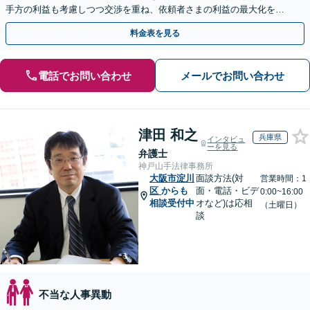
手方の利益も考慮しつつ交渉を重ね、依頼者さまの利益の最大化を目
指す「不当解雇／労災の損害賠償請求／未払い残業代請求」
料金表を見る
電話でお問い合わせ
メールでお問い合わせ
津田 和之
兵庫県
インタビュ
ーを見る
弁護士
神戸山手法律事務所
大阪市淀川
面談方法(対
営業時間：1
区
からも
面・電話・ビデ
0:00~16:00
相談受付中
オなど)は応相
（土曜日）
談
不当な人事異動