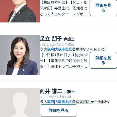
【初回無料相談】【休日・夜
詳細を見
間対応】弁護士は、依頼者に
る
とって人生のターニングポイ
ントを共にするパートナー。
速やかで永続的な問題解決を
図ります。お困りの方は、抱
え込むことなくまずはご相談
足立 朋子
弁護士
ください。【完全個室対応】
いまここ法律会計事務所
大阪府
大阪市北区
中津駅
から徒歩2分
|
【中津駅1番出口より徒歩約2
詳細を見
分】【事前予約で時間外も対
る
応可】法律トラブルを抱える
皆様のお役に立てるよう、誠
心誠意対応しております。 弁
護士業務だけではなく、会計
業務、税務処理等も対応して
向井 謙二
弁護士
おります。 お気軽にご相談く
向井・竹内法律事務所
ださい。
大阪府
大阪市北区
南森町駅
から徒歩3分
|
詳細を見る