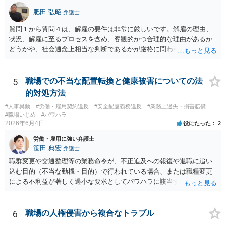
肥田 弘昭
弁護士
質問１から質問４は、解雇の要件は非常に厳しいです。解雇の理由、
状況、解雇に至るプロセスを含め、客観的かつ合理的な理由があるか
どうかや、社会通念上相当な判断であるかが厳格に問われます（労働
契約法16条）。普通解雇であれば就業規則にのっとり客観的、合理的
な理由、社会通念上相当かどうかです。そのためしっかりと証拠と理
由を会社側が立証する責任を負います。懲戒解雇であれば、告知弁明
5
職場での不当な配置転換と健康被害についての法
の機会の付与などさらに厳格です。裁判官は、解雇に関しては厳しく
的対処方法
みると思います。現在の状況であれば労働審判からスタートすれば良
#人事異動
#労働・雇用契約違反
#安全配慮義務違反
#業務上過失・損害賠償
いかと思います。上記の対応の会社の思惑は分かりませんが訴訟のハ
#職場いじめ
#パワハラ
ードルは労働者には通常高いので諦めるのをまっているのかもしれま
2026年6月4日
役にたった
2
せん。ご参考にしてください。
労働・雇用に強い弁護士
笹田 典宏
弁護士
職群変更や交通整理等の業務命令が、不正追及への報復や退職に追い
込む目的（不当な動機・目的）で行われている場合、または職種変更
による不利益が著しく過小な要求としてパワハラに該当する場合、そ
の命令は権利濫用として無効となる可能性が高いです。 また、健康状
態への配慮を怠り症状を悪化させたことは安全配慮義務違反に該当し
得ます。これらを根拠として、労働審判等を通じて配転の無効主張
6
職場の人権侵害から複合なトラブル
や、不法行為に基づく損害賠償（慰謝料等）の請求、さらには労災認