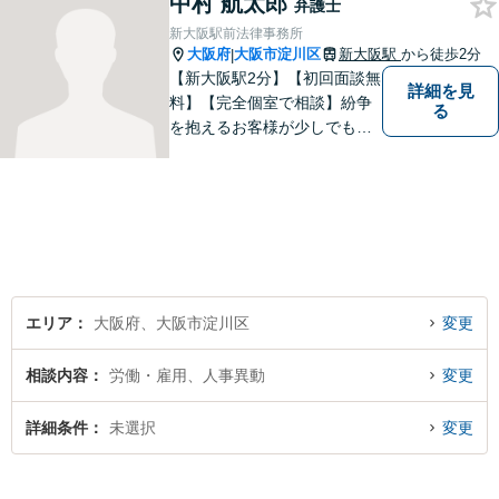
中村 航太郎
弁護士
新大阪駅前法律事務所
大阪府
大阪市淀川区
新大阪駅
から徒歩2分
|
【新大阪駅2分】【初回面談無
詳細を見
料】【完全個室で相談】紛争
る
を抱えるお客様が少しでも早
く安心できるよう、丁寧かつ
迅速な対応を心がけていま
す。 主張をぶつけ合うだけで
なく、事実と法律をもとに根
本的な解決を導くことが弁護
士の役割だと考えています。
エリア
大阪府、大阪市淀川区
変更
相談内容
労働・雇用、人事異動
変更
詳細条件
未選択
変更