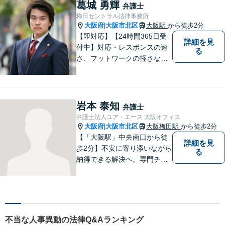
た、紛争解決だけでなく、資
葛城 勇輝
弁護士
産取引や事業活動における予
梅田セントラル法律事務所
防法務のサポートにも力を入
大阪府
大阪市北区
大阪駅
から徒歩2分
|
れています。
【即対応】【24時間365日受
詳細を見
付中】対応・レスポンスの速
る
さ、フットワークの軽さなら
葛城にお任せください！！
岩本 泰知
弁護士
弁護士法人ユア・エース 大阪オフィス
大阪府
大阪市北区
大阪梅田駅
から徒歩2分
|
【「大阪駅」中央南口から徒
詳細を見
歩2分】不安に寄り添いながら
る
納得できる解決へ。専門チー
ムによるスピーディーな対応
で、交渉から裁判まで幅広く
サポートします。ひとりで抱
え込まず、まずはお気軽にご
相談ください。【電話・メー
不当な人事異動の法律Q&Aランキング