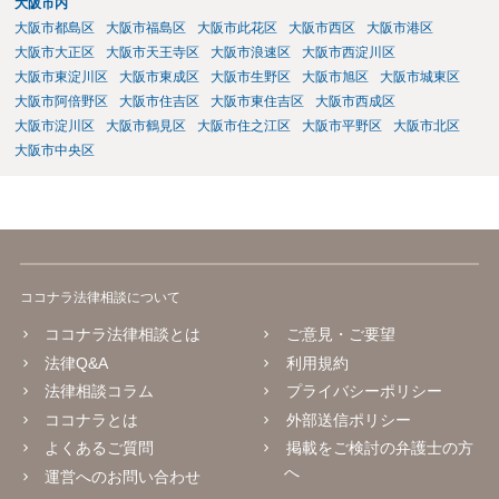
大阪市内
ます。
大阪市都島区
大阪市福島区
大阪市此花区
大阪市西区
大阪市港区
大阪市大正区
大阪市天王寺区
大阪市浪速区
大阪市西淀川区
大阪市東淀川区
大阪市東成区
大阪市生野区
大阪市旭区
大阪市城東区
大阪市阿倍野区
大阪市住吉区
大阪市東住吉区
大阪市西成区
大阪市淀川区
大阪市鶴見区
大阪市住之江区
大阪市平野区
大阪市北区
大阪市中央区
ココナラ法律相談について
ココナラ法律相談とは
ご意見・ご要望
法律Q&A
利用規約
法律相談コラム
プライバシーポリシー
ココナラとは
外部送信ポリシー
よくあるご質問
掲載をご検討の弁護士の方
へ
運営へのお問い合わせ