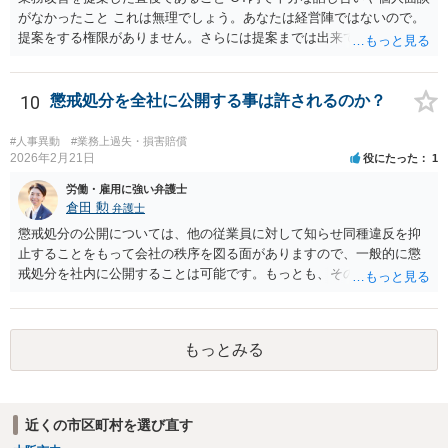
れるおそれがありますが、一般論として人事考課や事業方針に見合っ
がなかったこと これは無理でしょう。あなたは経営陣ではないので。
た異動はあり得るでしょう。
提案をする権限がありません。さらには提案までは出来ても、会社が
それに対応するように拘束する権限がありません。 会社にその後の状
況を報告する義務もありません。 権限がないことをして、相手が応じ
ないのは当然で、それで適応障害になっても、そもそも相手は適法で
10
懲戒処分を全社に公開する事は許されるのか？
すので、対応は難しいでしょう。
#人事異動
#業務上過失・損害賠償
2026年2月21日
役にたった
1
労働・雇用に強い弁護士
倉田 勲
弁護士
懲戒処分の公開については、他の従業員に対して知らせ同種違反を抑
止することをもって会社の秩序を図る面がありますので、一般的に懲
戒処分を社内に公開することは可能です。もっとも、そのような側面
があったとしても、個人名や個人が特定できる情報を記載した場合、
それらを公開することが必要やむを得ない事情がある場合を除いて、
名誉毀損に該当する可能性があります。実際の裁判例でも個人名を含
もっとみる
めた公開を行ったケースで裁判所は名誉毀損として従業員から会社に
対する慰謝料請求を認めた例もあります（東京地裁昭和５２年１２月
１９日判決）。 あなたの会社の運用として、とくに公開することを必
要やむを得ない事情があるかどうかも関係なく個人名を公開している
近くの市区町村を選び直す
のでしたら、名誉毀損として違法となる可能性が高いようには思われ