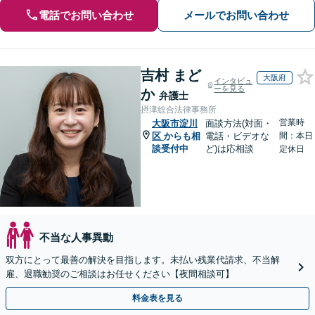
電話でお問い合わせ
メールでお問い合わせ
吉村 まど
大阪府
インタビュ
ーを見る
か
弁護士
摂津総合法律事務所
営業時
大阪市淀川
面談方法(対面・
区
からも相
電話・ビデオな
間：本日
談受付中
ど)は応相談
定休日
不当な人事異動
双方にとって最善の解決を目指します。未払い残業代請求、不当解
雇、退職勧奨のご相談はお任せください【夜間相談可】
料金表を見る