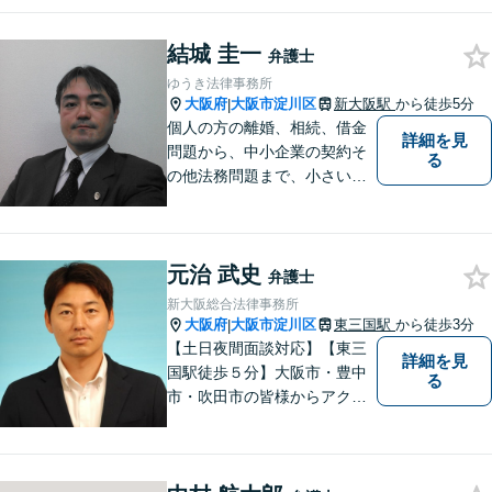
ます！ 一人一人の状況や思い
に丁寧に向き合い、将来を見
結城 圭一
据えた解決を目指します。
弁護士
【メール・電話面談可】【東
ゆうき法律事務所
三国駅4分】
大阪府
大阪市淀川区
新大阪駅
から徒歩5分
|
個人の方の離婚、相続、借金
詳細を見
問題から、中小企業の契約そ
る
の他法務問題まで、小さい事
務所ですが、コンパクトでハ
イフォーマンスをモットーに
日々の業務を行っておりま
元治 武史
す。
弁護士
新大阪総合法律事務所
大阪府
大阪市淀川区
東三国駅
から徒歩3分
|
【土日夜間面談対応】【東三
詳細を見
国駅徒歩５分】大阪市・豊中
る
市・吹田市の皆様からアクセ
スしやすい事務所となってお
ります。