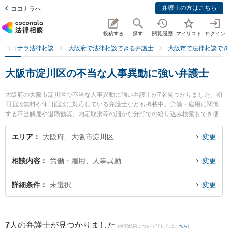
弁護士の方はこちら
ココナラへ
投稿する
探す
閲覧履歴
マイリスト
ログイン
ココナラ法律相談
大阪府で法律相談できる弁護士
大阪市で法律相談で
大阪市淀川区の不当な人事異動に強い弁護士
大阪府の大阪市淀川区で不当な人事異動に強い弁護士が7名見つかりました。初
回面談無料や休日面談に対応している弁護士なども掲載中。労働・雇用に関係
する不当解雇や退職勧奨、内定取消等の細かな分野での絞り込み検索もでき便
利です。特に金城・清水法律会計事務所の金城 雄真弁護士やライブリー法律事
務所の岡本 健佑弁護士、近畿綜合法律事務所の延山 重弘弁護士のプロフィール
エリア
大阪府、大阪市淀川区
変更
情報や弁護士費用、強みなどが注目されています。『大阪市淀川区で土日や夜
間に発生した不当な人事異動のトラブルを今すぐに弁護士に相談したい』『不
相談内容
労働・雇用、人事異動
変更
当な人事異動のトラブル解決の実績豊富な近くの弁護士を検索したい』『初回
相談無料で不当な人事異動を法律相談できる大阪市淀川区内の弁護士に相談予
約したい』などでお困りの相談者さんにおすすめです。
詳細条件
未選択
変更
7
人の弁護士が見つかりました
(検索結果について詳しくは
こちら
)