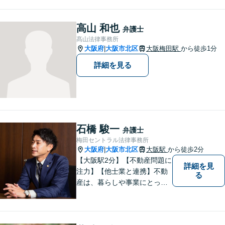
く際は「弁護士荒井」宛てに
お願いいたします。事務所又
は他の弁護士宛ての場合は、
高山 和也
弁護士
対応いたしかねます。
髙山法律事務所
大阪府
大阪市北区
大阪梅田駅
から徒歩1分
|
詳細を見る
石橋 駿一
弁護士
梅田セントラル法律事務所
大阪府
大阪市北区
大阪駅
から徒歩2分
|
【大阪駅2分】【不動産問題に
詳細を見
注力】【他士業と連携】不動
る
産は、暮らしや事業にとって
身近で大切な財産です。その
価値を丁寧に見極め、納得感
のある解決を目指します。 ま