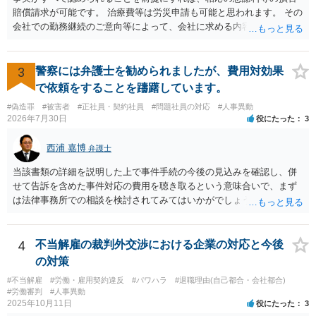
賠償請求が可能です。 治療費等は労災申請も可能と思われます。 その
会社での勤務継続のご意向等によって、会社に求める内容や、加害者
個人だけに損害賠償請求をするのか等、方針が変わり得ます。 まずは
弁護士にご相談いただくのがよろしいと思います。弁護士によって方
針も変わります。 内容が踏み込んだものとなり、関係者も閲覧する可
3
警察には弁護士を勧められましたが、費用対効果
能性がありますので、詳しくは、直接お近くの弁護士にご相談される
で依頼をすることを躊躇しています。
ことをお勧めいたします。
#偽造罪
#被害者
#正社員・契約社員
#問題社員の対応
#人事異動
2026年7月30日
役にたった
3
西浦 嘉博
弁護士
当該書類の詳細を説明した上で事件手続の今後の見込みを確認し、併
せて告訴を含めた事件対応の費用を聴き取るという意味合いで、まず
は法律事務所での相談を検討されてみてはいかがでしょうか。 上記、
ご参考ください。
4
不当解雇の裁判外交渉における企業の対応と今後
の対策
#不当解雇
#労働・雇用契約違反
#パワハラ
#退職理由(自己都合・会社都合)
#労働審判
#人事異動
2025年10月11日
役にたった
3