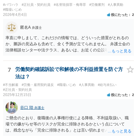
定の申請を検討することが考えられます。
#パワハラ
#正社員・契約社員
#名誉毀損罪・侮辱罪
#労働審判
#人事異動
#職場いじめ
2026年4月4日
役にたった
2
匿名A
弁護士
率直に申しまして、これだけの情報では、どういった措置がとれるの
か、勝訴の見込みも含めて、全く予測が立てられません。 弁護士会の
法律相談センターや法テラス、あるいは、お近くの公設事務所（○○ひ
まわり基金法律事務所）などに足を運んで、面談でのご相談をお勧め
します。
7
労働契約確認訴訟で和解後の不利益措置を防ぐ方
法は？
#不当解雇
#労働・雇用契約違反
#職場いじめ
#人事異動
#給与未払い
#正社員・契約社員
2025年12月15日
役にたった
2
谷口 陸
弁護士
ご懸念のとおり、復職後の人事権行使による降格、不利益取扱い、職
場での嫌がらせ等のリスクが完全に排除されるかという点について
は、残念ながら「完全に排除される」とは言い切れません。 理論上
は、 ・報復的な降格や不利益取扱いは違法となり得る ・和解条項に