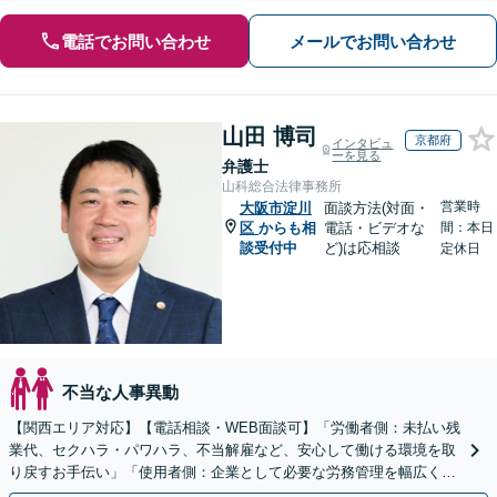
電話でお問い合わせ
メールでお問い合わせ
山田 博司
京都府
インタビュ
ーを見る
弁護士
山科総合法律事務所
営業時
大阪市淀川
面談方法(対面・
区
からも相
電話・ビデオな
間：本日
談受付中
ど)は応相談
定休日
不当な人事異動
【関西エリア対応】【電話相談・WEB面談可】「労働者側：未払い残
業代、セクハラ・パワハラ、不当解雇など、安心して働ける環境を取
り戻すお手伝い」「使用者側：企業として必要な労務管理を幅広くサ
ポート」【スポット契約・顧問契約どちらも対応可】