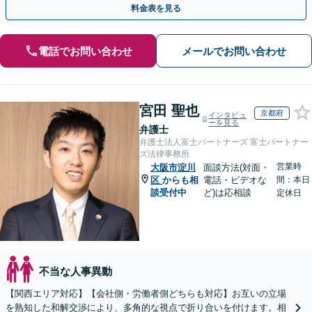
料金表を見る
電話でお問い合わせ
メールでお問い合わせ
宮田 聖也
京都府
インタビュ
ーを見る
弁護士
弁護士法人富士パートナーズ 富士パートナー
ズ法律事務所
営業時
大阪市淀川
面談方法(対面・
区
からも相
電話・ビデオな
間：本日
談受付中
ど)は応相談
定休日
不当な人事異動
【関西エリア対応】【会社側・労働者側どちらも対応】お互いの立場
を熟知した和解交渉により、多角的な視点で折り合いを付けます。相