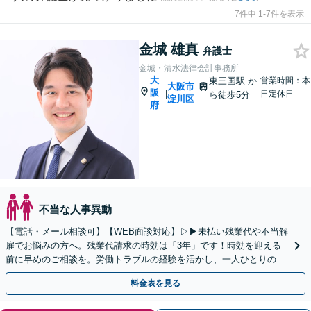
7件中 1-7件を表示
金城 雄真
弁護士
金城・清水法律会計事務所
大
東三国駅
か
営業時間：本
大阪市
阪
|
日定休日
ら徒歩5分
淀川区
府
不当な人事異動
【電話・メール相談可】【WEB面談対応】▷▶︎未払い残業代や不当解
雇でお悩みの方へ。残業代請求の時効は「3年」です！時効を迎える
前に早めのご相談を。労働トラブルの経験を活かし、一人ひとりの状
況に応じた解決をサポートします。【新大阪駅8分】
料金表を見る