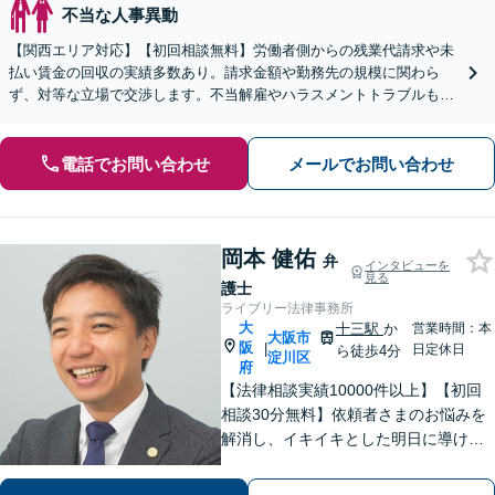
不当な人事異動
【関西エリア対応】【初回相談無料】労働者側からの残業代請求や未
払い賃金の回収の実績多数あり。請求金額や勤務先の規模に関わら
ず、対等な立場で交渉します。不当解雇やハラスメントトラブルもご
相談ください【土日祝対応可】企業側からのご相談も承ります
電話でお問い合わせ
メールでお問い合わせ
岡本 健佑
弁
インタビューを
見る
護士
ライブリー法律事務所
大
十三駅
か
営業時間：本
大阪市
阪
|
日定休日
ら徒歩4分
淀川区
府
【法律相談実績10000件以上】【初回
相談30分無料】依頼者さまのお悩みを
解消し、イキイキとした明日に導ける
よう、心を込めて対応します。借金・
債務整理／相続／交通事故等のご相談