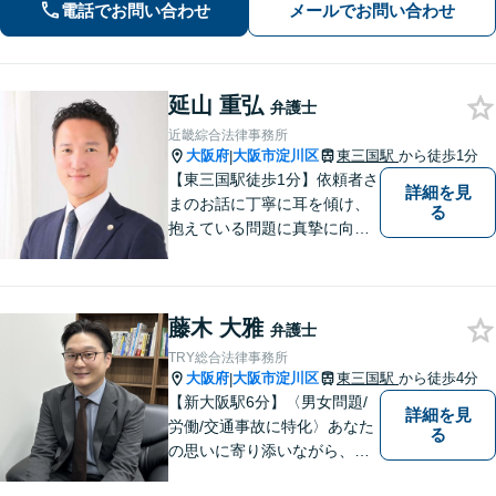
電話でお問い合わせ
メールでお問い合わせ
はお任せください【十三駅4分】企業内
弁護士経験もあり、企業法務にも注力
延山 重弘
弁護士
近畿綜合法律事務所
大阪府
大阪市淀川区
東三国駅
から徒歩1分
|
【東三国駅徒歩1分】依頼者さ
詳細を見
まのお話に丁寧に耳を傾け、
る
抱えている問題に真摯に向き
合うことを大切にしていま
す。一人ひとりのご希望に最
大限応えられるよう尽力いた
藤木 大雅
します。まずはお気軽にご相
弁護士
談にいらしてください。【休
TRY総合法律事務所
日夜間相談可】
大阪府
大阪市淀川区
東三国駅
から徒歩4分
|
【新大阪駅6分】〈男女問題/
詳細を見
労働/交通事故に特化〉あなた
る
の思いに寄り添いながら、明
るい未来を全力でサポートし