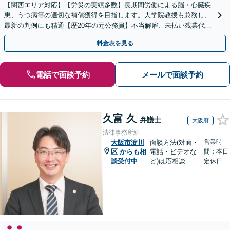
【関西エリア対応】【労災の実績多数】長期間労働による脳・心臓疾
患、うつ病等の適切な補償獲得を目指します。大学院教授も兼務し、
最新の判例にも精通【歴20年の元公務員】不当解雇、未払い残業代
等、労働者の立場から親身にサポート【初回相談無料】
料金表を見る
電話で面談予約
メールで面談予約
久富 久
弁護士
大阪府
法律事務所結
営業時
大阪市淀川
面談方法(対面・
区
からも相
電話・ビデオな
間：本日
談受付中
ど)は応相談
定休日