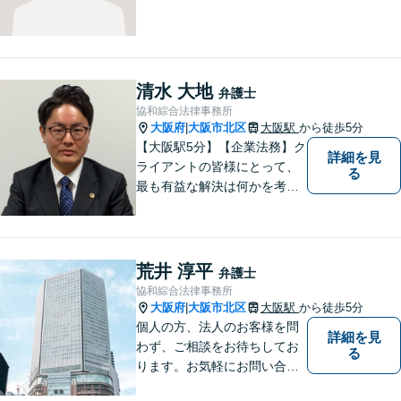
清水 大地
弁護士
協和綜合法律事務所
大阪府
大阪市北区
大阪駅
から徒歩5分
|
【大阪駅5分】【企業法務】ク
詳細を見
ライアントの皆様にとって、
る
最も有益な解決は何かを考え
業務を行うことを心がけてお
ります。法律知識のアドバイ
スだけでなく、実践的な知識
からのアドバイスもできるよ
荒井 淳平
弁護士
う日々精進してまいります。
協和綜合法律事務所
大阪府
大阪市北区
大阪駅
から徒歩5分
|
個人の方、法人のお客様を問
詳細を見
わず、ご相談をお待ちしてお
る
ります。お気軽にお問い合わ
せください。※お電話いただ