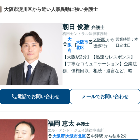
大阪市淀川区から近い人事異動に強い弁護士
朝日 俊雅
弁護士
梅田セントラル法律事務所
大
大阪駅
から
営業時間：本
大阪市
阪
|
日定休日
徒歩2分
北区
府
【大阪駅2分】【迅速なレスポンス】
【丁寧なコミュニケーション】企業法
務、債権回収、相続・遺言など、幅広
く対応しています。依頼者さまに寄り
添い、丁寧かつスピーディーな対応を
意識しております。お気軽にご相談く
電話でお問い合わせ
メールでお問い合わせ
ださい。【企業顧問実績多数】
福岡 恵太
弁護士
エル・アンド・ジェイ法律事務所
大阪府
大阪市北区
中津駅
から徒歩2分
|