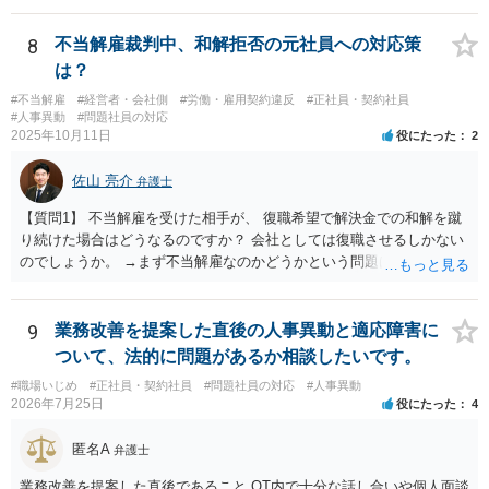
「不利益取扱いの禁止」を入れることも可能 ではありますが、人事評
価や配置、業務内容の変更といった形で行われる間接的な不利益を、
8
不当解雇裁判中、和解拒否の元社員への対応策
事前に完全に防ぐことは困難なのが実務の現実です。特に外資系企業
は？
の場合、評価制度や職務再編の裁量が広く、形式的には合法に見える
#不当解雇
#経営者・会社側
#労働・雇用契約違反
#正社員・契約社員
対応が取られる余地も否定できません。
#人事異動
#問題社員の対応
2025年10月11日
役にたった
2
佐山 亮介
弁護士
【質問1】 不当解雇を受けた相手が、 復職希望で解決金での和解を蹴
り続けた場合はどうなるのですか？ 会社としては復職させるしかない
のでしょうか。 →まず不当解雇なのかどうかという問題はあります
が、裁判官の感触的に不当解雇として解雇が無効になりそうなのであ
れば、復職させるしかありません。 早期に復職させないと一度に払わ
なくてはならないバックアップペイの金額がどんどん増していき会計
9
業務改善を提案した直後の人事異動と適応障害に
的に大ダメージになりますのでご注意下さい。 【質問2】 復職させた
ついて、法的に問題があるか相談したいです。
くない場合、どのような解決が考えられますか？ →裁判官が解雇無効
#職場いじめ
#正社員・契約社員
#問題社員の対応
#人事異動
に傾いているなら他の手立てはありません。 和解金額を上乗せしてみ
2026年7月25日
役にたった
4
るのは一案ですが相手がなびかないならば復職させるしかないです。
【質問3】 あるいは、復職させた後、 人事考課の評価次第では、 遠く
匿名A
弁護士
のエリアに左遷したり、 降格しても、退職に追いやるのは構わないで
すか？ →実態の伴わないあからさまなものは再び裁判で違法無効とさ
業務改善を提案した直後であること OT内で十分な話し合いや個人面談