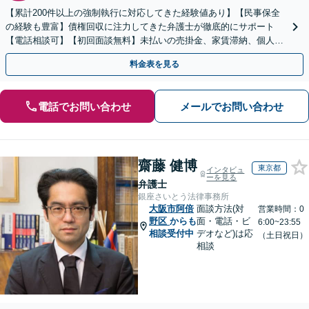
【累計200件以上の強制執行に対応してきた経験値あり】【民事保全
の経験も豊富】債権回収に注力してきた弁護士が徹底的にサポート
【電話相談可】【初回面談無料】未払いの売掛金、家賃滞納、個人間
のお金の貸し借りなど【関西エリア対応】
料金表を見る
電話でお問い合わせ
メールでお問い合わせ
齋藤 健博
東京都
インタビュ
ーを見る
弁護士
銀座さいとう法律事務所
大阪市阿倍
面談方法(対
営業時間：0
野区
からも
面・電話・ビ
6:00~23:55
相談受付中
デオなど)は応
（土日祝日）
相談