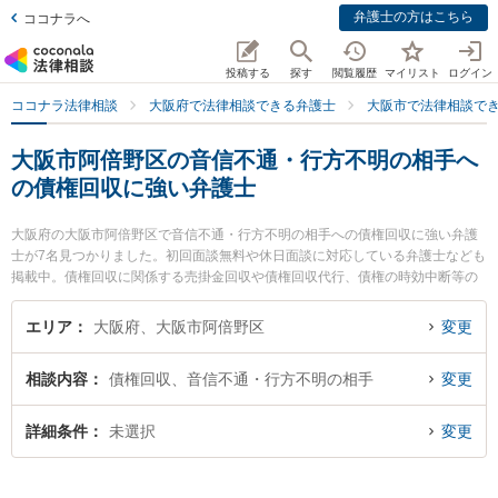
弁護士の方はこちら
ココナラへ
投稿する
探す
閲覧履歴
マイリスト
ログイン
ココナラ法律相談
大阪府で法律相談できる弁護士
大阪市で法律相談で
大阪市阿倍野区の音信不通・行方不明の相手へ
の債権回収に強い弁護士
大阪府の大阪市阿倍野区で音信不通・行方不明の相手への債権回収に強い弁護
士が7名見つかりました。初回面談無料や休日面談に対応している弁護士なども
掲載中。債権回収に関係する売掛金回収や債権回収代行、債権の時効中断等の
細かな分野での絞り込み検索もでき便利です。特に天王寺総合法律事務所の大
前 貴子弁護士や阿倍野なみはや法律事務所の髙橋 優弁護士、角谷法律事務所の
エリア
大阪府、大阪市阿倍野区
変更
角谷 洋一郎弁護士のプロフィール情報や弁護士費用、強みなどが注目されてい
ます。『大阪市阿倍野区で土日や夜間に発生した音信不通・行方不明の相手へ
相談内容
債権回収、音信不通・行方不明の相手
変更
の債権回収のトラブルを今すぐに弁護士に相談したい』『音信不通・行方不明
の相手への債権回収のトラブル解決の実績豊富な近くの弁護士を検索したい』
『初回相談無料で音信不通・行方不明の相手への債権回収を法律相談できる大
詳細条件
未選択
変更
阪市阿倍野区内の弁護士に相談予約したい』などでお困りの相談者さんにおす
すめです。