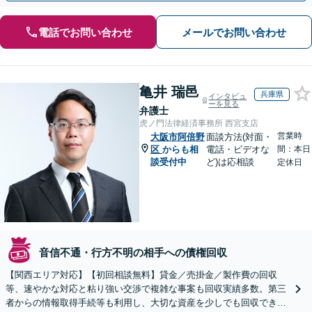
電話でお問い合わせ
メールでお問い合わせ
亀井 瑞邑
兵庫県
インタビュ
ーを見る
弁護士
虎ノ門法律経済事務所 西宮支店
営業時
大阪市阿倍野
面談方法(対面・
区
からも相
電話・ビデオな
間：本日
談受付中
ど)は応相談
定休日
音信不通・行方不明の相手への債権回収
【関西エリア対応】【初回相談無料】貸金／売掛金／製作費の回収
等、速やかな対応と粘り強い交渉で複雑な事案も回収実績多数。第三
者からの情報取得手続等も利用し、大切な資産を少しでも回収できる