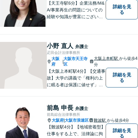
【天王寺駅6分】企業法務/M&
詳細を見
A/事業再生の問題についての
る
経験や知識が豊富にございま
す！お客様の問題解決に向け
真摯かつ柔軟に対応させてい
ただきます。お気軽にご相談
ください。
小野 直人
弁護士
疋田会計法律事務所
大阪上本町駅
から徒歩4
大阪
大阪市天王寺
|
府
区
分
【大阪上本町駅4分】【交通事
詳細を見
故】大学の講義で「権利の上
る
に眠る者は保護に値せず」と
いう言葉に出会い、権利を行
使できずにいる方々の力にな
りたいと弁護士を志しまし
前島 申長
弁護士
た。 これまで多様なご相談に
前島綜合法律事務所
向き合ってきた経験を活か
大阪府
大阪市浪速区
難波駅
から徒歩4分
|
し、丁寧かつ柔軟な対応を心
【難波駅4分】【地域密着型】
詳細を見
がけています。
仕事をする上で、法律論に拘
る