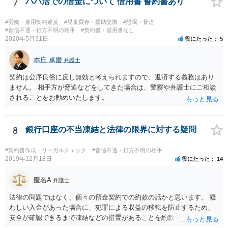
7
パパ活での借金について 借用書 誓約書あり
#労働・雇用契約違反
#児童買春・援助交際
#恐喝・脅迫
#音信不通・行方不明の相手
#契約書・借用書なし
2020年5月31日
役にたった
5
本庄 卓磨
弁護士
契約は公序良俗に反し無効と考えられますので、返済する義務はあり
ません。 相手方が脅迫などをしてきた場合は、警察や弁護士にご相談
されることをお勧めいたします。
8
銀行口座の不当凍結と法律の限界に対する疑問
#契約書作成・リーガルチェック
#音信不通・行方不明の相手
2019年12月18日
役にたった
14
匿名A
弁護士
法律の問題ではなく、個々の預金契約での約款の話かと思います。 疑
わしい入金があった場合に、犯罪による収益の移転を防止するため、
安全が確認できるまで凍結などの措置があることを約款で定めている
のではないかと考えられます。もし約款があるなら、これに同意して