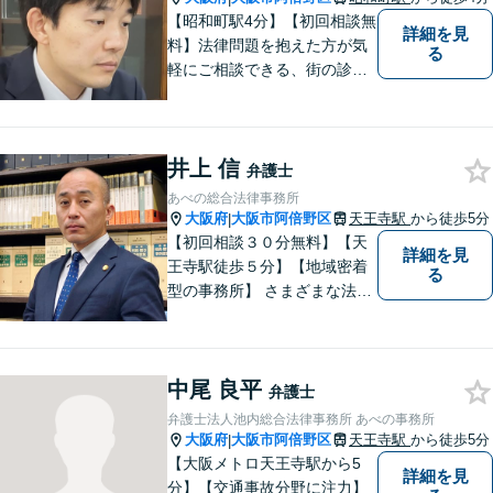
【昭和町駅4分】【初回相談無
詳細を見
料】法律問題を抱えた方が気
る
軽にご相談できる、街の診療
所のような親しみやすい環境
づくりをしております。離婚/
相続/不動産/債務整理など幅広
井上 信
い分野に対応しております。
弁護士
お気軽にご相談ください。
あべの総合法律事務所
【夜間・休日対応可】
大阪府
大阪市阿倍野区
天王寺駅
から徒歩5分
|
【初回相談３０分無料】【天
詳細を見
王寺駅徒歩５分】【地域密着
る
型の事務所】 さまざまな法律
問題について相談者・依頼者
の立場に立って、親身に助
言・活動します。 交通事故、
中尾 良平
相続、インターネット上のト
弁護士
ラブルに注力！！
弁護士法人池内総合法律事務所 あべの事務所
大阪府
大阪市阿倍野区
天王寺駅
から徒歩5分
|
【大阪メトロ天王寺駅から5
詳細を見
分】【交通事故分野に注力】