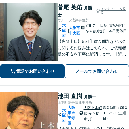
菅尾 英佑
弁護
インタビューを見
る
士
ウルトラ法律事務所
大
谷町九丁目駅
営業時間：
大阪市
阪
|
本日定休日
から徒歩1分
中央区
府
【夜間土日対応可】借金問題などお金
に関するお悩みはこちらへ。ご依頼者
様の不安を丁寧に解消します。【近鉄
大阪上本町駅より10秒】
電話でお問い合わせ
メールでお問い合わせ
池田 直樹
弁護士
上本町総合法律事務所
大阪
大阪上本町
営業時間：09:3
大
市天
0~17:30（土曜
駅
から徒
阪
|
王寺
日）
歩5分
府
区
【大阪上本町駅徒歩5分】【高齢者介