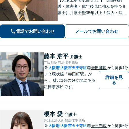
護・障害者・成年後見に強みを持つ弁
護士】弁護士歴35年以上！個人・法人
問わず、お困りごとに真摯に向き合
い、解決へと導きます。私たちが必ず
電話でお問い合わせ
メールでお問い合わせ
あなたの力になりますので、お気軽に
ご相談ください。
藤本 浩平
弁護士
寺田町駅前法律事務所
大阪府
大阪市天王寺区
寺田町駅
から徒歩1分
|
ＪＲ環状線「寺田町駅」か
詳細を見
ら， 徒歩1分の好立地にある
る
法律事務所です。
榎本 愛
弁護士
弁護士法人新都法律事務所
大阪府
大阪市天王寺区
天王寺駅
から徒歩6分
|