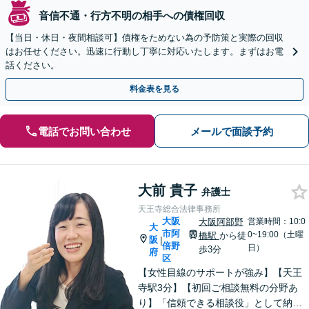
音信不通・行方不明の相手への債権回収
【当日・休日・夜間相談可】債権をためない為の予防策と実際の回収
はお任せください。迅速に行動し丁寧に対応いたします。まずはお電
話ください。
料金表を見る
電話でお問い合わせ
メールで面談予約
大前 貴子
弁護士
天王寺総合法律事務所
大阪
大阪阿部野
営業時間：10:0
大
市阿
0~19:00（土曜
橋駅
から徒
阪
|
倍野
日）
歩3分
府
区
【女性目線のサポートが強み】【天王
寺駅3分】【初回ご相談無料の分野あ
り】「信頼できる相談役」として納得