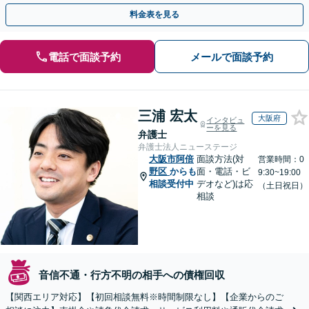
よう尽力します【フリーランス・個人事業主のご相談も対応】
料金表を見る
電話で面談予約
メールで面談予約
三浦 宏太
大阪府
インタビュ
ーを見る
弁護士
弁護士法人ニューステージ
大阪市阿倍
面談方法(対
営業時間：0
野区
からも
面・電話・ビ
9:30~19:00
相談受付中
デオなど)は応
（土日祝日）
相談
音信不通・行方不明の相手への債権回収
【関西エリア対応】【初回相談無料※時間制限なし】【企業からのご