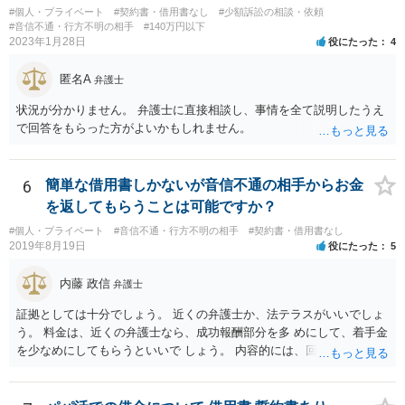
#個人・プライベート
#契約書・借用書なし
#少額訴訟の相談・依頼
#音信不通・行方不明の相手
#140万円以下
2023年1月28日
役にたった
4
匿名A
弁護士
状況が分かりません。 弁護士に直接相談し、事情を全て説明したうえ
で回答をもらった方がよいかもしれません。
6
簡単な借用書しかないが音信不通の相手からお金
を返してもらうことは可能ですか？
#個人・プライベート
#音信不通・行方不明の相手
#契約書・借用書なし
2019年8月19日
役にたった
5
内藤 政信
弁護士
証拠としては十分でしょう。 近くの弁護士か、法テラスがいいでしょ
う。 料金は、近くの弁護士なら、成功報酬部分を多 めにして、着手金
を少なめにしてもらうといいで しょう。 内容的には、回収見込みがあ
るかどうかですね。