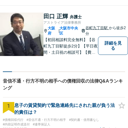
やかに対応することを心がけ
ております。相談にお越しい
ただいた方々が安心して落ち
田口 正輝
弁護士
着いてお話することができる
アストライア法律事務所
よう、完全個室をご準備して
谷町九丁目駅
から徒歩2
大阪
大阪市中央
|
おります。どうぞお気軽にご
府
区
分
相談ください。
【初回相談料完全無料】【谷
詳細を見
町九丁目駅徒歩2分】【平日夜
る
間・土日祝の相談可】【費用
分割可能】お悩みに即時対応
いたします。
音信不通・行方不明の相手への債権回収の法律Q&Aランキ
ング
1
息子の賃貸契約で緊急連絡先にされた親が負う法
的責任は？
#債権回収代行
#音信不通・行方不明の相手
#契約書・借用書なし
#内容証明作成送付
#連帯保証人