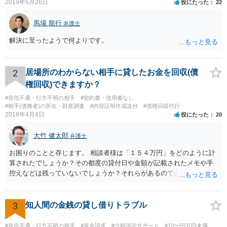
2019年5月26日
役にたった
22
馬場 龍行
弁護士
解決に至ったようで何よりです。
2
居場所のわからない相手に貸したお金を回収(債
権回収)できますか？
#音信不通・行方不明の相手
#契約書・借用書なし
#相手(債務者)の所在・財産調査
#内容証明作成送付
#債権回収代行
2018年4月4日
役にたった
20
大竹 健太郎
弁護士
お困りのことと存じます。 相談者様は「１５４万円」をどのように計
算されたでしょうか？その都度の貸付日や金額が記載されたメモや手
控えなどは残っていないでしょうか？それらがあるのであればメール
と共に証拠として用いることが可能です。メールについては内容次第
です。 彼の住所については住民票上の住所であれば調査することは可
能です。 弁護士に依頼した際の費用にいては現在弁護士費用が自由化
3
知人間の金銭の貸し借りトラブル
されており法律事務所によって異なりますので、あくまで目安となり
ますが、交渉を依頼すると①着手金が請求額×8％or10万円の高い方、
#音信不通・行方不明の相手
#返金請求
#少額訴訟サポート
#10〜50万円未満