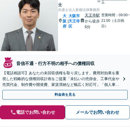
る
士
弁護士法人新都法律事務所
天王寺駅
営業時間：09:00~
大
大阪市
21:00（土日祝
阪
天王寺
から徒歩
|
府
区
日）
6分
音信不通・行方不明の相手への債権回収
【電話相談可】あなたの未回収債権を取り戻します。費用対効果を重
視した戦略的な債権回収計画をご提案「未払いの売掛金、工事代金や
売買代金、制作費や開発費、家賃滞納など幅広く対応可」「個人事業
主・フリーランスも相談可」【休日・夜間相談可】
料金表を見る
電話でお問い合わせ
メールでお問い合わせ