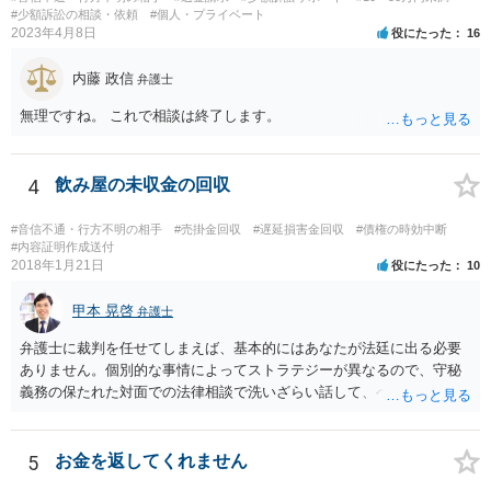
②成功報酬が16％、③実費というところでしょうか。法律事務所によ
#少額訴訟の相談・依頼
#個人・プライベート
2023年4月8日
役にたった
16
っては別途日当を請求するところもあると思います。 勝訴の見込みや
回収の見込み、私にご依頼いただいた場合の費用については、詳細を
内藤 政信
お伺いできればお伝えさせていただきますので、宜しければ、個別に
弁護士
ご連絡頂けますと幸いです。 宜しくお願い致します。
無理ですね。 これで相談は終了します。
4
飲み屋の未収金の回収
#音信不通・行方不明の相手
#売掛金回収
#遅延損害金回収
#債権の時効中断
#内容証明作成送付
2018年1月21日
役にたった
10
甲本 晃啓
弁護士
弁護士に裁判を任せてしまえば、基本的にはあなたが法廷に出る必要
ありません。個別的な事情によってストラテジーが異なるので、守秘
義務の保たれた対面での法律相談で洗いざらい話して、ベストな方法
を検討してもらってください。
5
お金を返してくれません