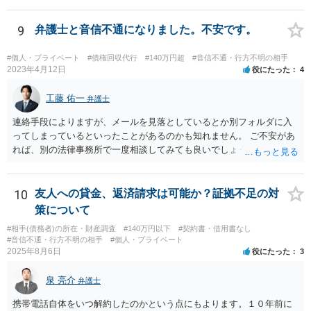
口座を開設している以上、応じざるを得ません。 銀行に根拠を確認し
てみるとよいでしょう。
9
弁護士と音信不通になりました。不安です。
#個人・プライベート
#債権回収代行
#140万円超
#音信不通・行方不明の相手
2023年4月12日
役にたった
4
工藤 佑一
弁護士
連絡手段によりますが、メールを見落としているとか別フォルダに入
ってしまっているといったことがあるのかも知れません。 ご不安があ
れば、別の法律事務所で一度相談してみても良いでしょう。
10
友人への貸金、返済請求は可能か？証拠不足の対
策について
#相手(債務者)の所在・財産調査
#140万円以下
#契約書・借用書なし
#音信不通・行方不明の相手
#個人・プライベート
2025年8月6日
役にたった
3
泉 亮介
弁護士
携帯電話自体をいつ解約したのかという点にもよります。１０年前に