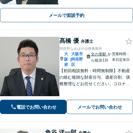
できる解決を目指します【離婚・男女
問題】安心して相談できる環境・関係
メールで面談予約
づくりを心がけます【借金・債務整
理】経済状況に応じて適切な解決策を
ご提案します
髙橋 優
弁護士
阿倍野なみはや法律事務所
大
大阪市
文の里駅
か
営業時間：
阪
阿倍野
|
本日定休日
ら徒歩1分
府
区
【初回相談無料・時間無制限】不動産
の絡む複雑な財産分与、遺産分割、債
務整理などお任せください。コロナ禍
でお困りの方のご相談を積極的に受け
ております。一人ひとりの不安に寄り
添い、皆さまが安心して暮らせるよ
電話でお問い合わせ
メールでお問い合わせ
う、全力でお守りします。
角谷 洋一郎