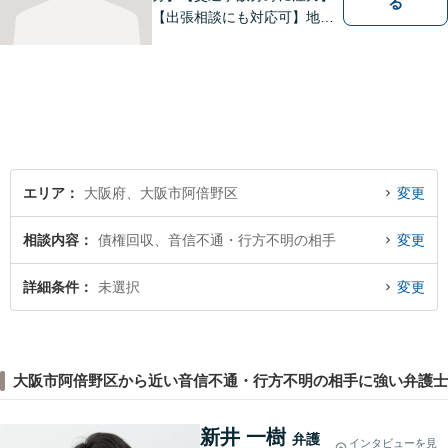
る
【出張相談にも対応可】地元
大阪市で法律問題にお困りの
方々に全力でサポートいたし
ます。個人・法人を問わず、
幅広い法律サービスを提供い
たします。お気軽にご相談く
ださい。
エリア
大阪府、大阪市阿倍野区
変更
相談内容
債権回収、音信不通・行方不明の相手
変更
詳細条件
未選択
変更
大阪市阿倍野区から近い音信不通・行方不明の相手に強い弁護士
新井 一樹
弁護
インタビューを見