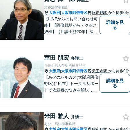
弁護士
角谷法律事務所
大阪府
大阪市阿倍野区
阿倍野駅
から徒歩0分
|
【LINEからのお問い合わせ可
詳細を見
能】【阿倍野駅からアクセス
る
抜群】【弁護士歴20年】法テ
ラス・弁護士費用特約の利用
が可能です。丁寧なヒアリン
グ・他士業連携によるワンス
室田 朋宏
トップ対応が強み！交通事故
弁護士
／遺産分割／離婚／債務整理
弁護士法人英明法律事務所
／その他
大阪府
大阪市阿倍野区
天王寺駅
から徒歩0分
|
【あべのハルカス(大阪府阿倍
詳細を見
野区)に所在】トータルサポー
る
トで依頼者の悩みを解決しま
す。
米田 雅人
弁護士
あびこ筋法律事務所
大阪府
大阪市阿倍野区
昭和町駅
から徒歩4分
|