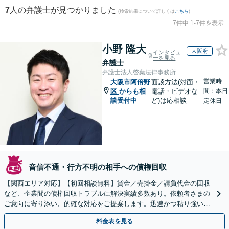
7
人の弁護士が見つかりました
(検索結果について詳しくは
こちら
)
7件中 1-7件を表示
小野 隆大
大阪府
インタビュ
ーを見る
弁護士
弁護士法人啓葉法律事務所
営業時
大阪市阿倍野
面談方法(対面・
区
からも相
電話・ビデオな
間：本日
談受付中
ど)は応相談
定休日
音信不通・行方不明の相手への債権回収
【関西エリア対応】【初回相談無料】貸金／売掛金／請負代金の回収
など、企業間の債権回収トラブルに解決実績多数あり。依頼者さまの
ご意向に寄り添い、的確な対応をご提案します。迅速かつ粘り強い交
渉で、少しでも回収できるよう尽力します【土日祝対応可】
料金表を見る