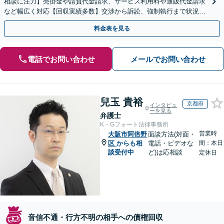
相談に注力】売掛金や請負代金請求、サービス利用料や通販代金請求
など幅広く対応【回収実績多数】交渉から訴訟、強制執行まで状況に
応じて的確に対応します
料金表を見る
電話でお問い合わせ
メールでお問い合わせ
兒玉 貴裕
京都府
インタビュ
ーを見る
弁護士
K・Gフォート法律事務所
営業時
大阪市阿倍野
面談方法(対面・
区
からも相
電話・ビデオな
間：本日
談受付中
ど)は応相談
定休日
音信不通・行方不明の相手への債権回収