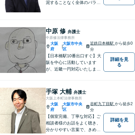
泥することなく全体のバラン
ス論やどのような解決が依頼
者にとってベストかを常に考
えるように心がけています。
クライアントの話を丁寧に聞
中原 修
弁護士
き、意思疎通を測った上で最
中原修法律事務所
適な解決策を提示します。
近鉄日本橋駅
から徒歩0
大阪
大阪市中央
|
府
区
分
【日本橋駅10番出口すぐ】大
詳細を見
阪を中心に活動しています
る
が、近畿一円対応いたしま
す。借金問題・交通事故・離
婚・相続といった身の回りの
トラブルから、刑事・詐欺、
手塚 大輔
弁護士
公害・行政事件まであらゆる
大阪上本町法律事務所
問題のご相談を承ります。小
谷町九丁目駅
から徒歩2
大阪
大阪市中央
|
さな悩み事でもお気軽にお問
府
区
分
合わせください。
【個室完備、丁寧な対応】ご
詳細を見
相談者様のお話をよく聴き、
る
分かりやすい言葉で、きめ細