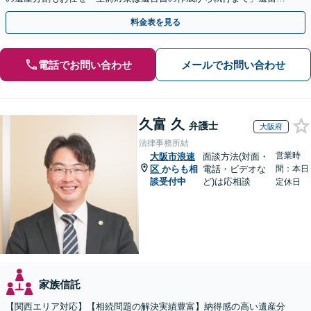
侵害額請求に詳しい【夜間・休日面談】【電話相談可】
料金表を見る
電話でお問い合わせ
メールでお問い合わせ
久富 久
弁護士
大阪府
法律事務所結
営業時
大阪市浪速
面談方法(対面・
区
からも相
電話・ビデオな
間：本日
談受付中
ど)は応相談
定休日
家族信託
【関西エリア対応】【相続問題の解決実績豊富】納得感の高い遺産分