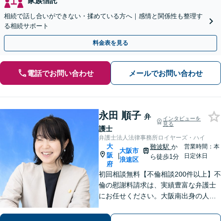
家族信託
相続で話し合いができない・揉めている方へ｜感情と関係性も整理す
る相続サポート
料金表を見る
電話でお問い合わせ
メールでお問い合わせ
永田 順子
弁
インタビューを
見る
護士
弁護士法人法律事務所ロイヤーズ・ハイ
大
難波駅
か
営業時間：本
大阪市
阪
|
日定休日
ら徒歩1分
浪速区
府
初回相談無料【不倫相談200件以上】不
倫の慰謝料請求は、実績豊富な弁護士
にお任せください。大阪南出身の人情
派弁護士が対応【交通事故も強い】交
通事故に遭われてお困りの方はお気軽