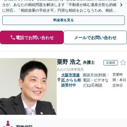
士が、あなたの相続問題を解決します「不動産が絡む遺産分割も的確
に対応」「相続放棄の手続き可」円滑な相続をおこなうため、相続問
題は自分の代で解決しましょう【完全個室制】
料金表を見る
電話でお問い合わせ
メールでお問い合わせ
粟野 浩之
弁護士
京都府
あわの法律事務所
営業時
大阪市浪速
面談方法(対面・
区
からも相
電話・ビデオな
間：本日
談受付中
ど)は応相談
定休日