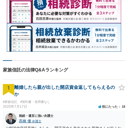
家族信託の法律Q&Aランキング
1
離婚したら親が出した開店資金返してもらえるの
か
#家族信託
#契約書・借用書なし
2020年7月17日
役にたった
18
相続・遺言に強い弁護士
髙橋 優
弁護士