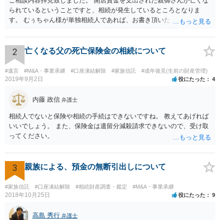
ご相談内容拝見致しました。 開店資金を支出された親御さんが亡くな
られているということですと、相続が発生しているところとなりま
す。 むぅちゃん様が単独相続人であれば、お書き頂いたような方法で
ご主人に書面を書いてもらうことで対応は可能かと思います。 他にも
相続人おられるということであれば、他の相続人との協議が必要とな
るところです。 また、当該点とは別にご主人から貸付ではなく贈与で
2
亡くなる父の死亡保険金の相続について
あると主張される可能性がございます。 その場合には、貸付であるこ
とを伺わせる事情をどれだけ積み重ねることが出来るか、というとこ
#遺言
#M&A・事業承継
#口座凍結解除
#家族信託
#成年後見(生前の財産管理)
ろとなります。 返済の事実や、返済を約束するメール等です。 金額の
2019年9月2日
役にたった
4
大きさや状況を考えると、一つ一つの問題を解決し、万が一に備えて
おく方が宜しいかと思います。 緊急という訳ではないかと思います
内藤 政信
弁護士
が、事前準備が早い方が有効な手段が増える傾向にありますので、早
相続人でないと保険や相続の手続はできないですね。 教えてあげれば
目に弁護士を入れられることを御検討頂くと良いかと思います。
いいでしょう。 また、保険金は遺留分減殺請求できないので、受け取
ってください。
3
親族による、預金の無断引出しについて
#家族信託
#口座凍結解除
#相続財産調査・鑑定
#M&A・事業承継
2018年10月25日
役にたった
9
高島 秀行
弁護士