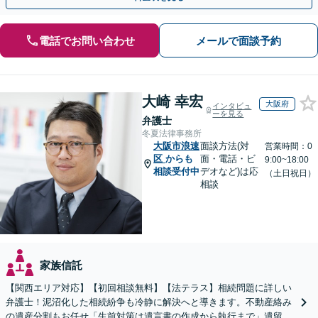
電話でお問い合わせ
メールで面談予約
大崎 幸宏
大阪府
インタビュ
ーを見る
弁護士
冬夏法律事務所
大阪市浪速
面談方法(対
営業時間：0
区
からも
面・電話・ビ
9:00~18:00
相談受付中
デオなど)は応
（土日祝日）
相談
家族信託
【関西エリア対応】【初回相談無料】【法テラス】相続問題に詳しい
弁護士！泥沼化した相続紛争も冷静に解決へと導きます。不動産絡み
の遺産分割もお任せ「生前対策は遺言書の作成から執行まで」遺留分