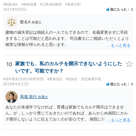
#家族信託
#相続放棄
#口座凍結解除
#遺産分割
2021年8月6日
役にたった
1
匿名A
弁護士
建物の滅失登記は相続人の一人でもできるので、名義変更せずに手続
きすることは可能だと思われます。 司法書士にご相談いただくとより
確実な情報が得られると思います。
10
家族でも、私のカルテを開示できないようにした
いです。可能ですか？
#成年後見(生前の財産管理)
#家族信託
#認知症・意思疎通不能
2019年4月12日
役にたった
1
馬場 龍行
弁護士
あなたが未成年でなければ，普通は家族でもカルテ開示はできませ
ん。が，しっかり禁じておきたいのであれば，あらかじめ病院にカル
テ開示しないように伝えておくのが安心です。 病院に開示しないよう
に伝える書面を作ることはできますが，それがなくても開示はされる
可能性は低いのでコストパフォーマンスとしてはどうかなという感じ