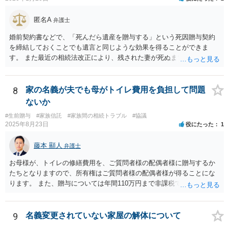
匿名A
弁護士
婚前契約書などで、「死んだら遺産を贈与する」という死因贈与契約
を締結しておくことでも遺言と同じような効果を得ることができま
す。 また最近の相続法改正により、残された妻が死ぬまで家に住み続
けられる権利として「配偶者居住権」という制度が設けられましたの
で、その制度を活用する方法も考えられます。 もし契約書の作成まで
視野に入れておられる場合は、お近くの弁護士、できれば相続に強い
8
家の名義が夫でも母がトイレ費用を負担して問題
弁護士にご相談なさるとよいでしょう。
ないか
#生前贈与
#家族信託
#家族間の相続トラブル
#協議
2025年8月23日
役にたった
1
藤本 顯人
弁護士
お母様が、トイレの修繕費用を、ご質問者様の配偶者様に贈与するか
たちとなりますので、所有権はご質問者様の配偶者様が得ることにな
ります。 また、贈与については年間110万円まで非課税であり、トイ
レの修繕費であればこの枠内に収まると思います。
9
名義変更されていない家屋の解体について