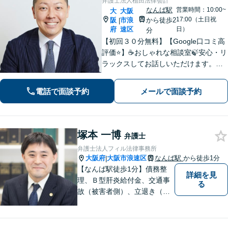
弁護士法人植田法律会計
なんば駅
営業時間：10:00~
大
大阪
17:00（土日祝
阪
市浪
から徒歩2
|
府
速区
日）
分
【初回３０分無料】【Google口コミ高
評価⭐️】☕️おしゃれな相談室🍃安心・リ
ラックスしてお話しいただけます。ネ
ット上にはない、オンリーワンの解決
策を一緒に考えていきましょう！【土
電話で面談予約
メールで面談予約
曜・夜間◎】
塚本 一博
弁護士
弁護士法人フィル法律事務所
大阪府
大阪市浪速区
なんば駅
から徒歩1分
|
【なんば駅徒歩1分】債務整
詳細を見
理、Ｂ型肝炎給付金、交通事
る
故（被害者側）、立退き（借
主側）のご相談なら、フィル
法律事務所へ！優しくご対応
いたしますので、お気軽にご