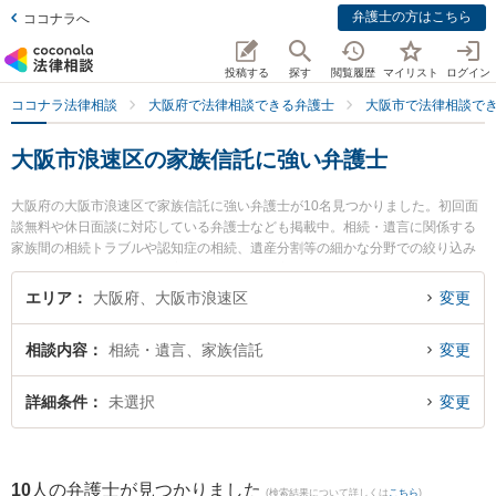
弁護士の方はこちら
ココナラへ
投稿する
探す
閲覧履歴
マイリスト
ログイン
ココナラ法律相談
大阪府で法律相談できる弁護士
大阪市で法律相談で
大阪市浪速区の家族信託に強い弁護士
大阪府の大阪市浪速区で家族信託に強い弁護士が10名見つかりました。初回面
談無料や休日面談に対応している弁護士なども掲載中。相続・遺言に関係する
家族間の相続トラブルや認知症の相続、遺産分割等の細かな分野での絞り込み
検索もでき便利です。特に家藤法律事務所の家藤 卓也弁護士や弁護士法人法律
事務所ロイヤーズ・ハイの永田 順子弁護士、弁護士法人法律事務所ロイヤー
エリア
大阪府、大阪市浪速区
変更
ズ・ハイの田中 今日太弁護士のプロフィール情報や弁護士費用、強みなどが注
目されています。『大阪市浪速区で土日や夜間に発生した家族信託のトラブル
相談内容
相続・遺言、家族信託
変更
を今すぐに弁護士に相談したい』『家族信託のトラブル解決の実績豊富な近く
の弁護士を検索したい』『初回相談無料で家族信託を法律相談できる大阪市浪
速区内の弁護士に相談予約したい』などでお困りの相談者さんにおすすめで
詳細条件
未選択
変更
す。
10
人の弁護士が見つかりました
(検索結果について詳しくは
こちら
)