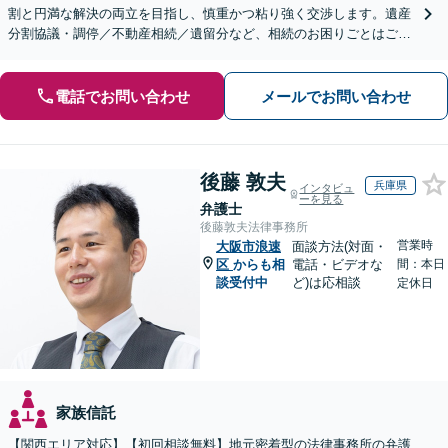
割と円満な解決の両立を目指し、慎重かつ粘り強く交渉します。遺産
分割協議・調停／不動産相続／遺留分など、相続のお困りごとはご相
談ください。遺言書など生前対策にも注力【初回相談無料】
電話でお問い合わせ
メールでお問い合わせ
後藤 敦夫
兵庫県
インタビュ
ーを見る
弁護士
後藤敦夫法律事務所
営業時
大阪市浪速
面談方法(対面・
区
からも相
電話・ビデオな
間：本日
談受付中
ど)は応相談
定休日
家族信託
【関西エリア対応】【初回相談無料】地元密着型の法律事務所の弁護