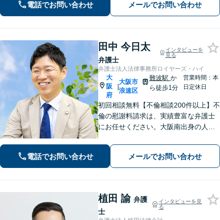
電話でお問い合わせ
メールでお問い合わせ
にお電話ください【当日／夜間／休日
の相談可】
田中 今日太
インタビューを
見る
弁護士
弁護士法人法律事務所ロイヤーズ・ハイ
大
難波駅
か
営業時間：本
大阪市
阪
|
日定休日
ら徒歩1分
浪速区
府
初回相談無料【不倫相談200件以上】不
倫の慰謝料請求は、実績豊富な弁護士
にお任せください。大阪南出身の人情
派弁護士が対応【交通事故も強い】交
通事故に遭われてお困りの方はお気軽
電話でお問い合わせ
メールでお問い合わせ
にお電話ください【当日／夜間／休日
の相談可】
植田 諭
弁護
インタビューを見
る
士