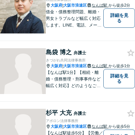
適な解決策を提示します。
大阪府
大阪市浪速区
なんば駅
から徒歩2分
|
借金・債務整理問題、離婚・
詳細を見
男女トラブルなど幅広く対応
る
します。LINE、電話、メー
ル、オンライン面談など、使
い慣れたツールで肩の力を抜
いてご相談を！依頼者の負担
島袋 博之
をできるだけ少なく！相談し
弁護士
やすい環境づくりに努め、納
きづがわ共同法律事務所
得できる解決を目指します！
大阪府
大阪市浪速区
なんば駅
から徒歩1分
|
【なんば駅1分】【相続・離
詳細を見
婚・債務整理・刑事事件など
る
幅広く対応】どのようなご相
談でも、お一人おひとりのお
気持ちに寄り添い、分かりや
すい説明と丁寧な対応を心が
杉平 大充
けています。一緒に解決への
弁護士
道筋を考えてまいります。
アポロン法律事務所
大阪府
大阪市浪速区
なんば駅
から徒歩5分
|
【なんば駅徒歩5分】【労働／