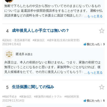
無断で下ろしたものや父から預かっていてそのままになっているもの
については 返還請求や損害賠償請求をすることができます。 通帳や払
戻請求書などの資料を持って弁護士に面談で相談した方がよいと思い
ます。
4
成年後見人しか手立ては無いの？
#認知症・意思疎通不能
#家族信託
#成年後見(生前の財産管理)
2023年1月4日
役にたった
3
匿名B
弁護士
弁護士は、本人の依頼がないと動けません。つまり、家族の依頼では
無理ということになるかと思います。家族間争いごとがなければ、後
見人候補者をたてて、その方に後見人になってもらう手続をすすめた
ほうが、今後もいろいろやりやすくなると思います。
5
生活保護に関しての悩み
#相続手続き
#家族信託
#家族間の相続トラブル
#相続税対策
2022年11月14日
役にたった
5