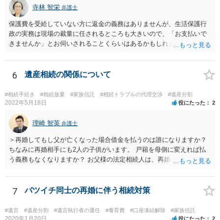
寺林 智栄
弁護士
保護費を受給していない方に返金の義務はありませんが、生活保護行
政の実務は現場の裁量に任されるところも大きいので、「お支払いで
きませんか」とお伺いされることくらいはあるかもしれません。 通報
するかどうかは、あなたとお父さんの妹さんとの関係などを総合的に
考えてご判断いただくのが良いと思います。
6
遺産相続の関係について
#相続手続き
#相続放棄
#家族信託
#相続トラブルの代理交渉
#遺産分割
2022年5月18日
役にたった
2
理崎 智英
弁護士
＞再婚してもし父が亡くなった場合借金を払うのは誰になりますか？
ちなみに再婚相手にも2人の子供がいます。 戸籍を母側に変えれば払
う義務もなくなりますか？ お父様の法定相続人は、再婚相手とご相談
者様なので、お父様の借金はご相談者様も相続することになります。
戸籍がどこにあるのかは関係ありません。 ただし、お父様が亡くなっ
たことを知ってから３か月以内に家庭裁判所にて「相続放棄」の手続
7
バツイチ同士の再婚に伴う相続対策
をすれば、ご相談者様はお父様の借金は相続しません。
#遺言
#遺産分割
#遺言執行者の選任
#養育費
#口座凍結解除
#家族信託
2020年1月20日
役にたった
2