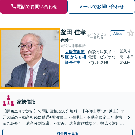
電話でお問い合わせ
メールでお問い合わせ
釜田 佳孝
大阪府
インタビュ
ーを見る
弁護士
大和法律事務所
営業時
大阪市浪速
面談方法(対面・
区
からも相
電話・ビデオな
間：本日
談受付中
ど)は応相談
定休日
家族信託
【関西エリア対応】＼🆓初回相談30分無料／【弁護士歴40年以上】地
元大阪の不動産相続に精通◉司法書士・税理士・不動産鑑定士と連携
＆ご紹介可！遺産分割協議、不動産、遺言書作成など、幅広く対応し
ます。お気軽にご相談ください
料金表を見る