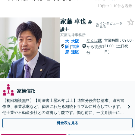
10件中 1-10件を表示
家藤 卓也
弁
インタビューを
見る
護士
家藤法律事務所
なんば駅
営業時間：09:00~
大
大阪
21:00（土日祝
阪
市浪
から徒歩1
|
府
速区
日）
分
家族信託
【初回相談無料】【司法書士歴20年以上】遺留分侵害額請求、遺言書
作成、事業承継など、多岐にわたる相続トラブルに対応しています。
他士業や不動産会社との連携も可能です。悩む前に、一度弁護士にご
相談ください。【電話相談可】【夜間・休日対応】
料金表を見る