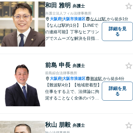
和田 雅明
連絡ください！
弁護士
弁護士法人フィル法律事務所
大阪府
大阪市浪速区
なんば駅
から徒歩1分
|
【なんば駅約1分】【LINEで
詳細を見
の連絡可能】丁寧なヒアリン
る
グでスムーズな解決を目指し
ます！依頼者さまに寄り添い
親身に対応。豊富な解決実績
とノウハウに自信あり。交通
前島 申長
事故の被害に遭われた場合／
弁護士
借金でお困りの方／相続トラ
前島綜合法律事務所
ブルなどご相談ください【休
大阪府
大阪市浪速区
難波駅
から徒歩4分
|
日相談可】
【難波駅4分】【地域密着型】
詳細を見
仕事をする上で、法律論に拘
る
泥することなく全体のバラン
ス論やどのような解決が依頼
者にとってベストかを常に考
えるように心がけています。
秋山 朋毅
クライアントの話を丁寧に聞
弁護士
き、意思疎通を測った上で最
秋山法律事務所