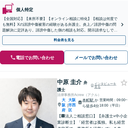
個人特定
【全国対応】【来所不要】【オンライン相談に特化】【相談は何度で
も無料】Xの誹謗中傷被害の経験がある弁護士。炎上／誹謗中傷の問
題解決に定評あり。誹謗中傷した側の相談も対応。開示請求なしで本
人の特定ができる場合もあり。
料金表を見る
電話でお問い合わせ
メールでお問い合わせ
中原 圭介
弁
インタビューを
見る
護士
法律事務所Acrew（アクル）
大
大阪
本町駅
か
営業時間：09:00~
阪
市西
|
18:00（平日）
ら徒歩4分
府
区
【🏢法人ご相談窓口】【弁護士×中小企
業診断士】「経営者は孤独。私も経営