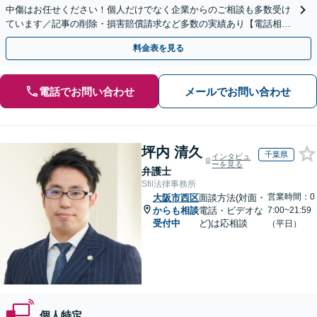
中傷はお任せください！個人だけでなく企業からのご相談も多数受け
ています／記事の削除・損害賠償請求など多数の実績あり【電話相談
可】【初回相談無料】【夜間休日面談可】
料金表を見る
電話でお問い合わせ
メールでお問い合わせ
坪内 清久
千葉県
インタビュ
ーを見る
弁護士
Sfil法律事務所
営業時間：0
大阪市西区
面談方法(対面・
からも相談
電話・ビデオな
7:00~21:59
受付中
ど)は応相談
（平日）
個人特定