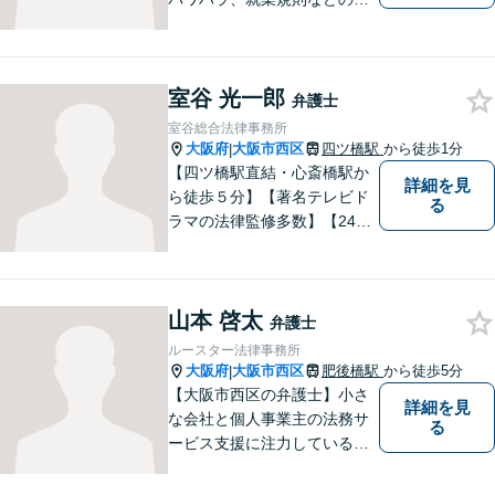
題を企業側の立場で解決しま
す。
室谷 光一郎
弁護士
室谷総合法律事務所
大阪府
大阪市西区
四ツ橋駅
から徒歩1分
|
【四ツ橋駅直結・心斎橋駅か
詳細を見
ら徒歩５分】【著名テレビド
る
ラマの法律監修多数】【24時
間メール問い合わせ受付】フ
ットワークの軽さ、スピーデ
ィーな対応、粘り強い対応を
山本 啓太
強く意識しております！
弁護士
ルースター法律事務所
大阪府
大阪市西区
肥後橋駅
から徒歩5分
|
【大阪市西区の弁護士】小さ
詳細を見
な会社と個人事業主の法務サ
る
ービス支援に注力している弁
護士。人生を切り開いていこ
うとしている起業家・経営者