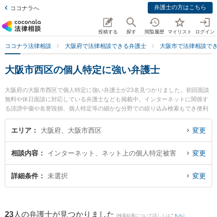
弁護士の方はこちら
ココナラへ
投稿する
探す
閲覧履歴
マイリスト
ログイン
ココナラ法律相談
大阪府で法律相談できる弁護士
大阪市で法律相談で
大阪市西区の個人特定に強い弁護士
大阪府の大阪市西区で個人特定に強い弁護士が23名見つかりました。初回面談
無料や休日面談に対応している弁護士なども掲載中。インターネットに関係す
る誹謗中傷や名誉毀損、個人特定等の細かな分野での絞り込み検索もでき便利
です。特に土佐堀通り法律事務所の有田 和生弁護士や法律事務所Acrew（アク
ル）の中原 圭介弁護士、土佐堀通り法律事務所の常谷 麻子弁護士のプロフィー
エリア
大阪府、大阪市西区
変更
ル情報や弁護士費用、強みなどが注目されています。『大阪市西区で土日や夜
間に発生した個人特定のトラブルを今すぐに弁護士に相談したい』『個人特定
相談内容
インターネット、ネット上の個人特定被害
変更
のトラブル解決の実績豊富な近くの弁護士を検索したい』『初回相談無料で個
人特定を法律相談できる大阪市西区内の弁護士に相談予約したい』などでお困
りの相談者さんにおすすめです。
詳細条件
未選択
変更
23
人の弁護士が見つかりました
(検索結果について詳しくは
こちら
)