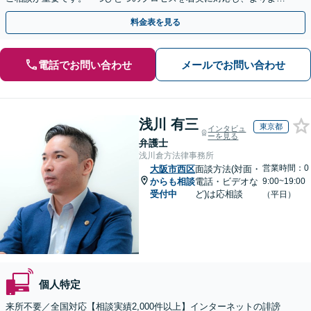
解決に向けて尽力いたします【Web面談OK】
料金表を見る
電話でお問い合わせ
メールでお問い合わせ
浅川 有三
東京都
インタビュ
ーを見る
弁護士
浅川倉方法律事務所
営業時間：0
大阪市西区
面談方法(対面・
からも相談
電話・ビデオな
9:00~19:00
受付中
ど)は応相談
（平日）
個人特定
来所不要／全国対応【相談実績2,000件以上】インターネットの誹謗