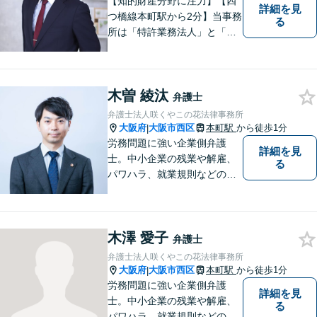
【知的財産分野に注力】【四
詳細を見
つ橋線本町駅から2分】当事務
る
所は「特許業務法人」と「弁
護士法人」により構成され、
知的財産・法務の両者に対応
可能です。お客様との「コミ
木曽 綾汰
ュニケーション」を大切に
弁護士
し、喜んで頂けるサービスを
弁護士法人咲くやこの花法律事務所
提供いたします【法テラス利
大阪府
大阪市西区
本町駅
から徒歩1分
|
用可】
労務問題に強い企業側弁護
詳細を見
士。中小企業の残業や解雇、
る
パワハラ、就業規則などの問
題を企業側の立場で解決しま
す。
木澤 愛子
弁護士
弁護士法人咲くやこの花法律事務所
大阪府
大阪市西区
本町駅
から徒歩1分
|
労務問題に強い企業側弁護
詳細を見
士。中小企業の残業や解雇、
る
パワハラ、就業規則などの問