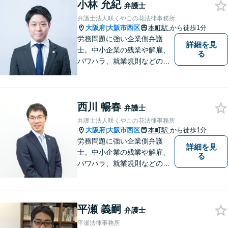
小林 允紀
弁護士
弁護士法人咲くやこの花法律事務所
大阪府
大阪市西区
本町駅
から徒歩1分
|
労務問題に強い企業側弁護
詳細を見
士。中小企業の残業や解雇、
る
パワハラ、就業規則などの問
題を企業側の立場で解決しま
す。
西川 暢春
弁護士
弁護士法人咲くやこの花法律事務所
大阪府
大阪市西区
本町駅
から徒歩1分
|
労務問題に強い企業側弁護
詳細を見
士。中小企業の残業や解雇、
る
パワハラ、就業規則などの問
題を企業側の立場で解決しま
す。
平瀬 義嗣
弁護士
平瀬法律事務所