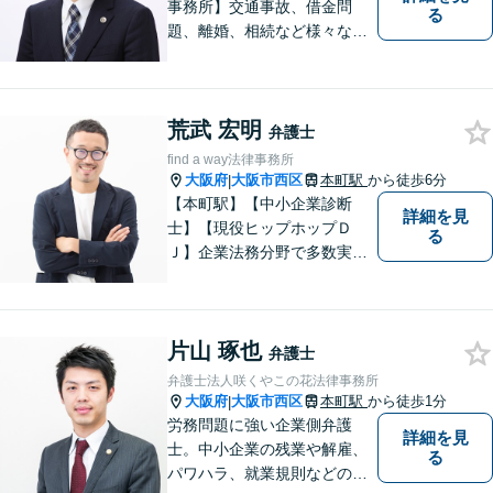
事務所】交通事故、借金問
る
題、離婚、相続など様々な問
題について、「何度でも無
料」の相談を行っています！
まずはお気軽にご相談くださ
荒武 宏明
い！
弁護士
find a way法律事務所
大阪府
大阪市西区
本町駅
から徒歩6分
|
【本町駅】【中小企業診断
詳細を見
士】【現役ヒップホップＤ
る
Ｊ】企業法務分野で多数実績
あり。労働トラブル（企業
側）、飲食業関連法務に特
化。中小企業診断士による経
片山 琢也
営面も考慮した助言 。【Zoo
弁護士
m相談可】
弁護士法人咲くやこの花法律事務所
大阪府
大阪市西区
本町駅
から徒歩1分
|
労務問題に強い企業側弁護
詳細を見
士。中小企業の残業や解雇、
る
パワハラ、就業規則などの問