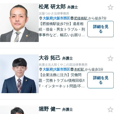
松尾 研太郎
弁護士
太陽つかさ法律事務所
大阪府
大阪市西区
肥後橋駅
から徒歩7分
|
【肥後橋駅徒歩7分】遺産相
詳細を見
続・借金・男女トラブル・刑
る
事事件など、幅広いお困りご
とに対応◎事業会社での勤務
経験あり。依頼者様の立場に
立って、最善の解決へ導きま
大谷 拓己
す。フットワークを活かし、
弁護士
迅速な解決へと尽力いたしま
弁護士法人咲くやこの花法律事務所
す。
大阪府
大阪市西区
本町駅
から徒歩1分
|
【企業法務に注力】労働問
詳細を見
題・労務トラブル/債権回収/I
る
T・インターネット問題/不動
産トラブルなど。相談者さま
の目線に立ち、親切・丁寧で
分かりやすい説明を心がけて
堀野 健一
おります。【地下鉄御堂筋線
弁護士