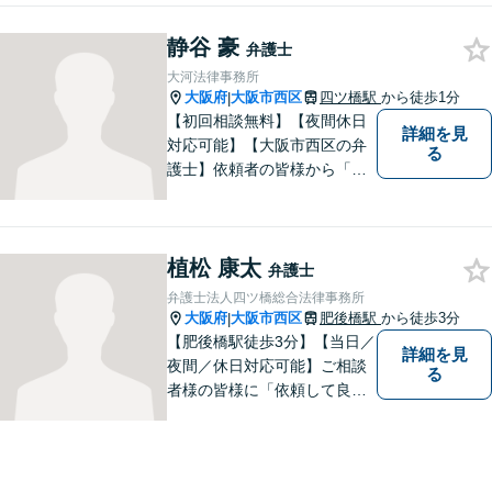
を応援したいとの想いが強く
静谷 豪
なり、 自身の知識・経験をも
弁護士
とに、経営者の皆様のお役に
大河法律事務所
立ちたいと思っています。
大阪府
大阪市西区
四ツ橋駅
から徒歩1分
|
【初回相談無料】【夜間休日
詳細を見
対応可能】【大阪市西区の弁
る
護士】依頼者の皆様から「お
願いしてよかった」の声を頂
戴することを最大の喜びと考
えております。
植松 康太
弁護士
弁護士法人四ツ橋総合法律事務所
大阪府
大阪市西区
肥後橋駅
から徒歩3分
|
【肥後橋駅徒歩3分】【当日／
詳細を見
夜間／休日対応可能】ご相談
る
者様の皆様に「依頼して良か
った」とご満足いただくため
に、粘り強い交渉で有利な解
決を目指します。交通事故／
離婚／相続／不動産関連／企