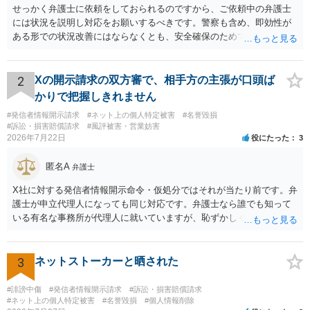
せっかく弁護士に依頼をしておられるのですから、ご依頼中の弁護士
には状況を説明し対応をお願いするべきです。警察も含め、即効性が
ある形での状況改善にはならなくとも、安全確保のためできることは
ある筈です。
2
Xの開示請求の双方審で、相手方の主張が口頭ば
かりで把握しきれません
#発信者情報開示請求
#ネット上の個人特定被害
#名誉毀損
#訴訟・損害賠償請求
#風評被害・営業妨害
2026年7月22日
役にたった
3
匿名A
弁護士
X社に対する発信者情報開示命令・仮処分ではそれが当たり前です。弁
護士が申立代理人になっても同じ対応です。弁護士なら誰でも知って
いる有名な事務所が代理人に就いていますが、恥ずかしくないのだろ
うかと思います。
3
ネットストーカーと晒された
#誹謗中傷
#発信者情報開示請求
#訴訟・損害賠償請求
#ネット上の個人特定被害
#名誉毀損
#個人情報削除