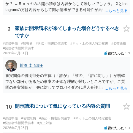
か？ →５ｃｈの方の開示請求は内容からして難しいでしょう。 XとIns
tagramの方は内容からして開示請求ができる可能性が高いでしょう。
ただ、アカウントが削除されていると開示請求は失敗する可能性が高
いでしょう。７月中にアカウントが削除されている場合、今から進め
ても失敗する可能性が高いように思われます。 相手を特定できた場
9
家族に開示請求が来てしまった場合どうするべき
合、相手に全ての弁護士費用を負担させることは可能でしょうか？ →
ですか
訴訟外の交渉で相手方が認めれば負担させることができるでしょう。
#誹謗中傷
#加害者
#訴訟・損害賠償請求
#ネット上の個人特定被害
#名誉毀損
訴訟で判決となった場合は、実際の弁護士費用が認められる場合と認
#発信者情報開示請求
められない場合があり何ともいえないところでしょう。
2026年7月31日
役にたった
1
川添 圭
弁護士
事実関係の説明部分の主体（「誰が」「誰の」「誰に対し」）が明確
でない部分があるため事案の正確な理解が難しいところですが、ご質
問の事実関係が、夫に対してプロバイダの代理人弁護士から発信者情
報開示請求の意見照会が届いたということであれば、いずれは発信者
情報として夫の氏名と住所が開示され、開示請求者（の代理人弁護
士）が、夫に対して内容証明郵便を送ったり訴訟の提起がなされたり
10
開示請求について気になっている内容の質問
する可能性があるように思われます。この場合は、開示請求者（とあ
る女性？）の代理人弁護士へ、実は投稿者があなたであるという内容
#誹謗中傷
#名誉毀損
#訴訟・損害賠償請求
#ネット上の個人特定被害
とともに、あなたから連絡することもあり得ます。 夫がクレーム電話
#発信者情報開示請求
#炎上対策
2026年7月25日
役にたった
1
を入れた「相手方の法律事務所」というのがプロバイダの代理人の事