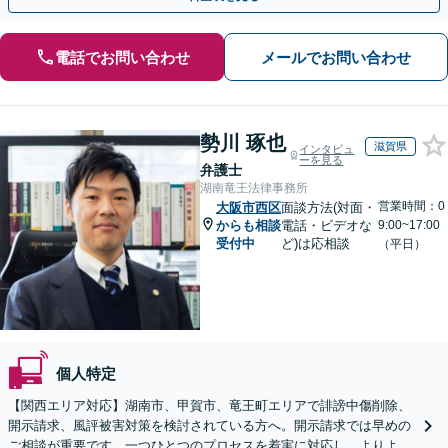
電話でお問い合わせ
メールでお問い合わせ
勢川 琢也
滋賀県
インタビュ
ーを見る
弁護士
湖南竜王法律事務所
営業時間：0
大阪市西区
面談方法(対面・
からも相談
電話・ビデオな
9:00~17:00
受付中
ど)は応相談
（平日）
個人特定
【関西エリア対応】湖南市、甲賀市、竜王町エリアで誹謗中傷削除、
開示請求、風評被害対策を検討されている方へ。開示請求では早めの
ご相談が重要です。一つひとつのプロセスを着実に対応し、よりよい