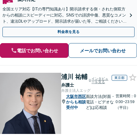
全国エリア対応【ITの専門知識あり】開示請求する側・された側双方
からの相談にスピーディーに対応。SNSでの誹謗中傷、悪質なコメン
ト、違法DLやアップロード、開示請求が届いた等、ご相談ください
【WEB面談OK&解決実績豊富】【千葉中央駅4分】
料金表を見る
電話でお問い合わせ
メールでお問い合わせ
浦川 祐輔
東京都
インタビュ
ーを見る
弁護士
弁護士法人エッグ
営業時間：0
大阪市西区
面談方法(対面・
からも相談
電話・ビデオな
0:00~23:59
受付中
ど)は応相談
（平日）