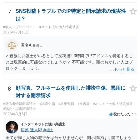
らご相談になることをお勧めいたします。
7
SNS投稿トラブルでのIP特定と開示請求の現実性
は？
#個人・プライベート
#ネット上の個人特定被害
2026年7月11日
匿名A
弁護士
> 親族に弁護士がいるとして投稿後2-3時間でIPアドレスを特定するこ
とは現実的に可能なのでしょうか？ 不可能です。頭のおかしい人はブ
ロックしましょう。
8
顔写真、フルネームを使用した誹謗中傷、悪用に
対する開示請求
#発信者情報開示請求
#誹謗中傷
#名誉毀損
#被害者
#ネット上の個人特定被害
#訴訟・損害賠償請求
2026年8月5日
役にたった
1
インターネットに強い弁護士
稲葉 進太郎
弁護士
全てが同じ人物の犯行かは分かりませんが、開示請求は可能でしょう