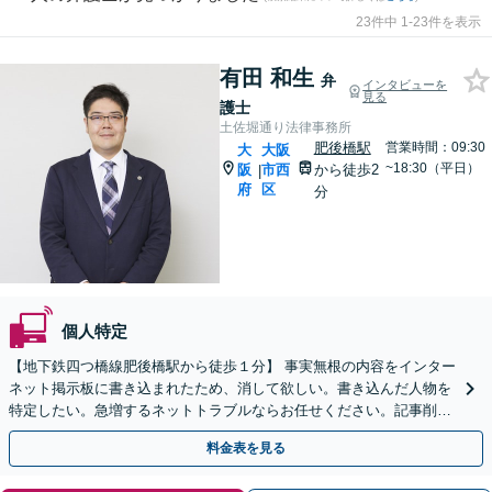
23件中 1-23件を表示
有田 和生
弁
インタビューを
見る
護士
土佐堀通り法律事務所
肥後橋駅
営業時間：09:30
大
大阪
~18:30（平日）
阪
市西
から徒歩2
|
府
区
分
個人特定
【地下鉄四つ橋線肥後橋駅から徒歩１分】 事実無根の内容をインター
ネット掲示板に書き込まれたため、消して欲しい。書き込んだ人物を
特定したい。急増するネットトラブルならお任せください。記事削除
なら最短で数時間で解決も【メール／ビデオ相談可】
料金表を見る