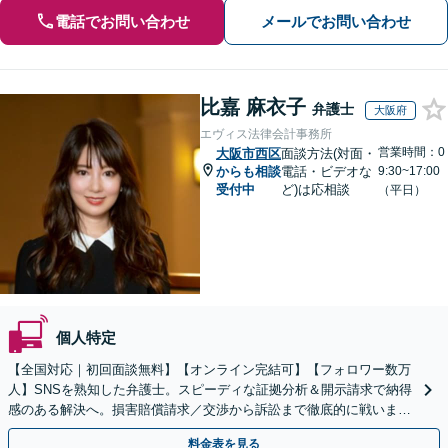
電話でお問い合わせ
メールでお問い合わせ
比嘉 麻衣子
弁護士
大阪府
エヴィス法律会計事務所
営業時間：0
大阪市西区
面談方法(対面・
からも相談
電話・ビデオな
9:30~17:00
受付中
ど)は応相談
（平日）
個人特定
【全国対応｜初回面談無料】【オンライン完結可】【フォロワー数万
人】SNSを熟知した弁護士。スピーディな証拠分析＆開示請求で納得
感のある解決へ。損害賠償請求／交渉から訴訟まで徹底的に戦いま
す。意見照会書が届いた方もご相談ください【休日対応】
料金表を見る