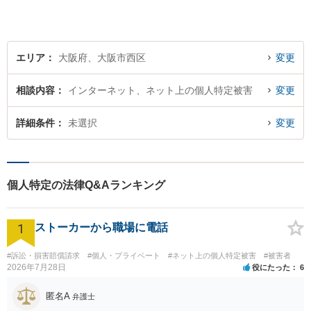
業法務など、幅広く対応。ご
相談者様とともに問題を解決
していきます。
エリア
大阪府、大阪市西区
変更
相談内容
インターネット、ネット上の個人特定被害
変更
詳細条件
未選択
変更
個人特定の法律Q&Aランキング
1
ストーカーから職場に電話
#訴訟・損害賠償請求
#個人・プライベート
#ネット上の個人特定被害
#被害者
2026年7月28日
役にたった
6
匿名A
弁護士