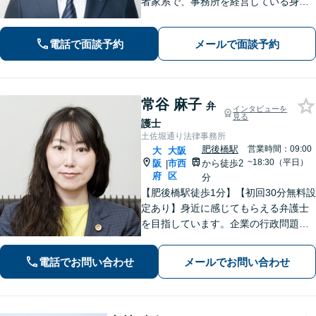
者家系で、事務所を経営している身な
ので、お気持ちはわかります」【本町
駅徒歩4分】中小企業・個人事業主様の
電話で面談予約
メールで面談予約
「法務と経営」を両面支援！完全個室
で安心対応。【初回法律相談30分無
料】
常谷 麻子
弁
インタビューを
見る
護士
土佐堀通り法律事務所
肥後橋駅
営業時間：09:00
大
大阪
~18:30（平日）
阪
市西
から徒歩2
|
府
区
分
【肥後橋駅徒歩1分】【初回30分無料設
定あり】身近に感じてもらえる弁護士
を目指しています。企業の行政問題／
離婚／相続／債権回収など、幅広い法
律問題に対応可能【夜間／休日応相
電話でお問い合わせ
メールでお問い合わせ
談】専門家の知識と経験で皆様の力に
なります。気軽にご相談ください。