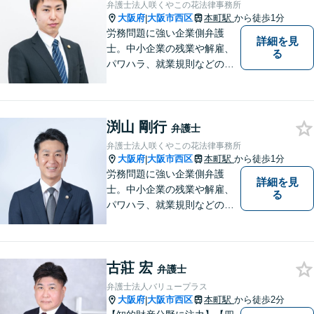
「本町駅」22番出口1分】
弁護士法人咲くやこの花法律事務所
【近隣駐車場多数】
大阪府
大阪市西区
本町駅
から徒歩1分
|
労務問題に強い企業側弁護
詳細を見
士。中小企業の残業や解雇、
る
パワハラ、就業規則などの問
題を企業側の立場で解決しま
す。
渕山 剛行
弁護士
弁護士法人咲くやこの花法律事務所
大阪府
大阪市西区
本町駅
から徒歩1分
|
労務問題に強い企業側弁護
詳細を見
士。中小企業の残業や解雇、
る
パワハラ、就業規則などの問
題を企業側の立場で解決しま
す。
古莊 宏
弁護士
弁護士法人バリュープラス
大阪府
大阪市西区
本町駅
から徒歩2分
|