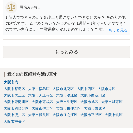
務所であるのか、それとも開示請求者の代理人の事務所なのかが不明
匿名A
ですが、もし前者であれば、書類の再送要請にはあまり意味はなく、
弁護士
一方、後者であるなら、夫を被告として提訴に至る可能性も考える必
1.個人でできるのか？弁護士を通さないとできないのか？ その人の能
要が出てきます。 あなたと夫との夫婦関係の状況（別居中なのか、夫
力次第です。 2.どのくらいかかるのか？ 1週間～1年ぐらいとでてきた
婦関係は良好なのか、あなたが夫へ嘘をついたのか等）がよくわから
のですが内容によって難易度が変わるのでしょうか？ 数か月の印象が
ないところがあり、実際にどのような対応がベターなのかを正確に検
ありますね。むしろ急いで処理する類のものかとは思います。 3.誹謗
討するためには、公開の相談ではなく、詳しい事実関係を整理した上
中傷していないアカウントを開示請求してしまった場合はどうなるの
で弁護士へ直接相談するべきでしょう。
か？ 開示が通らないことはありうるでしょう。
もっとみる
近くの市区町村を選び直す
大阪市内
大阪市都島区
大阪市福島区
大阪市此花区
大阪市西区
大阪市港区
大阪市大正区
大阪市天王寺区
大阪市浪速区
大阪市西淀川区
大阪市東淀川区
大阪市東成区
大阪市生野区
大阪市旭区
大阪市城東区
大阪市阿倍野区
大阪市住吉区
大阪市東住吉区
大阪市西成区
大阪市淀川区
大阪市鶴見区
大阪市住之江区
大阪市平野区
大阪市北区
大阪市中央区