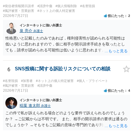
#発信者情報開示請求
#誹謗中傷
#個人情報削除
#名誉毀損
#風評被害・営業妨害
#ネット上の個人特定被害
2026年7月27日
役にたった
2
インターネットに強い弁護士
泉 亮介
弁護士
性格悪いと記載したのみであれば，権利侵害性が認められる可能性は
低いように思われますので，仮に相手が開示請求手続きを取ったとし
ても，請求が認められる可能性は低いように思われます。
6
SNS投稿に関する訴訟リスクについての相談
#名誉毀損
#加害者
#ネット上の個人特定被害
#個人・プライベート
#風評被害・営業妨害
#誹謗中傷
2026年7月17日
役にたった
4
インターネットに強い弁護士
稲葉 進太郎
弁護士
この件で私が訴えられる場合どのような要件で訴えられるのでしょう
か？ →ご記載からは不明です。 また、相手の開示請求の要求は通るの
でしょうか？ →そもそもご記載の意味が専門的であり判然としないも
のと存じます。直接弁護士に、そのゲームの内容をご説明になりなが