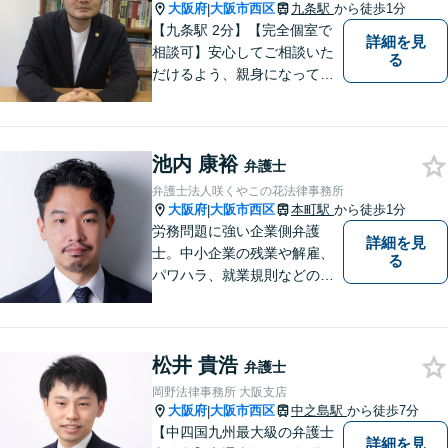
大阪府
大阪市西区
九条駅
から徒歩1分
|
【九条駅 2分】【完全個室で
詳細を見
相談可】安心してご相談いた
る
だけるよう、親身になってお
話を伺うこと、専門的な事で
もわかりやすい言葉でご説明
することを心がけています。
池内 康裕
法律問題は時間の経過ととも
弁護士
に事態が悪化することが多い
弁護士法人咲くやこの花法律事務所
です。 お気軽にご相談くださ
大阪府
大阪市西区
本町駅
から徒歩1分
|
い。
労務問題に強い企業側弁護
詳細を見
士。中小企業の残業や解雇、
る
パワハラ、就業規則などの問
題を企業側の立場で解決しま
す。
松井 貴浩
弁護士
岡野法律事務所 大阪支店
大阪府
大阪市西区
中之島駅
から徒歩7分
|
【中四国九州最大級の弁護士
詳細を見