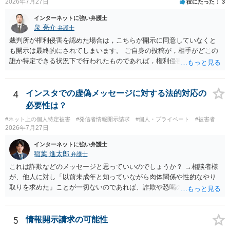
2026年7月27日
役にたった
3
インターネットに強い弁護士
泉 亮介
弁護士
裁判所が権利侵害を認めた場合は，こちらが開示に同意していなくと
も開示は最終的にされてしまいます。 ご自身の投稿が，相手がどこの
誰か特定できる状況下で行われたものであれば，権利侵害性が認めら
れる可能性はあるかと思われます。 もっとも，相手方の晒し行為につ
いても，アカウントを特定したうえで，ネットストーカーとして晒し
たのであれば，かかる行為に権利侵害性が認められる可能性はあるで
4
インスタでの虚偽メッセージに対する法的対応の
しょう。
必要性は？
#ネット上の個人特定被害
#発信者情報開示請求
#個人・プライベート
#被害者
2026年7月27日
インターネットに強い弁護士
稲葉 進太郎
弁護士
これは詐欺などのメッセージと思っていいのでしょうか？ →相談者様
が、他人に対し「以前未成年と知っていながら肉体関係や性的なやり
取りを求めた」ことが一切ないのであれば、詐欺や恐喝の可能性が高
いでしょう。
5
情報開示請求の可能性