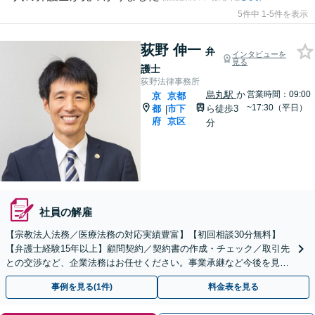
5件中 1-5件を表示
荻野 伸一
弁
インタビューを
見る
護士
荻野法律事務所
烏丸駅
か
営業時間：09:00
京
京都
~17:30（平日）
都
市下
ら徒歩3
|
府
京区
分
社員の解雇
【宗教法人法務／医療法務の対応実績豊富】【初回相談30分無料】
【弁護士経験15年以上】顧問契約／契約書の作成・チェック／取引先
との交渉など、企業法務はお任せください。事業承継など今後を見据
えたご相談も承ります【烏丸駅3分】【Web面談可】
事例を見る(1件)
料金表を見る