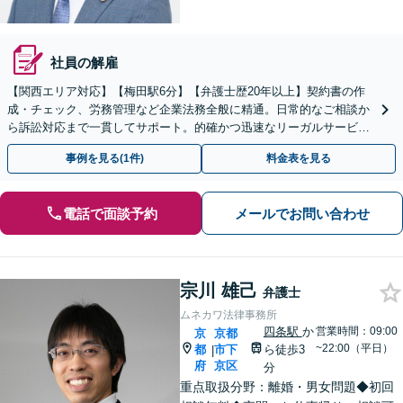
社員の解雇
【関西エリア対応】【梅田駅6分】【弁護士歴20年以上】契約書の作
成・チェック、労務管理など企業法務全般に精通。日常的なご相談か
ら訴訟対応まで一貫してサポート。的確かつ迅速なリーガルサービス
を提供します。【初回相談可能】【WEB面談可能】
事例を見る(1件)
料金表を見る
電話で面談予約
メールでお問い合わせ
宗川 雄己
弁護士
ムネカワ法律事務所
四条駅
か
営業時間：09:00
京
京都
~22:00（平日）
都
市下
ら徒歩3
|
府
京区
分
重点取扱分野：離婚・男女問題◆初回