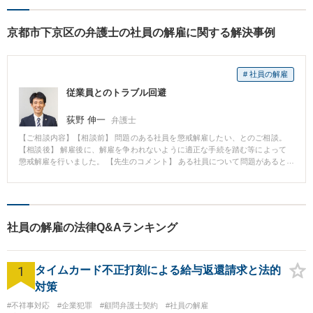
出すことを心がけています。
京都市下京区の弁護士の社員の解雇に関する解決事例
# 社員の解雇
従業員とのトラブル回避
荻野 伸一
弁護士
【ご相談内容】【相談前】 問題のある社員を懲戒解雇したい、とのご相談。
【相談後】 解雇後に、解雇を争われないように適正な手続を踏む等によって
懲戒解雇を行いました。 【先生のコメント】 ある社員について問題があると
いうことだけで即座に解雇ができるわけではありません。後々、解雇を争わ
れないようにするために、解雇事由の確認、適正な手続を踏む等する必要が
あります。この事案でも解雇事由の証拠の確保・適正な手続を履践し、解雇
を行いました。
社員の解雇の法律Q&Aランキング
1
タイムカード不正打刻による給与返還請求と法的
対策
#不祥事対応
#企業犯罪
#顧問弁護士契約
#社員の解雇