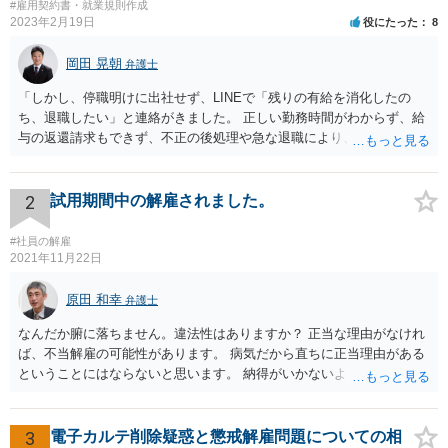
#雇用契約書・就業規則作成
2023年2月19日
役にたった
8
岡田 晃朝
弁護士
「しかし、停職明けに出社せず、LINEで「残りの有給を消化したの
ち、退職したい」と連絡がきました。 正しい勤務時間がわからず、給
与の返還請求もできず、不正の後処理や急な退職により、社や他のス
タッフに多大な迷惑をかけ、その上、有給まで使われるというような
状況です。」 大変悪質ですね。打刻場所のデータと、これまでのタイ
ムカードの虚偽を確認し、突き付けて責任を問題にすることになるで
2
試用期間中の解雇されました。
しょう。 詐欺もありうるでしょうね。 「正しい時間がわからないとい
うタイムカード不正打刻による返還請求はどのようにおこなえばよい
#社員の解雇
でしょうか？」 想定できる虚偽を前提に、相手と協議して詰めればよ
2021年11月22日
いかと思います。 確実な記録があれば、それによるのがよいですが、
すべては不可能でしょうので。 相手の言動には早急には返事をせずに
原田 和幸
弁護士
弁護士と相談しながら、対応策を検討する方がよいでしょう。 また、
なんだか腑に落ちません。違法性はありますか？ 正当な理由がなけれ
返還が難しい場合、損害賠償を請求する事はできますでしょうか？ 法
ば、不当解雇の可能性があります。 病気だから直ちに正当理由がある
的には可能ですが、立証の問題があります。 協議でも問題にできそう
ということにはならないと思います。 納得がいかないようであれば、
ですが、調停なども検討できるでしょう。 また、返還請求も損害賠償
お近くの弁護士に相談されて、しかるべき請求をされてもよいと思い
請求もせず、「詐欺」として、警察に被害届を出す事は可能でしょう
ます。
か？ 内容的には検討できますが、立証は、民事よりさらにワンランク
3
電子カルテ削除疑惑と懲戒解雇問題についての相
上がります。 警察に相談されてもよい事案だとは思います。