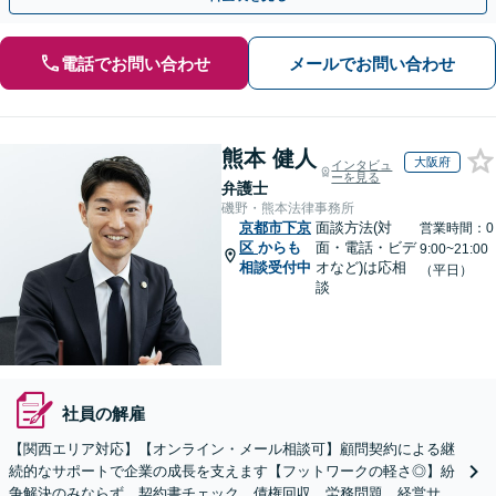
電話でお問い合わせ
メールでお問い合わせ
熊本 健人
大阪府
インタビュ
ーを見る
弁護士
磯野・熊本法律事務所
京都市下京
面談方法(対
営業時間：0
区
からも
面・電話・ビデ
9:00~21:00
相談受付中
オなど)は応相
（平日）
談
社員の解雇
【関西エリア対応】【オンライン・メール相談可】顧問契約による継
続的なサポートで企業の成長を支えます【フットワークの軽さ◎】紛
争解決のみならず、契約書チェック、債権回収、労務問題、経営サポ