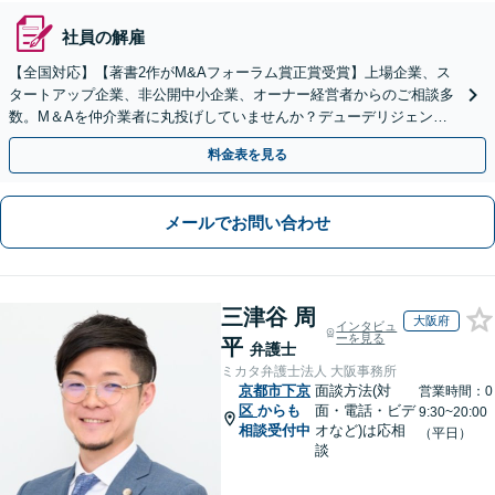
社員の解雇
【全国対応】【著書2作がM&Aフォーラム賞正賞受賞】上場企業、ス
タートアップ企業、非公開中小企業、オーナー経営者からのご相談多
数。M＆Aを仲介業者に丸投げしていませんか？デューデリジェンス
や契約書作成・交渉はお任せください【初回無料】
料金表を見る
メールでお問い合わせ
三津谷 周
大阪府
インタビュ
ーを見る
平
弁護士
ミカタ弁護士法人 大阪事務所
京都市下京
面談方法(対
営業時間：0
区
からも
面・電話・ビデ
9:30~20:00
相談受付中
オなど)は応相
（平日）
談