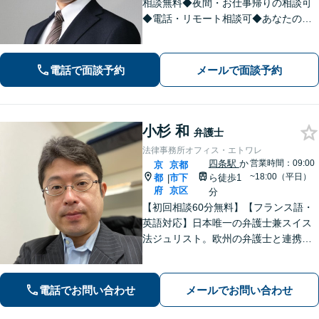
相談無料◆夜間・お仕事帰りの相談可
◆電話・リモート相談可◆あなたの話
を聞かせてください。時間をかけてじ
っくり伺います。ささいな疑問も分か
りやすく丁寧にご説明します。充実し
電話で面談予約
メールで面談予約
た人生を送るために、納得した解決策
を。
小杉 和
弁護士
法律事務所オフィス・エトワレ
四条駅
か
営業時間：09:00
京
京都
~18:00（平日）
都
市下
ら徒歩1
|
府
京区
分
【初回相談60分無料】【フランス語・
英語対応】日本唯一の弁護士兼スイス
法ジュリスト。欧州の弁護士と連携し
クロスボーダーで支援。最後まで粘り
強く寄り添います！在欧州資産の引き
上げ／英仏日契約法務／ハーグ条約案
電話でお問い合わせ
メールでお問い合わせ
件などお任せ【WEB対応｜休日・夜間
相談可】