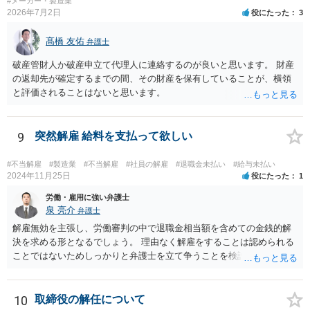
#メーカー・製造業
2026年7月2日
役にたった
3
髙橋 友佑
弁護士
破産管財人か破産申立て代理人に連絡するのが良いと思います。 財産
の返却先が確定するまでの間、その財産を保有していることが、横領
と評価されることはないと思います。
9
突然解雇 給料を支払って欲しい
#不当解雇
#製造業
#不当解雇
#社員の解雇
#退職金未払い
#給与未払い
2024年11月25日
役にたった
1
労働・雇用に強い弁護士
泉 亮介
弁護士
解雇無効を主張し、労働審判の中で退職金相当額を含めての金銭的解
決を求める形となるでしょう。 理由なく解雇をすることは認められる
ことではないためしっかりと弁護士を立て争うことを検討されて良い
かと思われます。
10
取締役の解任について