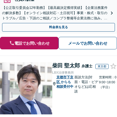
【公正取引委員会12年勤務】【最高裁決定獲得実績】【企業法務案件
の解決多数】【オンライン相談対応・土日祝可】事業・株式・取引の
トラブル／広告・下請のご相談／コンプラ整備等企業法務に強み。株
式の相続／誹謗中傷対策／不動産問題まで幅広く対応！
料金表を見る
電話でお問い合わせ
メールでお問い合わせ
柴田 堅太郎
弁護士
東京都
LBX法律事務所
京都市下京
面談方法(対
営業時間：0
区
からも
面・電話・ビデ
9:00~18:00
相談受付中
オなど)は応相
（平日）
談