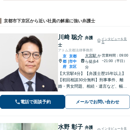
京都市下京区から近い社員の解雇に強い弁護士
川﨑 聡介
弁護
インタビューを見
る
士
アトム京都法律事務所
大宮駅
か
営業時間：09:00
京
京都
~21:00（平日）
都
市中
ら徒歩4
|
府
京区
分
【大宮駅4分】【弁護士歴15年以上】
【初回相談30分無料】刑事事件、離
婚・男女問題、相続・遺言など、幅広
く対応しています。現在の置かれてい
る状況やご希望を丁寧にヒアリング
電話で面談予約
メールでお問い合わせ
し、依頼者さまにとって最善の答えを
見つけます。ぜひご相談ください。
水野 彰子
弁護
インタビューを見