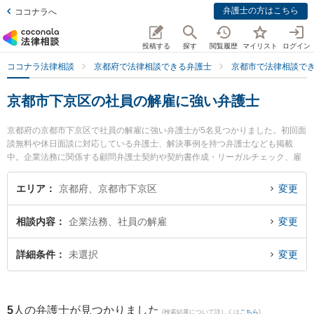
弁護士の方はこちら
ココナラへ
投稿する
探す
閲覧履歴
マイリスト
ログイン
ココナラ法律相談
京都府で法律相談できる弁護士
京都市で法律相談で
京都市下京区の社員の解雇に強い弁護士
京都府の京都市下京区で社員の解雇に強い弁護士が5名見つかりました。初回面
談無料や休日面談に対応している弁護士、解決事例を持つ弁護士なども掲載
中。企業法務に関係する顧問弁護士契約や契約書作成・リーガルチェック、雇
用契約書・就業規則作成等の細かな分野での絞り込み検索もでき便利です。特
に荻野法律事務所の荻野 伸一弁護士や嶋田隼也法律事務所の嶋田 隼也弁護士、
エリア
京都府、京都市下京区
変更
ムネカワ法律事務所の宗川 雄己弁護士のプロフィール情報や弁護士費用、強み
などが注目されています。『京都市下京区で土日や夜間に発生した社員の解雇
相談内容
企業法務、社員の解雇
変更
のトラブルを今すぐに弁護士に相談したい』『社員の解雇のトラブル解決の実
績豊富な近くの弁護士を検索したい』『初回相談無料で社員の解雇を法律相談
できる京都市下京区内の弁護士に相談予約したい』などでお困りの相談者さん
詳細条件
未選択
変更
におすすめです。
5
人の弁護士が見つかりました
(検索結果について詳しくは
こちら
)