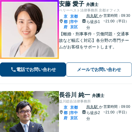
安藤 愛子
弁護士
ベリーベスト法律事務所 京都オフィス
烏丸駅
か
営業時間：09:30
京
京都
~21:00（平日）
都
市中
ら徒歩1
|
府
京区
分
【離婚・刑事事件・労働問題・交通事
故など幅広く対応】各分野の専門チー
ムがお客様をサポートします。
電話でお問い合わせ
メールでお問い合わせ
長谷川 純一
弁護士
益川総合法律事務所
烏丸駅
か
営業時間：09:00
京
京都
~21:00（平日）
都
市中
ら徒歩2
|
府
京区
分