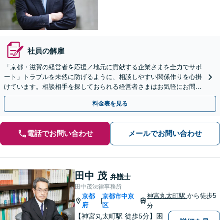
社員の解雇
「京都・滋賀の経営者を応援／地元に貢献する企業さまを全力でサポ
ート」トラブルを未然に防げるように、相談しやすい関係作りを心掛
けています。相談相手を探しておられる経営者さまはお気軽にお問合
せください【休日・夜間相談あり】
料金表を見る
電話でお問い合わせ
メールでお問い合わせ
田中 茂
弁護士
田中茂法律事務所
神宮丸太町駅
から徒歩5
京都
京都市中京
|
府
区
分
【神宮丸太町駅 徒歩5分】困