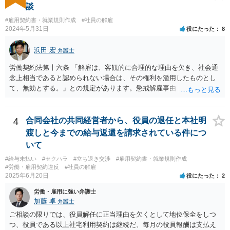
談
#雇用契約書・就業規則作成
#社員の解雇
2024年5月31日
役にたった
8
浜田 宏
弁護士
労働契約法第十六条 「解雇は、客観的に合理的な理由を欠き、社会通
念上相当であると認められない場合は、その権利を濫用したものとし
て、無効とする。」との規定があります。懲戒解雇事由（通常就業規
則に規定）に該当する行為が認められるかは、記載されている事情だ
けでは判断できませんが、解雇無効を争う余地はあるように思いま
す。 使用者の態度から見て交渉での解決は難しく、労働審判や訴訟
4
合同会社の共同経営者から、役員の退任と本社明
手続で争う必要があると思います。 なるべく早く、弁護士にご相談
渡しと今までの給与返還を請求されている件につ
されることをおすすめします。
いて
#給与未払い
#セクハラ
#立ち退き交渉
#雇用契約書・就業規則作成
#労働・雇用契約違反
#社員の解雇
2025年6月20日
役にたった
2
労働・雇用に強い弁護士
加藤 卓
弁護士
ご相談の限りでは、役員解任に正当理由を欠くとして地位保全をしつ
つ、役員である以上社宅利用契約は継続だ、毎月の役員報酬は支払え