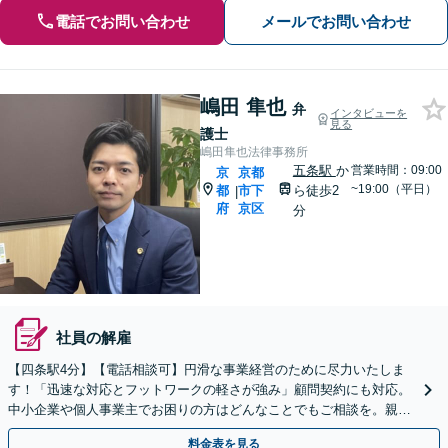
電話でお問い合わせ
メールでお問い合わせ
嶋田 隼也
弁
インタビューを
見る
護士
嶋田隼也法律事務所
五条駅
か
営業時間：09:00
京
京都
~19:00（平日）
都
市下
ら徒歩2
|
府
京区
分
社員の解雇
【四条駅4分】【電話相談可】円滑な事業経営のために尽力いたしま
す！「迅速な対応とフットワークの軽さが強み」顧問契約にも対応。
中小企業や個人事業主でお困りの方はどんなことでもご相談を。親身
に対応いたします【初回相談無料】【夜間・休日面談】
料金表を見る