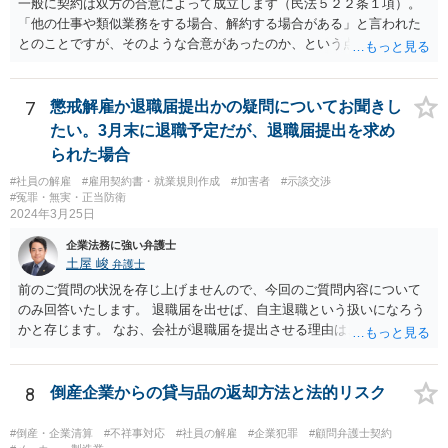
一般に契約は双方の合意によって成立します（民法５２２条１項）。
「他の仕事や類似業務をする場合、解約する場合がある」と言われた
とのことですが、そのような合意があったのか、という点を最初に確
認することになります。相談者の質問からは、そのような合意はなか
ったのではないでしょうか。 また、フリーランスの方との取引で、
「紙の書面で契約締結を行っているのは全体の4割弱にとどまってい
7
懲戒解雇か退職届提出かの疑問についてお聞きし
る」との報告もあります（「フリーランス白書２０２０」）。「トラ
たい。3月末に退職予定だが、退職届提出を求め
ブルが発生している取引の45.5%が口頭による契約締結であり、口約
られた場合
束の横行がトラブルを生じやすくしている」とも。（同） 詳しくお話
#社員の解雇
#雇用契約書・就業規則作成
#加害者
#示談交渉
を伺う必要がありますが、”言われた”ということで、もしかしたら書面
#冤罪・無実・正当防衛
で契約を締結していないのかもしれません。契約書がないためにトラ
2024年3月25日
ブルが生じることは上記のとおり珍しくありません。 もし契約書がな
いようでしたら、ご自身の権利を守り義務の範囲を明確にするため、
企業法務に強い弁護士
契約書を作成することをお勧めします。 契約書の支援について、弁護
土屋 峻
弁護士
士にご相談されるのもお勧めです。
前のご質問の状況を存じ上げませんので、今回のご質問内容について
のみ回答いたします。 退職届を出せば、自主退職という扱いになろう
かと存じます。 なお、会社が退職届を提出させる理由は、後日解雇無
効を主張された場合に備えて、退職届を提出させて「解雇」ではなか
ったと体裁を整えるためであることが多いです。 ただ、実際に懲戒解
雇事由が認められそうなのであれば、穏便な形である自主退職をした
8
倒産企業からの貸与品の返却方法と法的リスク
方がよい場合もありますので、事案によることになります。
#倒産・企業清算
#不祥事対応
#社員の解雇
#企業犯罪
#顧問弁護士契約