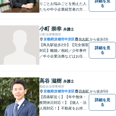
詳細を見
りごとお悩みごとを抱えた人
る
たちや中小企業経営者の方々
に寄り添い、迅速、的確、丁
寧をモットーとして全力でそ
の解決にあたります。どんな
小町 崇幸
弁護士
に困難でも、常に明るく、前
小町法律事務所
向きな気持ちをもって、ご依
京都府
京都市中京区
烏丸駅
から徒歩2分
|
頼者様とともにより良い解決
【鳥丸駅徒歩2分】【完全個室
詳細を見
を目指します。
対応】離婚／相続／少年事件
る
／中小企業法務などはお任せ
ください。相談者様の状況を
的確に把握し、個々に寄り添
った対応をいたします。まず
はお気軽にご相談ください！
高谷 滋樹
弁護士
【近隣駐車場あり】
都総合法律事務所
京都府
京都市中京区
四条駅
から徒歩5分
|
【四条駅近く】【年中無休・
詳細を見
夜間休日対応！】【個人・法
る
人両対応！】不動産をお持ち
の方も、宅建資格者の弊所に