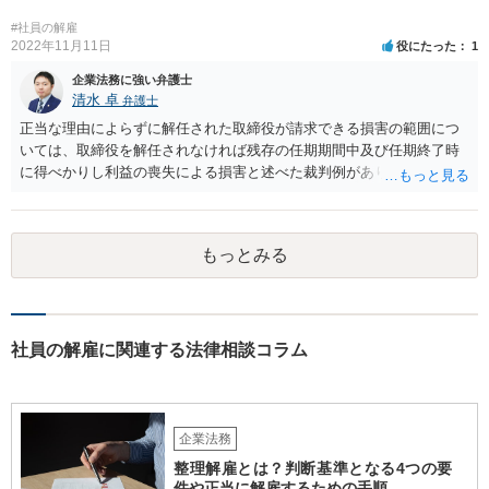
#社員の解雇
2022年11月11日
役にたった
1
企業法務に強い弁護士
清水 卓
弁護士
正当な理由によらずに解任された取締役が請求できる損害の範囲につ
いては、取締役を解任されなければ残存の任期期間中及び任期終了時
に得べかりし利益の喪失による損害と述べた裁判例があります。 役員
報酬、役員賞与、退職慰労金等は、この損害に含まれると言われてい
ます。また、手当等異なる名称が使用されていても実質はこれらと同
じような性質の金員と判断されれば、損害に含まれる可能性がありま
もっとみる
す。 慰謝料や弁護士については、これらの損害に含まれないと述べる
裁判例もありますが、含まれるとする見解もあり、争いがあるところ
です（なお、含まれないとしても、民法の不法行為などの別の法律構
成で賠償請求される可能性もあります）。 報酬が無いというのは、会
社として正式な手続きを経て無報酬と取り決めているということでし
社員の解雇に関連する法律相談コラム
ょうか。また、定款や他の規程などに退職慰労金の定めなどがござい
ませんでしょうか。役員の残りの任期はどのくらいの期間でしょう
か。これらも確認しておかれた方がよろしいかと思います。 辞任や任
期満了という他の退任方法であれば、解任のような損害賠償の定めは
企業法務
ないため、これらの代替方法を取ることができないかも検討点です。
整理解雇とは？判断基準となる4つの要
件や正当に解雇するための手順