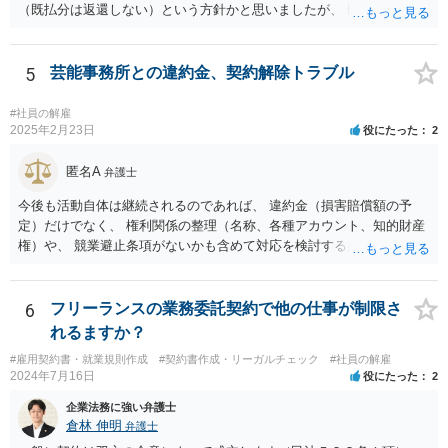
（既払分は返還しない）という方針かと思いましたが、 既に訴訟を提
起されているとのことですので、質問掲示板ではなく、直接弁護士に
連絡を入れて具体的な相談をした方がよいと思いますよ。手元キャッ
シュのあるなしによって保全処分も必要になりそうです。 訴状の内
5
芸能事務所との違約金、契約解除トラブル
容、合同会社の定款とあなたの役員任期、社宅利用契約の内容（社宅
は合同会社所有か？賃貸？、使用料支払はゼロ？それとも一旦報酬と
#社員の解雇
して３０万円支給されてそこから払っている？）くらいがあれば、御
2025年2月23日
役にたった
2
見積してもらえると思います。
匿名A
弁護士
今後も活動自体は継続されるのであれば、 違約金（損害賠償額の予
定）だけでなく、 権利関係の整理（名称、各種アカウント、知的財産
権）や、 競業避止条項がないかも含めて対応を検討する必要がありま
す。 未成年相手であっても、法定代理人（保護者）の同意を得ている
以上、 基本的には損害賠償額の予定は有効です。 相手方に債務の不履
行があるということであれば、 その部分を主張できるかを検討するこ
6
フリーランスの業務委託契約で他の仕事が制限さ
ととなります。
れるますか？
#雇用契約書・就業規則作成
#契約書作成・リーガルチェック
#社員の解雇
2024年7月16日
役にたった
2
企業法務に強い弁護士
倉林 伸明
弁護士