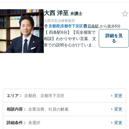
大西 洋至
弁護士
大西洋至法律事務所
京都府
京都市下京区
四条駅
から徒歩6分
|
【 四条駅6分】【完全個室で
詳細を見
相談】わかりやすい言葉、文
る
章での説明を心がけていま
す。相談内容が明確な方はも
ちろんのこと、漠然と不安を
抱えている方も、まずは、お
気軽にご相談下さい。
エリア
京都府、京都市下京区
変更
相談内容
企業法務、社員の解雇
変更
詳細条件
未選択
変更