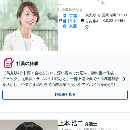
る
士
法律事務所なぎ
烏丸駅
か
営業時間：09:00
京
京都
~18:00（平日）
都
市中
ら徒歩4
|
府
京区
分
社員の解雇
【烏丸駅4分】深く会社を知り、深い視点で対応を。契約書の作成・
チェック、従業員トラブルの対応など、一部上場企業での法務部経験
を活かし、企業さまの視点での解決策の提示やアドバイスを心がけま
す。【初回相談無料】【Web面談OK】
料金表を見る
上本 浩二
弁護士
ベリーベスト法律事務所 京都オフィス