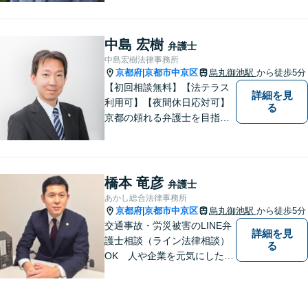
御相談ください！【LINE・Zo
om・オンライン相談に対応】
【24時間予約受付】【出張相
中島 宏樹
弁護士
談可能】【弁護士保険（特
中島宏樹法律事務所
約）全社対応いたします】
京都府
京都市中京区
烏丸御池駅
から徒歩5分
|
【初回相談無料】【法テラス
詳細を見
利用可】【夜間休日応対可】
る
京都の頼れる弁護士を目指し
ています。目線は低く、志は
高くをモットーに豊富な知識
と経験であなたの声を形にし
ます。
橋本 竜彦
弁護士
あかし総合法律事務所
京都府
京都市中京区
烏丸御池駅
から徒歩5分
|
交通事故・労災被害のLINE弁
詳細を見
護士相談（ライン法律相談）
る
OK 人や企業を元気にした
い、そんな思いで弁護士を志
しました。目の前の依頼者に
とって一番妥当な解決策を見