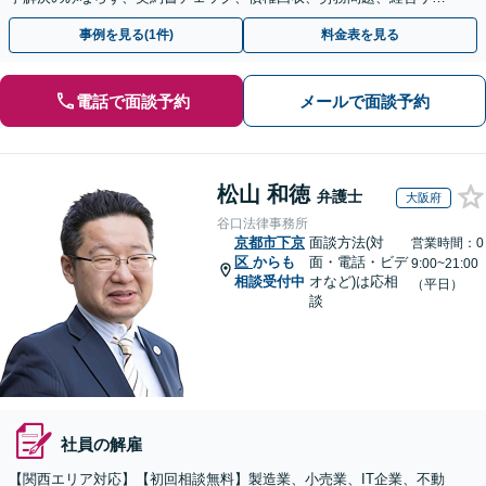
ートを含む予防法務に対応
事例を見る(1件)
料金表を見る
電話で面談予約
メールで面談予約
松山 和徳
弁護士
大阪府
谷口法律事務所
京都市下京
面談方法(対
営業時間：0
区
からも
面・電話・ビデ
9:00~21:00
相談受付中
オなど)は応相
（平日）
談
社員の解雇
【関西エリア対応】【初回相談無料】製造業、小売業、IT企業、不動