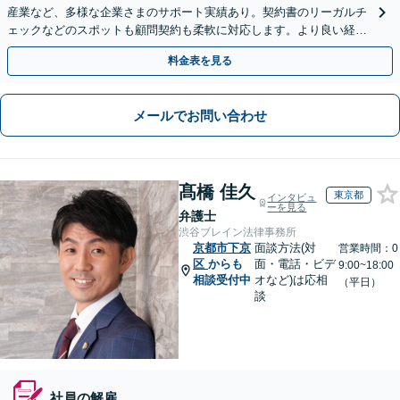
産業など、多様な企業さまのサポート実績あり。契約書のリーガルチ
ェックなどのスポットも顧問契約も柔軟に対応します。より良い経営
判断を・セカンドオピニオンもお気軽に【北新地駅1分】
料金表を見る
メールでお問い合わせ
髙橋 佳久
東京都
インタビュ
ーを見る
弁護士
渋谷ブレイン法律事務所
京都市下京
面談方法(対
営業時間：0
区
からも
面・電話・ビデ
9:00~18:00
相談受付中
オなど)は応相
（平日）
談
社員の解雇