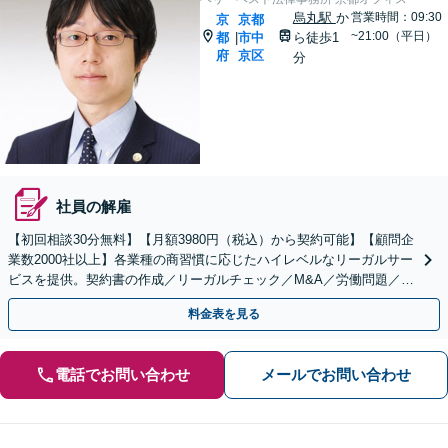
烏丸駅
か
営業時間：09:30
京
京都
~21:00（平日）
都
市中
ら徒歩1
|
府
京区
分
社員の解雇
【初回相談30分無料】【月額3980円（税込）から契約可能】【顧問企
業数2000社以上】各業種の商習慣に応じたハイレベルなリーガルサー
ビスを提供。契約書の作成／リーガルチェック／M&A／労働問題／知
的財産等、お任せください【他士業連携可能】
料金表を見る
電話でお問い合わせ
メールでお問い合わせ