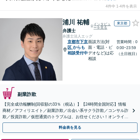
4件中 1-4件を表示
浦川 祐輔
東京都
インタビュ
ーを見る
弁護士
弁護士法人エッグ
京都市下京
面談方法(対
営業時間：0
区
からも
面・電話・ビ
0:00~23:59
相談受付中
デオなど)は応
（土日祝日）
相談
副業詐欺
【完全成功報酬制(回収額の33％（税込）】【24時間全国対応】情報
商材／アフィリエイト／副業詐欺／出会い系サクラ詐欺／コンサル詐
欺／投資詐欺／仮想通貨のトラブルは、お任せください！オンライン
のみで解決も可能！
料金表を見る