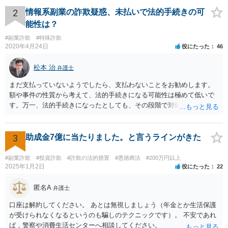
2
情報系副業の詐欺疑惑、未払いで法的手続きの可
能性は？
#副業詐欺
#特殊詐欺
2020年4月24日
役にたった
46
松本 治
弁護士
まだ支払っていないようでしたら、支払わないことをお勧めします。
額や事件の性質から考えて、法的手続きになる可能性は極めて低いで
す。万一、法的手続きになったとしても、その段階で対処すれば間に
合います。ですから、裁判所からの通知だけ注意しておけば大丈夫で
す。万一、裁判所から手紙が届くことがあれば、すぐに弁護士等に相
談して下さい。対処しなければ、それこそ差し押さえにつながりま
3
助成金7億に当たりました。と言うラインがきた
す。お話が事実であれば、対処により相手の請求を退けることができ
ると考えられます。 いずれにしても、心配して待つ必要はないです。
#副業詐欺
#投資詐欺
#詐欺の法的措置
#悪徳商法
#200万円以上
2025年1月2日
役にたった
22
匿名A
弁護士
口座は解約してください。 あとは無視しましょう（年金とか生活保護
が受けられなくなるというのも騙しのテクニックです）。 不安であれ
ば，警察や消費生活センターへ相談してください。