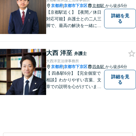
京都駅前弁護士法律事務所
京都府
京都市下京区
京都駅
から徒歩5分
|
【京都駅近く】【夜間／休日
詳細を見
対応可能】弁護士との二人三
る
脚で、最高の解決を一緒に目
指しましょう。刑事事件／交
通事故／離婚問題／借金問題
／相続問題など、幅広く対応
大西 洋至
可能です。【地域に根ざした
弁護士
弁護士】まずは当事務所の無
大西洋至法律事務所
料法律相談をご体験くださ
京都府
京都市下京区
四条駅
から徒歩6分
|
い。
【 四条駅6分】【完全個室で
詳細を見
相談】わかりやすい言葉、文
る
章での説明を心がけていま
す。相談内容が明確な方はも
ちろんのこと、漠然と不安を
抱えている方も、まずは、お
気軽にご相談下さい。