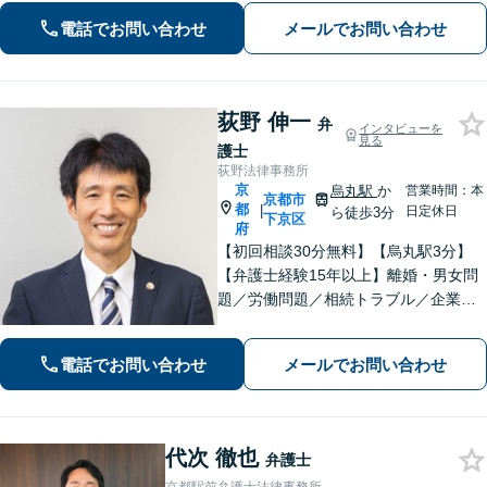
徒歩４分、地下鉄五条駅１番出口徒歩
電話でお問い合わせ
メールでお問い合わせ
２分】丁寧にわかりやすく説明。オン
ラインなら全国対応可【夜間・休日面
談】
荻野 伸一
弁
インタビューを
見る
護士
荻野法律事務所
京
烏丸駅
か
営業時間：本
京都市
都
|
日定休日
ら徒歩3分
下京区
府
【初回相談30分無料】【烏丸駅3分】
【弁護士経験15年以上】離婚・男女問
題／労働問題／相続トラブル／企業法
務など実績多数あり。丁寧なコミュニ
ケーションで、納得感のある解決を目
電話でお問い合わせ
メールでお問い合わせ
指します【宗教法人法務／医療法務も
ご相談ください】【Web面談可】
代次 徹也
弁護士