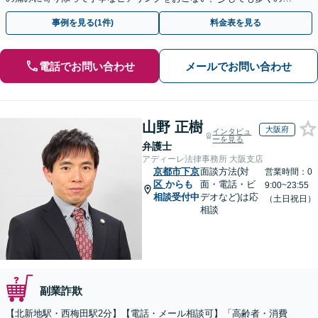
金が得られるよう尽力します！
事例を見る(1件)
料金表を見る
電話でお問い合わせ
メールでお問い合わせ
山野 正樹
大阪府
インタビュ
ーを見る
弁護士
アディーレ法律事務所 大阪支店
京都市下京
面談方法(対
営業時間：0
区
からも
面・電話・ビ
9:00~23:55
相談受付中
デオなど)は応
（土日祝日）
相談
副業詐欺
【北新地駅・西梅田駅2分】【電話・メール相談可】「高齢者・消費