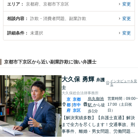
エリア
京都府、京都市下京区
変更
相談内容
詐欺・消費者問題、副業詐欺
変更
詳細条件
未選択
変更
京都市下京区から近い副業詐欺に強い弁護士
大久保 勇輝
弁護
インタビューを見
る
士
大久保総合法律事務所
烏丸御池
営業時間：09:00~
京
京都
17:00（土日祝
都
市中
駅
から徒
|
府
京区
日）
歩1分
【解決実績多数】【弁護士直通】解決
まで全力を尽くします！交通事故、刑
事事件、離婚・男女問題、労働問題、
遺産相続、債務整理等のお悩みについ