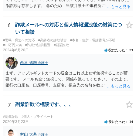
る詐欺は存在します。 念のため、当該弁護士の事務所に確認をとれば
安心かもしれません。
6
詐欺メールへの対応と個人情報漏洩後の対策につ
いて相談
#恐喝・脅迫への対応
#高齢者の詐欺被害
#本名・住所・電話番号が不明
#10万円未満
#詐欺の法的措置
#副業詐欺
2024年6月20日
役にたった
23
西谷 拓哉
弁護士
まず、アップルギフトカードの送金はこれ以上せず無視することが肝
要です。 メールも全て無視して、関係を絶ってください。 その上で、
銀行の口座名、口座番号、支店名、振込先の名前を教えてしまってい
る点について、 振込詐欺用の口座として今後利用される可能性が０で
はありません。 そのため、現時点でとくに、詳細不明の入金がないこ
となどが確認できるのであれば、念のため、相手に教えてしまった口
7
副業詐欺で相談です、、、
座については、 銀行で口座の解約処理をすることをお勧め致します。
#副業詐欺
#個人・プライベート
2020年3月23日
役にたった
14
村山 大基
弁護士