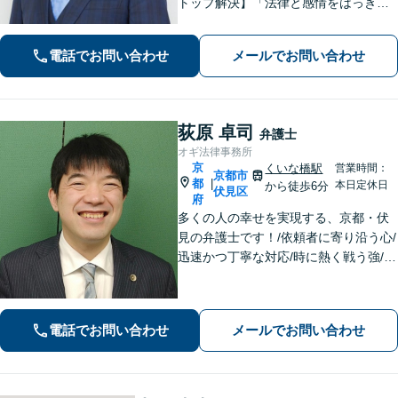
トップ解決】「法律と感情をはっきり
分けたスタイル」で問題解決へ。離婚
問題、新型コロナが原因の借金、不動
電話でお問い合わせ
メールでお問い合わせ
産問題なども幅広く対応【女性弁護士
も在籍】【初回相談30分無料】
荻原 卓司
弁護士
オギ法律事務所
京
くいな橋駅
営業時間：
京都市
都
|
本日定休日
から徒歩6分
伏見区
府
多くの人の幸せを実現する、京都・伏
見の弁護士です！/依頼者に寄り沿う心/
迅速かつ丁寧な対応/時に熱く戦う強/解
決実績2000件以上
電話でお問い合わせ
メールでお問い合わせ