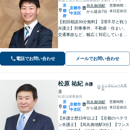
弁護士法人本江法律事務所 京都オフィス
京
烏丸御池駅
営業時間：
京都市
都
|
本日定休日
から徒歩7分
中京区
府
【初回相談30分無料】【理不尽と戦う
弁護士】刑事事件、不動産・住まい、
交通事故など、幅広く対応していま
す。困難な事件でも粘り強く立ち向か
い、最善の結果を目指します。お困り
の場合は、お気軽に弁護士にご相談く
電話でお問い合わせ
メールでお問い合わせ
ださい。【電話・メール・WEB相談
可】
松原 祐紀
弁護
インタビューを見
る
士
松原法律事務所
京
烏丸御池駅
営業時間：
京都市
都
|
本日定休日
から徒歩5分
中京区
府
【弁護士歴15年以上】【京都のベテラ
ン弁護士】【烏丸御池駅3分】【ワンス