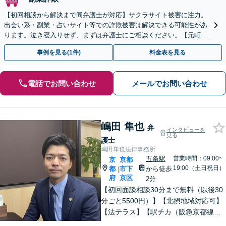
【初回相談から解決まで同弁護士が対応】サクラサイト被害に注力。
出会い系・副業・占いサイト等での詐欺被害は解決できる可能性があ
ります。泣き寝入りせず、まずは弁護士にご相談ください。【元町駅
1分・土日夜間の相談歓迎】
事例を見る(1件)
料金表を見る
電話でお問い合わせ
メールでお問い合わせ
嶋田 隼也
弁
インタビューを
見る
護士
嶋田隼也法律事務所
五条駅
営業時間：09:00~
京
京都
19:00（土日祝日）
都
市下
から徒歩
|
府
京区
2分
【初回面談相談30分まで無料（以後30
分ごと5500円）】【北摂地域対応可】
【法テラス】【駅チカ（阪急京都線烏
丸駅・京都市営地下鉄四条駅５番出口