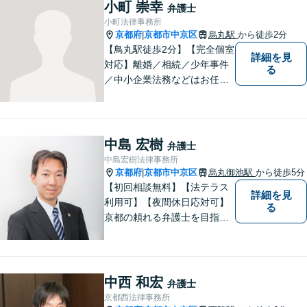
小町 崇幸
弁護士
小町法律事務所
京都府
京都市中京区
烏丸駅
から徒歩2分
|
【鳥丸駅徒歩2分】【完全個室
詳細を見
対応】離婚／相続／少年事件
る
／中小企業法務などはお任せ
ください。相談者様の状況を
的確に把握し、個々に寄り添
った対応をいたします。まず
はお気軽にご相談ください！
中島 宏樹
弁護士
【近隣駐車場あり】
中島宏樹法律事務所
京都府
京都市中京区
烏丸御池駅
から徒歩5分
|
【初回相談無料】【法テラス
詳細を見
利用可】【夜間休日応対可】
る
京都の頼れる弁護士を目指し
ています。目線は低く、志は
高くをモットーに豊富な知識
と経験であなたの声を形にし
ます。
中西 和宏
弁護士
京都西法律事務所