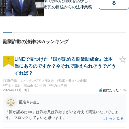
業で務めた経験を活かして、
る
市民の目線からの法律業務を
心がけています。
副業詐欺の法律Q&Aランキング
1
LINEで見つけた『国が認める副業助成金』は本
当にあるのですか？今それで訴えられそうでどう
すれば？
#副業詐欺
#マッチングアプリ詐欺
#恐喝・脅迫への対応
#本名・住所・電話番号が不明
#10万円未満
2024年11月19日
役にたった
55
匿名A
弁護士
「国が認めた○○」は詐欺又は詐欺まがいと考えて間違いないでしょ
う。 ブロックしてよいと思います。