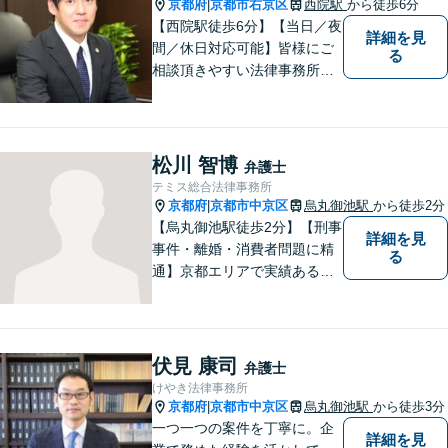
京都府
京都市右京区
西院駅
から徒歩6分
|
【西院駅徒歩6分】【当日／夜
詳細を見
間／休日対応可能】皆様にご
る
相談頂きやすい法律事務所を
目指します。交通事故／借金
問題／相続問題／離婚問題な
ど、幅広い法律トラブルに対
応可能。【法テラス利用可】
松川 智博
弁護士
ご相談者様に寄り添って対
テミス総合法律事務所
応。お悩みの方はお気軽にご
京都府
京都市中京区
烏丸御池駅
から徒歩2分
|
相談ください。
【烏丸御池駅徒歩2分】【刑事
詳細を見
事件・離婚・消費者問題に精
る
通】京都エリアで実績ある弁
護士。土日夜間も対応可能。
依頼者の皆さまに喜んで頂け
るよう、二人三脚で納得の解
決を目指します。お気軽にご
伏見 康司
弁護士
相談くださいませ。
けやき法律事務所
京都府
京都市中京区
烏丸御池駅
から徒歩3分
|
一つ一つの案件を丁寧に。企
詳細を見