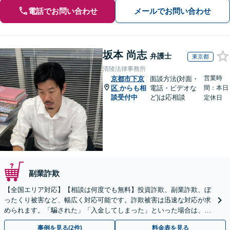
電話でお問い合わせ
メールでお問い合わせ
坂本 尚志
弁護士
東京都
清陵法律事務所
営業時
京都市下京
面談方法(対面・
区
からも相
電話・ビデオな
間：本日
談受付中
ど)は応相談
定休日
副業詐欺
【全国エリア対応】【相談は何度でも無料】投資詐欺、副業詐欺、ぼ
ったくり被害など、幅広く対応可能です。詐欺被害は迅速な対応が求
められます。「騙された」「入金してしまった」といった場合は、お
早めにご相談ください。【電話・メール・WEB相談可】
事例を見る(2件)
料金表を見る