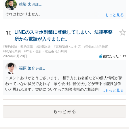
徳勝 丈
弁護士
それはわかりません。
10
LINEのスマホ副業に登録してしまい、法律事務
所から電話が入りました。
#契約解除・契約取消
#副業詐欺
#高額請求への対応
#詐欺の法的措置
#10万円未満
#本名・住所・電話番号が判明
2024年8月28日
役にたった
13
福原 啓介
弁護士
コメントありがとうございます。 相手方にお名前などの個人情報が伝
わっていない状況であれば、家や会社に督促状などが来る可能性は低
いと思われます。契約についてもご相談者様のご相談内容を踏まえま
すと、そもそも成立していない可能性もありますので、その点ご留意
いただけますと幸いです。
もっとみる