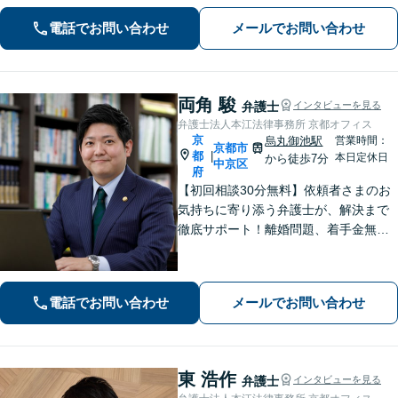
てはお任せください。【子連れ対応
電話でお問い合わせ
メールでお問い合わせ
可】【土日夜間対応】
両角 駿
弁護士
インタビューを見る
弁護士法人本江法律事務所 京都オフィス
京
烏丸御池駅
営業時間：
京都市
都
|
本日定休日
から徒歩7分
中京区
府
【初回相談30分無料】依頼者さまのお
気持ちに寄り添う弁護士が、解決まで
徹底サポート！離婚問題、着手金無料
の相続、少ない証拠でも対応できる債
権回収、自首サポートに注力する刑事
事件など【烏丸御池駅7分】
電話でお問い合わせ
メールでお問い合わせ
東 浩作
弁護士
インタビューを見る