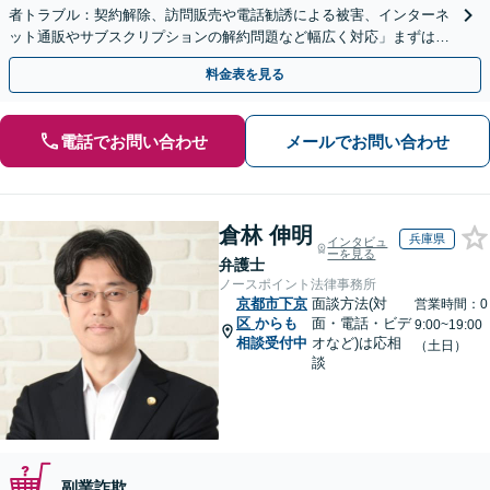
者トラブル：契約解除、訪問販売や電話勧誘による被害、インターネ
ット通販やサブスクリプションの解約問題など幅広く対応」まずは一
度ご相談ください【休日・夜間相談可】
料金表を見る
電話でお問い合わせ
メールでお問い合わせ
倉林 伸明
兵庫県
インタビュ
ーを見る
弁護士
ノースポイント法律事務所
京都市下京
面談方法(対
営業時間：0
区
からも
面・電話・ビデ
9:00~19:00
相談受付中
オなど)は応相
（土日）
談
副業詐欺