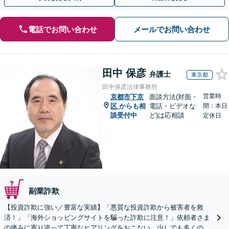
電話でお問い合わせ
メールでお問い合わせ
田中 保彦
弁護士
東京都
田中保彦法律事務所
営業時
京都市下京
面談方法(対面・
区
からも相
電話・ビデオな
間：本日
談受付中
ど)は応相談
定休日
副業詐欺
【投資詐欺に強い／豊富な実績】「悪質な投資詐欺から被害者を救
済！」「海外ショッピングサイトを騙った詐欺に注意！」依頼者さま
の痛みに寄り添って丁寧なヒアリングをおこない、少しでも多くの返