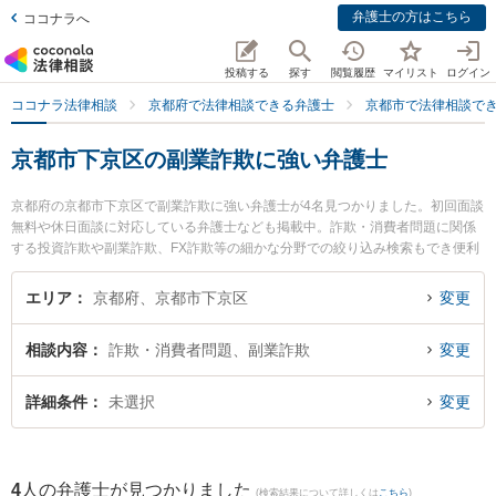
弁護士の方はこちら
ココナラへ
投稿する
探す
閲覧履歴
マイリスト
ログイン
ココナラ法律相談
京都府で法律相談できる弁護士
京都市で法律相談で
京都市下京区の副業詐欺に強い弁護士
京都府の京都市下京区で副業詐欺に強い弁護士が4名見つかりました。初回面談
無料や休日面談に対応している弁護士なども掲載中。詐欺・消費者問題に関係
する投資詐欺や副業詐欺、FX詐欺等の細かな分野での絞り込み検索もでき便利
です。特に嶋田隼也法律事務所の嶋田 隼也弁護士や荻野法律事務所の荻野 伸一
弁護士、京都駅前弁護士法律事務所の代次 徹也弁護士のプロフィール情報や弁
エリア
京都府、京都市下京区
変更
護士費用、強みなどが注目されています。『京都市下京区で土日や夜間に発生
した副業詐欺のトラブルを今すぐに弁護士に相談したい』『副業詐欺のトラブ
相談内容
詐欺・消費者問題、副業詐欺
変更
ル解決の実績豊富な近くの弁護士を検索したい』『初回相談無料で副業詐欺を
法律相談できる京都市下京区内の弁護士に相談予約したい』などでお困りの相
談者さんにおすすめです。
詳細条件
未選択
変更
4
人の弁護士が見つかりました
(検索結果について詳しくは
こちら
)