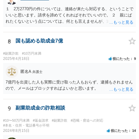
１ 2万2770円の件については、連絡が来たら対応する、ということで
いいと思います。請求を諦めてくれればそれでいいので。 ２ 親にば
れたくないという点については、何とも言えませんが、連絡を止めた
いからといって支払うのはお勧めしません。 住所を知らせているの
で、訴訟まではしなくとも、はがきくらいは来るかもしれません。し
かし、支払ったとしても連絡が止まる保証もないからです。可能性と
8
国も認める助成金7億
して、似たような連絡をたくさんの人に送っていると思われ、支払う
と「この人は支払う人だ」と思われていけるところまで絞られるよう
#副業詐欺
#10万円未満
に思うからです。
2025年4月18日
役にたった
9
匿名A
弁護士
7億円を出資した人も実際に受け取った人もおらず、逮捕もされません
ので、メールはブロックすればよいかと思います。
9
副業助成金の詐欺相談
#10〜50万円未満
#返金請求
#副業詐欺
#恐喝・脅迫への対応
#本名・住所・電話番号が不明
2024年8月15日
役にたった
14