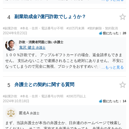
4
副業助成金7億円詐欺でしょうか？
#副業詐欺
#本名・住所・電話番号が不明
#10万円未満
#契約解除・契約取消
2024年9月23日
役にたった
28
詐欺・消費者問題に強い弁護士
鬼沢 健士
弁護士
１００％詐欺です。 アップルギフトカードの場合、返金請求もできま
せん。 支払わないことで逮捕されることも絶対にありません。 不安に
なってしまうので完全に無視、ブロックをおすすめいたします。
5
弁護士との契約に関する質問
#副業詐欺
#本名・住所・電話番号が判明
#200万円以上
2024年10月18日
役にたった
14
匿名A
弁護士
まず、当該弁護士が本当の弁護士か、日弁連のホームページで検索し
てください。 そこで、実在する弁護士であっても、弁護士の名をかた