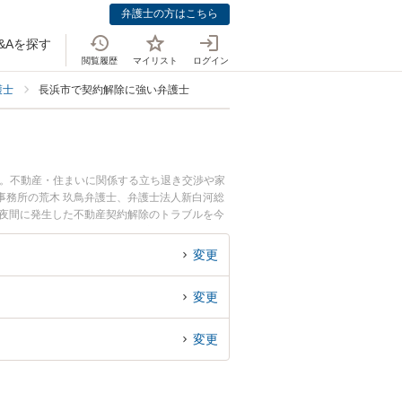
弁護士の方はこちら
&Aを探す
閲覧履歴
マイリスト
ログイン
護士
長浜市で契約解除に強い弁護士
中。不動産・住まいに関係する立ち退き交渉や家
事務所の荒木 玖鳥弁護士、弁護士法人新白河総
や夜間に発生した不動産契約解除のトラブルを今
契約解除を法律相談できる長浜市内の弁護士に相
変更
変更
変更