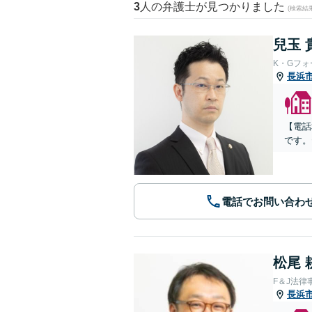
3
人の弁護士が見つかりました
(検索結
兒玉 
K・Gフ
長浜
【電話
です。
電話でお問い合わ
松尾 
F＆J法律
長浜