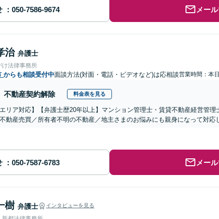
せ
メール
孝治
弁護士
がけ法律事務所
市
からも相談受付中
面談方法(対面・電話・ビデオなど)は応相談
営業時間：本
不動産契約解除
料金表を見る
エリア対応】【弁護士歴20年以上】マンション管理士・賃貸不動産経営管理
不動産売買／所有者不明の不動産／地主さまのお悩みにも親身になって対応
せ
メール
一樹
弁護士
インタビューを見る
人新都法律事務所