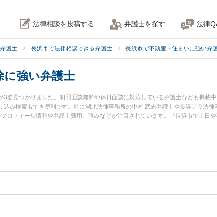
法律相談を投稿する
弁護士を探す
法律Q
弁護士
長浜市で法律相談できる弁護士
長浜市で不動産・住まいに強い弁
除に強い弁護士
が3名見つかりました。初回面談無料や休日面談に対応している弁護士なども掲載
り込み検索もでき便利です。特に湖北法律事務所の中村 武志弁護士や長浜アラ法律
士のプロフィール情報や弁護士費用、強みなどが注目されています。『長浜市で土日
のトラブル解決の実績豊富な近くの弁護士を検索したい』『初回相談無料で不動産
すすめです。