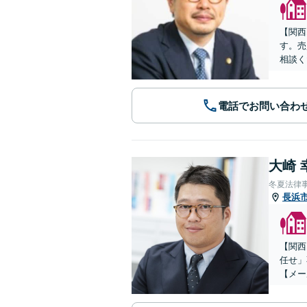
【関西
す。売
相談く
電話でお問い合わ
大崎 
冬夏法律
長浜
【関西
任せ」
【メー