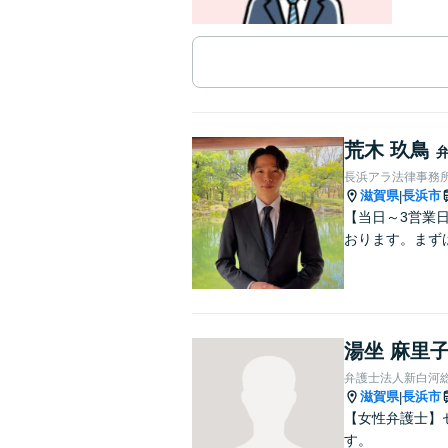
荒木 玖鳥
長浜アラ法律事務
滋賀県
長浜市
|
【当日～3営業
おります。まず
湯坐 麻里
弁護士法人新白河
滋賀県
長浜市
|
【女性弁護士】
す。