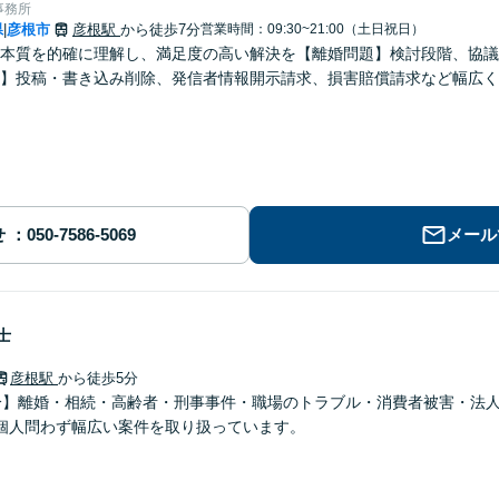
事務所
県
彦根市
彦根駅
から徒歩7分
営業時間：09:30~21:00（土日祝日）
|
本質を的確に理解し、満足度の高い解決を【離婚問題】検討段階、協議
】投稿・書き込み削除、発信者情報開示請求、損害賠償請求など幅広く
せ
メール
士
彦根駅
から徒歩5分
分】離婚・相続・高齢者・刑事事件・職場のトラブル・消費者被害・法
個人問わず幅広い案件を取り扱っています。