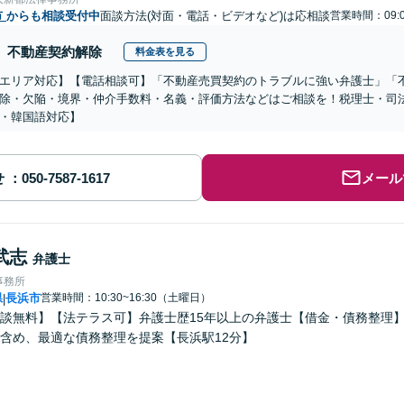
市
からも相談受付中
面談方法(対面・電話・ビデオなど)は応相談
営業時間：09:
不動産契約解除
料金表を見る
エリア対応】【電話相談可】「不動産売買契約のトラブルに強い弁護士」「
除・欠陥・境界・仲介手数料・名義・評価方法などはご相談を！税理士・司
・韓国語対応】
せ
メール
武志
弁護士
事務所
県
長浜市
営業時間：10:30~16:30（土曜日）
|
談無料】【法テラス可】弁護士歴15年以上の弁護士【借金・債務整理
含め、最適な債務整理を提案【長浜駅12分】