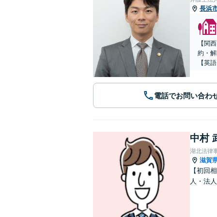
長浜
【関西
約・解
【英語
電話でお問い合わ
中村 
湖北法律
滋賀
【初回相
人・法人