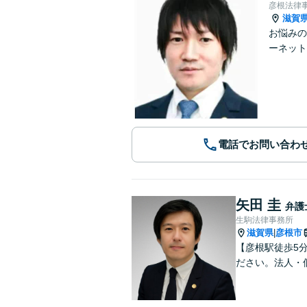
彦根法律
滋賀
お悩みの
ーネット
電話でお問い合わ
矢田 圭
弁護
生駒法律事務所
滋賀県
彦根市
|
【彦根駅徒歩5
ださい。法人・