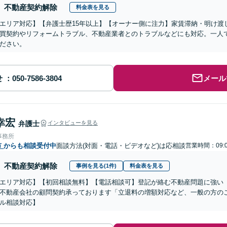
不動産契約解除
料金表を見る
エリア対応】【弁護士歴15年以上】【オーナー側に注力】家賃滞納・明け渡
買契約やリフォームトラブル、不動産業者とのトラブルなどにも対応。一人
ださい。
せ
メール
幸宏
弁護士
インタビューを見る
事務所
市
からも相談受付中
面談方法(対面・電話・ビデオなど)は応相談
営業時間：09:
不動産契約解除
事例を見る(1件)
料金表を見る
エリア対応】【初回相談無料】【電話相談可】登記が絡む不動産問題に強い
不動産会社の顧問契約承っております「立退料の増額対応など、一般の方の
ル相談対応】