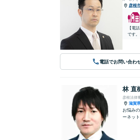
彦根
【電話
です。
電話でお問い合わ
林 直
彦根法律
滋賀
お悩みの
ーネット