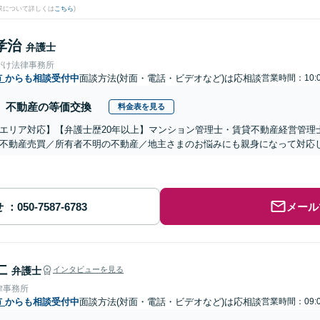
果について詳しくは
こちら
)
孝治
弁護士
がけ法律事務所
市
からも相談受付中
面談方法(対面・電話・ビデオなど)は応相談
営業時間：10:0
不動産の等価交換
料金表を見る
エリア対応】【弁護士歴20年以上】マンション管理士・賃貸不動産経営管理
不動産売買／所有者不明の不動産／地主さまのお悩みにも親身になって対応
せ
メール
仁
弁護士
インタビューを見る
律事務所
市
からも相談受付中
面談方法(対面・電話・ビデオなど)は応相談
営業時間：09:0