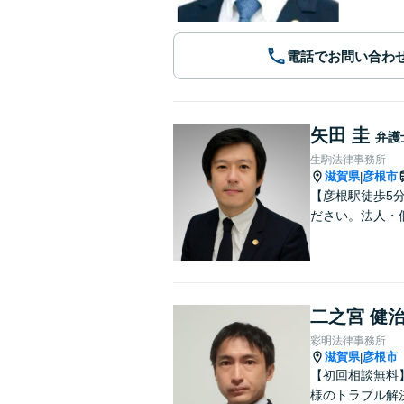
電話でお問い合わ
矢田 圭
弁護
生駒法律事務所
滋賀県
彦根市
|
【彦根駅徒歩5
ださい。法人・
二之宮 健
彩明法律事務所
滋賀県
彦根市
|
【初回相談無料
様のトラブル解