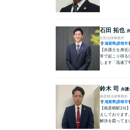
石田 拓也
石田法律事務所
滋賀県
彦根市
|
【弁護士を身近
常で起こり得る
します「迅速丁
鈴木 司
弁護
南彦根法律事務所
滋賀県
彦根市
|
【南彦根駅2分
えしております
解決を図ってま