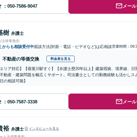
せ
メール
基樹
弁護士
合法律事務所
市
からも相談受付中
面談方法(対面・電話・ビデオなど)は応相談
営業時間：09:3
不動産の等価交換
料金表を見る
エリア対応】【寝屋川駅すぐ】【弁護士歴20年以上】建築瑕疵、境界線、日
不動産・建築問題を幅広くサポート。司法書士としての勤務経験も活かしス
日の相談可能】
せ
メール
貴裕
弁護士
インタビューを見る
ォート法律事務所