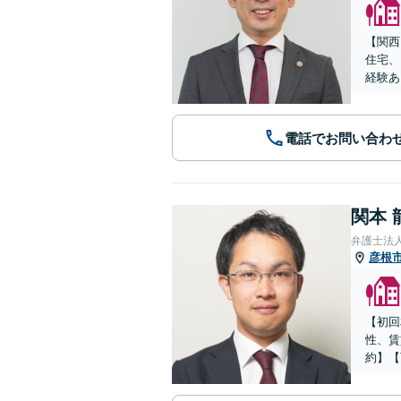
【関西
住宅、
経験あ
電話でお問い合わ
関本 
弁護士法
彦根
【初回
性、賃
約】【