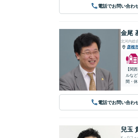
電話でお問い合わ
金尾 
北河内総
彦根
【関西
ルなど
間・休
電話でお問い合わ
兒玉 
K・Gフ