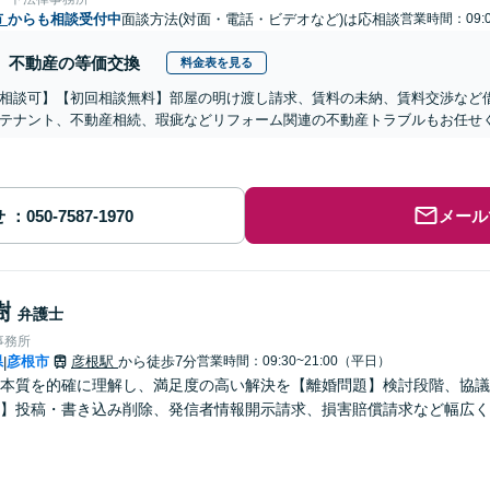
市
からも相談受付中
面談方法(対面・電話・ビデオなど)は応相談
営業時間：09:0
不動産の等価交換
料金表を見る
相談可】【初回相談無料】部屋の明け渡し請求、賃料の未納、賃料交渉など
テナント、不動産相続、瑕疵などリフォーム関連の不動産トラブルもお任せ
せ
メール
樹
弁護士
事務所
県
彦根市
彦根駅
から徒歩7分
営業時間：09:30~21:00（平日）
|
本質を的確に理解し、満足度の高い解決を【離婚問題】検討段階、協議
】投稿・書き込み削除、発信者情報開示請求、損害賠償請求など幅広く