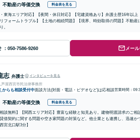
不動産の等価交換
料金表を見る
・東海エリア対応】【夜間・休日対応】【宅建資格あり】弁護士歴16年以上
リフォームトラブル】【土地の相続問題】【境界、時効取得の問題】不動産
り。
せ
メール
龍志
弁護士
インタビューを見る
人芦屋西宮市民法律事務所
市
からも相談受付中
面談方法(対面・電話・ビデオなど)は応相談
営業時間：09:3
不動産の等価交換
料金表を見る
相談無料】【関西エリア対応】豊富な経験と知見あり。建物明渡請求のご相
貸借契約に関する問題や空き家問題の対策など。他士業とも連携し、迅速か
西宮北口駅3分】