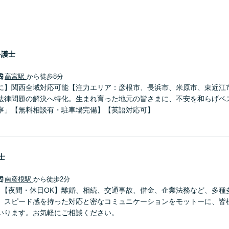
弁護士
高宮駅
から徒歩8分
に】関西全域対応可能【注力エリア：彦根市、長浜市、米原市、東近江
法律問題の解決へ特化。生まれ育った地元の皆さまに、不安を和らげベ
寧」【無料相談有・駐車場完備】【英語対応可】
士
南彦根駅
から徒歩2分
】【夜間・休日OK】離婚、相続、交通事故、借金、企業法務など、多種
。スピード感を持った対応と密なコミュニケーションをモットーに、皆
いります。お気軽にご相談ください。