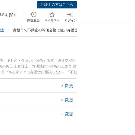
弁護士の方はこちら
&Aを探す
閲覧履歴
マイリスト
ログイン
護士
彦根市で不動産の等価交換に強い弁護士
載中。不動産・住まいに関係する立ち退き交渉や
の矢田 圭弁護士、彩明法律事務所の二之宮 健
トラブルを今すぐに弁護士に相談したい』『不動
市内の弁護士に相談予約したい』などでお困りの
変更
変更
変更