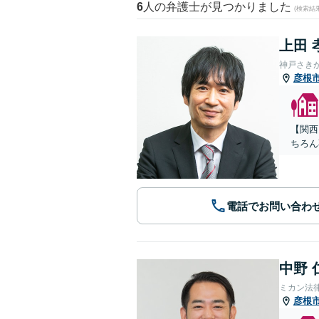
6
人の弁護士が見つかりました
(検索結
上田 
神戸さき
彦根
【関西
ちろん
電話でお問い合わ
中野 
ミカン法
彦根