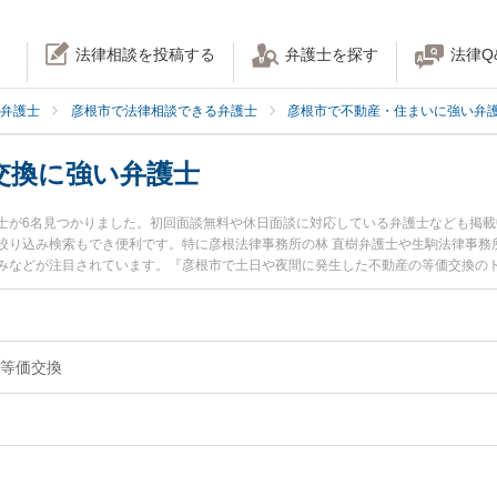
法律相談を投稿する
弁護士を探す
法律Q
弁護士
彦根市で法律相談できる弁護士
彦根市で不動産・住まいに強い弁
交換に強い弁護士
士が6名見つかりました。初回面談無料や休日面談に対応している弁護士なども掲
絞り込み検索もでき便利です。特に彦根法律事務所の林 直樹弁護士や生駒法律事務所
みなどが注目されています。『彦根市で土日や夜間に発生した不動産の等価交換の
の弁護士を検索したい』『初回相談無料で不動産の等価交換を法律相談できる彦根
等価交換