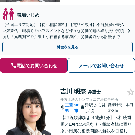
職場いじめ
【全国エリア対応】【初回相談無料】【電話相談可】不当解雇や未払
い残業代、職場でのハラスメントなど様々な労働問題の取り扱い実績
あり「元裁判官の弁護士が在籍する事務所／労働審判から訴訟まで、
裁判官経験を活かした最適な戦略を立案」
料金表を見る
電話でお問い合わせ
メールでお問い合わせ
吉川 明奈
弁護士
弁護士法人シンフォニア法律事務所
津駅
から徒
営業時間：本日
三重
津
|
県
市
定休日
歩1分
【JR近鉄津駅より徒歩1分】＜相続問
題／EAPに定評あり＞相談者様に寄り
添い円満な相続問題の解決を目指しま