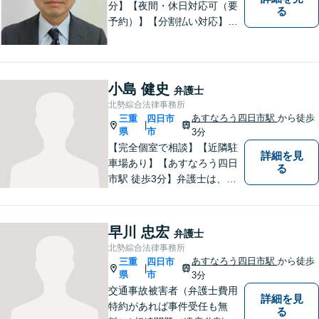
分】【夜間・休日対応可（要
る
予約）】【分割払い対応】
【弁護士歴１０年以上】 法律
相談を大切にしています。ま
ずはできる限り丁寧にお聞き
して、一緒に解決方法を考え
小島 健史
弁護士
る手助けをさせていただけれ
北勢綜合法律事務所
ばと思いますので、お気軽に
あすなろう四日市駅
から徒歩
三重
四日市
|
ご相談ください。
県
市
3分
【完全個室で相談】【近隣駐
詳細を見
車場あり】【あすなろう四日
る
市駅 徒歩3分】弁護士は、依
頼者の方のサポーターです。
わからないことがあれば、何
でも聞いてください。 問題解
早川 忠宏
弁護士
決に向かって一緒に頑張りま
北勢綜合法律事務所
しょう。
あすなろう四日市駅
から徒歩
三重
四日市
|
県
市
3分
交通事故被害者（弁護士費用
詳細を見
特約があれば事件受任も無
る