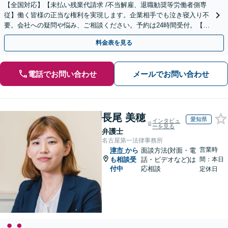
【全国対応】【未払い残業代請求 /不当解雇、退職勧奨等労働者側専
従】働く皆様の正当な権利を実現します。企業相手でも泣き寝入り不
要。会社への疑問や悩み、ご相談ください。予約は24時間受付。【初
回面談無料】【夜間・休日対応可】
料金表を見る
電話でお問い合わせ
メールでお問い合わせ
長尾 美穂
愛知県
インタビュ
ーを見る
弁護士
名古屋第一法律事務所
営業時
津市
から
面談方法(対面・電
も相談受
話・ビデオなど)は
間：本日
付中
応相談
定休日