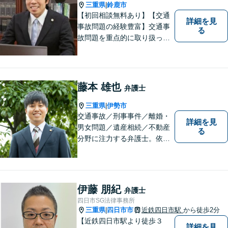
三重県
鈴鹿市
|
【初回相談無料あり】【交通
詳細を見
事故問題の経験豊富】交通事
る
故問題を重点的に取り扱って
おり、中でも被害者からのご
相談案件を中心に手掛けてい
ます。その他の法律問題につ
いても、あなたの身近な相談
藤本 雄也
弁護士
役として、あなたの力になり
.
ます。
三重県
伊勢市
|
交通事故／刑事事件／離婚・
詳細を見
男女問題／遺産相続／不動産
る
分野に注力する弁護士。依頼
者の気持ちに寄り添って働く
ことがモットーです。まずは
お気軽にご相談ください！
【離婚・男女問題の経験多
伊藤 朋紀
弁護士
数】
四日市SG法律事務所
三重県
四日市市
近鉄四日市駅
から徒歩2分
|
【近鉄四日市駅より徒歩３
詳細を見