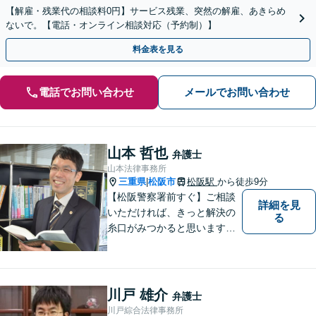
【解雇・残業代の相談料0円】サービス残業、突然の解雇、あきらめ
ないで。【電話・オンライン相談対応（予約制）】
料金表を見る
電話でお問い合わせ
メールでお問い合わせ
山本 哲也
弁護士
山本法律事務所
三重県
松阪市
松阪駅
から徒歩9分
|
【松阪警察署前すぐ】ご相談
詳細を見
いただければ、きっと解決の
る
糸口がみつかると思います。
法律の専門家としての豊富な
知識と経験で、誠実にご対応
いたします。
川戸 雄介
弁護士
川戸綜合法律事務所