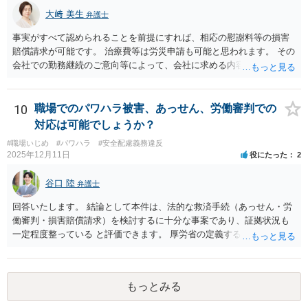
大﨑 美生
弁護士
事実がすべて認められることを前提にすれば、相応の慰謝料等の損害
賠償請求が可能です。 治療費等は労災申請も可能と思われます。 その
会社での勤務継続のご意向等によって、会社に求める内容や、加害者
個人だけに損害賠償請求をするのか等、方針が変わり得ます。 まずは
弁護士にご相談いただくのがよろしいと思います。弁護士によって方
針も変わります。 内容が踏み込んだものとなり、関係者も閲覧する可
10
職場でのパワハラ被害、あっせん、労働審判での
能性がありますので、詳しくは、直接お近くの弁護士にご相談される
対応は可能でしょうか？
ことをお勧めいたします。
#職場いじめ
#パワハラ
#安全配慮義務違反
2025年12月11日
役にたった
2
谷口 陸
弁護士
回答いたします。 結論として本件は、法的な救済手続（あっせん・労
働審判・損害賠償請求）を検討するに十分な事案であり、証拠状況も
一定程度整っている と評価できます。 厚労省の定義するパワーハラス
メントは①優越的な関係を背景に②業務の適正な範囲を超えて③労働
者に精神的・身体的苦痛を与える行為とされています。 あなたのケー
スでは、次のように各要件を満たす可能性が高いです。 上記①は問題
もっとみる
ないとして、②③について、あなたの記載内容には、典型的なハラス
メントが多数含まれています。 意図的な無視・孤立化、業務情報の共