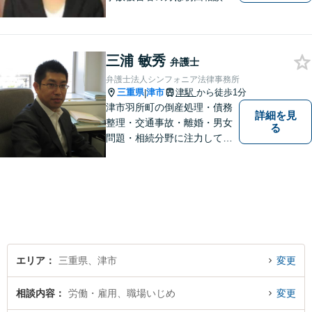
料です。ぜひ一度ご相談くだ
さい。
三浦 敏秀
弁護士
弁護士法人シンフォニア法律事務所
三重県
津市
津駅
から徒歩1分
|
津市羽所町の倒産処理・債務
詳細を見
整理・交通事故・離婚・男女
る
問題・相続分野に注力してい
る弁護士です。お困りの方は
是非一度ご相談ください。
【個人の債務整理、交通事故
相談は初回無料】【夜間予約
可能】
エリア
三重県、津市
変更
相談内容
労働・雇用、職場いじめ
変更