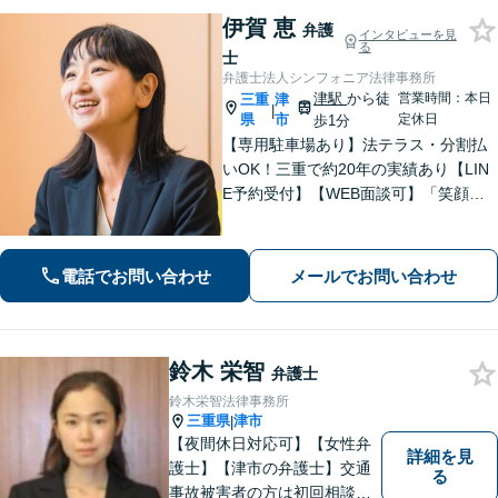
伊賀 恵
弁護
インタビューを見
る
士
弁護士法人シンフォニア法律事務所
津駅
から徒
営業時間：本日
三重
津
|
県
市
定休日
歩1分
【専用駐車場あり】法テラス・分割払
いOK！三重で約20年の実績あり【LIN
E予約受付】【WEB面談可】「笑顔に
なってほしい」がモットー。交渉によ
るスピード解決を目指します【離婚】
性別・年代問わず実績豊富【借金】家
電話でお問い合わせ
メールでお問い合わせ
計全体を見直すプランをご提案
鈴木 栄智
弁護士
鈴木栄智法律事務所
三重県
津市
|
【夜間休日対応可】【女性弁
詳細を見
護士】【津市の弁護士】交通
る
事故被害者の方は初回相談無