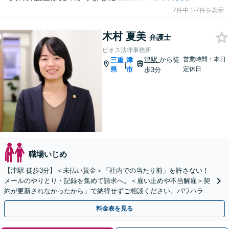
7件中 1-7件を表示
木村 夏美
弁護士
ビオス法律事務所
津駅
から徒
営業時間：本日
三重
津
|
県
市
定休日
歩3分
職場いじめ
【津駅 徒歩3分】＜未払い賃金＞「社内での当たり前」を許さない！
メールのやりとり・記録を集めて請求へ。＜雇い止めや不当解雇＞契
約が更新されなかったから」で納得せずご相談ください。パワハラ、
労災問題も対応可能です【弁護士経験10年以上】
料金表を見る