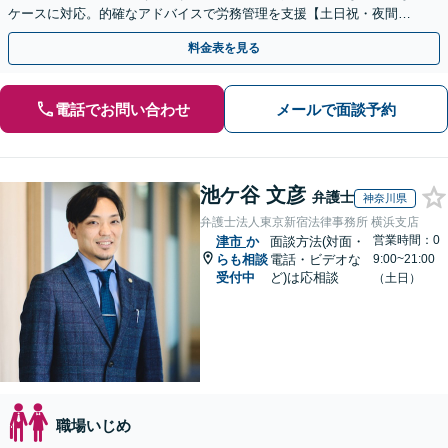
ケースに対応。的確なアドバイスで労務管理を支援【土日祝・夜間対
応】【オンライン面談可】【完全個室】
料金表を見る
電話でお問い合わせ
メールで面談予約
池ケ谷 文彦
弁護士
神奈川県
弁護士法人東京新宿法律事務所 横浜支店
営業時間：0
津市
か
面談方法(対面・
らも相談
電話・ビデオな
9:00~21:00
受付中
ど)は応相談
（土日）
職場いじめ