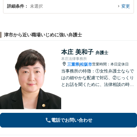
詳細条件
未選択
変更
津市から近い職場いじめに強い弁護士
本庄 美和子
弁護士
本庄法律事務所
三重県
松阪市
営業時間：本日定休日
|
当事務所の特徴：①女性弁護士ならで
はの細やかな配慮で対応、②じっくり
とお話を聞くために、法律相談の時間
は1時間枠の設定（ただし，初回30分間
分は無料）
電話でお問い合わせ