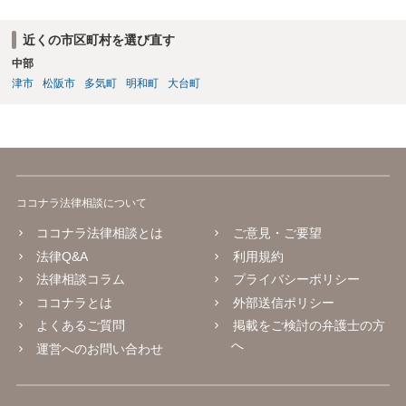
有排除、根拠のない誹謗中傷・評価低下行為 、不当なシフト操作、隔
離、業務負荷の偏った配分、新人教育からの不当排除、公共の場での
近くの市区町村を選び直す
悪口・人格否定発言、早退理由の改ざん（評価操作）いずれも 業務上
中部
必要性が認められず、違法性は強い と評価できます。 職場全体から孤
立し、誹謗中傷が常態化している状況は、明確に精神的苦痛を伴うも
津市
松阪市
多気町
明和町
大台町
のであり、労働局あっせん・労働審判の典型的認容パターンに該当し
ます。 また、会社は、社員・アルバイトを問わず「労働者の安全・健
康に配慮する義務」（安全配慮義務）を負います。本件では以下の事
情から、会社の対応が「不十分」ではなく「不作為」と評価される可
能性があります。 会社は事実を認識していた ・女性だから仕方ない、
アルバイト間だから介入しづらい、という理由で放置 ・コンプライア
ココナラ法律相談について
ンス窓口が「当事者間で解決を」として事実上不受理 ・上位上司への
報告がなされた後も具体的対応なし ・職場全体に悪影響が及ぶほどの
ココナラ法律相談とは
ご意見・ご要望
風評被害・孤立が継続 → 会社の調査義務・防止措置義務を怠ったと判
法律Q&A
利用規約
断される蓋然性が高い。 これは 労働審判や民事訴訟における損害賠償
法律相談コラム
プライバシーポリシー
請求の重要な根拠となります。 あとは、弁護士とともに証拠を整理
し、労働局の「個別労働紛争あっせん」申請や労働審判を検討される
ココナラとは
外部送信ポリシー
とよいかと思います。
よくあるご質問
掲載をご検討の弁護士の方
へ
運営へのお問い合わせ