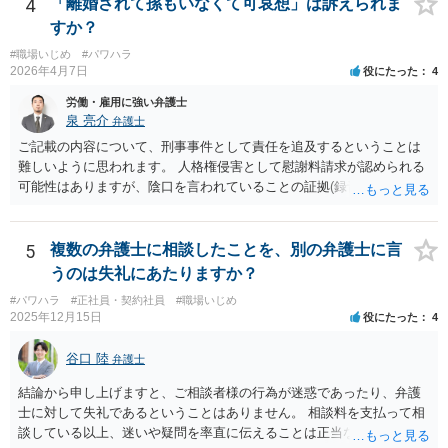
う。
4
「離婚されて孫もいなくて可哀想」は訴えられま
すか？
#職場いじめ
#パワハラ
2026年4月7日
役にたった
4
労働・雇用に強い弁護士
泉 亮介
弁護士
ご記載の内容について、刑事事件として責任を追及するということは
難しいように思われます。 人格権侵害として慰謝料請求が認められる
可能性はありますが、陰口を言われていることの証拠(録音等)が必要と
なってくるため、こちらもハードルは高いかと思われます。
5
複数の弁護士に相談したことを、別の弁護士に言
うのは失礼にあたりますか？
#パワハラ
#正社員・契約社員
#職場いじめ
2025年12月15日
役にたった
4
谷口 陸
弁護士
結論から申し上げますと、ご相談者様の行為が迷惑であったり、弁護
士に対して失礼であるということはありません。 相談料を支払って相
談している以上、迷いや疑問を率直に伝えることは正当な行為です。