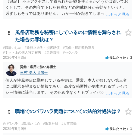
【追記】 不正アクセスして得られた証拠を使えるかどうかは置いてお
くとして、その内容で下した解雇などの懲戒処分が有効かというと、
必ずしもそうではありません。 万が一何か起きてしまった場合は処分
の効力を争うことを第一に考えるのが良いでしょう。
8
風俗店勤務を秘密にしているのに情報を漏らされ
た場合の罪状は？
#職場いじめ
#業務上過失・損害賠償
#労働・雇用契約違反
#ネット上の個人特定被害
#名誉毀損
#セクハラ
2026年4月3日
役にたった
3
労働・雇用に強い弁護士
三村 勇人
弁護士
個人が性風俗店に勤務している事実は、通常、本人が欲しない第三者
には開示を望まない情報であり、高度な秘匿性が要求されるプライバ
シー情報に該当します。 そのため少なくともプライバシー権侵害にあ
たる可能性があります。 そのため、慰謝料請求を検討する事案かと思
われます。
9
職場でのパワハラ問題についての法的対処法は？
#パワハラ
#職場いじめ
#派遣社員
#人事異動
2025年9月9日
役にたった
1