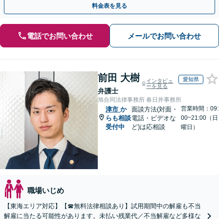
料金表を見る
電話でお問い合わせ
メールでお問い合わせ
前田 大樹
愛知県
インタビュ
ーを見る
弁護士
旭合同法律事務所 春日井事務所
営業時間：09:
津市
か
面談方法(対面・
らも相談
電話・ビデオな
00~21:00（日
受付中
ど)は応相談
曜日）
職場いじめ
【東海エリア対応】【☎︎無料法律相談あり】試用期間中の解雇も不当
解雇に当たる可能性があります。未払い残業代／不当解雇など多様な