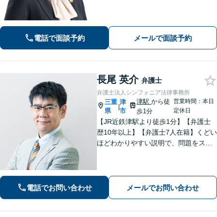
す。遺産分割・遺言書作成・民事信託
など、幅広い対応が可能＜企業向けEA
P＞従業員の抱えるお悩みをお伺いし、
改善・解決を目指します
電話で面談予約
メールで面談予約
長尾 英介
弁護士
弁護士法人シンフォニア法律事務所
津駅
から徒
営業時間：本日
三重
津
|
県
市
定休日
歩1分
【JR近鉄津駅より徒歩1分】【弁護士
歴10年以上】【弁護士7人在籍】くどい
ほどわかりやすい説明で、問題をスム
ーズに解決します！【離婚・男女問
題】男性側のご相談・ご依頼の実績多
数【借金・債務整理】自己破産で、借
金を0にできる可能性があります。
電話でお問い合わせ
メールでお問い合わせ