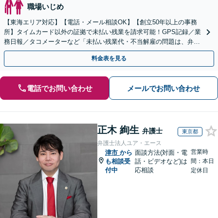
職場いじめ
【東海エリア対応】【電話・メール相談OK】【創立50年以上の事務
所】タイムカード以外の証拠で未払い残業を請求可能！GPS記録／業
務日報／タコメーターなど「未払い残業代・不当解雇の問題は、弁護
士に相談して適切に対処しましょう」【初回相談無料】
料金表を見る
電話でお問い合わせ
メールでお問い合わせ
正木 絢生
弁護士
東京都
弁護士法人ユア・エース
営業時
津市
から
面談方法(対面・電
も相談受
話・ビデオなど)は
間：本日
付中
応相談
定休日