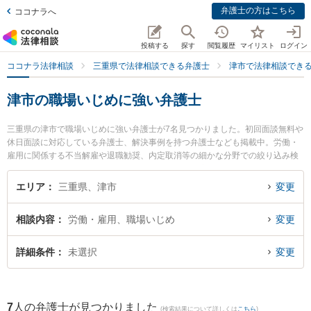
弁護士の方はこちら
ココナラへ
投稿する
探す
閲覧履歴
マイリスト
ログイン
ココナラ法律相談
三重県で法律相談できる弁護士
津市で法律相談でき
津市の職場いじめに強い弁護士
三重県の津市で職場いじめに強い弁護士が7名見つかりました。初回面談無料や
休日面談に対応している弁護士、解決事例を持つ弁護士なども掲載中。労働・
雇用に関係する不当解雇や退職勧奨、内定取消等の細かな分野での絞り込み検
索もでき便利です。特にビオス法律事務所の木村 夏美弁護士やベリーベスト法
律事務所 津オフィスの大屋 亮介弁護士、弁護士法人シンフォニア法律事務所の
エリア
三重県、津市
変更
吉川 明奈弁護士のプロフィール情報や弁護士費用、強みなどが注目されていま
す。『津市で土日や夜間に発生した職場いじめのトラブルを今すぐに弁護士に
相談内容
労働・雇用、職場いじめ
変更
相談したい』『職場いじめのトラブル解決の実績豊富な近くの弁護士を検索し
たい』『初回相談無料で職場いじめを法律相談できる津市内の弁護士に相談予
約したい』などでお困りの相談者さんにおすすめです。
詳細条件
未選択
変更
7
人の弁護士が見つかりました
(検索結果について詳しくは
こちら
)