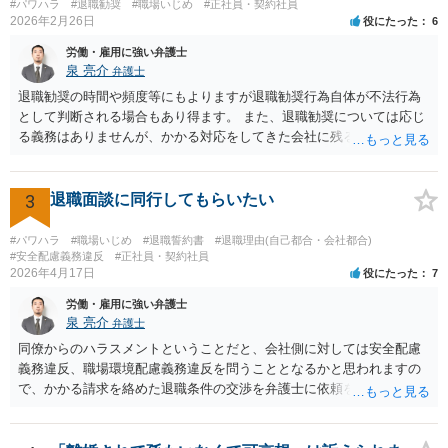
#パワハラ
#退職勧奨
#職場いじめ
#正社員・契約社員
の際弁護士に依頼しているのであれば、証拠収集などについてその先
2026年2月26日
役にたった
6
生に早めに相談しておくことをお勧めします。 質問３、退職を合意と
する金銭解決を再度持ちかける事は有効ですが？ 回答 有効ではない
労働・雇用に強い弁護士
でしょう。一般に、会社はあなたに「自主退職」してほしいと考えて
泉 亮介
弁護士
嫌がらせをしています。ですので、「会社があなたにお金を払う」の
退職勧奨の時間や頻度等にもよりますが退職勧奨行為自体が不法行為
は抵抗するでしょう。あるいは極めて低額な解決金での退職となるで
として判断される場合もあり得ます。 また、退職勧奨については応じ
しょう。また、自分から金銭解決を持ちかけるのは弱みを見せること
る義務はありませんが、かかる対応をしてきた会社に残るということ
なので作戦的にもお勧めしません。「自分は絶対に辞めない！」とい
は現実的にも精神的にも辛いものがあるかと思われますので、退職勧
う態度を見せて、会社から金銭解決（退職勧奨による自主退職）を持
奨に応じる代わりに金銭的な交渉をし、お金を払ってもらって会社を
ち掛けさせるのがベストです。あらゆる交渉ごとに共通するセオリー
辞めるということがよく行われるかと思われますので、そうした対応
3
退職面談に同行してもらいたい
ですが、自分から持ち掛ければこちらの立場が弱くなり、相手から持
も選択肢に入れても良いでしょう。 その場合、ご自身で会社と対応し
ち掛けさせればこちらの立場が強くなるのです。 補足 私のお勧め
ていくことは難しいと思われますので弁護士への依頼を前提とするこ
#パワハラ
#職場いじめ
#退職誓約書
#退職理由(自己都合・会社都合)
は、個人で加入できる労働組合（ユニオンとか合同労組と呼ばれる労
ととなるかと思われます。
#安全配慮義務違反
#正社員・契約社員
働組合）に加入して団体交渉することです。本当は復職時に加入して
2026年4月17日
役にたった
7
おくべきでした（そうすれば注意指導のたびに団体交渉を申し入れて
労働・雇用に強い弁護士
交渉できた）。ですが今からでも遅くありません。労働組合に入って
泉 亮介
弁護士
団体交渉し、その中で場合によっては金銭解決を目指すというのが良
同僚からのハラスメントということだと、会社側に対しては安全配慮
いと思います。
義務違反、職場環境配慮義務違反を問うこととなるかと思われますの
で、かかる請求を絡めた退職条件の交渉を弁護士に依頼をされた方が
良いかと思われます。 その場合、ご自身が会社側と話をする必要はな
くなり全て弁護士が窓口となるため精神的な負担も軽くなるでしょ