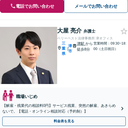
電話でお問い合わせ
メールでお問い合わせ
大屋 亮介
弁護士
ベリーベスト法律事務所 津オフィス
三
津駅
から
営業時間：09:30~18:
津
重
|
00（土日祝日）
徒歩8分
市
県
職場いじめ
【解雇・残業代の相談料0円】サービス残業、突然の解雇、あきらめ
ないで。【電話・オンライン相談対応（予約制）】
料金表を見る