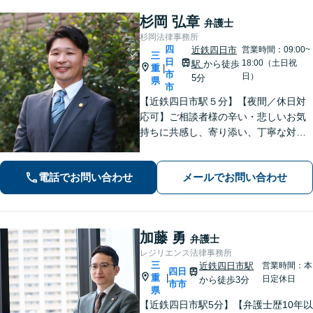
杉岡 弘章
弁護士
杉岡法律事務所
四
近鉄四日市
営業時間：09:00~
三
日
18:00（土日祝
駅
から徒歩
重
|
市
日）
5分
県
市
【近鉄四日市駅５分】【夜間／休日対
応可】ご相談者様の辛い・悲しいお気
持ちに共感し、寄り添い、丁寧な対応
を心がけます。離婚／不動産／借金／
相続／刑事事件など、幅広く対応【地
電話でお問い合わせ
メールでお問い合わせ
域に根ざした弁護士】お気軽にお問い
合わせください。
加藤 勇
弁護士
レジリエンス法律事務所
三
近鉄四日市駅
営業時間：本
四日
重
|
日定休日
から徒歩3分
市市
県
【近鉄四日市駅5分】【弁護士歴10年以