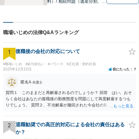
料）/ 相続問題（遺産分割、遺
言等）。是非一度ご相談くだ
さい。
職場いじめの法律Q&Aランキング
1
復職後の会社の対応について
#職場いじめ
#給与未払い
#パワハラ
#正社員・契約社員
2025年12月22日
役にたった
7
匿名A
弁護士
質問１ このままだと再解雇されるのでしょうか？ 回答 はい。おそ
らく会社はあなたの復職後の勤務態度を問題にして再度解雇するつも
りでしょう。 質問２、不当解雇が撤回された今会社の私に対する不当
な扱いは訴える事はできますか？ 回答 会社は従業員に業務上の指導
をすることができるので、注意指導だけでは訴えることは難しいでし
ょう。ただ、その内容が注意指導に必要な程度を超えた「ハラスメン
2
退職勧奨での高圧的対応による会社の責任はある
ト」になっていれば、訴えることができます（不法行為に基づく損害
か？
賠償請求訴訟）。ただし、賠償額は極めて低額でしょう。以前の解雇