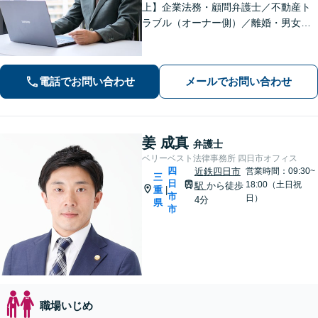
上】企業法務・顧問弁護士／不動産ト
ラブル（オーナー側）／離婚・男女問
題のご相談はお任せください。依頼者
様に寄り添い、解決まで真摯に対応し
てまいります【多才な他士業との連携
電話でお問い合わせ
メールでお問い合わせ
が強み】【完全個室でご相談】
姜 成真
弁護士
ベリーベスト法律事務所 四日市オフィス
四
近鉄四日市
営業時間：09:30~
三
日
18:00（土日祝
駅
から徒歩
重
|
市
日）
4分
県
市
職場いじめ