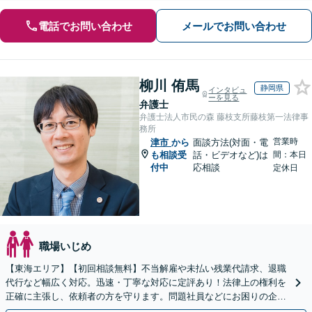
電話でお問い合わせ
メールでお問い合わせ
柳川 侑馬
静岡県
インタビュ
ーを見る
弁護士
弁護士法人市民の森 藤枝支所藤枝第一法律事
務所
営業時
津市
から
面談方法(対面・電
も相談受
話・ビデオなど)は
間：本日
付中
応相談
定休日
職場いじめ
【東海エリア】【初回相談無料】不当解雇や未払い残業代請求、退職
代行など幅広く対応。迅速・丁寧な対応に定評あり！法律上の権利を
正確に主張し、依頼者の方を守ります。問題社員などにお困りの企業
さまもぜひご相談ください【電話相談可】【法テラス可】