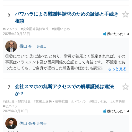
一部の弁護士が不快な態度を示した理由としては、会社との紛争が既
に解決している中で個人を訴える案件は、法的・実務的にハードルが
高く、実益も乏しいと判断されやすいため、対応をためらう弁護士が
6
パワハラによる慰謝料請求のための証拠と手続き
多いという事情があります。ただし、それを理由に怒鳴ったり感情的
相談
に対応することは、適切とは言えません。 また、複数の弁護士に相談
#パワハラ
#安全配慮義務違反
#職場いじめ
すること自体も全く失礼ではありません。相性や考え方を見極めるた
2025年10月28日
役にたった
4
めに意見を聞くことは、ごく自然なことです。 本件は「法的に可能
か」と「お気持ちの整理」との間で悩まれている状況と拝察します。
横山 令一
弁護士
結果の見通しや実益を踏まえつつ、納得できる判断ができるよう、冷
静に話を聞いてくれる弁護士を選ばれることが大切だと思います。 少
①②について 先に述べたとおり、労災が首尾よく認定されれば、その
しでもご参考になれば幸いです。
事実はハラスメント及び因果関係の立証として有益です。 不認定であ
ったとしても、ご自身が提出した報告書のほかにも調査記録が残ると
思われますので、やはり立証上有益です。 よって、先に労災認定の申
請をしておくことをお勧めします。 ③について 「会社への請求を行わ
ない」という文言に上司個人を含むとは解釈しえませんので、お見込
7
会社スマホの無断アクセスでの解雇証拠は違法
みのとおり、上司個人への影響は考えられません。
か？
#正社員・契約社員
#業務上過失・損害賠償
#パワハラ
#職場いじめ
#人事異動
#セクハラ
2025年9月10日
役にたった
4
佐山 亮介
弁護士