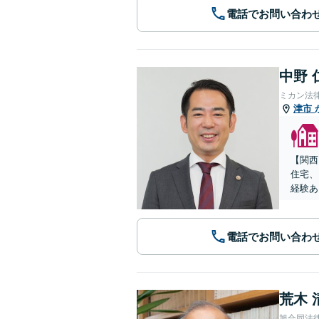
電話でお問い合わ
中野 
ミカン法
津市
【関西
住宅、
経験あ
電話でお問い合わ
荒木 
旭合同法