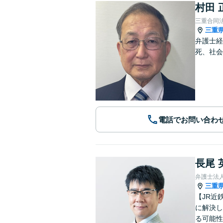
村田 
三重合同
三重
弁護士経
死、社会
電話でお問い合わ
長尾 
弁護士法
三重
【JR近
に解決し
る可能性