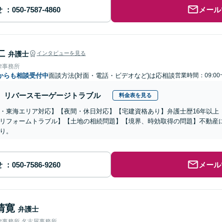
せ
メール
仁
弁護士
インタビューを見る
律事務所
からも相談受付中
面談方法(対面・電話・ビデオなど)は応相談
営業時間：09:00
リバースモーゲージトラブル
料金表を見る
・東海エリア対応】【夜間・休日対応】【宅建資格あり】弁護士歴16年以上
リフォームトラブル】【土地の相続問題】【境界、時効取得の問題】不動産
り。
せ
メール
清寛
弁護士
律事務所 名古屋事務所