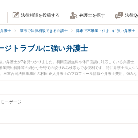
法律相談を投稿する
弁護士を探す
法律Q
弁護士
津市で法律相談できる弁護士
津市で不動産・住まいに強い弁護士
ージトラブルに強い弁護士
強い弁護士が7名見つかりました。初回面談無料や休日面談に対応している弁護士
動産契約解除等の細かな分野での絞り込み検索もでき便利です。特に弁護士法人シン
士、三重合同法律事務所の村田 正人弁護士のプロフィール情報や弁護士費用、強み
ルを今すぐに弁護士に相談したい』『リバースモーゲージトラブルのトラブル解決
相談できる津市内の弁護士に相談予約したい』などでお困りの相談者さんにおすす
モーゲージ