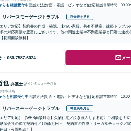
からも相談受付中
面談方法(対面・電話・ビデオなど)は応相談
営業時間：09:00
リバースモーゲージトラブル
料金表を見る
エリア対応】契約書の作成・確認、未払い家賃、共有不動産、建築トラブル
求の対応実績が豊富にございます。他の関連士業や不動産業界と円滑に連携
【初回面談無料】
せ
メー
哲也
弁護士
インタビューを見る
法律事務所
からも相談受付中
面談方法(対面・電話・ビデオなど)は応相談
営業時間：10:00
リバースモーゲージトラブル
料金表を見る
エリア対応】【WEB面談対応】欠陥住宅／泣き寝入りする前にご相談を！立
動産会社の顧問契約可／月額5万円～」契約書の作成・リーガルチェック／
休日・夜間相談可】