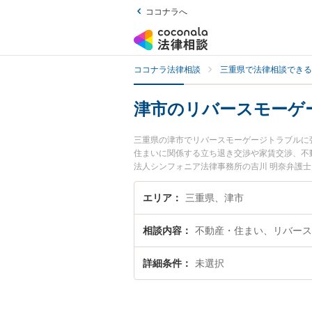
ココナラへ
ココナラ法律相談
三重県で法律相談できる
津市のリバースモーゲ
三重県の津市でリバースモーゲージトラブルに
住まいに関係する立ち退き交渉や家賃交渉、不
法人シンフォニア法律事務所の吉川 明奈弁護
発生したリバースモーゲージトラブルのトラブ
相談無料でリバースモーゲージトラブルを法律
エリア
三重県、津市
相談内容
不動産・住まい、リバース
詳細条件
未選択