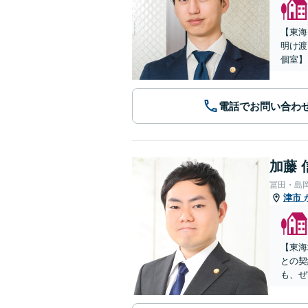
【東海
明け渡
個室】
電話でお問い合わ
加藤 
冨田・島
津市
【東海
との契
も、ぜ