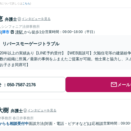
果について詳しくは
こちら
)
恵
弁護士
インタビューを見る
人シンフォニア法律事務所
県
津市
津駅
から徒歩1分
営業時間：09:00~18:00（平日）
|
リバースモーゲージトラブル
20年以上の実績あり【LINE予約受付】【WEB面談可】欠陥住宅等の建築
数の組織に所属／最新の事例をふまえたご提案が可能。他士業と協力し、ス
お子さま同席可】
せ
メール
大樹
弁護士
インタビューを見る
律事務所 春日井事務所
からも相談受付中
面談方法(対面・電話・ビデオなど)は応相談
営業時間：09:00