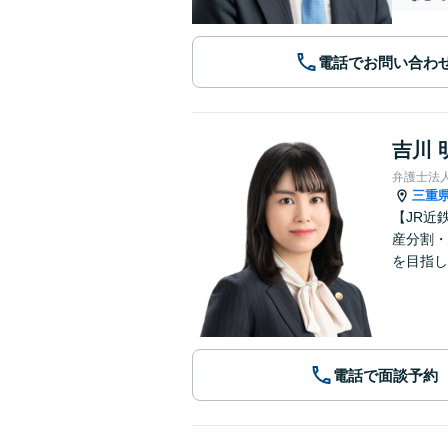
電話でお問い合わ
吉川 
弁護士法
三重
【JR近
産分割・
を目指し
電話で面談予約