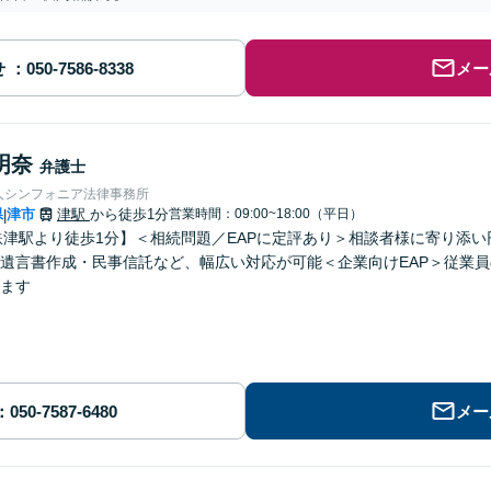
せ
メー
明奈
弁護士
人シンフォニア法律事務所
県
津市
津駅
から徒歩1分
営業時間：09:00~18:00（平日）
|
鉄津駅より徒歩1分】＜相続問題／EAPに定評あり＞相談者様に寄り添
遺言書作成・民事信託など、幅広い対応が可能＜企業向けEAP＞従業
ます
メー