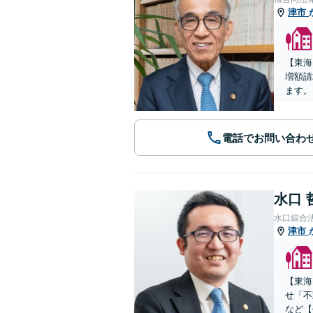
津市
【東海
増額請
ます。
電話でお問い合わ
水口 
水口綜合
津市
【東海
せ「不
など【