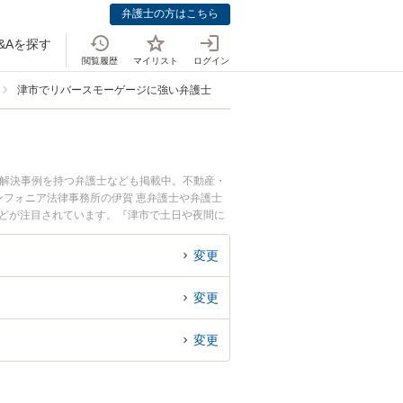
弁護士の方はこちら
&Aを探す
閲覧履歴
マイリスト
ログイン
津市でリバースモーゲージに強い弁護士
、解決事例を持つ弁護士なども掲載中。不動産・
フォニア法律事務所の伊賀 恵弁護士や弁護士
などが注目されています。『津市で土日や夜間に
の実績豊富な近くの弁護士を検索したい』『初回
めです。
変更
変更
変更