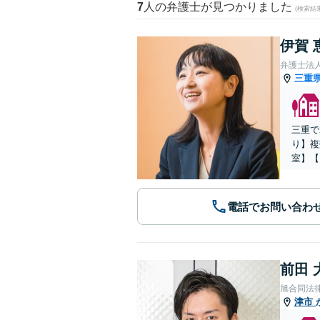
7
人の弁護士が見つかりました
(検索結
伊賀 
弁護士法
三重
三重で
り】複
室】【
電話でお問い合わ
前田 
旭合同法
津市