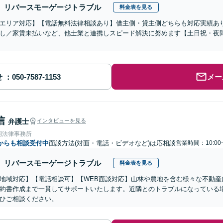
リバースモーゲージトラブル
料金表を見る
エリア対応】【電話無料法律相談あり】借主側・貸主側どちらも対応実績あ
し／家賃未払いなど、他士業と連携しスピード解決に努めます【土日祝・夜
せ
メー
信
弁護士
インタビューを見る
岡法律事務所
からも相談受付中
面談方法(対面・電話・ビデオなど)は応相談
営業時間：10:00
リバースモーゲージトラブル
料金表を見る
地域対応】【電話相談可】【WEB面談対応】山林や農地を含む様々な不動産
約書作成まで一貫してサポートいたします。近隣とのトラブルになっている
ひご相談ください。