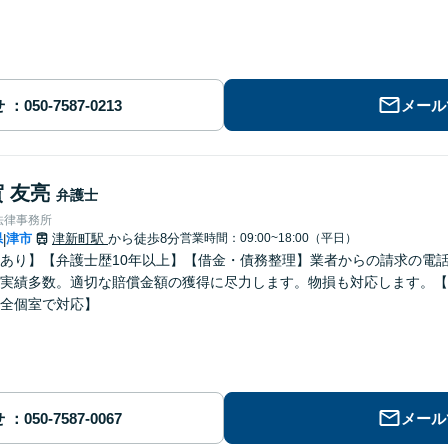
せ
メール
 友亮
弁護士
法律事務所
県
津市
津新町駅
から徒歩8分
営業時間：09:00~18:00（平日）
|
あり】【弁護士歴10年以上】【借金・債務整理】業者からの請求の電
実績多数。適切な賠償金額の獲得に尽力します。物損も対応します。【
全個室で対応】
せ
メール