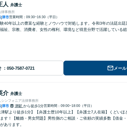
正人
弁護士
法律事務所
県
津市
営業時間：09:30~16:30（平日）
|
験40年以上の豊富な経験とノウハウで対処します。令和3年の法廷出廷回
福祉、宗教、消費者、女性の権利、環境など得意分野で活躍している総
せ
メール
英介
弁護士
人シンフォニア法律事務所
県
津市
津駅
から徒歩1分
営業時間：09:00~18:00（平日）
|
鉄津駅より徒歩1分】【弁護士歴10年以上】【弁護士7人在籍】くどい
ます！【離婚・男女問題】男性側のご相談・ご依頼の実績多数【借金・
があります。