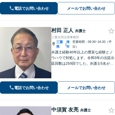
数【借金・債務整理】自己破産で、借
電話でお問い合わせ
メールでお問い合わせ
金を0にできる可能性があります。
村田 正人
弁護士
三重合同法律事務所
三重
津
営業時間：09:30~16:30（平
|
県
市
日）
弁護士経験40年以上の豊富な経験とノ
ウハウで対処します。令和3年の法廷出
廷回数は259回でした。弁護士5名が過
労死、社会福祉、宗教、消費者、女性
の権利、環境など得意分野で活躍して
いる総合的な法律事務所です。
電話でお問い合わせ
メールでお問い合わせ
中須賀 友亮
弁護士