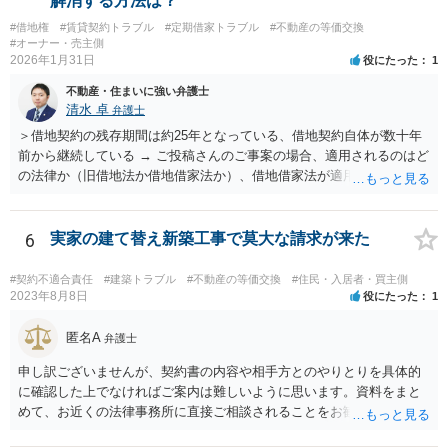
解消する方法は？
#借地権
#賃貸契約トラブル
#定期借家トラブル
#不動産の等価交換
#オーナー・売主側
2026年1月31日
役にたった
1
不動産・住まいに強い弁護士
清水 卓
弁護士
＞借地契約の残存期間は約25年となっている、借地契約自体が数十年
前から継続している → ご投稿さんのご事案の場合、適用されるのはど
の法律か（旧借地法か借地借家法か）、借地借家法が適用される場合
だとして、一般定期借地権となっていないか（そもそも契約の更新が
ないことを前提とする契約か、借地借家法の更新に関する規定の適用
のある契約か）等につき、まず、お父様が締結されている契約書の内
6
実家の建て替え新築工事で莫大な請求が来た
容を確認の上、確かめてみる必要があるように思います。 その上
で、契約書の内容や適用される法律等に基づき、今後の対応を検討な
#契約不適合責任
#建築トラブル
#不動産の等価交換
#住民・入居者・買主側
されるべきでしょう。 借地契約自体が数十年前から継続している等
2023年8月8日
役にたった
1
の事情からしますと、ご投稿さんのご事案は、借地契約が締結された
時期によっては、借地借家法ではなく、旧借地法が適用されるご事案
匿名A
弁護士
かもしれません。 ※借地借家法の施行日が平成４年８月１日の関係
申し訳ございませんが、契約書の内容や相手方とのやりとりを具体的
で、平成４年７月３１日以前に締結された借地契約については、依然
に確認した上でなければご案内は難しいように思います。資料をまと
として旧借地法が適用されます。 なお、適用される法律が旧借地
めて、お近くの法律事務所に直接ご相談されることをお勧めいたしま
法、借地借家法のいずれであったとしても、家主側の更新拒絶には正
す。
当事由が必要とされており、裁判実務上も容易には認められていませ