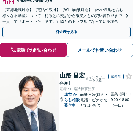
不動産の等価交換
【東海地域対応】【電話相談可】【WEB面談対応】山林や農地を含む
様々な不動産について、行政との交渉から譲受人との契約書作成まで
一貫してサポートいたします。近隣とのトラブルになっている場合
や、解決が難航している案件でも、ぜひご相談ください。
料金表を見る
電話でお問い合わせ
メールでお問い合わせ
山路 昌宏
愛知県
インタビュ
ーを見る
弁護士
尾崎・山路法律事務所
営業時間：0
津市
か
面談方法(対面・
らも相談
電話・ビデオな
9:00~18:00
受付中
ど)は応相談
（平日）