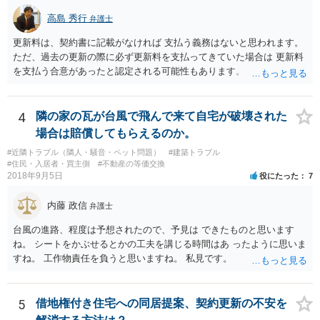
高島 秀行
弁護士
更新料は、契約書に記載がなければ 支払う義務はないと思われます。
ただ、過去の更新の際に必ず更新料を支払ってきていた場合は 更新料
を支払う合意があったと認定される可能性もあります。 弁護士に面談
で相談されたらよいと思います。
4
隣の家の瓦が台風で飛んで来て自宅が破壊された
場合は賠償してもらえるのか。
#近隣トラブル（隣人・騒音・ペット問題）
#建築トラブル
#住民・入居者・買主側
#不動産の等価交換
2018年9月5日
役にたった
7
内藤 政信
弁護士
台風の進路、程度は予想されたので、予見は できたものと思います
ね。 シートをかぶせるとかの工夫を講じる時間はあ ったように思いま
すね。 工作物責任を負うと思いますね。 私見です。
5
借地権付き住宅への同居提案、契約更新の不安を