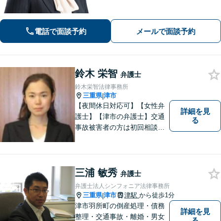
す。遺産分割・遺言書作成・民事信託
など、幅広い対応が可能＜企業向けEA
P＞従業員の抱えるお悩みをお伺いし、
電話で面談予約
メールで面談予約
改善・解決を目指します
鈴木 栄智
弁護士
鈴木栄智法律事務所
三重県
津市
|
【夜間休日対応可】【女性弁
詳細を見
護士】【津市の弁護士】交通
る
事故被害者の方は初回相談無
料です。ぜひ一度ご相談くだ
さい。
三浦 敏秀
弁護士
弁護士法人シンフォニア法律事務所
三重県
津市
津駅
から徒歩1分
|
津市羽所町の倒産処理・債務
詳細を見
整理・交通事故・離婚・男女
る