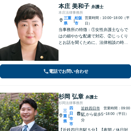
本庄 美和子
弁護士
本庄法律事務所
三重
松阪
営業時間：10:00~18:00（平
|
県
市
日）
当事務所の特徴：①女性弁護士ならで
はの細やかな配慮で対応、②じっくり
とお話を聞くために、法律相談の時間
は1時間枠の設定（ただし，初回30分間
分は無料）
電話でお問い合わせ
杉岡 弘章
弁護士
杉岡法律事務所
四
近鉄四日市
営業時間：09:00
三
日
~18:00（平日）
駅
から徒歩5
重
|
市
分
県
市
【近鉄四日市駅５分】【夜間／休日対