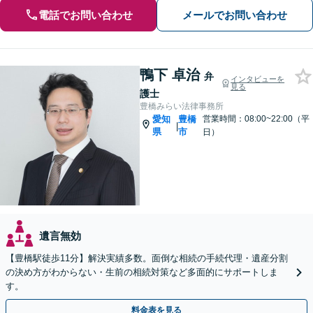
電話でお問い合わせ
メールでお問い合わせ
鴨下 卓治
弁
インタビューを
見る
護士
豊橋みらい法律事務所
愛知
豊橋
営業時間：08:00~22:00（平
|
県
市
日）
遺言無効
【豊橋駅徒歩11分】解決実績多数。面倒な相続の手続代理・遺産分割
の決め方がわからない・生前の相続対策など多面的にサポートしま
す。
料金表を見る