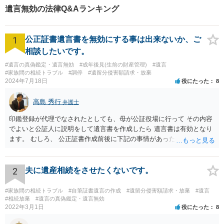
遺言無効の法律Q&Aランキング
1
公正証書遺言書を無効にする事は出来ないか、ご
相談したいです。
#遺言の真偽鑑定・遺言無効
#成年後見(生前の財産管理)
#遺言
#家族間の相続トラブル
#調停
#遺留分侵害額請求・放棄
2024年7月18日
役にたった
8
高島 秀行
弁護士
印鑑登録が代理でなされたとしても、母が公証役場に行って その内容
でよいと公証人に説明をして遺言書を作成したら 遺言書は有効となり
ます。 むしろ、 公正証書作成前後に下記の事情があったことが証明で
きれば判断能力がなく 無効だったと主張することが可能です。 翌年1
月に携帯が新しくなった母からの第一声は「ここにいたら殺される」
「面会に来てくれ」で、長男に聞くと「面会は出来ない。俺は携帯電
2
夫に遺産相続をさせたくないです。
話の使い方を教える為に会っている」「母の話は聞かなくて良い」と
電話が切れました。その後の電話でも「食事に毒が入っている」「体
#家族間の相続トラブル
#自筆証書遺言の作成
#遺留分侵害額請求・放棄
#遺言
にチップが埋められている」等、おかしかったです。 当時の診療記
#相続放棄
#遺言の真偽鑑定・遺言無効
2022年3月1日
役にたった
8
録、介護認定の資料、介護記録を取得して 弁護士に面談で相談された
方がよいと思います。