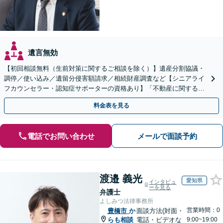
遺言無効
【初回相談無料（生前対策に関するご相談を除く）】遺産分割協議・
調停／使い込み／遺留分侵害額請求／相続財産調査など【シニアライ
フカウンセラー・認知症サポーターの資格あり】「不動産に関する相
続もお任せください」【当日・夜間相談可（要相談）】
料金表を見る
電話でお問い合わせ
メールで面談予約
渡邉 義光
愛知県
インタビュ
ーを見る
弁護士
よしみつ法律事務所
営業時間：0
豊橋市
か
面談方法(対面・
らも相談
電話・ビデオな
9:00~19:00