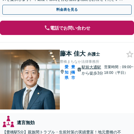
【休日・夜間対応OK】【豊橋駅10分】
料金表を見る
電話でお問い合わせ
藤本 佳大
弁護士
豊橋まちなか法律事務所
愛
豊
駅前大通駅
営業時間：09:00~
知
橋
|
18:00（平日）
から徒歩3分
県
市
遺言無効
【豊橋駅5分】親族間トラブル・生前対策の実績豊富！地元豊橋の不