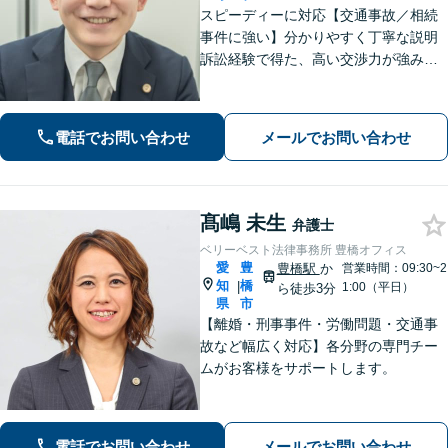
スピーディーに対応【交通事故／相続
事件に強い】分かりやすく丁寧な説明
訴訟経験で得た、高い交渉力が強みで
す。「相談してよかった！」と言って
いただけるような相談対応を心がけて
います。完全個室
電話でお問い合わせ
メールでお問い合わせ
髙嶋 未生
弁護士
ベリーベスト法律事務所 豊橋オフィス
愛
豊
豊橋駅
か
営業時間：09:30~2
知
橋
|
1:00（平日）
ら徒歩3分
県
市
【離婚・刑事事件・労働問題・交通事
故など幅広く対応】各分野の専門チー
ムがお客様をサポートします。
電話でお問い合わせ
メールでお問い合わせ