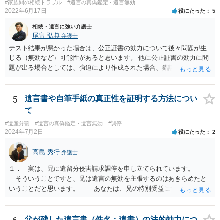
#家族間の相続トラブル
#遺言の真偽鑑定・遺言無効
2022年6月17日
役にたった
5
相続・遺言に強い弁護士
尾畠 弘典
弁護士
テスト結果が悪かった場合は、公正証書の効力について後々問題が生
じる（無効など）可能性があると思います。 他に公正証書の効力に問
題が出る場合としては、強迫により作成された場合、錯誤（勘違い）
の場合などがあります。 遺言の対象となる財産の多寡などにもよりま
すが、弁護士に作成を依頼する場合は、１０～数十万円程度になるケ
ースが多いと思います。 報酬体系は、弁護士ごとに異なりますので一
5
遺言書や自筆手紙の真正性を証明する方法につい
律の基準はありません。
て
#遺産分割
#遺言の真偽鑑定・遺言無効
#調停
2024年7月2日
役にたった
2
高島 秀行
弁護士
１． 実は、兄に遺留分侵害請求調停を申し立てられています。
そういうことですと、兄は遺言の無効を主張するのはあきらめたと
いうことだと思います。 あなたは、兄の特別受益について立証し
て、遺留分の問題を解決すればよいと思います。 弁護士に面談で
詳しい事情を話して相談された方がよいと思います。
父が残した遺言書（件名：遺書）の法的効力につ