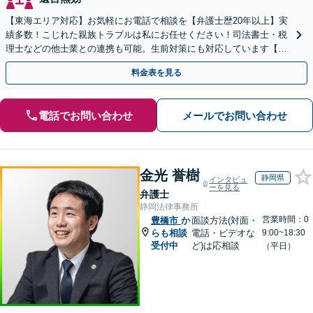
【東海エリア対応】お気軽にお電話で相談を【弁護士歴20年以上】実
績多数！こじれた親族トラブルは私にお任せください！司法書士・税
理士などの他士業との連携も可能。生前対策にも対応しています【夜
間・休日面談可】【完全個室・秘密厳守】
料金表を見る
電話でお問い合わせ
メールでお問い合わせ
金光 誉樹
静岡県
インタビュ
ーを見る
弁護士
静岡法律事務所
営業時間：0
豊橋市
か
面談方法(対面・
らも相談
電話・ビデオな
9:00~18:30
受付中
ど)は応相談
（平日）