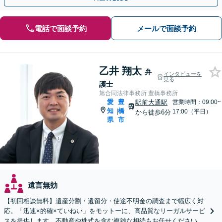
電話で面談予約
メールで面談予約
乙井 翔太
弁
インタビューを
見る
護士
旭合同法律事務所 豊橋事務所
愛
豊
駅前大通駅
営業時間：09:00~
知
橋
|
17:00（平日）
から徒歩6分
県
市
遺言無効
【初回相談無料】遺産分割・遺留分・使途不明金の調査まで幅広く対
応。「迅速×的確×ていねい」をモットーに、高品質なリーガルサービ
スを提供します。不動産や株式を含む複雑な相続もお任せください