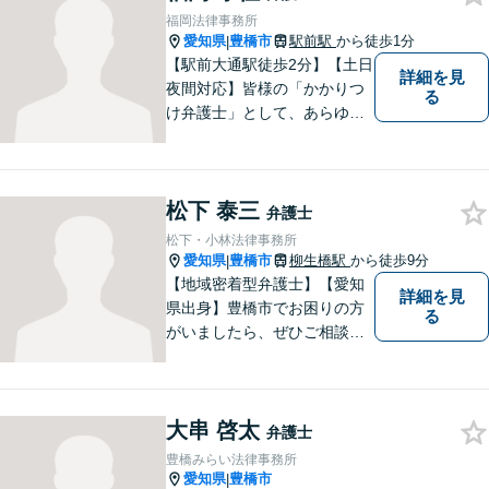
ただける人間性を大切にして
福岡法律事務所
います。お気軽にご相談くだ
愛知県
豊橋市
駅前駅
から徒歩1分
|
さい。
【駅前大通駅徒歩2分】【土日
詳細を見
夜間対応】皆様の「かかりつ
る
け弁護士」として、あらゆる
法的ソリューションをご提案
します。依頼者様の未来のた
め、全力で弁護させていただ
松下 泰三
きます。まずはお気軽にご相
弁護士
談ください。
松下・小林法律事務所
愛知県
豊橋市
柳生橋駅
から徒歩9分
|
【地域密着型弁護士】【愛知
詳細を見
県出身】豊橋市でお困りの方
る
がいましたら、ぜひご相談く
ださい。
大串 啓太
弁護士
豊橋みらい法律事務所
愛知県
豊橋市
|