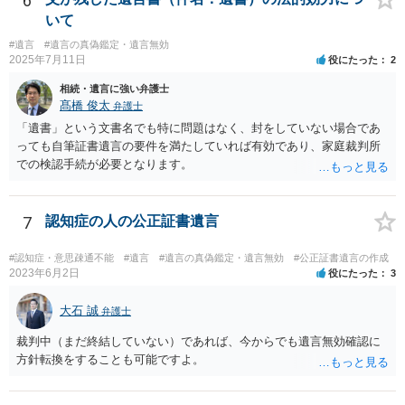
6
いて
#遺言
#遺言の真偽鑑定・遺言無効
2025年7月11日
役にたった
2
相続・遺言に強い弁護士
髙橋 俊太
弁護士
「遺書」という文書名でも特に問題はなく、封をしていない場合であ
っても自筆証書遺言の要件を満たしていれば有効であり、家庭裁判所
での検認手続が必要となります。
7
認知症の人の公正証書遺言
#認知症・意思疎通不能
#遺言
#遺言の真偽鑑定・遺言無効
#公正証書遺言の作成
2023年6月2日
役にたった
3
大石 誠
弁護士
裁判中（まだ終結していない）であれば、今からでも遺言無効確認に
方針転換をすることも可能ですよ。