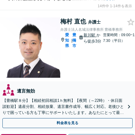
14件中 1-14件を表示
梅村 直也
弁護士
弁護士法人名城法律事務所 豊橋事務所
愛
豊
新川駅
か
営業時間：09:00~1
知
橋
|
7:30（平日）
ら徒歩3分
県
市
遺言無効
【豊橋駅８分】【相続初回相談1ｈ無料】【夜間（～22時）・休日面
談歓迎】遺産分割、相続放棄、遺言書作成等、幅広く対応。老後ひと
りで困っている方も丁寧にサポートいたします。あなたにとって最善
の方法を提案しています。お気軽にご相談ください。
料金表を見る