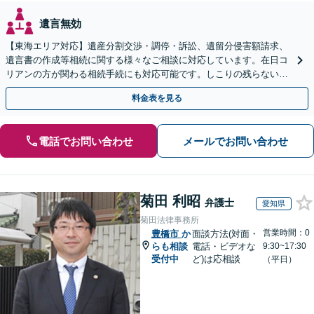
遺言無効
【東海エリア対応】遺産分割交渉・調停・訴訟、遺留分侵害額請求、
遺言書の作成等相続に関する様々なご相談に対応しています。在日コ
リアンの方が関わる相続手続にも対応可能です。しこりの残らない解
決を特に意識しています。
料金表を見る
電話でお問い合わせ
メールでお問い合わせ
菊田 利昭
弁護士
愛知県
菊田法律事務所
営業時間：0
豊橋市
か
面談方法(対面・
らも相談
電話・ビデオな
9:30~17:30
受付中
ど)は応相談
（平日）