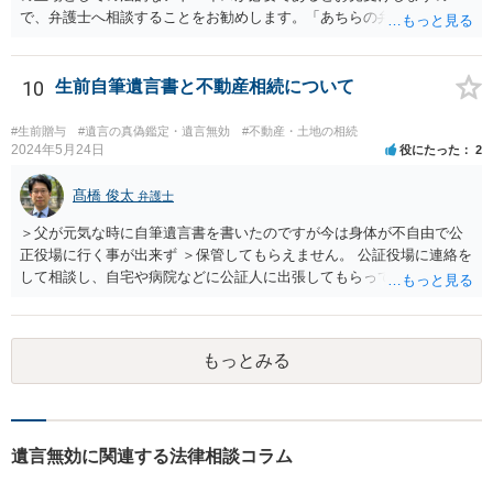
ったのか、遺産分割協議書が作成されているのか、奥様の署名押印が
で、弁護士へ相談することをお勧めします。「あちらの弁護士」（元
あるのかが重要です。奥様が何も署名していないのであれば、遺留分
嫁と娘の弁護士のことでしょうか）へ聴いても、自分に有利な主張や
以前に、法定相続分や遺産分割未了の問題として整理すべき場合もあ
誘導しかしてこないと思います。
ります。 奥様において戸籍謄本、不動産登記簿、固定資産評価証明
10
生前自筆遺言書と不動産相続について
書、遺言書の有無等を確認し、弁護士に個別に相談した方がよいと思
われます。
#生前贈与
#遺言の真偽鑑定・遺言無効
#不動産・土地の相続
2024年5月24日
役にたった
2
髙橋 俊太
弁護士
＞父が元気な時に自筆遺言書を書いたのですが今は身体が不自由で公
正役場に行く事が出来ず ＞保管してもらえません。 公証役場に連絡を
して相談し、自宅や病院などに公証人に出張してもらって公正証書を
作成するという方法もあります。また、相談して証人を用意してもら
うことも可能です。 ＞不動産名義を父から母に名義変更しておいた方
がいいのではと考えていますがどう思いますか？ 詳細が不明であり何
もっとみる
とも言えないのですが、遺言内容との関わりもあると思いますので、
弁護士に事情等を説明して個別に相談した方がよいように思います。
遺言無効に関連する法律相談コラム