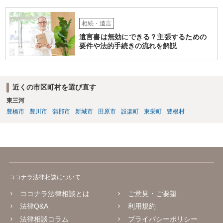
相続・遺言
遺言書は無効にできる？主張するための
要件や法的手続きの流れを解説
近くの市区町村を選び直す
東三河
豊橋市
豊川市
蒲郡市
新城市
田原市
設楽町
東栄町
豊根村
ココナラ法律相談について
ココナラ法律相談とは
ご意見・ご要望
法律Q&A
利用規約
法律相談コラム
プライバシーポリシー