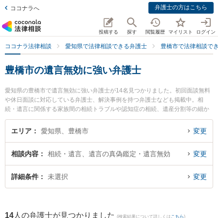
弁護士の方はこちら
ココナラへ
投稿する
探す
閲覧履歴
マイリスト
ログイン
ココナラ法律相談
愛知県で法律相談できる弁護士
豊橋市で法律相談で
豊橋市の遺言無効に強い弁護士
愛知県の豊橋市で遺言無効に強い弁護士が14名見つかりました。初回面談無料
や休日面談に対応している弁護士、解決事例を持つ弁護士なども掲載中。相
続・遺言に関係する家族間の相続トラブルや認知症の相続、遺産分割等の細か
な分野での絞り込み検索もでき便利です。特に弁護士法人名城法律事務所 豊橋
事務所の梅村 直也弁護士や豊橋みらい法律事務所の鴨下 卓治弁護士、旭合同法
エリア
愛知県、豊橋市
変更
律事務所 豊橋事務所の乙井 翔太弁護士のプロフィール情報や弁護士費用、強み
などが注目されています。『豊橋市で土日や夜間に発生した遺言無効のトラブ
相談内容
相続・遺言、遺言の真偽鑑定・遺言無効
変更
ルを今すぐに弁護士に相談したい』『遺言無効のトラブル解決の実績豊富な近
くの弁護士を検索したい』『初回相談無料で遺言無効を法律相談できる豊橋市
内の弁護士に相談予約したい』などでお困りの相談者さんにおすすめです。
詳細条件
未選択
変更
14
人の弁護士が見つかりました
(検索結果について詳しくは
こちら
)