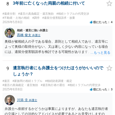
8
3年前に亡くなった両親の相続に付いて
#遺産分割
#遺言の真偽鑑定・遺言無効
#相続トラブルの代理交渉
#不動産・土地の相続
#調停
#遺留分侵害額請求・放棄
2026年5月8日
役にたった
4
相続・遺言に強い弁護士
髙橋 俊太
弁護士
奥様が被相続人の子である場合、原則として相続人であり、遺言等に
よって奥様の取得分がない、又は著しく少ない内容になっている場合
には、遺留分侵害額請求を検討できる可能性があります。ただし、
「相続は３年以内」という説明は、遺留分そのものではなく、相続登
記の義務化に関する説明と混同されている可能性があります。相続登
記については、不動産を相続で取得したことを知った日から３年以内
9
遺言執行者にも弁護士をつけたほうがかいいので
に申請する義務があります。一方、遺留分侵害額請求は、相続開始お
しょうか？
よび遺留分を侵害する贈与・遺贈があったことを知った時から１年で
#遺言
#家族間の相続トラブル
#相続財産調査・鑑定
時効にかかります。また、相続開始から１０年が経過すると、認識の
#遺言の真偽鑑定・遺言無効
#遺言執行者の選任
#相続トラブルの代理交渉
有無にかかわらず行使できなくなります。 奥様がご両親の死亡を最近
2025年8月8日
役にたった
3
まで知らなかったのであれば、少なくとも「知った時から１年」の時
効がいつから進むかは慎重に検討する必要があります。ただし、死亡
川添 圭
弁護士
から３年が経過しているとのことですので、早急に戸籍、遺言の有
無、不動産登記、遺産分割協議書の有無を確認した方がよいでしょ
弁護士へ依頼するかどうかは事案によりますが、あなたも遺言執行者
う。特に、お姉様側だけで不動産名義を変更している場合、遺言があ
の立場としての法的なアドバイスが必要であるとお見受けしますの