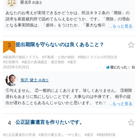
匿名B
弁護士
あなたのお考えが実現できるかどうかは、民法８９２条の「廃除」の
請求を家庭裁判所で認めてもらえるかどうか、です。「廃除」の理由
となる事実関係は、「虐待」をうけたか、「重大な侮辱」を受けた
か、推定相続人たる夫に「その他著しい非行」があったか否かです。
「廃除」は遺言でも可能です（民法８９３条）。 弁護士に具体的な事
情を話して相談して、「廃除」が可能か、実際に法律相談を受けるこ
3
提出期限を守らないのは良くあること？
とをお勧めします。
#家族間の相続トラブル
#不動産・土地の相続
#相続トラブルの代理交渉
#生前贈与
#遺言の真偽鑑定・遺言無効
#遺言
2025年3月26日
役にたった
11
鬼沢 健士
弁護士
①与えません。 ②一般的によくあります。珍しくありません。 ③期限
遅れをあまりに気にしないことです。大事なのは中身です。 相手の提
出が遅れることもあるんじゃないかと思います。 それでもあなた有利
にはなりません。
4
公正証書遺言を作りたいです。
#公正証書遺言の作成
#遺言の書き直し・やり直し
#遺言
#相続税対策