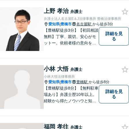
いたします。心に寄り添いな
上野 孝治
がら、尽力させていただきま
弁護士
すので、お気軽にお問い合わ
弁護士法人名古屋E＆J法律事務所 豊橋法律事務所
せ下さい。
愛知県
豊橋市
名古屋駅
から徒歩3分
|
【豊橋駅徒歩3分】【初回相談
詳細を見
無料】丁寧、親切、安心がモ
る
ットー。依頼者様の意向を深
く汲み取り、最善の解決に向
けて尽力します。法律のプロ
フェッショナルとして、皆様
小林 大悟
を明るい未来へと導きます。
弁護士
まずは無料相談をご利用くだ
小林大悟法律事務所
さい。
愛知県
豊橋市
豊橋駅
から徒歩8分
|
【豊橋駅徒歩8分】【無料駐車
詳細を見
場あり】弁護士歴10年以上。
る
経験から得たノウハウと知見
を駆使して、皆さまの期待に
お応えできるよう努力してま
いります。【夜間／休日対応
福岡 孝往
可能】親しみやすく、信頼い
弁護士