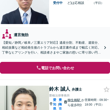
受付中
ど)は応相談
（平日）
遺言無効
【愛知／静岡／岐阜／三重エリア対応】遺産分割、不動産、遺留分、
相続放棄など相続発生後のトラブルから遺言書作成まで幅広く対応。
丁寧なヒアリングを行い、相談者さまやご家族の想いに寄り添い円滑
な解決へ導きます【オンライン面談OK】【休日相談可】
電話でお問い合わせ
鈴木 誠人
弁護士
豊橋法律事務所
愛
豊
柳生橋駅
か
営業時間：09:30~
知
橋
|
18:00（平日）
ら徒歩8分
県
市