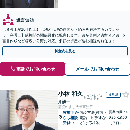
遺言無効
【弁護士歴10年以上】【法と心理の両面から悩みを解決するカウンセ
ラー弁護士】親族間の関係悪化に配慮します。遺産分割／遺留分／遺
言書作成など幅広い分野に対応。多額の資産が絡む相続もお任せくだ
さい。【夜間・休日の相談可能】【駐車場完備】
料金表を見る
電話でお問い合わせ
メールでお問い合わせ
小林 和久
岐阜県
インタビュ
ーを見る
弁護士
清流のまち法律事務所
営業時間：0
豊橋市
か
面談方法(対面・
らも相談
電話・ビデオな
9:30~18:00
受付中
ど)は応相談
（平日）