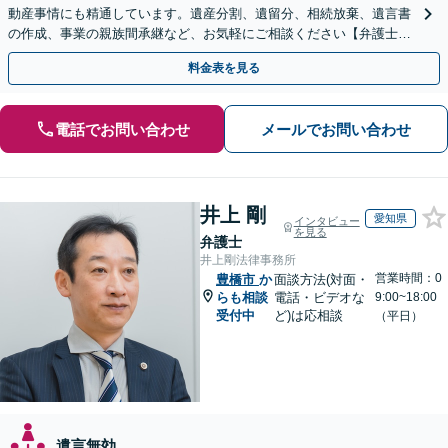
動産事情にも精通しています。遺産分割、遺留分、相続放棄、遺言書
の作成、事業の親族間承継など、お気軽にご相談ください【弁護士歴
10年】
料金表を見る
電話でお問い合わせ
メールでお問い合わせ
井上 剛
愛知県
インタビュー
を見る
弁護士
井上剛法律事務所
営業時間：0
豊橋市
か
面談方法(対面・
らも相談
電話・ビデオな
9:00~18:00
受付中
ど)は応相談
（平日）
遺言無効