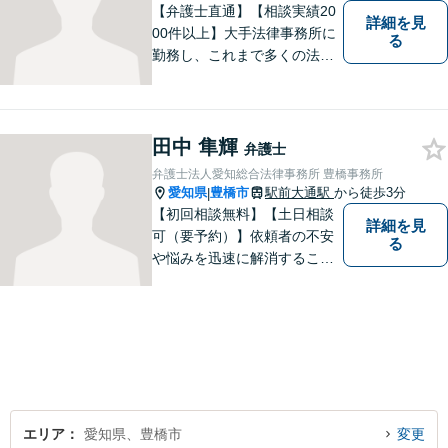
【弁護士直通】【相談実績20
詳細を見
00件以上】大手法律事務所に
る
勤務し、これまで多くの法律
相談を担当してきました。ど
んな相談でも構いません。初
回30分は無料ですから、お気
軽にお電話ください。
田中 隼輝
弁護士
弁護士法人愛知総合法律事務所 豊橋事務所
愛知県
豊橋市
駅前大通駅
から徒歩3分
|
【初回相談無料】【土日相談
詳細を見
可（要予約）】依頼者の不安
る
や悩みを迅速に解消すること
が弁護士としての仕事だと考
え、常に丁寧かつ迅速な対応
を心がけています。 依頼者が
気軽に相談できるように、謙
虚で親しみやすい弁護士を目
指しています。【駅前大通駅3
分】
エリア
愛知県、豊橋市
変更