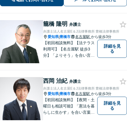
籠橋 隆明
弁護士
弁護士法人名古屋E＆J法律事務所 豊橋法律事務所
愛知県
豊橋市
名古屋駅
から徒歩3分
|
【初回相談無料】【法テラス
詳細を見
利用可】【名古屋駅 徒歩3
る
分】「よりそう」を合い言葉
に丁寧で親切な相談を心がけ
ております。信頼と安心をモ
ットーに弁護士が誠心誠意、
西岡 治紀
応対をさせていただきます。
弁護士
お気軽にご相談ください。
弁護士法人名古屋E＆J法律事務所 豊橋法律事務所
愛知県
豊橋市
名古屋駅
から徒歩3分
|
【初回相談無料】【夜間・土
詳細を見
曜日も相談可能】「憲法を暮
る
らしに生かす」を合い言葉
に、身近な法律相談窓口とし
て、あなたのご相談にお応え