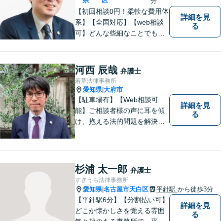
県
区
分
【初回相談0円！柔軟な費用体
詳細を見
系】【全国対応】【web相談
る
可】どんな些細なことでもお
気軽にご相談ください。イン
ターネット／削除請求や開示
請求、利用規約などのトラブ
河西 辰哉
弁護士
ルはお任せ！相続／感情面の
若草法律事務所
納得感を重視します。
愛知県
大府市
|
【駐車場有】【Web相談可
詳細を見
能】ご相談者様の声に耳を傾
る
け、抱える法的問題を解決す
るために全力を尽くします。
どんな困難も共に乗り越え
て、明るい未来へと進みまし
ょう。 地域のみなさまからの
杉浦 太一郎
弁護士
ご相談、お待ちしておりま
すぎうら法律事務所
す。
愛知県
名古屋市天白区
平針駅
から徒歩3分
|
【平針駅6分】【分割払い可】
詳細を見
どこか懐かしさを覚える雰囲
る