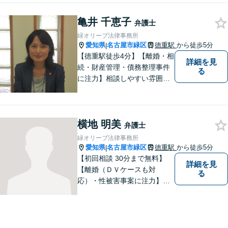
つべく、環境問題やマイナン
亀井 千恵子
バー等の情報問題にも意欲高
弁護士
く取り組みます。お困りごと
緑オリーブ法律事務所
があれば。お気軽にご相談く
愛知県
名古屋市緑区
徳重駅
から徒歩5分
|
ださい。
【徳重駅徒歩4分】【離婚・相
詳細を見
続・財産管理・債務整理事件
る
に注力】相談しやすい雰囲気
を心がけております。お気軽
にご相談ください。【駐車場
有】
横地 明美
弁護士
緑オリーブ法律事務所
愛知県
名古屋市緑区
徳重駅
から徒歩5分
|
【初回相談 30分まで無料】
詳細を見
【離婚（ＤＶケースも対
る
応）・性被害事案に注力】
【子連れでのご相談可】