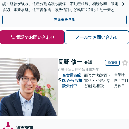
績・経験が強み。遺産分割協議や調停、不動産相続、相続放棄・限定
承認、事業承継、遺言書作成、家族信託など幅広く対応！他士業と連
携して円滑な問題解決を目指します。【初回面談無料】
料金表を見る
電話でお問い合わせ
メールでお問い合わせ
長野 修一
弁護士
静岡県
弁護士法人長野法律事務所
営業時
名古屋市緑
面談方法(対面・
区
からも相
電話・ビデオな
間：本日
談受付中
ど)は応相談
定休日
遺言変更