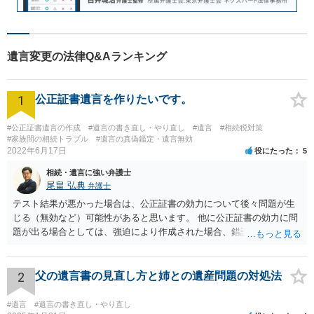
遺言変更の法律Q&Aランキング
1
公正証書遺言を作りたいです。
#公正証書遺言の作成
#遺言の書き直し・やり直し
#遺言
#相続税対策
#家族間の相続トラブル
#遺言の真偽鑑定・遺言無効
2022年6月17日
役にたった
5
相続・遺言に強い弁護士
尾畠 弘典
弁護士
テスト結果が悪かった場合は、公正証書の効力について後々問題が生
じる（無効など）可能性があると思います。 他に公正証書の効力に問
題が出る場合としては、強迫により作成された場合、錯誤（勘違い）
の場合などがあります。 遺言の対象となる財産の多寡などにもよりま
すが、弁護士に作成を依頼する場合は、１０～数十万円程度になるケ
ースが多いと思います。 報酬体系は、弁護士ごとに異なりますので一
2
父の遺言書の見直し方と姉との遺産問題の対処法
律の基準はありません。
#遺言
#遺言の書き直し・やり直し