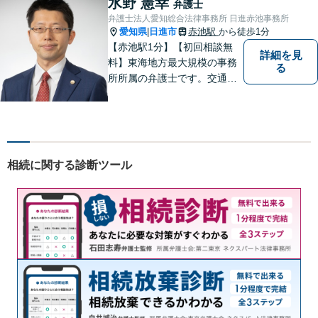
水野 憲幸
弁護士
察官の経験を活かした交通事
弁護士法人愛知総合法律事務所 日進赤池事務所
故事案対応もいたします。
愛知県
日進市
赤池駅
から徒歩1分
|
【赤池駅1分】【初回相談無
詳細を見
料】東海地方最大規模の事務
る
所所属の弁護士です。交通事
故、離婚問題、相続問題等多
数の事件を扱っています。初
回相談無料、営業時間外の相
談対応も行っております。ま
ずは、お気軽にお電話くださ
相続に関する診断ツール
い。