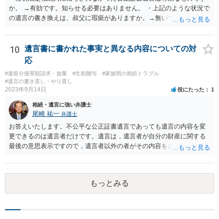
か。 →有効です。知らせる必要はありません。 ・上記のような状況で
の遺言の書き換えは、叔父に瑕疵がありますか。→無いです。 ・分割
する場合の比率は、現状で、客観的に見てどの程度が妥当と考えられ
ますか。 →本人が自由に決められますので、どこが妥当とは言えない
です。客観的な基準もありません。 ・できれば穏やかに、分割を拒否
10
遺言書に書かれた事実と異なる内容についての対
することはできますか。 →分割を拒否するということは、遺産はいら
応
ないということでしょうか。遺言で、受取を指定されててもいらない
#遺留分侵害額請求・放棄
#生前贈与
#家族間の相続トラブル
と拒否することはできます。理由を説明する必要はありません。
#遺言の書き直し・やり直し
2023年9月14日
役にたった
1
相続・遺言に強い弁護士
尾崎 祐一
弁護士
お答えいたします。不公平な公正証書遺言であっても遺言の内容を変
更できるのは遺言者だけです。遺言は，遺言者が自分の財産に関する
最後の意思表示ですので，遺言者以外の者がその内容を左右させるこ
とはできません。たとえ間違っていても誰かがその内容を変更するこ
とはできないのです。
もっとみる