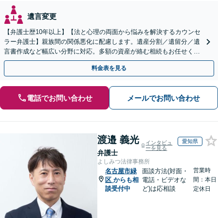
遺言変更
【弁護士歴10年以上】【法と心理の両面から悩みを解決するカウンセ
ラー弁護士】親族間の関係悪化に配慮します。遺産分割／遺留分／遺
言書作成など幅広い分野に対応。多額の資産が絡む相続もお任せくだ
さい。【夜間・休日の相談可能】【駐車場完備】
料金表を見る
電話でお問い合わせ
メールでお問い合わせ
渡邉 義光
愛知県
インタビュ
ーを見る
弁護士
よしみつ法律事務所
営業時
名古屋市緑
面談方法(対面・
区
からも相
電話・ビデオな
間：本日
談受付中
ど)は応相談
定休日