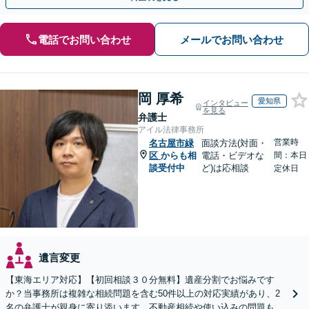
電話でお問い合わせ
メールでお問い合わせ
岡 厚希
愛知県
インタビュー
を見る
弁護士
アイル法律事務所
営業時
名古屋市緑
面談方法(対面・
区
からも相
電話・ビデオな
間：本日
談受付中
ど)は応相談
定休日
遺言変更
【東海エリア対応】【初回相談３０分無料】遺産分割でお悩みです
か？当事務所は複雑な相続問題を含む50件以上の対応実績があり、2
名の弁護士が親身に寄り添います。不動産相続や使い込みの問題も分