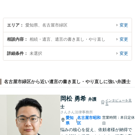
エリア
愛知県、名古屋市緑区
変更
相談内容
相続・遺言、遺言の書き直し・やり直し
変更
詳細条件
未選択
変更
名古屋市緑区から近い遺言の書き直し・やり直しに強い弁護士
岡松 勇希
弁護
インタビューを見
る
士
さんさん法律事務所
愛知
名古屋市昭和
営業時間：本日定休
|
県
区
日
悩みの核心を捉え、依頼者様が納得で