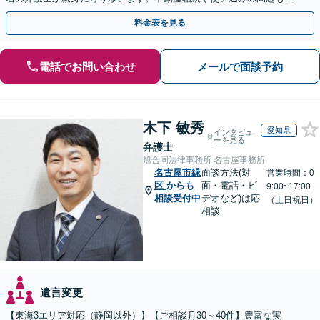
かりやすく解説。WEB相談可能。LINE予約受付中
料金表を見る
電話でお問い合わせ
メールで面談予約
木下 敏秀
愛知県
インタビュ
ーを見る
弁護士
旭合同法律事務所 名古屋事務所
名古屋市緑
面談方法(対
営業時間：0
区
からも
面・電話・ビ
9:00~17:00
相談受付中
デオなど)は応
（土日祝日）
相談
遺言変更
【東海3エリア対応（静岡以外）】【ご相談月30～40件】豊富な実