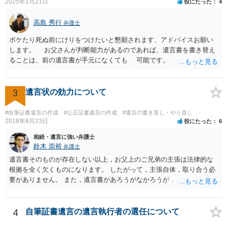
2025年1月21日
役にたった
4
高島 秀行
弁護士
ボケたり死ぬ前にけりをつけたいと懇願されます、アドバイスお願い
します。 お父さんが判断能力があるのであれば、遺言書を書き替え
ることは、前の遺言書が手元になくても 可能です。 将来遺言の効
力が争われますから、医師にお父さんが判断能力があるかどうか検査
してもらって 診断書を取得して、公証役場へ行って公正証書遺言を
作成するのがよいと思います。 将来争われることが見込まれること
3
遺言状の効力について
から、弁護士に依頼して手続きを進めた方がよいと思います。
#自筆証書遺言の作成
#公正証書遺言の作成
#遺言の書き直し・やり直し
2018年8月23日
役にたった
6
相続・遺言に強い弁護士
鈴木 崇裕
弁護士
遺言書そのものが存在しない以上，お父上のご兄弟の主張は法律的な
根拠を全く欠くものになります。 したがって，主張自体，取り合う必
要がありません。 また，遺言書があろうがなかろうが，お父上のご兄
弟と面会しなければならない義務はもともとありません。 峰岸先生の
ご回答にもありますが， 代理人弁護士をたてて，その弁護士から相手
方に対して， ・相続に関する主張は法的根拠がなく，一切応じないこ
4
自筆証書遺言の遺言執行者の選任について
と ・今後一切の連絡をしてこないでほしいこと ・連絡を継続してくる