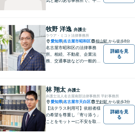
気と趣のある事務所で、平針
に縁とゆかりを持った弁護士
が【相続・不動産・一般民
事・企業法務・税務】といっ
た幅広い対応業務で問題解決
牧野 洋逸
弁護士
に取り組みます。
ラウア・ミコト法律事務所
愛知県
名古屋市昭和区
桜山駅
から徒歩8分
|
名古屋市昭和区の法律事務
詳細を見
所。相続、不動産、企業法
る
務、交通事故などの一般的な
法律相談はもちろん、スポー
ツ法務にも積極的に取り組ん
でいます【初回30分相談無
料】【桜山駅より徒歩８分】
林 翔太
弁護士
【駐車場あり】【オンライン
弁護士法人名古屋南部法律事務所 平針事務所
相談可】
愛知県
名古屋市天白区
平針駅
から徒歩3分
|
【法テラス利用可】依頼者様
詳細を見
の希望を尊重し「寄り添う」
る
ことをモットーに不安を取り
除くサポートをしてまいりま
す。法律の観点からだけでな