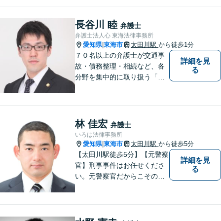
く、お気持ちやご事情に寄り
添った対応が可能です。お気
長谷川 睦
弁護士
軽にご相談ください。
弁護士法人心 東海法律事務所
愛知県
東海市
太田川駅
から徒歩1分
|
７０名以上の弁護士が交通事
詳細を見
故・債務整理・相続など、各
る
分野を集中的に取り扱う「分
野担当制」とすることで、ご
依頼者様に高品質・低コスト
でのリーガルサービスを提供
できるよう努めております。
林 佳宏
弁護士
いろは法律事務所
愛知県
東海市
太田川駅
から徒歩5分
|
【太田川駅徒歩5分】【元警察
詳細を見
官】刑事事件はお任せくださ
る
い。元警察官だからこその視
点で、有利な解決を目指しま
す。粘り強い交渉を行いま
す。相手側の無理難題に屈す
ることはございません。元警