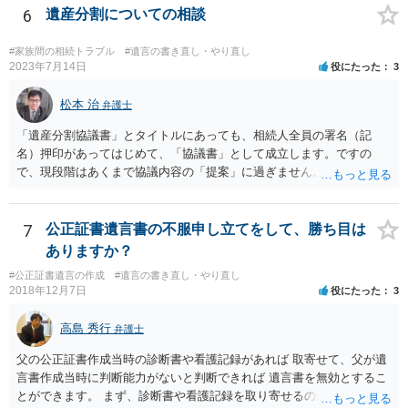
6
遺産分割についての相談
#家族間の相続トラブル
#遺言の書き直し・やり直し
2023年7月14日
役にたった
3
松本 治
弁護士
「遺産分割協議書」とタイトルにあっても、相続人全員の署名（記
名）押印があってはじめて、「協議書」として成立します。ですの
で、現段階はあくまで協議内容の「提案」に過ぎません。 納得がいか
なければ、署名（記名）押印を拒むことです。１人でも拒むと協議不
成立となります。その場合、成立させたい相続人が、家庭裁判所に遺
産分割調停を申し立てなければなりません。 なお、弁護士の送付状
7
公正証書遺言書の不服申し立てをして、勝ち目は
は、通常、相続人全員分の（本件であれば４通の）「遺産分割協議
ありますか？
書」を作成するところ、１通だけの作成にとどめる理由が書かれてい
#公正証書遺言の作成
#遺言の書き直し・やり直し
るものです。
2018年12月7日
役にたった
3
高島 秀行
弁護士
父の公正証書作成当時の診断書や看護記録があれば 取寄せて、父が遺
言書作成当時に判断能力がないと判断できれば 遺言書を無効とするこ
とができます。 まず、診断書や看護記録を取り寄せるのが重要となり