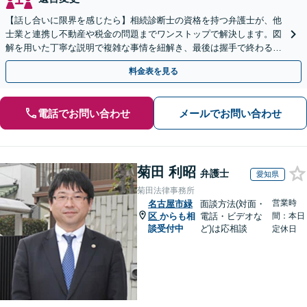
【話し合いに限界を感じたら】相続診断士の資格を持つ弁護士が、他
士業と連携し不動産や税金の問題までワンストップで解決します。図
解を用いた丁寧な説明で複雑な事情を紐解き、最後は握手で終わる円
満な解決へ導きます。【東海エリア・神奈川県対応】
料金表を見る
電話でお問い合わせ
メールでお問い合わせ
菊田 利昭
弁護士
愛知県
菊田法律事務所
営業時
名古屋市緑
面談方法(対面・
区
からも相
電話・ビデオな
間：本日
談受付中
ど)は応相談
定休日