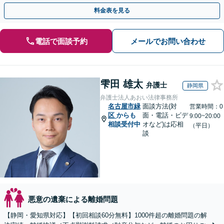
間・休日面談可】【完全個室】【名古屋駅7分】
料金表を見る
電話で面談予約
メールでお問い合わせ
雫田 雄太
弁護士
静岡県
弁護士法人あおい法律事務所
名古屋市緑
面談方法(対
営業時間：0
区
からも
面・電話・ビデ
9:00~20:00
相談受付中
オなど)は応相
（平日）
談
悪意の遺棄による離婚問題
【静岡・愛知県対応】【初回相談60分無料】1000件超の離婚問題の解