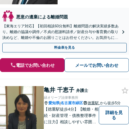
悪意の遺棄による離婚問題
【東海エリア対応】【初回相談60分無料】離婚問題の解決実績多数あ
り。離婚の協議や調停／不貞の慰謝料請求／財産分与や養育費の取り
決めなど、離婚や不倫のお困りごとはお任せください。お気持ちに寄
り添い、ご意向に沿う解決を目指します【Web相談可】
料金表を見る
電話でお問い合わせ
メールでお問い合わせ
亀井 千恵子
弁護士
緑オリーブ法律事務所
愛知県
名古屋市緑区
徳重駅
から徒歩5分
|
【徳重駅徒歩4分】【離婚・相
詳細を見
続・財産管理・債務整理事件
る
に注力】相談しやすい雰囲気
を心がけております。お気軽