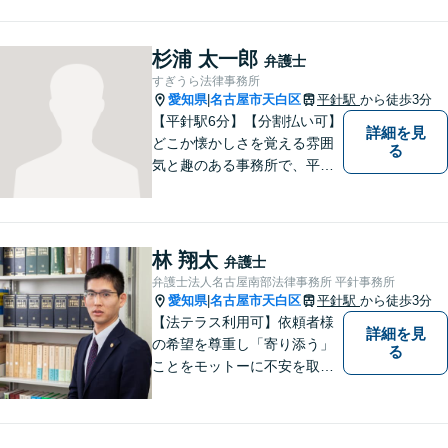
どんな困難も共に乗り越え
て、明るい未来へと進みまし
ょう。 地域のみなさまからの
杉浦 太一郎
弁護士
ご相談、お待ちしておりま
すぎうら法律事務所
す。
愛知県
名古屋市天白区
平針駅
から徒歩3分
|
【平針駅6分】【分割払い可】
詳細を見
どこか懐かしさを覚える雰囲
る
気と趣のある事務所で、平針
に縁とゆかりを持った弁護士
が【相続・不動産・一般民
事・企業法務・税務】といっ
た幅広い対応業務で問題解決
林 翔太
弁護士
に取り組みます。
弁護士法人名古屋南部法律事務所 平針事務所
愛知県
名古屋市天白区
平針駅
から徒歩3分
|
【法テラス利用可】依頼者様
詳細を見
の希望を尊重し「寄り添う」
る
ことをモットーに不安を取り
除くサポートをしてまいりま
す。法律の観点からだけでな
く、お気持ちやご事情に寄り