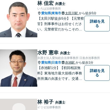
添った対応が可能です。お気
林 佳宏
弁護士
軽にご相談ください。
いろは法律事務所
愛知県
東海市
太田川駅
から徒歩5分
|
【太田川駅徒歩5分】【元警察
詳細を見
官】刑事事件はお任せくださ
る
い。元警察官だからこその視
点で、有利な解決を目指しま
す。粘り強い交渉を行いま
す。相手側の無理難題に屈す
ることはございません。元警
水野 憲幸
弁護士
察官の経験を活かした交通事
弁護士法人愛知総合法律事務所 日進赤池事務所
故事案対応もいたします。
愛知県
日進市
赤池駅
から徒歩1分
|
【赤池駅1分】【初回相談無
詳細を見
料】東海地方最大規模の事務
る
所所属の弁護士です。交通事
故、離婚問題、相続問題等多
数の事件を扱っています。初
回相談無料、営業時間外の相
談対応も行っております。ま
林 裕子
弁護士
ずは、お気軽にお電話くださ
イリゼ法律事務所