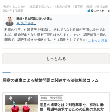
大きいように思われます。 調停前置主義との関係で、離婚訴訟を見据
えて調停を行う（即不調でも構わない）ということは考えられます
#離婚すること自体
#生活費を渡さない
#悪意の遺棄
#養育費
#親権
#育児放棄
が、ご自身のケースで現状離婚訴訟をしても難しいように思われます
2024年1月25日
役にたった
9
（別居期間の長期化を目標にするのが一般的）。 夫が有責配偶者であ
離婚・男女問題に強い弁護士
ると主張立証することは困難でしょう。 収入次第でご自身が支払いを
泉 亮介
弁護士
することになる可能性はあります。 物品のやりとりに関してはご自身
附票の住所、住民票等を確認し、それでもなお住所が不明な場合であ
による交渉ができていない状態ですので、 婚費の調停の際にお話をさ
れば、離婚理由となり得る可能性はあります。 ただ、調停前置主義の
れるか、調停外で代理人をたてるなどして交渉を検討されるとよいで
関係で、調停手続きを省略することは原則としてできません。また、
しょう。
調停では公示送達の手続きは利用できないため、調停を経た上で訴訟
を考える必要があるでしょう。 ご自身で対応が難しければ弁護士を立
てた方が良いかと思われます。 調停においては、相手と直接会うとい
もっとみる
うことは基本的にないため、代理人とご本人と裁判所で話をしていく
形となります。
悪意の遺棄による離婚問題に関連する法律相談コラム
離婚・男女問題
悪意の遺棄とは？判断基準や、有利に離
婚・慰謝料請求するための証拠の集め方