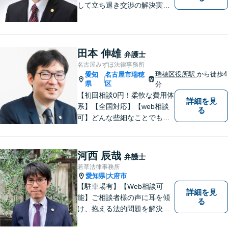
して立ち退き交渉の解決実績
多数】立ち退き（賃借人側で
賃料不払いの場合を除く）、
相続、交通事故（人身事故の
被害者側に限る）、離婚、企
田本 伸雄
弁護士
業及び個人事業主の顧問に関
名古屋みずほ法律事務所
する相談は初回相談無料で
瑞穂区役所駅
から徒歩4
愛知
名古屋市瑞穂
|
す。
県
区
分
【初回相談0円！柔軟な費用体
詳細を見
系】【全国対応】【web相談
る
可】どんな些細なことでもお
気軽にご相談ください。イン
ターネット／削除請求や開示
請求、利用規約などのトラブ
河西 辰哉
弁護士
ルはお任せ！相続／感情面の
若草法律事務所
納得感を重視します。
愛知県
大府市
|
【駐車場有】【Web相談可
詳細を見
能】ご相談者様の声に耳を傾
る
け、抱える法的問題を解決す
るために全力を尽くします。