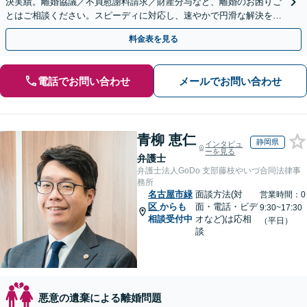
決実績。離婚協議／不貞慰謝料請求／財産分与など、離婚のお困りご
とはご相談ください。スピーディに対応し、速やかで円滑な解決を目
指します【女性弁護士・男性弁護士どちらも所属】
料金表を見る
電話でお問い合わせ
メールでお問い合わせ
青柳 恵仁
静岡県
インタビュ
ーを見る
弁護士
弁護士法人GoDo 支部藤枝やいづ合同法律事
務所
名古屋市緑
面談方法(対
営業時間：0
区
からも
面・電話・ビデ
9:30~17:30
相談受付中
オなど)は応相
（平日）
談
悪意の遺棄による離婚問題