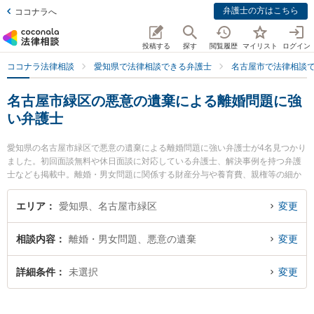
弁護士の方はこちら
ココナラへ
投稿する
探す
閲覧履歴
マイリスト
ログイン
ココナラ法律相談
愛知県で法律相談できる弁護士
名古屋市で法律相談
名古屋市緑区の悪意の遺棄による離婚問題に強
い弁護士
愛知県の名古屋市緑区で悪意の遺棄による離婚問題に強い弁護士が4名見つかり
ました。初回面談無料や休日面談に対応している弁護士、解決事例を持つ弁護
士なども掲載中。離婚・男女問題に関係する財産分与や養育費、親権等の細か
な分野での絞り込み検索もでき便利です。特に徳重法律事務所の杉山 清弁護士
や緑オリーブ法律事務所の亀井 千恵子弁護士、緑オリーブ法律事務所の濱嶌 将
エリア
愛知県、名古屋市緑区
変更
周弁護士のプロフィール情報や弁護士費用、強みなどが注目されています。
『名古屋市緑区で土日や夜間に発生した悪意の遺棄による離婚問題のトラブル
相談内容
離婚・男女問題、悪意の遺棄
変更
を今すぐに弁護士に相談したい』『悪意の遺棄による離婚問題のトラブル解決
の実績豊富な近くの弁護士を検索したい』『初回相談無料で悪意の遺棄による
離婚問題を法律相談できる名古屋市緑区内の弁護士に相談予約したい』などで
詳細条件
未選択
変更
お困りの相談者さんにおすすめです。