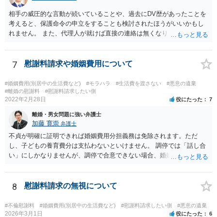
手方と合意を経るのは、難しいのではないでしょうか。 作成済みの
相手の威圧的な言動が続いていることや、過去にDV歴があったことを
協議書に記載された養育費の金額が法的にみて低すぎる場合は、養育
考えると、保護命令の申立をすることも検討されたほうがいいかもし
費増額を求める調停を提起するのがお勧めです。 調停で話し合いが
れません。 また、代理人が就けば直接の連絡は無くなりますので、ご
まとまらなければ、審判といって、それぞれの収入をもとに裁判所が
相談者の方も代理人を立てるのも一手です。 面会交流含め、元夫との
適切な金額を判断しますので、一応の決着はつきます。 調停や審判
やりとりが相当ご心労になっていると見受けられますので、一度弁護
で決定された養育費を支払わない場合は、強制執行（例えば給与の差
士や行政の相談窓口にご相談されることをお勧め致します。
7
慰謝料請求や婚姻費用について
押えが考えられます。）することが可能です。 作成済みの協議書
が、公正証書ではないのであれば、現状では約束違反に対して強制執
行することができないという状況です。 ④ まず、現状からすれば公
#婚姻費用(別居中の生活費など)
#モラハラ
#生活費を渡さない
#悪意の遺棄
#離婚の慰謝料
#慰謝料請求したい側
正証書の作成の依頼ではなく、依頼を受けるとすれば養育費増額の調
2022年2月28日
役にたった
7
停だと思います。 弁護士費用は自由化されており、弁護士ごとに
異なりますが、依頼時に２０～３０万円程度、増額が実現できた場合
離婚・男女問題に強い弁護士
には増額できた金額の●％という形で報酬を設定している場合が多いと
加藤 寛崇
弁護士
思います。 調停や審判によって、養育費が現状と比べて増減額し
不貞が明確に証明できれば婚姻費用分担義務は免除されます。ただ
得るのは③で説明したとおりです。 ⑤ 養育費の増額を求めることが
し、子どもの養育費分は支払わないといけません。 調停では「話し合
できる可能性があるのは③で説明したとおりです。 違反の内容次
い」にしかなりませんが、調停で合意できない場合、婚姻費用につい
第ではありますが、迷惑行為の停止を求めたり、賠償を求める訴訟と
ては裁判所が決める「審判」手続きに移るので、その段階で立証しな
いうものも、一応考えられないではありません。 ただし、訴訟を
いといけません。 慰謝料は調停では相手が応じないと決められないの
起こすにも相応の費用と時間がかかります。 たとえば養育費の増
で、訴訟を起こした裁判でしか（合意できない限り）請求できませ
8
慰謝料請求の無視について
額調停を依頼して、併せて弁護士から相手に迷惑行為をやめるよう通
ん。
知を行い牽制することが考えられます。
#不倫慰謝料
#婚姻費用(別居中の生活費など)
#慰謝料請求したい側
#悪意の遺棄
2026年3月1日
役にたった
6