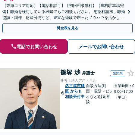
【東海エリア対応】【電話相談可】【初回相談無料】【無料駐車場完
備】離婚を検討している段階でもご相談ください。 慰謝料請求、離婚
協議・調停、財産分与など。豊富な経験で培ったノウハウを活かし、
相談者さまにとって最善の解決を目指します
料金表を見る
電話でお問い合わせ
メールでお問い合わせ
篠塚 渉
弁護士
愛知県
弁護士法人アストラル
名古屋市緑
面談方法(対
営業時間：0
区
からも
面・電話・ビデ
9:00~17:00
相談受付中
オなど)は応相
（平日）
談