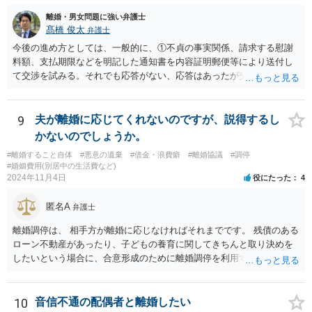
離婚・男女問題に強い弁護士
髙橋 俊太
弁護士
今後の進め方としては、一般的に、①不貞の事実関係、請求する慰謝
料額、支払期限などを明記した通知書を内容証明郵便等により送付し
て交渉を試みる。それでも応答がない、応答はあったが交渉で解決で
きそうにない場合は、②不貞慰謝料請求訴訟を提起するということに
なるでしょう。 また、配偶者と別居中で生活費が支払われていないと
いう点については、婚姻費用分担請求調停を申し立てることも有効で
9
夫が離婚に応じてくれないのですが、説得するし
す。 証拠の整理が重要ですので、早めに弁護士へ具体的事情を示して
かないのでしょうか。
相談することをお勧めします。
#離婚すること自体
#悪意の遺棄
#借金・浪費癖
#離婚協議
#調停
#婚姻費用(別居中の生活費など)
2024年11月4日
役にたった
4
匿名A
弁護士
離婚調停は、 相手方が離婚に応じなければそれまでです。 残債のある
ローン不動産があったり、子どもの養育に関してきちんと取り決めを
したいという場合に、合意形成のために離婚調停を利用することは合
理性があります。 ですが、ご自身のケースでは、そのような事情はな
いため、 申立てをしても相手方が出頭せず終わってしまったり、 半年
から一年調停をやって徒労に終わるだけといったデメリットの部分が
10
音信不通の配偶者と離婚したい