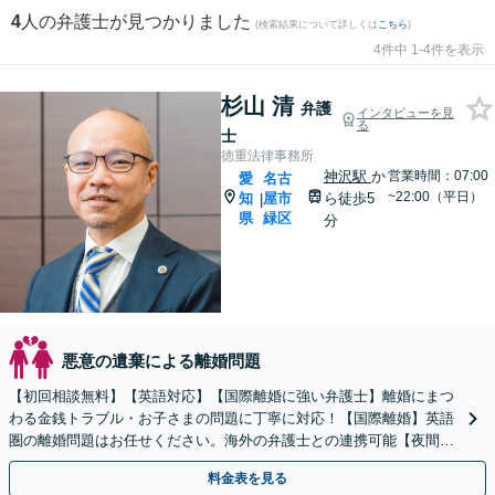
4
人の弁護士が見つかりました
(検索結果について詳しくは
こちら
)
4件中 1-4件を表示
杉山 清
弁護
インタビューを見
る
士
徳重法律事務所
神沢駅
か
営業時間：07:00
愛
名古
~22:00（平日）
知
屋市
ら徒歩5
|
県
緑区
分
悪意の遺棄による離婚問題
【初回相談無料】【英語対応】【国際離婚に強い弁護士】離婚にまつ
わる金銭トラブル・お子さまの問題に丁寧に対応！【国際離婚】英語
圏の離婚問題はお任せください。海外の弁護士との連携可能【夜間／
休日面談】【お子さま同席OK】【徳重駅／神沢駅5分】
料金表を見る