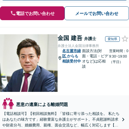
電話でお問い合わせ
メールでお問い合わせ
金国 建吾
弁護士
愛知県
弁護士法人金国法律事務所
名古屋市緑
面談方法(対
営業時間：0
区
からも
面・電話・ビデ
9:30~19:00
相談受付中
オなど)は応相
（平日）
談
悪意の遺棄による離婚問題
【電話相談可】【初回相談無料】「皆様に寄り添った相談を。 私たち
はあなたの味方です」経験豊富な弁護士がサポート。不貞慰謝料請求
や財産分与、婚姻費用、親権、面会交流など、幅広く対応します【夜