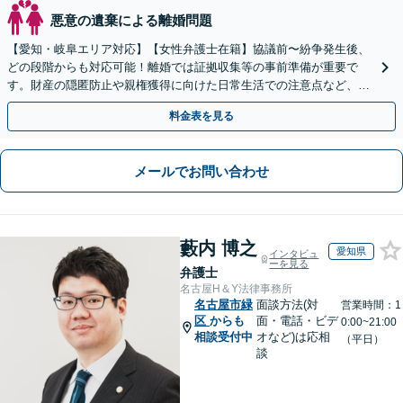
悪意の遺棄による離婚問題
【愛知・岐阜エリア対応】【女性弁護士在籍】協議前〜紛争発生後、
どの段階からも対応可能！離婚では証拠収集等の事前準備が重要で
す。財産の隠匿防止や親権獲得に向けた日常生活での注意点など、フ
ェーズに応じたアドバイスを提供します【子連れの相談OK】
料金表を見る
メールでお問い合わせ
藪内 博之
愛知県
インタビュ
ーを見る
弁護士
名古屋H＆Y法律事務所
名古屋市緑
面談方法(対
営業時間：1
区
からも
面・電話・ビデ
0:00~21:00
相談受付中
オなど)は応相
（平日）
談