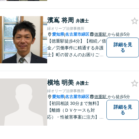
にご相談ください。【駐車場
有】
濱嶌 将周
弁護士
緑オリーブ法律事務所
愛知県
名古屋市緑区
徳重駅
から徒歩5分
|
【徳重駅徒歩4分】【相続／借
詳細を見
金／労働事件に精通する弁護
る
士】町の皆さんのお困りごと
を何でも解決するジェネラリ
スト弁護士。社会の秩序を保
つべく、環境問題やマイナン
横地 明美
バー等の情報問題にも意欲高
弁護士
く取り組みます。お困りごと
緑オリーブ法律事務所
があれば。お気軽にご相談く
愛知県
名古屋市緑区
徳重駅
から徒歩5分
|
ださい。
【初回相談 30分まで無料】
詳細を見
【離婚（ＤＶケースも対
る
応）・性被害事案に注力】
【子連れでのご相談可】