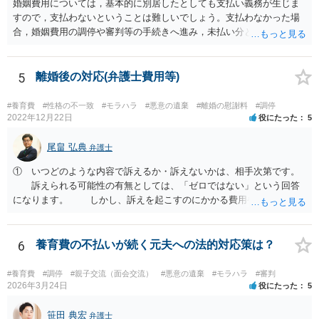
婚姻費用については，基本的に別居したとしても支払い義務が生じま
すので，支払わないということは難しいでしょう。支払わなかった場
合，婚姻費用の調停や審判等の手続きへ進み，未払い分として差押を
受けるリスクがあると言えます。
5
離婚後の対応(弁護士費用等)
#養育費
#性格の不一致
#モラハラ
#悪意の遺棄
#離婚の慰謝料
#調停
2022年12月22日
役にたった
5
尾畠 弘典
弁護士
① いつどのような内容で訴えるか・訴えないかは、相手次第です。
訴えられる可能性の有無としては、「ゼロではない」という回答
になります。 しかし、訴えを起こすのにかかる費用や手間を考え
れば、その可能性は、高くはないと思います。 ② 脅迫や錯誤、意思
能力がない状況で作成した場合などは、無効になったり取り消された
りする可能性があります。しかし、法的には無効や取消しを主張する
6
養育費の不払いが続く元夫への法的対応策は？
ハードルはとても高いです。お聞きする限り、今回のケースでは無効
や取消しとなるような事情はないと思われます。 ③ 公正証書を作成
#養育費
#調停
#親子交流（面会交流）
#悪意の遺棄
#モラハラ
#審判
するには、公正証書を作成すること自体の双方の合意と相互の協力
2026年3月24日
役にたった
5
（作成のためには双方日程を調整して公証役場に同時に赴く必要があ
ります）と、合意内容について双方の了承が必要です。 現状では相
笹田 典宏
弁護士