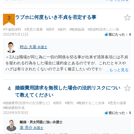
3
ラブホに何度もいき不貞を否定する事
#不倫慰謝料
#悪意の遺棄
#調停
#裁判
#離婚協議
#慰謝料請求したい側
2022年5月11日
役にたった
6
村山 大基
弁護士
＞2人は職場が同じ為に一切の関係を切る事が出来ず清算条項には不貞
を疑われる行為をした場合に違約金とあるのですが、これだとキスや
ハグは有りされたくないので上手く修正したいのですが、アドバイス
頂けないでしょうか？ 詳細は相談に行って聞いてみるのがいいと思い
ますが、 「不貞を疑われる行為」という書き方だと、今後何らかの接
触をした際にこれは不貞を疑われる行為ではない、勝手に疑っている
4
婚姻費用請求を無視した場合の法的リスクについ
だけだ、 と反論されかねません。 そのため、はっきり「不貞したらい
て教えてください
くら」とか、今回の経緯を踏まえるなら「二人で宿泊したらいくら」
#婚姻費用(別居中の生活費など)
#調停
#審判
#離婚すること自体
#悪意の遺棄
とか書いた方が、 言い逃れしにくいと思われます。 不貞や宿泊でない
#離婚書類作成
接触については、書き方を検討してみましょう。 ただ記載自体はでき
2024年9月30日
役にたった
5
ても、実際なかなかその証拠が掴みにくいのでは、と思います。 わざ
離婚・男女問題に強い弁護士
わざ屋外でそういう行為をするか、という問題です。
泉 亮介
弁護士