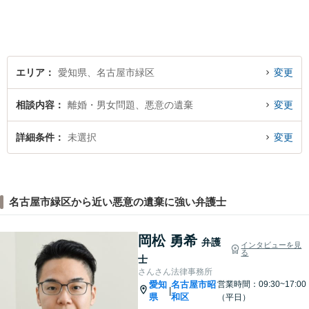
エリア
愛知県、名古屋市緑区
変更
相談内容
離婚・男女問題、悪意の遺棄
変更
詳細条件
未選択
変更
名古屋市緑区から近い悪意の遺棄に強い弁護士
岡松 勇希
弁護
インタビューを見
る
士
さんさん法律事務所
愛知
名古屋市昭
営業時間：09:30~17:00
|
県
和区
（平日）