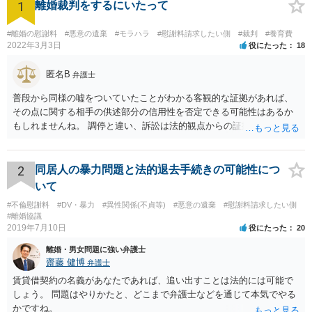
1
離婚裁判をするにいたって
#離婚の慰謝料
#悪意の遺棄
#モラハラ
#慰謝料請求したい側
#裁判
#養育費
2022年3月3日
役にたった
18
匿名B
弁護士
普段から同様の嘘をついていたことがわかる客観的な証拠があれば、
その点に関する相手の供述部分の信用性を否定できる可能性はあるか
もしれませんね。 調停と違い、訴訟は法的観点からの証拠と主張がよ
りいっそう重要になります。相手の暴言を吐かれたとの主張について
も、全体のなかでその主張がどの程度の意味を有するのかにより、対
処方法も変わってきうるものです。離婚に向けてしっかりと訴訟を進
2
同居人の暴力問題と法的退去手続きの可能性につ
めていく場合には、弁護士に依頼することを検討された方がいいかも
いて
しれませんね^^
#不倫慰謝料
#DV・暴力
#異性関係(不貞等)
#悪意の遺棄
#慰謝料請求したい側
#離婚協議
2019年7月10日
役にたった
20
離婚・男女問題に強い弁護士
齋藤 健博
弁護士
賃貸借契約の名義があなたであれば、追い出すことは法的には可能で
しょう。 問題はやりかたと、どこまで弁護士などを通じて本気でやる
かですね。