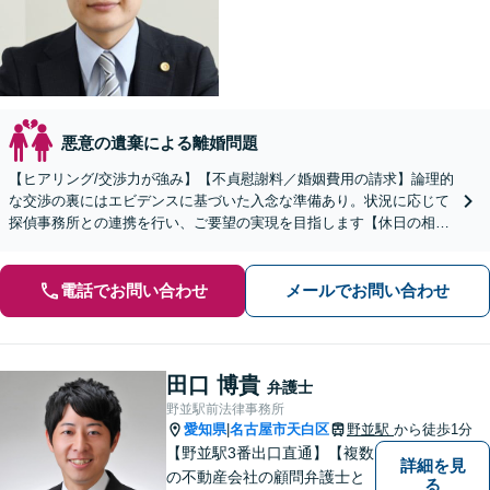
悪意の遺棄による離婚問題
【ヒアリング/交渉力が強み】【不貞慰謝料／婚姻費用の請求】論理的
な交渉の裏にはエビデンスに基づいた入念な準備あり。状況に応じて
探偵事務所との連携を行い、ご要望の実現を目指します【休日の相談
可能】【御器所駅／桜山駅徒歩14分】
電話でお問い合わせ
メールでお問い合わせ
田口 博貴
弁護士
野並駅前法律事務所
愛知県
名古屋市天白区
野並駅
から徒歩1分
|
【野並駅3番出口直通】【複数
詳細を見
の不動産会社の顧問弁護士と
る