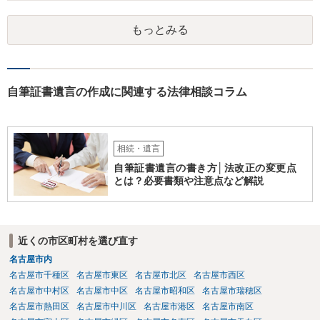
ます。 入籍した場合でも、原則契約者が単独で全ての債務を負うこと
には変わりがありません。 なかなか対応に難しい案件であり、公開の
もっとみる
場でアドバイスを行うのも限界があるように思われますので、資料等
を持参のうえ個別に弁護士に相談されることをお勧めします。
自筆証書遺言の作成に関連する法律相談コラム
相続・遺言
自筆証書遺言の書き方│法改正の変更点
とは？必要書類や注意点など解説
近くの市区町村を選び直す
名古屋市内
名古屋市千種区
名古屋市東区
名古屋市北区
名古屋市西区
名古屋市中村区
名古屋市中区
名古屋市昭和区
名古屋市瑞穂区
名古屋市熱田区
名古屋市中川区
名古屋市港区
名古屋市南区