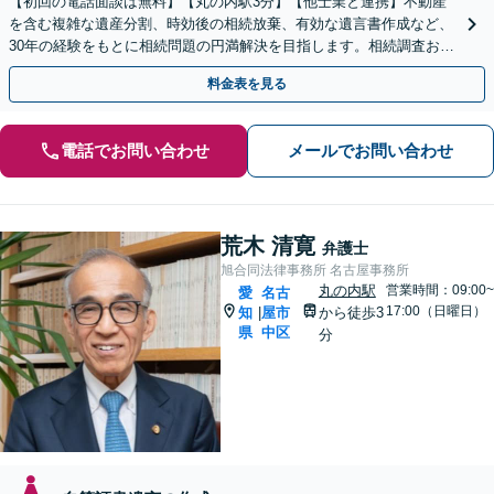
【初回の電話面談は無料】【丸の内駅3分】【他士業と連携】不動産
を含む複雑な遺産分割、時効後の相続放棄、有効な遺言書作成など、
30年の経験をもとに相続問題の円満解決を目指します。相続調査お任
せパックあり【出張対応可】【夜間休日対応】
料金表を見る
電話でお問い合わせ
メールでお問い合わせ
荒木 清寛
弁護士
旭合同法律事務所 名古屋事務所
丸の内駅
営業時間：09:00~
愛
名古
17:00（日曜日）
知
屋市
から徒歩3
|
県
中区
分