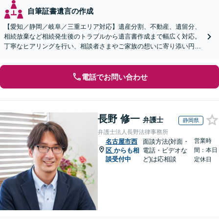
自筆証書遺言の作成
【愛知／静岡／岐阜／三重エリア対応】遺産分割、不動産、遺留分、
相続放棄など相続発生後のトラブルから遺言書作成まで幅広く対応。
丁寧なヒアリングを行い、相談者さまやご家族の想いに寄り添い円滑
な解決へ導きます【オンライン面談OK】【休日相談可】
電話でお問い合わせ
長野 修一
弁護士
静岡県
弁護士法人長野法律事務所
営業時
名古屋市西
面談方法(対面・
区
からも相
電話・ビデオな
間：本日
談受付中
ど)は応相談
定休日