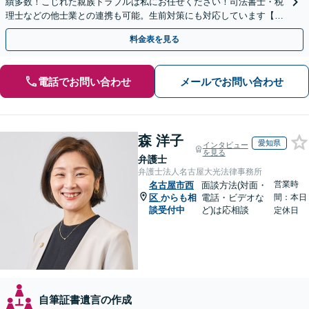
績多数！こじれた親族トラブルは私にお任せください！司法書士・税
理士などの他士業との連携も可能。生前対策にも対応しています【夜
間・休日面談可】【完全個室・秘密厳守】
料金表を見る
電話でお問い合わせ
メールでお問い合わせ
森 洋子
愛知県
インタビュー
を見る
弁護士
弁護士法人名古屋大光法律事務所
営業時
名古屋市西
面談方法(対面・
区
からも相
電話・ビデオな
間：本日
談受付中
ど)は応相談
定休日
自筆証書遺言の作成