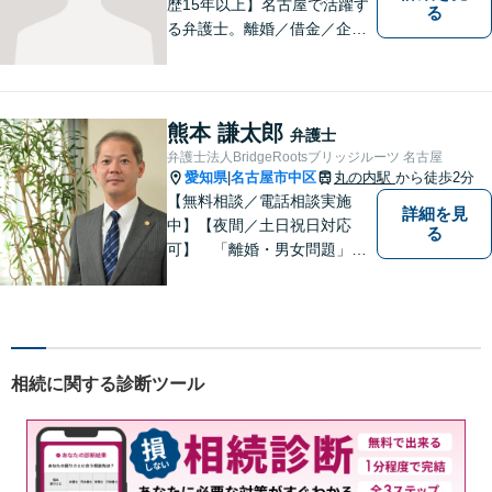
歴15年以上】名古屋で活躍す
る
る弁護士。離婚／借金／企業
法務等、幅広いお困りごとで
実績多数。お困りごとはお一
人で抱え込まず、まずはご相
談ください。皆様の明るい未
熊本 謙太郎
弁護士
来のため、日々精進して参り
弁護士法人BridgeRootsブリッジルーツ 名古屋
ます。
愛知県
名古屋市中区
丸の内駅
から徒歩2分
|
【無料相談／電話相談実施
詳細を見
中】【夜間／土日祝日対応
る
可】 「離婚・男女問題」
「交通事故」「労働問題」
「相続」「債務整理」「刑事
事件」に注力しております。
弁護士と事務職員が力を合わ
せ、依頼者のみなさまに満足
相続に関する診断ツール
していただけるようサポート
いたします！