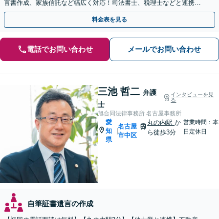
言書作成、家族信託など幅広く対応！司法書士、税理士などと連携し
て円滑な問題解決を目指します。【初回面談無料】
料金表を見る
電話でお問い合わせ
メールでお問い合わせ
三池 哲二
弁護
インタビューを見
る
士
旭合同法律事務所 名古屋事務所
愛
丸の内駅
か
営業時間：本
名古屋
知
|
日定休日
ら徒歩3分
市中区
県
自筆証書遺言の作成