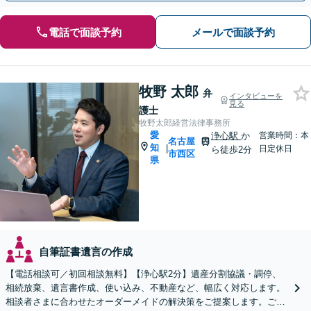
電話で面談予約
メールで面談予約
牧野 太郎
弁
インタビューを
見る
護士
牧野太郎経営法律事務所
愛
浄心駅
か
営業時間：本
名古屋
知
|
日定休日
ら徒歩2分
市西区
県
自筆証書遺言の作成
【電話相談可／初回相談無料】【浄心駅2分】遺産分割協議・調停、
相続放棄、遺言書作成、使い込み、不動産など、幅広く対応します。
相談者さまに合わせたオーダーメイドの解決策をご提案します。ご自