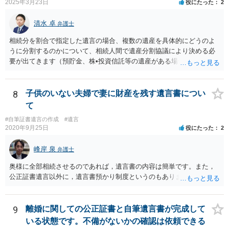
2025年3月23日
役にたった
2
清水 卓
弁護士
相続分を割合で指定した遺言の場合、複数の遺産を具体的にどうのよ
うに分割するのかについて、相続人間で遺産分割協議により決める必
要が出てきます（預貯金、株•投資信託等の遺産がある場合に、どの遺
産についても相続分の割合で分けるのか、預貯金はある相続人に、株•
投資信託は他の相続人にというような分け方をするのか等について
は、相続人間で遺産分割協議により決める必要があります）。
8
子供のいない夫婦で妻に財産を残す遺言書につい
て
#自筆証書遺言の作成
#遺言
2020年9月25日
役にたった
2
峰岸 泉
弁護士
奥様に全部相続させるのであれば，遺言書の内容は簡単です。また，
公正証書遺言以外に，遺言書預かり制度というのもあります。
9
離婚に関しての公正証書と自筆遺言書が完成して
いる状態です。不備がないかの確認は依頼できる