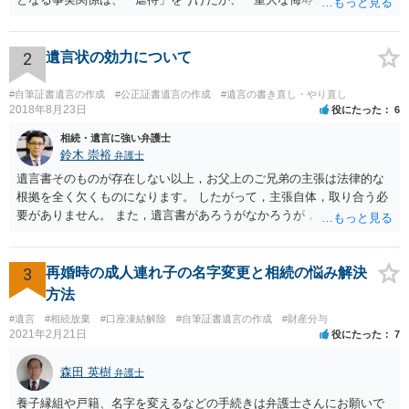
か、推定相続人たる夫に「その他著しい非行」があったか否かです。
「廃除」は遺言でも可能です（民法８９３条）。 弁護士に具体的な事
情を話して相談して、「廃除」が可能か、実際に法律相談を受けるこ
2
遺言状の効力について
とをお勧めします。
#自筆証書遺言の作成
#公正証書遺言の作成
#遺言の書き直し・やり直し
2018年8月23日
役にたった
6
相続・遺言に強い弁護士
鈴木 崇裕
弁護士
遺言書そのものが存在しない以上，お父上のご兄弟の主張は法律的な
根拠を全く欠くものになります。 したがって，主張自体，取り合う必
要がありません。 また，遺言書があろうがなかろうが，お父上のご兄
弟と面会しなければならない義務はもともとありません。 峰岸先生の
ご回答にもありますが， 代理人弁護士をたてて，その弁護士から相手
方に対して， ・相続に関する主張は法的根拠がなく，一切応じないこ
3
再婚時の成人連れ子の名字変更と相続の悩み解決
と ・今後一切の連絡をしてこないでほしいこと ・連絡を継続してくる
方法
ようであれば警察への通報や法的措置も辞さないこと などを記載した
#遺言
#相続放棄
#口座凍結解除
#自筆証書遺言の作成
#財産分与
書面を発送してもらうことがよろしいように思います。
2021年2月21日
役にたった
7
森田 英樹
弁護士
養子縁組や戸籍、名字を変えるなどの手続きは弁護士さんにお願いで