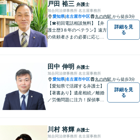
観点を踏まえた解決の見通し
戸田 裕三
弁護士
を丁寧に説明し、最適な方法
旭合同法律事務所 名古屋事務所
を見つけていきます。
愛知県
名古屋市中区
丸の内駅
から徒歩3分
|
【☎︎初回電話相談無料】【弁
詳細を見
護士歴3８年のベテラン】遠方
る
の依頼者さまの必要に応じて
ライン等ネットでの打ち合わ
せや多忙な方のために土日夜
間も対応致します。案件によ
っては分割払いにも対応させ
田中 伸明
弁護士
ていただいております【地下
旭合同法律事務所 名古屋事務所
鉄鶴舞線丸の内駅より徒歩５
愛知県
名古屋市中区
丸の内駅
から徒歩3分
|
分】
【愛知県で活躍する弁護士】
詳細を見
【著書あり】遺産相続／離婚
る
／労働問題に注力！探偵事務
所の紹介可能◎迅速、丁寧、
的確がモットーです。人間関
係も考慮した弁護を行いま
す。お困りごとがあれば、お
川村 将輝
弁護士
気軽にご相談を！【法テラス
旭合同法律事務所 名古屋事務所