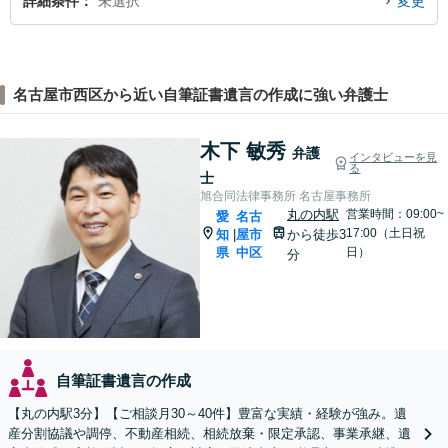
詳細条件
未選択
変更
名古屋市西区から近い自筆証書遺言の作成に強い弁護士
木下 敏秀
弁護
インタビューを見
る
士
旭合同法律事務所 名古屋事務所
丸の内駅
営業時間：09:00~
愛
名古
17:00（土日祝
知
屋市
から徒歩3
|
県
中区
日）
分
自筆証書遺言の作成
【丸の内駅3分】【ご相談月30～40件】豊富な実績・経験が強み。遺
産分割協議や調停、不動産相続、相続放棄・限定承認、事業承継、遺