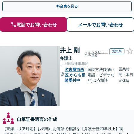
宅や病院への出張面談も可能です【WEB面談可】
料金表を見る
電話でお問い合わせ
メールでお問い合わせ
井上 剛
愛知県
インタビュー
を見る
弁護士
井上剛法律事務所
営業時
名古屋市西
面談方法(対面・
区
からも相
電話・ビデオな
間：本日
談受付中
ど)は応相談
定休日
自筆証書遺言の作成
【東海エリア対応】お気軽にお電話で相談を【弁護士歴20年以上】実