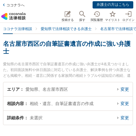
弁護士の方はこちら
ココナラへ
投稿する
探す
閲覧履歴
マイリスト
ログイン
ココナラ法律相談
愛知県で法律相談できる弁護士
名古屋市で法律相談
名古屋市西区の自筆証書遺言の作成に強い弁護
士
愛知県の名古屋市西区で自筆証書遺言の作成に強い弁護士が4名見つかりまし
た。初回面談無料や休日面談に対応している弁護士、解決事例を持つ弁護士な
ども掲載中。相続・遺言に関係する家族間の相続トラブルや認知症の相続、遺
産分割等の細かな分野での絞り込み検索もでき便利です。特にいなほ法律事務
所の伊藤 力也弁護士や牧野太郎経営法律事務所の牧野 太郎弁護士、and LEGA
エリア
愛知県、名古屋市西区
変更
L弁護士法人 名古屋駅オフィスの森 正晴弁護士のプロフィール情報や弁護士費
用、強みなどが注目されています。『名古屋市西区で土日や夜間に発生した自
相談内容
相続・遺言、自筆証書遺言の作成
変更
筆証書遺言の作成のトラブルを今すぐに弁護士に相談したい』『自筆証書遺言
の作成のトラブル解決の実績豊富な近くの弁護士を検索したい』『初回相談無
料で自筆証書遺言の作成を法律相談できる名古屋市西区内の弁護士に相談予約
詳細条件
未選択
変更
したい』などでお困りの相談者さんにおすすめです。