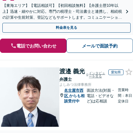
【東海エリア】【電話相談可】【初回相談無料】【弁護士歴10年以
上】迅速・細やかに対応。専門の税理士・司法書士と連携し、相続税
の計算や生前対策、登記などもサポートします。コミュニケーション
を大事にし、より納得できる解決を目指します。
料金表を見る
電話でお問い合わせ
メールで面談予約
渡邉 義光
愛知県
インタビュ
ーを見る
弁護士
よしみつ法律事務所
営業時
名古屋市西
面談方法(対面・
区
からも相
電話・ビデオな
間：本日
談受付中
ど)は応相談
定休日