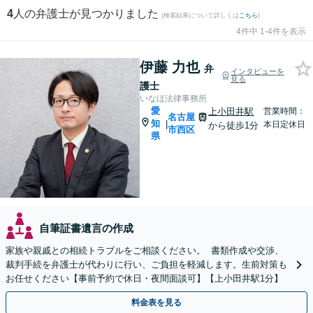
4
人の弁護士が見つかりました
(検索結果について詳しくは
こちら
)
4件中 1-4件を表示
伊藤 力也
弁
インタビューを
見る
護士
いなほ法律事務所
愛
上小田井駅
営業時間：
名古屋
知
|
本日定休日
から徒歩1分
市西区
県
自筆証書遺言の作成
家族や親戚との相続トラブルをご相談ください。 書類作成や交渉、
裁判手続を弁護士が代わりに行い、ご負担を軽減します。生前対策も
お任せください【事前予約で休日・夜間面談可】【上小田井駅1分】
料金表を見る