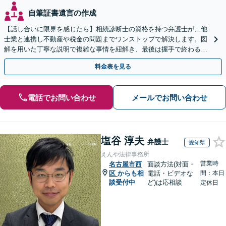
自筆証書遺言の作成
【話し合いに限界を感じたら】相続診断士の資格を持つ弁護士が、他
士業と連携し不動産や税金の問題までワンストップで解決します。図
解を用いた丁寧な説明で複雑な事情を紐解き、最後は握手で終わる円
満な解決へ導きます。【東海エリア・神奈川県対応】
料金表を見る
電話でお問い合わせ
メールでお問い合わせ
塩谷 淳夫
弁護士
愛知県
えんや法律事務所
営業時
名古屋市西
面談方法(対面・
区
からも相
電話・ビデオな
間：本日
談受付中
ど)は応相談
定休日