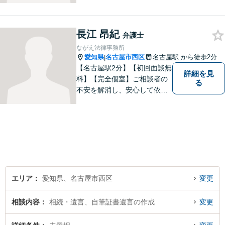
績、気軽に相談できるところ
がアピールポイントです。お
悩みの方は是非ご相談くださ
長江 昂紀
い。
弁護士
ながえ法律事務所
愛知県
名古屋市西区
名古屋駅
から徒歩2分
|
【名古屋駅2分】【初回面談無
詳細を見
料】【完全個室】ご相談者の
る
不安を解消し、安心して依頼
いただけるよう、わかりやす
い費用体系を心がけ、事前に
しっかりと説明を行います。
依頼者の気持ちに寄り添い、
最適な解決策をご提案するこ
とを大切にしています。
エリア
愛知県、名古屋市西区
変更
相談内容
相続・遺言、自筆証書遺言の作成
変更