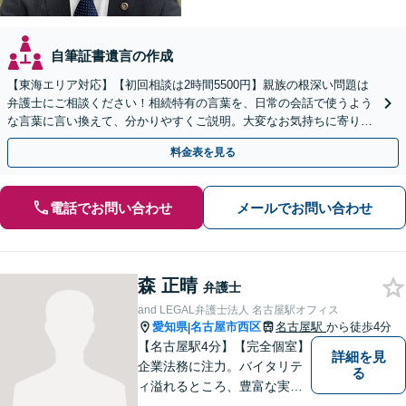
自筆証書遺言の作成
【東海エリア対応】【初回相談は2時間5500円】親族の根深い問題は
弁護士にご相談ください！相続特有の言葉を、日常の会話で使うよう
な言葉に言い換えて、分かりやすくご説明。大変なお気持ちに寄り添
い、納得できる解決を目指します
料金表を見る
電話でお問い合わせ
メールでお問い合わせ
森 正晴
弁護士
and LEGAL弁護士法人 名古屋駅オフィス
愛知県
名古屋市西区
名古屋駅
から徒歩4分
|
【名古屋駅4分】【完全個室】
詳細を見
企業法務に注力。バイタリテ
る
ィ溢れるところ、豊富な実