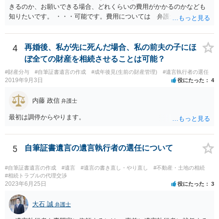
きるのか、お願いできる場合、どれくらいの費用がかかるのかなども
知りたいです。 ・・・可能です。費用については 弁護士と直接面談
の上 内容を確認し 協議の上個別に契約によって決まることになっ
ています。 やはり、成人した子のことまでごちゃごちゃ考えず、自分
の事だけ考えるべきなのでしょうか ・・・お子さんの事をまで含め良
4
再婚後、私が先に死んだ場合、私の前夫の子にほ
い解決案があればお悩みになるのは当然と言えば当然のことです。 彼
ぼ全ての財産を相続させることは可能？
と親子関係を結びたいと思っているが、名字は変えたくない・・・養
#財産分与
#自筆証書遺言の作成
#成年後見(生前の財産管理)
#遺言執行者の選任
子縁組の必要があり 氏も変更することになります。 しかし 彼は成人
2019年9月3日
役にたった
4
しているとは言え、自分の子と私の連れ子、全て平等にしたいと希
望。もちろん私もそうできればと思います。 ・・・婚姻前の契約 あ
内藤 政信
弁護士
るいは 遺言書などで その意思を実現する方法はあります。 弁護
士に相談してみてください。
最初は調停からやります。
5
自筆証書遺言の遺言執行者の選任について
#自筆証書遺言の作成
#遺言
#遺言の書き直し・やり直し
#不動産・土地の相続
#相続トラブルの代理交渉
2023年6月25日
役にたった
3
大石 誠
弁護士