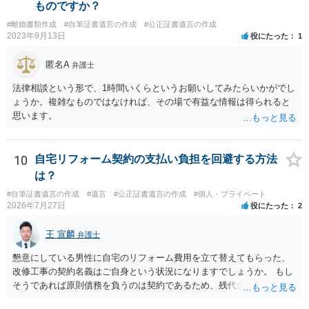
ものですか？
#離婚書類作成
#自筆証書遺言の作成
#公正証書遺言の作成
2023年9月13日
役にたった
1
匿名A
弁護士
法律相談という形で、1時間いくらというお願いしてみたらいかがでし
ょうか。複雑なものではなければ、その場で有益な情報は得られると
思います。
10
自宅リフォーム契約の支払い負担を回避する方法
は？
#自筆証書遺言の作成
#遺言
#公正証書遺言の作成
#個人・プライベート
2026年7月27日
役にたった
2
王 宣麟
弁護士
懇意にしている男性に自宅のリフォーム費用を立て替えてもらった、
改修工事の契約名義はご自身という状況になりますでしょうか。 もし
そうであれば原則債務を負うのは契約であるため、残代金を捻出して
もらうよう約束した男性に支払いをお願いするしかないように思われ