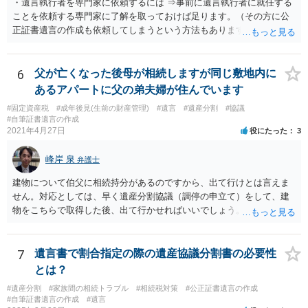
・遺言執行者を専門家に依頼するには ⇒事前に遺言執行者に就任する
ことを依頼する専門家に了解を取っておけば足ります。（その方に公
正証書遺言の作成も依頼してしまうという方法もあります） 事前に了
解を取るだけであれば、契約は不要ですし、契約料を払う必要もあり
ません。 遺言執行者に就任し、遺言執行が完了したときの報酬だけ、
弁護士費用としてかかります。 ・亡くなった際に、法務局に預けた自
6
父が亡くなった後母が相続しますが同じ敷地内に
筆証書遺言の存在を親族がなかったものにされる可能性 ⇒自筆の遺言
あるアパートに父の弟夫婦が住んでいます
書を法務局に保管した場合、死亡後、法務局に遺言書の有無を照会す
#固定資産税
#成年後見(生前の財産管理)
#遺言
#遺産分割
#協議
ることになりますので、「法務局に預けた自筆証書遺言の存在を親族
#自筆証書遺言の作成
がなかったもの」にすることはできません。 存在をなかったものにす
2021年4月27日
役にたった
3
るというよりも、遺言の効力を争う（遺言は無効だ）と主張する場合
がありえますが、その予防方法は、遺言者と面談してみないと判断が
峰岸 泉
弁護士
難しいです。
建物について伯父に相続持分があるのですから、出て行けとは言えま
せん。対応としては、早く遺産分割協議（調停の申立て）をして、建
物をこちらで取得した後、出て行かせればいいでしょう。 建物の固定
資産税については、持分に応じた負担が考えられますが、時効にかか
っていない部分については請求すればいいと思います。 なお、家賃に
ついては、お父様自身が遺産分割手続をしなかったのですから、あき
7
遺言書で割合指定の際の遺産協議分割書の必要性
らめるしかないと思います。
とは？
#遺産分割
#家族間の相続トラブル
#相続税対策
#公正証書遺言の作成
#自筆証書遺言の作成
#遺言