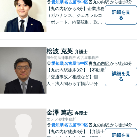
可】
愛知県
名古屋市中区
丸の内駅
から徒歩3分
|
【丸の内駅から3分】企業法務
詳細を見
（ガバナンス、ジェネラルコ
る
ーポレート、内部統制、政策
渉外、資金調達、ブロックチ
ェーン、Web3.0分野、航空・
宇宙）、消費者被害、相続な
ど。個人・法人問わず、初め
松波 克英
弁護士
ての方でもまずはご相談下さ
旭合同法律事務所 名古屋事務所
い。【ビデオ面談・メール相
愛知県
名古屋市中区
丸の内駅
から徒歩3分
|
談対応】
【丸の内駅徒歩3分】【不動産
詳細を見
／交通事故／相続など】個
る
人・法人関わらず幅広い分野
に対応可能です！弁護歴35年
以上の大ベテラン弁護士。こ
れまで培った知見を基に、皆
様のお望みの解決に導きま
金澤 篤志
弁護士
す。まずはお気軽にご相談く
エソラ法律事務所
ださい！【完全個室対応】
愛知県
名古屋市中区
丸の内駅
から徒歩4分
|
【丸の内駅徒歩3分】【弁護士
詳細を見