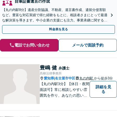
自筆証書遺言の作成
【丸の内駅8分】遺産分割協議、不動産、遺言書作成、遺留分侵害額
など。豊富な対応実績で得た経験をもとに、相談者さまにとって最適
な解決策を導きます。中小企業の支援にも注力。事業承継に関する内
容もお気軽にご相談ください【初回面談無料】
料金表を見る
電話でお問い合わせ
メールで面談予約
豊嶋 健
弁護士
髙柳法律事務所
愛知県
名古屋市中区
丸の内駅
から徒歩3分
|
【丸の内駅3分】【休日・夜間
詳細を見
面談可】常に相談しやすい雰
る
囲気を作り、あなたの思いを
把握いたします。依頼者様の
思いを尊重した上で、法的問
題を解決へと導きます。法的