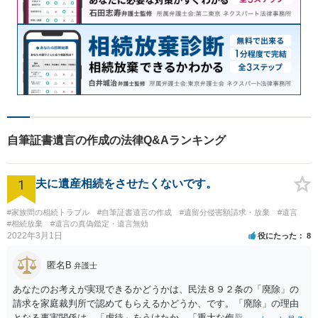
自筆証書遺言の作成の法律Q&Aランキング
1
夫に遺産相続をさせたくないです。
#家族間の相続トラブル
#自筆証書遺言の作成
#遺留分侵害額請求・放棄
#遺言
#相続放棄
#遺言の真偽鑑定・遺言無効
2022年3月1日
役にたった
8
匿名B
弁護士
あなたのお考えが実現できるかどうかは、民法８９２条の「廃除」の
請求を家庭裁判所で認めてもらえるかどうか、です。「廃除」の理由
となる事実関係は、「虐待」をうけたか、「重大な侮辱」を受けた