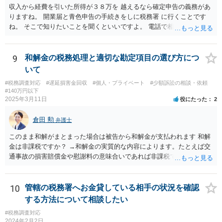
収入から経費を引いた所得が３８万を 越えるなら確定申告の義務があ
りますね。 開業届と青色申告の手続きをしに税務署 に行くことです
ね。 そこで知りたいことを聞くといいですよ。 電話で相談にいくこと
を伝えてからいくと いいでしょう。
9
和解金の税務処理と適切な勘定項目の選び方につ
いて
#税務調査対応
#遅延損害金回収
#個人・プライベート
#少額訴訟の相談・依頼
#140万円以下
2025年3月11日
役にたった
2
倉田 勲
弁護士
このまま和解がまとまった場合は被告から和解金が支払われます 和解
金は非課税ですか？ →和解金の実質的な内容によります。たとえば交
通事故の損害賠償金や慰謝料の意味合いであれば非課税ですが、残業
代であれば所得税の課税対象となります。 なおお尋ねのご質問は税務
会計の話であり、弁護士では専門外になります。 税務会計の専門家は
税理士又は会計士になりますので、正確なところは税理士などにご相
10
管轄の税務署へお金貸している相手の状況を確認
談ください。
する方法について相談したい
#税務調査対応
2024年2月2日