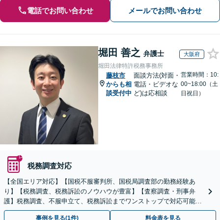
電話でお問い合わせ
メールでお問い合わせ
堀田 善之
弁護士
大阪府
堀田法律特許税務事務所
営業時間：10:
藤枝市
面談方法(対面・
からも相
電話・ビデオな
00~18:00（土
談受付中
ど)は応相談
日祝日）
税務調査対応
【全国エリア対応】【国税不服審判所、国税局調査部の勤務経験あ
り】【税務調査、税務訴訟のノウハウが豊富】【査察調査・刑事弁
護】税務調査、不服申立て、税務訴訟までワンストップで対応可能！
事業承継にも対応【休日・夜間相談可】
事例を見る(1件)
料金表を見る