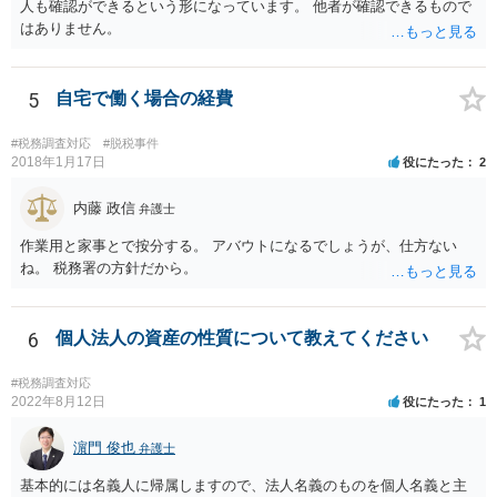
人も確認ができるという形になっています。 他者が確認できるもので
はありません。
5
自宅で働く場合の経費
#税務調査対応
#脱税事件
2018年1月17日
役にたった
2
内藤 政信
弁護士
作業用と家事とで按分する。 アバウトになるでしょうが、仕方ない
ね。 税務署の方針だから。
6
個人法人の資産の性質について教えてください
#税務調査対応
2022年8月12日
役にたった
1
濵門 俊也
弁護士
基本的には名義人に帰属しますので、法人名義のものを個人名義と主