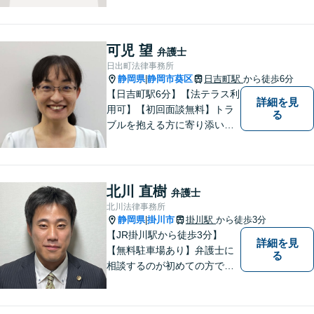
などの個人に関わる問題や契
約・商取引・債権回収・事業
整理など企業に関わる問題を
可児 望
弁護士
幅広く取り扱っております。
日出町法律事務所
どうぞお気軽にご相談くださ
静岡県
静岡市葵区
日吉町駅
から徒歩6分
|
い。
【日吉町駅6分】【法テラス利
詳細を見
用可】【初回面談無料】トラ
る
ブルを抱える方に寄り添い、
その方に合った法的サービス
を提供します。お気軽にご相
談ください。
北川 直樹
弁護士
北川法律事務所
静岡県
掛川市
掛川駅
から徒歩3分
|
【JR掛川駅から徒歩3分】
詳細を見
【無料駐車場あり】弁護士に
る
相談するのが初めての方でも
安心していただけるよう、丁
寧かつ迅速な対応を心がけて
います。 ご依頼いただいた際