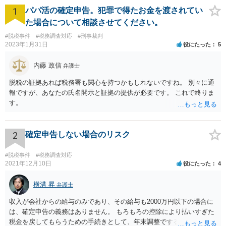
1
パパ活の確定申告。犯罪で得たお金を渡されてい
た場合について相談させてください。
#脱税事件
#税務調査対応
#刑事裁判
2023年1月31日
役にたった
5
内藤 政信
弁護士
脱税の証拠あれば税務署も関心を持つかもしれないですね。 別々に通
報ですが、あなたの氏名開示と証拠の提供が必要です。 これで終りま
す。
2
確定申告しない場合のリスク
#脱税事件
#税務調査対応
2021年12月10日
役にたった
4
横溝 昇
弁護士
収入が会社からの給与のみであり、その給与も2000万円以下の場合に
は、確定申告の義務はありません。 もろもろの控除により払いすぎた
税金を戻してもらうための手続きとして、年末調整でするのか、確定