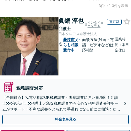
3件中 1-3件を表示
眞鍋 淳也
東京都
インタビュ
ーを見る
弁護士
日本クレアス弁護士法人
営業時
藤枝市
か
面談方法(対面・電
らも相談
話・ビデオなど)は
間：本日
受付中
応相談
定休日
税務調査対応
【全国対応】📞電話相談OK税務調査・査察調査に強い事務所！弁護
士❌公認会計士❌税理士／急な税務調査でも安心な税務調査弁護チー
ムがサポート！不利な調書をとられて手遅れになる前にご相談くださ
い。
料金表を見る