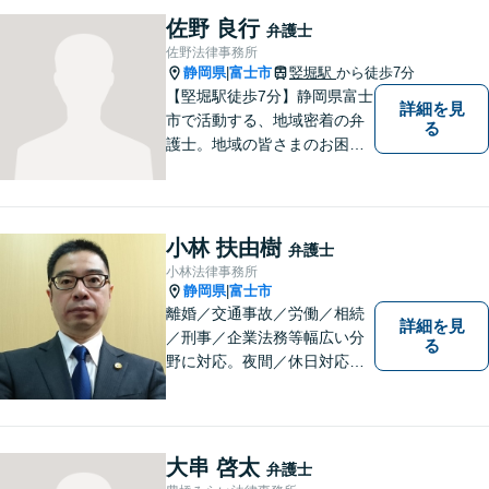
には、可能な限り早く解決に
佐野 良行
弁護士
至るよう迅速に対応いたしま
佐野法律事務所
す。まずはお気軽にご相談く
静岡県
富士市
竪堀駅
から徒歩7分
|
ださい。
【堅堀駅徒歩7分】静岡県富士
詳細を見
市で活動する、地域密着の弁
る
護士。地域の皆さまのお困り
ごとに寄り添い、最善の解決
方法をご提案いたします。個
人・法人問わず幅広い分野の
問題に対応可能です。お気軽
小林 扶由樹
弁護士
にご相談ください。
小林法律事務所
静岡県
富士市
|
離婚／交通事故／労働／相続
詳細を見
／刑事／企業法務等幅広い分
る
野に対応。夜間／休日対応
分割払い対応 相談料30分55
00円（税込） ※電話相談は行
っていません
大串 啓太
弁護士