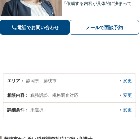
「依頼する内容が具体的に決まってい
ない」「どうしたらいいか分からな
い」という方もまずはご相談くださ
い。相続遺言、離婚問題、交通事故、
電話でお問い合わせ
メールで面談予約
借金問題、債権回収など【夜間休日応
相談】
エリア
静岡県、藤枝市
変更
相談内容
税務訴訟、税務調査対応
変更
詳細条件
未選択
変更
藤枝市から近い税務調査対応に強い弁護士