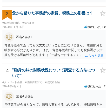
申告でするのか、ということになります。 そうではなく、確定申告を
する義務がある場合で確定申告をしなかった場合には、税務署の調査
等があり、本来払うべき税金にプラスして加算税の処分を科される場
3
父から借りた事務所の家賃、税務上の影響は？
合もあります。 高額なものでもない限り単なる無申告だけでは直ちに
逮捕されないとは思います。
#税務調査対応
#脱税事件
2024年11月16日
役にたった
2
匿名A
弁護士
青色専従者であっても大丈夫ということにはなりません。 居住部分と
峻別する必要があります。 また、青色専従者に関しても税務署から指
摘を受ける可能性があります（「生計を一にする」）。
4
"独身の妹の財務状況について調査する方法につ
いて"
#クレジット会社
#税務調査対応
#消費者金融
2024年4月2日
役にたった
2
匿名A
弁護士
与信業者が会員となって、情報共有をするものであり、 登録情報を本