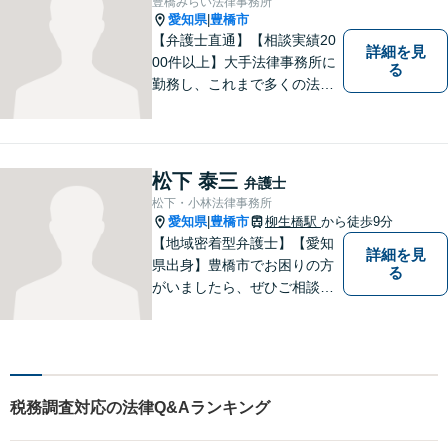
豊橋みらい法律事務所
愛知県
豊橋市
|
【弁護士直通】【相談実績20
詳細を見
00件以上】大手法律事務所に
る
勤務し、これまで多くの法律
相談を担当してきました。ど
んな相談でも構いません。初
回30分は無料ですから、お気
軽にお電話ください。
松下 泰三
弁護士
松下・小林法律事務所
愛知県
豊橋市
柳生橋駅
から徒歩9分
|
【地域密着型弁護士】【愛知
詳細を見
県出身】豊橋市でお困りの方
る
がいましたら、ぜひご相談く
ださい。
税務調査対応の法律Q&Aランキング