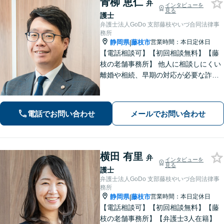
青柳 恵仁
弁
インタビューを
見る
護士
弁護士法人GoDo 支部藤枝やいづ合同法律事
務所
静岡県
藤枝市
営業時間：本日定休日
|
【電話相談可】【初回相談無料】【藤
枝の老舗事務所】 他人に相談しにくい
離婚や相続、早期の対応が必要な詐欺
被害や借金問題など幅広く対応できま
す！「こんなことで相談していいの
か」と悩まずに、まずはご相談くださ
電話でお問い合わせ
メールでお問い合わせ
い【弁護士3人在籍】
横田 有里
弁
インタビューを
見る
護士
弁護士法人GoDo 支部藤枝やいづ合同法律事
務所
静岡県
藤枝市
営業時間：本日定休日
|
【電話相談可】【初回相談無料】【藤
枝の老舗事務所】【弁護士3人在籍】