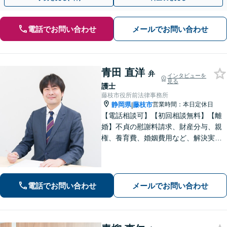
電話でお問い合わせ
メールでお問い合わせ
青田 直洋
弁
インタビューを
見る
護士
藤枝市役所前法律事務所
静岡県
藤枝市
営業時間：本日定休日
|
【電話相談可】【初回相談無料】【離
婚】不貞の慰謝料請求、財産分与、親
権、養育費、婚姻費用など、解決実績
は豊富です【相続】皆さまがつまずい
ていないか、しっかりとコミュニケー
ションを取りながらお話を進めてまい
ります【法テラス利用可】【藤枝市役
電話でお問い合わせ
メールでお問い合わせ
所裏】