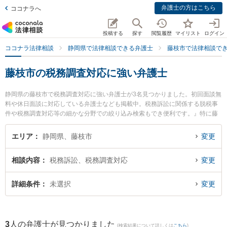
弁護士の方はこちら
ココナラへ
投稿する
探す
閲覧履歴
マイリスト
ログイン
ココナラ法律相談
静岡県で法律相談できる弁護士
藤枝市で法律相談で
藤枝市の税務調査対応に強い弁護士
静岡県の藤枝市で税務調査対応に強い弁護士が3名見つかりました。初回面談無
料や休日面談に対応している弁護士なども掲載中。税務訴訟に関係する脱税事
件や税務調査対応等の細かな分野での絞り込み検索もでき便利です。』特に藤
枝市役所前法律事務所の青田 直洋弁護士や弁護士法人GoDo 支部藤枝やいづ合
同法律事務所の青柳 恵仁弁護士、弁護士法人GoDo 支部藤枝やいづ合同法律事
エリア
静岡県、藤枝市
変更
務所の横田 有里弁護士のプロフィール情報や弁護士費用、強みなどが注目され
ています。『藤枝市で土日や夜間に発生した税務調査対応のトラブルを今すぐ
相談内容
税務訴訟、税務調査対応
変更
に弁護士に相談したい』『税務調査対応のトラブル解決の実績豊富な近くの弁
護士を検索したい』『初回相談無料で税務調査対応を法律相談できる藤枝市内
の弁護士に相談予約したい』などでお困りの相談者さんにおすすめです。
詳細条件
未選択
変更
3
人の弁護士が見つかりました
(検索結果について詳しくは
こちら
)