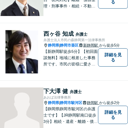
る
理・刑事事件・相続・不動産
問題・交通事故等、多数の解
決実績あり。お悩みに真摯に
向き合うことを心がけていま
す。法人・個人事業主の事業
西ヶ谷 知成
弁護士
再建・債務整理の問題解決に
弁護士法人市民の森静岡第一法律事務所
自信があります。
静岡県
静岡市葵区
新静岡駅
から徒歩5分
|
【新静岡駅徒歩5分】【初回面
詳細を見
談無料】地域に根差した事務
る
所です。市民の皆様に愛され
る事務所を目指しています。
【法テラス利用可能】【当日
／夜間／休日対応可能】お気
軽にご連絡ください。
下大澤 健
弁護士
あおば法律事務所
静岡県
静岡市駿河区
静岡駅
から徒歩2分
|
【静岡県静岡市駿河区の弁護
詳細を見
士です】【JR静岡駅南口徒歩
る
3分】相続・遺産・離婚・債務
整理・交通事故・不動産取引