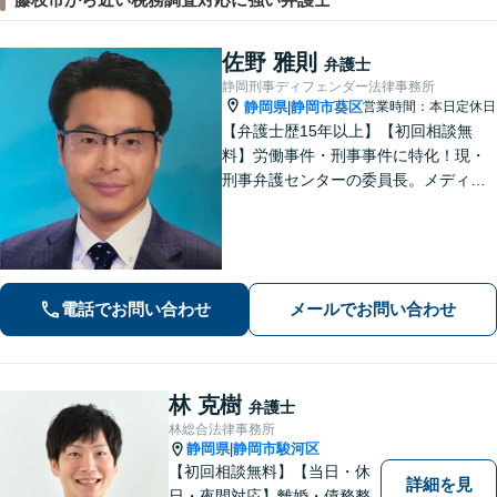
佐野 雅則
弁護士
静岡刑事ディフェンダー法律事務所
静岡県
静岡市葵区
営業時間：本日定休日
|
【弁護士歴15年以上】【初回相談無
料】労働事件・刑事事件に特化！現・
刑事弁護センターの委員長。メディア
掲載案件多数！豊富な経験を活かし早
期釈放を目指します【労働・雇用】依
頼者さま目線のサポートを心がけま
す。地域密着型の法律事務所
電話でお問い合わせ
メールでお問い合わせ
林 克樹
弁護士
林総合法律事務所
静岡県
静岡市駿河区
|
【初回相談無料】【当日・休
詳細を見
日・夜間対応】離婚・債務整