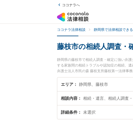
ココナラへ
ココナラ法律相談
静岡県で法律相談できる
藤枝市の相続人調査・
静岡県の藤枝市で相続人調査・確定に強い弁護
する家族間の相続トラブルや認知症の相続、遺産
弁護士法人市民の森 藤枝支所藤枝第一法律事務
などが注目されています。『藤枝市で土日や夜
弁護士を検索したい』『初回相談無料で相続人
エリア
静岡県、藤枝市
相談内容
相続・遺言、相続人調査・
詳細条件
未選択