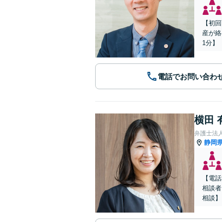
【初回
産が絡
1分】
電話でお問い合わ
横田 
弁護士法人
静岡
【電話
相談者
相談】