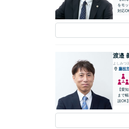
をモッ
対応O
渡邉 
よしみつ
藤枝
【愛知
まで幅
談OK