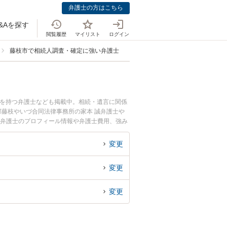
弁護士の方はこちら
&Aを探す
閲覧履歴
マイリスト
ログイン
藤枝市で相続人調査・確定に強い弁護士
例を持つ弁護士なども掲載中。相続・遺言に関係
部藤枝やいづ合同法律事務所の家本 誠弁護士や
有里弁護士のプロフィール情報や弁護士費用、強み
人調査・確定のトラブル解決の実績豊富な近くの
相談者さんにおすすめです。
変更
変更
変更