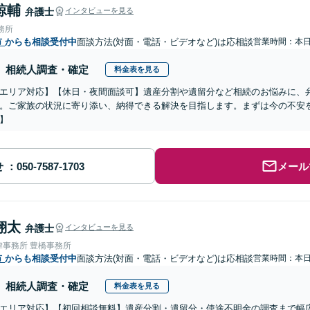
諒輔
弁護士
インタビューを見る
務所
市
からも相談受付中
面談方法(対面・電話・ビデオなど)は応相談
営業時間：本
相続人調査・確定
料金表を見る
エリア対応】【休日・夜間面談可】遺産分割や遺留分など相続のお悩みに、
。ご家族の状況に寄り添い、納得できる解決を目指します。まずは今の不安を
】
せ
メール
翔太
弁護士
インタビューを見る
律事務所 豊橋事務所
市
からも相談受付中
面談方法(対面・電話・ビデオなど)は応相談
営業時間：本
相続人調査・確定
料金表を見る
エリア対応】【初回相談無料】遺産分割・遺留分・使途不明金の調査まで幅広