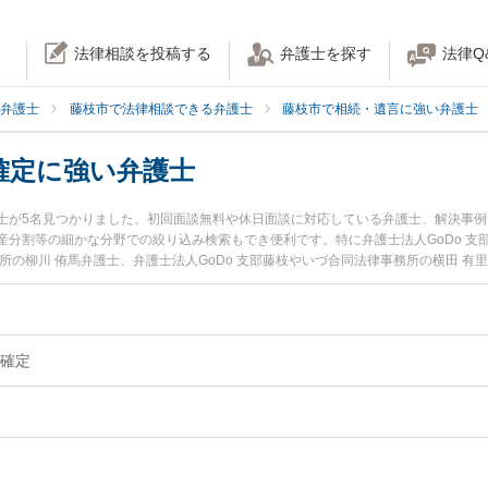
法律相談を投稿する
弁護士を探す
法律Q
弁護士
藤枝市で法律相談できる弁護士
藤枝市で相続・遺言に強い弁護士
確定に強い弁護士
士が5名見つかりました。初回面談無料や休日面談に対応している弁護士、解決事
分割等の細かな分野での絞り込み検索もでき便利です。特に弁護士法人GoDo 支
所の柳川 侑馬弁護士、弁護士法人GoDo 支部藤枝やいづ合同法律事務所の横田 
間に発生した相続人調査・確定のトラブルを今すぐに弁護士に相談したい』『相続
調査・確定を法律相談できる藤枝市内の弁護士に相談予約したい』などでお困りの
確定