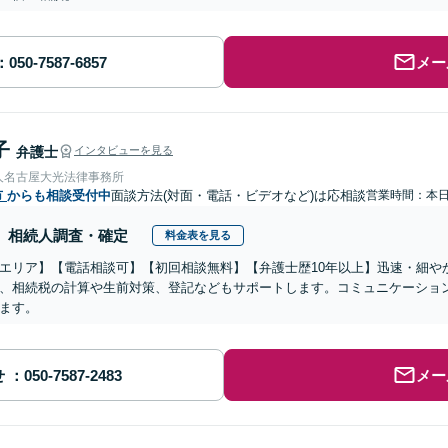
メー
子
弁護士
インタビューを見る
人名古屋大光法律事務所
市
からも相談受付中
面談方法(対面・電話・ビデオなど)は応相談
営業時間：本
相続人調査・確定
料金表を見る
エリア】【電話相談可】【初回相談無料】【弁護士歴10年以上】迅速・細や
、相続税の計算や生前対策、登記などもサポートします。コミュニケーショ
ます。
せ
メー