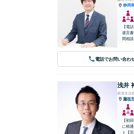
静岡
【電話
遺言書
間相談
電話でお問い合わ
浅井 
新清水法
藤枝
【初回
に精通
ト【完