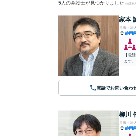
5
人の弁護士が見つかりました
(検索結
家本 
弁護士法人
静岡
【電話
ます。
電話でお問い合わ
柳川 
弁護士法
静岡