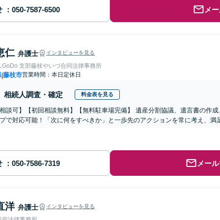
せ
メー
恵仁
弁護士
インタビューを見る
GoDo 支部藤枝やいづ合同法律事務所
県
藤枝市
営業時間：本日定休日
|
相続人調査・確定
料金表を見る
相談可】【初回相談無料】【無料駐車場完備】 遺産分割協議、遺言書の作成
プで対応可能！「次に何をすべきか」と一歩先のアクションを常に考え、満
せ
メール
直洋
弁護士
インタビューを見る
所前法律事務所