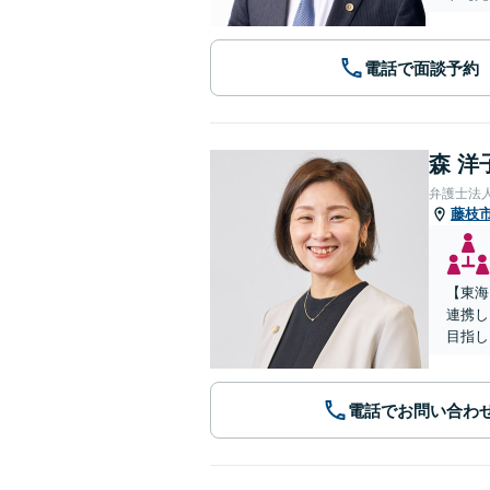
電話で面談予約
森 洋
弁護士法
藤枝
【東海
連携し
目指し
電話でお問い合わ