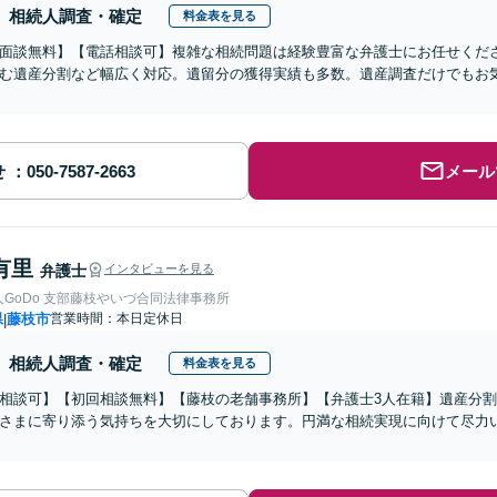
相続人調査・確定
料金表を見る
面談無料】【電話相談可】複雑な相続問題は経験豊富な弁護士にお任せくだ
む遺産分割など幅広く対応。遺留分の獲得実績も多数。遺産調査だけでもお
せ
メール
有里
弁護士
インタビューを見る
GoDo 支部藤枝やいづ合同法律事務所
県
藤枝市
営業時間：本日定休日
|
相続人調査・確定
料金表を見る
相談可】【初回相談無料】【藤枝の老舗事務所】【弁護士3人在籍】遺産分
さまに寄り添う気持ちを大切にしております。円満な相続実現に向けて尽力