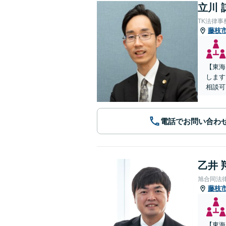
立川 
TK法律事
藤枝
【東海
します
相談可
電話でお問い合わ
乙井 
旭合同法
藤枝
【東海