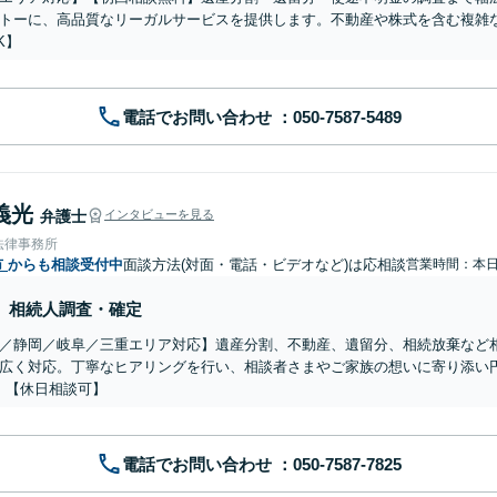
トーに、高品質なリーガルサービスを提供します。不動産や株式を含む複雑
K】
電話でお問い合わせ
義光
弁護士
インタビューを見る
法律事務所
市
からも相談受付中
面談方法(対面・電話・ビデオなど)は応相談
営業時間：本
相続人調査・確定
／静岡／岐阜／三重エリア対応】遺産分割、不動産、遺留分、相続放棄など
広く対応。丁寧なヒアリングを行い、相談者さまやご家族の想いに寄り添い
】【休日相談可】
電話でお問い合わせ