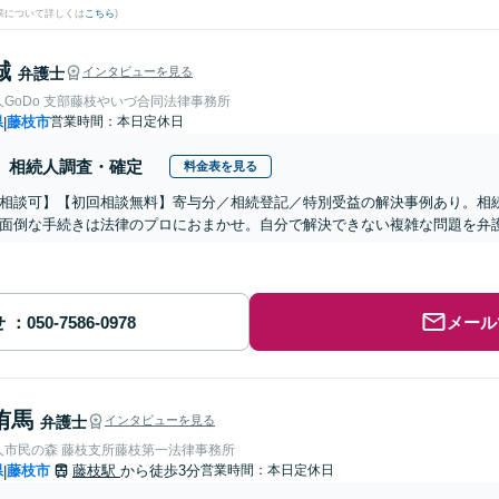
果について詳しくは
こちら
)
誠
弁護士
インタビューを見る
GoDo 支部藤枝やいづ合同法律事務所
県
藤枝市
営業時間：本日定休日
|
相続人調査・確定
料金表を見る
相談可】【初回相談無料】寄与分／相続登記／特別受益の解決事例あり。相
面倒な手続きは法律のプロにおまかせ。自分で解決できない複雑な問題を弁
せ
メール
侑馬
弁護士
インタビューを見る
人市民の森 藤枝支所藤枝第一法律事務所
県
藤枝市
藤枝駅
から徒歩3分
営業時間：本日定休日
|