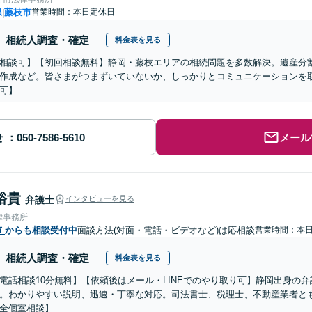
県
藤枝市
営業時間：本日定休日
|
相続人調査・確定
料金表を見る
相談可】【初回相談無料】静岡・藤枝エリアの相続問題を多数解決。遺産分
作成など。皆さまがつまずいていないか、しっかりとコミュニケーションを
可】
せ
メール
裕貴
弁護士
インタビューを見る
律事務所
市
からも相談受付中
面談方法(対面・電話・ビデオなど)は応相談
営業時間：本
相続人調査・確定
料金表を見る
電話相談10分無料】【依頼後はメール・LINEでのやり取り可】静岡出身の
。わかりやすい説明、迅速・丁寧な対応。司法書士、税理士、不動産業者と
全個室相談】