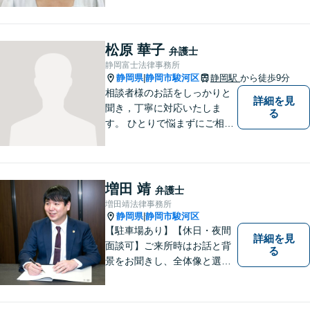
を提供します。お気軽にご相
談ください。
松原 華子
弁護士
静岡富士法律事務所
静岡県
静岡市駿河区
静岡駅
から徒歩9分
|
相談者様のお話をしっかりと
詳細を見
聞き，丁寧に対応いたしま
る
す。 ひとりで悩まずにご相談
ください。
増田 靖
弁護士
増田靖法律事務所
静岡県
静岡市駿河区
|
【駐車場あり】【休日・夜間
詳細を見
面談可】ご来所時はお話と背
る
景をお聞きし、全体像と選択
肢が見えた上で、ご本人が納
得いくようお伝えするよう努
めています。お気軽にご相談