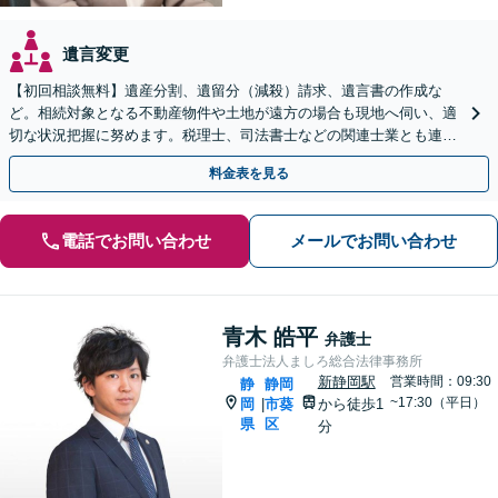
遺言変更
【初回相談無料】遺産分割、遺留分（減殺）請求、遺言書の作成な
ど。相続対象となる不動産物件や土地が遠方の場合も現地へ伺い、適
切な状況把握に努めます。税理士、司法書士などの関連士業とも連携
しワンストップで対応します【新静岡駅直結】
料金表を見る
電話でお問い合わせ
メールでお問い合わせ
青木 皓平
弁護士
弁護士法人ましろ総合法律事務所
新静岡駅
営業時間：09:30
静
静岡
~17:30（平日）
岡
市葵
から徒歩1
|
県
区
分