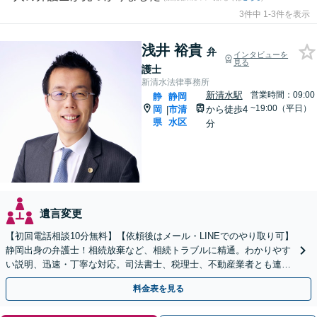
3件中 1-3件を表示
浅井 裕貴
弁
インタビューを
見る
護士
新清水法律事務所
新清水駅
営業時間：09:00
静
静岡
~19:00（平日）
岡
市清
から徒歩4
|
県
水区
分
遺言変更
【初回電話相談10分無料】【依頼後はメール・LINEでのやり取り可】
静岡出身の弁護士！相続放棄など、相続トラブルに精通。わかりやす
い説明、迅速・丁寧な対応。司法書士、税理士、不動産業者とも連携
し、遺産相続をトータルサポート【完全個室相談】
料金表を見る