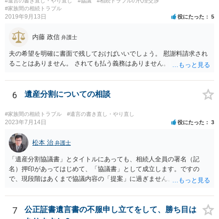
#遺言の書き直し・やり直し
#協議
#相続トラブルの代理交渉
ることになりますので、「法務局に預けた自筆証書遺言の存在を親族
#家族間の相続トラブル
がなかったもの」にすることはできません。 存在をなかったものにす
2019年9月13日
役にたった
5
るというよりも、遺言の効力を争う（遺言は無効だ）と主張する場合
がありえますが、その予防方法は、遺言者と面談してみないと判断が
内藤 政信
弁護士
難しいです。
夫の希望を明確に書面で残しておけばいいでしょう。 慰謝料請求され
ることはありません。 されても払う義務はありません。
6
遺産分割についての相談
#家族間の相続トラブル
#遺言の書き直し・やり直し
2023年7月14日
役にたった
3
松本 治
弁護士
「遺産分割協議書」とタイトルにあっても、相続人全員の署名（記
名）押印があってはじめて、「協議書」として成立します。ですの
で、現段階はあくまで協議内容の「提案」に過ぎません。 納得がいか
なければ、署名（記名）押印を拒むことです。１人でも拒むと協議不
成立となります。その場合、成立させたい相続人が、家庭裁判所に遺
産分割調停を申し立てなければなりません。 なお、弁護士の送付状
7
公正証書遺言書の不服申し立てをして、勝ち目は
は、通常、相続人全員分の（本件であれば４通の）「遺産分割協議