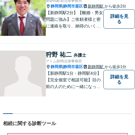
新静岡駅前法律事務所
どうぞお気軽にご相談くださ
静岡県
静岡市葵区
新静岡駅
から徒歩2分
|
い。
【新静岡駅2分】【離婚・男女
詳細を見
問題に強み】ご依頼者様と密
る
に連絡を取り、納得のいく解
決へと導きます。法的トラブ
ルは非常に辛いものですの
で、精神面のサポートも積極
的に行っております。お困り
狩野 祐二
弁護士
でしたら、お気軽にご相談く
アトム静岡法律事務所
ださい！
静岡県
静岡市葵区
新静岡駅
から徒歩1分
|
【新静岡駅1分・静岡駅4分】
詳細を見
【完全個室で相談可能】目の
る
前の人のために一緒になって
考え、本気で活動することを
やりがいに日々の弁護士業務
に励んでいます。 依頼者様と
のコミュニケーションを尊重
し、常に最善を尽くすことを
相続に関する診断ツール
お約束します。 ぜひご相談く
ださい。