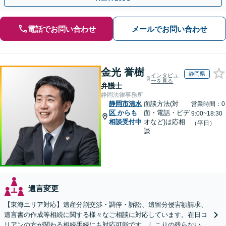
電話でお問い合わせ
メールでお問い合わせ
金光 誉樹
静岡県
インタビュ
ーを見る
弁護士
静岡法律事務所
静岡市清水
面談方法(対
営業時間：0
区
からも
面・電話・ビデ
9:00~18:30
相談受付中
オなど)は応相
（平日）
談
遺言変更
【東海エリア対応】遺産分割交渉・調停・訴訟、遺留分侵害額請求、
遺言書の作成等相続に関する様々なご相談に対応しています。在日コ
リアンの方が関わる相続手続にも対応可能です。しこりの残らない解