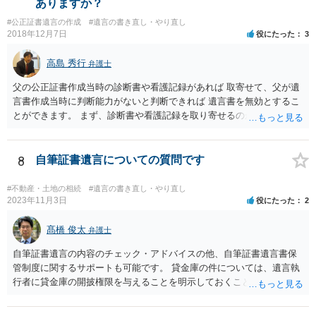
ありますか？
書」を作成するところ、１通だけの作成にとどめる理由が書かれてい
#公正証書遺言の作成
#遺言の書き直し・やり直し
るものです。
2018年12月7日
役にたった
3
高島 秀行
弁護士
父の公正証書作成当時の診断書や看護記録があれば 取寄せて、父が遺
言書作成当時に判断能力がないと判断できれば 遺言書を無効とするこ
とができます。 まず、診断書や看護記録を取り寄せるのが重要となり
ます。 ご自分で取り寄せるか、弁護士に取り寄せてもらうかしたらよ
いと思います。
8
自筆証書遺言についての質問です
#不動産・土地の相続
#遺言の書き直し・やり直し
2023年11月3日
役にたった
2
髙橋 俊太
弁護士
自筆証書遺言の内容のチェック・アドバイスの他、自筆証書遺言書保
管制度に関するサポートも可能です。 貸金庫の件については、遺言執
行者に貸金庫の開披権限を与えることを明示しておくことでクリアで
きます。