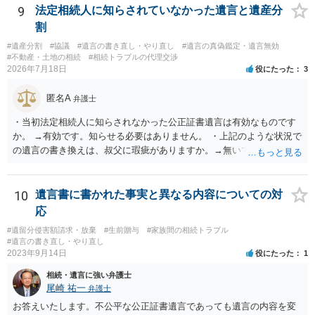
9
法定相続人に知らされていなかった遺言と遺産分
割
#遺産分割
#協議
#遺言の書き直し・やり直し
#遺言の真偽鑑定・遺言無効
#不動産・土地の相続
#相続トラブルの代理交渉
2026年7月18日
役にたった
3
匿名A
弁護士
・当初法定相続人に知らされなかった公正証書遺言は有効なものです
か。 →有効です。知らせる必要はありません。 ・上記のような状況で
の遺言の書き換えは、叔父に瑕疵がありますか。→無いです。 ・分割
する場合の比率は、現状で、客観的に見てどの程度が妥当と考えられ
ますか。 →本人が自由に決められますので、どこが妥当とは言えない
です。客観的な基準もありません。 ・できれば穏やかに、分割を拒否
10
遺言書に書かれた事実と異なる内容についての対
することはできますか。 →分割を拒否するということは、遺産はいら
応
ないということでしょうか。遺言で、受取を指定されててもいらない
#遺留分侵害額請求・放棄
#生前贈与
#家族間の相続トラブル
と拒否することはできます。理由を説明する必要はありません。
#遺言の書き直し・やり直し
2023年9月14日
役にたった
1
相続・遺言に強い弁護士
尾崎 祐一
弁護士
お答えいたします。不公平な公正証書遺言であっても遺言の内容を変