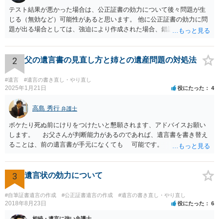
テスト結果が悪かった場合は、公正証書の効力について後々問題が生
じる（無効など）可能性があると思います。 他に公正証書の効力に問
題が出る場合としては、強迫により作成された場合、錯誤（勘違い）
の場合などがあります。 遺言の対象となる財産の多寡などにもよりま
すが、弁護士に作成を依頼する場合は、１０～数十万円程度になるケ
ースが多いと思います。 報酬体系は、弁護士ごとに異なりますので一
2
父の遺言書の見直し方と姉との遺産問題の対処法
律の基準はありません。
#遺言
#遺言の書き直し・やり直し
2025年1月21日
役にたった
4
高島 秀行
弁護士
ボケたり死ぬ前にけりをつけたいと懇願されます、アドバイスお願い
します。 お父さんが判断能力があるのであれば、遺言書を書き替え
ることは、前の遺言書が手元になくても 可能です。 将来遺言の効
力が争われますから、医師にお父さんが判断能力があるかどうか検査
してもらって 診断書を取得して、公証役場へ行って公正証書遺言を
作成するのがよいと思います。 将来争われることが見込まれること
3
遺言状の効力について
から、弁護士に依頼して手続きを進めた方がよいと思います。
#自筆証書遺言の作成
#公正証書遺言の作成
#遺言の書き直し・やり直し
2018年8月23日
役にたった
6
相続・遺言に強い弁護士