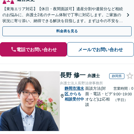
【東海エリア対応】【休日・夜間面談可】遺産分割や遺留分など相続
のお悩みに、弁護士2名のチーム体制で丁寧に対応します。ご家族の
状況に寄り添い、納得できる解決を目指します。まずは今の不安をお
聞かせください【メール・WEB相談可】
料金表を見る
電話でお問い合わせ
メールでお問い合わせ
長野 修一
弁護士
静岡県
弁護士法人長野法律事務所
静岡市清水
面談方法(対
営業時間：0
区
からも
面・電話・ビデ
9:00~19:00
相談受付中
オなど)は応相
（平日）
談