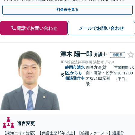
決を特に意識しています。
料金表を見る
電話でお問い合わせ
メールでお問い合わせ
津木 陽一郎
弁護士
静岡県
JPS総合法律事務所 浜松オフィス
静岡市清水
面談方法(対
営業時間：0
区
からも
面・電話・ビデ
9:30~17:30
相談受付中
オなど)は応相
（平日）
談
遺言変更
【東海エリア対応】【弁護士歴15年以上】【笑顔ファースト】遺産分