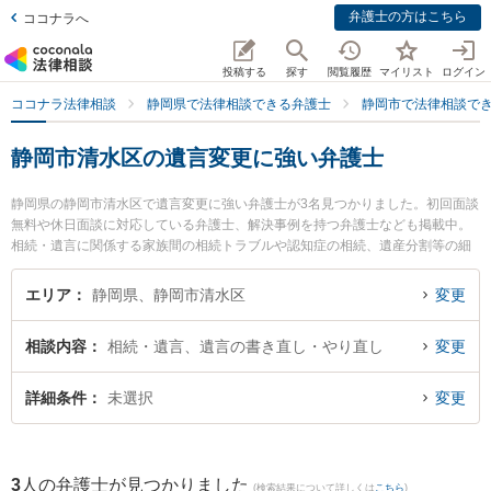
弁護士の方はこちら
ココナラへ
投稿する
探す
閲覧履歴
マイリスト
ログイン
ココナラ法律相談
静岡県で法律相談できる弁護士
静岡市で法律相談で
静岡市清水区の遺言変更に強い弁護士
静岡県の静岡市清水区で遺言変更に強い弁護士が3名見つかりました。初回面談
無料や休日面談に対応している弁護士、解決事例を持つ弁護士なども掲載中。
相続・遺言に関係する家族間の相続トラブルや認知症の相続、遺産分割等の細
かな分野での絞り込み検索もでき便利です。特に新清水法律事務所の浅井 裕貴
弁護士やミモザ法律事務所の北嶋 太郎弁護士、佐野可奈法律事務所の佐野 可奈
エリア
静岡県、静岡市清水区
変更
弁護士のプロフィール情報や弁護士費用、強みなどが注目されています。『静
岡市清水区で土日や夜間に発生した遺言変更のトラブルを今すぐに弁護士に相
相談内容
相続・遺言、遺言の書き直し・やり直し
変更
談したい』『遺言変更のトラブル解決の実績豊富な近くの弁護士を検索した
い』『初回相談無料で遺言変更を法律相談できる静岡市清水区内の弁護士に相
談予約したい』などでお困りの相談者さんにおすすめです。
詳細条件
未選択
変更
3
人の弁護士が見つかりました
(検索結果について詳しくは
こちら
)