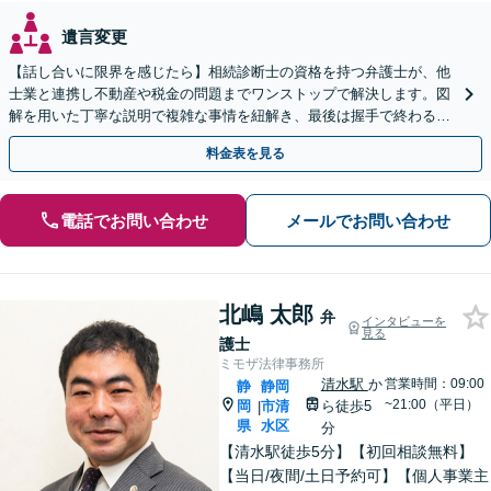
遺言変更
【話し合いに限界を感じたら】相続診断士の資格を持つ弁護士が、他
士業と連携し不動産や税金の問題までワンストップで解決します。図
解を用いた丁寧な説明で複雑な事情を紐解き、最後は握手で終わる円
満な解決へ導きます。【東海エリア・神奈川県対応】
料金表を見る
電話でお問い合わせ
メールでお問い合わせ
北嶋 太郎
弁
インタビューを
見る
護士
ミモザ法律事務所
清水駅
か
営業時間：09:00
静
静岡
~21:00（平日）
岡
市清
ら徒歩5
|
県
水区
分
【清水駅徒歩5分】【初回相談無料】
【当日/夜間/土日予約可】【個人事業主