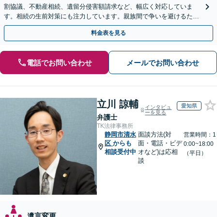
割協議、不動産相続、遺留分侵害額請求など、幅広く対応していま
す。相続の生前対策にも注力しています。親族間で争いを避けるため
にも、お早めにご相談ください。【初回面談無料】
料金表を見る
電話でお問い合わせ
メールでお問い合わせ
立川 諒輔
愛知県
インタビュ
ーを見る
弁護士
TK法律事務所
静岡市清水
面談方法(対
営業時間：1
区
からも
面・電話・ビデ
0:00~18:00
相談受付中
オなど)は応相
（平日）
談
遺言変更