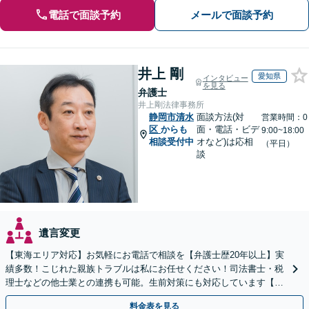
電話で面談予約
メールで面談予約
井上 剛
愛知県
インタビュー
を見る
弁護士
井上剛法律事務所
静岡市清水
面談方法(対
営業時間：0
区
からも
面・電話・ビデ
9:00~18:00
相談受付中
オなど)は応相
（平日）
談
遺言変更
【東海エリア対応】お気軽にお電話で相談を【弁護士歴20年以上】実
績多数！こじれた親族トラブルは私にお任せください！司法書士・税
理士などの他士業との連携も可能。生前対策にも対応しています【夜
間・休日面談可】【完全個室・秘密厳守】
料金表を見る