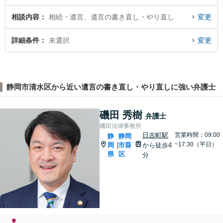
相談内容
相続・遺言、遺言の書き直し・やり直し
変更
詳細条件
未選択
変更
静岡市清水区から近い遺言の書き直し・やり直しに強い弁護士
磯田 秀樹
弁護士
磯田法律事務所
日吉町駅
営業時間：09:00
静
静岡
~17:30（平日）
岡
市葵
から徒歩4
|
県
区
分