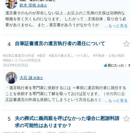
鈴木 崇裕
弁護士
遺言書そのものが存在しない以上，お父上のご兄弟の主張は法律的な
根拠を全く欠くものになります。 したがって，主張自体，取り合う必
要がありません。 また，遺言書があろうがなかろうが，お父上のご兄
弟と面会しなければならない義務はもともとありません。 峰岸先生の
ご回答にもありますが， 代理人弁護士をたてて，その弁護士から相手
方に対して， ・相続に関する主張は法的根拠がなく，一切応じないこ
4
自筆証書遺言の遺言執行者の選任について
と ・今後一切の連絡をしてこないでほしいこと ・連絡を継続してくる
ようであれば警察への通報や法的措置も辞さないこと などを記載した
#自筆証書遺言の作成
#遺言
#遺言の書き直し・やり直し
#不動産・土地の相続
書面を発送してもらうことがよろしいように思います。
#相続トラブルの代理交渉
2023年6月25日
役にたった
3
大石 誠
弁護士
・遺言執行者を専門家に依頼するには ⇒事前に遺言執行者に就任する
ことを依頼する専門家に了解を取っておけば足ります。（その方に公
正証書遺言の作成も依頼してしまうという方法もあります） 事前に了
解を取るだけであれば、契約は不要ですし、契約料を払う必要もあり
ません。 遺言執行者に就任し、遺言執行が完了したときの報酬だけ、
弁護士費用としてかかります。 ・亡くなった際に、法務局に預けた自
5
夫の葬式に義両親を呼ばなかった場合に慰謝料請
筆証書遺言の存在を親族がなかったものにされる可能性 ⇒自筆の遺言
求の可能性はありますか？
書を法務局に保管した場合、死亡後、法務局に遺言書の有無を照会す