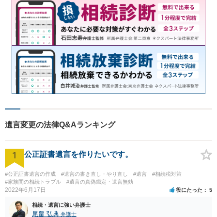
遺言変更の法律Q&Aランキング
1
公正証書遺言を作りたいです。
#公正証書遺言の作成
#遺言の書き直し・やり直し
#遺言
#相続税対策
#家族間の相続トラブル
#遺言の真偽鑑定・遺言無効
2022年6月17日
役にたった
5
相続・遺言に強い弁護士
尾畠 弘典
弁護士