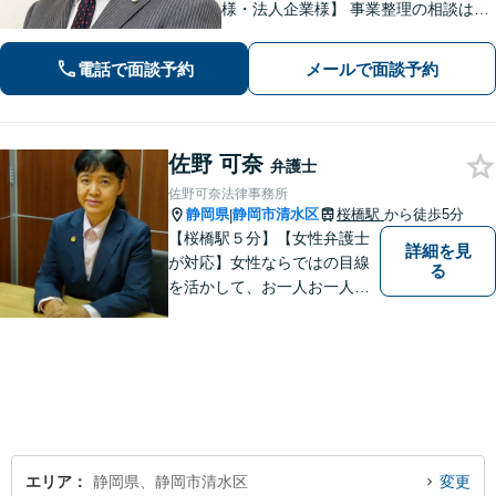
様・法人企業様】 事業整理の相談はお
任せください。離婚・親権・養育費・
不倫慰謝料・交通事故・借金・刑事事
電話で面談予約
メールで面談予約
件・賃貸トラブルなど身近な法律問題
はお気軽にご相談ください。
佐野 可奈
弁護士
佐野可奈法律事務所
静岡県
静岡市清水区
桜橋駅
から徒歩5分
|
【桜橋駅５分】【女性弁護士
詳細を見
が対応】女性ならではの目線
る
を活かして、お一人お一人の
ご相談に対して地道に誠実に
応え、依頼者様のお悩み解決
に尽力いたします。お話をじ
っくり聞かせていただきま
す。法律面・精神面の両方か
らサポートいたします。
エリア
静岡県、静岡市清水区
変更