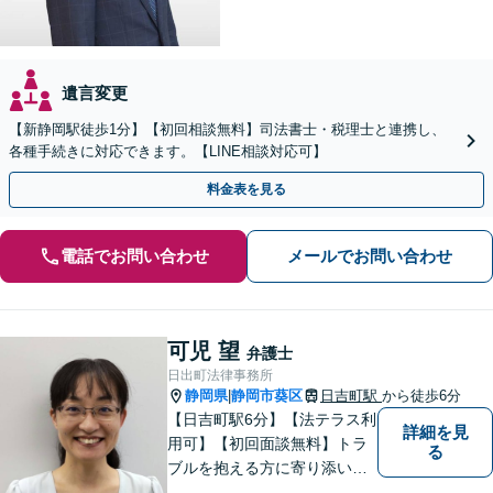
遺言変更
【新静岡駅徒歩1分】【初回相談無料】司法書士・税理士と連携し、
各種手続きに対応できます。【LINE相談対応可】
料金表を見る
電話でお問い合わせ
メールでお問い合わせ
可児 望
弁護士
日出町法律事務所
静岡県
静岡市葵区
日吉町駅
から徒歩6分
|
【日吉町駅6分】【法テラス利
詳細を見
用可】【初回面談無料】トラ
る
ブルを抱える方に寄り添い、
その方に合った法的サービス