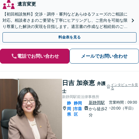
遺言変更
【初回相談無料】交渉・調停・審判などあらゆるフェーズのご相談に
対応。相談者さまのご要望を丁寧にヒアリングし、ご意向を可能な限
り尊重した解決の実現を目指します。遺言書の作成など相続前のご相
談もお任せください【完全個室で対応】
料金表を見る
電話でお問い合わせ
メールでお問い合わせ
日吉 加奈恵
弁護
インタビューを見
る
士
新静岡駅前法律事務所
新静岡駅
営業時間：09:00
静
静岡
~20:00（平日）
岡
市葵
から徒歩2
|
県
区
分