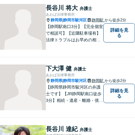
ください。
長谷川 将大
弁護士
あおば法律事務所
静岡県
静岡市駿河区
静岡駅
から徒歩2分
|
【静岡駅南口3分】【完全個室
詳細を見
で相談可】【近隣駐車場有】
る
法律トラブルはお早めの相談
が納得のいく解決への第一歩
です。ご相談にお越しくださ
った方々が、お話しやすい環
境を整えておりますのでぜひ
下大澤 健
弁護士
お気軽にご相談ください。
あおば法律事務所
静岡県
静岡市駿河区
静岡駅
から徒歩2分
|
【静岡県静岡市駿河区の弁護
詳細を見
士です】【JR静岡駅南口徒歩
る
3分】相続・遺産・離婚・債務
整理・交通事故・不動産取引
などの個人に関わる問題や契
約・商取引・債権回収・事業
整理など企業に関わる問題を
長谷川 達紀
弁護士
幅広く取り扱っております。