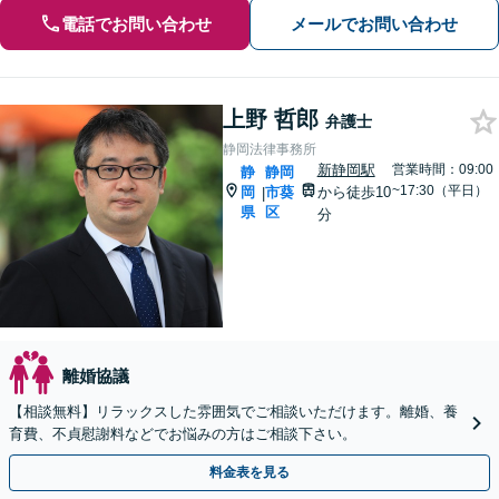
電話でお問い合わせ
メールでお問い合わせ
上野 哲郎
弁護士
静岡法律事務所
新静岡駅
営業時間：09:00
静
静岡
~17:30（平日）
岡
市葵
から徒歩10
|
県
区
分
離婚協議
【相談無料】リラックスした雰囲気でご相談いただけます。離婚、養
育費、不貞慰謝料などでお悩みの方はご相談下さい。
料金表を見る