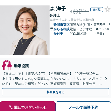
森 洋子
愛知県
インタビュー
を見る
弁護士
弁護士法人名古屋大光法律事務所
営業時間：1
静岡市葵区
面談方法(対面・
からも相談
電話・ビデオな
0:00~17:00
受付中
ど)は応相談
（平日）
離婚協議
【東海エリア】【電話相談可】【初回相談無料】【弁護士歴10年以
上】後々思いもよらない問題にならないために、「大丈夫」と思って
いても、早めにご相談ください。不貞慰謝料、養育費、財産分与、D
V、モラハラなど【出張相談可】
料金表を見る
電話でお問い合わせ
メールで面談予約