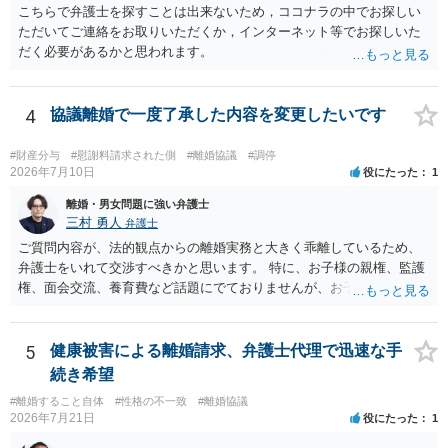
こちらで弁護士を探すことは出来ないため，ココナラの中でお探しい
ただいてご連絡をお取りいただくか，インターネット等でお探しいた
だく必要があるかと思われます。
4
協議離婚で一度了承した内容を変更したいです
#財産分与
#慰謝料請求された側
#離婚協議
#調停
2026年7月10日
役にたった
1
離婚・男女問題に強い弁護士
三村 勇人
弁護士
ご質問内容が、法的観点からの離婚実務と大きく乖離しているため、
弁護士をいれて交渉すべきかと思います。 特に、お子様の親権、監護
権、面会交流、養育費など話題にでておりませんが、お子様の権利を
守るための重要な検討事項です。 離婚する際に決めることは多く、そ
れを決めなかったために生じる質問がこの法律相談でも多くあげられ
ます。 一生に一度あるかないかの離婚という法律問題ですので、お近
5
健康被害による離婚請求、弁護士代理で迅速な手
くの弁護士事務所にご相談されることをお勧めします。
続き希望
#離婚すること自体
#性格の不一致
#離婚協議
2026年7月21日
役にたった
1