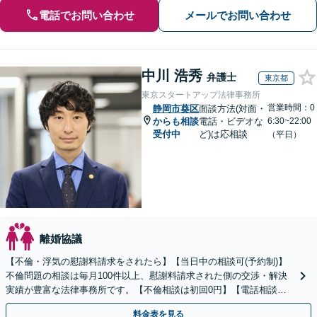
電話でお問い合わせ
メールでお問い合わせ
中川 浩秀
弁護士
東京都
東京スタートアップ法律事務所
営業時間：0
静岡市葵区
面談方法(対面・
からも相談
電話・ビデオな
6:30~22:00
受付中
ど)は応相談
（平日）
離婚協議
【不倫・浮気の慰謝料請求をされたら】【当日中の相談可(予約制)】
不倫問題の相談は毎月100件以上、慰謝料請求された側の交渉・解決
実績が豊富な法律事務所です。【不倫相談は初回0円】【電話相談で
ご契約まで対応可/来所不要】
料金表を見る