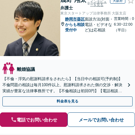
大阪府
インタビュ
ーを見る
弁護士
東京スタートアップ法律事務所 大阪支店
営業時間：0
静岡市葵区
面談方法(対面・
からも相談
電話・ビデオな
6:30~22:00
受付中
ど)は応相談
（平日）
離婚協議
【不倫・浮気の慰謝料請求をされたら】【当日中の相談可(予約制)】
不倫問題の相談は毎月100件以上、慰謝料請求された側の交渉・解決
実績が豊富な法律事務所です。【不倫相談は初回0円】【電話相談で
ご契約まで対応可/来所不要】
料金表を見る
電話でお問い合わせ
メールでお問い合わせ