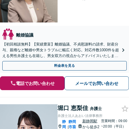
離婚協議
【初回相談無料】【実績豊富】離婚協議、不貞慰謝料の請求、財産分
与、親権など離婚や男女トラブルに幅広く対応。対応件数1000件を超
える男性弁護士も在籍し、男女双方の視点からアドバイスいたします
【新静岡駅直結】【子連れ相談OK】
料金表を見る
電話でお問い合わせ
メールでお問い合わせ
堀口 恵梨佳
弁護士
弁護士法人あおい法律事務所
新静岡駅
営業時間：09:00
静
静岡
~20:00（平日）
岡
市葵
から徒歩2
|