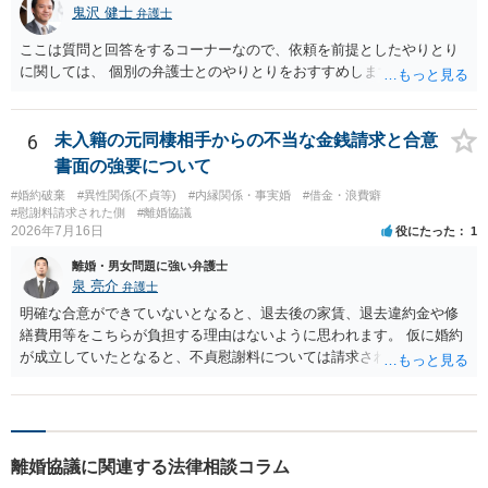
鬼沢 健士
弁護士
ここは質問と回答をするコーナーなので、依頼を前提としたやりとり
に関しては、 個別の弁護士とのやりとりをおすすめします。
6
未入籍の元同棲相手からの不当な金銭請求と合意
書面の強要について
#婚約破棄
#異性関係(不貞等)
#内縁関係・事実婚
#借金・浪費癖
#慰謝料請求された側
#離婚協議
2026年7月16日
役にたった
1
離婚・男女問題に強い弁護士
泉 亮介
弁護士
明確な合意ができていないとなると、退去後の家賃、退去違約金や修
繕費用等をこちらが負担する理由はないように思われます。 仮に婚約
が成立していたとなると、不貞慰謝料については請求される可能性が
あるため検討しておく必要があるでしょう。 弁護士を立てる予定であ
れば早めに弁護士に相談し、弁護士から回答をさせると良いでしょ
う。
離婚協議に関連する法律相談コラム