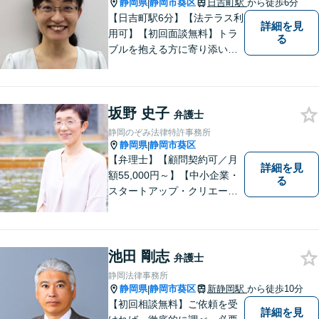
静岡県
静岡市葵区
日吉町駅
から徒歩6分
|
【日吉町駅6分】【法テラス利
詳細を見
用可】【初回面談無料】トラ
る
ブルを抱える方に寄り添い、
その方に合った法的サービス
を提供します。お気軽にご相
談ください。
坂野 史子
弁護士
静岡のぞみ法律特許事務所
静岡県
静岡市葵区
|
【弁理士】【顧問契約可／月
詳細を見
額55,000円～】【中小企業・
る
スタートアップ・クリエータ
ー支援】契約書チェックや知
的財産権に関する企業法務サ
ポート。「特許、意匠、商
標、著作権、不正競争防止法
池田 剛志
弁護士
の専門知識・経験豊富」「リ
静岡法律事務所
ーガルフォースの高精度契約
静岡県
静岡市葵区
新静岡駅
から徒歩10分
|
書チェック」
【初回相談無料】ご依頼を受
詳細を見