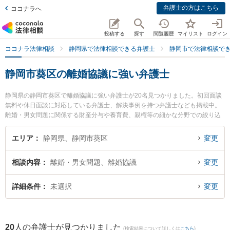
弁護士の方はこちら
ココナラへ
投稿する
探す
閲覧履歴
マイリスト
ログイン
ココナラ法律相談
静岡県で法律相談できる弁護士
静岡市で法律相談で
静岡市葵区の離婚協議に強い弁護士
静岡県の静岡市葵区で離婚協議に強い弁護士が20名見つかりました。初回面談
無料や休日面談に対応している弁護士、解決事例を持つ弁護士なども掲載中。
離婚・男女問題に関係する財産分与や養育費、親権等の細かな分野での絞り込
み検索もでき便利です。特に静岡法律事務所の金光 誉樹弁護士や静岡法律事務
所の上野 哲郎弁護士、磯田法律事務所の磯田 秀樹弁護士のプロフィール情報や
エリア
静岡県、静岡市葵区
変更
弁護士費用、強みなどが注目されています。『静岡市葵区で土日や夜間に発生
した離婚協議のトラブルを今すぐに弁護士に相談したい』『離婚協議のトラブ
相談内容
離婚・男女問題、離婚協議
変更
ル解決の実績豊富な近くの弁護士を検索したい』『初回相談無料で離婚協議を
法律相談できる静岡市葵区内の弁護士に相談予約したい』などでお困りの相談
者さんにおすすめです。
詳細条件
未選択
変更
20
人の弁護士が見つかりました
(検索結果について詳しくは
こちら
)