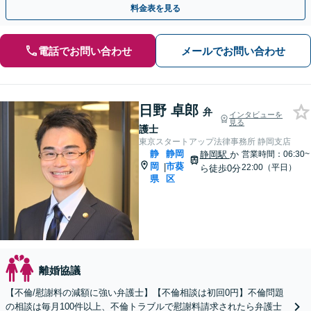
料金表を見る
電話でお問い合わせ
メールでお問い合わせ
日野 卓郎
弁
インタビューを
見る
護士
東京スタートアップ法律事務所 静岡支店
静
静岡
静岡駅
か
営業時間：06:30~
岡
市葵
|
22:00（平日）
ら徒歩0分
県
区
離婚協議
【不倫/慰謝料の減額に強い弁護士】【不倫相談は初回0円】不倫問題
の相談は毎月100件以上、不倫トラブルで慰謝料請求されたら弁護士