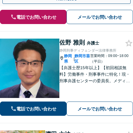
電話でお問い合わせ
メールでお問い合わせ
佐野 雅則
弁護士
静岡刑事ディフェンダー法律事務所
静岡
静岡市葵
営業時間：09:00~18:00
|
県
区
（平日）
【弁護士歴15年以上】【初回相談無
料】労働事件・刑事事件に特化！現・
刑事弁護センターの委員長。メディア
掲載案件多数！豊富な経験を活かし早
期釈放を目指します【労働・雇用】依
頼者さま目線のサポートを心がけま
す。地域密着型の法律事務所
電話でお問い合わせ
メールでお問い合わせ