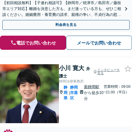
【初回相談無料】【子連れ相談可】【静岡市／焼津市／島田市／藤枝
市エリア対応】離婚を決意した方も、まだ迷っている方も、ぜひご相
談ください。婚姻費用・養育費の請求、親権の争い、不貞行為の慰謝
料請求、離婚原因の有無、財産分与など
料金表を見る
電話でお問い合わせ
メールでお問い合わせ
小川 寛大
弁
インタビューを
見る
護士
静岡法律事務所
新静岡駅
営業時間：09:00
静
静岡
~21:00（平日）
岡
市葵
から徒歩10
|
県
区
分