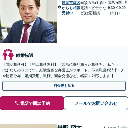
営業時間：0
静岡市葵区
面談方法(対面・
からも相談
電話・ビデオな
9:30~19:00
受付中
ど)は応相談
（平日）
離婚協議
【電話相談可】【初回相談無料】「皆様に寄り添った相談を。 私たち
はあなたの味方です」経験豊富な弁護士がサポート。不貞慰謝料請求
や財産分与、婚姻費用、親権、面会交流など、幅広く対応します【夜
間・休日面談可】【完全個室】【名古屋駅7分】
料金表を見る
電話で面談予約
メールでお問い合わせ
幾野 翔太