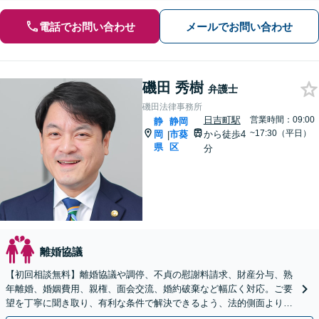
電話でお問い合わせ
メールでお問い合わせ
磯田 秀樹
弁護士
磯田法律事務所
日吉町駅
営業時間：09:00
静
静岡
~17:30（平日）
岡
市葵
から徒歩4
|
県
区
分
離婚協議
【初回相談無料】離婚協議や調停、不貞の慰謝料請求、財産分与、熟
年離婚、婚姻費用、親権、面会交流、婚約破棄など幅広く対応。ご要
望を丁寧に聞き取り、有利な条件で解決できるよう、法的側面よりお
力添えいたします【完全個室で対応】