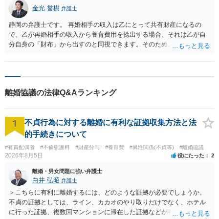
金光 誉樹
弁護士
静岡の弁護士です。 再婚相手の収入は乙にとって共有財産になるの
で、乙が再婚相手の収入から養育費用を捻出する場合、それは乙が自
分自身の「財布」から出すのと同視できます。そのため、金銭の借入
を受けて養育費を捻出するわけではないので、取り決め２に抵触する
ことはないと思います。このことは、乙の子どもが再婚相手と養子縁
組した場合であっても同様だと思います。 なお、乙の子どもが再婚相
手と養子縁組した場合、甲としては養育費の減額を請求することが可
離婚協議の法律Q&Aランキング
能となり得るので、念のためご指摘しておきます。
1
不貞行為に対する離婚に有利な証拠収集方法と法
的手続きについて
#有責配偶者
#不倫慰謝料
#財産分与
#養育費
#異性関係(不貞等)
#離婚協議
2026年8月5日
役にたった
2
離婚・男女問題に強い弁護士
白井 弘昭
弁護士
＞こちらに有利に離婚するには、どのような証拠が必要でしょうか。
不貞の証拠としては、ライン、カカオのやり取りだけでなく、ホテル
に行った証拠、複数回マンションに滞在した証拠などが有効です。 不