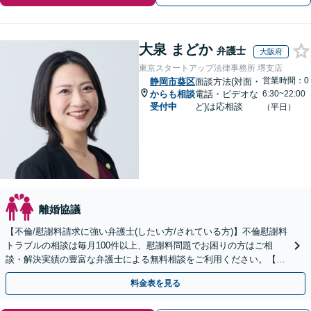
大泉 まどか
弁護士
大阪府
東京スタートアップ法律事務所 堺支店
営業時間：0
静岡市葵区
面談方法(対面・
からも相談
電話・ビデオな
6:30~22:00
受付中
ど)は応相談
（平日）
離婚協議
【不倫/慰謝料請求に強い弁護士(したい方/されている方)】不倫慰謝料
トラブルの相談は毎月100件以上、慰謝料問題でお困りの方はご相
談・解決実績の豊富な弁護士による無料相談をご利用ください。【不
倫相談は初回0円】【全国対応】
料金表を見る