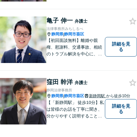
ルは非常に辛いものですの
で、精神面のサポートも積極
亀子 伸一
的に行っております。お困り
弁護士
でしたら、お気軽にご相談く
法律事務所みちしるべ
ださい！
静岡県
静岡市葵区
|
【初回面談無料】離婚や親
詳細を見
権、慰謝料、交通事故、相続
る
のトラブル解決を中心に、一
人ひとりの「よりよい解決」
を一緒に考え、力を尽くす弁
護士です。遺言書などのご相
談も、お任せください。【静
窪田 幹洋
弁護士
岡市の弁護士】
静岡法律事務所
静岡県
静岡市葵区
新静岡駅
から徒歩10分
|
【「新静岡駅」 徒歩10分】私
詳細を見
は皆様のお話を丁寧に聞き、
る
分かりやすく説明することを
心がけています。 不安や疑問
を解消し、より良い紛争解決
に向けて全力でサポートしま