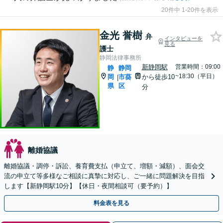
20件中 1-20件を表示
金光 誉樹
弁
インタビューを
見る
護士
静岡法律事務所
新静岡駅
営業時間：09:00
静
静岡
~18:30（平日）
岡
市葵
から徒歩10
|
県
区
分
離婚協議
離婚協議・調停・訴訟、養育費支払（申立て、増額・減額）、面会交
流の申立て等多様なご相談に真摯に対応し、ご一緒に問題解決を目指
します【新静岡駅10分】【休日・夜間相談可（要予約）】
料金表を見る