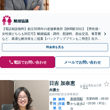
離婚協議
【電話相談無料】創立50周年の老舗事務所【静岡駅10分】【男性側・
女性側どちらも対応可】離婚協議・調停、慰謝料、面会交流、養育費
など、最適な解決策をご提案【バックアッププランもご用意】自力で
書面作成をしたい方におすすめ【法テラス可】
料金表を見る
電話でお問い合わせ
メールでお問い合わせ
日吉 加奈恵
インタビューを
見る
弁護士
新静岡駅前法律事務所
新静岡駅
営業時間：09:00
静
静岡
~20:00（平日）
岡
市葵
から徒歩2
|
県
区
分