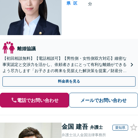
県
区
分
離婚協議
【初回相談無料】【電話相談可】【男性側・女性側双方対応】緻密な
事実認定と交渉力を活かし、依頼者さまにとって有利な離婚ができる
よう尽力します「お子さまの将来を見据えた解決策を提案／財産分
与・養育費・親権」【子連れ相談可】【休日・夜間相談可】
料金表を見る
電話でお問い合わせ
メールでお問い合わせ
金国 建吾
弁護士
愛知県
弁護士法人金国法律事務所