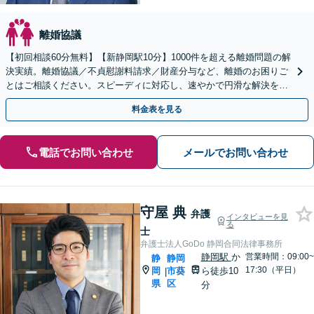
離婚協議
【初回相談60分無料】【新静岡駅10分】1000件を超える離婚問題の解
決実績。離婚協議／不貞慰謝料請求／財産分与など、離婚のお困りご
とはご相談ください。スピーディに対応し、速やかで円滑な解決を目
指します【女性弁護士・男性弁護士どちらも所属】
料金表を見る
電話でお問い合わせ
メールでお問い合わせ
守屋 典
弁護
インタビューを見
る
士
弁護士法人GoDo 静岡合同法律事務所
静岡駅
か
営業時間：09:00~
静
静岡
17:30（平日）
岡
市葵
ら徒歩10
|
県
区
分