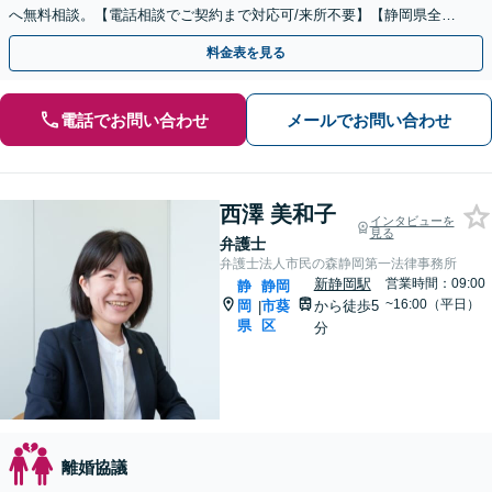
へ無料相談。【電話相談でご契約まで対応可/来所不要】【静岡県全域
対応】
料金表を見る
電話でお問い合わせ
メールでお問い合わせ
西澤 美和子
インタビューを
見る
弁護士
弁護士法人市民の森静岡第一法律事務所
新静岡駅
営業時間：09:00
静
静岡
~16:00（平日）
岡
市葵
から徒歩5
|
県
区
分
離婚協議