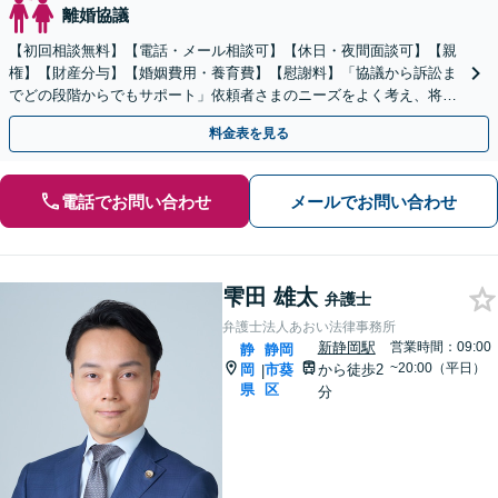
離婚協議
【初回相談無料】【電話・メール相談可】【休日・夜間面談可】【親
権】【財産分与】【婚姻費用・養育費】【慰謝料】「協議から訴訟ま
でどの段階からでもサポート」依頼者さまのニーズをよく考え、将来
を見据えたサポートができるよう親身に対応いたします。
料金表を見る
電話でお問い合わせ
メールでお問い合わせ
雫田 雄太
弁護士
弁護士法人あおい法律事務所
新静岡駅
営業時間：09:00
静
静岡
~20:00（平日）
岡
市葵
から徒歩2
|
県
区
分