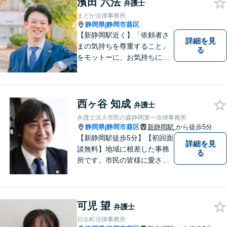
濱田 六法
弁護士
まどか法律事務所
静岡県
静岡市葵区
|
【新静岡駅近く】「依頼者さ
詳細を見
まの気持ちを尊重すること」
る
をモットーに、お気持ちに寄
り添い対応いたします【離
婚・男女問題】離婚調停／養
育費／財産分与などのお悩み
ご相談ください【交通事故】
西ヶ谷 知成
弁護士
豊富な経験と実績で早期に解
弁護士法人市民の森静岡第一法律事務所
決
静岡県
静岡市葵区
新静岡駅
から徒歩5分
|
【新静岡駅徒歩5分】【初回面
詳細を見
談無料】地域に根差した事務
る
所です。市民の皆様に愛され
る事務所を目指しています。
【法テラス利用可能】【当日
／夜間／休日対応可能】お気
可児 望
軽にご連絡ください。
弁護士
日出町法律事務所