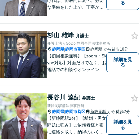
ければ、徹底的に調べ、必要
る
な準備をした上で、丁寧かつ
誠実に事件に取り組むことを
心がけています。特に、医療
事故、労災事故、交通事故等
杉山 雄峰
の損害賠償請求事件、相続・
弁護士
離婚、破産・個人再生等は、
弁護士法人GoDo 静岡合同法律事務所
私が力を注ぎ、得意としてい
静岡県
静岡市葵区
静岡駅
から徒歩10分
|
る分野です。
【初回相談無料】【zoom・Sk
詳細を見
ype対応】対面だけでなく、お
る
電話での相談やオンライン相
談も承っています！担当させ
て頂いた依頼者様に、「会え
て良かった」と納得していた
長谷川 達紀
だける最善の解決を目指しま
弁護士
す。【ウェブ予約システムで
新静岡駅前法律事務所
迅速な対応】
静岡県
静岡市葵区
新静岡駅
から徒歩2分
|
【新静岡駅2分】【離婚・男女
詳細を見
問題に強み】ご依頼者様と密
る
に連絡を取り、納得のいく解
決へと導きます。法的トラブ