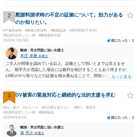
貞の証拠があれば、離婚をさらに有利に進める（離婚したい時期に離
婚する、慰謝料をとるなど）ことができると思われます。 ただし、不
貞発覚後、長期間同居を続けると、不貞を許したとの評価につながる
2
慰謝料請求時の不定の証拠について。効力がある
場合がありますので、ご注意ください。 以上、ご参考まで。
のか知りたい。
#不倫慰謝料
#離婚の慰謝料
#離婚協議
#異性関係(不貞等)
#慰謝料請求したい側
#離婚書類作成
2026年7月29日
役にたった
1
離婚・男女問題に強い弁護士
本庄 卓磨
弁護士
ご主人が関係を認めている以上、証拠として弱いとまでは言えませ
ん。 相手方が否認した場合には裁判を検討することもあり得ますが、
LINEのやり取りなどの証拠を積み重ねることで、関係が認定される余
地は十分にあります。 ただし、手元の証拠でどこまで認定できるかは
個別の事情によりますので、お早めに弁護士に相談されることをおす
すめします。
3
DV被害の緊急対応と継続的な法的支援を求む
#DV・暴力
#モラハラ
#生活費を渡さない
#暴行・傷害罪
#慰謝料請求したい側
#離婚協議
2026年8月4日
役にたった
2
離婚・男女問題に強い弁護士
泉 亮介
弁護士