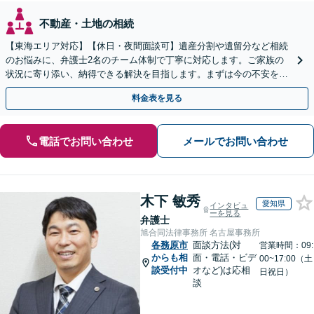
不動産・土地の相続
【東海エリア対応】【休日・夜間面談可】遺産分割や遺留分など相続
のお悩みに、弁護士2名のチーム体制で丁寧に対応します。ご家族の
状況に寄り添い、納得できる解決を目指します。まずは今の不安をお
聞かせください【メール・WEB相談可】
料金表を見る
電話でお問い合わせ
メールでお問い合わせ
木下 敏秀
愛知県
インタビュ
ーを見る
弁護士
旭合同法律事務所 名古屋事務所
各務原市
面談方法(対
営業時間：09:
からも相
面・電話・ビデ
00~17:00（土
談受付中
オなど)は応相
日祝日）
談