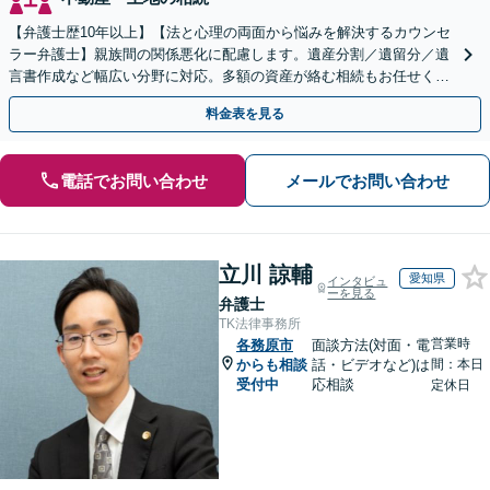
【弁護士歴10年以上】【法と心理の両面から悩みを解決するカウンセ
ラー弁護士】親族間の関係悪化に配慮します。遺産分割／遺留分／遺
言書作成など幅広い分野に対応。多額の資産が絡む相続もお任せくだ
さい。【夜間・休日の相談可能】【駐車場完備】
料金表を見る
電話でお問い合わせ
メールでお問い合わせ
立川 諒輔
愛知県
インタビュ
ーを見る
弁護士
TK法律事務所
営業時
各務原市
面談方法(対面・電
からも相談
話・ビデオなど)は
間：本日
受付中
応相談
定休日