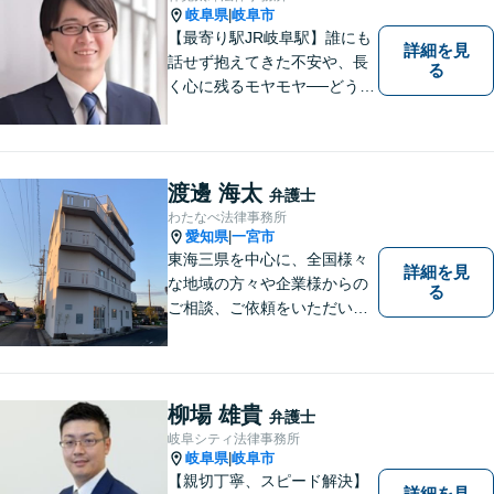
を解決してきました。
岐阜県
岐阜市
|
【最寄り駅JR岐阜駅】誰にも
詳細を見
話せず抱えてきた不安や、長
る
く心に残るモヤモヤ──どうぞ
安心してお聞かせください。
あなたの想いに丁寧に寄り添
いながら、これからの一歩を
一緒に見つけていきます。
渡邊 海太
弁護士
【丁寧なヒアリング】【地域
わたなべ法律事務所
密着型の法律事務所】
愛知県
一宮市
|
東海三県を中心に、全国様々
詳細を見
な地域の方々や企業様からの
る
ご相談、ご依頼をいただいて
おります。完全個室の相談
室、駐車場完備でお待ちして
おります。
柳場 雄貴
弁護士
岐阜シティ法律事務所
岐阜県
岐阜市
|
【親切丁寧、スピード解決】
詳細を見