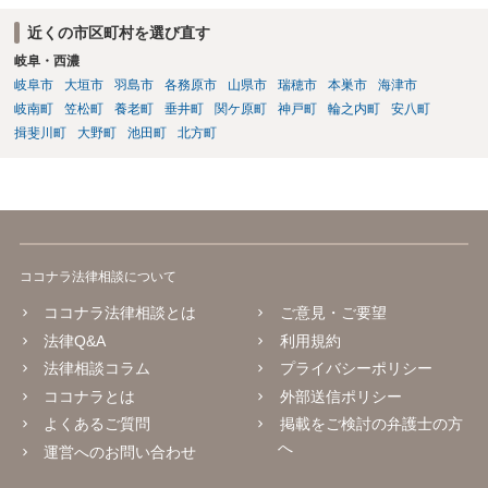
近くの市区町村を選び直す
岐阜・西濃
岐阜市
大垣市
羽島市
各務原市
山県市
瑞穂市
本巣市
海津市
岐南町
笠松町
養老町
垂井町
関ケ原町
神戸町
輪之内町
安八町
揖斐川町
大野町
池田町
北方町
ココナラ法律相談について
ココナラ法律相談とは
ご意見・ご要望
法律Q&A
利用規約
法律相談コラム
プライバシーポリシー
ココナラとは
外部送信ポリシー
よくあるご質問
掲載をご検討の弁護士の方
へ
運営へのお問い合わせ