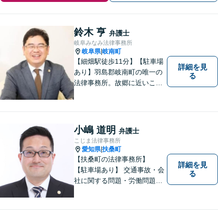
鈴木 亨
弁護士
岐阜みなみ法律事務所
岐阜県
岐南町
|
【細畑駅徒歩11分】【駐車場
詳細を見
あり】羽島郡岐南町の唯一の
る
法律事務所。故郷に近いこの
町で、お困りの方の未来を明
るいものにすべく、誠心誠意
弁護をいたします。依頼者と
弁護士という垣根を超えて、
小嶋 道明
弁護士
良きパートナーとして貢献し
こじま法律事務所
ます。【会社勤務経験あり】
愛知県
扶桑町
|
【扶桑町の法律事務所】
詳細を見
【駐車場あり】 交通事故・会
る
社に関する問題・労働問題・
離婚・相続・刑事事件に力を
入れています。