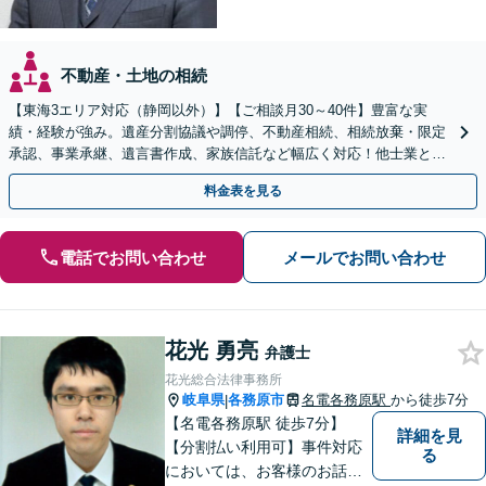
不動産・土地の相続
【東海3エリア対応（静岡以外）】【ご相談月30～40件】豊富な実
績・経験が強み。遺産分割協議や調停、不動産相続、相続放棄・限定
承認、事業承継、遺言書作成、家族信託など幅広く対応！他士業と連
携して円滑な問題解決を目指します。【初回面談無料】
料金表を見る
電話でお問い合わせ
メールでお問い合わせ
花光 勇亮
弁護士
花光総合法律事務所
岐阜県
各務原市
名電各務原駅
から徒歩7分
|
【名電各務原駅 徒歩7分】
詳細を見
【分割払い利用可】事件対応
る
においては、お客様のお話を