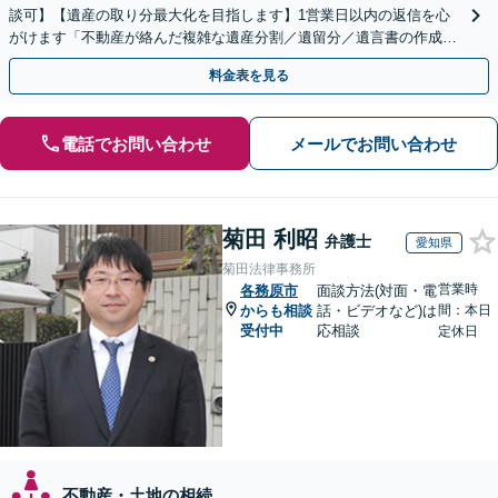
談可】【遺産の取り分最大化を目指します】1営業日以内の返信を心
がけます「不動産が絡んだ複雑な遺産分割／遺留分／遺言書の作成・
執行／事業承継など、お任せください」【休日相談あり】
料金表を見る
電話でお問い合わせ
メールでお問い合わせ
菊田 利昭
弁護士
愛知県
菊田法律事務所
営業時
各務原市
面談方法(対面・電
からも相談
話・ビデオなど)は
間：本日
受付中
応相談
定休日
不動産・土地の相続