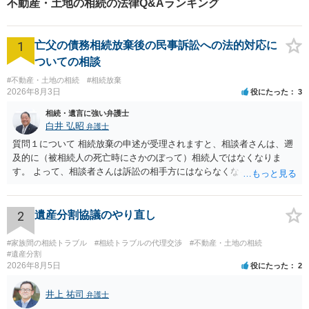
不動産・土地の相続の法律Q&Aランキング
1
亡父の債務相続放棄後の民事訴訟への法的対応に
ついての相談
#不動産・土地の相続
#相続放棄
2026年8月3日
役にたった
3
相続・遺言に強い弁護士
白井 弘昭
弁護士
質問１について 相続放棄の申述が受理されますと、相談者さんは、遡
及的に（被相続人の死亡時にさかのぼって）相続人ではなくなりま
す。 よって、相談者さんは訴訟の相手方にはならなくなるので（明け
渡し請求の対象ではなくなるので）請求棄却となります。 相続放棄受
理証明を家庭裁判所で取得し、コピーを答弁書に添えて裁判所に提出
してください。 質問２について 請求棄却を求める答弁書を提出すれ
2
遺産分割協議のやり直し
ば、第１回期日は出席する必要がありません。その日は差支え（用事
があり出席できない）との記載で十分です。 質問３について 弁護士で
#家族間の相続トラブル
#相続トラブルの代理交渉
#不動産・土地の相続
はないので、ｍｉｎｔｓでの提出の必要は無いと思います。郵送（期
#遺産分割
2026年8月5日
役にたった
2
限までに届けばよい）で十分です。 詳細は、書面記載の裁判所書記官
にお問い合わせください。 以上、ご参考まで。
井上 祐司
弁護士