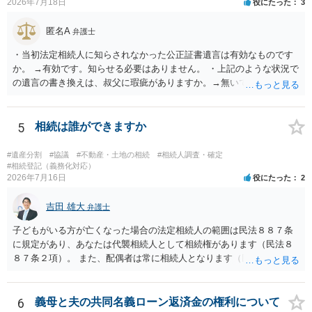
2026年7月18日
役にたった
3
匿名A
弁護士
・当初法定相続人に知らされなかった公正証書遺言は有効なものです
か。 →有効です。知らせる必要はありません。 ・上記のような状況で
の遺言の書き換えは、叔父に瑕疵がありますか。→無いです。 ・分割
する場合の比率は、現状で、客観的に見てどの程度が妥当と考えられ
ますか。 →本人が自由に決められますので、どこが妥当とは言えない
です。客観的な基準もありません。 ・できれば穏やかに、分割を拒否
5
相続は誰ができますか
することはできますか。 →分割を拒否するということは、遺産はいら
ないということでしょうか。遺言で、受取を指定されててもいらない
#遺産分割
#協議
#不動産・土地の相続
#相続人調査・確定
と拒否することはできます。理由を説明する必要はありません。
#相続登記（義務化対応）
2026年7月16日
役にたった
2
吉田 雄大
弁護士
子どもがいる方が亡くなった場合の法定相続人の範囲は民法８８７条
に規定があり、あなたは代襲相続人として相続権があります（民法８
８７条２項）。 また、配偶者は常に相続人となります（民法８９０
条）。 「祖父の子供３人」の方の配偶者がご健在であれば、その方に
も相続権があります。つまり、孫５人に加えて「おじ又はおば」にも
相続権がある可能性があります。
6
義母と夫の共同名義ローン返済金の権利について