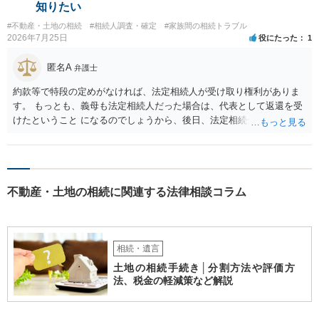
知りたい
#不動産・土地の相続
#相続人調査・確定
#家族間の相続トラブル
2026年7月25日
役にたった
1
匿名A
弁護士
約款等で特段の定めがなければ、法定相続人が受け取り権利がありま
す。 もっとも、義母も法定相続人だった場合は、代表として返還を受
けたということ になるのでしょうから、後日、法定相続分に基づいて
精算を求めることは可能と思います。
不動産・土地の相続に関連する法律相談コラム
相続・遺言
土地の相続手続き│分割方法や評価方
法、税金の軽減策など解説