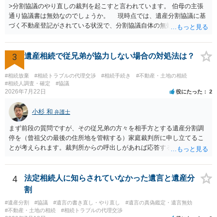
>分割協議のやり直しの裁判を起こすと言われています。 伯母の主張
通り協議書は無効なのでしょうか。 現時点では、遺産分割協議に基
づく不動産登記がされている状況で、分割協議自体の無効を裁判所が
認めたわけではないので、分割協議の効力に影響はありません。 先
方の訴訟の主張及び立証次第ですが、 ・御祖母様の認知能力に関する
医師の意見書、筆跡鑑定 が提出されればその効力が否定される可能性
3
遺産相続で従兄弟が協力しない場合の対処法は？
はありますが、 ・伯母様自身が分割協議に加わっていること ・御祖母
様の意に反する遺産分割協議を行う実益が誰にあったかの立証が困難
#相続放棄
#相続トラブルの代理交渉
#相続手続き
#不動産・土地の相続
であること からすると、実際に遺産分割協議の効力が否定される可能
#相続人調査・確定
#協議
2026年7月22日
役にたった
2
性はそれほど高くない（立証のハードルは非常に高い）ということが
言えると思います。
小杉 和
弁護士
まず前段の質問ですが、その従兄弟の方々を相手方とする遺産分割調
停を（曾祖父の最後の住所地を管轄する）家庭裁判所に申し立てるこ
とが考えられます。裁判所からの呼出しがあれば応答する可能性がま
だあるのではないでしょうか。 後段の質問については、相続放棄は可
能と思われます。時間が思った以上にないので必要書類をてきぱきと
揃える必要があります。その点是非御注意ください。
4
法定相続人に知らされていなかった遺言と遺産分
割
#遺産分割
#協議
#遺言の書き直し・やり直し
#遺言の真偽鑑定・遺言無効
#不動産・土地の相続
#相続トラブルの代理交渉