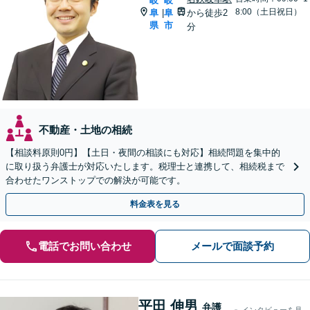
岐
岐
8:00（土日祝日）
阜
阜
から徒歩2
|
県
市
分
不動産・土地の相続
【相談料原則0円】【土日・夜間の相談にも対応】相続問題を集中的
に取り扱う弁護士が対応いたします。税理士と連携して、相続税まで
合わせたワンストップでの解決が可能です。
料金表を見る
電話でお問い合わせ
メールで面談予約
平田 伸男
弁護
インタビューを見