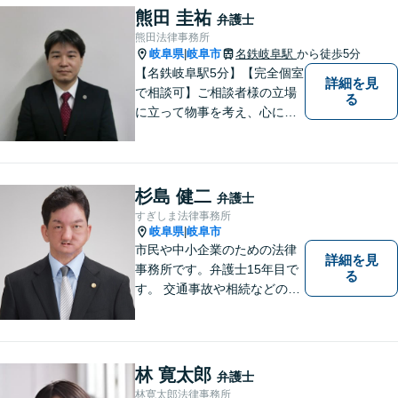
熊田 圭祐
弁護士
熊田法律事務所
岐阜県
岐阜市
名鉄岐阜駅
から徒歩5分
|
【名鉄岐阜駅5分】【完全個室
詳細を見
で相談可】ご相談者様の立場
る
に立って物事を考え、心に寄
り添って解決に導くことを大
切にしています。法律問題は
お早めの相談が納得のいく解
決への第一歩です。小さな問
杉島 健二
弁護士
題から大きな問題まで、お気
すぎしま法律事務所
軽にご相談ください。
岐阜県
岐阜市
|
市民や中小企業のための法律
詳細を見
事務所です。弁護士15年目で
る
す。 交通事故や相続などの相
談料は、初回無料です。 交通
事故などの民事事件や、相続
などの家事事件を解決してき
ました。特に交通事故では多
林 寛太郎
弁護士
くの後遺障害事故や死亡事故
林寛太郎法律事務所