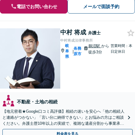
電話でお問い合わせ
メールで面談予約
中村 将成
弁護士
中村将成法律事務所
岐
鵜沼駅
から
営業時間：本
各務
阜
|
日定休日
徒歩3分
原市
県
不動産・土地の相続
【地元密着★Google口コミ高評価】相続の迷いを安心へ「他の相続人
と連絡がつかない」「言い分に納得できない」とお悩みの方はご相談
ください。弁護士歴10年以上の実績で、複雑な遺産分割から事業承継
まで幅広く対応【休日・夜間相談可｜駐車場あり】
料金表を見る