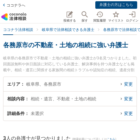
弁護士の方はこちら
ココナラへ
投稿する
探す
閲覧履歴
マイリスト
ログイン
ココナラ法律相談
岐阜県で法律相談できる弁護士
各務原市で法律相談
各務原市の不動産・土地の相続に強い弁護士
岐阜県の各務原市で不動産・土地の相続に強い弁護士が3名見つかりました。初
回面談無料や休日面談に対応している弁護士、解決事例を持つ弁護士なども掲
載中。相続・遺言に関係する家族間の相続トラブルや認知症の相続、遺産分割
等の細かな分野での絞り込み検索もでき便利です。特に清流のまち法律事務所
の小林 和久弁護士や中村将成法律事務所の中村 将成弁護士、花光総合法律事務
エリア
岐阜県、各務原市
変更
所の花光 勇亮弁護士のプロフィール情報や弁護士費用、強みなどが注目されて
います。『各務原市で土日や夜間に発生した不動産・土地の相続のトラブルを
相談内容
相続・遺言、不動産・土地の相続
変更
今すぐに弁護士に相談したい』『不動産・土地の相続のトラブル解決の実績豊
富な近くの弁護士を検索したい』『初回相談無料で不動産・土地の相続を法律
相談できる各務原市内の弁護士に相談予約したい』などでお困りの相談者さん
詳細条件
未選択
変更
におすすめです。
3
人の弁護士が見つかりました
(検索結果について詳しくは
こちら
)