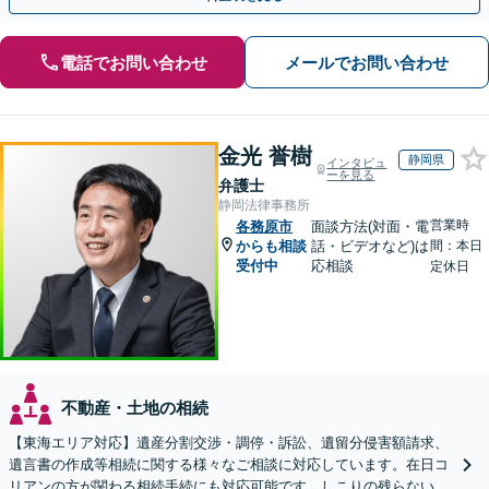
電話でお問い合わせ
メールでお問い合わせ
金光 誉樹
静岡県
インタビュ
ーを見る
弁護士
静岡法律事務所
営業時
各務原市
面談方法(対面・電
からも相談
話・ビデオなど)は
間：本日
受付中
応相談
定休日
不動産・土地の相続
【東海エリア対応】遺産分割交渉・調停・訴訟、遺留分侵害額請求、
遺言書の作成等相続に関する様々なご相談に対応しています。在日コ
リアンの方が関わる相続手続にも対応可能です。しこりの残らない解