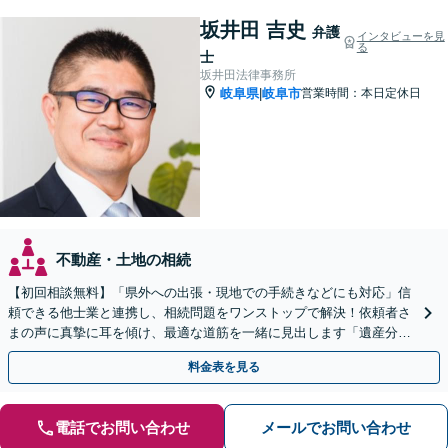
坂井田 吉史
弁護
インタビューを見
る
士
坂井田法律事務所
岐阜県
岐阜市
営業時間：本日定休日
|
不動産・土地の相続
【初回相談無料】「県外への出張・現地での手続きなどにも対応」信
頼できる他士業と連携し、相続問題をワンストップで解決！依頼者さ
まの声に真摯に耳を傾け、最適な道筋を一緒に見出します「遺産分割
／寄与分／成年後見／遺留分／相続放棄／遺言書作成など」
料金表を見る
電話でお問い合わせ
メールでお問い合わせ