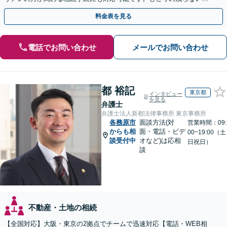
決を特に意識しています。
料金表を見る
電話でお問い合わせ
メールでお問い合わせ
都 裕記
東京都
インタビュー
を見る
弁護士
弁護士法人新都法律事務所 東京事務所
各務原市
面談方法(対
営業時間：09:
からも相
面・電話・ビデ
00~19:00（土
談受付中
オなど)は応相
日祝日）
談
不動産・土地の相続
【全国対応】大阪・東京の2拠点でチームで迅速対応【電話・WEB相