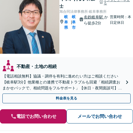
る
士
旭合同法律事務所 岐阜事務所
岐
岐
名鉄岐阜駅
か
営業時間：本
阜
阜
|
日定休日
ら徒歩2分
県
市
不動産・土地の相続
【電話相談無料】協議・調停を有利に進めたい方はご相談ください
【岐阜駅3分】他業種との連携で不動産トラブルも回避「相続調査お
まかせパックで、相続問題をフルサポート」【休日・夜間面談可】
【電話相談・ビデオ面談あり】【完全個室対応】
料金表を見る
電話でお問い合わせ
メールでお問い合わせ