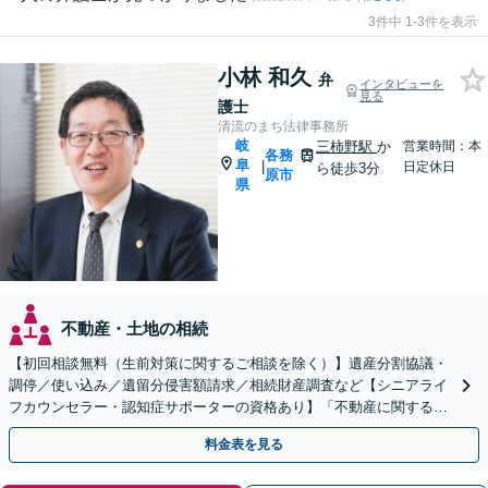
3件中 1-3件を表示
小林 和久
弁
インタビューを
見る
護士
清流のまち法律事務所
岐
三柿野駅
か
営業時間：本
各務
阜
|
日定休日
ら徒歩3分
原市
県
不動産・土地の相続
【初回相談無料（生前対策に関するご相談を除く）】遺産分割協議・
調停／使い込み／遺留分侵害額請求／相続財産調査など【シニアライ
フカウンセラー・認知症サポーターの資格あり】「不動産に関する相
続もお任せください」【当日・夜間相談可（要相談）】
料金表を見る