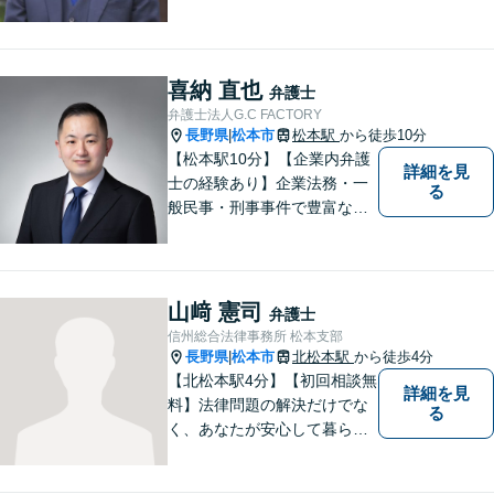
被害者の方のことも十分考慮
した上で事件を解決していき
ます。当事務所の対象エリア
は日本全国です。 遠方の方は
喜納 直也
弁護士
Web面談や電話でのご連絡が
弁護士法人G.C FACTORY
可能です。
長野県
松本市
松本駅
から徒歩10分
|
【松本駅10分】【企業内弁護
詳細を見
士の経験あり】企業法務・一
る
般民事・刑事事件で豊富な実
績あり。「依頼をして良かっ
た。」と言っていただけるよ
うなリーガルサービスをご提
供します。
山﨑 憲司
弁護士
信州総合法律事務所 松本支部
長野県
松本市
北松本駅
から徒歩4分
|
【北松本駅4分】【初回相談無
詳細を見
料】法律問題の解決だけでな
る
く、あなたが安心して暮らせ
る「その先の未来」も一緒に
考えてサポートいたします。