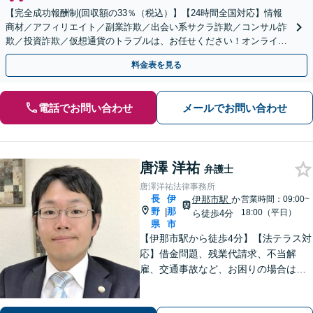
【完全成功報酬制(回収額の33％（税込）】【24時間全国対応】情報
商材／アフィリエイト／副業詐欺／出会い系サクラ詐欺／コンサル詐
欺／投資詐欺／仮想通貨のトラブルは、お任せください！オンライン
のみで解決も可能！
料金表を見る
電話でお問い合わせ
メールでお問い合わせ
唐澤 洋祐
弁護士
唐澤洋祐法律事務所
長
伊
伊那市駅
か
営業時間：09:00~
野
那
|
18:00（平日）
ら徒歩4分
県
市
【伊那市駅から徒歩4分】【法テラス対
応】借金問題、残業代請求、不当解
雇、交通事故など、お困りの場合はす
ぐにご相談ください。【個人・企業対
応可能】弁護士が代理人として交渉し