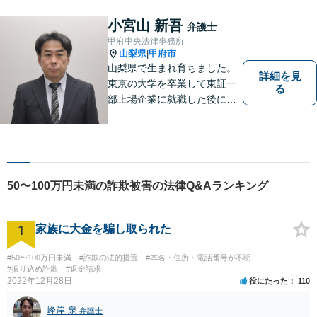
一人で悩まずにお話をお聞か
せください。お気持ちに寄り
小宮山 新吾
弁護士
添い、より良い選択ができる
甲府中央法律事務所
よう全力を尽くします。【法
山梨県
甲府市
|
テラス利用可】
山梨県で生まれ育ちました。
詳細を見
東京の大学を卒業して東証一
る
部上場企業に就職した後に司
法試験を志し、社会人と受験
生の二足のわらじを履いてい
た時期もあります。 平成16年
に弁護士登録した後は、山梨
県内を中心に様々な案件を取
50〜100万円未満の詐欺被害の法律Q&Aランキング
り扱ってきました。
1
家族に大金を騙し取られた
#50〜100万円未満
#詐欺の法的措置
#本名・住所・電話番号が不明
#振り込め詐欺
#返金請求
2022年12月28日
役にたった
110
峰岸 泉
弁護士