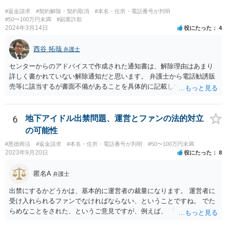
に、法務局で商業•法人登記の登記事項証明書の入手を試みてみる方法
#返金請求
#契約解除・契約取消
#本名・住所・電話番号が判明
も考えられます（相手の会社が実在する会社なのか、やりとりしてい
#50〜100万円未満
#副業詐欺
2024年3月14日
役にたった
4
る相手が代表権限を有しているのか等について、登記登録の有無や登
録内容を確かめることができます）。 【参考】法務局サイト https://w
西谷 拓哉
ww.moj.go.jp/MINJI/houjintouki.html
弁護士
センターからのアドバイスで作成された通知書は、解除理由はあまり
詳しく書かれていない解除通知だと思います。 弁護士から電話勧誘販
売等に該当するが書面不備があることを具体的に記載して返金を求め
る通知書を送付することで、返金交渉が進展する場合があります。 弁
護士から通知書をおくっても返事がない、低い金額しか返金を提案し
てこない場合、裁判所に提訴することを検討する必要があります。 セ
6
地下アイドル出禁問題、運営とファンの法的対立
ンターの方で、消費者事件を取り扱っている弁護士の紹介を受けられ
の可能性
ないか一度確認してみてください。
#悪徳商法
#返金請求
#本名・住所・電話番号が判明
#50〜100万円未満
2023年9月20日
役にたった
8
匿名A
弁護士
出禁にするかどうかは、基本的に運営者の裁量になります。 運営者に
受け入れられるファンでなければならない、ということですね。 でた
らめなことをされた、というご意見ですが、例えば、 「サービスを購
入したのに、サービスが受けられなくて、返金もされない。」 といっ