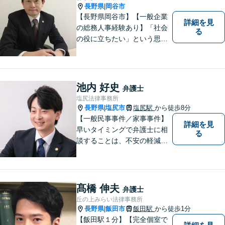
長野県
岡谷市
|
【長野県岡谷市】【一般企業
詳細を見
の総務人事経験あり】「社会
る
の役に立ちたい」という思い
を持って弁護士として活動し
ています。地元に根ざし、岡
谷市・長野県中南信の人々の
権利を守るために懸命に働き
池内 好史
弁護士
ます。離婚・借金・交通事故
塩尻法律事務所
などお気軽にご相談くださ
長野県
塩尻市
塩尻駅
から徒歩8分
|
い。
【一般民事事件／家事事件】
詳細を見
早いタイミングで弁護士に相
る
談することは、不安の軽減、
早期解決方法の発見、二次被
害の防止など様々な利点があ
ります。お気軽に御相談くだ
さい。
髙橋 伸夫
弁護士
丘の上みらい法律事務所
長野県
飯田市
飯田駅
から徒歩1分
|
【飯田駅１分】【完全個室で