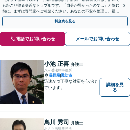
も起こり得る身近なトラブルです。「自分が悪かったのでは」と悩む
前に、まずは専門家へご相談ください。あなたの不安を整理し、最善
の解決策へ導きます。【電話・メール・WEB相談可】
料金表を見る
電話でお問い合わせ
メールでお問い合わせ
小池 正喜
弁護士
八ヶ岳法律事務所
長野県
諏訪市
|
迅速かつ丁寧な対応を心がけ
詳細を見
ています。
る
鳥川 秀司
弁護士
おさち法律事務所