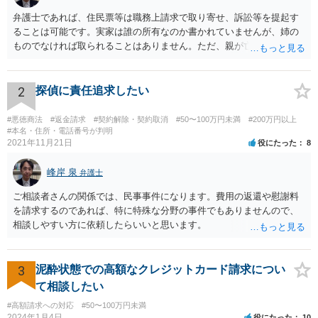
弁護士であれば、住民票等は職務上請求で取り寄せ、訴訟等を提起す
ることは可能です。実家は誰の所有なのか書かれていませんが、姉の
ものでなければ取られることはありません。ただ、親が亡くなって相
続手続未了の場合は問題が起きますので、早めに対応をとった方がい
いでしょう。
2
探偵に責任追求したい
#悪徳商法
#返金請求
#契約解除・契約取消
#50〜100万円未満
#200万円以上
#本名・住所・電話番号が判明
2021年11月21日
役にたった
8
峰岸 泉
弁護士
ご相談者さんの関係では、民事事件になります。費用の返還や慰謝料
を請求するのであれば、特に特殊な分野の事件でもありませんので、
相談しやすい方に依頼したらいいと思います。
3
泥酔状態での高額なクレジットカード請求につい
て相談したい
#高額請求への対応
#50〜100万円未満
2024年1月4日
役にたった
10