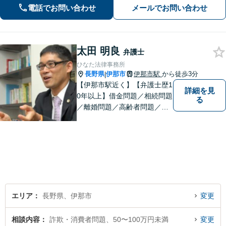
ます!【秘密厳守】【破産管財人】
電話でお問い合わせ
メールでお問い合わせ
太田 明良
弁護士
ひなた法律事務所
長野県
伊那市
伊那市駅
から徒歩3分
|
【伊那市駅近く】【弁護士歴1
詳細を見
0年以上】借金問題／相続問題
る
／離婚問題／高齢者問題／相
続問題／環境問題／企業法務
など、幅広い法律トラブルの
ご相談を承ります。【地域に
根ざした弁護士】もし何かお
困りな事がございましたらお
気軽にご相談ください。
エリア
長野県、伊那市
変更
相談内容
詐欺・消費者問題、50〜100万円未満
変更