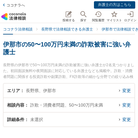
弁護士の方はこちら
ココナラへ
投稿する
探す
閲覧履歴
マイリスト
ログイン
ココナラ法律相談
長野県で法律相談できる弁護士
伊那市で法律相談で
伊那市の50〜100万円未満の詐欺被害に強い弁
護士
長野県の伊那市で50〜100万円未満の詐欺被害に強い弁護士が2名見つかりまし
た。初回面談無料や夜間面談に対応している弁護士なども掲載中。詐欺・消費
者問題に関係する投資詐欺や副業詐欺、FX詐欺等の細かな分野での絞り込み検
索もでき便利です。特に唐澤洋祐法律事務所の唐澤 洋祐弁護士やひなた法律事
務所の太田 明良弁護士のプロフィール情報や弁護士費用、強みなどが注目され
エリア
長野県、伊那市
変更
ています。『伊那市で土日や夜間に発生した50〜100万円未満の詐欺被害のト
ラブルを今すぐに弁護士に相談したい』『50〜100万円未満の詐欺被害のトラ
相談内容
詐欺・消費者問題、50〜100万円未満
変更
ブル解決の実績豊富な近くの弁護士を検索したい』『初回相談無料で50〜100
万円未満の詐欺被害を法律相談できる伊那市内の弁護士に相談予約したい』な
どでお困りの相談者さんにおすすめです。
詳細条件
未選択
変更