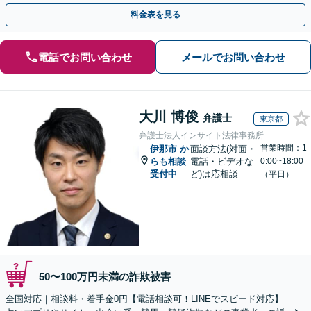
早めにご相談ください。【電話・メール・WEB相談可】
料金表を見る
電話でお問い合わせ
メールでお問い合わせ
大川 博俊
弁護士
東京都
弁護士法人インサイト法律事務所
営業時間：1
伊那市
か
面談方法(対面・
らも相談
電話・ビデオな
0:00~18:00
受付中
ど)は応相談
（平日）
50〜100万円未満の詐欺被害
全国対応｜相談料・着手金0円【電話相談可！LINEでスピード対応】