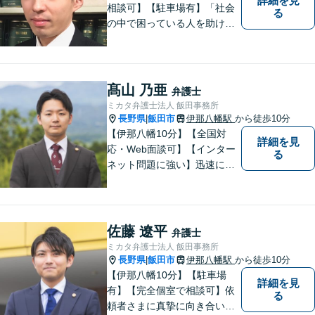
詳細を見
相談可】【駐車場有】「社会
る
の中で困っている人を助けた
い」との思いから、弁護士に
なることを志しました。多く
の方から相談しやすい弁護士
であることを心がけ、誠実
髙山 乃亜
弁護士
に、そして丁寧に対応してい
ミカタ弁護士法人 飯田事務所
きます。
長野県
飯田市
伊那八幡駅
から徒歩10分
|
【伊那八幡10分】【全国対
詳細を見
応・Web面談可】【インター
る
ネット問題に強い】迅速に対
応し、依頼者さまの平穏な生
活をいち早く取り戻すサポー
トをさせていただきます。ど
のようなことでも、お気軽に
佐藤 遼平
弁護士
ご相談ください。
ミカタ弁護士法人 飯田事務所
長野県
飯田市
伊那八幡駅
から徒歩10分
|
【伊那八幡10分】【駐車場
詳細を見
有】【完全個室で相談可】依
る
頼者さまに真摯に向き合い、