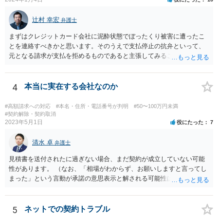
辻村 幸宏
弁護士
まずはクレジットカード会社に泥酔状態でぼったくり被害に遭ったこ
とを連絡すべきかと思います。そのうえで支払停止の抗弁といって、
元となる請求が支払を拒めるものであると主張してみることになるか
と思います。 なお、このような事例もありますが、救済されるのはな
かなかシビアかもしれません。 https://zenso.or.jp/wp-content/uploads/
JACAS173%e5%88%a4%e4%be%8b%e7%b4%b9%e4%bb%8b.pdf
4
本当に実在する会社なのか
#高額請求への対応
#本名・住所・電話番号が判明
#50〜100万円未満
#契約解除・契約取消
2023年5月1日
役にたった
7
清水 卓
弁護士
見積書を送付されたに過ぎない場合、まだ契約が成立していない可能
性があります。 （なお、「相場がわからず、お願いしますと言ってし
まった」という言動が承諾の意思表示と解される可能性はあります
が、口頭に過ぎない場合には、承諾の意思表示にはあたらないと争え
る余地があるかもしれません）。 いずれにしても、相手会社の実在
等に不安を感じるのであれば、相手方とのやりとりを一旦保留とし
5
ネットでの契約トラブル
て、見積書等の相手方の表示（名称、代表者名、住所等）を手がかり