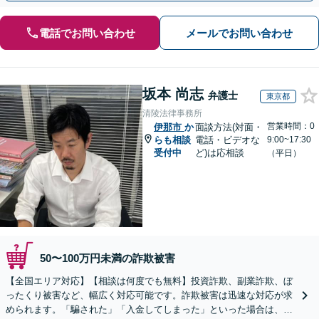
電話でお問い合わせ
メールでお問い合わせ
坂本 尚志
弁護士
東京都
清陵法律事務所
営業時間：0
伊那市
か
面談方法(対面・
らも相談
電話・ビデオな
9:00~17:30
受付中
ど)は応相談
（平日）
50〜100万円未満の詐欺被害
【全国エリア対応】【相談は何度でも無料】投資詐欺、副業詐欺、ぼ
ったくり被害など、幅広く対応可能です。詐欺被害は迅速な対応が求
められます。「騙された」「入金してしまった」といった場合は、お