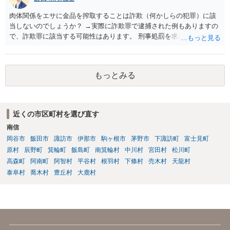
肉体関係をエサに金品を搾取することは詐欺（何かしらの犯罪）に該
当しないのでしょうか？ →実際に詐欺罪で逮捕された例もありますの
で、詐欺罪に該当する可能性はあります。 刑事処罰を求めたいという
ことでしたら警察署でご相談ください。
もっとみる
近くの市区町村を選び直す
南信
岡谷市
飯田市
諏訪市
伊那市
駒ヶ根市
茅野市
下諏訪町
富士見町
原村
辰野町
箕輪町
飯島町
南箕輪村
中川村
宮田村
松川町
高森町
阿南町
阿智村
平谷村
根羽村
下條村
売木村
天龍村
泰阜村
喬木村
豊丘村
大鹿村