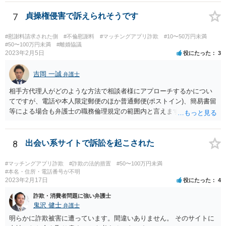
た事情があったのでしょうか。 公表するにしても、見る人に受け入れ
られる内容のものでなければなりません。 そうでなければ、逆に、あ
7
貞操権侵害で訴えられそうです
なたが、民事上又は刑事上の責任を負う恐れがあります。 重々ご注意
なさいますよう。
#慰謝料請求された側
#不倫慰謝料
#マッチングアプリ詐欺
#10〜50万円未満
#50〜100万円未満
#離婚協議
2023年2月5日
役にたった
3
吉岡 一誠
弁護士
相手方代理人がどのような方法で相談者様にアプローチするかについ
てですが、電話や本人限定郵便のほか普通郵便(ポストイン)、簡易書留
等による場合も弁護士の職務倫理規定の範囲内と言えますので、必ず
しも本人限定郵便により送られてくるとは限りません。 なお、相手方
が弁護士に依頼するより前に、先んじて相談者様が弁護士に依頼をす
る場合、相手方代理人は相談者様の代理人弁護士を飛び越えて相談者
8
出会い系サイトで訴訟を起こされた
様の自宅に書面を郵送することが職務倫理上許されなくなる(懲戒処分
の対象になり得る)ため、家族にバレてしまうことを回避したいという
#マッチングアプリ詐欺
#詐欺の法的措置
#50〜100万円未満
ご意向であれば、早めに弁護士に依頼をするというのも一つかと思い
#本名・住所・電話番号が不明
2023年2月17日
役にたった
4
ます(もちろん、このまま何事もなく終結する可能性もあるでしょうか
ら、藪蛇になるリスクもあるところではありますが)。 相手方がある話
詐欺・消費者問題に強い弁護士
ではあるので、最終的な和解の見通しは何とも言えませんが、弁護士
鬼沢 健士
弁護士
に依頼することで低額での和解に至れるということもあるでしょう。
明らかに詐欺被害に遭っています。間違いありません。 そのサイトに