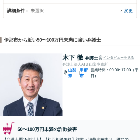
詳細条件
未選択
変更
伊那市から近い50〜100万円未満に強い弁護士
木下 徹
弁護士
インタビューを見る
弁護士法人ATB 山梨事務所
山梨
甲府
営業時間：09:00~17:00（平
|
県
市
日）
50〜100万円未満の詐欺被害
【弁護士歴15年以上】【初回相談無料】詐欺・消費者被害は、誰にで