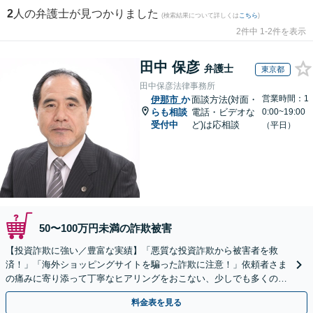
2
人の弁護士が見つかりました
(検索結果について詳しくは
こちら
)
2件中 1-2件を表示
田中 保彦
弁護士
東京都
田中保彦法律事務所
営業時間：1
伊那市
か
面談方法(対面・
らも相談
電話・ビデオな
0:00~19:00
受付中
ど)は応相談
（平日）
50〜100万円未満の詐欺被害
【投資詐欺に強い／豊富な実績】「悪質な投資詐欺から被害者を救
済！」「海外ショッピングサイトを騙った詐欺に注意！」依頼者さま
の痛みに寄り添って丁寧なヒアリングをおこない、少しでも多くの返
金が得られるよう尽力します！
料金表を見る