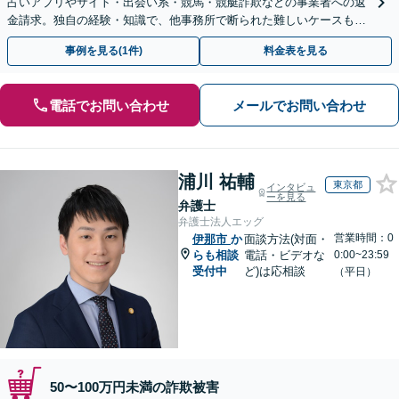
占いアプリやサイト・出会い系・競馬・競艇詐欺などの事業者への返
金請求。独自の経験・知識で、他事務所で断られた難しいケースも解
決に導いた実績あり。まずはお気軽にご相談ください
事例を見る(1件)
料金表を見る
電話でお問い合わせ
メールでお問い合わせ
浦川 祐輔
東京都
インタビュ
ーを見る
弁護士
弁護士法人エッグ
営業時間：0
伊那市
か
面談方法(対面・
らも相談
電話・ビデオな
0:00~23:59
受付中
ど)は応相談
（平日）
50〜100万円未満の詐欺被害