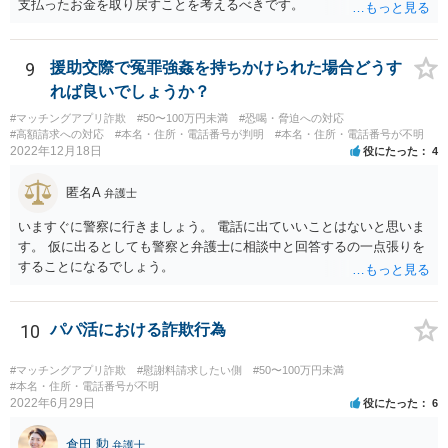
支払ったお金を取り戻すことを考えるべきです。
9
援助交際で冤罪強姦を持ちかけられた場合どうす
れば良いでしょうか？
#マッチングアプリ詐欺
#50〜100万円未満
#恐喝・脅迫への対応
#高額請求への対応
#本名・住所・電話番号が判明
#本名・住所・電話番号が不明
2022年12月18日
役にたった
4
匿名A
弁護士
いますぐに警察に行きましょう。 電話に出ていいことはないと思いま
す。 仮に出るとしても警察と弁護士に相談中と回答するの一点張りを
することになるでしょう。
10
パパ活における詐欺行為
#マッチングアプリ詐欺
#慰謝料請求したい側
#50〜100万円未満
#本名・住所・電話番号が不明
2022年6月29日
役にたった
6
倉田 勲
弁護士