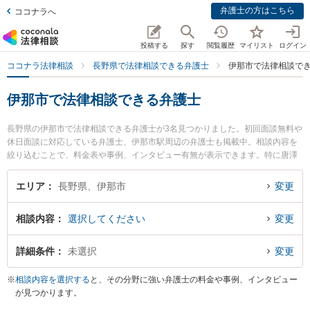
弁護士の方はこちら
ココナラへ
投稿する
探す
閲覧履歴
マイリスト
ログイン
ココナラ法律相談
長野県で法律相談できる弁護士
伊那市で法律相談で
伊那市で法律相談できる弁護士
長野県の伊那市で法律相談できる弁護士が3名見つかりました。初回面談無料や
休日面談に対応している弁護士、伊那市駅周辺の弁護士も掲載中。相談内容を
絞り込むことで、料金表や事例、インタビュー有無が表示できます。特に唐澤
洋祐法律事務所の唐澤 洋祐弁護士やひなた法律事務所の太田 明良弁護士、牧田
法律事務所の牧田 豊彦弁護士のプロフィール情報や弁護士費用、強みなどが注
エリア
長野県、伊那市
変更
目されています。離婚や相続、交通事故から不動産、ネットトラブル、企業法
務まで幅広く取り扱う弁護士が多数。こんな法律相談をお持ちの方は是非ご利
相談内容
選択してください
変更
用ください。伊那市で土日や夜間に発生した不倫慰謝料トラブルを今すぐに弁
護士に相談したい』『交通事故の過失割合や後遺障害のトラブル解決の実績豊
富な近くの弁護士を検索したい』『初回相談無料で自己破産や債務整理を法律
詳細条件
未選択
変更
相談できる伊那市内の弁護士に相談予約したい』などでお困りの相談者さんに
おすすめです。
※
相談内容を選択する
と、その分野に強い弁護士の料金や事例、インタビュー
が見つかります。