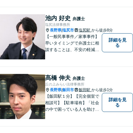
ています。地元に根ざし、岡
谷市・長野県中南信の人々の
権利を守るために懸命に働き
池内 好史
弁護士
ます。離婚・借金・交通事故
塩尻法律事務所
などお気軽にご相談くださ
長野県
塩尻市
塩尻駅
から徒歩8分
|
い。
【一般民事事件／家事事件】
詳細を見
早いタイミングで弁護士に相
る
談することは、不安の軽減、
早期解決方法の発見、二次被
害の防止など様々な利点があ
ります。お気軽に御相談くだ
さい。
髙橋 伸夫
弁護士
丘の上みらい法律事務所
長野県
飯田市
飯田駅
から徒歩1分
|
【飯田駅１分】【完全個室で
詳細を見
相談可】【駐車場有】「社会
る
の中で困っている人を助けた
い」との思いから、弁護士に
なることを志しました。多く
の方から相談しやすい弁護士