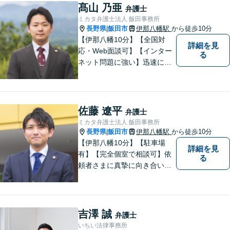
であることを心がけ、誠実
髙山 乃亜
弁護士
に、そして丁寧に対応してい
ミカタ弁護士法人 飯田事務所
きます。
長野県
飯田市
伊那八幡駅
から徒歩10分
|
【伊那八幡10分】【全国対
詳細を見
応・Web面談可】【インター
る
ネット問題に強い】迅速に対
応し、依頼者さまの平穏な生
活をいち早く取り戻すサポー
トをさせていただきます。ど
のようなことでも、お気軽に
佐藤 遼平
弁護士
ご相談ください。
ミカタ弁護士法人 飯田事務所
長野県
飯田市
伊那八幡駅
から徒歩10分
|
【伊那八幡10分】【駐車場
詳細を見
有】【完全個室で相談可】依
る
頼者さまに真摯に向き合い、
被害者の方のことも十分考慮
した上で事件を解決していき
ます。当事務所の対象エリア
は日本全国です。 遠方の方は
吉澤 誠
弁護士
Web面談や電話でのご連絡が
いちい法律事務所