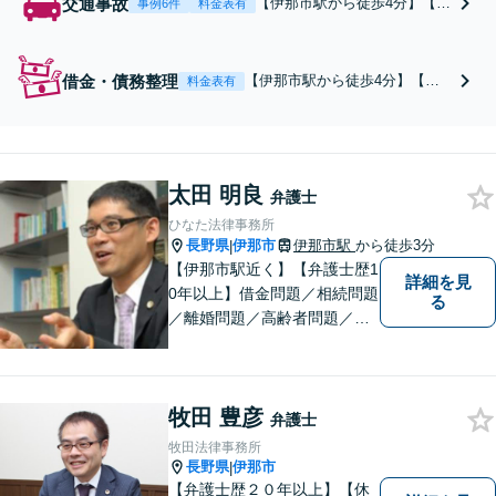
交通事故
【伊那市駅から徒歩4分】【被
事例6件
料金表有
害者からのご相談は初回無
料】保険会社との交渉もすべ
てお任せください。むち打ち
借金・債務整理
【伊那市駅から徒歩4分】【法
料金表有
症の慰謝料増額交渉、重度後
テラス対応】借金が膨らんでし
遺障害事案、難易度の高い事
まったら、すぐにご相談くださ
案についても幅広く対応して
い／生活費・浪費・ギャンブル
います。【夜間面談可】
での借金【家を残したい】【今
太田 明良
すぐ督促を止めたい】自己破
弁護士
産・個人再生・任意整理・法人
ひなた法律事務所
破産いずれも対応。【完全個室
長野県
伊那市
伊那市駅
から徒歩3分
|
で秘密厳守】
【伊那市駅近く】【弁護士歴1
詳細を見
0年以上】借金問題／相続問題
る
／離婚問題／高齢者問題／相
続問題／環境問題／企業法務
など、幅広い法律トラブルの
ご相談を承ります。【地域に
牧田 豊彦
根ざした弁護士】もし何かお
弁護士
困りな事がございましたらお
牧田法律事務所
気軽にご相談ください。
長野県
伊那市
|
【弁護士歴２０年以上】【休