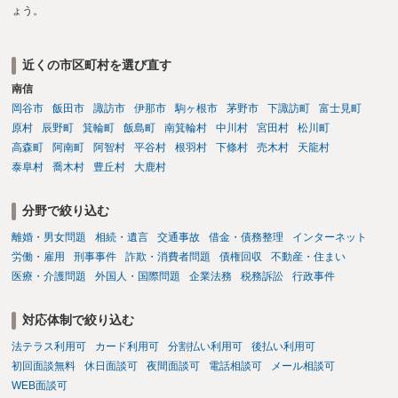
ょう。
近くの市区町村を選び直す
南信
岡谷市
飯田市
諏訪市
伊那市
駒ヶ根市
茅野市
下諏訪町
富士見町
原村
辰野町
箕輪町
飯島町
南箕輪村
中川村
宮田村
松川町
高森町
阿南町
阿智村
平谷村
根羽村
下條村
売木村
天龍村
泰阜村
喬木村
豊丘村
大鹿村
分野で絞り込む
離婚・男女問題
相続・遺言
交通事故
借金・債務整理
インターネット
労働・雇用
刑事事件
詐欺・消費者問題
債権回収
不動産・住まい
医療・介護問題
外国人・国際問題
企業法務
税務訴訟
行政事件
対応体制で絞り込む
法テラス利用可
カード利用可
分割払い利用可
後払い利用可
初回面談無料
休日面談可
夜間面談可
電話相談可
メール相談可
WEB面談可