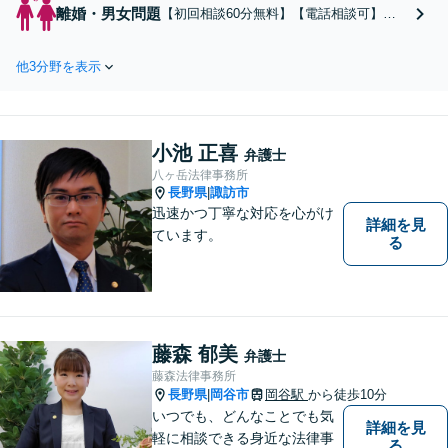
得実績多数。まだ逮捕されて
離婚・男女問題
【初回相談60分無料】【電話相談可】
いないが、警察に捜査されて
「慰謝料請求に強い／不倫をされた側・し
いる場合は一刻も早くご相談
た側どちらも対応可」相談者さまのお話し
ください。深夜まで電話受付
他3分野を表示
に真摯に耳を傾け、離婚後の再出発を全力
中！痴漢／盗撮／のぞき／そ
でサポートします！養育費、親権などお子
の他性犯罪など
さまの問題に注力【子連れ相談可】【休
日・夜間相談可】
小池 正喜
弁護士
八ヶ岳法律事務所
長野県
諏訪市
|
迅速かつ丁寧な対応を心がけ
詳細を見
ています。
る
藤森 郁美
弁護士
藤森法律事務所
長野県
岡谷市
岡谷駅
から徒歩10分
|
いつでも、どんなことでも気
詳細を見
軽に相談できる身近な法律事
る