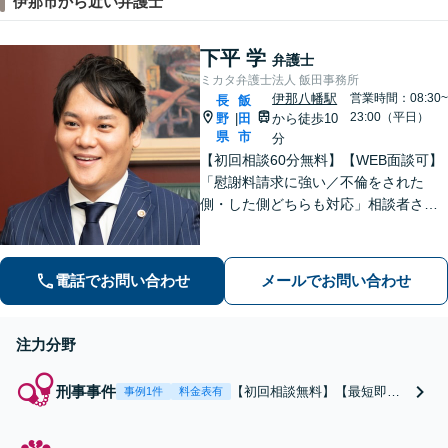
伊那市から近い弁護士
下平 学
弁護士
ミカタ弁護士法人 飯田事務所
伊那八幡駅
営業時間：08:30~
長
飯
23:00（平日）
野
田
から徒歩10
|
県
市
分
【初回相談60分無料】【WEB面談可】
「慰謝料請求に強い／不倫をされた
側・した側どちらも対応」相談者さま
のお話しに真摯に耳を傾け、離婚後の
再出発を全力でサポートします！「契
約書チェック・労務対応など企業法務
電話でお問い合わせ
メールでお問い合わせ
の豊富な実績」「事業承継の対応実績
豊富」
注力分野
刑事事件
【初回相談無料】【最短即
事例1件
料金表有
日！緊急対応可】刑事事件は
スピード解決が鍵！不起訴獲