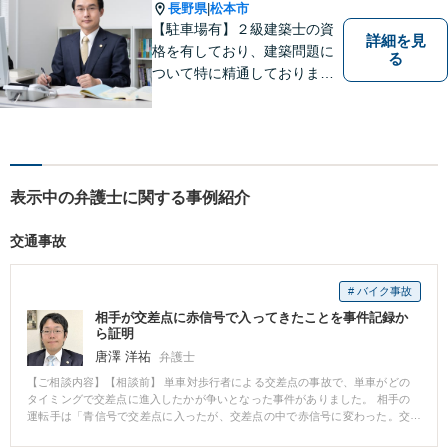
可能です。
長野県
松本市
|
【駐車場有】２級建築士の資
詳細を見
格を有しており、建築問題に
る
ついて特に精通しておりま
す。ご依頼者さまとの信頼関
係を大切にし、迅速・丁寧な
対応を心がけております。お
忙しい方もお気軽にご相談く
ださい。
表示中の弁護士に関する事例紹介
交通事故
# バイク事故
相手が交差点に赤信号で入ってきたことを事件記録か
ら証明
唐澤 洋祐
弁護士
【ご相談内容】【相談前】 単車対歩行者による交差点の事故で、単車がどの
タイミングで交差点に進入したかが争いとなった事件がありました。 相手の
運転手は「青信号で交差点に入ったが、交差点の中で赤信号に変わった。交
差点を出るために進行して向かい側の横断歩道上の人をはねてしまった」と