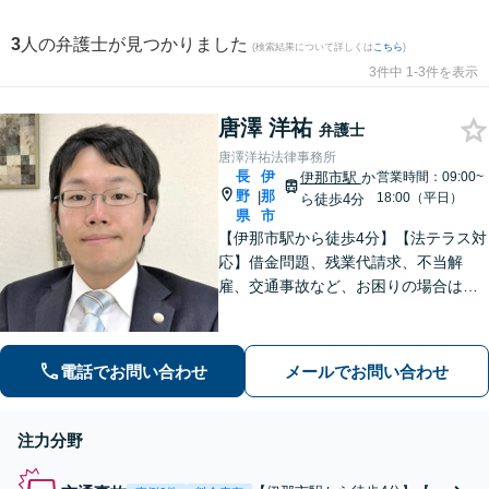
3
人の弁護士が見つかりました
(検索結果について詳しくは
こちら
)
3件中 1-3件を表示
唐澤 洋祐
弁護士
唐澤洋祐法律事務所
長
伊
伊那市駅
か
営業時間：09:00~
野
那
|
18:00（平日）
ら徒歩4分
県
市
【伊那市駅から徒歩4分】【法テラス対
応】借金問題、残業代請求、不当解
雇、交通事故など、お困りの場合はす
ぐにご相談ください。【個人・企業対
応可能】弁護士が代理人として交渉し
ます!【秘密厳守】【破産管財人】
電話でお問い合わせ
メールでお問い合わせ
注力分野