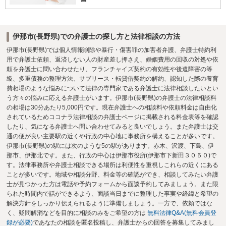
伊那市(長野県)での弁護士の探し方と法律相談の方法
伊那市(長野県)では個人情報削除や暴行・傷害罪の加害者弁護、弁護士特約利
用で弁護士依頼、返済しない人の財産差し押さえ、婚姻費用の回収の対処や依
頼を弁護士に問い合わせたり、フランチャイズ契約の有効性や後遺障害の等
級、多重債務の整理方法、サブリース・転貸借契約の解約、認知した際の養育
費相場のような悩みについて法律の専門家である弁護士に法律相談したいとい
う方々の悩みに応える弁護士がいます。伊那市(長野県)の弁護士の法律相談料
の相場は30分あたり5,000円です。現在弁護士への相談料や依頼料金は自由化
されているためココナラ法律相談の弁護士ページに掲載される料金表等を確認
したり、気になる弁護士へ問い合わせてみると良いでしょう。また弁護士は交
通の便が良い主要駅の近くや行政の中心地に事務所を構えることが多いです。
伊那市(長野県)の駅には次のような5の駅があります。赤木、沢渡、下島、伊
那市、伊那北です。また、行政の中心は伊那市役所(伊那市下新田３０５０)で
す。法律事務所や弁護士相談できる場所は利便性を重視しこれらの近くにある
ことが多いです。地域や相談分野、料金等の確認ができ、相談してみたい弁護
士が見つかった方は電話や予約フォームから面談予約してみましょう。また限
られた時間内で話ができるよう、面談当日までに整理した事実や経緯と希望の
解決方針をしっかり伝えられるように準備しましょう。一方で、依頼ではな
く、疑問解消などを目的に相談のみをご希望の方は
無料法律Q&A(無料会員登
録が必要)
であなたの相談を匿名投稿し、弁護士からの回答を募集してみまし