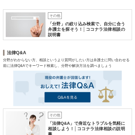
いう主張でした。 一方こちら側の依頼者（歩行者）は、「単車は赤信号で交
差点に入ってきた」という主張で真っ向から対立。 【相談後】 そこで当職で
事件記録を取り寄せて確認したところ、目撃者の証言として、相手が赤信号
その他
で入ってきたことが実況見分調書に記載されていることが分かったのです。
その結果、依頼者に非がないことがわかり、過失割合は10対0で決着しまし
「分野」の絞り込み検索で、自分に合う
た。
弁護士を探そう！│ココナラ法律相談の
説明書
法律Q&A
分野がわからない方、相談というより質問がしたい方は弁護士に問い合わせる
前に法律Q&Aでキーワード検索し、分野や解決方法を調べましょう
その他
「法律Q&A」で身近なトラブルを気軽に
相談しよう！│ココナラ法律相談の説明
書