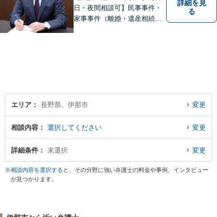
詳細を見
日・夜間相談可】民事事件・
る
家事事件（離婚・遺産相続、
不動産・建築等）から企業法
務（紛争対応・債権回収等）
まで幅広い案件に対応してお
ります。最適なリーガルサー
ビスを提供いたします。まず
はお気軽にご相談ください。
エリア
長野県、伊那市
変更
相談内容
選択してください
変更
詳細条件
未選択
変更
※
相談内容を選択する
と、その分野に強い弁護士の料金や事例、インタビュー
が見つかります。