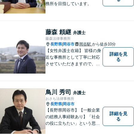
務所を目指しています。
藤森 頼継
弁護士
藤森法律事務所
長野県
岡谷市
岡谷駅
から徒歩10分
|
【女性弁護士在籍】 皆様の身
詳細を見
近な事務所として丁寧に対応
る
させていただきますので、お
気軽にお電話下さい。
鳥川 秀司
弁護士
おさち法律事務所
長野県
岡谷市
|
【長野県岡谷市】【一般企業
詳細を見
の総務人事経験あり】「社会
る
の役に立ちたい」という思い
を持って弁護士として活動し