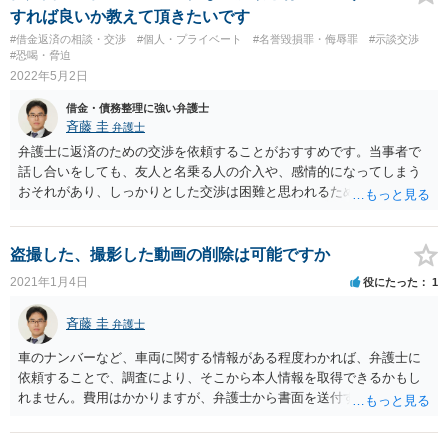
すれば良いか教えて頂きたいです
#借金返済の相談・交渉
#個人・プライベート
#名誉毀損罪・侮辱罪
#示談交渉
#恐喝・脅迫
2022年5月2日
借金・債務整理に強い弁護士
斉藤 圭
弁護士
弁護士に返済のための交渉を依頼することがおすすめです。当事者で
話し合いをしても、友人と名乗る人の介入や、感情的になってしまう
おそれがあり、しっかりとした交渉は困難と思われるためです。 弁護
士の依頼が難しいという場合は、裁判所の調停手続を利用して、その
中で支払いについて交渉するという方法もあります。 いずれにせよ、
相談会などで弁護士に面談して、方針を決めていくことをおすすめし
盗撮した、撮影した動画の削除は可能ですか
ます。
2021年1月4日
役にたった
1
斉藤 圭
弁護士
車のナンバーなど、車両に関する情報がある程度わかれば、弁護士に
依頼することで、調査により、そこから本人情報を取得できるかもし
れません。費用はかかりますが、弁護士から書面を送付するなどし
て、情報の削除を求めることで、対応が期待できるかもしれません。
まずは相手方についての情報を集めておき、弁護士に面談して方針を