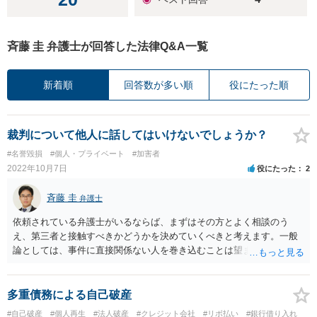
斉藤 圭 弁護士が回答した法律Q&A一覧
新着順
回答数が多い順
役にたった順
裁判について他人に話してはいけないでしょうか？
#名誉毀損
#個人・プライベート
#加害者
2022年10月7日
役にたった
2
斉藤 圭
弁護士
依頼されている弁護士がいるならば、まずはその方とよく相談のう
え、第三者と接触すべきかどうかを決めていくべきと考えます。一般
論としては、事件に直接関係ない人を巻き込むことは望ましくありま
せんので、慎重に検討すべきと考えます。
多重債務による自己破産
#自己破産
#個人再生
#法人破産
#クレジット会社
#リボ払い
#銀行借り入れ