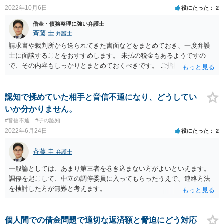
2022年10月6日
役にたった
2
借金・債務整理に強い弁護士
斉藤 圭
弁護士
請求書や裁判所から送られてきた書面などをまとめておき、一度弁護
士に面談することをおすすめします。 未払の税金もあるようですの
で、その内容もしっかりとまとめておくべきです。 ご指摘のとおり、
裁判所を利用した債務整理の手続は、大きくは自己破産か個人再生と
なります。 それぞれの手続でメリット、デメリットがありますので、
状況を弁護士に伝えて、手続を検討していくべきと考えます。
認知で揉めていた相手と音信不通になり、どうしてい
いか分かりません。
#音信不通
#子の認知
2022年6月24日
役にたった
2
斉藤 圭
弁護士
一般論としては、あまり第三者を巻き込まない方がよいといえます。
調停を起こして、中立の調停委員に入ってもらったうえで、連絡方法
を検討した方が無難と考えます。
個人間での借金問題で適切な返済額と脅迫にどう対応