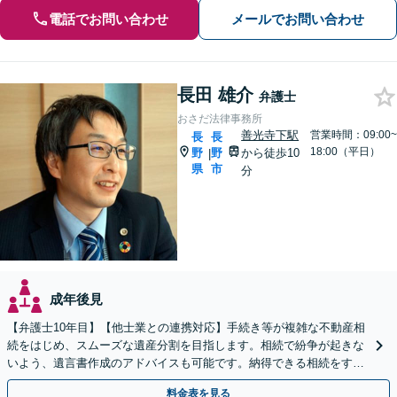
電話でお問い合わせ
メールでお問い合わせ
長田 雄介
弁護士
おさだ法律事務所
善光寺下駅
営業時間：09:00~
長
長
18:00（平日）
野
野
から徒歩10
|
県
市
分
成年後見
【弁護士10年目】【他士業との連携対応】手続き等が複雑な不動産相
続をはじめ、スムーズな遺産分割を目指します。相続で紛争が起きな
いよう、遺言書作成のアドバイスも可能です。納得できる相続をする
ため、お早めにご相談ください。【休日・夜間相談可】
料金表を見る