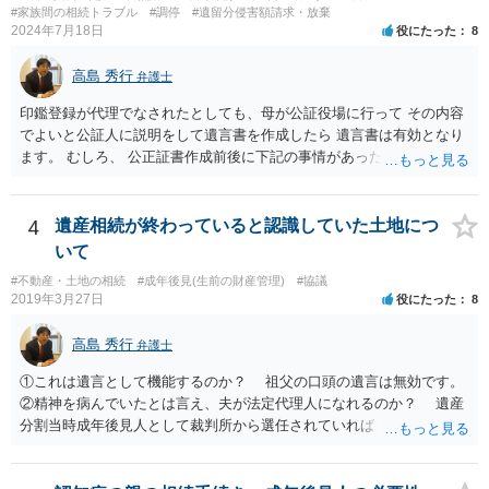
#家族間の相続トラブル
#調停
#遺留分侵害額請求・放棄
2024年7月18日
役にたった
8
高島 秀行
弁護士
印鑑登録が代理でなされたとしても、母が公証役場に行って その内容
でよいと公証人に説明をして遺言書を作成したら 遺言書は有効となり
ます。 むしろ、 公正証書作成前後に下記の事情があったことが証明で
きれば判断能力がなく 無効だったと主張することが可能です。 翌年1
月に携帯が新しくなった母からの第一声は「ここにいたら殺される」
「面会に来てくれ」で、長男に聞くと「面会は出来ない。俺は携帯電
4
遺産相続が終わっていると認識していた土地につ
話の使い方を教える為に会っている」「母の話は聞かなくて良い」と
いて
電話が切れました。その後の電話でも「食事に毒が入っている」「体
#不動産・土地の相続
#成年後見(生前の財産管理)
#協議
にチップが埋められている」等、おかしかったです。 当時の診療記
2019年3月27日
役にたった
8
録、介護認定の資料、介護記録を取得して 弁護士に面談で相談された
方がよいと思います。
高島 秀行
弁護士
①これは遺言として機能するのか？ 祖父の口頭の遺言は無効です。
②精神を病んでいたとは言え、夫が法定代理人になれるのか？ 遺産
分割当時成年後見人として裁判所から選任されていれば 法定代理人
となります。 ③相続を認めていないのに何故120万円を返さないの
か？ 返せという主張は、取り消し又は無効を認める主張になるので