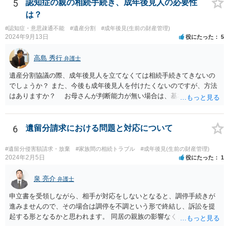
そのような主張はこちらからしない方がよいと思います。 ④財産分
5
認知症の親の相続手続き、成年後見人の必要性
与が終わったと認識しているのに今更土地の相続をやり直せるのか？
は？
２０００年４月ということだと１９年前の話です。 その当時、成
#認知症・意思疎通不能
#遺産分割
#成年後見(生前の財産管理)
年後見人に選任されていたのかわかりませんが 成年後見人が選任さ
2024年9月13日
役にたった
5
れていなければ 遺産分割協議は有効の可能性があります。 無効で
も時効取得あるいは消滅時効にかかっている 可能性があります。
高島 秀行
弁護士
弁護士に詳しい事情を説明して面談で相談した方がよいと思いま
す。
遺産分割協議の際、成年後見人を立てなくては相続手続きてきないの
でしょうか？ また、今後も成年後見人を付けたくないのですが、方法
はありますか？ お母さんが判断能力が無い場合は、基本的に成年後
見人をつけるほかありません。 遺産分割審判や遺産分割調停を申し
立て、お母さんに特別代理人をつけるという方法も考えられますが、
遺産分割だけでなく、その後の取得した遺産の管理もありますので
6
遺留分請求における問題と対応について
遺産分割審判や遺産分割調停を申し立て、お母さんに特別代理人をつ
けるということでは解決できなさそうなので 後見人をつけるよう求め
#遺留分侵害額請求・放棄
#家族間の相続トラブル
#成年後見(生前の財産管理)
られると思います。 弁護士に面談で相談された方がよいと思いま
2024年2月5日
役にたった
1
す。
泉 亮介
弁護士
申立書を受領しながら、相手が対応をしないとなると、調停手続きが
進みませんので、その場合は調停を不調という形で終結し、訴訟を提
起する形となるかと思われます。 同居の親族の影響なく、というのは
難しいでしょう。ただ、裁判や調停の中では主張等が書面で残るた