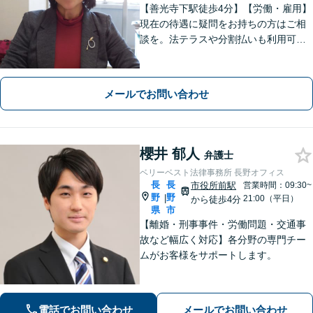
【善光寺下駅徒歩4分】【労働・雇用】
現在の待遇に疑問をお持ちの方はご相
談を。法テラスや分割払いも利用可
能。【完全個室】【子連れ相談可】
【駐車場あり】
メールでお問い合わせ
櫻井 郁人
弁護士
ベリーベスト法律事務所 長野オフィス
長
長
市役所前駅
営業時間：09:30~
野
野
|
21:00（平日）
から徒歩4分
県
市
【離婚・刑事事件・労働問題・交通事
故など幅広く対応】各分野の専門チー
ムがお客様をサポートします。
電話でお問い合わせ
メールでお問い合わせ