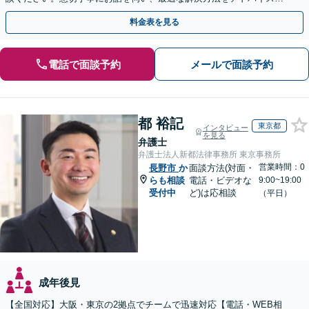
ます。【相続は法律のプロにお任せ】
料金表を見る
電話で面談予約
メールで面談予約
都 裕記
東京都
インタビュー
を見る
弁護士
弁護士法人新都法律事務所 東京事務所
営業時間：0
長野市
か
面談方法(対面・
らも相談
電話・ビデオな
9:00~19:00
受付中
ど)は応相談
（平日）
成年後見
【全国対応】大阪・東京の2拠点でチームで迅速対応【電話・WEB相