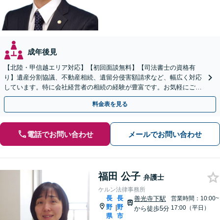
成年後見
【北陸・甲信越エリア対応】【初回面談無料】【司法書士の資格有
り】遺産分割協議、不動産相続、遺留分侵害額請求など、幅広く対応
しています。特に会社経営者の相続の経験が豊富です。お気軽にご相
談ください。【休日・夜間面談可】【オンライン面談可】
料金表を見る
電話でお問い合わせ
メールでお問い合わせ
福田 公子
弁護士
ケルン法律事務所
長
長
善光寺下駅
営業時間：10:00~
野
野
|
17:00（平日）
から徒歩5分
県
市