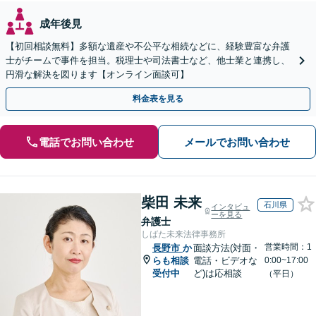
成年後見
【初回相談無料】多額な遺産や不公平な相続などに、経験豊富な弁護
士がチームで事件を担当。税理士や司法書士など、他士業と連携し、
円滑な解決を図ります【オンライン面談可】
料金表を見る
電話でお問い合わせ
メールでお問い合わせ
柴田 未来
石川県
インタビュ
ーを見る
弁護士
しばた未来法律事務所
営業時間：1
長野市
か
面談方法(対面・
らも相談
電話・ビデオな
0:00~17:00
受付中
ど)は応相談
（平日）