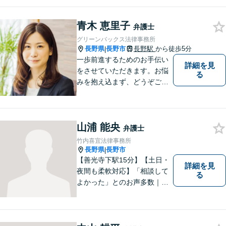
地建物・債権回収・交通事
故・刑事事件などでお困りの
青木 恵里子
方は是非ご相談ください。迅
弁護士
速に対応いたします。
グリーンバックス法律事務所
長野県
長野市
長野駅
から徒歩5分
|
一歩前進するためのお手伝い
詳細を見
をさせていただきます。お悩
る
みを抱え込まず、どうぞご相
談ください。
山浦 能央
弁護士
竹内喜宜法律事務所
長野県
長野市
|
【善光寺下駅15分】【土日・
詳細を見
夜間も柔軟対応】「相談して
る
よかった」とのお声多数｜交
通事故・相続・企業法務など
幅広く対応。話しやすい弁護
士が親身にサポートします。