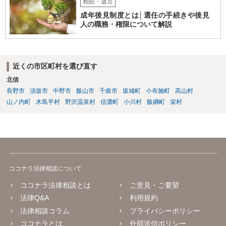
相続・遺言
成年後見制度とは│選任の手続きや後見
人の職務・権限について解説
近くの市区町村を選び直す
北信
長野市
須坂市
中野市
飯山市
千曲市
坂城町
小布施町
高山村
山ノ内町
木島平村
野沢温泉村
信濃町
小川村
飯綱町
栄村
ココナラ法律相談について
ココナラ法律相談とは
ご意見・ご要望
法律Q&A
利用規約
法律相談コラム
プライバシーポリシー
ココナラとは
外部送信ポリシー