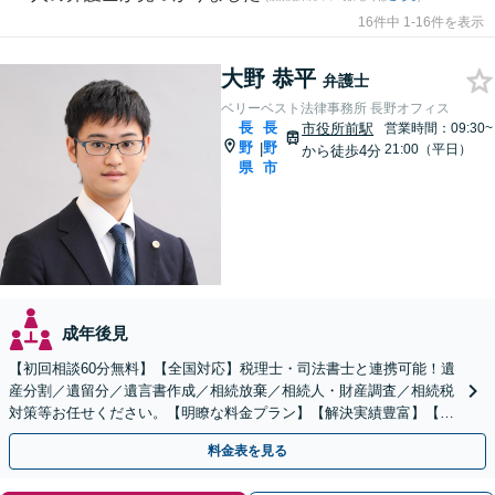
16件中 1-16件を表示
大野 恭平
弁護士
ベリーベスト法律事務所 長野オフィス
長
長
市役所前駅
営業時間：09:30~
野
野
|
21:00（平日）
から徒歩4分
県
市
成年後見
【初回相談60分無料】【全国対応】税理士・司法書士と連携可能！遺
産分割／遺留分／遺言書作成／相続放棄／相続人・財産調査／相続税
対策等お任せください。【明瞭な料金プラン】【解決実績豊富】【電
話相談可】
料金表を見る