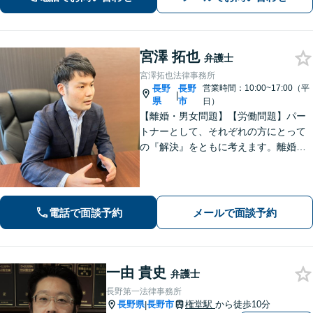
宮澤 拓也
弁護士
宮澤拓也法律事務所
長野
長野
営業時間：10:00~17:00（平
|
県
市
日）
【離婚・男女問題】【労働問題】パー
トナーとして、それぞれの方にとって
の『解決』をともに考えます。離婚・
男女問題、労働問題に注力しておりま
す。
電話で面談予約
メールで面談予約
一由 貴史
弁護士
長野第一法律事務所
長野県
長野市
権堂駅
から徒歩10分
|