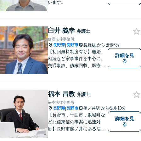
います。
臼井 義幸
弁護士
信濃法律事務所
長野県
長野市
長野駅
から徒歩6分
|
【初回無料制度有り】離婚、
詳細を見
相続など家事事件を中心に、
る
交通事故、債権回収、医療過
誤、国際案件などを取り扱っ
ています。
福本 昌教
弁護士
福本法律事務所
長野県
長野市
篠ノ井駅
から徒歩10分
|
【長野市，千曲市，坂城町な
詳細を見
ど北信東信の事案に迅速対
る
応】長野市篠ノ井にある法律
事務所です。離婚・相続・土