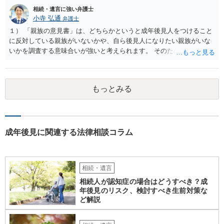
相続・遺言に強い弁護士
小寺 弘通
弁護士
１） 「親族の意見書」は、どちらかというと成年後見人をつけること
に反対している親族がいないかや、自ら後見人になりたい親族がいな
いかを調査する意味合いが強いと考えられます。 そのため、ご相談の
ご事情であれば無視してしまっても特に不都合はないと考えられま
す。 ２） 場合によっては、介護や被後見人の財産の処分等に関して、
後見人から相談があることも考えられます。 また、お祖母さんがお亡
もっとみる
くなりになった場合、相続人となる可能性がありますが、 その場合は
相続放棄されれば問題ありません。 ３） 完全に拒否する方法はないか
もしれませんが、 関わりを持ちたくないとのことでしたら、親族の意
見書にその旨を記載して提出しておけば良いかも知れません。 後見人
としても、関わりを拒否している親族にあえて連絡をしてくる可能性
成年後見に関連する法律相談コラム
は低いと考えられます。 以上、ご参考になさってください。
相続・遺言
相続人が認知症の場合はどうすべき？成
年後見のリスク、検討すべき生前対策な
ど解説