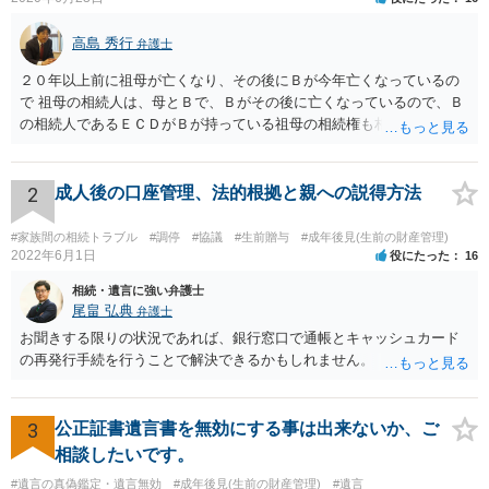
高島 秀行
弁護士
２０年以上前に祖母が亡くなり、その後にＢが今年亡くなっているの
で 祖母の相続人は、母とＢで、Ｂがその後に亡くなっているので、Ｂ
の相続人であるＥＣＤがＢが持っている祖母の相続権も相続すること
となります。 したがって、遺産分割協議するにも、相続放棄するにも
Ｅも行う必要があります。 Ｂの配偶者であるＥは常にＢの相続人とな
ります。
2
成人後の口座管理、法的根拠と親への説得方法
#家族間の相続トラブル
#調停
#協議
#生前贈与
#成年後見(生前の財産管理)
2022年6月1日
役にたった
16
相続・遺言に強い弁護士
尾畠 弘典
弁護士
お聞きする限りの状況であれば、銀行窓口で通帳とキャッシュカード
の再発行手続を行うことで解決できるかもしれません。
3
公正証書遺言書を無効にする事は出来ないか、ご
相談したいです。
#遺言の真偽鑑定・遺言無効
#成年後見(生前の財産管理)
#遺言