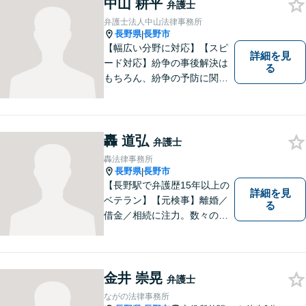
どんな小さなお悩みでも、ま
中山 耕平
弁護士
ずはお気軽にご相談くださ
弁護士法人中山法律事務所
い。【完全個室で相談】
長野県
長野市
|
【幅広い分野に対応】【スピ
詳細を見
ード対応】紛争の事後解決は
る
もちろん、紛争の予防に関す
るアドバイスもご提供いたし
ます。そのために、常日頃か
ら弁護士へ事前に法律相談を
する癖をつけることを勧めて
轟 道弘
弁護士
おります。早期相談が早期解
轟法律事務所
決に繋がりますのでお気軽に
長野県
長野市
|
ご相談ください。
【長野駅で弁護歴15年以上の
詳細を見
ベテラン】【元検事】離婚／
る
借金／相続に注力。数々の実
績を挙げてきた弁護士が、お
一人おひとりに寄り添い、皆
様の権利を守ります。社会情
勢に合わせ、日々知見をアッ
金井 崇晃
弁護士
プデートしながら事件に取り
ながの法律事務所
組みます！【駐車場有】