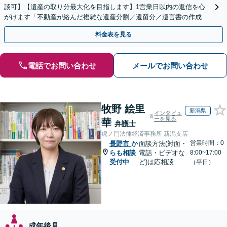
談可】【遺産の取り分最大化を目指します】1営業日以内の返信を心
がけます「不動産が絡んだ複雑な遺産分割／遺留分／遺言書の作成・
執行／事業承継など、お任せください」【休日相談あり】
料金表を見る
電話でお問い合わせ
メールでお問い合わせ
牧野 絵里
新潟県
インタビュ
ーを見る
華
弁護士
虎ノ門法律経済事務所 新潟支店
営業時間：0
長野市
か
面談方法(対面・
らも相談
電話・ビデオな
8:00~17:00
受付中
ど)は応相談
（平日）
成年後見