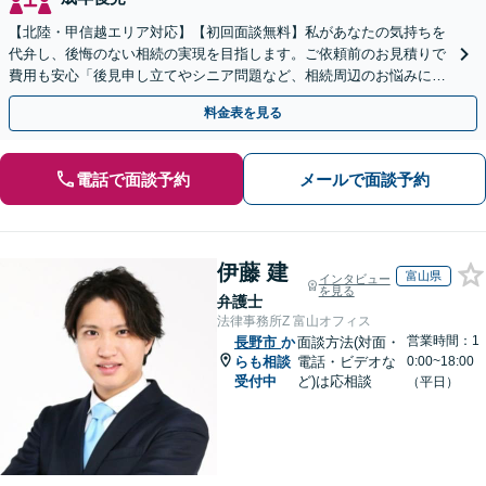
【北陸・甲信越エリア対応】【初回面談無料】私があなたの気持ちを
代弁し、後悔のない相続の実現を目指します。ご依頼前のお見積りで
費用も安心「後見申し立てやシニア問題など、相続周辺のお悩みにも
対処可能」【WEB面談対応】
料金表を見る
電話で面談予約
メールで面談予約
伊藤 建
富山県
インタビュー
を見る
弁護士
法律事務所Z 富山オフィス
営業時間：1
長野市
か
面談方法(対面・
らも相談
電話・ビデオな
0:00~18:00
受付中
ど)は応相談
（平日）