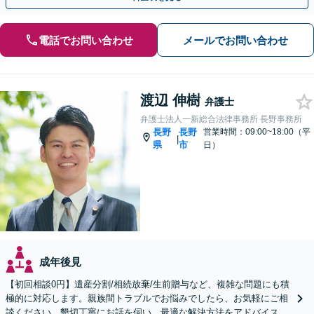
電話でお問い合わせ
メールでお問い合わせ
渡辺 伸樹
弁護士
弁護士法人一新総合法律事務所 長野事務所
長野
長野
営業時間：09:00~18:00（平
|
県
市
日）
成年後見
【初回相談0円】遺産分割/相続放棄/生前贈与など、複雑な問題にも積
極的に対応します。親族間トラブルでお悩みでしたら、お気軽にご相
談ください。懇切丁寧にお話を伺い、最適な解決方法をアドバイスし