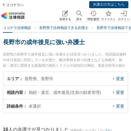
弁護士の方はこちら
ココナラへ
投稿する
探す
閲覧履歴
マイリスト
ログイン
ココナラ法律相談
長野県で法律相談できる弁護士
長野市で法律相談で
長野市の成年後見に強い弁護士
長野県の長野市で成年後見に強い弁護士が16名見つかりました。初回面談無料
や休日面談に対応している弁護士、解決事例を持つ弁護士なども掲載中。相
続・遺言に関係する家族間の相続トラブルや認知症の相続、遺産分割等の細か
な分野での絞り込み検索もでき便利です。特にベリーベスト法律事務所 長野オ
フィスの大野 恭平弁護士やおさだ法律事務所の長田 雄介弁護士、弁護士法人一
エリア
長野県、長野市
変更
新総合法律事務所 長野事務所の渡辺 伸樹弁護士のプロフィール情報や弁護士費
用、強みなどが注目されています。『長野市で土日や夜間に発生した成年後見
相談内容
相続・遺言、成年後見(生前の財産管理)
変更
のトラブルを今すぐに弁護士に相談したい』『成年後見のトラブル解決の実績
豊富な近くの弁護士を検索したい』『初回相談無料で成年後見を法律相談でき
る長野市内の弁護士に相談予約したい』などでお困りの相談者さんにおすすめ
詳細条件
未選択
変更
です。
16
人の弁護士が見つかりました
(検索結果について詳しくは
こちら
)