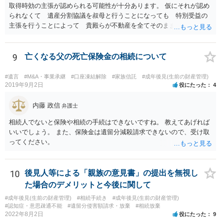
取得時効の主張が認められる可能性が十分あります。 仮にそれが認め
られなくて 遺産分割協議を叔母と行うことになっても 特別受益の
主張を行うことによって 貴殿らが不動産を全てそのまま取得できる
ことが可能でしょう。
9
亡くなる父の死亡保険金の相続について
#遺言
#M&A・事業承継
#口座凍結解除
#家族信託
#成年後見(生前の財産管理)
2019年9月2日
役にたった
4
内藤 政信
弁護士
相続人でないと保険や相続の手続はできないですね。 教えてあげれば
いいでしょう。 また、保険金は遺留分減殺請求できないので、受け取
ってください。
10
後見人等による「親族の意見書」の提出を無視し
た場合のデメリットと今後に関して
#成年後見(生前の財産管理)
#相続手続き
#成年後見(生前の財産管理)
#認知症・意思疎通不能
#遺留分侵害額請求・放棄
#相続放棄
2022年8月2日
役にたった
9