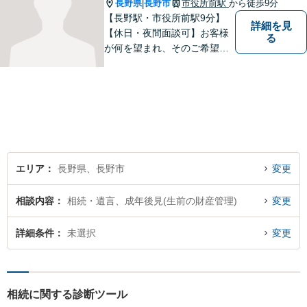
長野県
長野市
市役所前駅
から徒歩9分
|
【長野駅・市役所前駅9分】
詳細を見
【休日・夜間面談可】お客様
る
が何を望まれ、そのご希望を
実現するためにどのような方
法が最適かを常に考えなが
ら、一つひとつの案件に向き
合っています。 できる限り負
担を軽減し、スピーディーな
解決を目指すことを信条とし
ています。
エリア
長野県、長野市
変更
相談内容
相続・遺言、成年後見(生前の財産管理)
変更
詳細条件
未選択
変更
相続に関する診断ツール