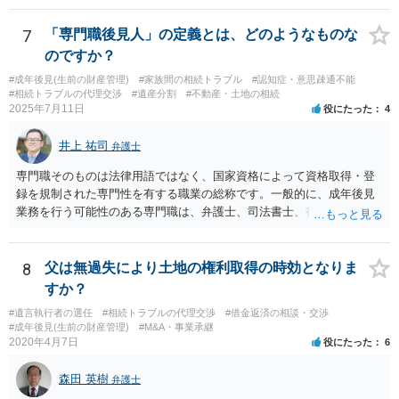
め、後からひっくり返すということは難しくなってくるかと思われま
す。 公開相談の場でのご相談については、どうしても限界が出てしま
7
「専門職後見人」の定義とは、どのようなものな
うため、一度個別にご相談をされることをお勧めいたします。
のですか？
#成年後見(生前の財産管理)
#家族間の相続トラブル
#認知症・意思疎通不能
#相続トラブルの代理交渉
#遺産分割
#不動産・土地の相続
2025年7月11日
役にたった
4
井上 祐司
弁護士
専門職そのものは法律用語ではなく、国家資格によって資格取得・登
録を規制された専門性を有する職業の総称です。一般的に、成年後見
業務を行う可能性のある専門職は、弁護士、司法書士、行政書士、税
理士、社会福祉士、精神保健福祉士等が挙げられます。 精神保健福祉
士はほぼ無条件で成年後見人に選任されるわけではなく、基幹研修を
受講して継続研修を受講し続ける必要がありますが、家庭裁判所から
8
父は無過失により土地の権利取得の時効となりま
選任された場合には専門職後見人と呼ぶことになるでしょう。
すか？
#遺言執行者の選任
#相続トラブルの代理交渉
#借金返済の相談・交渉
#成年後見(生前の財産管理)
#M&A・事業承継
2020年4月7日
役にたった
6
森田 英樹
弁護士