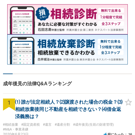
成年後見の法律Q&Aランキング
1
⑴ 誰が法定相続人？⑵譲渡された場合の税金？⑶
相続放棄後同じ不動産を相続できない？⑷借金返
済義務は？
#相続放棄
#固定資産税
#遺言
#遺産分割
#成年後見(生前の財産管理)
#M&A・事業承継
2020年6月23日
役にたった
16