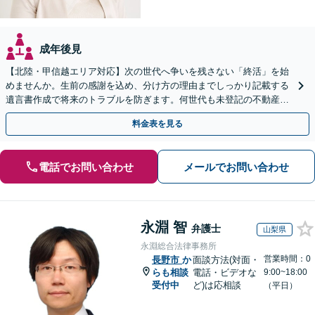
成年後見
【北陸・甲信越エリア対応】次の世代へ争いを残さない「終活」を始
めませんか。生前の感謝を込め、分け方の理由までしっかり記載する
遺言書作成で将来のトラブルを防ぎます。何世代も未登記の不動産問
題も対応可能。【電話相談・WEB面談可】
料金表を見る
電話でお問い合わせ
メールでお問い合わせ
永淵 智
弁護士
山梨県
永淵総合法律事務所
営業時間：0
長野市
か
面談方法(対面・
らも相談
電話・ビデオな
9:00~18:00
受付中
ど)は応相談
（平日）