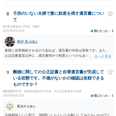
産についても相続分の割合で分けるのか、預貯金はある相続人に、株•
投資信託は他の相続人にというような分け方をするのか等について
は、相続人間で遺産分割協議により決める必要があります）。
8
子供のいない夫婦で妻に財産を残す遺言書につい
て
#自筆証書遺言の作成
#遺言
2020年9月25日
役にたった
2
峰岸 泉
弁護士
奥様に全部相続させるのであれば，遺言書の内容は簡単です。また，
公正証書遺言以外に，遺言書預かり制度というのもあります。
9
離婚に関しての公正証書と自筆遺言書が完成して
いる状態です。不備がないかの確認は依頼できる
ものですか？
#離婚書類作成
#自筆証書遺言の作成
#公正証書遺言の作成
2023年9月13日
役にたった
1
匿名A
弁護士
法律相談という形で、1時間いくらというお願いしてみたらいかがでし