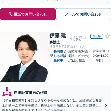
電話でお問い合わせ
メールでお問い合わせ
伊藤 建
富山県
インタビュー
を見る
弁護士
法律事務所Z 富山オフィス
営業時間：1
長岡市
か
面談方法(対面・
らも相談
電話・ビデオな
0:00~18:00
受付中
ど)は応相談
（平日）
自筆証書遺言の作成
【初回相談無料】多額な遺産や不公平な相続などに、経験豊富な弁護
士がチームで事件を担当。税理士や司法書士など、他士業と連携し、
円滑な解決を図ります【オンライン面談可】