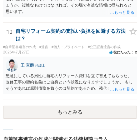
ょうか。複雑なものではなければ、その場で有益な情報は得られると
思います。
10
自宅リフォーム契約の支払い負担を回避する方法
は？
#自筆証書遺言の作成
#遺言
#個人・プライベート
#公正証書遺言の作成
2026年7月27日
役にたった
2
王 宣麟
弁護士
懇意にしている男性に自宅のリフォーム費用を立て替えてもらった、
改修工事の契約名義はご自身という状況になりますでしょうか。 もし
そうであれば原則債務を負うのは契約であるため、残代金を捻出して
もらうよう約束した男性に支払いをお願いするしかないように思われ
ます。 入籍した場合でも、原則契約者が単独で全ての債務を負うこと
には変わりがありません。 なかなか対応に難しい案件であり、公開の
もっとみる
場でアドバイスを行うのも限界があるように思われますので、資料等
を持参のうえ個別に弁護士に相談されることをお勧めします。
自筆証書遺言の作成に関連する法律相談コラム