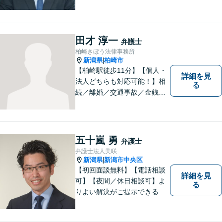
聞きします【相続・債務整
理・不貞慰謝料は相談料初回
無料】【土曜相談可】
田才 淳一
弁護士
柏崎きぼう法律事務所
新潟県
柏崎市
|
【柏崎駅徒歩11分】【個人・
詳細を見
法人どちらも対応可能！】相
る
続／離婚／交通事故／金銭ト
ラブルなど、お困りごとがあ
ればすぐにご相談ください！
解決方法をわかりやすく説明
し、元の生活に戻っていただ
五十嵐 勇
弁護士
けるよう尽力します。【地域
弁護士法人美咲
の皆様のお力になりたい】
新潟県
新潟市中央区
|
【初回面談無料】【電話相談
詳細を見
可】【夜間／休日相談可】よ
る
りよい解決がご提示できるよ
う、全力でサポートさせてい
ただきます。お困りの方は、