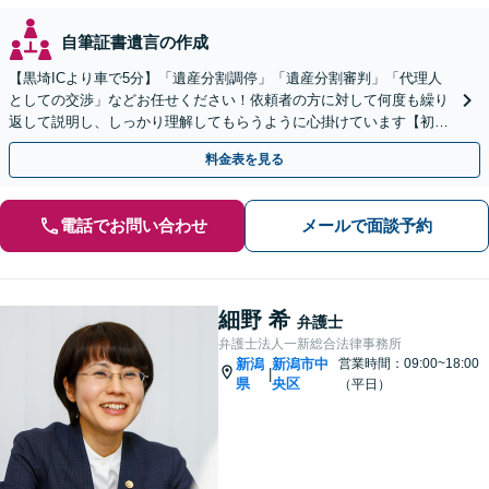
自筆証書遺言の作成
【黒埼ICより車で5分】「遺産分割調停」「遺産分割審判」「代理人
としての交渉」などお任せください！依頼者の方に対して何度も繰り
返して説明し、しっかり理解してもらうように心掛けています【初回
相談は無料】
料金表を見る
電話でお問い合わせ
メールで面談予約
細野 希
弁護士
弁護士法人一新総合法律事務所
新潟
新潟市中
営業時間：09:00~18:00
|
県
央区
（平日）