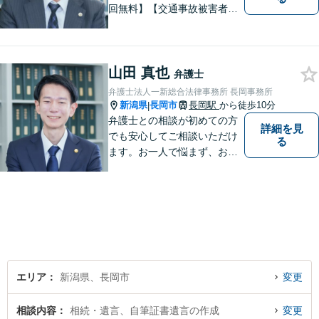
回無料】【交通事故被害者の
方は相談料無料（弁護士費用
特約利用の場合は除く）】依
頼者の話によく耳を傾け、全
山田 真也
体を把握し、真の利益を追及
弁護士
します
弁護士法人一新総合法律事務所 長岡事務所
新潟県
長岡市
長岡駅
から徒歩10分
|
弁護士との相談が初めての方
詳細を見
でも安心してご相談いただけ
る
ます。お一人で悩まず、お気
軽にご相談ください。【土曜
相談可】【相続・債務整理・
不貞慰謝料は相談料初回無
料】【交通事故被害者の方は
相談料無料（弁護士費用特約
利用の場合は除く）】
エリア
新潟県、長岡市
変更
相談内容
相続・遺言、自筆証書遺言の作成
変更