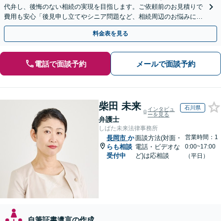
代弁し、後悔のない相続の実現を目指します。ご依頼前のお見積りで
費用も安心「後見申し立てやシニア問題など、相続周辺のお悩みにも
対処可能」【WEB面談対応】
料金表を見る
電話で面談予約
メールで面談予約
柴田 未来
石川県
インタビュ
ーを見る
弁護士
しばた未来法律事務所
営業時間：1
長岡市
か
面談方法(対面・
らも相談
電話・ビデオな
0:00~17:00
受付中
ど)は応相談
（平日）
自筆証書遺言の作成