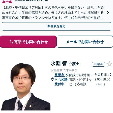
【北陸・甲信越エリア対応】次の世代へ争いを残さない「終活」を始
めませんか。生前の感謝を込め、分け方の理由までしっかり記載する
遺言書作成で将来のトラブルを防ぎます。何世代も未登記の不動産問
題も対応可能。【電話相談・WEB面談可】
料金表を見る
電話でお問い合わせ
メールでお問い合わせ
永淵 智
弁護士
山梨県
永淵総合法律事務所
営業時間：0
長岡市
か
面談方法(対面・
らも相談
電話・ビデオな
9:00~18:00
受付中
ど)は応相談
（平日）