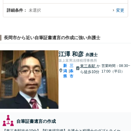
詳細条件
未選択
変更
長岡市から近い自筆証書遺言の作成に強い弁護士
江澤 和彦
弁護士
坂上富男法律税理事務所
新
三
東三条駅
か
営業時間：08:30~
潟
条
|
17:00（平日）
ら徒歩10分
県
市
自筆証書遺言の作成
【東三条駅徒歩10分】【駐車場完備】弁護士と税理士のダブルライセ