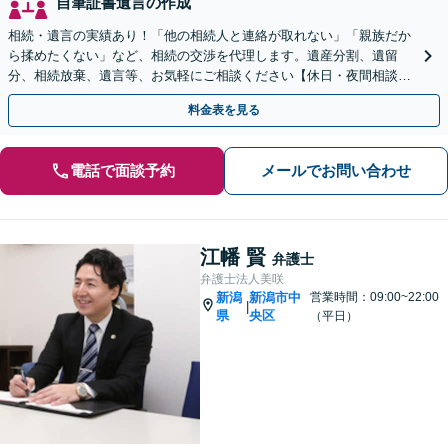
自筆証書遺言の作成
相続・遺言の実績あり！「他の相続人と連絡が取れない」「親族だか
ら揉めたくない」など、相続の交渉を代理します。遺産分割、遺留
分、相続放棄、遺言等、お気軽にご相談ください【休日・夜間相談
可】【柏崎駅4分】【近隣駐車場あり】【弁護士歴10年以上】
料金表を見る
電話で面談予約
メールでお問い合わせ
江幡 賢
弁護士
弁護士法人美咲
新潟
新潟市中
営業時間：09:00~22:00
|
県
央区
（平日）