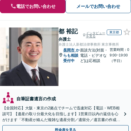
電話でお問い合わせ
メールでお問い合わせ
都 裕記
東京都
インタビュー
を見る
弁護士
弁護士法人新都法律事務所 東京事務所
営業時間：0
長岡市
か
面談方法(対面・
らも相談
電話・ビデオな
9:00~19:00
受付中
ど)は応相談
（平日）
自筆証書遺言の作成
【全国対応】大阪・東京の2拠点でチームで迅速対応【電話・WEB相
談可】【遺産の取り分最大化を目指します】1営業日以内の返信を心
がけます「不動産が絡んだ複雑な遺産分割／遺留分／遺言書の作成・
執行／事業承継など、お任せください」【休日相談あり】
料金表を見る