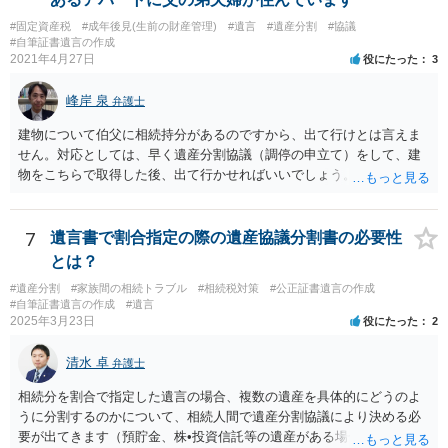
書を法務局に保管した場合、死亡後、法務局に遺言書の有無を照会す
#固定資産税
#成年後見(生前の財産管理)
#遺言
#遺産分割
#協議
ることになりますので、「法務局に預けた自筆証書遺言の存在を親族
#自筆証書遺言の作成
がなかったもの」にすることはできません。 存在をなかったものにす
2021年4月27日
役にたった
3
るというよりも、遺言の効力を争う（遺言は無効だ）と主張する場合
がありえますが、その予防方法は、遺言者と面談してみないと判断が
峰岸 泉
弁護士
難しいです。
建物について伯父に相続持分があるのですから、出て行けとは言えま
せん。対応としては、早く遺産分割協議（調停の申立て）をして、建
物をこちらで取得した後、出て行かせればいいでしょう。 建物の固定
資産税については、持分に応じた負担が考えられますが、時効にかか
っていない部分については請求すればいいと思います。 なお、家賃に
ついては、お父様自身が遺産分割手続をしなかったのですから、あき
7
遺言書で割合指定の際の遺産協議分割書の必要性
らめるしかないと思います。
とは？
#遺産分割
#家族間の相続トラブル
#相続税対策
#公正証書遺言の作成
#自筆証書遺言の作成
#遺言
2025年3月23日
役にたった
2
清水 卓
弁護士
相続分を割合で指定した遺言の場合、複数の遺産を具体的にどうのよ
うに分割するのかについて、相続人間で遺産分割協議により決める必
要が出てきます（預貯金、株•投資信託等の遺産がある場合に、どの遺