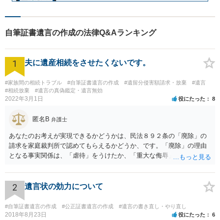
自筆証書遺言の作成の法律Q&Aランキング
1
夫に遺産相続をさせたくないです。
#家族間の相続トラブル
#自筆証書遺言の作成
#遺留分侵害額請求・放棄
#遺言
#相続放棄
#遺言の真偽鑑定・遺言無効
2022年3月1日
役にたった
8
匿名B
弁護士
あなたのお考えが実現できるかどうかは、民法８９２条の「廃除」の
請求を家庭裁判所で認めてもらえるかどうか、です。「廃除」の理由
となる事実関係は、「虐待」をうけたか、「重大な侮辱」を受けた
か、推定相続人たる夫に「その他著しい非行」があったか否かです。
「廃除」は遺言でも可能です（民法８９３条）。 弁護士に具体的な事
情を話して相談して、「廃除」が可能か、実際に法律相談を受けるこ
2
遺言状の効力について
とをお勧めします。
#自筆証書遺言の作成
#公正証書遺言の作成
#遺言の書き直し・やり直し
2018年8月23日
役にたった
6