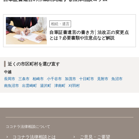
相続・遺言
自筆証書遺言の書き方│法改正の変更点
とは？必要書類や注意点など解説
近くの市区町村を選び直す
中越
長岡市
三条市
柏崎市
小千谷市
加茂市
十日町市
見附市
魚沼市
南魚沼市
出雲崎町
湯沢町
津南町
刈羽村
ココナラ法律相談について
ココナラ法律相談とは
ご意見・ご要望