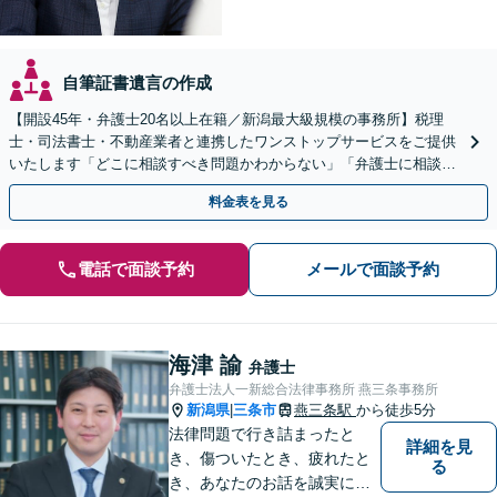
自筆証書遺言の作成
【開設45年・弁護士20名以上在籍／新潟最大級規模の事務所】税理
士・司法書士・不動産業者と連携したワンストップサービスをご提供
いたします「どこに相談すべき問題かわからない」「弁護士に相談し
て大丈夫か不安」と迷っている方もぜひご相談ください
料金表を見る
電話で面談予約
メールで面談予約
海津 諭
弁護士
弁護士法人一新総合法律事務所 燕三条事務所
新潟県
三条市
燕三条駅
から徒歩5分
|
法律問題で行き詰まったと
詳細を見
き、傷ついたとき、疲れたと
る
き、あなたのお話を誠実にお