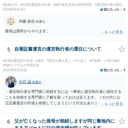
と親子関係を結びたいと思っているが、名字は変えたくない・・・養
#財産分与
#自筆証書遺言の作成
#成年後見(生前の財産管理)
#遺言執行者の選任
子縁組の必要があり 氏も変更することになります。 しかし 彼は成人
2019年9月3日
役にたった
4
しているとは言え、自分の子と私の連れ子、全て平等にしたいと希
望。もちろん私もそうできればと思います。 ・・・婚姻前の契約 あ
内藤 政信
弁護士
るいは 遺言書などで その意思を実現する方法はあります。 弁護
士に相談してみてください。
最初は調停からやります。
5
自筆証書遺言の遺言執行者の選任について
#自筆証書遺言の作成
#遺言
#遺言の書き直し・やり直し
#不動産・土地の相続
#相続トラブルの代理交渉
2023年6月25日
役にたった
3
大石 誠
弁護士
・遺言執行者を専門家に依頼するには ⇒事前に遺言執行者に就任する
ことを依頼する専門家に了解を取っておけば足ります。（その方に公
正証書遺言の作成も依頼してしまうという方法もあります） 事前に了
解を取るだけであれば、契約は不要ですし、契約料を払う必要もあり
ません。 遺言執行者に就任し、遺言執行が完了したときの報酬だけ、
弁護士費用としてかかります。 ・亡くなった際に、法務局に預けた自
6
父が亡くなった後母が相続しますが同じ敷地内に
筆証書遺言の存在を親族がなかったものにされる可能性 ⇒自筆の遺言
あるアパートに父の弟夫婦が住んでいます