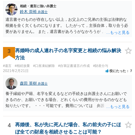
相続・遺言に強い弁護士
鈴木 崇裕
弁護士
遺言書そのものが存在しない以上，お父上のご兄弟の主張は法律的な
根拠を全く欠くものになります。 したがって，主張自体，取り合う必
要がありません。 また，遺言書があろうがなかろうが，お父上のご兄
弟と面会しなければならない義務はもともとありません。 峰岸先生の
ご回答にもありますが， 代理人弁護士をたてて，その弁護士から相手
方に対して， ・相続に関する主張は法的根拠がなく，一切応じないこ
3
再婚時の成人連れ子の名字変更と相続の悩み解決
と ・今後一切の連絡をしてこないでほしいこと ・連絡を継続してくる
方法
ようであれば警察への通報や法的措置も辞さないこと などを記載した
#遺言
#相続放棄
#口座凍結解除
#自筆証書遺言の作成
#財産分与
書面を発送してもらうことがよろしいように思います。
2021年2月21日
役にたった
7
森田 英樹
弁護士
養子縁組や戸籍、名字を変えるなどの手続きは弁護士さんにお願いで
きるのか、お願いできる場合、どれくらいの費用がかかるのかなども
知りたいです。 ・・・可能です。費用については 弁護士と直接面談
の上 内容を確認し 協議の上個別に契約によって決まることになっ
ています。 やはり、成人した子のことまでごちゃごちゃ考えず、自分
の事だけ考えるべきなのでしょうか ・・・お子さんの事をまで含め良
4
再婚後、私が先に死んだ場合、私の前夫の子にほ
い解決案があればお悩みになるのは当然と言えば当然のことです。 彼
ぼ全ての財産を相続させることは可能？