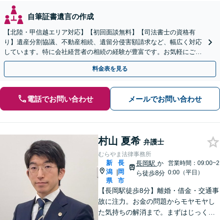
自筆証書遺言の作成
【北陸・甲信越エリア対応】【初回面談無料】【司法書士の資格有
り】遺産分割協議、不動産相続、遺留分侵害額請求など、幅広く対応
しています。特に会社経営者の相続の経験が豊富です。お気軽にご相
談ください。【休日・夜間面談可】【オンライン面談可】
料金表を見る
電話でお問い合わせ
メールでお問い合わせ
村山 夏希
弁護士
むらやま法律事務所
新
長
長岡駅
か
営業時間：09:00~2
潟
岡
|
0:00（平日）
ら徒歩8分
県
市
【長岡駅徒歩8分】離婚・借金・交通事
故に注力。お金の問題からモヤモヤし
た気持ちの解消まで。まずはじっくり