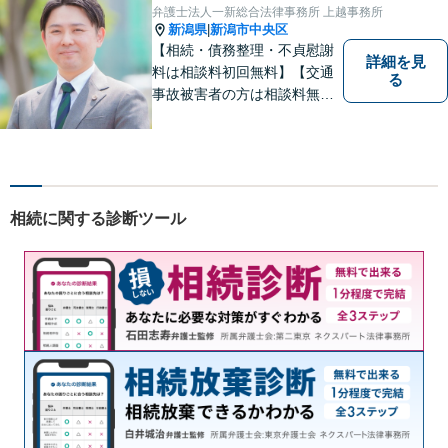
弁護士法人一新総合法律事務所 上越事務所
新潟県
新潟市中央区
|
【相続・債務整理・不貞慰謝
詳細を見
料は相談料初回無料】【交通
る
事故被害者の方は相談料無料
（弁護士費用特約利用の場合
は除く）】気軽に相談してい
ただける弁護士になりたいと
思っています。
相続に関する診断ツール