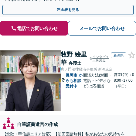
料金表を見る
電話でお問い合わせ
メールでお問い合わせ
牧野 絵里
新潟県
インタビュ
ーを見る
華
弁護士
虎ノ門法律経済事務所 新潟支店
営業時間：0
長岡市
か
面談方法(対面・
らも相談
電話・ビデオな
8:00~17:00
受付中
ど)は応相談
（平日）
自筆証書遺言の作成
【北陸・甲信越エリア対応】【初回面談無料】私があなたの気持ちを