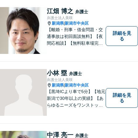
お気軽にご相談ください。
江畑 博之
弁護士
弁護士法人美咲
新潟県
新潟市中央区
|
【離婚・刑事・借金問題・交
詳細を見
通事故は初回面談無料】【夜
る
間応相談】【無料駐車場完
備】明確かつリーズナブルな
料金をご提案。難しい法律用
語も丁寧に解説いたします。
個人の方も法人の方も、お気
小林 塁
弁護士
軽にご相談ください。
弁護士法人美咲
新潟県
新潟市中央区
|
【黒埼ICより車で5分】【地元
詳細を見
新潟で30年以上の実績】【あ
る
らゆるニーズをワンストップ
でサポート】依頼者の方々の
ご要望をしっかりと聞き、そ
れを実現できるよう、最大限
の努力をいたします。
中澤 亮一
弁護士