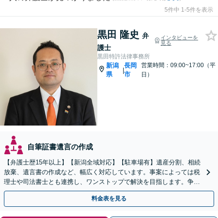
5件中 1-5件を表示
黒田 隆史
弁
インタビューを
見る
護士
黒田特許法律事務所
新潟
長岡
営業時間：09:00~17:00（平
|
県
市
日）
自筆証書遺言の作成
【弁護士歴15年以上】【新潟全域対応】【駐車場有】遺産分割、相続
放棄、遺言書の作成など、幅広く対応しています。事案によっては税
理士や司法書士とも連携し、ワンストップで解決を目指します。争い
を防ぐためにもぜひご相談ください。【分割払い可】
料金表を見る