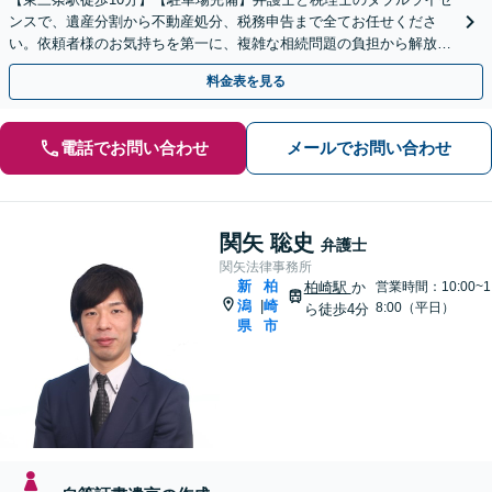
ンスで、遺産分割から不動産処分、税務申告まで全てお任せくださ
い。依頼者様のお気持ちを第一に、複雑な相続問題の負担から解放さ
れ、心からの笑顔を取り戻せるよう尽力します。
料金表を見る
電話でお問い合わせ
メールでお問い合わせ
関矢 聡史
弁護士
関矢法律事務所
新
柏
柏崎駅
か
営業時間：10:00~1
潟
崎
|
8:00（平日）
ら徒歩4分
県
市