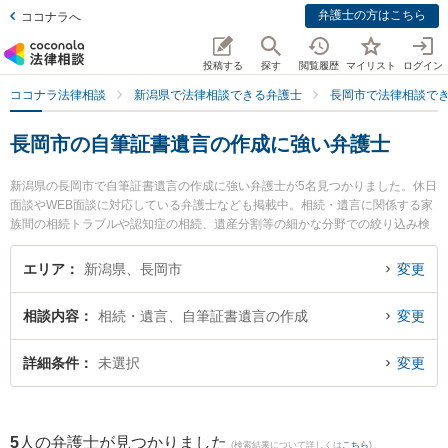
弁護士の方はこちら
ココナラへ
投稿する
探す
閲覧履歴
マイリスト
ログイン
ココナラ法律相談
新潟県で法律相談できる弁護士
長岡市で法律相談で
長岡市の自筆証書遺言の作成に強い弁護士
新潟県の長岡市で自筆証書遺言の作成に強い弁護士が5名見つかりました。休日
面談やWEB面談に対応している弁護士なども掲載中。相続・遺言に関係する家
族間の相続トラブルや認知症の相続、遺産分割等の細かな分野での絞り込み検
索もでき便利です。特に黒田特許法律事務所の黒田 隆史弁護士やむらやま法律
事務所の村山 夏希弁護士、弁護士法人一新総合法律事務所 長岡事務所の五十嵐
エリア
新潟県、長岡市
変更
亮弁護士のプロフィール情報や弁護士費用、強みなどが注目されています。
『長岡市で土日や夜間に発生した自筆証書遺言の作成のトラブルを今すぐに弁
相談内容
相続・遺言、自筆証書遺言の作成
変更
護士に相談したい』『自筆証書遺言の作成のトラブル解決の実績豊富な近くの
弁護士を検索したい』『初回相談無料で自筆証書遺言の作成を法律相談できる
長岡市内の弁護士に相談予約したい』などでお困りの相談者さんにおすすめで
詳細条件
未選択
変更
す。
5
人の弁護士が見つかりました
(検索結果について詳しくは
こちら
)