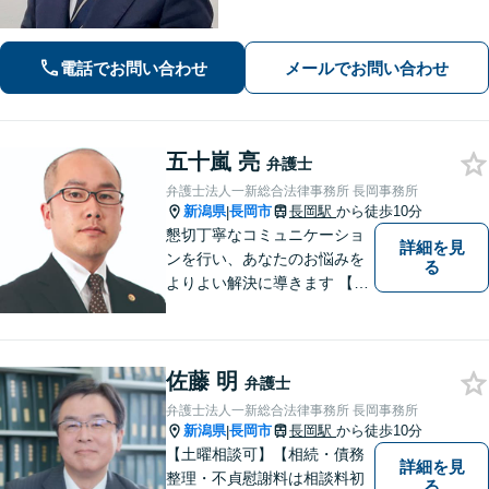
お話を伺い、気持ちに寄り添いながら
解決をサポートします。【話しやすさ
を大切に／LINE・オンライン相談可】
電話でお問い合わせ
メールでお問い合わせ
五十嵐 亮
弁護士
弁護士法人一新総合法律事務所 長岡事務所
新潟県
長岡市
長岡駅
から徒歩10分
|
懇切丁寧なコミュニケーショ
詳細を見
ンを行い、あなたのお悩みを
る
よりよい解決に導きます 【交
通事故被害者の方は相談料無
料（弁護士費用特約利用の場
合は除く）】【相続・債務整
佐藤 明
理・労災・不貞慰謝料は相談
弁護士
料初回無料】【土曜相談可】
弁護士法人一新総合法律事務所 長岡事務所
新潟県
長岡市
長岡駅
から徒歩10分
|
【土曜相談可】【相続・債務
詳細を見
整理・不貞慰謝料は相談料初
る