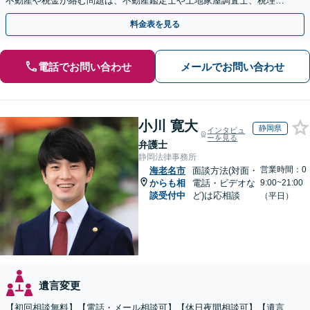
不動産や税金が絡む問題は、不動産鑑定士や土地家屋調査士、税理士
と提携【事前予約で、休日・夜間面談可】【WEB面談可】
料金表を見る
電話でお問い合わせ
メールでお問い合わせ
小川 寛大
静岡県
インタビュ
ーを見る
弁護士
静岡法律事務所
営業時間：0
海老名市
面談方法(対面・
からも相
電話・ビデオな
9:00~21:00
談受付中
ど)は応相談
（平日）
遺言変更
【初回相談無料】【電話・メール相談可】【休日夜間相談可】【遺言