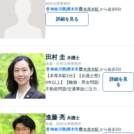
相州法律事務所
神奈川県
厚木市
本厚木駅
から徒歩6分
|
詳細を見る
田村 圭
弁護士
進藤・田村法律事務所
神奈川県
厚木市
本厚木駅
から徒歩2分
|
【本厚木駅2分】【弁護士歴1
詳細を見
0年以上】【離婚・男女問題/
る
不動産問題/交通事故に注力】
わかりやすい説明と迅速・誠
実対応を心がけています。最
善の解決策をご提供できるよ
う、全力でサポートします。
進藤 亮
弁護士
進藤・田村法律事務所
神奈川県
厚木市
本厚木駅
から徒歩2分
|