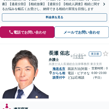
書】【遺産分割】【相続放棄】【遺留分】【相続人調査】相続に関す
るお悩みを幅広くお受けし、納得できる相続の実現を目指します
料金表を見る
電話でお問い合わせ
メールでお問い合わせ
長瀬 佑志
東京都
インタビュ
ーを見る
弁護士
弁護士法人長瀬総合法律事務所 東京支所
営業時間：0
海老名市
面談方法(対面・
からも相
電話・ビデオな
6:00~23:00
談受付中
ど)は応相談
（平日）