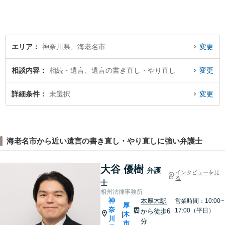
がけています。
エリア
神奈川県、海老名市
変更
相談内容
相続・遺言、遺言の書き直し・やり直し
変更
詳細条件
未選択
変更
海老名市から近い遺言の書き直し・やり直しに強い弁護士
大谷 優樹
弁護
インタビューを見
る
士
相州法律事務所
神
本厚木駅
営業時間：10:00~
厚
奈
17:00（平日）
から徒歩6
木
|
川
分
市