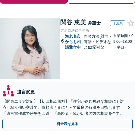
関谷 恵美
弁護士
千葉県
アポロ法律事務所
営業時間：0
海老名市
面談方法(対面・
からも相
電話・ビデオな
9:00~18:00
談受付中
ど)は応相談
（平日）
遺言変更
【関東エリア対応】【初回相談無料】「住宅が絡む複雑な相続にも対
応」粘り強い交渉で、依頼者さまにとって最良の解決を目指します
「遺言書作成で紛争を回避」「高齢者・障がい者の方の相続を全力サ
ポート」【全国出張】【完全個室制】【バリアフリー対応】
料金表を見る