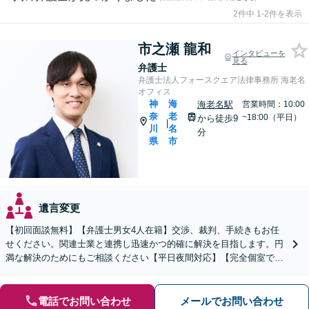
2件中 1-2件を表示
市之瀬 龍和
インタビューを
見る
弁護士
弁護士法人フォースクエア法律事務所 海老名
オフィス
神
海
海老名駅
営業時間：10:00
奈
老
~18:00（平日）
から徒歩9
|
川
名
分
県
市
遺言変更
【初回面談無料】【弁護士男女4人在籍】交渉、裁判、手続きもお任
せください。関連士業と連携し迅速かつ的確に解決を目指します。円
満な解決のためにもご相談ください【平日夜間対応】【完全個室で対
応】
電話でお問い合わせ
メールでお問い合わせ