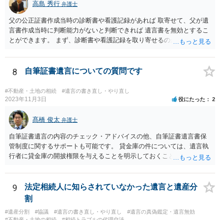
高島 秀行
弁護士
父の公正証書作成当時の診断書や看護記録があれば 取寄せて、父が遺
言書作成当時に判断能力がないと判断できれば 遺言書を無効とするこ
とができます。 まず、診断書や看護記録を取り寄せるのが重要となり
ます。 ご自分で取り寄せるか、弁護士に取り寄せてもらうかしたらよ
いと思います。
8
自筆証書遺言についての質問です
#不動産・土地の相続
#遺言の書き直し・やり直し
2023年11月3日
役にたった
2
髙橋 俊太
弁護士
自筆証書遺言の内容のチェック・アドバイスの他、自筆証書遺言書保
管制度に関するサポートも可能です。 貸金庫の件については、遺言執
行者に貸金庫の開披権限を与えることを明示しておくことでクリアで
きます。
9
法定相続人に知らされていなかった遺言と遺産分
割
#遺産分割
#協議
#遺言の書き直し・やり直し
#遺言の真偽鑑定・遺言無効
#不動産・土地の相続
#相続トラブルの代理交渉