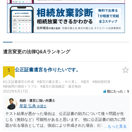
遺言変更の法律Q&Aランキング
1
公正証書遺言を作りたいです。
#公正証書遺言の作成
#遺言の書き直し・やり直し
#遺言
#相続税対策
#家族間の相続トラブル
#遺言の真偽鑑定・遺言無効
2022年6月17日
役にたった
5
相続・遺言に強い弁護士
尾畠 弘典
弁護士
テスト結果が悪かった場合は、公正証書の効力について後々問題が生
じる（無効など）可能性があると思います。 他に公正証書の効力に問
題が出る場合としては、強迫により作成された場合、錯誤（勘違い）
の場合などがあります。 遺言の対象となる財産の多寡などにもよりま