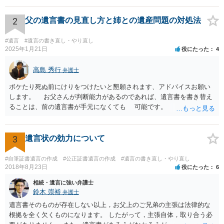
すが、弁護士に作成を依頼する場合は、１０～数十万円程度になるケ
ースが多いと思います。 報酬体系は、弁護士ごとに異なりますので一
2
父の遺言書の見直し方と姉との遺産問題の対処法
律の基準はありません。
#遺言
#遺言の書き直し・やり直し
2025年1月21日
役にたった
4
高島 秀行
弁護士
ボケたり死ぬ前にけりをつけたいと懇願されます、アドバイスお願い
します。 お父さんが判断能力があるのであれば、遺言書を書き替え
ることは、前の遺言書が手元になくても 可能です。 将来遺言の効
力が争われますから、医師にお父さんが判断能力があるかどうか検査
してもらって 診断書を取得して、公証役場へ行って公正証書遺言を
作成するのがよいと思います。 将来争われることが見込まれること
3
遺言状の効力について
から、弁護士に依頼して手続きを進めた方がよいと思います。
#自筆証書遺言の作成
#公正証書遺言の作成
#遺言の書き直し・やり直し
2018年8月23日
役にたった
6
相続・遺言に強い弁護士
鈴木 崇裕
弁護士
遺言書そのものが存在しない以上，お父上のご兄弟の主張は法律的な
根拠を全く欠くものになります。 したがって，主張自体，取り合う必