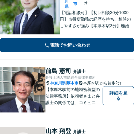
川
分
市
県
【電話相談可】【初回相談30分1000
円】市役所勤務の経歴を持ち、相談の
しやすさが強み【本厚木駅3分】離婚・
男女問題、相続・遺言、刑事事件、債
権回収など幅広く対応。面談の際に
電話でお問い合わせ
は、傾聴と共感を大切にしています。
一人で抱え込まずにご連絡ください。
前島 憲司
弁護士
弁護士法人前島綜合法律事務所
神奈川県
厚木市
本厚木駅
から徒歩2分
|
【本厚木駅前の地域密着型の
詳細を見
法律事務所】依頼者さまと弁
る
護士の関係では、コミュニケ
ーションの取りやすさを重
視！早期解決のためにまずは
ご相談ください。【電話・WE
B面談可】【本厚木駅1分】
山本 翔登
弁護士