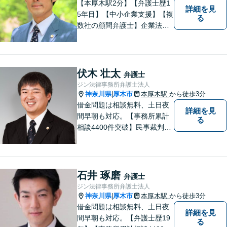
【本厚木駅2分】【弁護士歴1
詳細を見
5年目】【中小企業支援】【複
る
数社の顧問弁護士】企業法
務…会社法｜契約法務｜企業
間紛争｜会社訴訟｜労務紛争
｜債権回収｜法人破産 || 一
般民事…交通事故｜労働｜不
伏木 壮太
弁護士
動産｜相続｜借金問題
ジン法律事務所弁護士法人
神奈川県
厚木市
本厚木駅
から徒歩3分
|
借金問題は相談無料、土日夜
詳細を見
間早朝も対応。【事務所累計
る
相談4400件突破】民事裁判／
家事調停・審判／債務整理／
法人破産／相続／不貞トラブ
ル／離婚／男女問題
石井 琢磨
弁護士
ジン法律事務所弁護士法人
神奈川県
厚木市
本厚木駅
から徒歩3分
|
借金問題は相談無料、土日夜
詳細を見
間早朝も対応。【弁護士歴19
る