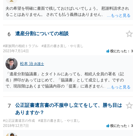
難しいです。
夫の希望を明確に書面で残しておけばいいでしょう。 慰謝料請求され
ることはありません。 されても払う義務はありません。
6
遺産分割についての相談
#家族間の相続トラブル
#遺言の書き直し・やり直し
2023年7月14日
役にたった
3
松本 治
弁護士
「遺産分割協議書」とタイトルにあっても、相続人全員の署名（記
名）押印があってはじめて、「協議書」として成立します。ですの
で、現段階はあくまで協議内容の「提案」に過ぎません。 納得がいか
なければ、署名（記名）押印を拒むことです。１人でも拒むと協議不
成立となります。その場合、成立させたい相続人が、家庭裁判所に遺
産分割調停を申し立てなければなりません。 なお、弁護士の送付状
7
公正証書遺言書の不服申し立てをして、勝ち目は
は、通常、相続人全員分の（本件であれば４通の）「遺産分割協議
ありますか？
書」を作成するところ、１通だけの作成にとどめる理由が書かれてい
#公正証書遺言の作成
#遺言の書き直し・やり直し
るものです。
2018年12月7日
役にたった
3