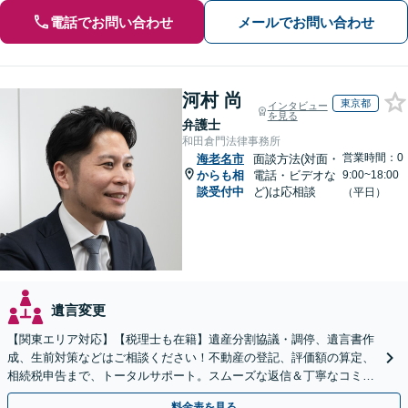
電話でお問い合わせ
メールでお問い合わせ
河村 尚
東京都
インタビュー
を見る
弁護士
和田倉門法律事務所
営業時間：0
海老名市
面談方法(対面・
からも相
電話・ビデオな
9:00~18:00
談受付中
ど)は応相談
（平日）
遺言変更
【関東エリア対応】【税理士も在籍】遺産分割協議・調停、遺言書作
成、生前対策などはご相談ください！不動産の登記、評価額の算定、
相続税申告まで、トータルサポート。スムーズな返信＆丁寧なコミュ
ニケーション◎お気軽にご相談ください。
料金表を見る