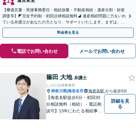
遺言変更
【🔴遺言書・死後事務委任・相続放棄・不動産相続・遺産分割・財産
調査等】◤完全予約制・初回法律相談無料◢ 遺産相続問題に力をいれ
ている弁護士があなたの力となり、サポートいたします。まずは、お
気軽にお問い合わせください。
料金表を見る
電話でお問い合わせ
メールでお問い合わせ
篠田 大地
弁護士
しのだ法律事務所
神奈川県
海老名市
海老名駅
から徒歩5分
|
【海老名駅徒歩5分・初回30
詳細を見
分相談無料（相続）・電話相
る
談可】13年にわたる相続事件
の豊富な経験。多数の書籍出
版や講師の経験がある弁護士
です。分かりやすい説明を心