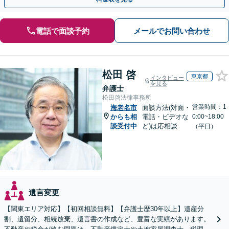
電話で面談予約
メールでお問い合わせ
松田 啓
東京都
インタビュー
を見る
弁護士
松田啓法律事務所
営業時間：1
海老名市
面談方法(対面・
からも相
電話・ビデオな
0:00~18:00
談受付中
ど)は応相談
（平日）
遺言変更
【関東エリア対応】【初回相談無料】【弁護士歴30年以上】遺産分
割、遺留分、相続放棄、遺言書の作成など、豊富な実績があります。