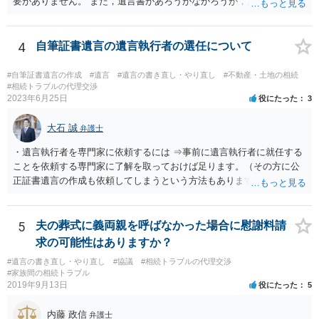
要がありません。 また，遺言書があろうがなかろうが，お父上のご兄
弟と面会しなければならない義務はもともとありません。 峰岸先生の
ご回答にもありますが， 代理人弁護士をたてて，その弁護士から相手
方に対して， ・相続に関する主張は法的根拠がなく，一切応じないこ
4
自筆証書遺言の遺言執行者の選任について
と ・今後一切の連絡をしてこないでほしいこと ・連絡を継続してくる
ようであれば警察への通報や法的措置も辞さないこと などを記載した
#自筆証書遺言の作成
#遺言
#遺言の書き直し・やり直し
#不動産・土地の相続
書面を発送してもらうことがよろしいように思います。
#相続トラブルの代理交渉
2023年6月25日
役にたった
3
大石 誠
弁護士
・遺言執行者を専門家に依頼するには ⇒事前に遺言執行者に就任する
ことを依頼する専門家に了解を取っておけば足ります。（その方に公
正証書遺言の作成も依頼してしまうという方法もあります） 事前に了
解を取るだけであれば、契約は不要ですし、契約料を払う必要もあり
ません。 遺言執行者に就任し、遺言執行が完了したときの報酬だけ、
弁護士費用としてかかります。 ・亡くなった際に、法務局に預けた自
5
夫の葬式に義両親を呼ばなかった場合に慰謝料請
筆証書遺言の存在を親族がなかったものにされる可能性 ⇒自筆の遺言
求の可能性はありますか？
書を法務局に保管した場合、死亡後、法務局に遺言書の有無を照会す
#遺言の書き直し・やり直し
#協議
#相続トラブルの代理交渉
ることになりますので、「法務局に預けた自筆証書遺言の存在を親族
#家族間の相続トラブル
がなかったもの」にすることはできません。 存在をなかったものにす
2019年9月13日
役にたった
5
るというよりも、遺言の効力を争う（遺言は無効だ）と主張する場合
がありえますが、その予防方法は、遺言者と面談してみないと判断が
内藤 政信
弁護士