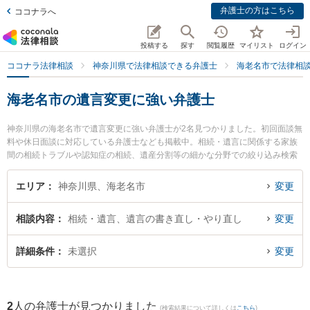
弁護士の方はこちら
ココナラへ
投稿する
探す
閲覧履歴
マイリスト
ログイン
ココナラ法律相談
神奈川県で法律相談できる弁護士
海老名市で法律相
海老名市の遺言変更に強い弁護士
神奈川県の海老名市で遺言変更に強い弁護士が2名見つかりました。初回面談無
料や休日面談に対応している弁護士なども掲載中。相続・遺言に関係する家族
間の相続トラブルや認知症の相続、遺産分割等の細かな分野での絞り込み検索
もでき便利です。特に弁護士法人フォースクエア法律事務所 海老名オフィスの
市之瀬 龍和弁護士やしのだ法律事務所の篠田 大地弁護士のプロフィール情報や
エリア
神奈川県、海老名市
変更
弁護士費用、強みなどが注目されています。『海老名市で土日や夜間に発生し
た遺言変更のトラブルを今すぐに弁護士に相談したい』『遺言変更のトラブル
相談内容
相続・遺言、遺言の書き直し・やり直し
変更
解決の実績豊富な近くの弁護士を検索したい』『初回相談無料で遺言変更を法
律相談できる海老名市内の弁護士に相談予約したい』などでお困りの相談者さ
んにおすすめです。
詳細条件
未選択
変更
2
人の弁護士が見つかりました
(検索結果について詳しくは
こちら
)