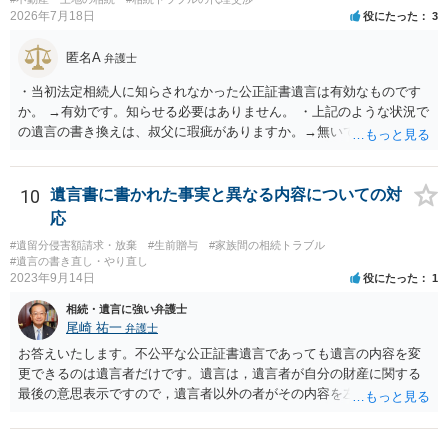
2026年7月18日
役にたった
3
匿名A
弁護士
・当初法定相続人に知らされなかった公正証書遺言は有効なものです
か。 →有効です。知らせる必要はありません。 ・上記のような状況で
の遺言の書き換えは、叔父に瑕疵がありますか。→無いです。 ・分割
する場合の比率は、現状で、客観的に見てどの程度が妥当と考えられ
ますか。 →本人が自由に決められますので、どこが妥当とは言えない
です。客観的な基準もありません。 ・できれば穏やかに、分割を拒否
10
遺言書に書かれた事実と異なる内容についての対
することはできますか。 →分割を拒否するということは、遺産はいら
応
ないということでしょうか。遺言で、受取を指定されててもいらない
#遺留分侵害額請求・放棄
#生前贈与
#家族間の相続トラブル
と拒否することはできます。理由を説明する必要はありません。
#遺言の書き直し・やり直し
2023年9月14日
役にたった
1
相続・遺言に強い弁護士
尾崎 祐一
弁護士
お答えいたします。不公平な公正証書遺言であっても遺言の内容を変
更できるのは遺言者だけです。遺言は，遺言者が自分の財産に関する
最後の意思表示ですので，遺言者以外の者がその内容を左右させるこ
とはできません。たとえ間違っていても誰かがその内容を変更するこ
とはできないのです。