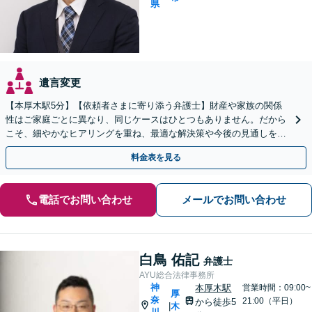
県
遺言変更
【本厚木駅5分】【依頼者さまに寄り添う弁護士】財産や家族の関係
性はご家庭ごとに異なり、同じケースはひとつもありません。だから
こそ、細やかなヒアリングを重ね、最適な解決策や今後の見通しを明
確にお示しします。ぜひ一度当事務所へご相談ください。
料金表を見る
電話でお問い合わせ
メールでお問い合わせ
白鳥 佑記
弁護士
AYU総合法律事務所
神
本厚木駅
営業時間：09:00~
厚
奈
21:00（平日）
から徒歩5
木
|