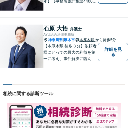
年】【事務所累計相談4400件
突破】民事裁判／家事調停・
審判／債務整理／法人破産／
相続／不貞トラブル／離婚／
男女問題
石原 大悟
弁護士
AYU総合法律事務所
神奈川県
厚木市
本厚木駅
から徒歩5分
|
【本厚木駅 徒歩３分】依頼者
詳細を見
様にとっての最大の利益を第
る
一に考え、事件解決に臨んで
おります。神奈川県央地域に
根差し、みなさまから選ばれ
るべき県内Ｎｏ１の法律事務
所を目指しております。
相続に関する診断ツール