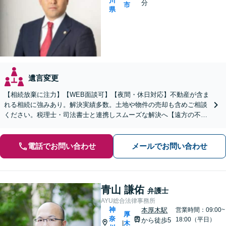
川
分
市
県
遺言変更
【相続放棄に注力】【WEB面談可】【夜間・休日対応】不動産が含ま
れる相続に強みあり。解決実績多数。土地や物件の売却も含めご相談
ください。税理士・司法書士と連携しスムーズな解決へ【遠方の不動
産もご相談ください】【初回相談30分1000円】
電話でお問い合わせ
メールでお問い合わせ
青山 謙佑
弁護士
AYU総合法律事務所
神
本厚木駅
営業時間：09:00~
厚
奈
18:00（平日）
から徒歩5
木
|