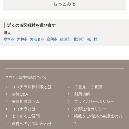
もっとみる
の額の場合などは特別受益として遺留分の対象となる可能性がありま
す。 多額の現金の引き出しは、相手に渡ったかどうか、そのとき父
の判断能力など事情によります。 弁護士に面談で詳しい事情を話し
て相談された方がよいと思います。
近くの市区町村を選び直す
県央
厚木市
大和市
海老名市
座間市
綾瀬市
愛川町
清川村
ココナラ法律相談について
ココナラ法律相談とは
ご意見・ご要望
法律Q&A
利用規約
法律相談コラム
プライバシーポリシー
ココナラとは
外部送信ポリシー
よくあるご質問
掲載をご検討の弁護士の方
へ
運営へのお問い合わせ