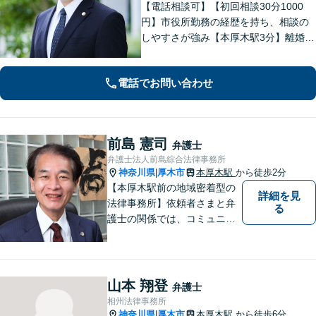
【電話相談可】【初回相談30分1000
円】市役所勤務の経歴を持ち、相談の
しやすさが強み【本厚木駅3分】離婚・
男女問題、相続・遺言、刑事事件、債
権回収など幅広く対応。面談の際に
電話でお問い合わせ
は、傾聴と共感を大切にしています。
一人で抱え込まずにご連絡ください。
前島 憲司
弁護士
弁護士法人前島綜合法律事務所
神奈川県
厚木市
本厚木駅
から徒歩2分
|
【本厚木駅前の地域密着型の
詳細を見
法律事務所】依頼者さまと弁
る
護士の関係では、コミュニケ
ーションの取りやすさを重
視！早期解決のためにまずは
ご相談ください。【電話・WE
B面談可】【本厚木駅1分】
山本 翔登
弁護士
相州法律事務所
神奈川県
厚木市
本厚木駅
から徒歩6分
|