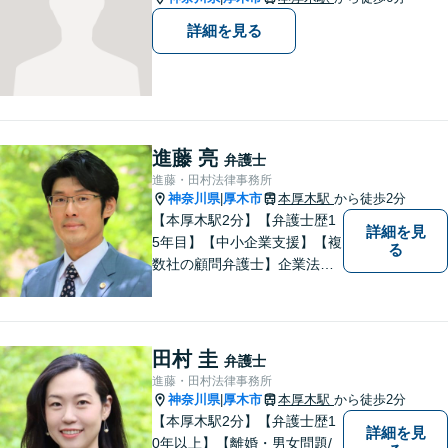
詳細を見る
進藤 亮
弁護士
進藤・田村法律事務所
神奈川県
厚木市
本厚木駅
から徒歩2分
|
【本厚木駅2分】【弁護士歴1
詳細を見
5年目】【中小企業支援】【複
る
数社の顧問弁護士】企業法
務…会社法｜契約法務｜企業
間紛争｜会社訴訟｜労務紛争
｜債権回収｜法人破産 || 一
般民事…交通事故｜労働｜不
田村 圭
弁護士
動産｜相続｜借金問題
進藤・田村法律事務所
神奈川県
厚木市
本厚木駅
から徒歩2分
|
【本厚木駅2分】【弁護士歴1
詳細を見
0年以上】【離婚・男女問題/