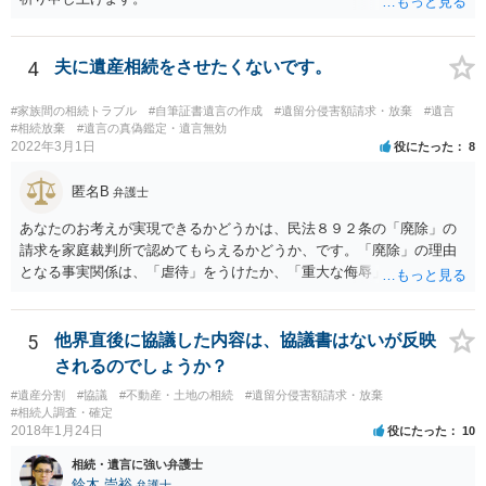
4
夫に遺産相続をさせたくないです。
#家族間の相続トラブル
#自筆証書遺言の作成
#遺留分侵害額請求・放棄
#遺言
#相続放棄
#遺言の真偽鑑定・遺言無効
2022年3月1日
役にたった
8
匿名B
弁護士
あなたのお考えが実現できるかどうかは、民法８９２条の「廃除」の
請求を家庭裁判所で認めてもらえるかどうか、です。「廃除」の理由
となる事実関係は、「虐待」をうけたか、「重大な侮辱」を受けた
か、推定相続人たる夫に「その他著しい非行」があったか否かです。
「廃除」は遺言でも可能です（民法８９３条）。 弁護士に具体的な事
情を話して相談して、「廃除」が可能か、実際に法律相談を受けるこ
5
他界直後に協議した内容は、協議書はないが反映
とをお勧めします。
されるのでしょうか？
#遺産分割
#協議
#不動産・土地の相続
#遺留分侵害額請求・放棄
#相続人調査・確定
2018年1月24日
役にたった
10
相続・遺言に強い弁護士
鈴木 崇裕
弁護士