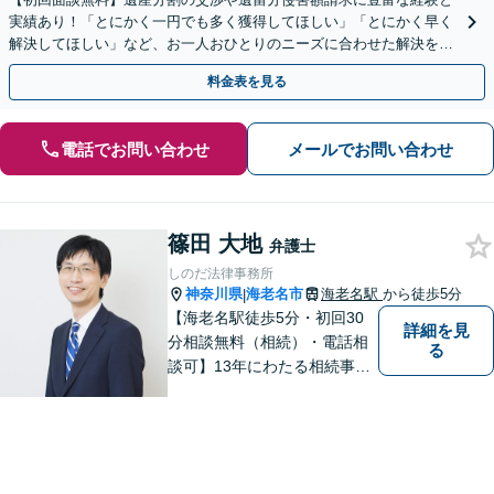
実績あり！「とにかく一円でも多く獲得してほしい」「とにかく早く
解決してほしい」など、お一人おひとりのニーズに合わせた解決を目
指します【WEB面談可】
料金表を見る
電話でお問い合わせ
メールでお問い合わせ
篠田 大地
弁護士
しのだ法律事務所
神奈川県
海老名市
海老名駅
から徒歩5分
|
【海老名駅徒歩5分・初回30
詳細を見
分相談無料（相続）・電話相
る
談可】13年にわたる相続事件
の豊富な経験。多数の書籍出
版や講師の経験がある弁護士
です。分かりやすい説明を心
がけています。