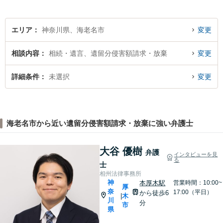
エリア
神奈川県、海老名市
変更
相談内容
相続・遺言、遺留分侵害額請求・放棄
変更
詳細条件
未選択
変更
海老名市から近い遺留分侵害額請求・放棄に強い弁護士
大谷 優樹
弁護
インタビューを見
る
士
相州法律事務所
神
本厚木駅
営業時間：10:00~
厚
奈
17:00（平日）
から徒歩6
木
|
川
分
市
県