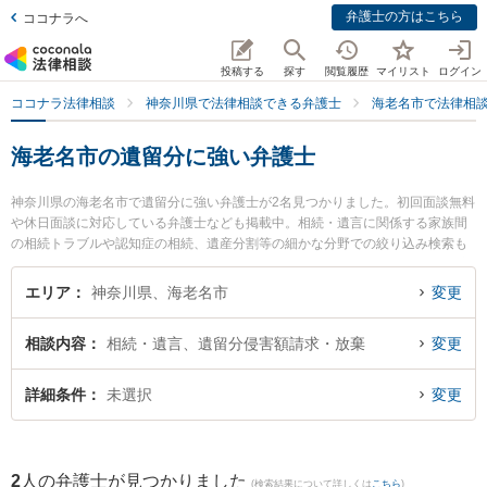
弁護士の方はこちら
ココナラへ
投稿する
探す
閲覧履歴
マイリスト
ログイン
ココナラ法律相談
神奈川県で法律相談できる弁護士
海老名市で法律相
海老名市の遺留分に強い弁護士
神奈川県の海老名市で遺留分に強い弁護士が2名見つかりました。初回面談無料
や休日面談に対応している弁護士なども掲載中。相続・遺言に関係する家族間
の相続トラブルや認知症の相続、遺産分割等の細かな分野での絞り込み検索も
でき便利です。特に弁護士法人フォースクエア法律事務所 海老名オフィスの市
之瀬 龍和弁護士やしのだ法律事務所の篠田 大地弁護士のプロフィール情報や弁
エリア
神奈川県、海老名市
変更
護士費用、強みなどが注目されています。『海老名市で土日や夜間に発生した
遺留分のトラブルを今すぐに弁護士に相談したい』『遺留分のトラブル解決の
相談内容
相続・遺言、遺留分侵害額請求・放棄
変更
実績豊富な近くの弁護士を検索したい』『初回相談無料で遺留分を法律相談で
きる海老名市内の弁護士に相談予約したい』などでお困りの相談者さんにおす
すめです。
詳細条件
未選択
変更
2
人の弁護士が見つかりました
(検索結果について詳しくは
こちら
)