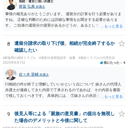
相続・遺言に強い弁護士
尾畠 弘典
弁護士
事情の補充ありがとうございます。 遺留分の計算を行う必要がありま
すね。 正確な判断のためには詳細な事情をお聞きする必要がありま
す。 ご自身の遺留分の侵害があるかどうか、あるとしてどの程度の金
額となるかを正確に把握されたいのであれば、一度お近くの弁護士に
相談されるのが良いと思います。
8
遺留分請求の取り下げ後、相続が完全終了するか
確認したい
#家族間の相続トラブル
#遺留分侵害額請求・放棄
#相続トラブルの代理交渉
2025年8月7日
役にたった
4
佐々木 晋輔
弁護士
⑴相続の件が終了と理解していいかという点について 妹さんの代理人
弁護士が連絡してきた内容で了承されるのであれば、その内容を書面
で残しておくべきです。 具体的には、 ①妹さんの弁護士に対して、連
絡してきた内容（遺留分請求は取り下げる、唯一執行されていない母
の預金を振り込めば終了など）を記載した合意書等の書面を作成して
もらう。 ②相談者様はその書面の内容をしっかり確認する。納得でき
9
後見人等による「親族の意見書」の提出を無視し
ない部分があれば、説明を求めたり、修正を求める。 なお、相続に
た場合のデメリットと今後に関して
関してお互いに債権債務がないことを確認する旨を記載してもらいま
#成年後見(生前の財産管理)
#相続手続き
#成年後見(生前の財産管理)