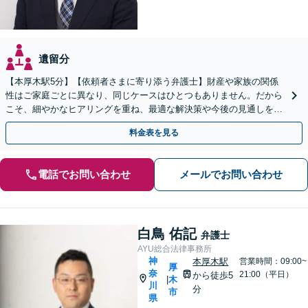
遺留分
【本厚木駅5分】【依頼者さまに寄り添う弁護士】財産や家族の関係
性はご家庭ごとに異なり、同じケースはひとつもありません。だから
こそ、細やかなヒアリングを重ね、最適な解決策や今後の見通しを明
確にお示しします。ぜひ一度当事務所へご相談ください。
料金表を見る
電話でお問い合わせ
メールでお問い合わせ
白鳥 佑記
弁護士
AYU総合法律事務所
神
本厚木駅
営業時間：09:00~
厚
奈
21:00（平日）
から徒歩5
木
|
川
分
市
県