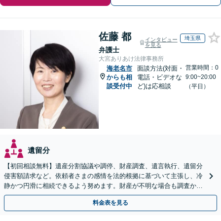
佐藤 都
埼玉県
インタビュー
を見る
弁護士
大宮ありあけ法律事務所
営業時間：0
海老名市
面談方法(対面・
からも相
電話・ビデオな
9:00~20:00
談受付中
ど)は応相談
（平日）
遺留分
【初回相談無料】遺産分割協議や調停、財産調査、遺言執行、遺留分
侵害額請求など。依頼者さまの感情を法的根拠に基づいて主張し、冷
静かつ円滑に相続できるよう努めます。財産が不明な場合も調査から
対応します。
料金表を見る