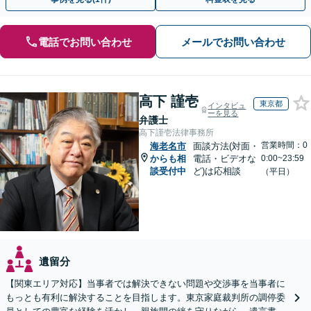
電話でお問い合わせ
メールでお問い合わせ
高下 謹壱
東京都
インタビュ
ーを見る
弁護士
高下謹壱法律事務所
営業時間：0
海老名市
面談方法(対面・
からも相
電話・ビデオな
0:00~23:59
談受付中
ど)は応相談
（平日）
遺留分
【関東エリア対応】当事者では解決できない問題や交渉事を当事者に
もっとも有利に解決することを目指します。東京家庭裁判所の調停委