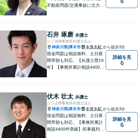
る
不動産問題/交通事故に注力】
わかりやすい説明と迅速・誠
実対応を心がけています。最
善の解決策をご提供できるよ
う、全力でサポートします。
石井 琢磨
弁護士
ジン法律事務所弁護士法人
神奈川県
厚木市
本厚木駅
から徒歩3分
|
借金問題は相談無料、土日夜
詳細を見
間早朝も対応。【弁護士歴19
る
年】【事務所累計相談4400件
突破】民事裁判／家事調停・
審判／債務整理／法人破産／
相続／不貞トラブル／離婚／
男女問題
伏木 壮太
弁護士
ジン法律事務所弁護士法人
神奈川県
厚木市
本厚木駅
から徒歩3分
|
借金問題は相談無料、土日夜
詳細を見
間早朝も対応。【事務所累計
る
相談4400件突破】民事裁判／
家事調停・審判／債務整理／