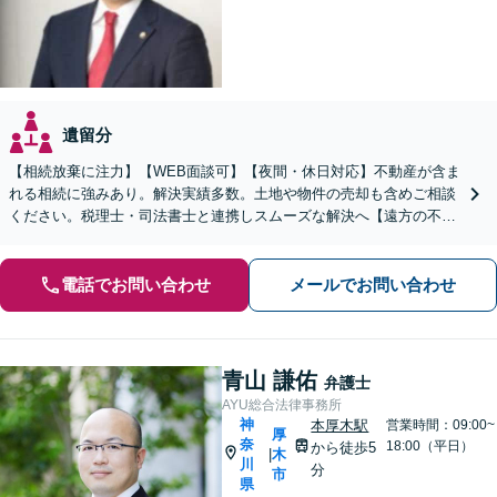
遺留分
【相続放棄に注力】【WEB面談可】【夜間・休日対応】不動産が含ま
れる相続に強みあり。解決実績多数。土地や物件の売却も含めご相談
ください。税理士・司法書士と連携しスムーズな解決へ【遠方の不動
産もご相談ください】【初回相談30分1000円】
電話でお問い合わせ
メールでお問い合わせ
青山 謙佑
弁護士
AYU総合法律事務所
神
本厚木駅
営業時間：09:00~
厚
奈
18:00（平日）
から徒歩5
木
|
川
分
市
県