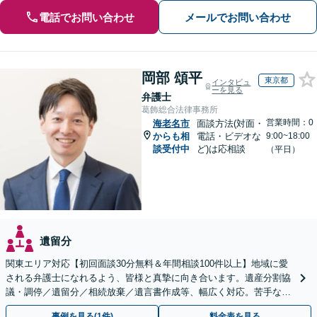
電話でお問い合わせ
メールでお問い合わせ
岡部 頌平
東京都
インタビュ
ーを見る
弁護士
葛飾総合法律事務所
営業時間：0
海老名市
面談方法(対面・
からも相
電話・ビデオな
9:00~18:00
談受付中
ど)は応相談
（平日）
遺留分
関東エリア対応【初回面談30分無料＆年間相談100件以上】地域に愛
される弁護士になれるよう、皆様と真摯に向き合います。遺産分割協
議・調停／遺留分／相続放棄／遺言書作成等、幅広く対応。苦手な親
族との交渉や書面作成等も◎【分かりやすい費用体系】
事例を見る(1件)
料金表を見る