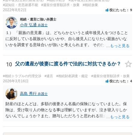
しょう。その記載があれば、相続の件は終了となります。 ③合意書等
#認知症・意思疎通不能
#遺留分侵害額請求・放棄
#相続放棄
が納得できる内容になれば、お互いに署名捺印する。 という流れで
2022年8月2日
役にたった
9
す。 合意書等に署名捺印してもいいか不安があるようでしたら、署名
相続・遺言に強い弁護士
捺印する前に、相談者様も別の弁護士に相談して確認してもらうので
小寺 弘通
弁護士
もいいと思います。 ⑵振込先が弁護士宛であることについて 代理人弁
護士の預り口座を振込先とするのはよくあることです。 問題ないと思
１） 「親族の意見書」は、どちらかというと成年後見人をつけること
います。
に反対している親族がいないかや、自ら後見人になりたい親族がいな
いかを調査する意味合いが強いと考えられます。 そのため、ご相談の
ご事情であれば無視してしまっても特に不都合はないと考えられま
す。 ２） 場合によっては、介護や被後見人の財産の処分等に関して、
後見人から相談があることも考えられます。 また、お祖母さんがお亡
10
父の遺産が後妻に渡る件で法的に対抗できるか？
くなりになった場合、相続人となる可能性がありますが、 その場合は
相続放棄されれば問題ありません。 ３） 完全に拒否する方法はないか
#相続トラブルの代理交渉
#遺言
#相続財産調査・鑑定
#遺留分侵害額請求・放棄
もしれませんが、 関わりを持ちたくないとのことでしたら、親族の意
2026年3月16日
役にたった
4
見書にその旨を記載して提出しておけば良いかも知れません。 後見人
としても、関わりを拒否している親族にあえて連絡をしてくる可能性
高島 秀行
弁護士
は低いと考えられます。 以上、ご参考になさってください。
財産のほとんどは、多額の後妻さん名義の保険になっていました。保
険は、受け取り人の物となる事は理解していますが、泣き寝入りしか
ないんでしょうか？また、贈与しただろうと思われる現金の引き出し
も数年ありました。この現金についても泣き寝入りしかないんでしょ
うか？ 保険は原則として受取人のものですが、遺産全体での保険金
の割合が高い場合、掛け金が一括払いで、保険金が掛け金の額と同様