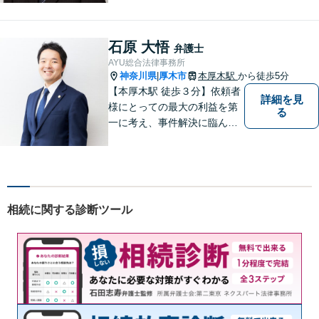
法人破産／相続／不貞トラブ
ル／離婚／男女問題
石原 大悟
弁護士
AYU総合法律事務所
神奈川県
厚木市
本厚木駅
から徒歩5分
|
【本厚木駅 徒歩３分】依頼者
詳細を見
様にとっての最大の利益を第
る
一に考え、事件解決に臨んで
おります。神奈川県央地域に
根差し、みなさまから選ばれ
るべき県内Ｎｏ１の法律事務
所を目指しております。
相続に関する診断ツール