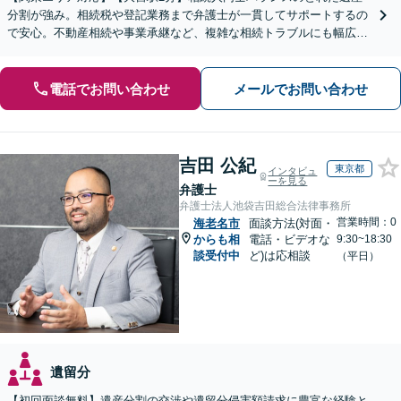
分割が強み。相続税や登記業務まで弁護士が一貫してサポートするの
で安心。不動産相続や事業承継など、複雑な相続トラブルにも幅広く
対応。【夜間・休日の相談可能】【オンライン相談可能】
電話でお問い合わせ
メールでお問い合わせ
吉田 公紀
東京都
インタビュ
ーを見る
弁護士
弁護士法人池袋吉田総合法律事務所
営業時間：0
海老名市
面談方法(対面・
からも相
電話・ビデオな
9:30~18:30
談受付中
ど)は応相談
（平日）
遺留分
【初回面談無料】遺産分割の交渉や遺留分侵害額請求に豊富な経験と