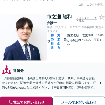
2件中 1-2件を表示
市之瀬 龍和
インタビューを
見る
弁護士
弁護士法人フォースクエア法律事務所 海老名
オフィス
神
海
海老名駅
営業時間：10:00
奈
老
~18:00（平日）
から徒歩9
|
川
名
分
県
市
遺留分
【初回面談無料】【弁護士男女4人在籍】交渉、裁判、手続きもお任
せください。関連士業と連携し迅速かつ的確に解決を目指します。円
満な解決のためにもご相談ください【平日夜間対応】【完全個室で対
応】
電話でお問い合わせ
メールでお問い合わせ