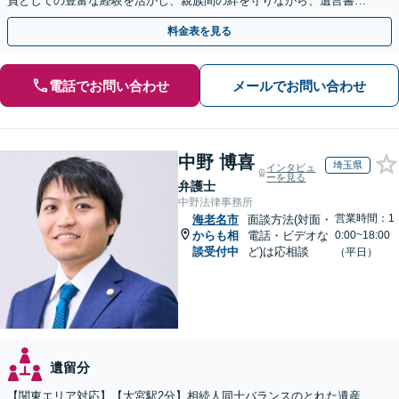
員としての豊富な経験を活かし、親族間の絆を守りながら、遺言書作
成から相続放棄まで相続問題を誠実にサポートいたします。
料金表を見る
電話でお問い合わせ
メールでお問い合わせ
中野 博喜
埼玉県
インタビュ
ーを見る
弁護士
中野法律事務所
営業時間：1
海老名市
面談方法(対面・
からも相
電話・ビデオな
0:00~18:00
談受付中
ど)は応相談
（平日）
遺留分
【関東エリア対応】【大宮駅2分】相続人同士バランスのとれた遺産