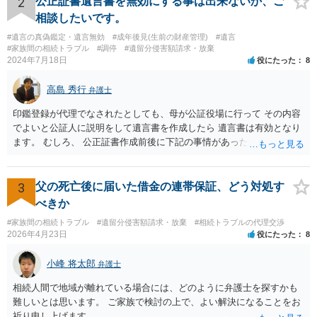
2
公正証書遺言書を無効にする事は出来ないか、ご
決は（ケースによって程度の差はあっても）食い違うことが多いで
相談したいです。
す。 金額は適当ですが、例えば判決で１００万円支払え、という結論
#遺言の真偽鑑定・遺言無効
#成年後見(生前の財産管理)
#遺言
になりそうな場合、 そのまま１００万円を和解案として提示しても、
#家族間の相続トラブル
#調停
#遺留分侵害額請求・放棄
判決と変わらないなら払う側としてはあまり和解に応じようという気
2024年7月18日
役にたった
8
にはなりにくいです。 他方で、７０万円で和解を提示した場合、 「こ
のまま判決で１００万円支払いとなるより、７０万円でまとめた方が
高島 秀行
弁護士
マシ」ということで、 合意の可能性が出てきます。 応じるかどうか
は、判決になったらどうなりそうか、という点についての検討が不可
印鑑登録が代理でなされたとしても、母が公証役場に行って その内容
欠ですので、 初めに述べた通り、代理人と相談するか、資料を持って
でよいと公証人に説明をして遺言書を作成したら 遺言書は有効となり
面談相談に行ってみることをお勧めします。
ます。 むしろ、 公正証書作成前後に下記の事情があったことが証明で
きれば判断能力がなく 無効だったと主張することが可能です。 翌年1
月に携帯が新しくなった母からの第一声は「ここにいたら殺される」
「面会に来てくれ」で、長男に聞くと「面会は出来ない。俺は携帯電
3
父の死亡後に届いた借金の連帯保証、どう対処す
話の使い方を教える為に会っている」「母の話は聞かなくて良い」と
べきか
電話が切れました。その後の電話でも「食事に毒が入っている」「体
#家族間の相続トラブル
#遺留分侵害額請求・放棄
#相続トラブルの代理交渉
にチップが埋められている」等、おかしかったです。 当時の診療記
2026年4月23日
役にたった
8
録、介護認定の資料、介護記録を取得して 弁護士に面談で相談された
方がよいと思います。
小峰 将太郎
弁護士
相続人間で地域が離れている場合には、どのように弁護士を探すかも
難しいとは思います。 ご家族で検討の上で、よい解決になることをお
祈り申し上げます。