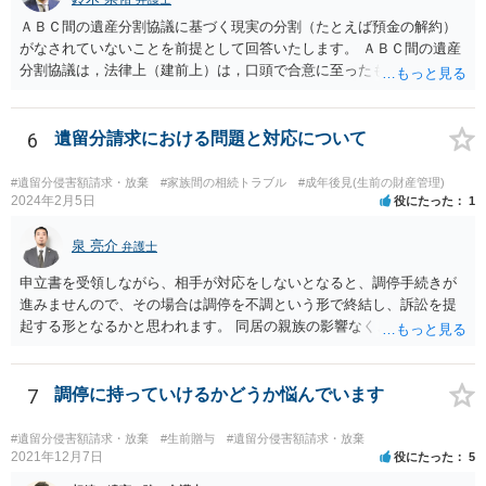
ＡＢＣ間の遺産分割協議に基づく現実の分割（たとえば預金の解約）
がなされていないことを前提として回答いたします。 ＡＢＣ間の遺産
分割協議は，法律上（建前上）は，口頭で合意に至ったものであって
も有効です。 しかし，口頭で合意したことを立証する方法がありませ
ん。 また，不動産の名義を移転するためには，遺産分割協議書への署
名捺印を得る必要があります。 したがって，残念ながら，「ＡＢＣ間
6
遺留分請求における問題と対応について
の遺産分割協議が有効に成立している」という前提に基づく主張は困
難と思われます。 「ＡＢＣ間の遺産分割協議は未了のまま，ＡとＢが
#遺留分侵害額請求・放棄
#家族間の相続トラブル
#成年後見(生前の財産管理)
死亡し，二次相続が発生した」という前提に基づいて協議を進める必
2024年2月5日
役にたった
1
要があります。 もちろん，Ｃの立場としては，ＡＢＣ間の遺産分割協
議の内容を前提とした主張をすることが最も有利ですが，ＡＢの相続
泉 亮介
弁護士
人は応じない姿勢を示していることから，実現は困難だと思います。
申立書を受領しながら、相手が対応をしないとなると、調停手続きが
主張としては維持しつつも，現実的な解決方法（遺産分割協議の落と
進みませんので、その場合は調停を不調という形で終結し、訴訟を提
しどころ）としては，譲歩することを甘受しなければならないかもし
起する形となるかと思われます。 同居の親族の影響なく、というのは
れません。
難しいでしょう。ただ、裁判や調停の中では主張等が書面で残るた
め、後からひっくり返すということは難しくなってくるかと思われま
す。 公開相談の場でのご相談については、どうしても限界が出てしま
7
調停に持っていけるかどうか悩んでいます
うため、一度個別にご相談をされることをお勧めいたします。
#遺留分侵害額請求・放棄
#生前贈与
#遺留分侵害額請求・放棄
2021年12月7日
役にたった
5