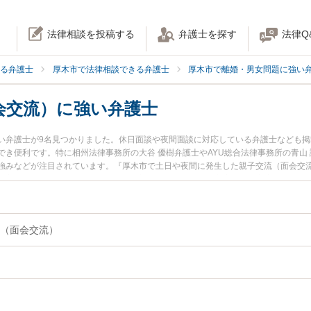
法律相談を投稿する
弁護士を探す
法律Q
る弁護士
厚木市で法律相談できる弁護士
厚木市で離婚・男女問題に強い
会交流）に強い弁護士
い弁護士が9名見つかりました。休日面談や夜間面談に対応している弁護士なども
き便利です。特に相州法律事務所の大谷 優樹弁護士やAYU総合法律事務所の青山
強みなどが注目されています。『厚木市で土日や夜間に発生した親子交流（面会交
豊富な近くの弁護士を検索したい』『初回相談無料で親子交流（面会交流）を法律
（面会交流）