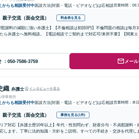
市
からも相談受付中
面談方法(対面・電話・ビデオなど)は応相談
営業時間：06:
親子交流（面会交流）
料金表を見る
/慰謝料の減額に強い弁護士】【不倫相談は初回0円】不倫問題の相談は毎月1
たら弁護士へ無料相談。【電話相談でご契約まで対応可/来所不要】【関東エ
せ
メール
史織
弁護士
インタビューを見る
法律事務所
市
からも相談受付中
面談方法(対面・電話・ビデオなど)は応相談
営業時間：本
親子交流（面会交流）
事例を見る(1件)
リア対応【弁護士歴10年以上】年代・性別問わず、財産分与・不貞慰謝料・
応します。丁寧に法的知識・方針をご説明。すべての手続き・交渉を代理し