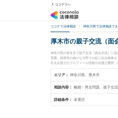
ココナラへ
ココナラ法律相談
神奈川県で法律相談でき
厚木市の親子交流（面
神奈川県の厚木市で親子交流（面会交流）に強
育費、親権等の細かな分野での絞り込み検索もで
壮太弁護士のプロフィール情報や弁護士費用、
『親子交流（面会交流）のトラブル解決の実績
などでお困りの相談者さんにおすすめです。
エリア
神奈川県、厚木市
相談内容
離婚・男女問題、親子交流
詳細条件
未選択