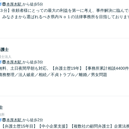
市
本厚木駅
から徒歩5分
歩３分】依頼者様にとっての最大の利益を第一に考え、事件解決に臨んで
、みなさまから選ばれるべき県内Ｎｏ１の法律事務所を目指しておりま
弁護士
護士法人
市
本厚木駅
から徒歩3分
無料、土日夜間早朝も対応。【弁護士歴19年】【事務所累計相談4400
債務整理／法人破産／相続／不貞トラブル／離婚／男女問題
士
務所
市
本厚木駅
から徒歩2分
】【弁護士歴15年目】【中小企業支援】【複数社の顧問弁護士】企業法