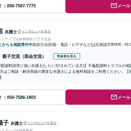
せ
メール
涼
弁護士
インタビューを見る
ートアップ法律事務所 八王子支店
市
からも相談受付中
面談方法(対面・電話・ビデオなど)は応相談
営業時間：06:
親子交流（面会交流）
料金表を見る
/慰謝料請求に強い弁護士(したい方/されている方)】不倫慰謝料トラブルの相
方はご相談・解決実績の豊富な弁護士による無料相談をご利用ください。【初
】
せ
メール
陽子
弁護士
インタビューを見る
ートアップ法律事務所