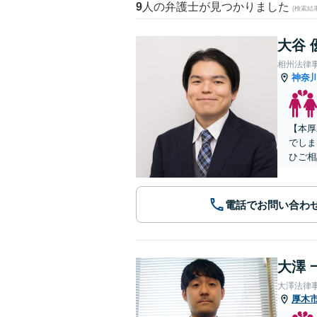
9
人の弁護士が見つかりました
(検索結
大谷 
相州法律
神奈
【本厚
でしま
ひご相
電話でお問い合わ
大澤 
大澤法律
厚木