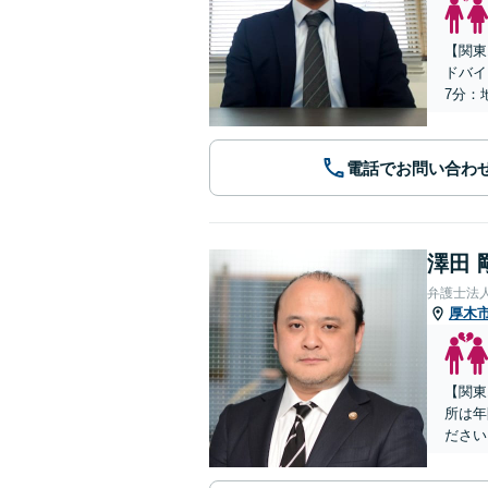
【関東
ドバイ
7分：
電話でお問い合わ
澤田 
弁護士法
厚木
【関東
所は年
ださい