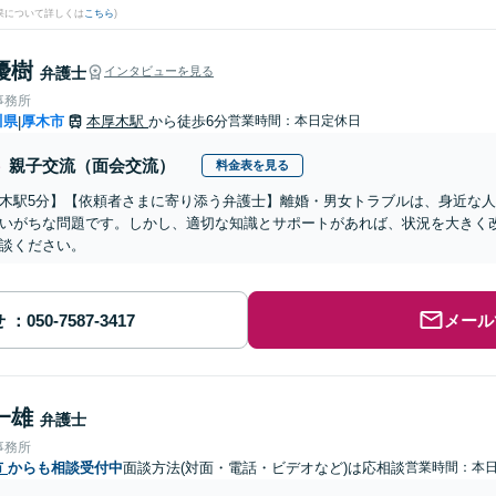
果について詳しくは
こちら
)
優樹
弁護士
インタビューを見る
事務所
川県
厚木市
本厚木駅
から徒歩6分
営業時間：本日定休日
|
親子交流（面会交流）
料金表を見る
木駅5分】【依頼者さまに寄り添う弁護士】離婚・男女トラブルは、身近な
いがちな問題です。しかし、適切な知識とサポートがあれば、状況を大きく
談ください。
せ
メール
一雄
弁護士
事務所
市
からも相談受付中
面談方法(対面・電話・ビデオなど)は応相談
営業時間：本