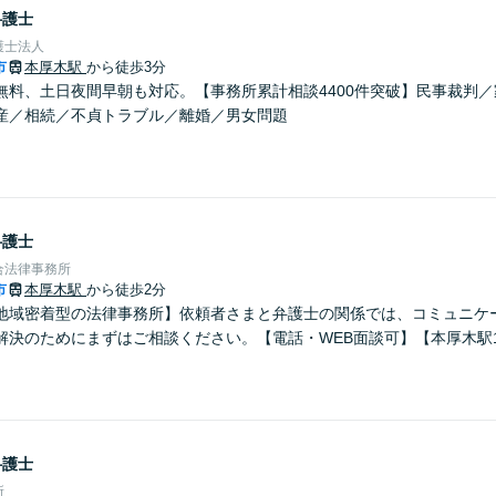
弁護士
護士法人
市
本厚木駅
から徒歩3分
無料、土日夜間早朝も対応。【事務所累計相談4400件突破】民事裁判
産／相続／不貞トラブル／離婚／男女問題
弁護士
合法律事務所
市
本厚木駅
から徒歩2分
地域密着型の法律事務所】依頼者さまと弁護士の関係では、コミュニケ
解決のためにまずはご相談ください。【電話・WEB面談可】【本厚木駅
弁護士
所