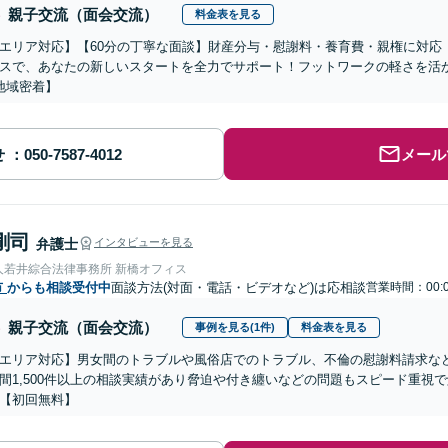
親子交流（面会交流）
料金表を見る
エリア対応】【60分の丁寧な面談】財産分与・慰謝料・養育費・親権に対応
スで、あなたの新しいスタートを全力でサポート！フットワークの軽さを活
地域密着】
せ
メール
剛司
弁護士
インタビューを見る
人若井綜合法律事務所 新橋オフィス
市
からも相談受付中
面談方法(対面・電話・ビデオなど)は応相談
営業時間：00:
親子交流（面会交流）
事例を見る(1件)
料金表を見る
エリア対応】男女間のトラブルや風俗店でのトラブル、不倫の慰謝料請求な
間1,500件以上の相談実績があり脅迫や付き纏いなどの問題もスピード重視
【初回無料】