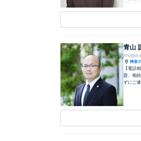
青山 
AYU総合
神奈
【電話相
題、相続
ずにご連