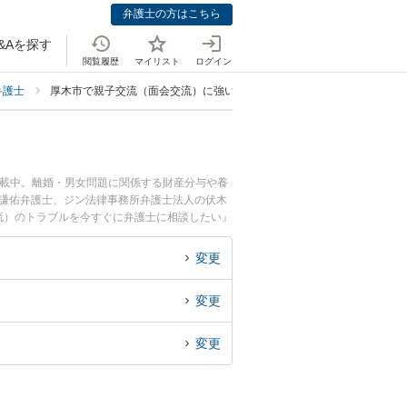
弁護士の方はこちら
&Aを探す
閲覧履歴
マイリスト
ログイン
弁護士
厚木市で親子交流（面会交流）に強い弁護士
掲載中。離婚・男女問題に関係する財産分与や養
 謙佑弁護士、ジン法律事務所弁護士法人の伏木
流）のトラブルを今すぐに弁護士に相談したい』
相談できる厚木市内の弁護士に相談予約したい』
変更
変更
変更