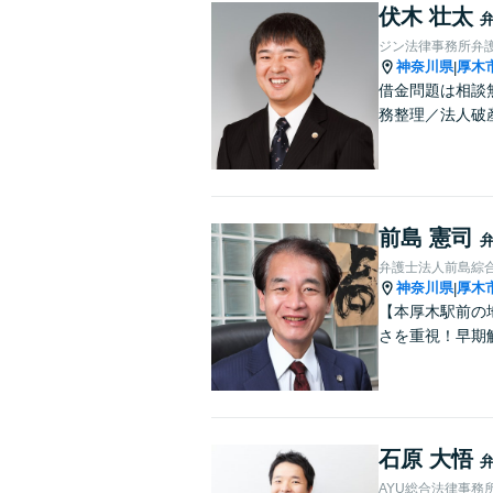
伏木 壮太
ジン法律事務所弁
神奈川県
厚木
|
借金問題は相談
務整理／法人破
前島 憲司
弁護士法人前島綜
神奈川県
厚木
|
【本厚木駅前の
さを重視！早期
石原 大悟
AYU総合法律事務