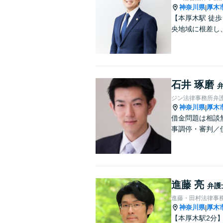
神奈川県
厚木
|
【本厚木駅 徒
央地域に根差し
石井 琢磨
ジン法律事務所弁
神奈川県
厚木
|
借金問題は相談
事調停・審判／
進藤 亮
弁護
進藤・田村法律事
神奈川県
厚木
|
【本厚木駅2分