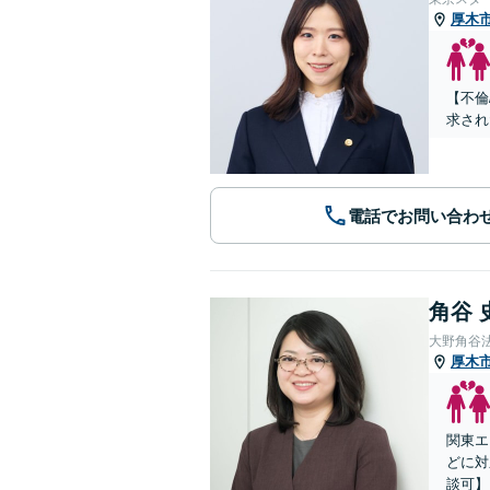
厚木
【不倫
求され
電話でお問い合わ
角谷 
大野角谷
厚木
関東エ
どに対
談可】