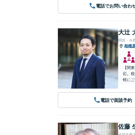
電話でお問い合わ
大辻 
岡田・今
相模
【関東
応。税
軽にご
電話で面談予約
佐藤 
池袋若葉