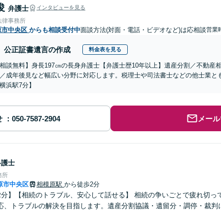
俊
弁護士
インタビューを見る
法律事務所
原市中央区
からも相談受付中
面談方法(対面・電話・ビデオなど)は応相談
営業時
公正証書遺言の作成
料金表を見る
相談無料】身長197㎝の長身弁護士【弁護士歴10年以上】遺産分割／不動産
／成年後見など幅広い分野に対応します。税理士や司法書士などの他士業と
横浜駅7分】
せ
メール
弁護士
務所
原市中央区
相模原駅
から徒歩2分
2分】【相続のトラブル、安心して話せる】 相続の争いごとで疲れ切っ
応、トラブルの解決を目指します。遺産分割協議・遺留分・調停・裁判