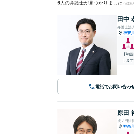
6
人の弁護士が見つかりました
(検索結
田中 
弁護士法
神奈
【初回
します
電話でお問い合わ
原田 
虎ノ門法
神奈