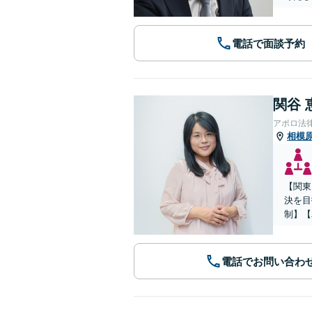
電話で面談予約
関谷 
アポロ法
相模
【関東
決を目
制】【
電話でお問い合わ