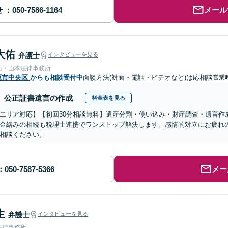
せ
メール
大佑
弁護士
インタビューを見る
西・山本法律事務所
原市中央区
からも相談受付中
面談方法(対面・電話・ビデオなど)は応相談
営業時
公正証書遺言の作成
料金表を見る
エリア対応】【初回30分相談無料】遺産分割・使い込み・財産調査・遺言作
金絡みの相続も税理士連携でワンストップ解決します。感情的対立にお疲れ
相談ください。
メー
生
弁護士
インタビューを見る
法律事務所