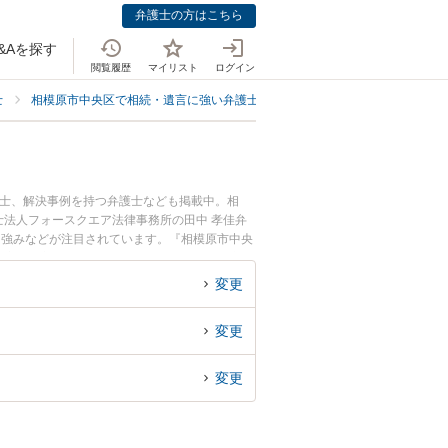
弁護士の方はこちら
&Aを探す
閲覧履歴
マイリスト
ログイン
士
相模原市中央区で相続・遺言に強い弁護士
相模原市中央区で公正証書遺
護士、解決事例を持つ弁護士なども掲載中。相
法人フォースクエア法律事務所の田中 孝佳弁
、強みなどが注目されています。『相模原市中央
の実績豊富な近くの弁護士を検索したい』『初回
すめです。
変更
変更
変更