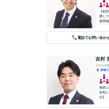
【初回
携しワ
夜間相
電話でお問い合わ
吉村 
吉村法律
神奈
相続に
有利に
分】