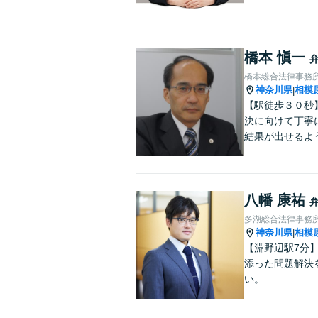
橋本 愼一
橋本総合法律事務
神奈川県
相模
|
【駅徒歩３０秒
決に向けて丁寧
結果が出せるよ
八幡 康祐
多湖総合法律事務
神奈川県
相模
|
【淵野辺駅7分
添った問題解決
い。