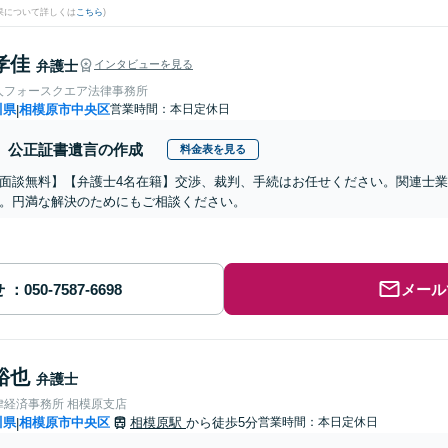
果について詳しくは
こちら
)
孝佳
弁護士
インタビューを見る
人フォースクエア法律事務所
川県
相模原市中央区
営業時間：本日定休日
|
公正証書遺言の作成
料金表を見る
面談無料】【弁護士4名在籍】交渉、裁判、手続はお任せください。関連士
。円満な解決のためにもご相談ください。
せ
メール
裕也
弁護士
律経済事務所 相模原支店
川県
相模原市中央区
相模原駅
から徒歩5分
営業時間：本日定休日
|