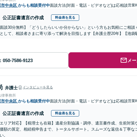
原市中央区
からも相談受付中
面談方法(対面・電話・ビデオなど)は応相談
営業時
公正証書遺言の作成
料金表を見る
面談30分無料】「どうしたらいいか分からない」という方もお気軽にご相談
として、相談者さまに寄り添って解決を目指します【弁護士歴20年】【池袋
メー
尚
弁護士
インタビューを見る
法律事務所
原市中央区
からも相談受付中
面談方法(対面・電話・ビデオなど)は応相談
営業
公正証書遺言の作成
料金表を見る
エリア対応】【税理士も在籍】遺産分割協議・調停、遺言書作成、生前対策
価額の算定、相続税申告まで、トータルサポート。スムーズな返信＆丁寧な
い。