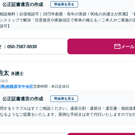
公正証書遺言の作成
料金表を見る
相談無料｜出張相談可｜1972年創業・長年の実績！90名の弁護士が所属】
ンストップで解決「任意後見や家族信託で将来の備えを／ご本人やご家族の
談可】
せ
メール
浩太
弁護士
事務所
川県
相模原市中央区
営業時間：本日定休日
|
公正証書遺言の作成
料金表を見る
関するトラブルはすぐご相談ください。遺産分割・遺留分・遺言書・相続放
なるようなご提案をいたします。面倒な手続きは全て代行いたしますのでお任