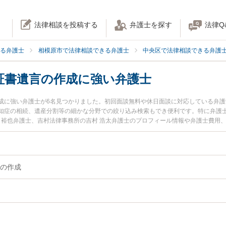
法律相談を投稿する
弁護士を探す
法律Q
る弁護士
相模原市で法律相談できる弁護士
中央区で法律相談できる弁護
証書遺言の作成に強い弁護士
成に強い弁護士が6名見つかりました。初回面談無料や休日面談に対応している弁
知症の相続、遺産分割等の細かな分野での絞り込み検索もでき便利です。特に弁護士
田 裕也弁護士、吉村法律事務所の吉村 浩太弁護士のプロフィール情報や弁護士費用
のトラブルを今すぐに弁護士に相談したい』『公正証書遺言の作成のトラブル解決
る相模原市中央区内の弁護士に相談予約したい』などでお困りの相談者さんにおす
の作成