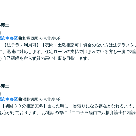
弁護士
所
原市中央区
相模原駅
から徒歩0分
】【法テラス利用可】【夜間・土曜相談可】資金のない方は法テラスを
に、迅速に対応します。住宅ローンの支払で悩まれている方も一度ご相
う自己研鑽を怠らず質の高い仕事を目指します。
弁護士
所
原市中央区
淵野辺駅
から徒歩7分
】【初回３０分相談無料】困った時に一番頼りになる存在となれるよう
を心がけております。 お電話の際に『ココナラ経由で八幡弁護士に相談