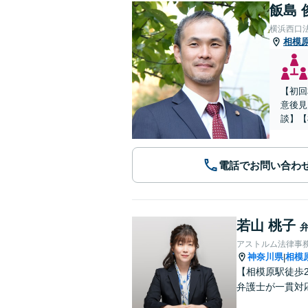
飯島 
横浜西口
相模
【初回
意後見
談】【
電話でお問い合わ
若山 桃子
アストルム法律事
神奈川県
相模
|
【相模原駅徒歩
弁護士が一貫対