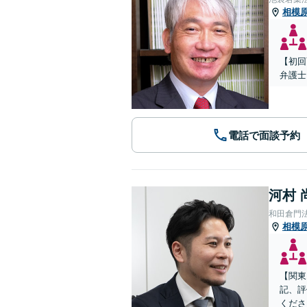
相模
【初回
弁護士
電話で面談予約
河村 
和田倉門
相模
【関東
記、評
くださ