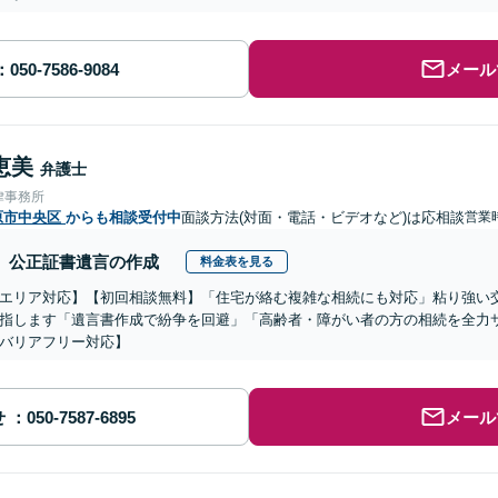
メール
恵美
弁護士
律事務所
原市中央区
からも相談受付中
面談方法(対面・電話・ビデオなど)は応相談
営業
公正証書遺言の作成
料金表を見る
エリア対応】【初回相談無料】「住宅が絡む複雑な相続にも対応」粘り強い
指します「遺言書作成で紛争を回避」「高齢者・障がい者の方の相続を全力
バリアフリー対応】
せ
メール