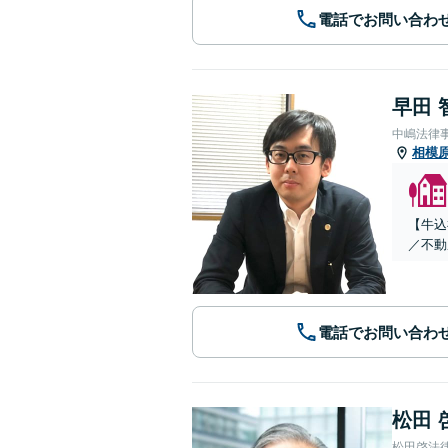
電話でお問い合わ
早田 
中嶋法律
相模
【牛込
／不動
電話でお問い合わ
松田 
松田啓法