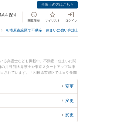
弁護士の方はこちら
&Aを探す
閲覧履歴
マイリスト
ログイン
相模原市緑区で不動産・住まいに強い弁護士
相模原市緑区で管理会社・組
ている弁護士なども掲載中。不動産・住まいに関
の井田 翔太弁護士や東京スタートアップ法律
注目されています。『相模原市緑区で土日や夜間
ル解決の実績豊富な近くの弁護士を検索したい』
談者さんにおすすめです。
変更
変更
変更