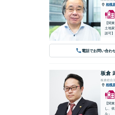
相模
【関東
土地家
談可】
電話でお問い合わ
板倉 
板倉総合
相模
【関東
し、依
ル」