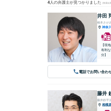
4
人の弁護士が見つかりました
(検索結
井田 
橋本さが
神奈
【現地
有利な
分】
電話でお問い合わ
藤井 
藤井鉄平
相模