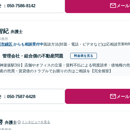
せ
メール
智紀
弁護士
事務所
原市緑区
からも相談受付中
面談方法(対面・電話・ビデオなど)は応相談
営業時
管理会社・組合側の不動産問題
料金表を見る
神楽坂駅3分】店舗やオフィスの立退・賃料不払による明渡請求・借地権の
産の売買・賃貸借のトラブルでお困りの方はご相談を【完全個室】
せ
メール
啓
弁護士
インタビューを見る
律事務所