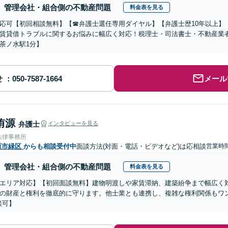
管理会社・組合側の不動産問題
料金表を見る
応可【初回相談無料】【☎︎弁護士選任専用ダイヤル】【弁護士歴10年以上
賃貸借トラブルに関するお悩みに幅広く対応！税理士・司法書士・不動産業
茶ノ水駅1分】
せ
メール
侑源
弁護士
インタビューを見る
法律事務所
原市緑区
からも相談受付中
面談方法(対面・電話・ビデオなど)は応相談
営業時間
管理会社・組合側の不動産問題
料金表を見る
エリア対応】【初回面談無料】建物明渡しや家賃滞納、建築紛争まで幅広く
の財産と権利を徹底的に守ります。他士業とも連携し、複雑な権利関係もワン
談可】