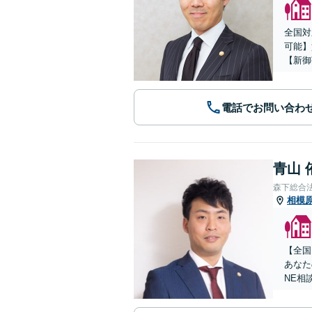
全国対
可能】
【新御
電話でお問い合わ
青山 
森下総合
相模
【全国
あなた
NE相