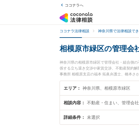
ココナラへ
ココナラ法律相談
神奈川県で法律相談でき
相模原市緑区の管理会
神奈川県の相模原市緑区で管理会社・組合側の
係する立ち退き交渉や家賃交渉、不動産契約解
事務所 相模原支店の福本 拓眞弁護士、橋本
に発生した管理会社・組合側の不動産問題のト
『初回相談無料で管理会社・組合側の不動産問
エリア
神奈川県、相模原市緑区
相談内容
不動産・住まい、管理会社
詳細条件
未選択