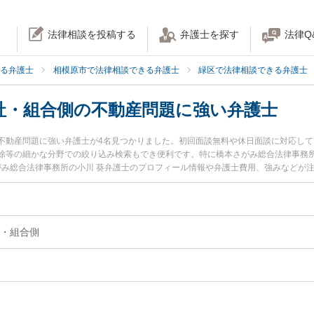
法律相談を投稿する
弁護士を探す
法律Q
る弁護士
相模原市で法律相談できる弁護士
緑区で法律相談できる弁護士
社・組合側の不動産問題に強い弁護士
不動産問題に強い弁護士が4名見つかりました。初回面談無料や休日面談に対応し
除等の細かな分野での絞り込み検索もでき便利です。特に橋本さがみ総合法律事務所
さがみ総合法律事務所の小川 葵弁護士のプロフィール情報や弁護士費用、強みなどが
ラブルを今すぐに弁護士に相談したい』『管理会社・組合側の不動産問題のトラブ
題を法律相談できる相模原市緑区内の弁護士に相談予約したい』などでお困りの相
・組合側