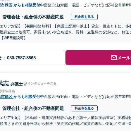
原市緑区
からも相談受付中
面談方法(対面・電話・ビデオなど)は応相談
営業時
管理会社・組合側の不動産問題
料金表を見る
エリア対応】【初回相談無料】【弁護士歴30年以上】貸主・借主ともに、多
屋調査士と連携可。家賃未払いや立ち退き、賃料・立退料の交渉など、お任
【WEB面談可】
せ
メール
武志
弁護士
インタビューを見る
法律事務所
原市緑区
からも相談受付中
面談方法(対面・電話・ビデオなど)は応相談
営業時間
管理会社・組合側の不動産問題
料金表を見る
エリア対応】【不動産・建築実務経験のある弁護士／解決実績豊富】実務経
頼者さまの問題を根本から解決「契約書の作成／家賃の未払い対応／立退・