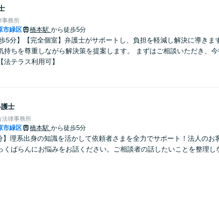
士
律事務所
原市緑区
橋本駅
から徒歩5分
徒歩5分】【完全個室】弁護士がサポートし、負担を軽減し解決に導きま
気持ちを尊重しながら解決策を提案します。 まずはご相談いただき、今
【法テラス利用可】
弁護士
合法律事務所
原市緑区
橋本駅
から徒歩5分
5分】理系出身の知識を活かして依頼者さまを全力でサポート！法人のお
っくばらんにお悩みをお話ください。ご相談者の話したいことを整理し