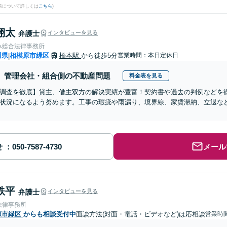
果について詳しくは
こちら
)
翔太
弁護士
インタビューを見る
み総合法律事務所
川県
相模原市緑区
橋本駅
から徒歩5分
営業時間：本日定休日
|
管理会社・組合側の不動産問題
料金表を見る
調査を徹底】貸主、借主双方の解決実績が豊富！契約書や過去の判例などを
状況になるよう努めます。工事の瑕疵や雨漏り、境界線、家賃滞納、立退な
せ
メール
鉄平
弁護士
インタビューを見る
法律事務所
原市緑区
からも相談受付中
面談方法(対面・電話・ビデオなど)は応相談
営業時間