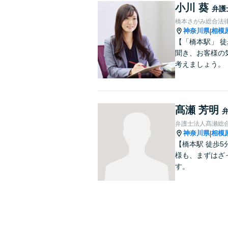
小川 葵
弁護
橋本さがみ総合法
神奈川県
相模
|
【「橋本駅」 
聞き、お客様の
考えましょう。
髙瀬 芳明
弁護士法人髙瀬総
神奈川県
相模
|
【橋本駅 徒歩
様も、まずはざ
す。