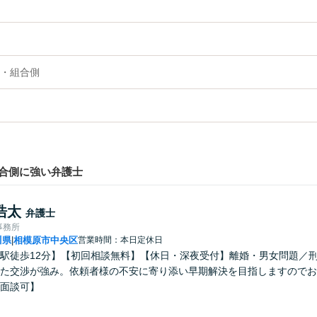
・組合側
合側に強い弁護士
浩太
弁護士
事務所
川県
相模原市中央区
営業時間：本日定休日
|
駅徒歩12分】【初回相談無料】【休日・深夜受付】離婚・男女問題／
た交渉が強み。依頼者様の不安に寄り添い早期解決を目指しますのでお
面談可】