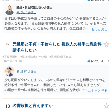
離婚・男女問題に強い弁護士
泉 亮介
弁護士
まずはDNA鑑定等を通してご自身の子なのかどうかを確認することが
必要となります。 また妊娠期間中の収入補償については、そもそも支
払義務自体から争いとなるかと思われます。仮に自身の子であったと
して、そのことから当然に補償義務が発生するものではありません。
相手に弁護士がついているということであれば、依頼をするかしない
かは別として一度ご自身も個別に弁護士に相談をされたほうが良いで
9
元旦那と不貞・不倫をした 複数人の相手に慰謝料
しょう。
請求をしたい
#不倫慰謝料
#慰謝料請求したい側
#異性関係(不貞等)
2026年8月10日
役にたった
1
倉田 勲
弁護士
少し期間が空いてしまっているので早急に法テラスを利用というのを
絶対条件で弁護士さんにご相談したいです →申し訳ありませんが、こ
の場は一般の法律相談を行う場所で、個別的な依頼についてやり取り
することが禁止されています。 弁護士に依頼を前提に相談したいとい
うことでしたら、ココナラ法律相談の「弁護士検索」で法テラス利用
可能な弁護士に直接お問い合わせください。
10
名誉毀損と言えますか