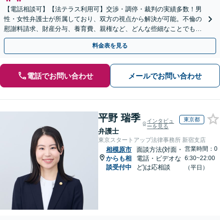
【電話相談可】【法テラス利用可】交渉・調停・裁判の実績多数！男
性・女性弁護士が所属しており、双方の視点から解決が可能。不倫の
慰謝料請求、財産分与、養育費、親権など、どんな些細なことでもお
気軽にご相談ください【休日・夜間面談可】【橋本駅6分】
料金表を見る
電話でお問い合わせ
メールでお問い合わせ
平野 瑞季
東京都
インタビュ
ーを見る
弁護士
東京スタートアップ法律事務所 新宿支店
営業時間：0
相模原市
面談方法(対面・
からも相
電話・ビデオな
6:30~22:00
談受付中
ど)は応相談
（平日）