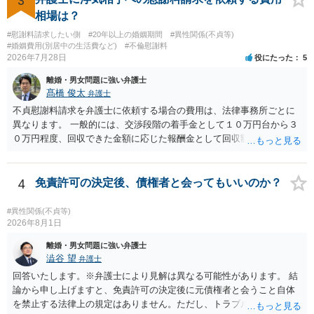
3
の財産を差し押さえられ、そこから債権回収が図られることになりま
がある＝財産分与でも多くもらえる」「当然に親権を取得できる」と
相場は？
すが、 和解であれば柔軟な解決が可能ですので、その場合は分割払
いう関係にはありません。まず、財産分与は、基本的には夫婦が婚姻
いにより支払うことも十分可能です。 ⑤ このような事情であれば、私
#慰謝料請求したい側
#20年以上の婚姻期間
#異性関係(不貞等)
中に形成した財産を清算する制度ですので、不貞行為の有無とは別
#婚姻費用(別居中の生活費など)
#不倫慰謝料
は120万円のみ和解交渉を続けるべきでしょうか。 ⇒ご相談者様の認
に、預貯金、不動産、保険、退職金等の資料を確保しておくことが重
2026年7月28日
役にたった
5
識を前提にすれば、１００万円も含めて返済する必要はないと考えら
要です。また、子の親権については、夫婦間の責任問題とは別に、
れるため、 120万円のみについて交渉を続けることがベターかと存じ
離婚・男女問題に強い弁護士
「どのような形がお子様の利益になるか」という観点です。そのた
ます。
髙橋 俊太
弁護士
め、未就学のお子様について貴方が主として養育しているのであれ
ば、保育園等への送迎、食事・入浴・寝かしつけ等の日常的な育児、
不貞慰謝料請求を弁護士に依頼する場合の費用は、法律事務所ごとに
通院や予防接種への対応、保育園との連絡、夫婦それぞれの勤務状
異なります。 一般的には、交渉段階の着手金として１０万円台から３
況、別居後にどのような養育環境を用意できるかといった、これまで
０万円程度、回収できた金額に応じた報酬金として回収額の１０％か
の監護実績や今後の生活状況について整理しておくとよいでしょう。
ら２０％程度が設定されていることがあります。訴訟に移行する場合
養育費については、離婚後も父母双方がそれぞれの収入に応じて負担
には、追加着手金や日当、実費が発生することもあります。 もっと
するのが原則となります。
も、証拠が十分にあるか、相手方の住所・勤務先が分かるか、慰謝料
4
免責許可の決定後、債権者と会ってもいいのか？
額、離婚の有無、交渉で終わるか訴訟まで見込むかによって、費用は
変わり得ます。依頼前に、交渉だけの場合、訴訟になった場合、回収
#異性関係(不貞等)
できなかった場合の費用を確認しておくとよいでしょう。 弁護士選び
2026年8月1日
では、不貞慰謝料案件の経験が相応にあるか、費用体系が明確か、見
離婚・男女問題に強い弁護士
通しを過度に楽観的に言い過ぎないか、質問に具体的に答えてくれる
澁谷 望
弁護士
か、連絡方法（メール、電話、弁護士直接か事務局員を介するかな
回答いたします。※弁護士により見解は異なる可能性があります。 結
ど）や対応スピードが合うかを確認するとよいと思います。いずれに
論から申し上げますと、免責許可の決定後に元債権者と会うこと自体
しましても、弁護士への相談・依頼にあたっては、証拠資料、夫と相
を禁止する法律上の規定はありません。ただし、トラブル防止の観点
手方の関係、相手方の氏名・住所等、夫婦関係への影響、離婚予定の