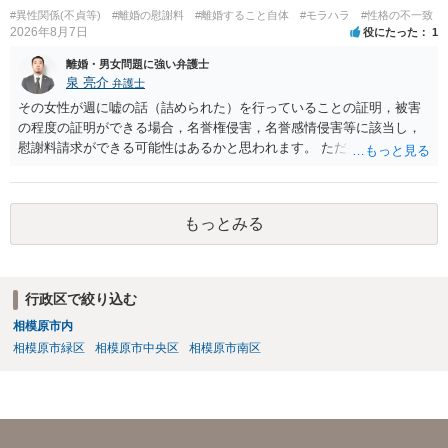
#異性関係(不貞等)
#離婚の慰謝料
#離婚すること自体
#モラハラ
#性格の不一致
2026年8月7日
役にたった
1
離婚・男女問題に強い弁護士
泉 亮介
弁護士
その女性が週に嘘の話（詰められた）を行っていることの証明，被害
の程度の証明ができる場合，名誉権侵害，名誉感情侵害等に該当し，
慰謝料請求ができる可能性はあるかと思われます。 ただ弁護士費用を
考えると費用倒れとなるリスクも考えられるため，慎重にご検討され
た方が良いでしょう。
もっとみる
行政区で絞り込む
相模原市内
相模原市緑区
相模原市中央区
相模原市南区