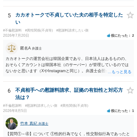
から慎重な対応が必要です。 今後の付き合い方で気をつけるべきポイ
有無など事実関係をよく整理して相談されることをお勧めいたしま
ントは以下の通りです。 ・金銭のやり取りや返済の約束は絶対にしな
す。
い（免責された借金を任意でも支払ってしまうとトラブルの元になり
5
カカオトークで不貞していた夫の相手を特定した
ます） ・過去のDVや過剰請求の経緯を踏まえ、相手の感情に流されな
い
い ・予定通り毅然とした態度で距離を置く 法律上の制限はないもの
#不倫慰謝料
#異性関係(不貞等)
#慰謝料請求したい側
の、ご自身の生活と精神的な安定を守るためにも、お互いに距離を置
2026年7月20日
役にたった
2
くというご判断は非常に賢明かと思います。
匿名A
弁護士
カカオトークの運営会社は韓国企業であり、日本法人はあるものの、
おそらくアカウントは韓国本社（のサーバー）が管理しているのでは
ないかと思います（XやInstagramと同じ）。弁護士会照会は日本法に
基づく制度であり、送付先は日本国内とするのが原則で、外国企業に
対する照会は基本的にできないと解されています（弁護士会によって
は例外的に認める扱いもありますが、かなり限定されているので一般
6
不貞相手への慰謝料請求、証拠の有効性と対応方
的ではないでしょう）。もし韓国本社がアカウント管理をしているな
法は？
ら、日本法人へ送っても「ウチでは管理していない」という回答にな
#不倫慰謝料
#慰謝料請求したい側
#異性関係(不貞等)
ります。 個人で直接他人のID情報の開示を求めても拒否されるでしょ
2026年8月5日
役にたった
1
う。
竹本 真紀
弁護士
【質問①～④】について ①性的行為でなく，性交類似行為であったと