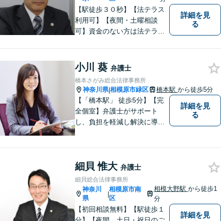
【駅徒歩３０秒】【法テラス
詳細を見
利用可】【夜間・土曜相談
る
可】資金のない方は法テラス
をご利用ください。解決に向
けて丁寧に、迅速に対応しま
す。住宅ローンの支払で悩ま
小川 葵
弁護士
れている方も一度ご相談くだ
橋本さがみ総合法律事務所
さい。最高の結果が出せるよ
神奈川県
相模原市緑区
橋本駅
から徒歩5分
|
う自己研鑽を怠らず質の高い
【「橋本駅」 徒歩5分】【完
詳細を見
仕事を目指します。
全個室】弁護士がサポート
る
し、負担を軽減し解決に導き
ます。 お話をじっくり聞き、
お客様の気持ちを尊重しなが
ら解決策を提案します。 まず
細貝 惟大
はご相談いただき、今後の進
弁護士
め方を一緒に考えましょう。
細貝総合法律事務所
【法テラス利用可】
相模大野駅
から徒歩1
神奈川
相模原市南
|
県
区
分
【初回相談無料】【駅徒歩１
詳細を見
分】【夜間、土日・祝日のご