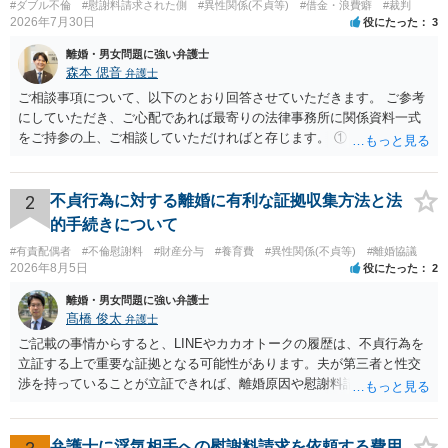
#ダブル不倫
#慰謝料請求された側
#異性関係(不貞等)
#借金・浪費癖
#裁判
2026年7月30日
役にたった
3
離婚・男女問題に強い弁護士
森本 偲音
弁護士
ご相談事項について、以下のとおり回答させていただきます。 ご参考
にしていただき、ご心配であれば最寄りの法律事務所に関係資料一式
をご持参の上、ご相談していただければと存じます。 ① このLINEの
流れを見る限り、100万円は貸付金ではなく、手切れ金・和解金と評価
される可能性はあるのか ⇒LINEを含む１００万円の貸付に至るまでの
やり取り等の経緯、誓約書の内容等を踏まえて、関係を清算するため
2
不貞行為に対する離婚に有利な証拠収集方法と法
の 金銭であったと評価される可能性はあると考えます。 ② 「今後一
的手続きについて
切関与しないなら100万円振り込む」というLINEや誓約書は、裁判上
#有責配偶者
#不倫慰謝料
#財産分与
#養育費
#異性関係(不貞等)
#離婚協議
どの程度証拠価値があるのか ⇒前後のやり取りや誓約書の具体的内容
2026年8月5日
役にたった
2
を見ない限り、具体的な判断はできませんが、一定の証拠価値はある
と考えます。 ③ 借用書があっても、後から100万円を貸付扱いに変更
離婚・男女問題に強い弁護士
することは認められるのか。 ⇒おそらく１００万円は不当利得（受け
髙橋 俊太
弁護士
取る正当な権利がないのに利益を取得した）として返還請求されてい
ご記載の事情からすると、LINEやカカオトークの履歴は、不貞行為を
るものかと推察しますので、 貸金返還ではないかと存じます。 ④ 私
立証する上で重要な証拠となる可能性があります。夫が第三者と性交
は現在、収入も不安定で貯金もなくリボ払い借金が既に約100万あり。
渉を持っていることが立証できれば、離婚原因や慰謝料請求を検討す
今年に再婚したが主人はお金に厳しい為、一括で220万円を支払う事は
る上で重要な事情となります。特に、数年間にわたって特定の相手と
困難 仮に裁判で敗訴した場合でも、分割払いになる可能性はあります
性的関係を継続しているのであれば、その期間や回数が分かる資料は
か。 ⇒判決となり敗訴してしまった場合は、強制執行により不動産等
できるだけ保存しておくことをお勧めいたします。 他方、「夫に不貞
弁護士に浮気相手への慰謝料請求を依頼する費用