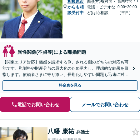
営業時間：1
相模原市
面談方法(対面・
からも相
電話・ビデオな
0:00~20:00
談受付中
ど)は応相談
（平日）
異性関係(不貞等)による離婚問題
【関東エリア対応】離婚を請求する側、される側のどちらの対応も可
能です。慰謝料や財産分与の最大化のため尽力し、理想的な結果を目
指します。依頼者さまに寄り添い、長期化しやすい問題も迅速に対応
します【個室対応】
料金表を見る
電話でお問い合わせ
メールでお問い合わせ
八幡 康祐
弁護士
多湖総合法律事務所