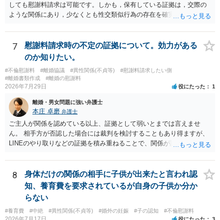
しても慰謝料請求は可能です。しかも，保有している証拠は，交際の
ような関係にあり，少なくとも性交類似行為の存在を確実に証明でき
るものです（裏を返せば，証拠で認められる範囲でしか認めていない
ことを窺わせるものです。）。ですから，慰謝料請求を進めることで
よいと思います。 ただ．慰謝料額については，婚姻破綻に至っていな
7
慰謝料請求時の不定の証拠について。効力がある
いとして，この点を考慮されることになるかもしれません。 ②夫との
のか知りたい。
今後のことを考えて書いてもらうか否かを検討するのがよいと思いま
#不倫慰謝料
#離婚協議
#異性関係(不貞等)
#慰謝料請求したい側
す。今ある証拠以上のことを証明（証明力を強めることも含む）でき
#離婚書類作成
#離婚の慰謝料
るのであれば，前向きに検討を進めるという考え方でもよいでしょ
2026年7月29日
役にたった
1
う。慰謝料請求としては証拠として使えることが前提であり，その価
離婚・男女問題に強い弁護士
値と夫との関係との均衡のように思います。 ③行政書士に委任をして
本庄 卓磨
弁護士
いるのであれば，どのような内容の委任なのか不明ですが，その行政
書士との協議になると思います。請求するか，訴訟にするか，その点
ご主人が関係を認めている以上、証拠として弱いとまでは言えませ
の見極めや，相手方は性交類似行為は認めているのか，それさえも否
ん。 相手方が否認した場合には裁判を検討することもあり得ますが、
定しているのかによって，考え方・進め方は変わってくると思いま
LINEのやり取りなどの証拠を積み重ねることで、関係が認定される余
す。 ④性交類似行為を認めているにもかかわらず支払を拒否するので
地は十分にあります。 ただし、手元の証拠でどこまで認定できるかは
あれば，本人（行政書士でも同じだと思います。）への対応ではあま
個別の事情によりますので、お早めに弁護士に相談されることをおす
り変わらないように思います。減額で折り合えるなら本人様の交渉で
すめします。
8
身体だけの関係の相手に子供が出来たと言われ認
もよいように思いますが，ゼロかどうかの観点であれば，訴訟に進む
知、養育費を要求されているが自身の子供か分か
しかなくなるようにも思います。そうしますと，お近くの弁護士に相
らない
談して進めることを検討した方がよいようにも思います。
#養育費
#中絶
#異性関係(不貞等)
#婚外の妊娠
#子の認知
#不倫慰謝料
2026年7月17日
役にたった
3