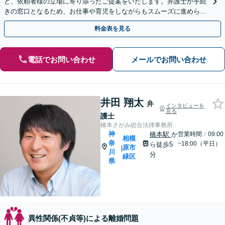
ど、依頼者様の立場に寄り添ったご提案をいたします。弁護士が手続
きの窓口となるため、お仕事や育児をしながらもスムーズに進められ
ます。【相模原駅徒歩12分】【秘密厳守】
料金表を見る
電話でお問い合わせ
メールでお問い合わせ
井田 翔太
弁
インタビューを
見る
護士
橋本さがみ総合法律事務所
神
橋本駅
か
営業時間：09:00
相模
奈
~18:00（平日）
ら徒歩5
原市
|
川
分
緑区
県
異性関係(不貞等)による離婚問題