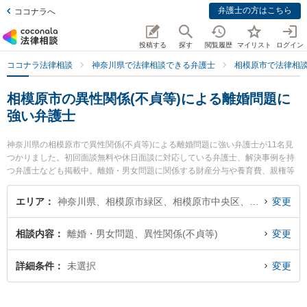
弁護士の方はこちら
ココナラへ
投稿する
探す
閲覧履歴
マイリスト
ログイン
ココナラ法律相談
神奈川県で法律相談できる弁護士
相模原市で法律相
相模原市の異性関係(不貞等)による離婚問題に
強い弁護士
神奈川県の相模原市で異性関係(不貞等)による離婚問題に強い弁護士が11名見
つかりました。初回面談無料や休日面談に対応している弁護士、解決事例を持
つ弁護士なども掲載中。離婚・男女問題に関係する財産分与や養育費、親権等
の細かな分野での絞り込み検索もでき便利です。特に東京スタートアップ法律
事務所 相模原支店の福本 拓眞弁護士や虎ノ門法律経済事務所 相模原支店の原
エリア
神奈川県、相模原市緑区、相模原市中央区、相模原市南区
変更
田 裕也弁護士、吉村法律事務所の吉村 浩太弁護士のプロフィール情報や弁護士
費用、強みなどが注目されています。『相模原市で土日や夜間に発生した異性
相談内容
離婚・男女問題、異性関係(不貞等)
変更
関係(不貞等)による離婚問題のトラブルを今すぐに弁護士に相談したい』『異性
関係(不貞等)による離婚問題のトラブル解決の実績豊富な近くの弁護士を検索し
たい』『初回相談無料で異性関係(不貞等)による離婚問題を法律相談できる相模
詳細条件
未選択
変更
原市内の弁護士に相談予約したい』などでお困りの相談者さんにおすすめで
す。