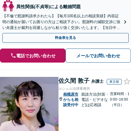
異性関係(不貞等)による離婚問題
【不倫で慰謝料請求されたら】【毎月100名以上の相談実績】内容証
明の通知が届いてお困りの方はご相談下さい。慰謝料の減額交渉に強
い弁護士が裁判を回避しながら粘り強く交渉いたします。【当日中の
相談可(予約制)】【関東エリア全域対応】
料金表を見る
電話でお問い合わせ
メールでお問い合わせ
佐久間 敦子
弁護士
東京都
ルシェル法律事務所
営業時間：1
相模原市
面談方法(対面・
からも相
電話・ビデオな
0:00~18:00
談受付中
ど)は応相談
（平日）