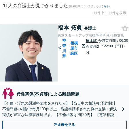
11
人の弁護士が見つかりました
(検索結果について詳しくは
こちら
)
11件中 1-11件を表示
福本 拓眞
弁護士
東京スタートアップ法律事務所 相模原支店
神
橋本駅
か
営業時間：06:30
相模
奈
~22:00（平日）
ら徒歩2
原市
|
川
分
緑区
県
異性関係(不貞等)による離婚問題
【不倫・浮気の慰謝料請求をされたら】【当日中の相談可(予約制)】
不倫問題の相談は毎月100件以上、慰謝料請求された側の交渉・解決
実績が豊富な法律事務所です。【不倫相談は初回0円】 【電話相談で
ご契約まで対応可/来所不要】
料金表を見る