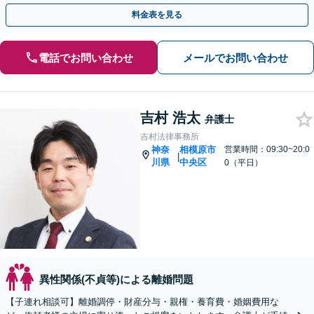
考えた対応を心がけます【休日・夜間相談可】
料金表を見る
電話でお問い合わせ
メールでお問い合わせ
吉村 浩太
弁護士
吉村法律事務所
神奈
相模原市
営業時間：09:30~20:0
|
川県
中央区
0（平日）
異性関係(不貞等)による離婚問題
【子連れ相談可】離婚調停・財産分与・親権・養育費・婚姻費用な