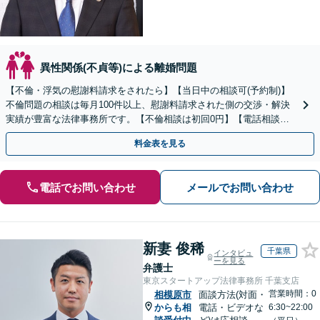
異性関係(不貞等)による離婚問題
【不倫・浮気の慰謝料請求をされたら】【当日中の相談可(予約制)】
不倫問題の相談は毎月100件以上、慰謝料請求された側の交渉・解決
実績が豊富な法律事務所です。【不倫相談は初回0円】【電話相談で
ご契約まで対応可/来所不要】
料金表を見る
電話でお問い合わせ
メールでお問い合わせ
新妻 俊稀
千葉県
インタビュ
ーを見る
弁護士
東京スタートアップ法律事務所 千葉支店
営業時間：0
相模原市
面談方法(対面・
からも相
電話・ビデオな
6:30~22:00