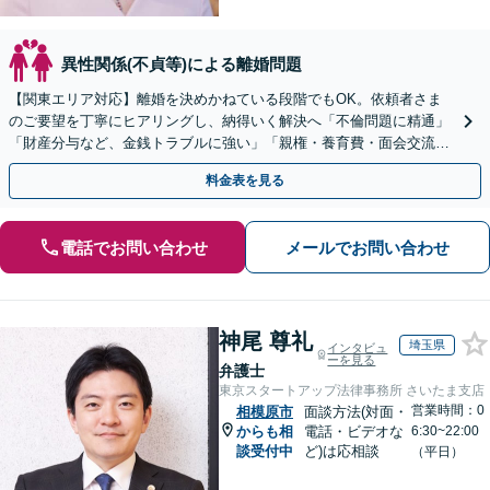
異性関係(不貞等)による離婚問題
【関東エリア対応】離婚を決めかねている段階でもOK。依頼者さま
のご要望を丁寧にヒアリングし、納得いく解決へ「不倫問題に精通」
「財産分与など、金銭トラブルに強い」「親権・養育費・面会交流も
お任せ」【完全個室】【子連れ相談可】【初回相談無料】
料金表を見る
電話でお問い合わせ
メールでお問い合わせ
神尾 尊礼
埼玉県
インタビュ
ーを見る
弁護士
東京スタートアップ法律事務所 さいたま支店
営業時間：0
相模原市
面談方法(対面・
からも相
電話・ビデオな
6:30~22:00
談受付中
ど)は応相談
（平日）