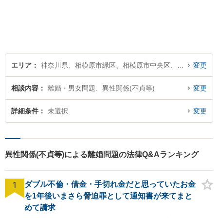
ずはざっくばらんにお悩みを
お話ください。ご相談者の話
したいことを整理しながら導
き出します。
エリア
神奈川県、相模原市緑区、相模原市中央区、相模原市南区
変更
相談内容
離婚・男女問題、異性関係(不貞等)
変更
詳細条件
未選択
変更
異性関係(不貞等)による離婚問題の法律Q&Aランキング
1
ダブル不倫・借金・手切れ金だと思っていたお金
を1年後いまさら脅迫罪として通知書が来てまと
めて請求