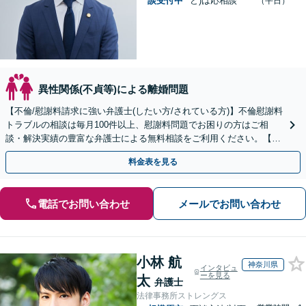
談受付中
ど)は応相談
（平日）
異性関係(不貞等)による離婚問題
【不倫/慰謝料請求に強い弁護士(したい方/されている方)】不倫慰謝料
トラブルの相談は毎月100件以上、慰謝料問題でお困りの方はご相
談・解決実績の豊富な弁護士による無料相談をご利用ください。【不
倫相談は初回0円】【関東エリア全域対応】
料金表を見る
電話でお問い合わせ
メールでお問い合わせ
小林 航
神奈川県
インタビュ
ーを見る
太
弁護士
法律事務所ストレングス