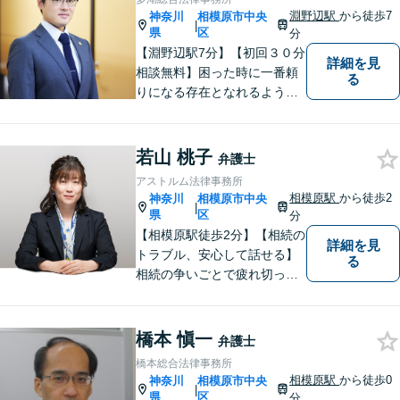
淵野辺駅
から徒歩7
神奈川
相模原市中央
|
県
区
分
【淵野辺駅7分】【初回３０分
詳細を見
相談無料】困った時に一番頼
る
りになる存在となれるよう、
皆様のご事情に寄り添った問
題解決を心がけております。
お電話の際に『ココナラ経由
若山 桃子
弁護士
で八幡弁護士に相談希望』と
アストルム法律事務所
お伝え下さい。
相模原駅
から徒歩2
神奈川
相模原市中央
|
県
区
分
【相模原駅徒歩2分】【相続の
詳細を見
トラブル、安心して話せる】
る
相続の争いごとで疲れ切って
しまう前に。女性弁護士が一
貫対応、トラブルの解決を目
指します。遺産分割協議・遺
橋本 愼一
弁護士
留分・調停・裁判にも対応。
橋本総合法律事務所
相模原駅
から徒歩0
神奈川
相模原市中央
|
県
区
分