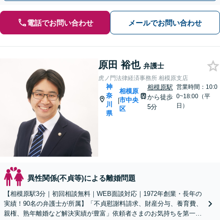
電話でお問い合わせ
メールでお問い合わせ
原田 裕也
弁護士
虎ノ門法律経済事務所 相模原支店
神
相模原駅
営業時間：10:0
相模原
奈
0~18:00（平
から徒歩
市中央
|
川
日）
5分
区
県
異性関係(不貞等)による離婚問題
【相模原駅3分｜初回相談無料｜WEB面談対応｜1972年創業・長年の
実績！90名の弁護士が所属】「不貞慰謝料請求、財産分与、養育費、
親権、熟年離婚など解決実績が豊富」依頼者さまのお気持ちを第一に