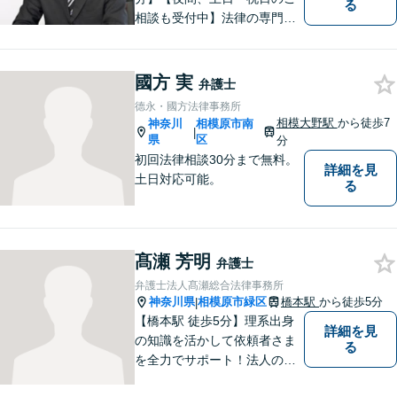
る
相談も受付中】法律の専門家
が親身にサポートいたしま
す。
國方 実
弁護士
德永・國方法律事務所
相模大野駅
から徒歩7
神奈川
相模原市南
|
県
区
分
初回法律相談30分まで無料。
詳細を見
土日対応可能。
る
髙瀬 芳明
弁護士
弁護士法人髙瀬総合法律事務所
神奈川県
相模原市緑区
橋本駅
から徒歩5分
|
【橋本駅 徒歩5分】理系出身
詳細を見
の知識を活かして依頼者さま
る
を全力でサポート！法人のお
客様も、個人のお客様も、ま