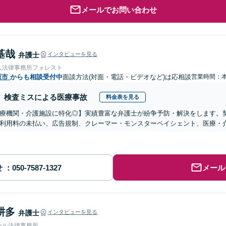
メールでお問い合わせ
基哉
弁護士
インタビューを見る
人法律事務所フォレスト
原市
からも相談受付中
面談方法(対面・電話・ビデオなど)は応相談
営業時間：
検査ミスによる医療事故
料金表を見る
医療機関・介護施設に特化◎】実績豊富な弁護士が紛争予防・解決をします。
利用料の未払い、広告規制、クレーマー・モンスターペイシェント、医療・
せ
メール
耕多
弁護士
インタビューを見る
ール法律事務所