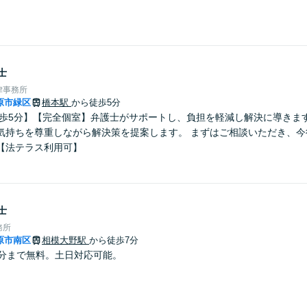
士
律事務所
原市緑区
橋本駅
から徒歩5分
徒歩5分】【完全個室】弁護士がサポートし、負担を軽減し解決に導きま
気持ちを尊重しながら解決策を提案します。 まずはご相談いただき、今
【法テラス利用可】
士
務所
原市南区
相模大野駅
から徒歩7分
0分まで無料。土日対応可能。