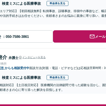
検査ミスによる医療事故
料金表を見る
エリア対応】【初回相談無料】転倒事故、誤嚥事故、徘徊中の事故など、幅
や法的手続きはお任せください。依頼者さまのお悩みに親身に寄り添い、最
せ
メール
啓介
弁護士
インタビューを見る
事務所
原市
からも相談受付中
面談方法(対面・電話・ビデオなど)は応相談
営業時間：10
検査ミスによる医療事故
料金表を見る
相談対応】【土日祝日対応】 医療機関の法律顧問で培った経験を活かし、困
頼者さまの心に寄り添った解決を目指します。