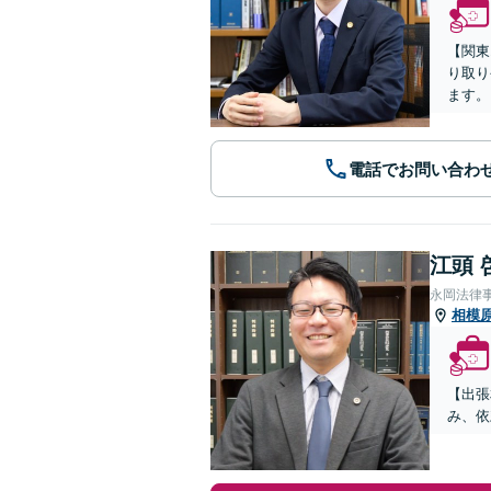
【関東
り取り
ます。
電話でお問い合わ
江頭 
永岡法律
相模
【出張
み、依