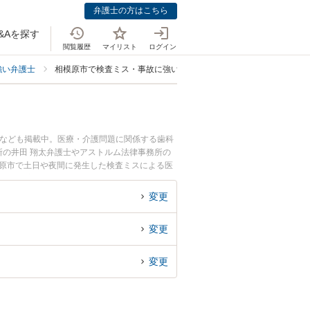
弁護士の方はこちら
&Aを探す
閲覧履歴
マイリスト
ログイン
強い弁護士
相模原市で検査ミス・事故に強い弁護士
士なども掲載中。医療・介護問題に関係する歯科
の井田 翔太弁護士やアストルム法律事務所の
模原市で土日や夜間に発生した検査ミスによる医
たい』『初回相談無料で検査ミスによる医療事故
変更
変更
変更