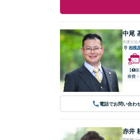
中尾 
弁護士法
相模
【🏥
療費・
電話でお問い合わ
赤井 
西船橋ゴ