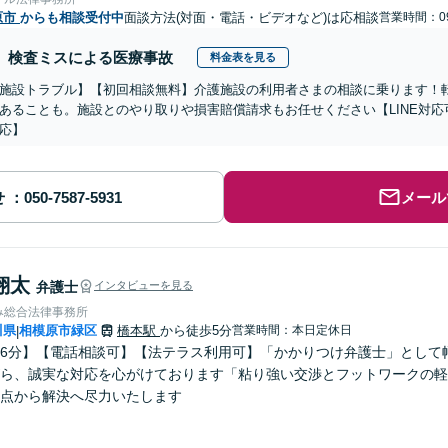
原市
からも相談受付中
面談方法(対面・電話・ビデオなど)は応相談
営業時間：09
検査ミスによる医療事故
料金表を見る
施設トラブル】【初回相談無料】介護施設の利用者さまの相談に乗ります！
あることも。施設とのやり取りや損害賠償請求もお任せください【LINE対
応】
せ
メール
翔太
弁護士
インタビューを見る
み総合法律事務所
川県
相模原市緑区
橋本駅
から徒歩5分
営業時間：本日定休日
|
6分】【電話相談可】【法テラス利用可】「かかりつけ弁護士」として
ら、誠実な対応を心がけております「粘り強い交渉とフットワークの軽
点から解決へ尽力いたします