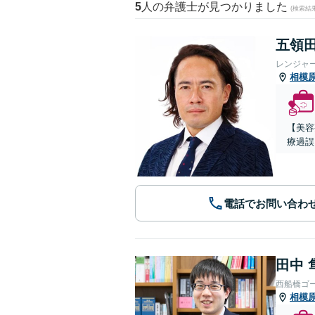
5
人の弁護士が見つかりました
(検索結
五領田
レンジャ
相模
【美容
療過誤
電話でお問い合わ
田中 
西船橋ゴ
相模