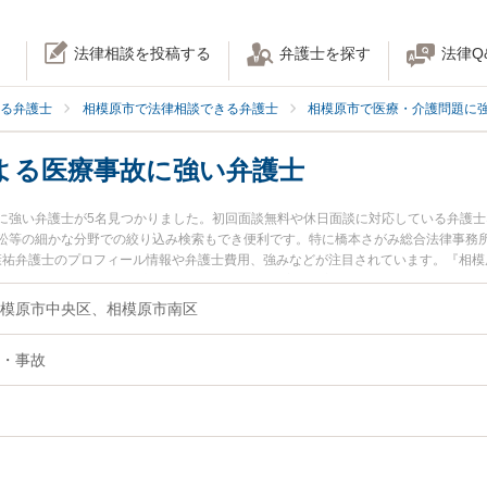
法律相談を投稿する
弁護士を探す
法律Q
る弁護士
相模原市で法律相談できる弁護士
相模原市で医療・介護問題に
よる医療事故に強い弁護士
に強い弁護士が5名見つかりました。初回面談無料や休日面談に対応している弁護
訟等の細かな分野での絞り込み検索もでき便利です。特に橋本さがみ総合法律事務所
 康祐弁護士のプロフィール情報や弁護士費用、強みなどが注目されています。『相
い』『検査ミスによる医療事故のトラブル解決の実績豊富な近くの弁護士を検索し
約したい』などでお困りの相談者さんにおすすめです。
模原市中央区、相模原市南区
・事故