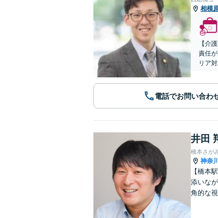
相模
【介護
責任が
リア対
電話でお問い合わ
井田 
橋本さが
神奈
【橋本駅
添いなが
角的な視