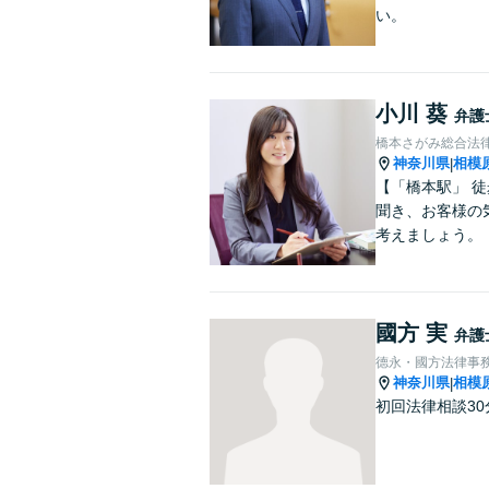
い。
小川 葵
弁護
橋本さがみ総合法
神奈川県
相模
|
【「橋本駅」 
聞き、お客様の
考えましょう。
國方 実
弁護
德永・國方法律事
神奈川県
相模
|
初回法律相談3