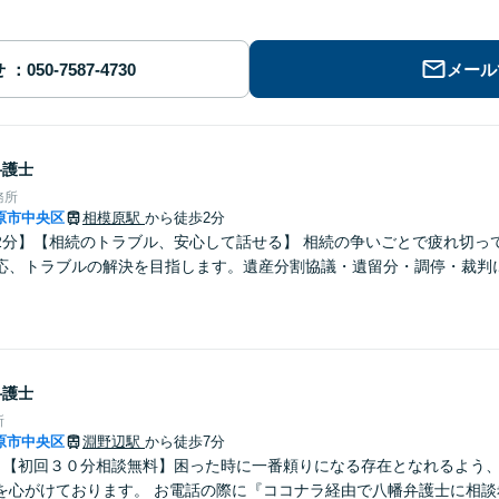
せ
メール
弁護士
務所
原市中央区
相模原駅
から徒歩2分
2分】【相続のトラブル、安心して話せる】 相続の争いごとで疲れ切っ
応、トラブルの解決を目指します。遺産分割協議・遺留分・調停・裁判
弁護士
所
原市中央区
淵野辺駅
から徒歩7分
】【初回３０分相談無料】困った時に一番頼りになる存在となれるよう
を心がけております。 お電話の際に『ココナラ経由で八幡弁護士に相談