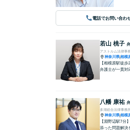
電話でお問い合わ
若山 桃子
アストルム法律事
神奈川県
相模
|
【相模原駅徒歩
弁護士が一貫対
八幡 康祐
多湖総合法律事務
神奈川県
相模
|
【淵野辺駅7分
添った問題解決