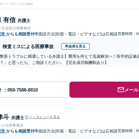
果について詳しくは
こちら
)
 有信
弁護士
ー五領田法律事務所
原市
からも相談受付中
面談方法(対面・電話・ビデオなど)は応相談
営業時間：00
検査ミスによる医療事故
料金表を見る
整形トラブルに精通している弁護士】費用を抑えて迅速解決へ！医学的証拠資
？」と思ったら、ご相談ください。【完全成功報酬制あり】
せ
メール
隼斗
弁護士
インタビューを見る
ール法律事務所
原市
からも相談受付中
面談方法(対面・電話・ビデオなど)は応相談
営業時間：09