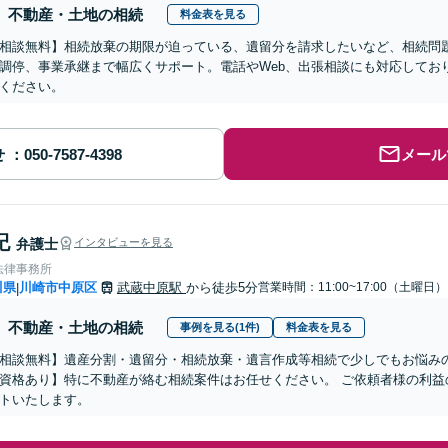
不動産・土地の相続
料金表を見る
相談無料】相続放棄の期限が迫っている、遺留分を請求したいなど、相続問
調停、事業承継まで幅広くサポート。電話やWeb、出張相談にも対応してお
ください。
せ
メール
紀
弁護士
インタビューを見る
法律事務所
川県
川崎市中原区
武蔵中原駅
から徒歩5分
営業時間：11:00~17:00（土曜日）
|
不動産・土地の相続
事例を見る(1件)
料金表を見る
相談無料】遺産分割・遺留分・相続放棄・遺言作成等相続で少しでもお悩み
資格あり】特に不動産が絡む相続案件はお任せください。 ご依頼者様の利益
トいたします。