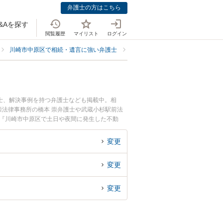
弁護士の方はこちら
&Aを探す
閲覧履歴
マイリスト
ログイン
川崎市中原区で相続・遺言に強い弁護士
川崎市中原区で不動産・土地の相
士、解決事例を持つ弁護士なども掲載中。相
法律事務所の橋本 崇弁護士や武蔵小杉駅前法
。『川崎市中原区で土日や夜間に発生した不動
索したい』『初回相談無料で不動産・土地の相続
変更
変更
変更