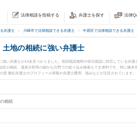
法律相談を投稿する
弁護士を探す
法律Q
る弁護士
川崎市で法律相談できる弁護士
中原区で法律相談できる弁護士
・土地の相続に強い弁護士
に強い弁護士が14名見つかりました。初回面談無料や休日面談に対応している弁護
知症の相続、遺産分割等の細かな分野での絞り込み検索もでき便利です。特に橋本崇
所の原 雅紀弁護士のプロフィール情報や弁護士費用、強みなどが注目されています
相談したい』『不動産・土地の相続のトラブル解決の実績豊富な近くの弁護士を検
談予約したい』などでお困りの相談者さんにおすすめです。
の相続