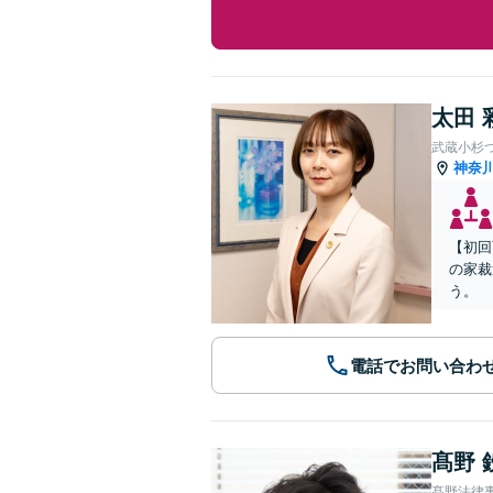
太田 
武蔵小杉
神奈
【初回
の家裁
う。
電話でお問い合わ
髙野 
髙野法律