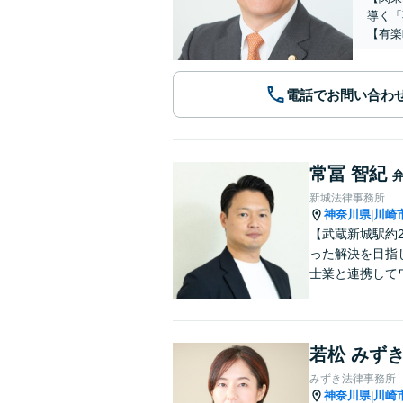
導く「
【有楽
電話でお問い合わ
常冨 智紀
新城法律事務所
神奈川県
川崎
|
【武蔵新城駅約
った解決を目指
士業と連携して
若松 みず
みずき法律事務所
神奈川県
川崎
|