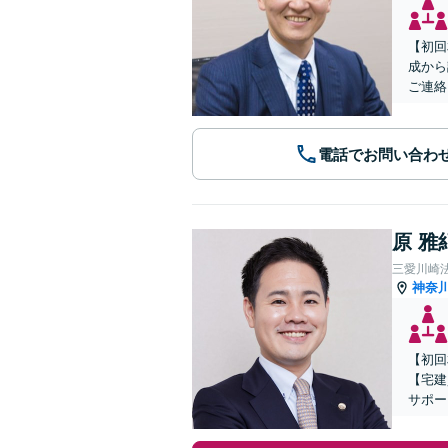
【初回
成から
ご連絡
電話でお問い合わ
原 雅
三愛川崎
神奈
【初回
【宅建
サポー