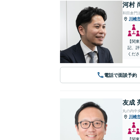
河村 
和田倉門
川崎
【関東
記、評
くださ
電話で面談予約
友成 
丸の内中
川崎
【関東