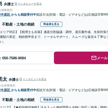
尚
弁護士
インタビューを見る
法律事務所
市中原区
からも相談受付中
面談方法(対面・電話・ビデオなど)は応相談
営業時
不動産・土地の相続
料金表を見る
エリア対応】【税理士も在籍】遺産分割協議・調停、遺言書作成、生前対策
価額の算定、相続税申告まで、トータルサポート。スムーズな返信＆丁寧な
い。
メール
亮太
弁護士
インタビューを見る
央法律事務所
市中原区
からも相談受付中
面談方法(対面・電話・ビデオなど)は応相談
営業時
不動産・土地の相続
料金表を見る
エリア】【☎︎初回相談無料】込み入った相続問題も冷静に対応！協議・調停