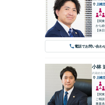
川崎
【関東
から紛
【休日
電話でお問い合わ
小林 
武蔵総合
川崎
【関東
ご相談
事業承