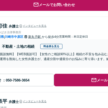
メールでお問い合わせ
彩佳
弁護士
インタビューを見る
つばき法律事務所
川県
川崎市中原区
新丸子駅
から徒歩4分
営業時間：本日定休日
|
不動産・土地の相続
料金表を見る
面談無料】【WEB面談可】【女性のご相談90%以上】相続の不安を包み込
運用を熟知した女性弁護士が、遺産分割や遺留分のお悩みに寄り添います。
せ
メール
鉄平
弁護士
インタビューを見る
事務所