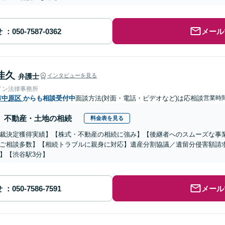
せ
メール
佳久
弁護士
インタビューを見る
イン法律事務所
市中原区
からも相談受付中
面談方法(対面・電話・ビデオなど)は応相談
営業時
不動産・土地の相続
料金表を見る
裁決定獲得実績】【株式・不動産の相続に強み】【後継者へのスムーズな事
ご相談多数】【相続トラブルに親身に対応】遺産分割協議／遺留分侵害額請求
】【渋谷駅3分】
せ
メール