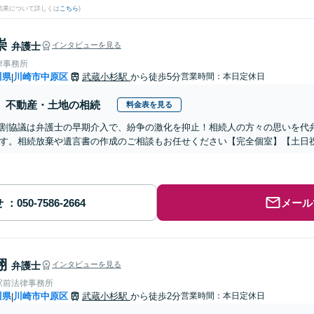
結果について詳しくは
こちら
)
崇
弁護士
インタビューを見る
律事務所
川県
川崎市中原区
武蔵小杉駅
から徒歩5分
営業時間：本日定休日
|
不動産・土地の相続
料金表を見る
割協議は弁護士の早期介入で、紛争の激化を抑止！相続人の方々の思いを代
す。相続放棄や遺言書の作成のご相談もお任せください【完全個室】【土日
せ
メール
翔
弁護士
インタビューを見る
駅前法律事務所
川県
川崎市中原区
武蔵小杉駅
から徒歩2分
営業時間：本日定休日
|