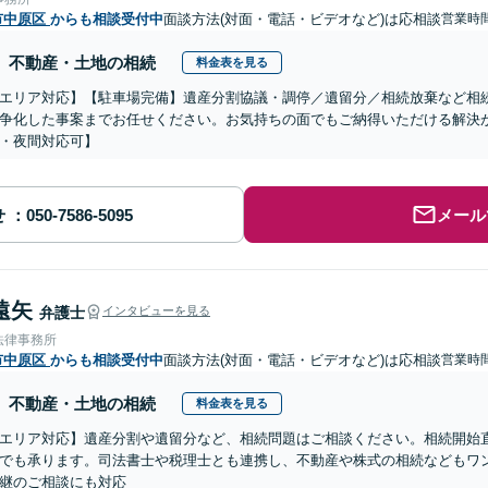
市中原区
からも相談受付中
面談方法(対面・電話・ビデオなど)は応相談
営業時
不動産・土地の相続
料金表を見る
エリア対応】【駐車場完備】遺産分割協議・調停／遺留分／相続放棄など相
争化した事案までお任せください。お気持ちの面でもご納得いただける解決
・夜間対応可】
せ
メール
遠矢
弁護士
インタビューを見る
法律事務所
市中原区
からも相談受付中
面談方法(対面・電話・ビデオなど)は応相談
営業時
不動産・土地の相続
料金表を見る
エリア対応】遺産分割や遺留分など、相続問題はご相談ください。相続開始
でも承ります。司法書士や税理士とも連携し、不動産や株式の相続などもワ
継のご相談にも対応