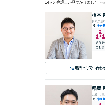
14
人の弁護士が見つかりました
(検索
橋本 
橋本崇法
神奈
遺産分
力しま
電話でお問い合わ
稲葉 
武蔵小杉
神奈