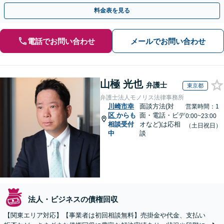
交渉で、権利を守るために尽力【夜間相談可】
料金表を見る
電話でお問い合わせ
メールでお問い合わせ
山極 光也
弁護士
東京都
弁護士法人モノリス法律事務所
川崎市幸
面談方法(対
営業時間：1
区
からも
面・電話・ビデ
0:00~23:00
相談受付
オなど)は応相
（土日祝日）
中
談
法人・ビジネスの債権回収
【関東エリア対応】【事業者は初回相談無料】売掛金や代金、支払い