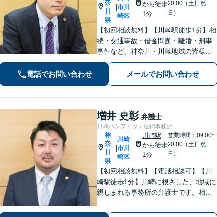
奈
20:00（土日祝
から徒歩
市川
|
川
日）
1分
崎区
県
【初回相談無料】【川崎駅徒歩1分】相
続・交通事故・借金問題・離婚・刑事
事件など、神奈川・川崎地域の皆様の
法律問題を解決すべく、親身になって
取り組みます。クチコミ・リピーター
電話でお問い合わせ
メールでお問い合わせ
の方も多数。お気軽にお問い合わせ下
さい。
増井 史彰
弁護士
川崎パシフィック法律事務所
神
川崎駅
営業時間：09:00~
川崎
奈
20:00（土日祝
から徒歩
市川
|
川
日）
1分
崎区
県
【初回相談無料】【電話相談可】【川
崎駅徒歩1分】川崎に根ざした、地域に
親しまれる事務所の弁護士です。相
続・交通事故・借金問題など親身にな
って対応致します。クチコミ・リピー