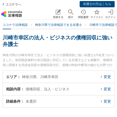
弁護士の方はこちら
ココナラへ
投稿する
探す
閲覧履歴
マイリスト
ログイン
ココナラ法律相談
神奈川県で法律相談できる弁護士
川崎市で法律相談
川崎市幸区の法人・ビジネスの債権回収に強い
弁護士
神奈川県の川崎市幸区で法人・ビジネスの債権回収に強い弁護士が5名見つかり
ました。初回面談無料や休日面談に対応している弁護士なども掲載中。債権回
収に関係する売掛金回収や債権回収代行、債権の時効中断等の細かな分野での
絞り込み検索もでき便利です。特に東京スタートアップ法律事務所 川崎支店の
小林 望海弁護士や佐藤恵太法律事務所の佐藤 恵太弁護士、恵富総合法律事務所
エリア
神奈川県、川崎市幸区
変更
の小川 文子弁護士のプロフィール情報や弁護士費用、強みなどが注目されてい
ます。『川崎市幸区で土日や夜間に発生した法人・ビジネスの債権回収のトラ
相談内容
債権回収、法人・ビジネス
変更
ブルを今すぐに弁護士に相談したい』『法人・ビジネスの債権回収のトラブル
解決の実績豊富な近くの弁護士を検索したい』『初回相談無料で法人・ビジネ
スの債権回収を法律相談できる川崎市幸区内の弁護士に相談予約したい』など
詳細条件
未選択
変更
でお困りの相談者さんにおすすめです。