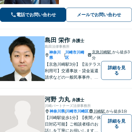
解決すべく、親身になって取り組みま
す。クチコミ・リピーターの方も多
電話でお問い合わせ
メールでお問い合わせ
数。お気軽にお問い合わせ下さい。
島田 栄作
弁護士
島田法律事務所
京急川崎駅
から徒歩3
神奈川
川崎市川崎
|
県
区
分
【京急川崎駅3分】【法テラス
詳細を見
利用可】交通事故・貸金返還
る
請求などの一般民事事件、離
婚事件・遺産分割事件等の家
事事件、任意整理・破産・個
人再生などの債務整理事件、
河野 力丸
弁護士
さらには刑事事件等幅広い分
川崎パートナーズ法律事務所
野を取り扱っております。お
神奈川県
川崎市川崎区
川崎駅
から徒歩1分
|
気軽にご相談ください【休
【川崎駅徒歩1分】【夜間／休
詳細を見
日・夜間相談可】
日対応可能】ご相談者様のお
る
話しを丁寧にお伺いします。