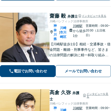
齋藤 毅
弁護士
インタビューを見る
川崎パシフィック法律事務所
神
川崎駅
営業時間：09:00~
川崎
奈
20:00（土日祝
から徒歩
市川
|
川
日）
1分
崎区
県
【川崎駅徒歩1分】相続・交通事故・借
金問題・離婚・刑事事件など、皆さま
の法律問題の解決に精一杯取り組みま
す。持ち前のバイタリティとフットワ
ークの軽さに自信あり。費用の負担を
電話でお問い合わせ
メールでお問い合わせ
最小限にするよう努めています。【地
元密着】クチコミ・リピーター多数。
髙倉 久弥
弁護
インタビューを見
る
士
川崎パシフィック法律事務所
神
川崎駅
営業時間：09:00~
川崎