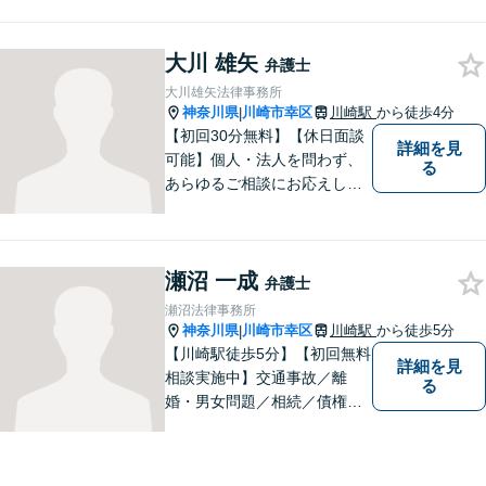
ます。中小企業診断士、証券
アナリスト検定会員も保有し
大川 雄矢
ております。
弁護士
大川雄矢法律事務所
神奈川県
川崎市幸区
川崎駅
から徒歩4分
|
【初回30分無料】【休日面談
詳細を見
可能】個人・法人を問わず、
る
あらゆるご相談にお応えしま
す。持ち前の明るさと元気の
良さで、ひとつひとつの案件
に対して誠実に対応いたしま
瀬沼 一成
すので、まずはご相談くださ
弁護士
い。。【JR京浜東北線「川崎
瀬沼法律事務所
駅」⻄⼝3分】
神奈川県
川崎市幸区
川崎駅
から徒歩5分
|
【川崎駅徒歩5分】【初回無料
詳細を見
相談実施中】交通事故／離
る
婚・男女問題／相続／債権回
収など、幅広いご相談に対応
可能。「犯罪被害者支援」に
精通する弁護士。苦しい思い