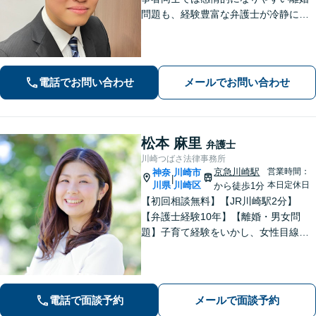
問題も、経験豊富な弁護士が冷静に解
決へと導きます。相続問題では「争
族」に発展する前に、ぜひ私にご相談
ください。ご家族の状況を整理し、最
適な解決策を一緒に見出しましょう。
電話でお問い合わせ
メールでお問い合わせ
松本 麻里
弁護士
川崎つばさ法律事務所
京急川崎駅
営業時間：
神奈
川崎市
|
川県
川崎区
本日定休日
から徒歩1分
【初回相談無料】【JR川崎駅2分】
【弁護士経験10年】【離婚・男女問
題】子育て経験をいかし、女性目線で
サポートできます【相続・遺言】トラ
ブルの防止に注力しています。遺言書
作成、家族信託、成年後見人などご相
談ください。【土日祝対応可】
電話で面談予約
メールで面談予約