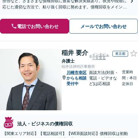
拒否など、さまざまな債権回収に豊富な解決実績あり。状況や段階に
応じた適切な方法で、粘り強く回収に努めます。債権回収をメインと
する顧問契約もお任せください【個人のご相談にも対応】
電話でお問い合わせ
メールでお問い合わせ
稲井 要介
東京都
インタビュ
ーを見る
弁護士
稲井法律特許事務所
営業時
川崎市幸区
面談方法(対面・
からも相談
電話・ビデオな
間：本日
受付中
ど)は応相談
定休日
法人・ビジネスの債権回収
【関東エリア対応】【電話相談可】【WEB面談対応】債権回収は初動