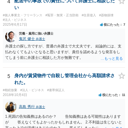
4
配送中の事故での責任について弁護士に相談した
は，発信者自身の情報の開示を受けた上で，発進した当人に対する損
があります。 なお、仮に会社法４２９条の責任が認められ敗訴した場
い
害賠償請求等を行うことも可能です。
合は、２５万円ずつではなく５０万円の連帯債務になります（同法４
#個人事業主・フリーランス
#冤罪・無実・正当防衛
#住居侵入
#器物損壊
３０条）。「彼女」氏は、５０万円の範囲内でどちらにいくら請求し
#法人・ビジネス
てもよく、支払った人はその半額をもう一人の代表社員に請求（求
2025年6月17日
役にたった
7
償）できます。
労働・雇用に強い弁護士
鬼沢 健士
弁護士
弁護士の探し方ですが、普通の弁護士で大丈夫です。 結論的には、支
払わなくてもよいとなると思いますが、責任を認めるような発言をし
てしまう前に弁護士に相談した方が無難です。
5
身内が賃貸物件で自殺し管理会社から高額請求さ
れた。
#相続放棄
#法人・ビジネス
#連帯保証人
2018年10月4日
役にたった
11
高島 秀行
弁護士
1.死因の告知義務はあるのか？ 告知義務はある可能性はあります
が 答えなくてもよかったかもしれません。 2.不利益は生じないと
言った上での請求はありなのか？ 答えてしまったので請求されて