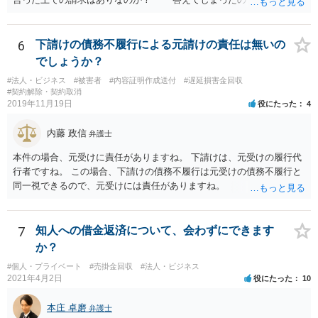
も仕方がありません。 ただ、不利益は生じないと言ったことが証
明できれば 信義則違反という主張をすることができる可能性があ
ります。 3.請求額は妥当なのか？ 自殺した場合、約２年分の賃料
6
下請けの債務不履行による元請けの責任は無いの
が損害となるというのが判例です。
でしょうか？
#法人・ビジネス
#被害者
#内容証明作成送付
#遅延損害金回収
#契約解除・契約取消
2019年11月19日
役にたった
4
内藤 政信
弁護士
本件の場合、元受けに責任がありますね。 下請けは、元受けの履行代
行者ですね。 この場合、下請けの債務不履行は元受けの債務不履行と
同一視できるので、元受けには責任がありますね。
7
知人への借金返済について、会わずにできます
か？
#個人・プライベート
#売掛金回収
#法人・ビジネス
2021年4月2日
役にたった
10
本庄 卓磨
弁護士