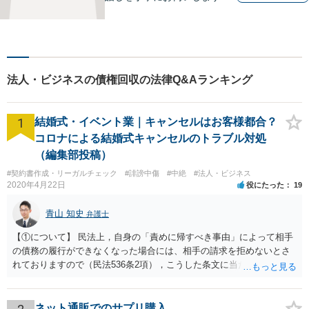
離婚問題／相続問題／交通事
故／借金問題／インターネッ
ト問題など、幅広い法律トラ
ブルに対応可能。【明確な料
金体系】法律トラブルでお悩
法人・ビジネスの債権回収の法律Q&Aランキング
みの方は、お気軽にご相談く
ださい。
1
結婚式・イベント業｜キャンセルはお客様都合？
コロナによる結婚式キャンセルのトラブル対処
（編集部投稿）
#契約書作成・リーガルチェック
#誹謗中傷
#中絶
#法人・ビジネス
2020年4月22日
役にたった
19
青山 知史
弁護士
【①について】 民法上，自身の「責めに帰すべき事由」によって相手
の債務の履行ができなくなった場合には、相手の請求を拒めないとさ
れておりますので（民法536条2項），こうした条文に当たるかが問題
となります。 まず形式的には，条文に当たる可能性は考えられます。
現在の各宣言や要請は，強制力のあるものではなく，震災等で対象施
設が滅失してしまった場合と異なり，挙式等自体が物理的に不可能に
ネット通販でのサプリ購入