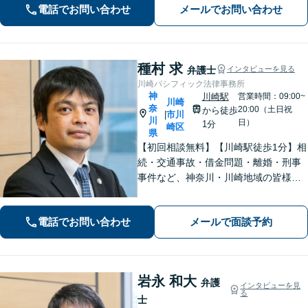
電話でお問い合わせ
メールでお問い合わせ
ターの方多数。お気軽にご相談くださ
い。
種村 求
弁護士
インタビューを見る
川崎パシフィック法律事務所
神
川崎駅
営業時間：09:00~
川崎
奈
20:00（土日祝
から徒歩
市川
|
川
日）
1分
崎区
県
【初回相談無料】【川崎駅徒歩1分】相
続・交通事故・借金問題・離婚・刑事
事件など、神奈川・川崎地域の皆様の
法律問題を解決すべく、親身になって
取り組みます。クチコミ・リピーター
電話でお問い合わせ
メールで面談予約
の方も多数。お気軽にお問い合わせ下
さい。
岩永 和大
弁護
インタビューを見
る
士