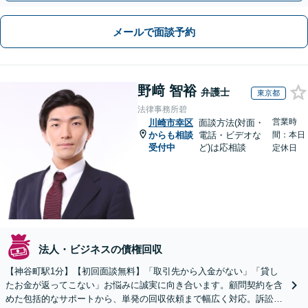
メールで面談予約
野﨑 智裕
弁護士
東京都
法律事務所碧
営業時
川崎市幸区
面談方法(対面・
からも相談
電話・ビデオな
間：本日
受付中
ど)は応相談
定休日
法人・ビジネスの債権回収
【神谷町駅1分】【初回面談無料】「取引先から入金がない」「貸し
たお金が返ってこない」お悩みに誠実に向き合います。顧問契約を含
めた包括的なサポートから、単発の回収依頼まで幅広く対応。訴訟や