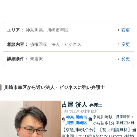
をしている方を救うため、全
力で取り組みます。
エリア
神奈川県、川崎市幸区
変更
相談内容
債権回収、法人・ビジネス
変更
詳細条件
未選択
変更
川崎市幸区から近い法人・ビジネスに強い弁護士
古屋 洸人
弁護士
川崎つばさ法律事務所
京急川崎駅
営業時間：
神奈
川崎市
|
川県
川崎区
本日定休日
から徒歩1分
【京急川崎駅1分】【初回相談無料】当
事者同士では感情的になりやすい離婚