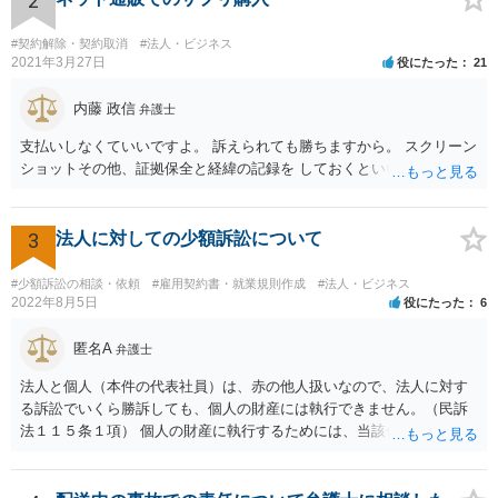
2
なったとまではいえないかと思われます。こうした中で，顧客の判断
でキャンセルを申し出たとすれば，形式的には顧客側に帰責性があっ
#契約解除・契約取消
#法人・ビジネス
たといえる可能性は考えられます。 一方で，実質的に考えた場合，集
2021年3月27日
役にたった
21
会に供する施設等については，営業自粛を要請されているところ，結
婚式場等の施設についても，解釈によっては集会に供する施設の1つと
内藤 政信
弁護士
して，休止要請の対象と考える余地はあるかと思われます。 こうした
支払いしなくていいですよ。 訴えられても勝ちますから。 スクリーン
解釈を採った場合，強制力はないまでも，事実上挙式等の実施が困難
ショットその他、証拠保全と経緯の記録を しておくといいでしょう。
となる外部的要因があったとして，顧客の「責めに帰すべき事由」が
あるとまではいえず，結婚式場等からの請求が認められない可能性は
考えられます。 このように，条文の解釈次第で判断が分かれうるた
3
法人に対しての少額訴訟について
め，安易に請求ができると考えるのは危険かと思われます。 なお，仮
に全額の請求が不可能となっても，これまでに生じた費用や打合せ相
当分の報酬の範囲であれば，中途終了時の委任事務への報酬請求や不
#少額訴訟の相談・依頼
#雇用契約書・就業規則作成
#法人・ビジネス
2022年8月5日
役にたった
6
当利得返還請求として，支払いを求められる可能性はあるかと思われ
ます（民法648条3項、703条等）。 【②について】 請求に応じてもら
匿名A
えない場合，基本的には代理人を介した交渉や，法的手続きを取るこ
弁護士
とになります。 もっとも，上述したように，全額の請求は，必ずしも
法人と個人（本件の代表社員）は、赤の他人扱いなので、法人に対す
確実に認められる事案ではないと思われるため，法的手続きまでは行
る訴訟でいくら勝訴しても、個人の財産には執行できません。（民訴
わず，協議によって適切な範囲での支払いに関する合意を目指す方が
法１１５条１項） 個人の財産に執行するためには、当該個人に対して
良いかと思われます。 【③について】 事実か否かにかかわらず，相手
別途訴訟を提起するか、法人に加えて個人を被告にしておく必要があ
の社会的評価を損なうような投稿であれば，名誉毀損となり得ます。
ります。貴殿が被告になった場合は、「彼氏」の干渉を受けずに応訴
こうした場合，プロバイダ等を通じて投稿の削除を求めたり，また
することができます。「彼女」氏は、故意又は重過失を立証する必要