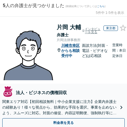
5
人の弁護士が見つかりました
(検索結果について詳しくは
こちら
)
5件中 1-5件を表示
片岡 大輔
東京都
インタビュ
ーを見る
弁護士
片岡法律事務所
営業時
川崎市幸区
面談方法(対面・
からも相談
電話・ビデオな
間：本日
受付中
ど)は応相談
定休日
法人・ビジネスの債権回収
関東エリア対応【初回相談無料｜中小企業支援に注力】企業内弁護士
の経験あり！様々な視点から、効果的な手段を選択。事業を止めない
よう、スムーズに対応。対面の催促、内容証明郵便、強制執行等に精
通。お困りの方はすぐにご相談を【オンライン面談◎】
料金表を見る