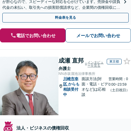
が肝心なので、スピーディーな対応を心がけています。売掛金や請負
代金の未払い、取引先への損害賠償請求など、企業間の債権回収に幅
広く対応「フリーランスの報酬未払いもご相談ください」
料金表を見る
電話でお問い合わせ
メールでお問い合わせ
成瀬 直邦
東京都
インタビュ
ーを見る
弁護士
NN赤坂溜池法律事務所
川崎市幸
面談方法(対
営業時間：0
区
からも
面・電話・ビデ
0:00~23:59
相談受付
オなど)は応相
（土日祝日）
中
談
法人・ビジネスの債権回収