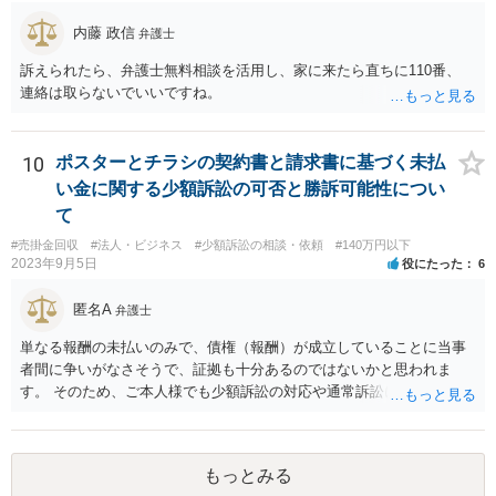
は当社にとって全くの見知らぬ人物で、一切関係がなく、当該債権は
内藤 政信
弁護士
現在・将来ともに存在しないと断言でき」ないということであれば、
この立証の見込みが立たないでしょうから、訴訟になったとしても、
訴えられたら、弁護士無料相談を活用し、家に来たら直ちに110番、
かかる点で争うべきでしょう（といっても否認すれば足りると思いま
連絡は取らないでいいですね。
す。）。 以上述べましたが、令和7年12月から令和11年までに発生す
る一切の債権となれば、約4年という一定の期間の将来債権譲渡とな
り、訴求されている債権の額も相当程度の金額になっていると推察し
10
ポスターとチラシの契約書と請求書に基づく未払
ます。ご不安な気持ちを解消するために、法律事務所にご相談に赴く
い金に関する少額訴訟の可否と勝訴可能性につい
ことを検討されても良いでしょう。
て
#売掛金回収
#法人・ビジネス
#少額訴訟の相談・依頼
#140万円以下
2023年9月5日
役にたった
6
匿名A
弁護士
単なる報酬の未払いのみで、債権（報酬）が成立していることに当事
者間に争いがなさそうで、証拠も十分あるのではないかと思われま
す。 そのため、ご本人様でも少額訴訟の対応や通常訴訟に移行したと
きの対応は不可能ではないように思います。 もっとも、判決を取得し
ても相手方が任意に支払をしない場合は強制執行を行う必要がござい
ます。この辺りになってくると少し対応が難しいかなという気がして
もっとみる
きますので、ご本人様の負担や手間を考慮して訴訟部分から弁護士に