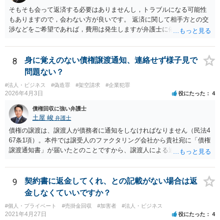
そもそも会って返済する必要はありませんし，トラブルになる可能性
もありますので，会わない方が良いです。 返済に関して相手方との交
渉などをご希望であれば，費用は発生しますが弁護士に依頼すること
はできます。 ご依頼された場合は，弁護士を介して連絡することがで
きますので，ご自身で対応する必要はなくなります。
8
身に覚えのない債権譲渡通知、連絡せず様子見で
問題ない？
#法人・ビジネス
#偽造罪
#架空請求
#企業犯罪
2026年4月3日
役にたった
4
債権回収に強い弁護士
土屋 峻
弁護士
債権の譲渡は、譲渡人が債務者に通知をしなければなりません（民法4
67条1項）。本件では譲受人のファクタリング会社から貴社宛に「債権
譲渡通知書」が届いたとのことですから、譲渡人による通知ではない
ため、債務者対抗要件が充足されていないでしょう。この観点から
は、当該ファクタリング会社が詐称譲受人の可能性があるとすら指摘
できるでしょう。 次に、たとえファクタリング会社からの「債権譲渡
9
契約書に返金してくれ、との記載がない場合は返
通知書」であっても、それが譲渡人の個人事業主の委託を受けてなさ
金しなくていいですか？
れていた場合等であり、債務者対抗要件の問題をクリアされていたと
#個人・プライベート
#売掛金回収
#加害者
#法人・ビジネス
しても、当該ファクタリング会社が譲受債権請求訴訟を提起する場
2021年4月27日
役にたった
4
合、譲受債権の発生原因事実を立証しなければなりません。 「譲渡人