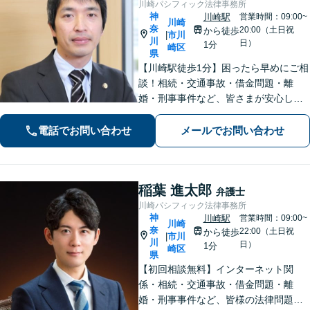
川崎パシフィック法律事務所
神
川崎駅
営業時間：09:00~
川崎
奈
20:00（土日祝
から徒歩
市川
|
川
日）
1分
崎区
県
【川崎駅徒歩1分】困ったら早めにご相
談！相続・交通事故・借金問題・離
婚・刑事事件など、皆さまが安心して
暮らせるように問題解決に尽力しま
す。【地元密着】クチコミ・リピータ
電話でお問い合わせ
メールでお問い合わせ
ーの方も多数。「こんなことで」と思
わずにお気軽にお問い合わせ下さい。
稲葉 進太郎
弁護士
川崎パシフィック法律事務所
神
川崎駅
営業時間：09:00~
川崎
奈
22:00（土日祝
から徒歩
市川
|
川
日）
1分
崎区
県
【初回相談無料】インターネット関
係・相続・交通事故・借金問題・離
婚・刑事事件など、皆様の法律問題を