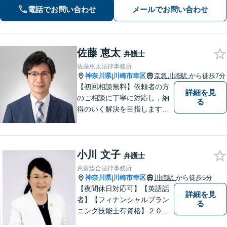
対応(法律相談は完全予約制)】各分野で
電話でお問い合わせ
メールでお問い合わせ
専門性の高い弁護士が寄り添い解決を
サポートします。
佐藤 恵太
弁護士
佐藤恵太法律事務所
神奈川県
川崎市幸区
京急川崎駅
から徒歩7分
|
【初回相談無料】依頼者の方
詳細を見
のご相談に丁寧に対応し，納
る
得のいく解決を目指します。
まずはお気軽にご相談くださ
い。
小川 文子
弁護士
恵富総合法律事務所
神奈川県
川崎市幸区
川崎駅
から徒歩5分
|
【夜間休日対応可】【英語話
詳細を見
者】【フィナンシャルプラン
る
ニング技能士有資格】２０年
以上の事業所勤務経験があり