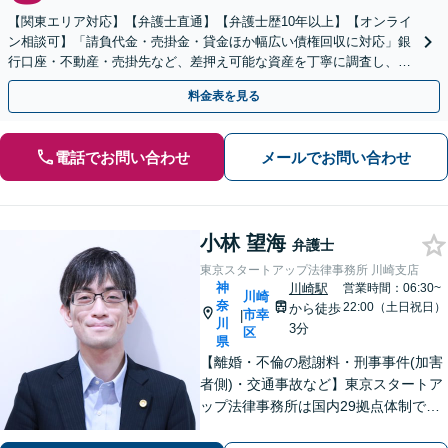
【関東エリア対応】【弁護士直通】【弁護士歴10年以上】【オンライ
ン相談可】「請負代金・売掛金・貸金ほか幅広い債権回収に対応」銀
行口座・不動産・売掛先など、差押え可能な資産を丁寧に調査し、効
果的な手続きを選択します【休日・夜間相談可】
料金表を見る
電話でお問い合わせ
メールでお問い合わせ
小林 望海
弁護士
東京スタートアップ法律事務所 川崎支店
神
川崎駅
営業時間：06:30~
川崎
奈
22:00（土日祝日）
から徒歩
市幸
|
川
3分
区
県
【離婚・不倫の慰謝料・刑事事件(加害
者側)・交通事故など】東京スタートア
ップ法律事務所は国内29拠点体制で全
国対応！【ご自宅からの電話相談にも