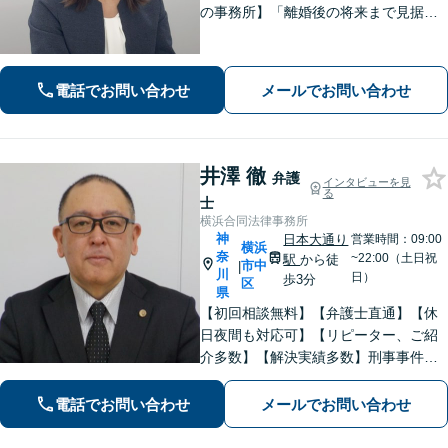
の事務所】「離婚後の将来まで見据え
た解決策をご提案するので、一緒に最
適な解決策を見つけましょう」「幅広
い相続問題に対応する豊富な実績」
電話でお問い合わせ
メールでお問い合わせ
「相続登記義務化に対応」【WEB面談
対応】
井澤 徹
弁護
インタビューを見
る
士
横浜合同法律事務所
神
日本大通り
営業時間：09:00
横浜
奈
~22:00（土日祝
駅
から徒
市中
|
川
日）
歩3分
区
県
【初回相談無料】【弁護士直通】【休
日夜間も対応可】【リピーター、ご紹
介多数】【解決実績多数】刑事事件、
債務整理、離婚、相続など幅広く対
応。迅速な対応と丁寧なサポートに努
電話でお問い合わせ
メールでお問い合わせ
めます。