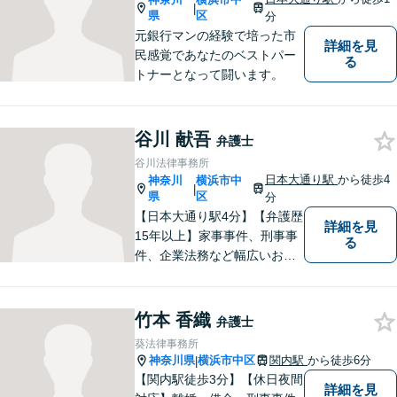
|
県
区
分
元銀行マンの経験で培った市
詳細を見
民感覚であなたのベストパー
る
トナーとなって闘います。
谷川 献吾
弁護士
谷川法律事務所
日本大通り駅
から徒歩4
神奈川
横浜市中
|
県
区
分
【日本大通り駅4分】【弁護歴
詳細を見
15年以上】家事事件、刑事事
る
件、企業法務など幅広いお悩
みに対応しております。質の
高いリーガルサービスをお届
けできるよう常日頃尽力して
竹本 香織
弁護士
おります。お困りごとがあれ
葵法律事務所
ば、お気軽にご相談くださ
神奈川県
横浜市中区
関内駅
から徒歩6分
|
い。
【関内駅徒歩3分】【休日夜間
詳細を見