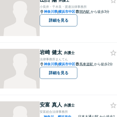
弁護士
お気軽にご相談ください。
小長井・千木良・渡邊法律事務所
神奈川県
横浜市中区
関内駅
から徒歩3分
|
詳細を見る
岩崎 健太
弁護士
法律事務所まんてん
神奈川県
横浜市中区
馬車道駅
から徒歩2分
|
詳細を見る
安富 真人
弁護士
安富総合法律事務所
日本大通り駅
から徒歩1
神奈川
横浜市中