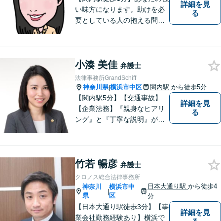
詳細を見
い味方になります。助けを必
る
要としている人の抱える問題
を、 他人事ではなく自分の問
題として一つ一つ誠実に向き
合っていきたい、という思い
小湊 美佳
でいます。ぜひお気軽にご相
弁護士
談ください。
法律事務所GrandSchiff
神奈川県
横浜市中区
関内駅
から徒歩5分
|
【関内駅5分】【交通事故】
詳細を見
【企業法務】『親身なヒアリ
る
ング』と『丁寧な説明』がモ
ットーです。アフターケアと
予防策を含めた「トータルサ
ポート」をお届けします！依
竹若 暢彦
頼者様が安心して将来を過ご
弁護士
せるようになるための支援を
クロノス総合法律事務所
いたします。
日本大通り駅
から徒歩4
神奈川
横浜市中
|
県
区
分
【日本大通り駅徒歩3分】【事
詳細を見
業会社勤務経験あり】横浜で