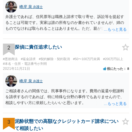
峰岸 泉
弁護士
弁護士であれば、住民票等は職務上請求で取り寄せ、訴訟等を提起す
ることは可能です。実家は誰の所有なのか書かれていませんが、姉の
ものでなければ取られることはありません。ただ、親が亡くなって相
続手続未了の場合は問題が起きますので、早めに対応をとった方がい
いでしょう。
2
探偵に責任追求したい
#悪徳商法
#返金請求
#契約解除・契約取消
#50〜100万円未満
#200万円以上
#本名・住所・電話番号が判明
2021年11月21日
役にたった
8
峰岸 泉
弁護士
ご相談者さんの関係では、民事事件になります。費用の返還や慰謝料
を請求するのであれば、特に特殊な分野の事件でもありませんので、
相談しやすい方に依頼したらいいと思います。
3
泥酔状態での高額なクレジットカード請求につい
て相談したい