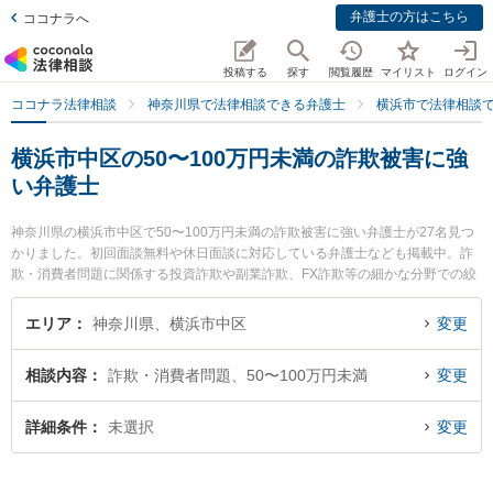
弁護士の方はこちら
ココナラへ
投稿する
探す
閲覧履歴
マイリスト
ログイン
ココナラ法律相談
神奈川県で法律相談できる弁護士
横浜市で法律相談
横浜市中区の50〜100万円未満の詐欺被害に強
い弁護士
神奈川県の横浜市中区で50〜100万円未満の詐欺被害に強い弁護士が27名見つ
かりました。初回面談無料や休日面談に対応している弁護士なども掲載中。詐
欺・消費者問題に関係する投資詐欺や副業詐欺、FX詐欺等の細かな分野での絞
り込み検索もでき便利です。特によこはま第一法律事務所の山下 聖仁弁護士や
手塚・伊藤・平井法律事務所の平井 佑治弁護士、かんない総合法律事務所の鈴
エリア
神奈川県、横浜市中区
変更
木 悠介弁護士のプロフィール情報や弁護士費用、強みなどが注目されていま
す。『横浜市中区で土日や夜間に発生した50〜100万円未満の詐欺被害のトラ
相談内容
詐欺・消費者問題、50〜100万円未満
変更
ブルを今すぐに弁護士に相談したい』『50〜100万円未満の詐欺被害のトラブ
ル解決の実績豊富な近くの弁護士を検索したい』『初回相談無料で50〜100万
円未満の詐欺被害を法律相談できる横浜市中区内の弁護士に相談予約したい』
詳細条件
未選択
変更
などでお困りの相談者さんにおすすめです。