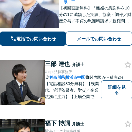
県
【初回面談無料】「離婚の慰謝料を10
分の1に減額した実績」協議・調停／財
産分与／不貞の慰謝料請求／親権問題
などお任せください！「不動産オーナ
ーの顧問経験豊富」土地・建物の明渡
電話でお問い合わせ
メールでお問い合わせ
しや賃料回収など幅広くサポート【夜
間・休日面談可】【電話相談対応】
三部 達也
弁護士
Utops法律事務所
神奈川県
横浜市中区
関内駅
から徒歩2分
|
【電話相談30分無料】【残業
詳細を見
代、管理監督者、労災／企業
る
法務に注力】【上場企業で社
内弁護士を経験】経済産業省
へ出向していた弁護士を含む3
名の協力体制で多角的にサポ
福下 博詞
ート！メーカー・建築・教育
弁護士
など幅広い業種への対応実績
横浜パーク法律事務所