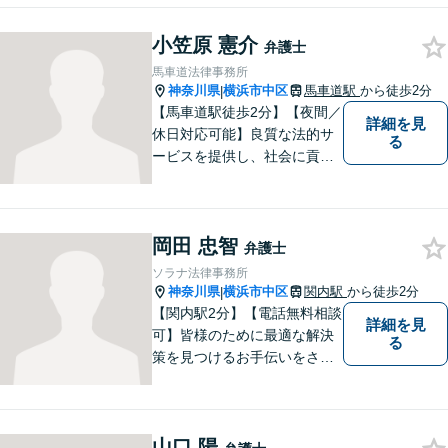
料」の相談を行っています！
まずはお気軽にご相談くださ
小笠原 憲介
弁護士
い！
馬車道法律事務所
神奈川県
横浜市中区
馬車道駅
から徒歩2分
|
【馬車道駅徒歩2分】【夜間／
詳細を見
休日対応可能】良質な法的サ
る
ービスを提供し、社会に貢献
することを目指して参りま
す。離婚問題／労働問題／借
金問題／交通事故／企業法務
岡田 忠智
など、幅広く対応可能。【地
弁護士
域に根ざした弁護士】どうぞ
ソラナ法律事務所
ご相談ください。
神奈川県
横浜市中区
関内駅
から徒歩2分
|
【関内駅2分】【電話無料相談
詳細を見
可】皆様のために最適な解決
る
策を見つけるお手伝いをさせ
ていただきます。様々な問題
や困難を抱える皆様のお手伝
いをし、温かみ溢れる法的サ
山口 陽
ポートを提供します。どうぞ