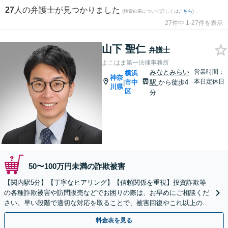
27
人の弁護士が見つかりました
(検索結果について詳しくは
こちら
)
27件中 1-27件を表示
山下 聖仁
弁護士
よこはま第一法律事務所
みなとみらい
営業時間：
横浜
神奈
本日定休日
市中
駅
から徒歩4
|
川県
区
分
50〜100万円未満の詐欺被害
【関内駅5分】【丁寧なヒアリング】【信頼関係を重視】投資詐欺等
の各種詐欺被害や訪問販売などでお困りの際は、お早めにご相談くだ
さい。早い段階で適切な対応を取ることで、被害回復やこれ以上の被
害拡大を防げる可能性があります。【休日・夜間対応】
料金表を見る