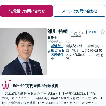
電話でお問い合わせ
メールでお問い合わせ
浦川 祐輔
東京都
インタビュ
ーを見る
弁護士
弁護士法人エッグ
横浜市中
面談方法(対
営業時間：0
区
からも
面・電話・ビデ
0:00~23:59
相談受付
オなど)は応相
（土日祝日）
中
談
50〜100万円未満の詐欺被害
【完全成功報酬制(回収額の33％（税込）】【24時間全国対応】情報
商材／アフィリエイト／副業詐欺／出会い系サクラ詐欺／コンサル詐
欺／投資詐欺／仮想通貨のトラブルは、お任せください！オンライン