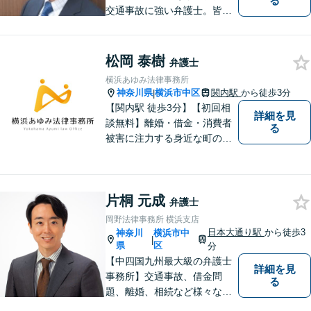
る
交通事故に強い弁護士。皆様
の貴重な時間が、より良い時
間になるよう、弁護士として
最大限サポートいたします。
松岡 泰樹
弁護士
初回無料相談にて、お気軽に
横浜あゆみ法律事務所
ご相談くださいませ。
神奈川県
横浜市中区
関内駅
から徒歩3分
|
【関内駅 徒歩3分】【初回相
詳細を見
談無料】離婚・借金・消費者
る
被害に注力する身近な町の弁
護士！難しい用語はなるべく
使わず、わかりやすく丁寧な
説明を心がけています。【法
片桐 元成
テラス案件も対応】【事案に
弁護士
より分割払いも対応】
岡野法律事務所 横浜支店
日本大通り駅
から徒歩3
神奈川
横浜市中
|
県
区
分
【中四国九州最大級の弁護士
詳細を見
事務所】交通事故、借金問
る
題、離婚、相続など様々な問
題について、「何度でも無