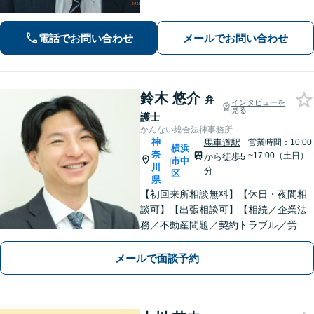
【関内駅徒歩5分】【初回面談無料】
【夜間/休日対応可能】
電話でお問い合わせ
メールでお問い合わせ
鈴木 悠介
弁
インタビューを
見る
護士
かんない総合法律事務所
神
馬車道駅
営業時間：10:00
横浜
奈
~17:00（土日）
から徒歩5
市中
|
川
分
区
県
【初回来所相談無料】【休日・夜間相
談可】【出張相談可】【相続／企業法
務／不動産問題／契約トラブル／労働
問題等】お気軽にお問い合わせくださ
い【馬車道駅5分】
メールで面談予約