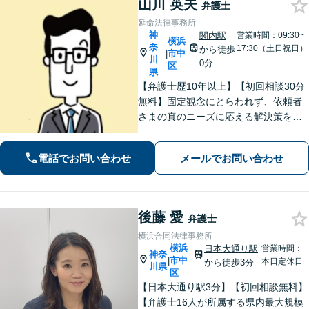
山川 英夫
弁護士
延命法律事務所
神
関内駅
営業時間：09:30~
横浜
奈
17:30（土日祝日）
から徒歩
市中
|
川
0分
区
県
【弁護士歴10年以上】【初回相談30分
無料】固定観念にとらわれず、依頼者
さまの真のニーズに応える解決策を導
きます！不動産会社の顧問経験や、他
士業との連携で不動産トラブルや相続
電話でお問い合わせ
メールでお問い合わせ
問題にワンストップの対応も可能【WE
B面談対応】【関内駅3分】
後藤 愛
弁護士
横浜合同法律事務所
横浜
日本大通り駅
営業時間：
神奈
市中
|
本日定休日
から徒歩3分
川県
区
【日本大通り駅3分】【初回相談無料】
【弁護士16人が所属する県内最大規模