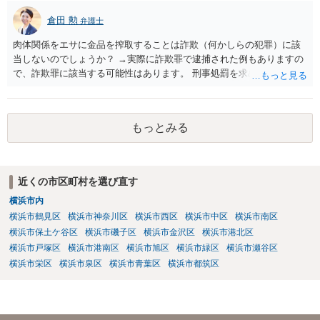
倉田 勲
弁護士
肉体関係をエサに金品を搾取することは詐欺（何かしらの犯罪）に該
当しないのでしょうか？ →実際に詐欺罪で逮捕された例もありますの
で、詐欺罪に該当する可能性はあります。 刑事処罰を求めたいという
ことでしたら警察署でご相談ください。
もっとみる
近くの市区町村を選び直す
横浜市内
横浜市鶴見区
横浜市神奈川区
横浜市西区
横浜市中区
横浜市南区
横浜市保土ケ谷区
横浜市磯子区
横浜市金沢区
横浜市港北区
横浜市戸塚区
横浜市港南区
横浜市旭区
横浜市緑区
横浜市瀬谷区
横浜市栄区
横浜市泉区
横浜市青葉区
横浜市都筑区