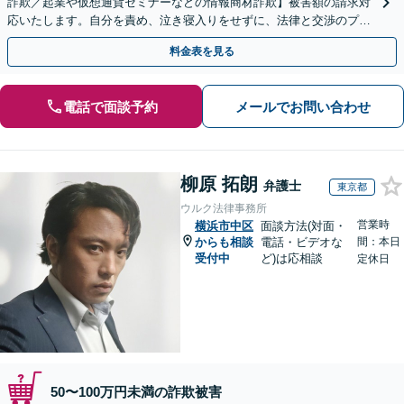
詐欺／起業や仮想通貨セミナーなどの情報商材詐欺】被害額の請求対
応いたします。自分を責め、泣き寝入りをせずに、法律と交渉のプロ
にまずはご相談ください。【表参道駅から徒歩3分】
料金表を見る
電話で面談予約
メールでお問い合わせ
柳原 拓朗
弁護士
東京都
ウルク法律事務所
営業時
横浜市中区
面談方法(対面・
からも相談
電話・ビデオな
間：本日
受付中
ど)は応相談
定休日
50〜100万円未満の詐欺被害