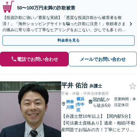
50〜100万円未満の詐欺被害
【投資詐欺に強い／豊富な実績】「悪質な投資詐欺から被害者を救
済！」「海外ショッピングサイトを騙った詐欺に注意！」依頼者さま
の痛みに寄り添って丁寧なヒアリングをおこない、少しでも多くの返
金が得られるよう尽力します！
料金表を見る
電話でお問い合わせ
メールでお問い合わせ
平井 佑治
弁護士
手塚・伊藤・平井法律事務所
横浜
関内駅
か
営業時間：本
神奈
市中
|
日定休日
ら徒歩5分
川県
区
【弁護士歴10年以上】【関内駅5分】
【司法書士資格あり】遺産・相続/不動
産問題でお悩みの方！丁寧にヒアリン
グ！最適なプランをご提案致します！