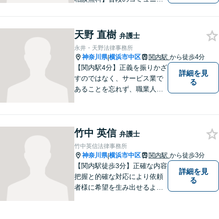
ーションから不安を取り除
き、法的な面だけでなく精神
的にも寄り添える存在であり
天野 直樹
弁護士
たいと願っています。 法律問
永井・天野法律事務所
題でお困りの際は、どうぞお
神奈川県
横浜市中区
関内駅
から徒歩4分
|
気軽にご相談ください。
【関内駅4分】正義を振りかざ
詳細を見
すのではなく、サービス業で
る
あることを忘れず、職業人と
してのプロ意識を持つこと、
依頼者の納得・満足を得るこ
と、を大切にしています。弁
竹中 英信
護士に相談するようなことか
弁護士
わからないという方も、お気
竹中英信法律事務所
軽にご相談ください。
神奈川県
横浜市中区
関内駅
から徒歩3分
|
【関内駅徒歩3分】正確な内容
詳細を見
把握と的確な対応により依頼
る
者様に希望を生み出せるよう
に努めます。どんな悩み事で
も相談してください。