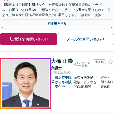
【関東エリア対応】SNSを介した投資詐欺や仮想通貨詐欺のトラブ
ル、お困りごとは早急にご相談ください。少しでも返金を受けられる
よう、速やかに証拠収集や返金交渉に着手します。「詐欺の二次被
害」のご相談も対応します【初回相談無料】【Web相談可】
料金表を見る
電話でお問い合わせ
メールでお問い合わせ
大橋 正崇
東京都
インタビュ
ーを見る
弁護士
弁護士法人AO
営業時
横浜市中区
面談方法(対面・
からも相談
電話・ビデオな
間：本日
受付中
ど)は応相談
定休日