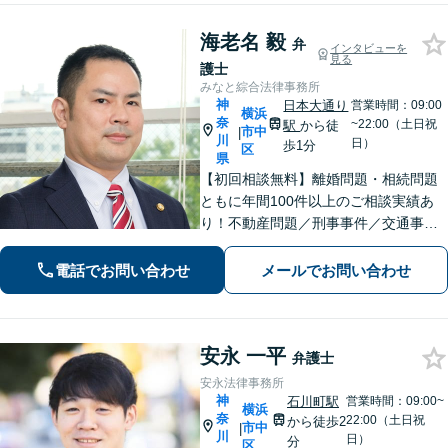
海老名 毅
弁
インタビューを
見る
護士
みなと綜合法律事務所
神
日本大通り
営業時間：09:00
横浜
奈
~22:00（土日祝
駅
から徒
市中
|
川
日）
歩1分
区
県
【初回相談無料】離婚問題・相続問題
ともに年間100件以上のご相談実績あ
り！不動産問題／刑事事件／交通事故
／借金問題／労働問題／債権回収にも
注力。これまで培ったノウハウを最大
電話でお問い合わせ
メールでお問い合わせ
限に活かし、最善の解決へ尽力します
【完全個室】【日本大通り駅2分】
安永 一平
弁護士
安永法律事務所
神
石川町駅
営業時間：09:00~
横浜
奈
22:00（土日祝
から徒歩2
市中
|
川
日）
分
区