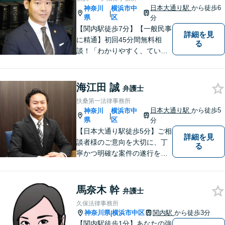
あり！
日本大通り駅
から徒歩6
神奈川
横浜市中
|
県
区
分
【関内駅徒歩7分】【一般民事
詳細を見
に精通】初回45分間無料相
る
談！「わかりやすく、ていね
いに」がモットー。相談しや
すい環境づくりから、納得の
いく解決まで、全てお任せく
海江田 誠
弁護士
ださい。まずはお気軽にご相
扶桑第一法律事務所
談を！【土曜相談OK】
日本大通り駅
から徒歩5
神奈川
横浜市中
|
県
区
分
【日本大通り駅徒歩5分】ご相
詳細を見
談者様のご意向を大切に、丁
る
寧かつ明確な案件の遂行を心
がけております。早い！安
い！という点のみに着目せ
ず、本当に満足のいく結果を
馬奈木 幹
弁護士
得るために弁護士を選んでみ
久保法律事務所
ませんか？
神奈川県
横浜市中区
関内駅
から徒歩3分
|
【関内駅徒歩1分】あなたの強