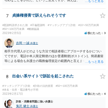
らめなことをされた、というご意見ですが、例えば、 「サービスを購
入したのに、サービスが受けられなくて、返金もされない。」 といっ
た事情があったのでしょうか。 公表するにしても、見る人に受け入れ
られる内容のものでなければなりません。 そうでなければ、逆に、あ
7
貞操権侵害で訴えられそうです
なたが、民事上又は刑事上の責任を負う恐れがあります。 重々ご注意
なさいますよう。
#慰謝料請求された側
#不倫慰謝料
#マッチングアプリ詐欺
#10〜50万円未満
#50〜100万円未満
#離婚協議
2023年2月5日
役にたった
3
吉岡 一誠
弁護士
相手方代理人がどのような方法で相談者様にアプローチするかについ
てですが、電話や本人限定郵便のほか普通郵便(ポストイン)、簡易書留
等による場合も弁護士の職務倫理規定の範囲内と言えますので、必ず
しも本人限定郵便により送られてくるとは限りません。 なお、相手方
が弁護士に依頼するより前に、先んじて相談者様が弁護士に依頼をす
る場合、相手方代理人は相談者様の代理人弁護士を飛び越えて相談者
8
出会い系サイトで訴訟を起こされた
様の自宅に書面を郵送することが職務倫理上許されなくなる(懲戒処分
の対象になり得る)ため、家族にバレてしまうことを回避したいという
#マッチングアプリ詐欺
#詐欺の法的措置
#50〜100万円未満
ご意向であれば、早めに弁護士に依頼をするというのも一つかと思い
#本名・住所・電話番号が不明
2023年2月17日
役にたった
4
ます(もちろん、このまま何事もなく終結する可能性もあるでしょうか
ら、藪蛇になるリスクもあるところではありますが)。 相手方がある話
詐欺・消費者問題に強い弁護士
ではあるので、最終的な和解の見通しは何とも言えませんが、弁護士
鬼沢 健士
弁護士