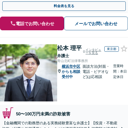
のみで解決も可能！
料金表を見る
電話でお問い合わせ
メールでお問い合わせ
松本 理平
東京都
インタビュ
ーを見る
弁護士
青山北町法律事務所
営業時
横浜市中区
面談方法(対面・
からも相談
電話・ビデオな
間：本日
受付中
ど)は応相談
定休日
50〜100万円未満の詐欺被害
【金融機関での勤務歴のある実務経験豊富な弁護士】【投資・不動産