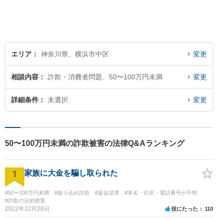
エリア
神奈川県、横浜市中区
変更
相談内容
詐欺・消費者問題、50〜100万円未満
変更
詳細条件
未選択
変更
50〜100万円未満の詐欺被害の法律Q&Aランキング
1
家族に大金を騙し取られた
#50〜100万円未満
#振り込め詐欺
#返金請求
#本名・住所・電話番号が不明
#詐欺の法的措置
2022年12月28日
役にたった
110