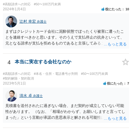
#高額請求への対応
#50〜100万円未満
2024年1月4日
役にたった
10
辻村 幸宏
弁護士
まずはクレジットカード会社に泥酔状態でぼったくり被害に遭ったこ
とを連絡すべきかと思います。そのうえで支払停止の抗弁といって、
元となる請求が支払を拒めるものであると主張してみることになるか
と思います。 なお、このような事例もありますが、救済されるのはな
かなかシビアかもしれません。 https://zenso.or.jp/wp-content/uploads/
JACAS173%e5%88%a4%e4%be%8b%e7%b4%b9%e4%bb%8b.pdf
4
本当に実在する会社なのか
#高額請求への対応
#本名・住所・電話番号が判明
#50〜100万円未満
#契約解除・契約取消
2023年5月1日
役にたった
7
清水 卓
弁護士
見積書を送付されたに過ぎない場合、まだ契約が成立していない可能
性があります。 （なお、「相場がわからず、お願いしますと言ってし
まった」という言動が承諾の意思表示と解される可能性はあります
が、口頭に過ぎない場合には、承諾の意思表示にはあたらないと争え
る余地があるかもしれません）。 いずれにしても、相手会社の実在