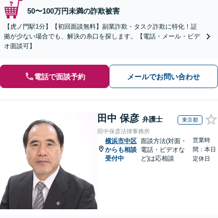
50〜100万円未満の詐欺被害
【虎ノ門駅1分】【初回面談無料】副業詐欺・タスク詐欺に特化！証
拠が少ない場合でも、解決の糸口を探します。【電話・メール・ビデ
オ面談可】
電話で面談予約
メールでお問い合わせ
田中 保彦
弁護士
東京都
田中保彦法律事務所
営業時
横浜市中区
面談方法(対面・
からも相談
電話・ビデオな
間：本日
受付中
ど)は応相談
定休日