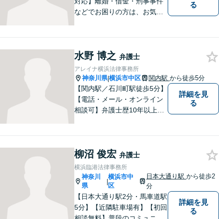
対応】離婚・借金・刑事事件
る
などでお困りの方は、お気軽
にご相談ください。将来を見
据えた解決方法をご提案いた
します。
水野 博之
弁護士
アレイナ横浜法律事務所
神奈川県
横浜市中区
関内駅
から徒歩5分
|
【関内駅／石川町駅徒歩5分】
詳細を見
【電話・メール・オンライン
る
相談可】弁護士歴10年以上！
離婚分野に精通する弁護士。
神奈川県密着の事務所で、地
域の方のお困りごとを解決し
柳沼 俊宏
てまいります。まずはお気軽
弁護士
にご相談を！【法テラス対応
横浜臨港法律事務所
可】
日本大通り駅
から徒歩2
神奈川
横浜市中
|
県
区
分
【日本大通り駅2分・馬車道駅
詳細を見
5分】【近隣駐車場有】【初回
る
相談無料】普段のコミュニケ