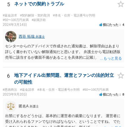
等に不安を感じるのであれば、相手方とのやりとりを一旦保留とし
5
ネットでの契約トラブル
て、見積書等の相手方の表示（名称、代表者名、住所等）を手がかり
に、法務局で商業•法人登記の登記事項証明書の入手を試みてみる方法
#返金請求
#契約解除・契約取消
#本名・住所・電話番号が判明
も考えられます（相手の会社が実在する会社なのか、やりとりしてい
#50〜100万円未満
#副業詐欺
2024年3月14日
役にたった
4
る相手が代表権限を有しているのか等について、登記登録の有無や登
録内容を確かめることができます）。 【参考】法務局サイト https://w
西谷 拓哉
ww.moj.go.jp/MINJI/houjintouki.html
弁護士
センターからのアドバイスで作成された通知書は、解除理由はあまり
詳しく書かれていない解除通知だと思います。 弁護士から電話勧誘販
売等に該当するが書面不備があることを具体的に記載して返金を求め
る通知書を送付することで、返金交渉が進展する場合があります。 弁
護士から通知書をおくっても返事がない、低い金額しか返金を提案し
てこない場合、裁判所に提訴することを検討する必要があります。 セ
6
地下アイドル出禁問題、運営とファンの法的対立
ンターの方で、消費者事件を取り扱っている弁護士の紹介を受けられ
の可能性
ないか一度確認してみてください。
#悪徳商法
#返金請求
#本名・住所・電話番号が判明
#50〜100万円未満
2023年9月20日
役にたった
8
匿名A
弁護士
出禁にするかどうかは、基本的に運営者の裁量になります。 運営者に
受け入れられるファンでなければならない、ということですね。 でた