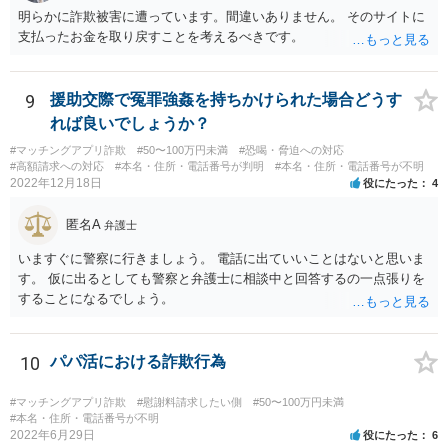
に依頼することで低額での和解に至れるということもあるでしょう。
明らかに詐欺被害に遭っています。間違いありません。 そのサイトに
支払ったお金を取り戻すことを考えるべきです。
9
援助交際で冤罪強姦を持ちかけられた場合どうす
れば良いでしょうか？
#マッチングアプリ詐欺
#50〜100万円未満
#恐喝・脅迫への対応
#高額請求への対応
#本名・住所・電話番号が判明
#本名・住所・電話番号が不明
2022年12月18日
役にたった
4
匿名A
弁護士
いますぐに警察に行きましょう。 電話に出ていいことはないと思いま
す。 仮に出るとしても警察と弁護士に相談中と回答するの一点張りを
することになるでしょう。
10
パパ活における詐欺行為
#マッチングアプリ詐欺
#慰謝料請求したい側
#50〜100万円未満
#本名・住所・電話番号が不明
2022年6月29日
役にたった
6