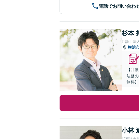
電話でお問い合わ
杉本 
弁護士法
横浜
【弁護
法務の
無料】
小林 
武蔵総合