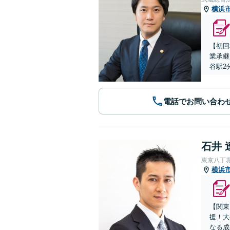
横浜
【初回
業承継
谷駅2
電話でお問い合わ
石井 
東京八丁
横浜
【関東
援！大
なる成