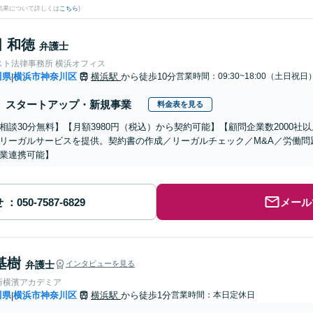
結果について詳しくは
こちら
)
 和徳
弁護士
スト法律事務所 横浜オフィス
川県
横浜市神奈川区
横浜駅
から徒歩10分
営業時間：09:30~18:00（土日祝日
|
スタートアップ・新規事業
料金表を見る
相談30分無料】【月額3980円（税込）から契約可能】【顧問企業数2000
リーガルサービスを提供。契約書の作成／リーガルチェック／M&A／労働問
業連携可能】
せ
メール
基樹
弁護士
インタビューを見る
所横濱アカデミア
川県
横浜市神奈川区
横浜駅
から徒歩1分
営業時間：本日定休日
|