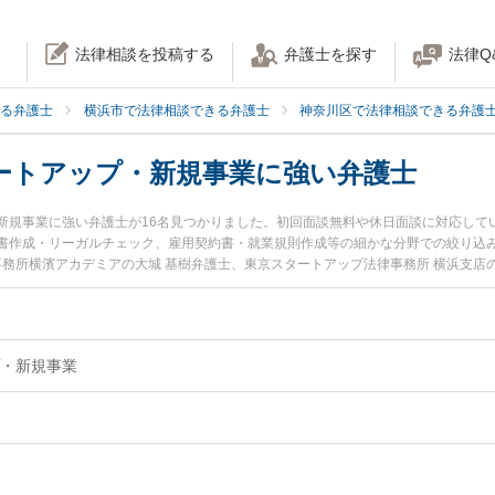
法律相談を投稿する
弁護士を探す
法律Q
る弁護士
横浜市で法律相談できる弁護士
神奈川区で法律相談できる弁護
ートアップ・新規事業に強い弁護士
新規事業に強い弁護士が16名見つかりました。初回面談無料や休日面談に対応して
書作成・リーガルチェック、雇用契約書・就業規則作成等の細かな分野での絞り込
事務所横濱アカデミアの大城 基樹弁護士、東京スタートアップ法律事務所 横浜支店
神奈川区で土日や夜間に発生したスタートアップ・新規事業のトラブルを今すぐに
検索したい』『初回相談無料でスタートアップ・新規事業を法律相談できる横浜市
・新規事業