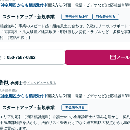
市神奈川区
からも相談受付中
面談方法(対面・電話・ビデオなど)は応相談
営業
スタートアップ・新規事業
事例を見る(2件)
料金表を見る
相談無料】事業のスピード感・組織風土に合わせ、的確にリーガルサポート
／民事再生・法人破産／建築瑕疵・明け渡し／労使トラブルなど、多様な事
分】【電話相談可】
せ
メール
達也
弁護士
インタビューを見る
堀法律事務所
市神奈川区
からも相談受付中
面談方法(対面・電話・ビデオなど)は応相談
営業
スタートアップ・新規事業
料金表を見る
エリア対応】【初回相談無料】弁護士×中小企業診断士の強みを活かし、契約
手法務部経験を活かし、法的リスク管理だけでなく経営戦略の視点からも助
長に貢献します。