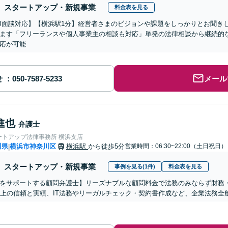
スタートアップ・新規事業
料金表を見る
B面談対応】【横浜駅1分】経営者さまのビジョンや課題をしっかりとお聞き
ます「フリーランスや個人事業主の相談も対応」単発の法律相談から継続的
応が可能
せ
メール
進也
弁護士
ートアップ法律事務所 横浜支店
川県
横浜市神奈川区
横浜駅
から徒歩5分
営業時間：06:30~22:00（土日祝日）
|
スタートアップ・新規事業
事例を見る(1件)
料金表を見る
をサポートする顧問弁護士】リーズナブルな顧問料金で法務のみならず財務
以上の信頼と実績、IT法務やリーガルチェック・契約書作成など、企業法務