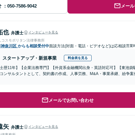
せ
メール
拓也
弁護士
インタビューを見る
人コスモポリタン法律事務所
市神奈川区
からも相談受付中
面談方法(対面・電話・ビデオなど)は応相談
営業時
スタートアップ・新規事業
料金表を見る
士歴11年】【企業法務専門】【外資系金融機関出身・英語対応可】【東池袋
コンサルタントとして、契約書の作成、人事労務、M&A・事業承継、紛争案
メールでお問い合わせ
遠矢
弁護士
インタビューを見る
法律事務所