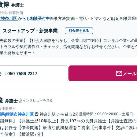
貴博
弁護士
総合法律事務所
市神奈川区
からも相談受付中
面談方法(対面・電話・ビデオなど)は応相談
営業
スタートアップ・新規事業
料金表を見る
先多数の実績】【社会人経験を活かし、企業目線で対応】コンサル企業への
トラブルや契約書作成・チェック、労働問題などはお任せください。企業と
業の発展をサポート
せ
メール
俊
弁護士
インタビューを見る
法律事務所
川県
横浜市神奈川区
神奈川駅
から徒歩2分
営業時間：09:00~20:00（土曜日）
|
談無料】【弁護士歴10年以上】身長197㎝の長身弁護士【弁護士直接
はお任せ【借金問題】最適な債務整理をご提案【刑事事件】交渉に強い
全個室】【横浜駅7分】