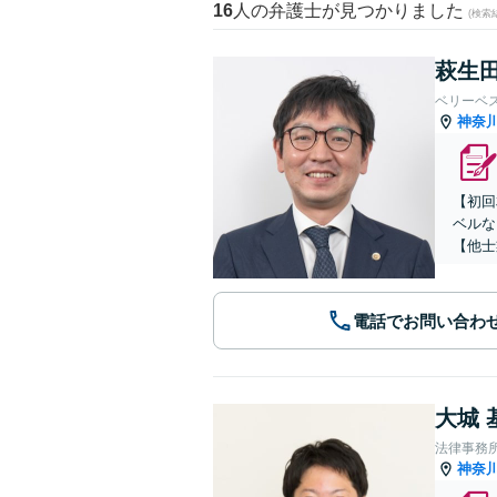
16
人の弁護士が見つかりました
(検索
萩生田
ベリーベ
神奈
【初回
ベルな
【他士
電話でお問い合わ
大城 
法律事務
神奈