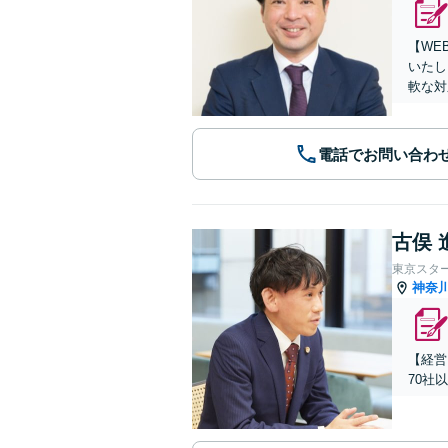
【WE
いたし
軟な対
電話でお問い合わ
古俣 
東京スタ
神奈
【経営
70社