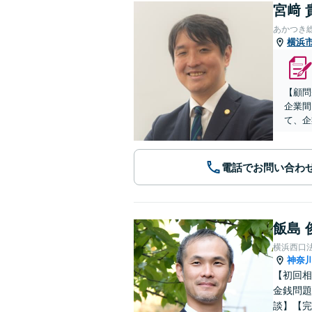
宮﨑 
あかつき
横浜
【顧問
企業間
て、企
電話でお問い合わ
飯島 
横浜西口
神奈
【初回相
金銭問題
談】【完