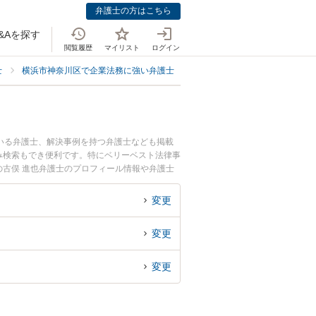
弁護士の方はこちら
&Aを探す
閲覧履歴
マイリスト
ログイン
士
横浜市神奈川区で企業法務に強い弁護士
横浜市神奈川区でスタートアッ
いる弁護士、解決事例を持つ弁護士なども掲載
み検索もでき便利です。特にベリーベスト法律事
の古俣 進也弁護士のプロフィール情報や弁護士
弁護士に相談したい』『スタートアップ・新規事
神奈川区内の弁護士に相談予約したい』などでお
変更
変更
変更