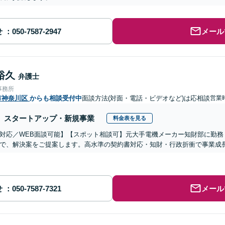
せ
メール
裕久
弁護士
事務所
市神奈川区
からも相談受付中
面談方法(対面・電話・ビデオなど)は応相談
営業
スタートアップ・新規事業
料金表を見る
対応／WEB面談可能】【スポット相談可】元大手電機メーカー知財部に勤務
で、解決案をご提案します。高水準の契約書対応・知財・行政折衝で事業成
せ
メール