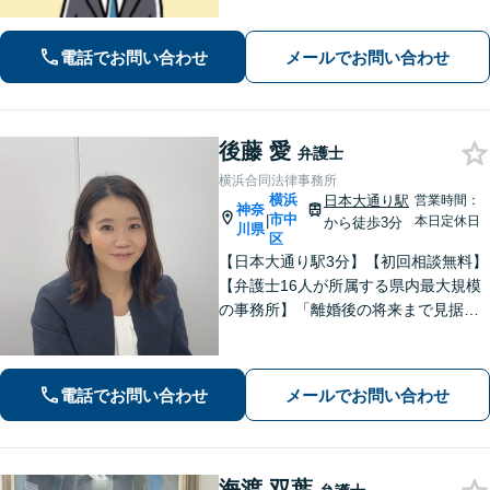
手続きはお任せ【借金・債務整理】手
続きはもちろん、再発防止策や今後の
生活のフォローも行います。
電話でお問い合わせ
メールでお問い合わせ
後藤 愛
弁護士
横浜合同法律事務所
横浜
日本大通り駅
営業時間：
神奈
市中
|
本日定休日
から徒歩3分
川県
区
【日本大通り駅3分】【初回相談無料】
【弁護士16人が所属する県内最大規模
の事務所】「離婚後の将来まで見据え
た解決策をご提案するので、一緒に最
適な解決策を見つけましょう」「幅広
い相続問題に対応する豊富な実績」
電話でお問い合わせ
メールでお問い合わせ
「相続登記義務化に対応」【WEB面談
対応】
海渡 双葉