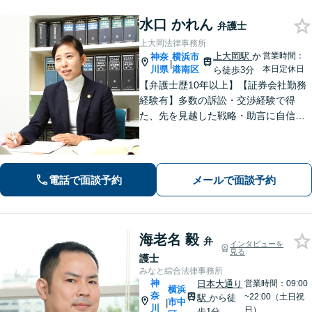
水口 かれん
弁護士
上大岡法律事務所
上大岡駅
か
営業時間：
神奈
横浜市
|
川県
港南区
本日定休日
ら徒歩3分
【弁護士歴10年以上】【証券会社勤務
経験有】多数の訴訟・交渉経験で得
た、先を見越した戦略・助言に自信が
あります。依頼者に寄り添いながら的
確にアドバイスいたします【平日夜
間・土日祝相談可】【上大岡駅直結】
電話で面談予約
メールで面談予約
海老名 毅
弁
インタビューを
見る
護士
みなと綜合法律事務所
神
日本大通り
営業時間：09:00
横浜
奈
~22:00（土日祝
駅
から徒
市中
|
川
日）
歩1分