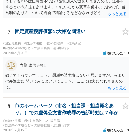
そもそもPTAは任意団体であり強制加入ではありませんので、退会を
するという方法もあります。 中にいながら変革を促すのであれば、当
番制のあり方について総会で議論するなどなさればどうでしょうか。
7
固定資産税評価額の大幅な間違い
#固定資産税
#自治体法務
#国や自治体
#住民訴訟
#自治体や学校などへの損害賠償・慰謝料請求
2019年6月20日
役にたった
3
内藤 政信
弁護士
教えてくれないでしょう。 慰謝料請求権はないと思いますが、もより
の弁護士に 聞いてみるといいでしょう。 ここでは力になれませんの
で。
8
市のホームページ（市名・担当課・担当職名あ
り。）での虚偽公文書作成罪の告訴時効は７年か
#自治体法務
#国や自治体
#住民訴訟
#自治体や学校などへの損害賠償・慰謝料請求
2018年9月19日
役にたった
3