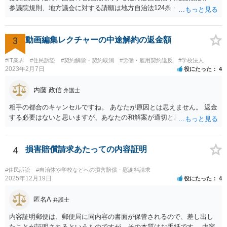
参議院規則、地方議会に対する請願は地方自治法124条・125条が定め
ています。 請願を行おうとする官公署にまず問いあわせるのが比較的
スムースかと思います。
3
動画編集レクチャーの中途解約の返金額
#IT業界
#住民訴訟
#契約解除・契約取消
#労働・雇用契約違反
#学校法人
2023年2月7日
役にたった
4
内藤 政信
弁護士
相手の都合のキャンセルですね。 あなたが原因とは思えません。 返金
する必要はないと思いますが、あなたの和解案が適切と思います。
4
損害賠償請求あたっての内容証明
#住民訴訟
#自治体や学校などへの損害賠償・慰謝料請求
2025年12月19日
役にたった
4
匿名A
弁護士
内容証明郵便は、郵便局に同内容の書面が保管されるので、差し出し
たことが証明されるというものですが、その本質はお手紙です。 内容