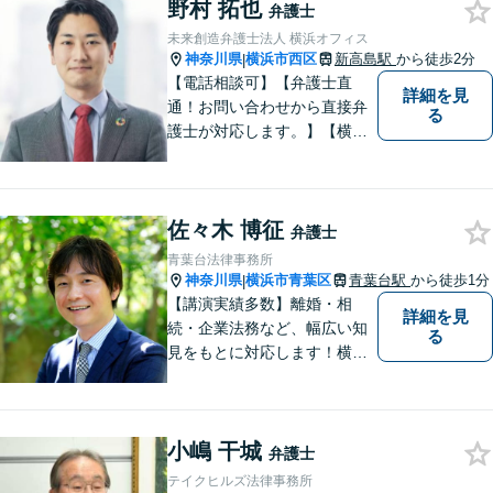
野村 拓也
弁護士
未来創造弁護士法人 横浜オフィス
神奈川県
横浜市西区
新高島駅
から徒歩2分
|
【電話相談可】【弁護士直
詳細を見
通！お問い合わせから直接弁
る
護士が対応します。】【横浜
駅徒歩6分】約450社の企業さ
まをサポート！顧問数は160
社超！企業法務／債権回収／
佐々木 博征
労働・雇用【法人・個人とも
弁護士
に対応】フットワークが軽
青葉台法律事務所
く、密なコミュニケーション
神奈川県
横浜市青葉区
青葉台駅
から徒歩1分
|
を心がけます。
【講演実績多数】離婚・相
詳細を見
続・企業法務など、幅広い知
る
見をもとに対応します！横
浜・川崎・町田等からもアク
セスが良い地域密着型の事務
所です【破産管財人経験あ
小嶋 干城
り】負債総額数億円の倒産申
弁護士
立ての実績あり【完全個室】
テイクヒルズ法律事務所