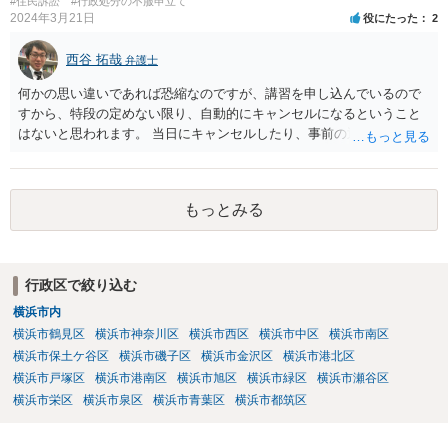
#住民訴訟
#行政処分の不服申立て
2024年3月21日
役にたった
2
西谷 拓哉
弁護士
何かの思い違いであれば恐縮なのですが、講習を申し込んでいるので
すから、特段の定めない限り、自動的にキャンセルになるということ
はないと思われます。 当日にキャンセルしたり、事前の通知なく不参
加となれば、講習料金は100%払わないといけなくなる可能性が高いも
のと思慮致します。
もっとみる
行政区で絞り込む
横浜市内
横浜市鶴見区
横浜市神奈川区
横浜市西区
横浜市中区
横浜市南区
横浜市保土ケ谷区
横浜市磯子区
横浜市金沢区
横浜市港北区
横浜市戸塚区
横浜市港南区
横浜市旭区
横浜市緑区
横浜市瀬谷区
横浜市栄区
横浜市泉区
横浜市青葉区
横浜市都筑区