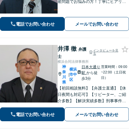
産問題でお悩みの方！丁寧にヒアリン
グ！最適なプランをご提案致します！
【関内駅徒歩5分】【初回面談無料】
【夜間/休日対応可能】
電話でお問い合わせ
メールでお問い合わせ
井澤 徹
弁護
インタビューを見
る
士
横浜合同法律事務所
神
日本大通り
営業時間：09:00
横浜
奈
~22:00（土日祝
駅
から徒
市中
|
川
日）
歩3分
区
県
【初回相談無料】【弁護士直通】【休
日夜間も対応可】【リピーター、ご紹
介多数】【解決実績多数】刑事事件、
債務整理、離婚、相続など幅広く対
応。迅速な対応と丁寧なサポートに努
電話でお問い合わせ
メールでお問い合わせ
めます。