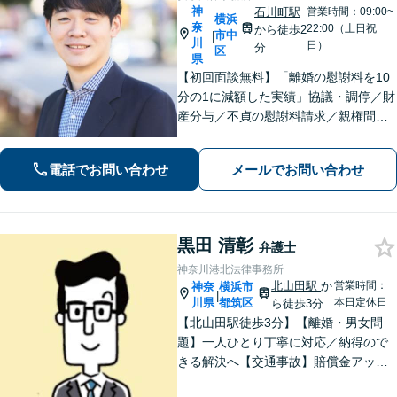
神
石川町駅
営業時間：09:00~
横浜
奈
22:00（土日祝
から徒歩2
市中
|
川
日）
分
区
県
【初回面談無料】「離婚の慰謝料を10
分の1に減額した実績」協議・調停／財
産分与／不貞の慰謝料請求／親権問題
などお任せください！「不動産オーナ
ーの顧問経験豊富」土地・建物の明渡
電話でお問い合わせ
メールでお問い合わせ
しや賃料回収など幅広くサポート【夜
間・休日面談可】【電話相談対応】
黒田 清彰
弁護士
神奈川港北法律事務所
北山田駅
か
営業時間：
神奈
横浜市
|
川県
都筑区
本日定休日
ら徒歩3分
【北山田駅徒歩3分】【離婚・男女問
題】一人ひとり丁寧に対応／納得ので
きる解決へ【交通事故】賠償金アップ
などに努めます。保険会社との交渉や