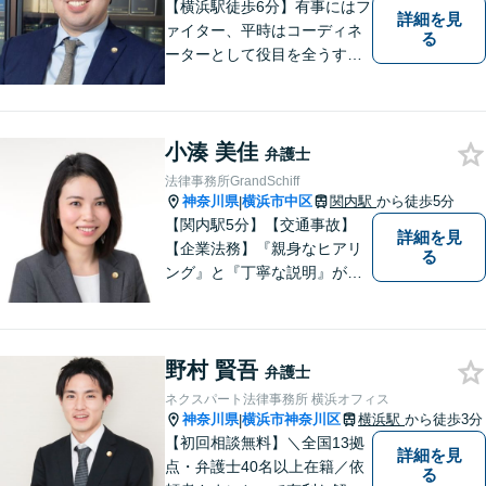
【横浜駅徒歩6分】有事にはフ
詳細を見
ァイター、平時はコーディネ
る
ーターとして役目を全うする
弁護士。行政事件も得意な弁
護士です。どんな難しい案件
でも依頼者の方の利益を尊重
小湊 美佳
します。【独占禁止法・下請
弁護士
法の著書執筆】
法律事務所GrandSchiff
神奈川県
横浜市中区
関内駅
から徒歩5分
|
【関内駅5分】【交通事故】
詳細を見
【企業法務】『親身なヒアリ
る
ング』と『丁寧な説明』がモ
ットーです。アフターケアと
予防策を含めた「トータルサ
ポート」をお届けします！依
野村 賢吾
頼者様が安心して将来を過ご
弁護士
せるようになるための支援を
ネクスパート法律事務所 横浜オフィス
いたします。
神奈川県
横浜市神奈川区
横浜駅
から徒歩3分
|
【初回相談無料】＼全国13拠
詳細を見
点・弁護士40名以上在籍／依
る