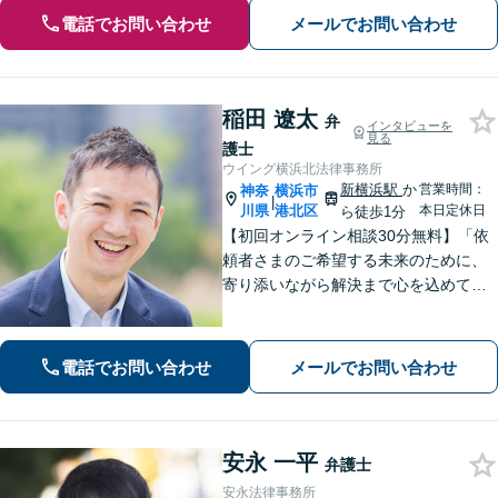
電話でお問い合わせ
メールでお問い合わせ
稲田 遼太
弁
インタビューを
見る
護士
ウイング横浜北法律事務所
新横浜駅
か
営業時間：
神奈
横浜市
|
川県
港北区
本日定休日
ら徒歩1分
【初回オンライン相談30分無料】「依
頼者さまのご希望する未来のために、
寄り添いながら解決まで心を込めて対
応します」不動産契約や売買、家賃滞
納など不動産トラブル／離婚協議や調
停など離婚問題／相続・遺言も対応
電話でお問い合わせ
メールでお問い合わせ
【新横浜1分】
安永 一平
弁護士
安永法律事務所