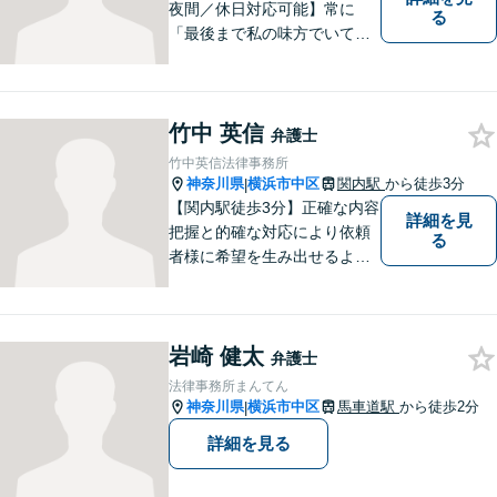
夜間／休日対応可能】常に
る
「最後まで私の味方でいてく
れる」と思っていただけるよ
うな弁護士でいられるように
心がけています。地域密着型
竹中 英信
の法律事務所として皆様のお
弁護士
力になれればと考えておりま
竹中英信法律事務所
す。
神奈川県
横浜市中区
関内駅
から徒歩3分
|
【関内駅徒歩3分】正確な内容
詳細を見
把握と的確な対応により依頼
る
者様に希望を生み出せるよう
に努めます。どんな悩み事で
も相談してください。
岩崎 健太
弁護士
法律事務所まんてん
神奈川県
横浜市中区
馬車道駅
から徒歩2分
|
詳細を見る