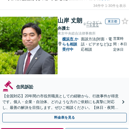
34件中 1-30件を表示
山岸 丈朗
東京都
インタビュ
ーを見る
弁護士
東京中央総合法律事務所
営業時
横浜市
か
面談方法(対面・電
らも相談
話・ビデオなど)は
間：本日
受付中
応相談
定休日
住民訴訟
【全国対応】20年間の市役所職員としての経験から、行政事件が得意
です。個人・企業・自治体、どのような方のご依頼にも真摯に対応
し、最善の解決を目指します。ぜひご相談ください。【休日・夜間相
談可】【ビデオ面談可】【銀座駅1分】
料金表を見る