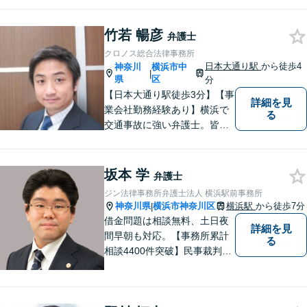
緒に考えさせていただきま
す。【夜間／休日対応可能】
難解な用語は極力用いずに平
竹若 暢彦
弁護士
易かつ具体的な説明を心がけ
クロノス総合法律事務所
ていますので、まずは一度お
日本大通り駅
から徒歩4
神奈川
横浜市中
|
気軽にご相談頂ければと思い
県
区
分
ます。
【日本大通り駅徒歩3分】【事
詳細を見
業会社勤務経験あり】横浜で
る
交通事故に強い弁護士。皆様
の貴重な時間が、より良い時
間になるよう、弁護士として
最大限サポートいたします。
坂本 学
弁護士
初回無料相談にて、お気軽に
ジン法律事務所弁護士法人 横浜駅前事務所
ご相談くださいませ。
神奈川県
横浜市神奈川区
横浜駅
から徒歩7分
|
借金問題は相談無料、土日夜
詳細を見
間早朝も対応。【事務所累計
る
相談4400件突破】民事裁判／
家事調停・審判／債務整理／
法人破産／相続／不貞トラブ
ル／離婚／男女問題