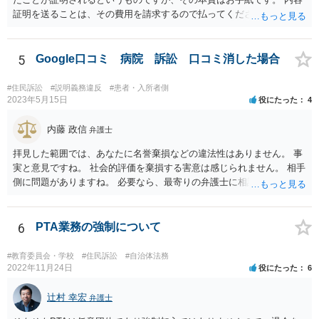
証明を送ることは、その費用を請求するので払ってくださいという申
出をお手紙で行ったというにすぎません。 そのため、相手がそれに応
じる義務が（内容証明郵便の効力として）生じるというものではな
く、無視されたらそれでおしまいです。 その後は、裁判を起こして判
5
Google口コミ 病院 訴訟 口コミ消した場合
決を得て強制的に支払ってもらえるようにするかどうかを検討する必
要があります。郵便を送らずに最初から裁判所に申し立てる方法もあ
#住民訴訟
#説明義務違反
#患者・入所者側
りえます。 弁護士に依頼する場合、何を依頼するかということをよく
2023年5月15日
役にたった
4
よく相談の上、決めるべきです。 単に内容証明郵便を作ってもらうだ
けでよいのかどうか（これだけなら数万円でしょう）、その後の交渉
内藤 政信
弁護士
を依頼するかどうか、請求金額との関係で、赤字になるかもしれない
拝見した範囲では、あなたに名誉棄損などの違法性はありません。 事
ので、交渉の依頼はしないのか、など、検討すべき点はいろいろあり
実と意見ですね。 社会的評価を棄損する害意は感じられません。 相手
ますので、まずは、お近くの弁護士に直接相談してみてください。
側に問題がありますね。 必要なら、最寄りの弁護士に相談して下さ
い。
6
PTA業務の強制について
#教育委員会・学校
#住民訴訟
#自治体法務
2022年11月24日
役にたった
6
辻村 幸宏
弁護士