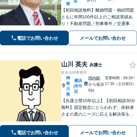
区
県
【初回相談無料】離婚問題・相続問題
ともに年間100件以上のご相談実績あ
り！不動産問題／刑事事件／交通事故
／借金問題／労働問題／債権回収にも
注力。これまで培ったノウハウを最大
電話でお問い合わせ
メールでお問い合わせ
限に活かし、最善の解決へ尽力します
【完全個室】【日本大通り駅2分】
山川 英夫
弁護士
延命法律事務所
神
関内駅
営業時間：09:30~
横浜
奈
17:30（土日祝日）
から徒歩
市中
|
川
0分
区
県
【弁護士歴10年以上】【初回相談30分
無料】固定観念にとらわれず、依頼者
さまの真のニーズに応える解決策を導
きます！不動産会社の顧問経験や、他
士業との連携で不動産トラブルや相続
電話でお問い合わせ
メールでお問い合わせ
問題にワンストップの対応も可能【WE