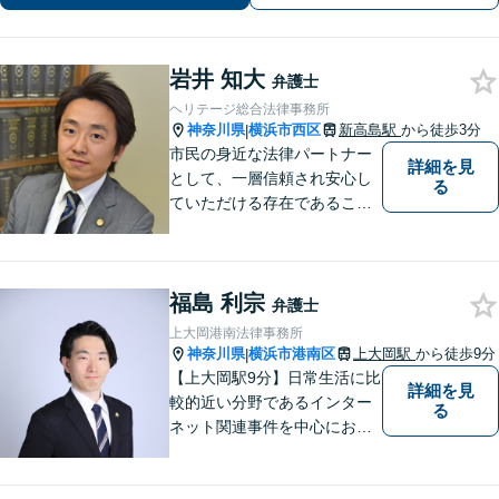
B面談対応】【関内駅3分】
岩井 知大
弁護士
ヘリテージ総合法律事務所
神奈川県
横浜市西区
新高島駅
から徒歩3分
|
市民の身近な法律パートナー
詳細を見
として、一層信頼され安心し
る
ていただける存在であること
を目指します。
福島 利宗
弁護士
上大岡港南法律事務所
神奈川県
横浜市港南区
上大岡駅
から徒歩9分
|
【上大岡駅9分】日常生活に比
詳細を見
較的近い分野であるインター
る
ネット関連事件を中心にお取
り扱いしております。【掲載
情報の削除交渉】手数料３万