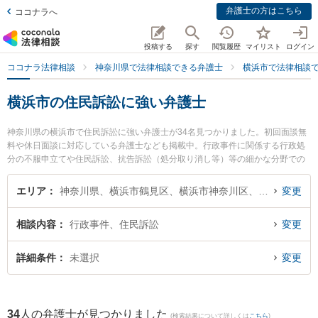
弁護士の方はこちら
ココナラへ
投稿する
探す
閲覧履歴
マイリスト
ログイン
ココナラ法律相談
神奈川県で法律相談できる弁護士
横浜市で法律相談
横浜市の住民訴訟に強い弁護士
神奈川県の横浜市で住民訴訟に強い弁護士が34名見つかりました。初回面談無
料や休日面談に対応している弁護士なども掲載中。行政事件に関係する行政処
分の不服申立てや住民訴訟、抗告訴訟（処分取り消し等）等の細かな分野での
絞り込み検索もでき便利です。特にウイング横浜北法律事務所の稲田 遼太弁護
士や安永法律事務所の安永 一平弁護士、神奈川港北法律事務所の黒田 清彰弁護
エリア
神奈川県、横浜市鶴見区、横浜市神奈川区、横浜市西区、横浜市中区、横浜市南区、横浜市保土ケ谷区、横浜市磯子区、横浜市金沢区、横浜市港北区、横浜市戸塚区、横浜市港南区、横浜市旭区、横浜市緑区、横浜市瀬谷区、横浜市栄区、横浜市泉区、横浜市青葉区、横浜市都筑区
変更
士のプロフィール情報や弁護士費用、強みなどが注目されています。『横浜市
で土日や夜間に発生した住民訴訟のトラブルを今すぐに弁護士に相談したい』
相談内容
行政事件、住民訴訟
変更
『住民訴訟のトラブル解決の実績豊富な近くの弁護士を検索したい』『初回相
談無料で住民訴訟を法律相談できる横浜市内の弁護士に相談予約したい』など
でお困りの相談者さんにおすすめです。
詳細条件
未選択
変更
34
人の弁護士が見つかりました
(検索結果について詳しくは
こちら
)