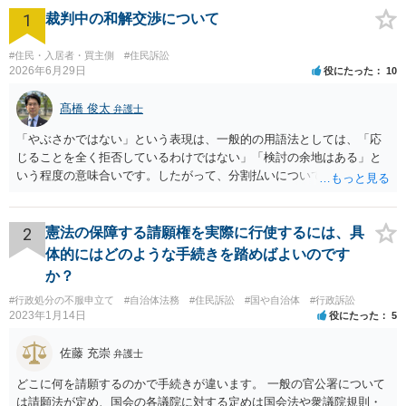
1
裁判中の和解交渉について
#住民・入居者・買主側
#住民訴訟
2026年6月29日
役にたった
10
髙橋 俊太
弁護士
「やぶさかではない」という表現は、一般的の用語法としては、「応
じることを全く拒否しているわけではない」「検討の余地はある」と
いう程度の意味合いです。したがって、分割払いについて、直ちに拒
絶されているわけではないと受け止めてよいと思います。もっとも、
「吝かではない」と言われたからといって、分割案に合意したという
意味ではありません。相手方司法書士の発言も、「分割案を検討する
2
憲法の保障する請願権を実際に行使するには、具
余地はあるが、正式な回答は相手方本人と協議したうえで行う」とい
体的にはどのような手続きを踏めばよいのです
う趣旨と捉えるのが自然だと思われます。 司法書士が窓口になってい
か？
るのであれば、今後は、相手方本人に直接連絡するのではなく、司法
#行政処分の不服申立て
#自治体法務
#住民訴訟
#国や自治体
#行政訴訟
書士を通じてやり取りする方が適切な対応となります。直接交渉を続
2023年1月14日
役にたった
5
けると、「勝手に話を進めた」と受け取られ、かえって交渉がこじれ
る可能性があります。対応としては、分割払いを希望する理由、頭金
佐藤 充崇
弁護士
の有無、毎月の支払額、支払日、遅れた場合の扱いなどを整理し、書
面又はメールで正式な和解案として提示するとよいでしょう。
どこに何を請願するのかで手続きが違います。 一般の官公署について
は請願法が定め、国会の各議院に対する定めは国会法や衆議院規則・