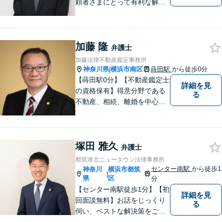
頼者さまにとって有利な解決
になるよう、最後まで諦めず
に闘います！借金問題/離婚・
男女問 題/相続/交通事故/刑事
加藤 隆
事件など、ご相談ください
弁護士
【夜間・休日対応】
加藤法律不動産鑑定事務所
神奈川県
横浜市南区
蒔田駅
から徒歩0分
|
【蒔田駅0分】【不動産鑑定士
詳細を見
の資格保有】得意分野である
る
不動産、相続、離婚を中心に
様々な分野の業務を行なって
おります。 今まで培ってきた
経験も活かして、依頼者に寄
塚田 雅久
り添った弁護活動を目指しま
弁護士
す。 お困りの方はぜひご相談
都筑港北ニュータウン法律事務所
ください。
センター南駅
から徒歩1
神奈川
横浜市都筑
|
県
区
分
【センター南駅徒歩1分】【初
詳細を見
回面談無料】お話をじっくり
る
伺い、ベストな解決策をご一