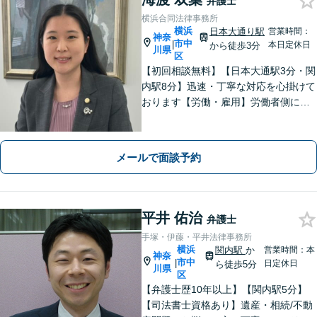
弁護士
横浜合同法律事務所
横浜
日本大通り駅
営業時間：
神奈
市中
|
本日定休日
から徒歩3分
川県
区
【初回相談無料】【日本大通駅3分・関
内駅8分】迅速・丁寧な対応を心掛けて
おります【労働・雇用】労働者側に特
化。泣き寝入りはせずにお気軽にご相
談を【離婚】男女ともに豊富な解決実
績！不貞慰謝料、財産分与、養育費
メールで面談予約
等、お任せください【弁護士歴10年以
上】
平井 佑治
弁護士
手塚・伊藤・平井法律事務所
横浜
関内駅
か
営業時間：本
神奈
市中
|
日定休日
ら徒歩5分
川県
区
【弁護士歴10年以上】【関内駅5分】
【司法書士資格あり】遺産・相続/不動