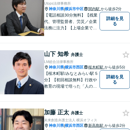
スの提供を心がけておりま
Utops法律事務所
す。お困りの場合は、ぜひご
神奈川県
横浜市中区
関内駅
から徒歩2分
|
相談ください。
【電話相談30分無料】【残業
詳細を見
代、管理監督者、労災／企業
る
法務に注力】【上場企業で社
内弁護士を経験】経済産業省
へ出向していた弁護士を含む3
名の協力体制で多角的にサポ
山下 知希
ート！メーカー・建築・教育
弁護士
など幅広い業種への対応実績
LM総合法律事務所
あり！
神奈川県
横浜市西区
桜木町駅
から徒歩5分
|
【桜木町駅/みなとみらい駅 5
詳細を見
分】【初回相談無料】行政や
る
教育の現場で培った「人の話
に丁寧に耳を傾ける姿勢」を
大切にしています。どんな小
さなことでも安心してお話し
加藤 正太
ください。「相談してよかっ
弁護士
た」と思える解決を共に目指
未来創造弁護士法人 横浜オフィス
します。
神奈川県
横浜市西区
新高島駅
から徒歩2分
|