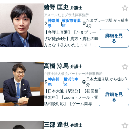
円から承ります。まずはメー
猪野 匡史
ルにて掲載情報のURL等をお
弁護士
送りください。見込み、費用
アスールたまプラ法律事務所
等をご案内させていただきま
たまプラーザ駅
から徒歩
神奈川
横浜市青葉
|
す。
県
区
4分
【弁護士直通】【たまプラー
詳細を見
ザ駅徒歩4分】貴方・貴社の味
る
方となり尽力いたします！当
日相談ができる場合もありま
すのでまずはお気軽にご相談
ください。
高橋 涼馬
弁護士
弁護士法人横浜パートナー法律事務所
日本大通り駅
から徒歩3
神奈川
横浜市中
|
県
区
分
【日本大通り駅3分】【初回相
詳細を見
談無料】【zoom・メール・電
る
話相談対応】【ゲーム業界・
ストリーマー業界注力】事業
活動を止めない迅速なレスポ
ンスと丁寧なリーガルサービ
三部 達也
弁護士