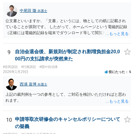
中尾田 隆
弁護士
公文書といいますか、「文書」というには、物としての紙に記載され
ていることが原則です。 したがって、ホームページという電磁的記録
（正確には電磁的記録を端末でダウンロード等して閲覧用のソフトで
表示している画面）は文書ではありません。刑法１６１条の２に該当
するか否かとなります。 また、自動計算シートが「権利、義務又は事
実証明に関する電磁的記録」に該当するか否かは、具体的な裁判とな
9
自治会退会後、新規則が制定され割増負担金20,0
ったときに裁判所がどのように判断するかは予測できません。 私見で
00円の支払請求が突然来た
すが、一般論としては、ホームページ上の自動計算シートはあくまで
#住民訴訟
#行政訴訟
#国や自治体
参考の情報であり、何か手続きをするさいに具体的に算定することに
2026年1月29日
役にたった
5
なると思われますので、「権利、義務又は事実証明に関する電磁的記
録」に該当しないと考えられます。 なお、刑法１６１条の２は「人の
西浦 嘉博
弁護士
事務処理を誤らせる目的で、」という要件がかかっているため、当該
目的を欠く場合は刑法１６１条の２に該当しません。
上記の裁判例を一つの参考として、ご対応を検討いただければと思わ
れます。
10
申請等取次研修会のキャンセルポリシーについて
の疑義