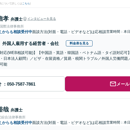
果について詳しくは
こちら
)
信孝
弁護士
インタビューを見る
RE国際法律事務所
市
からも相談受付中
面談方法(対面・電話・ビデオなど)は応相談
営業時間：本
外国人雇用する経営者・会社
料金表を見る
対応(WEB相談可能)】【中国語・英語・韓国語・ベトナム語・タイ語対応可
・日本法人顧問）／ビザ・在留資格／貿易・税関トラブル／外国人労働問題
可能
せ
メール
裕哉
弁護士
沢綜合法律事務所
市
からも相談受付中
面談方法(対面・電話・ビデオなど)は応相談
営業時間：本