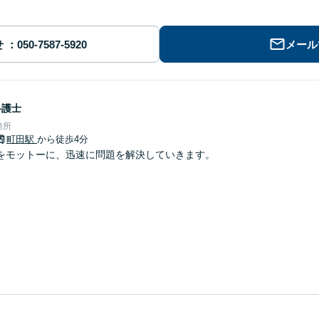
せ
メール
弁護士
務所
町田駅
から徒歩4分
をモットーに、迅速に問題を解決していきます。