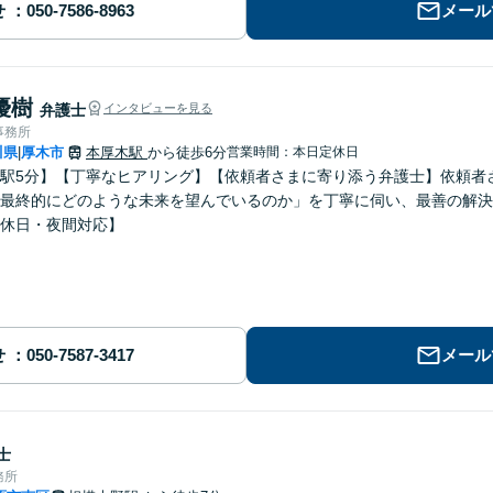
せ
メール
優樹
弁護士
インタビューを見る
事務所
川県
厚木市
本厚木駅
から徒歩6分
営業時間：本日定休日
|
駅5分】【丁寧なヒアリング】【依頼者さまに寄り添う弁護士】依頼者
最終的にどのような未来を望んでいるのか」を丁寧に伺い、最善の解決
休日・夜間対応】
せ
メール
士
務所