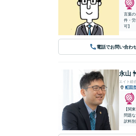
言葉の
件・労
可】
電話でお問い合わ
永山 
エイト総
町田
【関東
問題な
訳料別