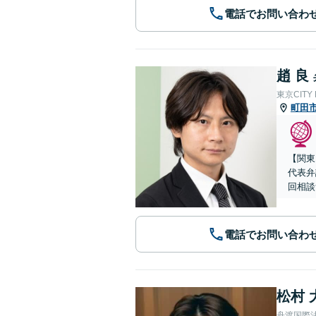
電話でお問い合わ
趙 良
東京CITY
町田
【関東
代表弁
回相談
電話でお問い合わ
松村 
舟渡国際