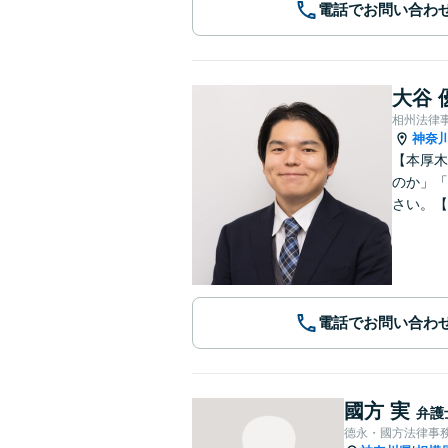
電話でお問い合わ
大谷 
相州法律
神奈
【本厚木
のか」「
さい。【
電話でお問い合わ
國方 実
弁護
德永・國方法律事