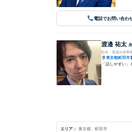
電話でお問い合わ
渡邉 祐太
松本・渡邉法律事
東京都
町田市
|
「話しやすい」
エリア
東京都、町田市