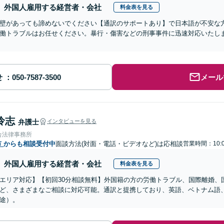
外国人雇用する経営者・会社
料金表を見る
壁があっても諦めないでください【通訳のサポートあり】で日本語が不安な
働トラブルはお任せください。暴行・傷害などの刑事事件に迅速対応いたし
せ
メール
怜志
弁護士
インタビューを見る
合法律事務所
市
からも相談受付中
面談方法(対面・電話・ビデオなど)は応相談
営業時間：10:
外国人雇用する経営者・会社
料金表を見る
エリア対応】【初回30分相談無料】外国籍の方の労働トラブル、国際離婚、
ど、さまざまなご相談に対応可能。通訳と提携しており、英語、ベトナム語
途）。