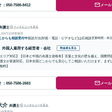
せ
メール
弁護士
インタビューを見る
 LIGHT法律事務所
市
からも相談受付中
面談方法(対面・電話・ビデオなど)は応相談
営業時間：本
外国人雇用する経営者・会社
料金表を見る
エリア対応】【日本と中国の弁護士資格有】言葉と文化の壁を越え、国際問
護士が直接対応。日本全国どこからでも安心してご相談いただけます。まず
無料】
せ
メール
大介
弁護士
インタビューを見る
法律事務所