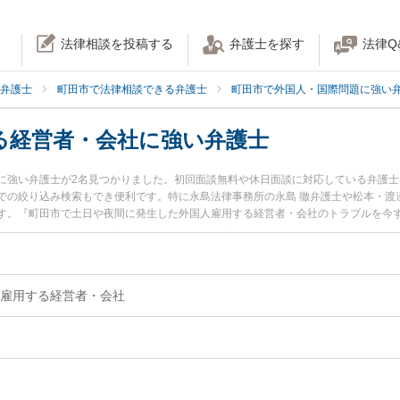
法律相談を投稿する
弁護士を探す
法律Q
弁護士
町田市で法律相談できる弁護士
町田市で外国人・国際問題に強い
る経営者・会社に強い弁護士
に強い弁護士が2名見つかりました。初回面談無料や休日面談に対応している弁護
での絞り込み検索もでき便利です。特に永島法律事務所の永島 徹弁護士や松本・渡
す。『町田市で土日や夜間に発生した外国人雇用する経営者・会社のトラブルを今
弁護士を検索したい』『初回相談無料で外国人雇用する経営者・会社を法律相談で
雇用する経営者・会社