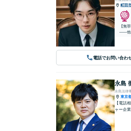
町田
【無罪
——他
電話でお問い合わ
永島 
永島法律
東京
【電話相
ャー企業