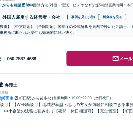
市
からも相談受付中
面談方法(対面・電話・ビデオなど)は応相談
営業時間：本
外国人雇用する経営者・会社
事例を見る(3件)
料金表を見る
獲得】【中文対応】【全国対応】警察庁の公式解釈を高裁で砕いた弁護士。
事務所に断られた案件も徹底的に闘い抜く。
せ
メール
徹
弁護士
事務所
都
町田市
町田駅
から徒歩4分
営業時間：10:00~22:00（土日祝日）
|
談可】【WEB面談可】地域密着型・地元の方々が気軽に相談できる事
・中小企業の法務に強みあり【夜間・休日相談可】【完全個室】【町田