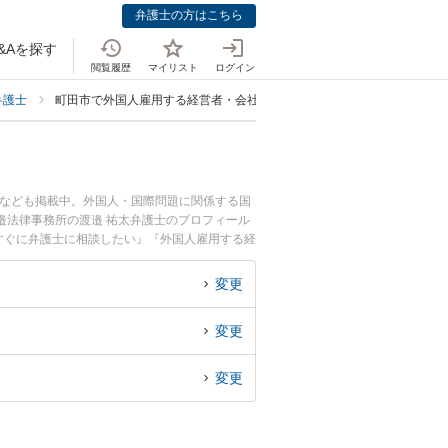
弁護士の方はこちら
&Aを探す
閲覧履歴
マイリスト
ログイン
弁護士
町田市で外国人雇用する経営者・会社に強い弁護士
士なども掲載中。外国人・国際問題に関係する国
邉法律事務所の渡邉 祐太弁護士のプロフィール
すぐに弁護士に相談したい』『外国人雇用する経
きる町田市内の弁護士に相談予約したい』などで
変更
変更
変更