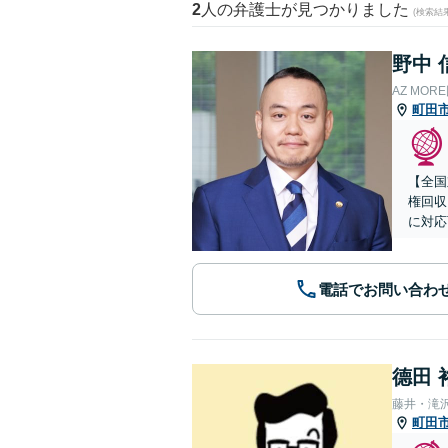
2
人の弁護士が見つかりました
(検索結
野中 
AZ MO
町田
【全国
権回収
に対応
電話でお問い合わ
德田 
藤井・滝
町田