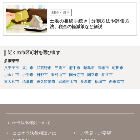
相続・遺言
土地の相続手続き│分割方法や評価方
法、税金の軽減策など解説
近くの市区町村を選び直す
多摩東部
八王子市
立川市
武蔵野市
三鷹市
府中市
昭島市
調布市
町田市
小金井市
小平市
日野市
東村山市
国分寺市
国立市
狛江市
東大和市
清瀬市
東久留米市
武蔵村山市
多摩市
稲城市
西東京市
ココナラ法律相談について
ココナラ法律相談とは
ご意見・ご要望