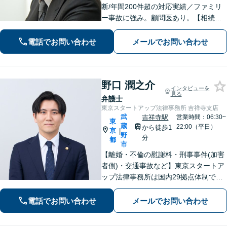
断/年間200件超の対応実績／ファミリ
ー事故に強み。顧問医あり。【相続問
題】遺産分割協議から訴訟、生前の相
続対策まで実績多数【医療機関】労務
電話でお問い合わせ
メールでお問い合わせ
等、平時の対応から医療過誤などの有
事対応まで
野口 潤之介
インタビューを
見る
弁護士
東京スタートアップ法律事務所 吉祥寺支店
武
吉祥寺駅
営業時間：06:30~
東
蔵
22:00（平日）
から徒歩1
京
|
野
分
都
市
【離婚・不倫の慰謝料・刑事事件(加害
者側)・交通事故など】東京スタートア
ップ法律事務所は国内29拠点体制で全
国対応！【ご自宅からの電話相談にも
対応(法律相談は完全予約制)】各分野で
電話でお問い合わせ
メールでお問い合わせ
専門性の高い弁護士が寄り添い解決を
サポートします。