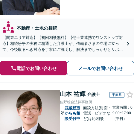
不動産・土地の相続
【関東エリア対応】【初回相談無料】【他士業連携でワンストップ対
応】相続紛争の実務に精通した弁護士が、依頼者さまの立場に立っ
て、今後取るべき対応を丁寧にご説明し、解決までしっかりとサポー
トいたします。お気軽にご相談ください。【WEB面談可】
電話でお問い合わせ
メールでお問い合わせ
山本 祐輝
弁護士
千葉県
佐野総合法律事務所
営業時間：0
武蔵野市
面談方法(対面・
からも相
電話・ビデオな
9:00~17:00
談受付中
ど)は応相談
（平日）