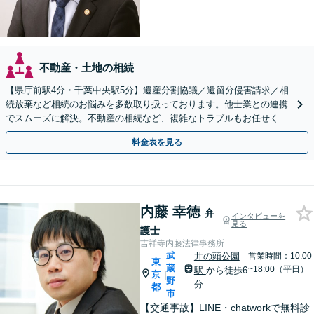
不動産・土地の相続
【県庁前駅4分・千葉中央駅5分】遺産分割協議／遺留分侵害請求／相
続放棄など相続のお悩みを多数取り扱っております。他士業との連携
でスムーズに解決。不動産の相続など、複雑なトラブルもお任せくだ
さい。【初回面談相談30分無料】
料金表を見る
内藤 幸徳
弁
インタビューを
見る
護士
吉祥寺内藤法律事務所
武
井の頭公園
営業時間：10:00
東
蔵
~18:00（平日）
駅
から徒歩6
京
|
野
分
都
市
【交通事故】LINE・chatworkで無料診