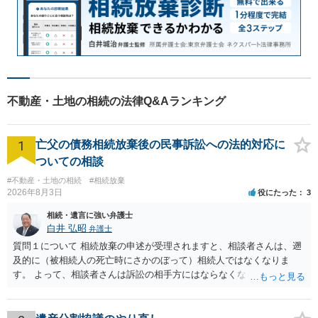
不動産・土地の相続の法律Q&Aランキング
1
亡父の債務相続放棄後の民事訴訟への法的対応に
ついての相談
#不動産・土地の相続
#相続放棄
2026年8月3日
役にたった
3
相続・遺言に強い弁護士
白井 弘昭
弁護士
質問１について 相続放棄の申述が受理されますと、相談者さんは、遡
及的に（被相続人の死亡時にさかのぼって）相続人ではなくなりま
す。 よって、相談者さんは訴訟の相手方にはならなくなるので（明け
渡し請求の対象ではなくなるので）請求棄却となります。 相続放棄受
理証明を家庭裁判所で取得し、コピーを答弁書に添えて裁判所に提出
してください。 質問２について 請求棄却を求める答弁書を提出すれ