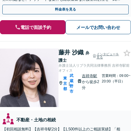
野市／三鷹市／小金井市／杉並区／練馬区など」
料金表を見る
電話で面談予約
メールでお問い合わせ
藤井 沙織
弁
インタビューを
見る
護士
弁護士法人リブラ共同法律事務所 吉祥寺駅前
オフィス
武
吉祥寺駅
営業時間：09:00~
東
蔵
20:00（平日）
から徒歩2
京
|
野
分
都
市
不動産・土地の相続
【初回相談無料】【吉祥寺駅2分】【1,500件以上のご相談実績】「相