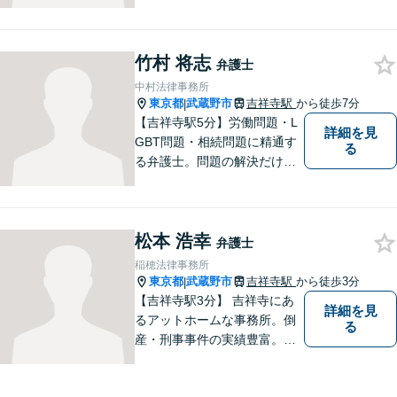
事件であっても事実関係やご
要望は異なるため、お一人お
ひとりに寄り添って問題解決
竹村 将志
を図ります。お困りごとがあ
弁護士
ればお気軽にご相談くださ
中村法律事務所
い！
東京都
武蔵野市
吉祥寺駅
から徒歩7分
|
【吉祥寺駅5分】労働問題・L
詳細を見
GBT問題・相続問題に精通す
る
る弁護士。問題の解決だけで
なく、トラブルを防ぐ予防法
務にも力を入れています。問
題が大きくなる前に、お早め
松本 浩幸
にご相談ください！皆様に寄
弁護士
り添い、納得の解決を目指し
稲穂法律事務所
ます。
東京都
武蔵野市
吉祥寺駅
から徒歩3分
|
【吉祥寺駅3分】 吉祥寺にあ
詳細を見
るアットホームな事務所。倒
る
産・刑事事件の実績豊富。
【予約制】【休日面談可】
【法テラス利用可】