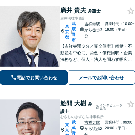
廣井 貴夫
弁護士
廣井法律事務所
武
吉祥寺駅
営業時間：10:00~
東
蔵
19:00（平日）
から徒歩3
京
|
野
分
都
市
【吉祥寺駅３分／完全個室】離婚・不
動産を中心に、労働・債権回収・企業
法務など、個人・法人を問わず幅広く
対応。丁寧にお話を伺い、それぞれの
事情に応じた最適な解決をご提案しま
電話でお問い合わせ
メールでお問い合わせ
す。「誰に相談したらよいのか分から
ない」とお悩みの方も、お気軽にご相
談ください。
舩間 大樹
弁
インタビューを
見る
護士
むさしのきずな法律事務所
武
吉祥寺駅
営業時間：09:00~
東
蔵
20:00（平日）
から徒歩2
京
|
野
分