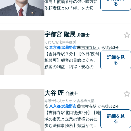
体制！依頼者様の強い味方に
る
依頼者様との「絆」を大切
に。相続・遺言、不動産・住
まい、労働・雇用（会社
側）、離婚・男女問題 、債権
宇都宮 隆展
回収、企業法務、刑事事件、
弁護士
インターネットなど
くにたち法律事務所
東京都
武蔵野市
吉祥寺駅
から徒歩3分
|
【吉祥寺駅３分】【休日/夜間
詳細を見
相談可】顧客の目線に立ち、
る
顧客の利益・納得・安心のた
めに法律問題に全力で取り組
みます。お困りの方は、お気
軽にご相談ください。
大谷 匠
弁護士
弁護士法人オリオン 吉祥寺支部
東京都
武蔵野市
吉祥寺駅
から徒歩2分
|
【吉祥寺駅北口徒歩2分】【地
詳細を見
域の市民と企業の皆様と共に
る
歩む法律事務所】類型が同じ