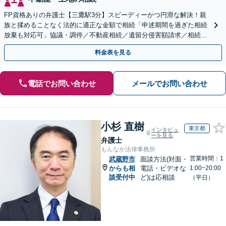
FP資格ありの弁護士【三鷹駅3分】スピーディーかつ円滑な解決！親
族と揉めることなく法的に適正な金額で相続「申述期間を過ぎた相続
放棄も対応可」協議・調停／不動産相続／遺留分侵害額請求／相続放
棄／遺言書作成【明確な報酬体系】【平日夜間OK】
料金表を見る
電話でお問い合わせ
メールでお問い合わせ
小杉 直樹
東京都
インタビュ
ーを見る
弁護士
もんなか法律事務所
営業時間：1
武蔵野市
面談方法(対面・
からも相
電話・ビデオな
1:00~20:00
談受付中
ど)は応相談
（平日）