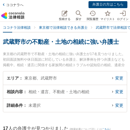
弁護士の方はこちら
ココナラへ
投稿する
探す
閲覧履歴
マイリスト
ログイン
ココナラ法律相談
東京都で法律相談できる弁護士
武蔵野市で法律相談
武蔵野市の不動産・土地の相続に強い弁護士
東京都の武蔵野市で不動産・土地の相続に強い弁護士が17名見つかりました。
初回面談無料や休日面談に対応している弁護士、解決事例を持つ弁護士なども
掲載中。相続・遺言に関係する家族間の相続トラブルや認知症の相続、遺産分
割等の細かな分野での絞り込み検索もでき便利です。特に弁護士法人リブラ共
同法律事務所 吉祥寺駅前オフィスの菅原 仁人弁護士や武蔵境法律事務所の飯田
エリア
東京都、武蔵野市
変更
正伸弁護士、弁護士法人リブラ共同法律事務所 吉祥寺駅前オフィスの二又 朋之
弁護士のプロフィール情報や弁護士費用、強みなどが注目されています。『武
相談内容
相続・遺言、不動産・土地の相続
変更
蔵野市で土日や夜間に発生した不動産・土地の相続のトラブルを今すぐに弁護
士に相談したい』『不動産・土地の相続のトラブル解決の実績豊富な近くの弁
護士を検索したい』『初回相談無料で不動産・土地の相続を法律相談できる武
詳細条件
未選択
変更
蔵野市内の弁護士に相談予約したい』などでお困りの相談者さんにおすすめで
す。
17
人の弁護士が見つかりました
(検索結果について詳しくは
こちら
)