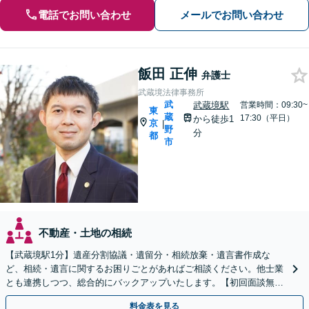
電話でお問い合わせ
メールでお問い合わせ
飯田 正伸
弁護士
武蔵境法律事務所
武
武蔵境駅
営業時間：09:30~
東
蔵
17:30（平日）
から徒歩1
京
|
野
分
都
市
不動産・土地の相続
【武蔵境駅1分】遺産分割協議・遺留分・相続放棄・遺言書作成な
ど、相続・遺言に関するお困りごとがあればご相談ください。他士業
とも連携しつつ、総合的にバックアップいたします。【初回面談無
料】【休日・夜間面談可】
料金表を見る