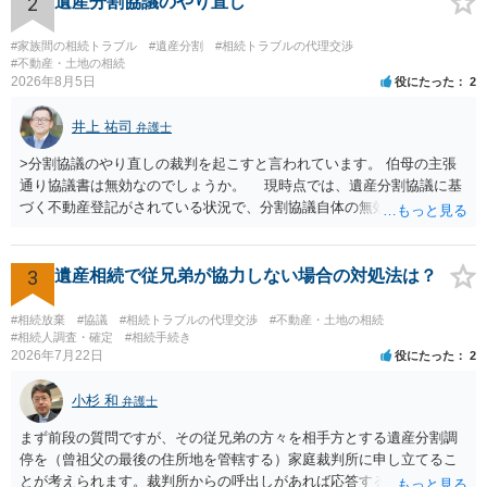
2
遺産分割協議のやり直し
ば、第１回期日は出席する必要がありません。その日は差支え（用事
があり出席できない）との記載で十分です。 質問３について 弁護士で
#家族間の相続トラブル
#遺産分割
#相続トラブルの代理交渉
はないので、ｍｉｎｔｓでの提出の必要は無いと思います。郵送（期
#不動産・土地の相続
2026年8月5日
役にたった
2
限までに届けばよい）で十分です。 詳細は、書面記載の裁判所書記官
にお問い合わせください。 以上、ご参考まで。
井上 祐司
弁護士
>分割協議のやり直しの裁判を起こすと言われています。 伯母の主張
通り協議書は無効なのでしょうか。 現時点では、遺産分割協議に基
づく不動産登記がされている状況で、分割協議自体の無効を裁判所が
認めたわけではないので、分割協議の効力に影響はありません。 先
方の訴訟の主張及び立証次第ですが、 ・御祖母様の認知能力に関する
医師の意見書、筆跡鑑定 が提出されればその効力が否定される可能性
3
遺産相続で従兄弟が協力しない場合の対処法は？
はありますが、 ・伯母様自身が分割協議に加わっていること ・御祖母
様の意に反する遺産分割協議を行う実益が誰にあったかの立証が困難
#相続放棄
#協議
#相続トラブルの代理交渉
#不動産・土地の相続
であること からすると、実際に遺産分割協議の効力が否定される可能
#相続人調査・確定
#相続手続き
2026年7月22日
役にたった
2
性はそれほど高くない（立証のハードルは非常に高い）ということが
言えると思います。
小杉 和
弁護士
まず前段の質問ですが、その従兄弟の方々を相手方とする遺産分割調
停を（曾祖父の最後の住所地を管轄する）家庭裁判所に申し立てるこ
とが考えられます。裁判所からの呼出しがあれば応答する可能性がま