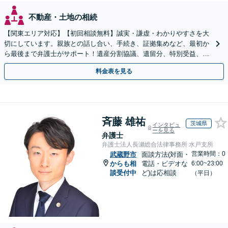
不動産・土地の相続
【関東エリア対応】【初回相談無料】誠実・謙虚・わかりやすさを大
切にしています。親族との話し合い、手続き、証拠集めなど、最初か
ら最後まで弁護士がサポート！遺産分割協議、遺留分、特別受益、使
い込み、相続放棄など、お任せ【弁護士歴15年以上】
料金表を見る
斉藤 雄祐
茨城県
インタビュ
ーを見る
弁護士
弁護士法人長瀬総合法律事務所 水戸支所
営業時間：0
武蔵野市
面談方法(対面・
からも相
電話・ビデオな
6:00~23:00
談受付中
ど)は応相談
（平日）