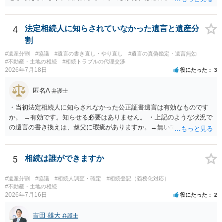
だあるのではないでしょうか。 後段の質問については、相続放棄は可
能と思われます。時間が思った以上にないので必要書類をてきぱきと
揃える必要があります。その点是非御注意ください。
4
法定相続人に知らされていなかった遺言と遺産分
割
#遺産分割
#協議
#遺言の書き直し・やり直し
#遺言の真偽鑑定・遺言無効
#不動産・土地の相続
#相続トラブルの代理交渉
2026年7月18日
役にたった
3
匿名A
弁護士
・当初法定相続人に知らされなかった公正証書遺言は有効なものです
か。 →有効です。知らせる必要はありません。 ・上記のような状況で
の遺言の書き換えは、叔父に瑕疵がありますか。→無いです。 ・分割
する場合の比率は、現状で、客観的に見てどの程度が妥当と考えられ
ますか。 →本人が自由に決められますので、どこが妥当とは言えない
です。客観的な基準もありません。 ・できれば穏やかに、分割を拒否
5
相続は誰ができますか
することはできますか。 →分割を拒否するということは、遺産はいら
ないということでしょうか。遺言で、受取を指定されててもいらない
#遺産分割
#協議
#相続人調査・確定
#相続登記（義務化対応）
と拒否することはできます。理由を説明する必要はありません。
#不動産・土地の相続
2026年7月16日
役にたった
2
吉田 雄大
弁護士