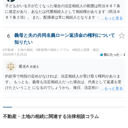
子どもがいる方が亡くなった場合の法定相続人の範囲は民法８８７条
に規定があり、あなたは代襲相続人として相続権があります（民法８
８７条２項）。 また、配偶者は常に相続人となります（民法８９０
条）。 「祖父の子供３人」の方の配偶者がご健在であれば、その方に
も相続権があります。つまり、孫５人に加えて「おじ又はおば」にも
相続権がある可能性があります。
6
義母と夫の共同名義ローン返済金の権利について
知りたい
#不動産・土地の相続
#家族間の相続トラブル
#相続人調査・確定
2026年7月25日
役にたった
1
匿名A
弁護士
約款等で特段の定めがなければ、法定相続人が受け取り権利がありま
す。 もっとも、義母も法定相続人だった場合は、代表として返還を受
けたということ になるのでしょうから、後日、法定相続分に基づいて
精算を求めることは可能と思います。
不動産・土地の相続に関連する法律相談コラム