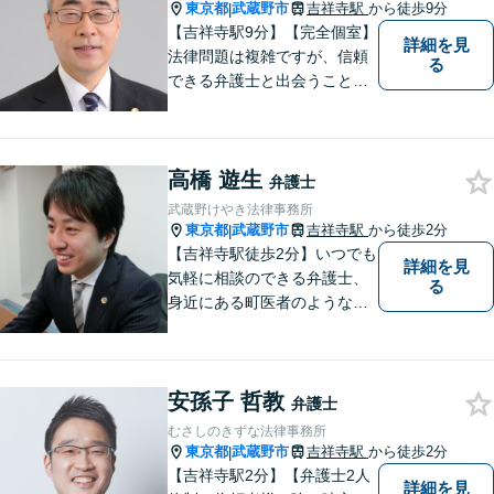
東京都
武蔵野市
吉祥寺駅
から徒歩9分
|
【吉祥寺駅9分】【完全個室】
詳細を見
法律問題は複雑ですが、信頼
る
できる弁護士と出会うことで
解決への道が開けます。 関係
があるか分からないことで
も、ためらわずにご相談くだ
高橋 遊生
さい。一緒に最善の解決策を
弁護士
見つけましょう。【迅速な対
武蔵野けやき法律事務所
応】
東京都
武蔵野市
吉祥寺駅
から徒歩2分
|
【吉祥寺駅徒歩2分】いつでも
詳細を見
気軽に相談のできる弁護士、
る
身近にある町医者のような弁
護士を目指しております。一
人ひとりの納得のいく解決の
ために、一緒に全力で取り組
安孫子 哲教
みます。お気軽にご相談くだ
弁護士
さい。
むさしのきずな法律事務所
東京都
武蔵野市
吉祥寺駅
から徒歩2分
|
【吉祥寺駅2分】【弁護士2人
詳細を見