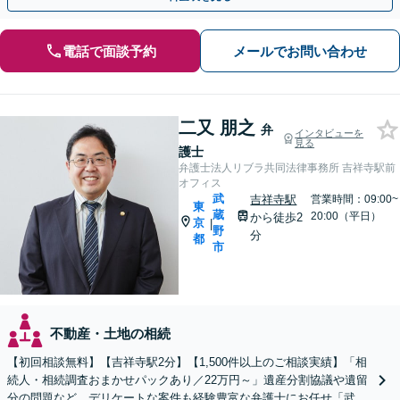
電話で面談予約
メールでお問い合わせ
二又 朋之
弁
インタビューを
見る
護士
弁護士法人リブラ共同法律事務所 吉祥寺駅前
オフィス
武
吉祥寺駅
営業時間：09:00~
東
蔵
20:00（平日）
から徒歩2
京
|
野
分
都
市
不動産・土地の相続
【初回相談無料】【吉祥寺駅2分】【1,500件以上のご相談実績】「相
続人・相続調査おまかせパックあり／22万円～」遺産分割協議や遺留
分の問題など、デリケートな案件も経験豊富な弁護士にお任せ「武蔵