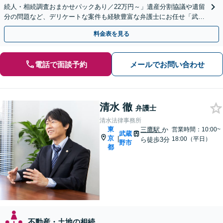
続人・相続調査おまかせパックあり／22万円～」遺産分割協議や遺留
分の問題など、デリケートな案件も経験豊富な弁護士にお任せ「武蔵
野市／三鷹市／小金井市／杉並区／練馬区など」
料金表を見る
電話で面談予約
メールでお問い合わせ
清水 徹
弁護士
清水法律事務所
東
三鷹駅
か
営業時間：10:00~
武蔵
京
|
18:00（平日）
ら徒歩3分
野市
都
不動産・土地の相続