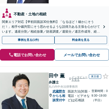
不動産・土地の相続
関東エリア対応【💬初回面談30分無料】「なるほど！確かにそう
だ！」相手や裁判官にそう思わせるような説得力ある主張を心がけて
います。遺産分割／相続放棄／財産調査／遺留分／遺言作成等、経験
豊富な事務所。複雑な手続を代行【年間相談100件以上】
事例を見る(1件)
料金表を見る
電話でお問い合わせ
メールでお問い合わせ
田中 薫
東京都
インタビュー
を見る
弁護士
丸の内中央法律事務所
営業時間：0
武蔵野市
面談方法(対面・
からも相
電話・ビデオな
9:30~19:00
談受付中
ど)は応相談
（平日）