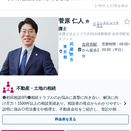
17件中 1-17件を表示
菅原 仁人
弁
インタビューを
見る
護士
弁護士法人リブラ共同法律事務所 吉祥寺駅前
オフィス
武
吉祥寺駅
営業時間：09:00~
東
蔵
20:00（平日）
から徒歩2
京
|
野
分
都
市
不動産・土地の相続
🟠初回相談0円🟠相続トラブルのお悩みに真摯に向き合い、解決に向
け尽力！1500件以上の相談実績あり。相談者の視点からわかりやすい
説明に強み◎司法書士や税理士、不動産会社をご紹介し、登記や相続
税の申告までワンストップで対応【夜間相談可】
料金表を見る