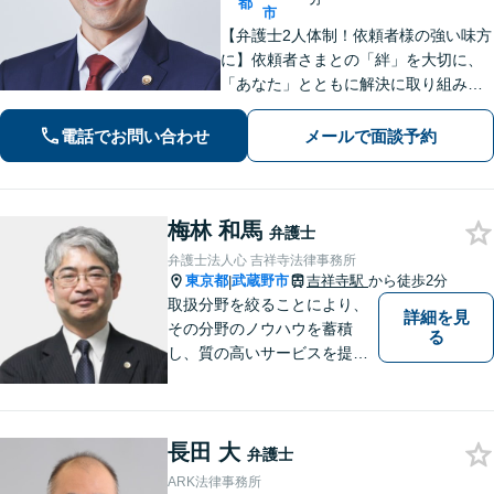
都
市
【弁護士2人体制！依頼者様の強い味方
に】依頼者さまとの「絆」を大切に、
「あなた」とともに解決に取り組みま
す！離婚問題、 相続 、不動産、刑事、
インターネット、 労働（会社側）、 刑
電話でお問い合わせ
メールで面談予約
事事件、 債権回収 、 企業法務など
梅林 和馬
弁護士
弁護士法人心 吉祥寺法律事務所
東京都
武蔵野市
吉祥寺駅
から徒歩2分
|
取扱分野を絞ることにより、
詳細を見
その分野のノウハウを蓄積
る
し、質の高いサービスを提供
できるよう努めております。
全力でサポートさせていただ
きますので、お困りの際はご
長田 大
相談ください。
弁護士
ARK法律事務所