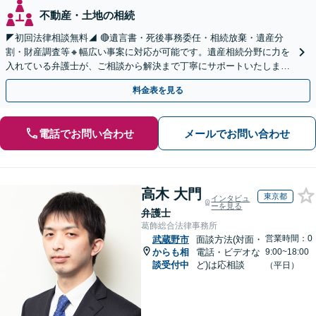
不動産・土地の相続
◤初回法律相談無料◢ 🔴遺言書・死後事務委任・相続放棄・遺産分
割・財産調査等🔸幅広い事案に対応が可能です。遺産相続分野に力を
入れている弁護士が、ご相談から解決まで丁寧にサポートいたしま
す。まずはじっくりとお話ししてください。
料金表を見る
電話でお問い合わせ
メールでお問い合わせ
高木 大門
東京都
インタビュ
ーを見る
弁護士
葛飾総合法律事務所
営業時間：0
武蔵野市
面談方法(対面・
からも相
電話・ビデオな
9:00~18:00
談受付中
ど)は応相談
（平日）