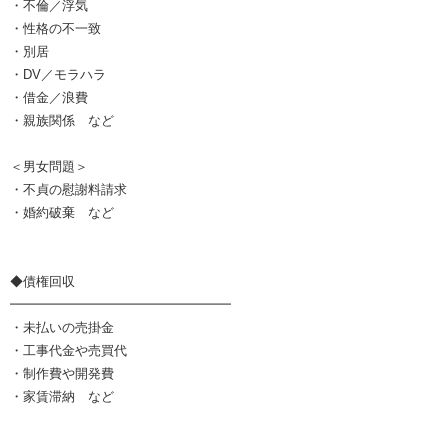
・不倫／浮気
・性格の不一致
・別居
・DV／モラハラ
・借金／浪費
・親族関係 など
＜男女問題＞
・不貞の慰謝料請求
・婚約破棄 など
◆債権回収
━━━━━━━━━━━━━━━━━
・未払いの売掛金
・工事代金や売買代
・制作費や開発費
・家賃滞納 など