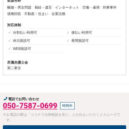
取扱分野
離婚・男女問題
相続・遺言
インターネット
労働・雇用
刑事事件
債権回収
不動産・住まい
企業法務
対応体制
分割払い利用可
後払い利用可
休日面談可
夜間面談可
WEB面談可
所属弁護士会
第二東京
電話でお問い合わせ
050-7587-0699
時間外
※お電話の際は「ココナラ法律相談を見た」とお伝えいただくとスムーズで
す。