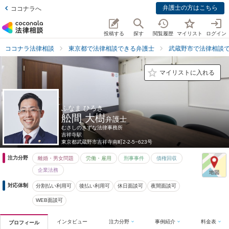
弁護士の方はこちら
ココナラへ
投稿する
探す
閲覧履歴
マイリスト
ログイン
ココナラ法律相談
東京都で法律相談できる弁護士
武蔵野市で法律相談
マイリストに入れる
ふなま ひろき
舩間 大樹
弁護士
むさしのきずな法律事務所
吉祥寺駅
東京都
武蔵野市吉祥寺南町2-2-5−623号
注力分野
離婚・男女問題
労働・雇用
刑事事件
債権回収
企業法務
対応体制
分割払い利用可
後払い利用可
休日面談可
夜間面談可
WEB面談可
インタビュー
注力分野
事例紹介
料金表
プロフィール