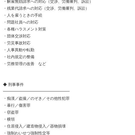
・解雇無効請求への対応（交渉、労働審判、訴訟）
・残業代請求への対応（交渉、労働審判、訴訟）
・人を雇うときの手続
・問題社員への対応
・各種ハラスメント対策
・団体交渉対応
・労災事故対応
・人事異動や転勤
・社内規定の整備
・労務管理の改善 など
◆ 刑事事件
━━━━━━━━━━━━━━━━━
・痴漢／盗撮／のぞき／その他性犯罪
・暴行／傷害罪
・窃盗罪
・横領
・住居侵入／建造物侵入／器物損壊
・強制わいせつ強制性交等