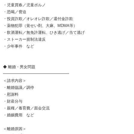
・児童買春／児童ポルノ
・恐喝／脅迫
・投資詐欺／オレオレ詐欺／還付金詐欺
・薬物犯罪（覚せい剤、大麻、MDMA等）
・飲酒運転／無免許運転、ひき逃げ／当て逃げ
・ストーカー規制法違反
・少年事件 など
◆ 離婚・男女問題
━━━━━━━━━━━━━━━━━
＜請求内容＞
・離婚協議／調停
・慰謝料
・財産分与
・親権／養育費／面会交流
・婚姻費用 など
＜離婚原因＞