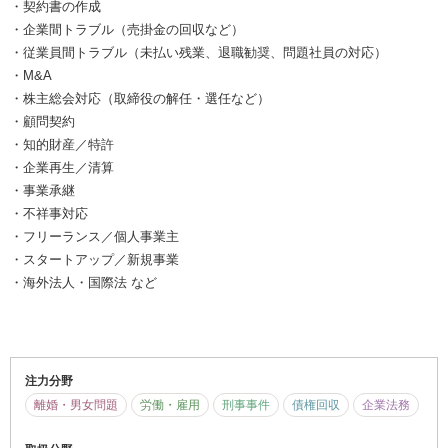
・契約書の作成
・企業間トラブル（売掛金の回収など）
・従業員間トラブル（未払い残業、退職勧奨、問題社員の対応）
・M&A
・株主総会対応（取締役の解任・選任など）
・顧問契約
・知的財産／特許
・企業再生／清算
・事業承継
・不祥事対応
・フリーランス／個人事業主
・スタートアップ／新規事業
・海外法人・国際法 など
注力分野
離婚・男女問題
労働・雇用
刑事事件
債権回収
企業法務