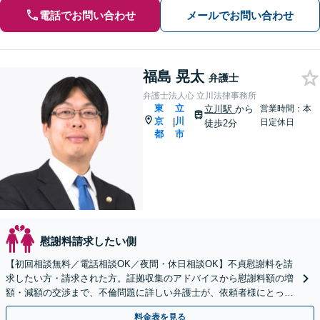
電話でお問い合わせ
メールでお問い合わせ
福島 晃太
弁護士
弁護士法人心 立川法律事務所
東
立
立川駅
から
営業時間：本
京
川
|
日定休日
徒歩2分
都
市
慰謝料請求したい側
【初回相談無料／電話相談OK／夜間・休日相談OK】不貞慰謝料を請
求したい方・請求された方。証拠収集のアドバイスから慰謝料額の増
額・減額の交渉まで、不倫問題に詳しい弁護士が、依頼者様にとって
最善の解決策をご提案いたします。
料金表を見る