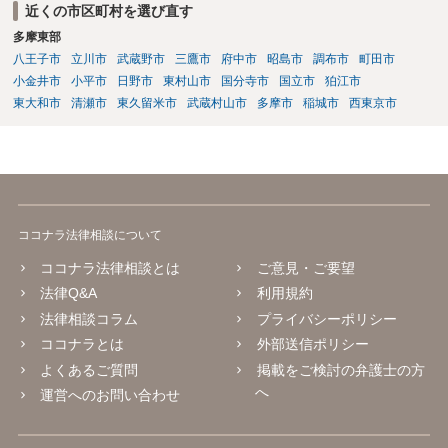
近くの市区町村を選び直す
多摩東部
八王子市
立川市
武蔵野市
三鷹市
府中市
昭島市
調布市
町田市
小金井市
小平市
日野市
東村山市
国分寺市
国立市
狛江市
東大和市
清瀬市
東久留米市
武蔵村山市
多摩市
稲城市
西東京市
ココナラ法律相談について
ココナラ法律相談とは
ご意見・ご要望
法律Q&A
利用規約
法律相談コラム
プライバシーポリシー
ココナラとは
外部送信ポリシー
よくあるご質問
掲載をご検討の弁護士の方
へ
運営へのお問い合わせ