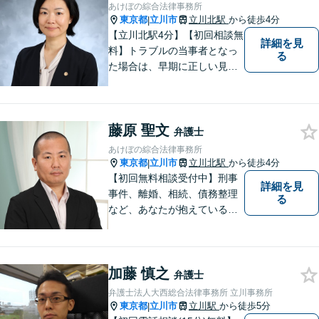
あけぼの綜合法律事務所
東京都
立川市
立川北駅
から徒歩4分
|
【立川北駅4分】【初回相談無
詳細を見
料】トラブルの当事者となっ
る
た場合は、早期に正しい見通
しを持って冷静に対処をする
ことが、次のステージをより
良いものにするために最も重
藤原 聖文
要な準備です。お困りの方は
弁護士
ぜひご相談ください。
あけぼの綜合法律事務所
東京都
立川市
立川北駅
から徒歩4分
|
【初回無料相談受付中】刑事
詳細を見
事件、離婚、相続、債務整理
る
など、あなたが抱えている問
題の解決をサポートします。
加藤 慎之
弁護士
弁護士法人大西総合法律事務所 立川事務所
東京都
立川市
立川駅
から徒歩5分
|