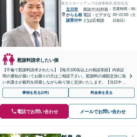
東京スタートアップ法律事務所 新宿支店
営業時間：06:
立川市
面談方法(対面・
からも相
電話・ビデオな
30~22:00（土
談受付中
ど)は応相談
日祝日）
慰謝料請求したい側
【不倫で慰謝料請求されたら】【毎月100名以上の相談実績】内容証
明の通知が届いてお困りの方はご相談下さい。慰謝料の減額交渉に強
い弁護士が裁判を回避しながら粘り強く交渉いたします。【当日中の
相談可(予約制)】【関東エリア全域対応】
事例を見る(2件)
料金表を見る
電話でお問い合わせ
メールでお問い合わせ