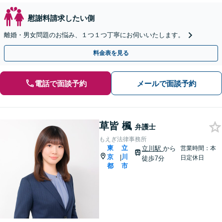
慰謝料請求したい側
離婚・男女問題のお悩み、１つ１つ丁寧にお伺いいたします。
料金表を見る
電話で面談予約
メールで面談予約
草皆 楓
弁護士
もえぎ法律事務所
東
立
立川駅
から
営業時間：本
京
川
|
日定休日
徒歩7分
都
市