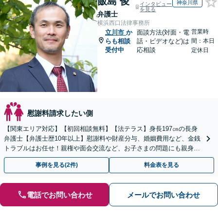
飯島 俊
神奈川県
インタビュー
を見る
弁護士
横浜西口法律事務所
営業時
立川市
か
面談方法(対面・電
らも相談
話・ビデオなど)は
間：本日
受付中
応相談
定休日
慰謝料請求したい側
【関東エリア対応】【初回相談無料】【法テラス】身長197㎝の長身
弁護士【弁護士歴10年以上】慰謝料や財産分与、婚姻費用など、金銭
トラブルはお任せ！親権や面会交流など、お子さまの問題にも親身に
対応【夜間・休日面談】【子連れ相談】【電話相談】
事例を見る(2件)
料金表を見る
電話でお問い合わせ
メールでお問い合わせ