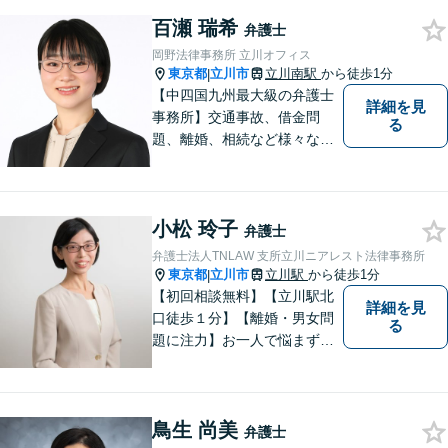
百瀬 瑞希
弁護士
岡野法律事務所 立川オフィス
東京都
立川市
立川南駅
から徒歩1分
|
【中四国九州最大級の弁護士
詳細を見
事務所】交通事故、借金問
る
題、離婚、相続など様々な問
題について、「何度でも無
料」の相談を行っています！
まずはお気軽にご相談くださ
小松 玲子
い！
弁護士
弁護士法人TNLAW 支所立川ニアレスト法律事務所
東京都
立川市
立川駅
から徒歩1分
|
【初回相談無料】【立川駅北
詳細を見
口徒歩１分】【離婚・男女問
る
題に注力】お一人で悩まず、
お気軽にご相談ください。
鳥生 尚美
弁護士