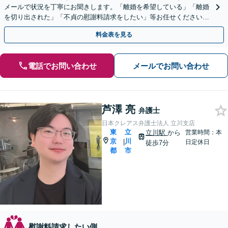
メールで状況を丁寧にお聞きします。「離婚を希望している」「離婚
を切り出された」「不貞の慰謝料請求をしたい」等お任せください。
【リーズナブルな料金設定】
料金表を見る
電話でお問い合わせ
メールでお問い合わせ
芦澤 亮
弁護士
日本クレアス弁護士法人 立川支店
東
立
立川駅
から
営業時間：本
京
川
|
日定休日
徒歩7分
都
市
慰謝料請求したい側