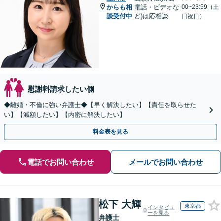
からも相
電話・ビデオな
00~23:59（土
談受付中
ど)は応相談
日祝日）
慰謝料請求したい側
◆離婚・不倫に強い弁護士◆【早く解決したい】【責任を取らせた
い】【減額したい】【内密に解決したい】
料金表を見る
電話でお問い合わせ
メールでお問い合わせ
松下 大輝
東京都
インタビュ
ーを見る
弁護士