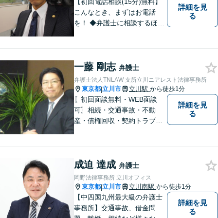
【初回電話相談(15分)無料】
詳細を見
こんなとき、まずはお電話
る
を！ ◆弁護士に相談するほど
のことか分からない（→まず
はご相談ください。ご自身で
対応できそうであれば、解決
一藤 剛志
法を指南します。） ◆弁護士
弁護士
に依頼したら、費用はいくら
弁護士法人TNLAW 支所立川ニアレスト法律事務所
かかるのか。
東京都
立川市
立川駅
から徒歩1分
|
〖初回面談無料・WEB面談
詳細を見
可〗相続・交通事故・不動
る
産・債権回収・契約トラブル
に対応。事業と暮らしを守る
ため、早い段階から丁寧にサ
ポートします〖立川駅近く〗
成迫 達成
弁護士
岡野法律事務所 立川オフィス
東京都
立川市
立川南駅
から徒歩1分
|
【中四国九州最大級の弁護士
詳細を見
事務所】交通事故、借金問
る