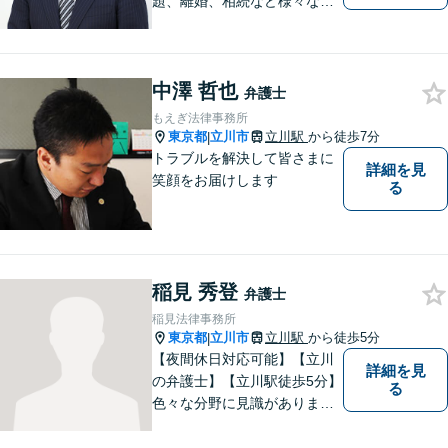
題、離婚、相続など様々な問
題について、「何度でも無
料」の相談を行っています！
まずはお気軽にご相談くださ
中澤 哲也
い！
弁護士
もえぎ法律事務所
東京都
立川市
立川駅
から徒歩7分
|
トラブルを解決して皆さまに
詳細を見
笑顔をお届けします
る
稲見 秀登
弁護士
稲見法律事務所
東京都
立川市
立川駅
から徒歩5分
|
【夜間休日対応可能】【立川
詳細を見
の弁護士】【立川駅徒歩5分】
る
色々な分野に見識がありま
す。少しでもお悩みを抱えて
いる方は是非一度ご相談くだ