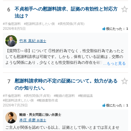
対する照会は基本的にできないと解されています（弁護士会によって
は例外的に認める扱いもありますが、かなり限定されているので一般
6
不貞相手への慰謝料請求、証拠の有効性と対応方
的ではないでしょう）。もし韓国本社がアカウント管理をしているな
法は？
ら、日本法人へ送っても「ウチでは管理していない」という回答にな
#不倫慰謝料
#慰謝料請求したい側
#異性関係(不貞等)
ります。 個人で直接他人のID情報の開示を求めても拒否されるでしょ
2026年8月5日
役にたった
1
う。
竹本 真紀
弁護士
【質問①～④】について ①性的行為でなく，性交類似行為であったと
しても慰謝料請求は可能です。しかも，保有している証拠は，交際の
ような関係にあり，少なくとも性交類似行為の存在を確実に証明でき
るものです（裏を返せば，証拠で認められる範囲でしか認めていない
ことを窺わせるものです。）。ですから，慰謝料請求を進めることで
よいと思います。 ただ．慰謝料額については，婚姻破綻に至っていな
7
慰謝料請求時の不定の証拠について。効力がある
いとして，この点を考慮されることになるかもしれません。 ②夫との
のか知りたい。
今後のことを考えて書いてもらうか否かを検討するのがよいと思いま
#不倫慰謝料
#異性関係(不貞等)
#離婚の慰謝料
#離婚協議
す。今ある証拠以上のことを証明（証明力を強めることも含む）でき
#慰謝料請求したい側
#離婚書類作成
るのであれば，前向きに検討を進めるという考え方でもよいでしょ
2026年7月29日
役にたった
1
う。慰謝料請求としては証拠として使えることが前提であり，その価
離婚・男女問題に強い弁護士
値と夫との関係との均衡のように思います。 ③行政書士に委任をして
本庄 卓磨
弁護士
いるのであれば，どのような内容の委任なのか不明ですが，その行政
書士との協議になると思います。請求するか，訴訟にするか，その点
ご主人が関係を認めている以上、証拠として弱いとまでは言えませ