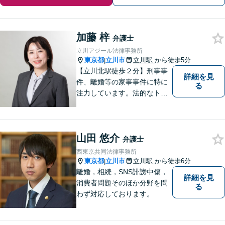
加藤 梓
弁護士
立川アジール法律事務所
東京都
立川市
立川駅
から徒歩5分
|
【立川北駅徒歩２分】刑事事
詳細を見
件、離婚等の家事事件に特に
る
注力しています。法的なトラ
ブルに巻き込まれたら、早め
にご相談いただくことが最も
大切です。皆さまの安心を一
山田 悠介
日でも早く取り戻すため、誠
弁護士
心誠意を尽くします。
西東京共同法律事務所
東京都
立川市
立川駅
から徒歩6分
|
離婚，相続，SNS誹謗中傷，
詳細を見
消費者問題そのほか分野を問
る
わず対応しております。