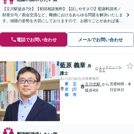
【立川駅徒歩7分】【初回相談無料】【話しやすさ◎】慰謝料請求／
財産分与／面会交流など、離婚におけるあらゆる問題を解決いたしま
す。傾聴の姿勢を大切にしておりますので、お困りごとがあれば遠慮
なくご相談ください。【電話相談可】【休日・夜間面談可】
電話でお問い合わせ
メールでお問い合わせ
藍原 義章
弁
インタビューを
見る
護士
あけぼの綜合法律事務所
東
立
立川北駅
から
営業時間：本
京
川
|
日定休日
徒歩4分
都
市