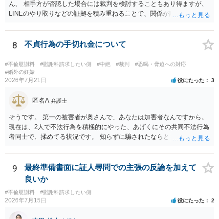
の見極めや，相手方は性交類似行為は認めているのか，それさえも否
ん。 相手方が否認した場合には裁判を検討することもあり得ますが、
定しているのかによって，考え方・進め方は変わってくると思いま
LINEのやり取りなどの証拠を積み重ねることで、関係が認定される余
す。 ④性交類似行為を認めているにもかかわらず支払を拒否するので
地は十分にあります。 ただし、手元の証拠でどこまで認定できるかは
あれば，本人（行政書士でも同じだと思います。）への対応ではあま
個別の事情によりますので、お早めに弁護士に相談されることをおす
り変わらないように思います。減額で折り合えるなら本人様の交渉で
すめします。
8
不貞行為の手切れ金について
もよいように思いますが，ゼロかどうかの観点であれば，訴訟に進む
しかなくなるようにも思います。そうしますと，お近くの弁護士に相
#不倫慰謝料
#慰謝料請求したい側
#中絶
#裁判
#恐喝・脅迫への対応
談して進めることを検討した方がよいようにも思います。
#婚外の妊娠
2026年7月21日
役にたった
3
匿名A
弁護士
そうです。 第一の被害者が奥さんで、あなたは加害者なんですから。
現在は、2人で不法行為を積極的にやった、あげくにその共同不法行為
者同士で、揉めてる状況です。 知らずに騙されたならともか
く・・・。 それでも経緯を考えれば多少は、その男よりは同情できる
というだけですから。
9
最終準備書面に証人尋問での主張の反論を加えて
良いか
#不倫慰謝料
#慰謝料請求したい側
2026年7月15日
役にたった
2