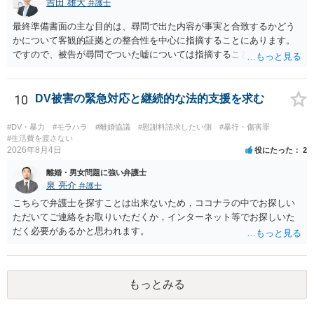
吉田 雄大
弁護士
最終準備書面の主な目的は、尋問で出た内容が事実と合致するかどう
かについて客観的証拠との整合性を中心に指摘することにあります。
ですので、被告が尋問でついた嘘については指摘することが大切で
す。また、尋問でそれまで出てこなかった新しい話が出た場合でも、
事実でないとの指摘をすることも必要です。 これらの点について最終
準備書面で的確な指摘ができれば裁判所の理解も深まると思います
10
DV被害の緊急対応と継続的な法的支援を求む
が、和解のときに裁判所から開示された金額からさらに判決金額が増
えるかどうかは、裁判官の個性に依る点が大きいので、何ともいえま
#DV・暴力
#モラハラ
#離婚協議
#慰謝料請求したい側
#暴行・傷害罪
せん。
#生活費を渡さない
2026年8月4日
役にたった
2
離婚・男女問題に強い弁護士
泉 亮介
弁護士
こちらで弁護士を探すことは出来ないため，ココナラの中でお探しい
ただいてご連絡をお取りいただくか，インターネット等でお探しいた
だく必要があるかと思われます。
もっとみる