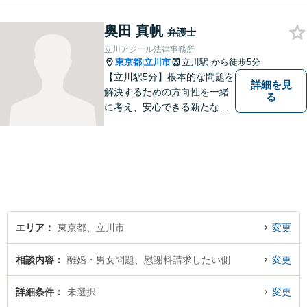
さい。
奥田 真帆
弁護士
立川アジール法律事務所
東京都
立川市
立川駅
から徒歩5分
|
【立川駅5分】根本的な問題を
詳細を見
解決するための方向性を一緒
る
に考え、安心できる新たなス
タートを切っていただけるよ
うお手伝いしたいと思ってい
ます。私が持つ知識と経験を
最大限に活かし、ご相談者様
の幸せな生活への道をサポー
トしていきます。
エリア
東京都、立川市
変更
相談内容
離婚・男女問題、慰謝料請求したい側
変更
詳細条件
未選択
変更