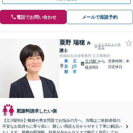
電話でお問い合わせ
メールで面談予約
粟野 瑞穂
弁
インタビューを
見る
護士
原後綜合法律事務所 立川事務所
東
立
立川駅
から
営業時間：本
京
川
|
日定休日
徒歩8分
都
市
慰謝料請求したい側
【立川駅8分】離婚や男女問題でお悩みの方へ。当職はご依頼者様の
不安なお気持ちに寄り添い、難しい用語も分かりやすく丁寧に解説い
たします。親権や慰謝料、財産分与からＤＶまで幅広く対応しており