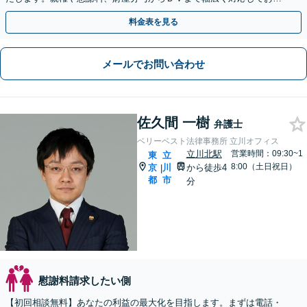
ます。夜間休日のご相談やweb面談も可能です。
料金表を見る
メールでお問い合わせ
佐久間 一樹
弁護士
ベリーベスト法律事務所 立川オフィス
立川北駅
営業時間：09:30~1
東
立
8:00（土日祝日）
京
川
から徒歩4
|
都
市
分
慰謝料請求したい側
【初回相談無料】あなたの利益の最大化を目指します。まずは電話・