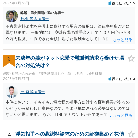
2026年7月28日
役にたった
5
離婚・男女問題に強い弁護士
髙橋 俊太
弁護士
不貞慰謝料請求を弁護士に依頼する場合の費用は、法律事務所ごとに
異なります。 一般的には、交渉段階の着手金として１０万円台から３
０万円程度、回収できた金額に応じた報酬金として回収額の１０％か
ら２０％程度が設定されていることがあります。訴訟に移行する場合
には、追加着手金や日当、実費が発生することもあります。 もっと
も、証拠が十分にあるか、相手方の住所・勤務先が分かるか、慰謝料
3
未成年の娘がネット恋愛で慰謝料請求を受けた場
額、離婚の有無、交渉で終わるか訴訟まで見込むかによって、費用は
合の対処法は？
変わり得ます。依頼前に、交渉だけの場合、訴訟になった場合、回収
#慰謝料請求された側
#慰謝料請求したい側
#裁判
#婚約破棄
できなかった場合の費用を確認しておくとよいでしょう。 弁護士選び
2026年7月27日
役にたった
3
では、不貞慰謝料案件の経験が相応にあるか、費用体系が明確か、見
通しを過度に楽観的に言い過ぎないか、質問に具体的に答えてくれる
王 宣麟
弁護士
か、連絡方法（メール、電話、弁護士直接か事務局員を介するかな
ど）や対応スピードが合うかを確認するとよいと思います。いずれに
本件において、そもそもご息女様の相手方に対する権利侵害があるの
しましても、弁護士への相談・依頼にあたっては、証拠資料、夫と相
かどうかも疑わしい案件なので、あまり気にされる必要はないのでは
手方の関係、相手方の氏名・住所等、夫婦関係への影響、離婚予定の
ないかと思います。 なお、LINEアカウントからであっても、そこに紐
有無など事実関係をよく整理して相談されることをお勧めいたしま
づけられた電話番号の開示→携帯電話会社から氏名・住所が開示され
す。
るパターンはありえるものの、本件のような精神的損害が発生したと
明確にいえないような案件において開示がなされる可能性も低いので
4
浮気相手への慰謝料請求のための証拠集めと探偵