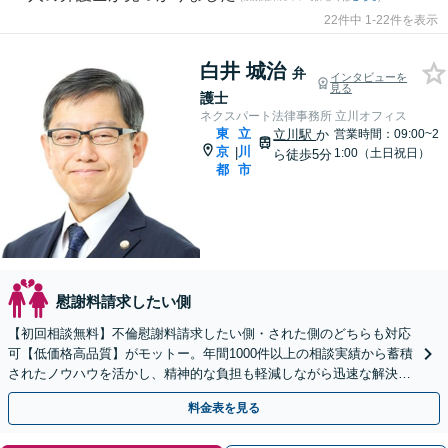
22件中 1-22件を表示
白井 城治
弁
インタビューを
見る
護士
ネクスパート法律事務所 立川オフィス
東
立
立川駅
か
営業時間：09:00~2
京
川
|
1:00（土日祝日）
ら徒歩5分
都
市
慰謝料請求したい側
【初回相談無料】不倫慰謝料請求したい側・された側のどちらも対応
可【低価格高品質】がモットー。年間1000件以上の相談実績から蓄積
されたノウハウを活かし、精神的な負担も軽減しながら迅速な解決を
目指します。【休日・夜間相談あり】【ビデオ面談可】
料金表を見る