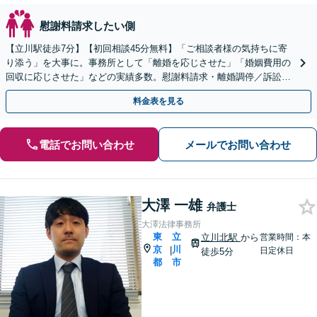
慰謝料請求したい側
【立川駅徒歩7分】【初回相談45分無料】「ご相談者様の気持ちに寄
り添う」を大事に。事務所として「離婚を応じさせた」「婚姻費用の
回収に応じさせた」などの実績多数。慰謝料請求・離婚調停／訴訟・
養育費・親権・財産分与
料金表を見る
電話でお問い合わせ
メールでお問い合わせ
大澤 一雄
弁護士
大澤法律事務所
東
立
立川北駅
から
営業時間：本
京
川
|
日定休日
徒歩5分
都
市