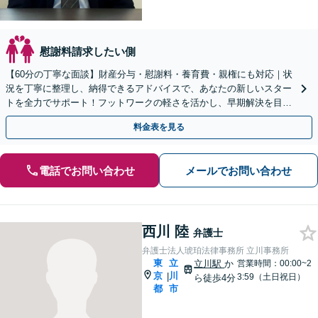
慰謝料請求したい側
【60分の丁寧な面談】財産分与・慰謝料・養育費・親権にも対応｜状
況を丁寧に整理し、納得できるアドバイスで、あなたの新しいスター
トを全力でサポート！フットワークの軽さを活かし、早期解決を目指
します！【立川駅7分：地域密着】
料金表を見る
電話でお問い合わせ
メールでお問い合わせ
西川 陸
弁護士
弁護士法人琥珀法律事務所 立川事務所
東
立
立川駅
か
営業時間：00:00~2
京
川
|
3:59（土日祝日）
ら徒歩4分
都
市