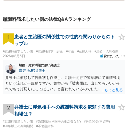
慰謝料請求したい側の法律Q&Aランキング
1
患者と主治医の関係性での性的な関わりからのト
ラブル
#慰謝料請求したい側
#慰謝料請求・訴訟
#示談
#産婦人科
#患者・入所者側
2026年8月5日
役にたった
2
離婚・男女問題に強い弁護士
白井 弘昭
弁護士
弁護士に依頼して告訴状を作成し、弁護士同行で警察署にて事情説明
という流れが一般的ですが、警察から「被害届は、出してもいいがそ
れでもう打切りにしてほしい」と言われているのでしたら、あまり結
論は変わらないかもしれないですね。 所轄の警察を飛び越えて、直接
検察庁に訴えるのもありかもしれないですが、実際に捜査をするの
は、結局所轄だと思われますので、やはり結論は変わらないかもしれ
2
弁護士に浮気相手への慰謝料請求を依頼する費用
ないです。 一度、最寄りの「刑事に強い」とうたっている弁護士に相
相場は？
談してみてはいかがでしょうか。 以上、ご参考まで。
#慰謝料請求したい側
#婚姻費用(別居中の生活費など)
#異性関係(不貞等)
#20年以上の婚姻期間
#不倫慰謝料