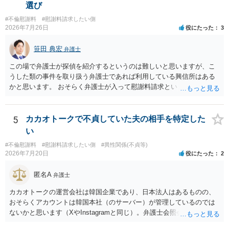
はないかと推察します。
選び
#不倫慰謝料
#慰謝料請求したい側
2026年7月26日
役にたった
3
笹田 典宏
弁護士
この場で弁護士が探偵を紹介するというのは難しいと思いますが、こ
うした類の事件を取り扱う弁護士であれば利用している興信所はある
かと思います。 おそらく弁護士が入って慰謝料請求という流れになる
かと思いますので、いずれにせよ一度法律相談に行かれることをお勧
めします。
5
カカオトークで不貞していた夫の相手を特定した
い
#不倫慰謝料
#慰謝料請求したい側
#異性関係(不貞等)
2026年7月20日
役にたった
2
匿名A
弁護士
カカオトークの運営会社は韓国企業であり、日本法人はあるものの、
おそらくアカウントは韓国本社（のサーバー）が管理しているのでは
ないかと思います（XやInstagramと同じ）。弁護士会照会は日本法に
基づく制度であり、送付先は日本国内とするのが原則で、外国企業に