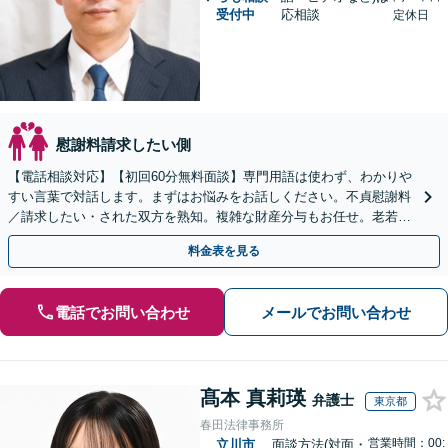
受付中
応相談
定休日
慰謝料請求したい側
【電話相談対応】【初回60分無料面談】専門用語は使わず、わかりや
すい言葉で対話します。まずはお悩みをお話しください。不貞慰謝料
／請求したい・された双方を熟知。複雑な財産分与もお任せ。老若男
女に幅広く対応。
料金表を見る
電話でお問い合わせ
メールでお問い合わせ
髙本 真莉瑛
弁護士
東京都
春田法律事務所
営業時間：00:
立川市
面談方法(対面・