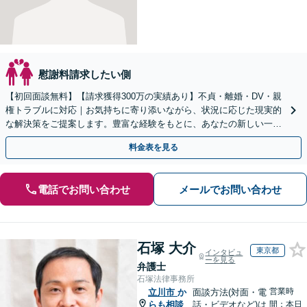
慰謝料請求したい側
【初回面談無料】【請求獲得300万の実績あり】不貞・離婚・DV・親
権トラブルに対応｜お気持ちに寄り添いながら、状況に応じた現実的
な解決策をご提案します。豊富な経験をもとに、あなたの新しい一歩
を全力で支えます。【電話・オンライン面談可】
料金表を見る
電話でお問い合わせ
メールでお問い合わせ
石塚 大介
東京都
インタビュ
ーを見る
弁護士
石塚法律事務所
営業時
立川市
か
面談方法(対面・電
らも相談
話・ビデオなど)は
間：本日