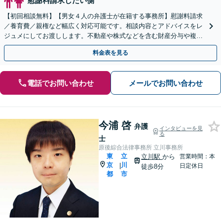
慰謝料請求したい側
【初回相談無料】【男女４人の弁護士が在籍する事務所】慰謝料請求
／養育費／親権など幅広く対応可能です。相談内容とアドバイスをレ
ジュメにしてお渡しします。不動産や株式などを含む財産分与や複雑
な事案も【立川駅10分】
料金表を見る
電話でお問い合わせ
メールでお問い合わせ
今浦 啓
弁護
インタビューを見
る
士
原後綜合法律事務所 立川事務所
東
立
立川駅
から
営業時間：本
京
川
|
日定休日
徒歩8分
都
市