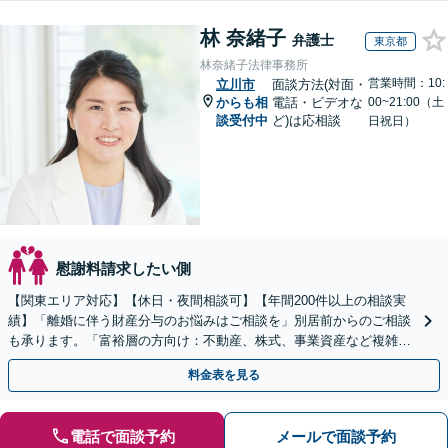
林 奈緒子
弁護士
東京都
林奈緒子法律事務所
営業時間：10:
立川市
面談方法(対面・
からも相
電話・ビデオな
00~21:00（土
談受付中
ど)は応相談
日祝日）
慰謝料請求したい側
【関東エリア対応】【休日・夜間相談可】【年間200件以上の相談実
績】「離婚に伴う財産分与のお悩みはご相談を」別居前からのご相談
も承ります。「富裕層の方向け：不動産、株式、事業資産など複雑な
財産構成に対応したより詳細なアドバイスを提供」
料金表を見る
電話で面談予約
メールで面談予約