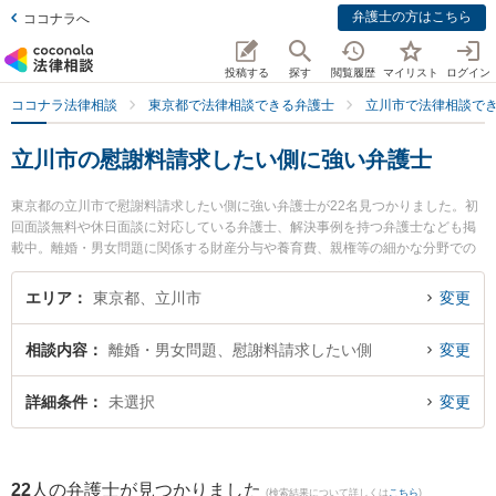
弁護士の方はこちら
ココナラへ
投稿する
探す
閲覧履歴
マイリスト
ログイン
ココナラ法律相談
東京都で法律相談できる弁護士
立川市で法律相談で
立川市の慰謝料請求したい側に強い弁護士
東京都の立川市で慰謝料請求したい側に強い弁護士が22名見つかりました。初
回面談無料や休日面談に対応している弁護士、解決事例を持つ弁護士なども掲
載中。離婚・男女問題に関係する財産分与や養育費、親権等の細かな分野での
絞り込み検索もでき便利です。特にネクスパート法律事務所 立川オフィスの白
井 城治弁護士や弁護士法人心 立川法律事務所の福島 晃太弁護士、原後綜合法
エリア
東京都、立川市
変更
律事務所 立川事務所の粟野 瑞穂弁護士のプロフィール情報や弁護士費用、強み
などが注目されています。『立川市で土日や夜間に発生した慰謝料請求したい
相談内容
離婚・男女問題、慰謝料請求したい側
変更
側のトラブルを今すぐに弁護士に相談したい』『慰謝料請求したい側のトラブ
ル解決の実績豊富な近くの弁護士を検索したい』『初回相談無料で慰謝料請求
したい側を法律相談できる立川市内の弁護士に相談予約したい』などでお困り
詳細条件
未選択
変更
の相談者さんにおすすめです。
22
人の弁護士が見つかりました
(検索結果について詳しくは
こちら
)