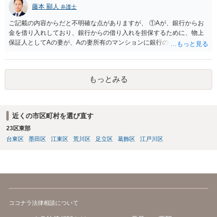
藤本 顯人
弁護士
ご記載の内容からだと不明確な点がありますが、 ①Aが、銀行からお
金を借り入れしており、銀行からの借り入れを担保するために、物上
保証人としてAの妻が、Aの妻所有のマンションに銀行の根抵当権を入
れているという可能性と ②AがAの妻にお金を貸付しており、その貸付
を担保するために、根抵当権としてAの妻のマンションに根抵当権が設
定されているという可能性 です。 状況からすると、①だと思います。
もっとみる
①だとした場合、現状ですと、Aには全く弁済能力がないので、回収は
非常に厳しいと思われます。
近くの市区町村を選び直す
23区東部
台東区
墨田区
江東区
荒川区
足立区
葛飾区
江戸川区
ココナラ法律相談について