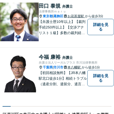
た」と思っていただけるよ
田口 泰規
弁護士
う、誠実に対応いたします。
法律事務所ｍａｒｕ
【相談しやすい法律事務所】
東京都
葛飾区
お花茶屋駅
から徒歩3分
|
【弁護士歴10年以上】【裁判
詳細を見
手続250件以上】【交渉アナ
る
リスト１級】多数の裁判経験
を踏まえ、円満解決を目指し
ています。依頼者と充実した
コミュニケーションを行いま
す。＜離婚、相続、交通事
今福 康裕
弁護士
故、企業法務、不動産等＞
弁護士法人リーガルプラス 市川法律事務所
【お花茶屋駅徒歩3分】
千葉県
市川市
本八幡駅
から徒歩1分
|
【初回相談無料】【JR本八幡
詳細を見
駅北口徒歩1分】相続トラブル
る
（遺産分割、遺留分、遺言争
い）、交通事故（被害者
側）、未払い残業代請求、労
働災害に特に力を入れていま
す。