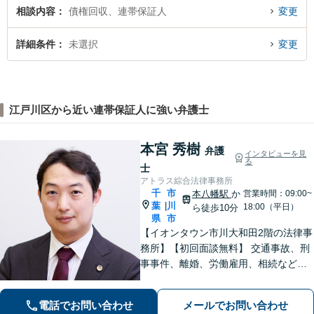
相談内容
債権回収、連帯保証人
変更
詳細条件
未選択
変更
江戸川区から近い連帯保証人に強い弁護士
本宮 秀樹
弁護
インタビューを見
る
士
アトラス綜合法律事務所
千
市
本八幡駅
か
営業時間：09:00~
葉
川
|
18:00（平日）
ら徒歩10分
県
市
【イオンタウン市川大和田2階の法律事
務所】【初回面談無料】 交通事故、刑
事事件、離婚、労働雇用、相続などの
トラブルはご相談ください。 【弁護士
経験15年以上】依頼者様に寄り添い、
電話でお問い合わせ
メールでお問い合わせ
解決へと導きます【電話相談可】【本