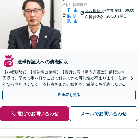
野村法律事務所
千
市
本八幡駅
か
営業時間：09:00~
葉
川
|
20:00（平日）
ら徒歩2分
県
市
連帯保証人への債権回収
【八幡駅5分】【相談料は無料】【親身に寄り添う弁護士】債権の未
回収は、早めに手を打つことで解決できる可能性が高まります。法律
的な観点だけでなく、依頼者さまのご負担やご希望にも配慮しなが
ら、より良い解決策をご提案します。ぜひご相談ください。
料金表を見る
電話でお問い合わせ
メールでお問い合わせ