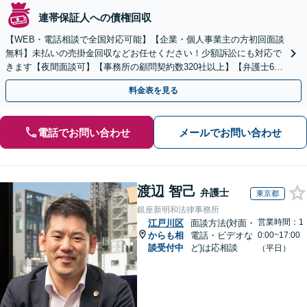
連帯保証人への債権回収
【WEB・電話相談で全国対応可能】【企業・個人事業主の方初回面談
無料】未払いの売掛金回収などお任せください！少額訴訟にも対応で
きます【夜間面談可】【事務所の顧問契約数320社以上】【弁護士6人
在籍&専門家顧問がフルサポート】
料金表を見る
電話でお問い合わせ
メールでお問い合わせ
渡辺 智己
弁護士
東京都
銀座新明和法律事務所
営業時間：1
江戸川区
面談方法(対面・
からも相
電話・ビデオな
0:00~17:00
談受付中
ど)は応相談
（平日）