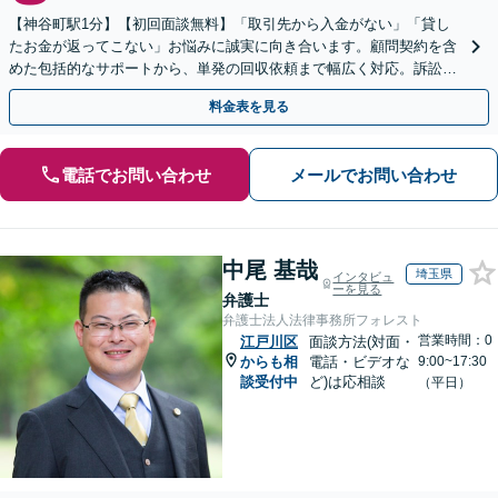
【神谷町駅1分】【初回面談無料】「取引先から入金がない」「貸し
たお金が返ってこない」お悩みに誠実に向き合います。顧問契約を含
めた包括的なサポートから、単発の回収依頼まで幅広く対応。訴訟や
交渉で、権利を守るために尽力【夜間相談可】
料金表を見る
電話でお問い合わせ
メールでお問い合わせ
中尾 基哉
埼玉県
インタビュ
ーを見る
弁護士
弁護士法人法律事務所フォレスト
営業時間：0
江戸川区
面談方法(対面・
からも相
電話・ビデオな
9:00~17:30
談受付中
ど)は応相談
（平日）