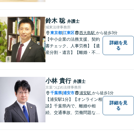
目指します。法律問題の解決
だけでなく、その先の暮らし
や未来を見据えたサポートを
鈴木 聡
弁護士
大切にしています。【休日や
城東法律事務所
夜間相談も柔軟に対応】【WE
東京都
江東区
西大島駅
から徒歩3分
|
B相談可】
【中小企業の法務支援、契約
詳細を見
書チェック、人事労務】【遺
る
産分割・遺言】【離婚・不倫
慰謝料】【江東区で14年目の
弁護士】【Zoom相談可】【弁
護士が全て対応】【無料相談
分野あり】民間企業出身の弁
小林 貴行
弁護士
護士が、経営者・ビジネスパ
京葉つばめ法律事務所
ーソンの悩みに「速く・適切
千葉県
浦安市
浦安駅
から徒歩1分
|
に」対応。
【浦安駅1分】【オンライン相
詳細を見
談】千葉県内で、離婚や相
る
続、交通事故、労働問題な
ど、個人の方が直面する法律
トラブルに幅広く取り組んで
きました。「相談してよかっ