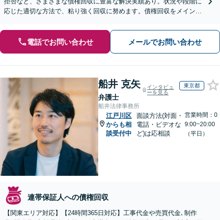
拒否など、さまざまな債権回収に豊富な解決実績あり。状況や段階に
応じた適切な方法で、粘り強く回収に努めます。債権回収をメインと
する顧問契約もお任せください【個人のご相談にも対応】
電話でお問い合わせ
メールでお問い合わせ
船井 克矢
東京都
インタビュ
ーを見る
弁護士
船井法律事務所
営業時間：0
江戸川区
面談方法(対面・
からも相
電話・ビデオな
9:00~20:00
談受付中
ど)は応相談
（平日）
連帯保証人への債権回収
【関東エリア対応】【24時間365日対応】工事代金や売買代金､制作