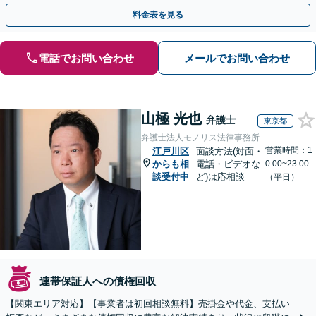
ットワーク軽く問題解決に尽力します。
料金表を見る
電話でお問い合わせ
メールでお問い合わせ
山極 光也
弁護士
東京都
弁護士法人モノリス法律事務所
営業時間：1
江戸川区
面談方法(対面・
からも相
電話・ビデオな
0:00~23:00
談受付中
ど)は応相談
（平日）
連帯保証人への債権回収
【関東エリア対応】【事業者は初回相談無料】売掛金や代金、支払い