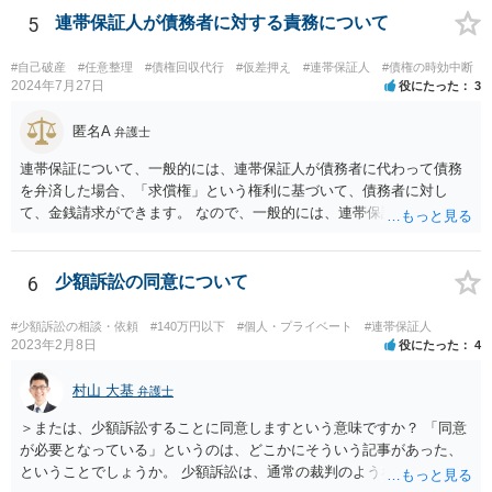
5
連帯保証人が債務者に対する責務について
#自己破産
#任意整理
#債権回収代行
#仮差押え
#連帯保証人
#債権の時効中断
2024年7月27日
役にたった
3
匿名A
弁護士
連帯保証について、一般的には、連帯保証人が債務者に代わって債務
を弁済した場合、「求償権」という権利に基づいて、債務者に対し
て、金銭請求ができます。 なので、一般的には、連帯保証人が代わり
に返済してくれた場合には、代わりに返済してもらった金額を、債務
者が連帯債務者に支払わなければならない、ということになります。
ご質問の構成の違いを確認されたい意図は分かりかねますが、結論と
6
少額訴訟の同意について
しては、一般的には「求償権」に基づいて上記のような処理になるか
と思います。
#少額訴訟の相談・依頼
#140万円以下
#個人・プライベート
#連帯保証人
2023年2月8日
役にたった
4
村山 大基
弁護士
＞または、少額訴訟することに同意しますという意味ですか？ 「同意
が必要となっている」というのは、どこかにそういう記事があった、
ということでしょうか。 少額訴訟は、通常の裁判のようなきちんとし