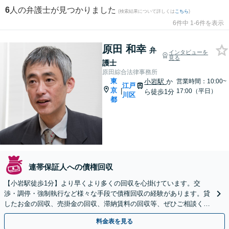
6
人の弁護士が見つかりました
(検索結果について詳しくは
こちら
)
6件中 1-6件を表示
原田 和幸
弁
インタビューを
見る
護士
原田綜合法律事務所
東
小岩駅
か
営業時間：10:00~
江戸
京
|
17:00（平日）
ら徒歩1分
川区
都
連帯保証人への債権回収
【小岩駅徒歩1分】より早くより多くの回収を心掛けています。交
渉・調停・強制執行など様々な手段で債権回収の経験があります。貸
したお金の回収、売掛金の回収、滞納賃料の回収等、ぜひご相談くだ
さい。【休日・早朝夜間対応可】【メディア出演経験あり】
料金表を見る