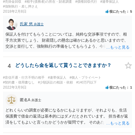
#売掛金回収
#相手(債務者)の所在・財産調査
#債権回収代行
#連帯保証人
#強制執行・差し押さえ
2018年2月8日
役にたった
5
氏家 悠
弁護士
保証人を付けてもらうことについては、純粋な交渉事項ですので、相
手方次第でしょう。 財産隠しの懸念は確かにあるかと思いますので、
交渉と並行して、強制執行の準備をしてもらうよう、今依頼されてい
る弁護士の先生と協議してみてはいかがでしょうか。 強制執行に強い
弁護士の探し方ですが、弁護士のウェブページなどがひとつの目安に
なります。 ただ、ウェブページの記載内容が確実というわけでもない
4
どうしたら金を返して貰うことできますか？
ので、実際に面談してみて、その弁護士ならどういう風に進めるか聞
いてみるのがよいと思います。
#音信不通・行方不明の相手
#連帯保証人
#個人・プライベート
#契約書・借用書なし
#少額訴訟の相談・依頼
#140万円以下
2022年3月9日
役にたった
1
匿名A
弁護士
どれくらいの調査が必要になるかにもよりますが、それよりも、生活
保護費で借金の返済は基本的にはダメだとされています。 担当者が返
済をしてもよいと言ったかどうかが疑問です。 そのあたりは、ネット
で「生活保護」「借金」「返済」といったキーワードで検索すれば詳
しい記事が出てきますので、一度見てみてもいいかもしれません。