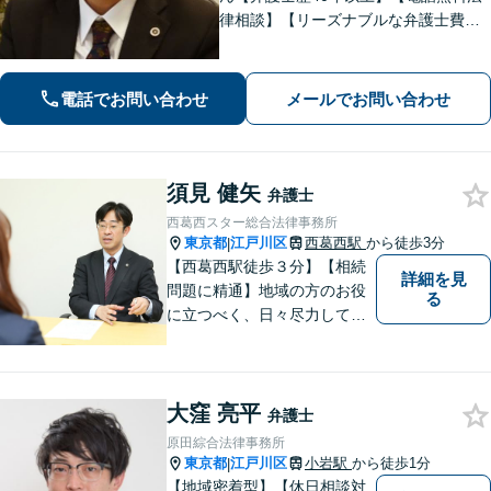
律相談】【リーズナブルな弁護士費
用】【JR小岩駅徒歩12分・駐車場完
備】地元下町を知り尽くし、地域に密
着した業務を展開。実績・経験豊富な
電話でお問い合わせ
メールでお問い合わせ
弁護士の確かな見解と事件処理。
須見 健矢
弁護士
西葛西スター総合法律事務所
東京都
江戸川区
西葛西駅
から徒歩3分
|
【西葛西駅徒歩３分】【相続
詳細を見
問題に精通】地域の方のお役
る
に立つべく、日々尽力してお
ります。勝ち負けではなく、
「その人にとってより良い解
決」を目指します。法律問題
大窪 亮平
でお困りの方は、お一人で抱
弁護士
え込むことなく、お気軽にご
原田綜合法律事務所
相談ください。
東京都
江戸川区
小岩駅
から徒歩1分
|
【地域密着型】【休日相談対