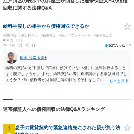
江戸川区の表示中の弁護士が回答した連帯保証人への債権
回収に関する法律Q&A
給料手渡しの相手から債権回収できるか
#強制執行・差し押さえ
#仮差押え
#個人・プライベート
#連帯保証人
#140万円以下
2021年12月12日(日)
役にたった
1
原田 和幸
弁護士
給料の支払いが手渡しで口座に預けていない相手に強制執行すること
は可能でしょうか、 また、給料支払い者に直接請求する事は可能でし
ょうか？ 仮に債権者が財産隠し等の目的でそれをしていた場合、給料
の強制差し押さえは不可能なのでしょうか？ 例えば、判決に勝ったと
か、公正証書とか、債務名義があれば、勤務先の情報は必要になりま
すが、給与の差押えはできます。 その場合、勤務先（第三債務者）か
ら直接支払ってもらうことになります。
連帯保証人への債権回収の法律Q&Aランキング
1
息子の賃貸契約で緊急連絡先にされた親が負う法