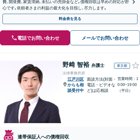
費､開発費､家賃滞納､未払いの売掛金など｡債権回収は早めの対応が肝
心です｡依頼者さまの利益の最大化を目指し､尽力します｡
料金表を見る
電話でお問い合わせ
メールでお問い合わせ
野﨑 智裕
弁護士
東京都
法律事務所碧
営業時間：1
江戸川区
面談方法(対面・
からも相
電話・ビデオな
0:00~19:00
談受付中
ど)は応相談
（平日）
連帯保証人への債権回収