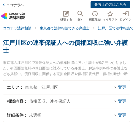
弁護士の方はこちら
ココナラへ
投稿する
探す
閲覧履歴
マイリスト
ログイン
ココナラ法律相談
東京都で法律相談できる弁護士
江戸川区で法律相談
江戸川区の連帯保証人への債権回収に強い弁護
士
東京都の江戸川区で連帯保証人への債権回収に強い弁護士が6名見つかりまし
た。初回面談無料や休日面談に対応している弁護士、解決事例を持つ弁護士な
ども掲載中。債権回収に関係する売掛金回収や債権回収代行、債権の時効中断
等の細かな分野での絞り込み検索もでき便利です。特に原田綜合法律事務所の
原田 和幸弁護士や西葛西中央法律事務所の増島 泰弁護士、遠山法律事務所の遠
エリア
東京都、江戸川区
変更
山 泰夫弁護士のプロフィール情報や弁護士費用、強みなどが注目されていま
す。『江戸川区で土日や夜間に発生した連帯保証人への債権回収のトラブルを
相談内容
債権回収、連帯保証人
変更
今すぐに弁護士に相談したい』『連帯保証人への債権回収のトラブル解決の実
績豊富な近くの弁護士を検索したい』『初回相談無料で連帯保証人への債権回
収を法律相談できる江戸川区内の弁護士に相談予約したい』などでお困りの相
詳細条件
未選択
変更
談者さんにおすすめです。