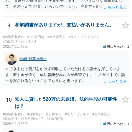
し、 貴殿らの費用負担で廃棄処分します、 というような書面を出し
て、そのうえで 廃棄したらいいでしょう。 廃棄する前に、写真をとっ
ておくこと ですね。
9
和解調書がありますが、支払いがありません。
#債権回収代行
#140万円超
#連帯保証人
#個人・プライベート
#強制執行・差し押さえ
2021年11月9日
役にたった
1
理崎 智英
弁護士
＞できるだけ費用をかけず回収していただける弁護士を探していま
す。着手金が低く、成功報酬が高い方が希望です。 このサイトで弁護
士を探されるということでも良いと思います。
10
知人に貸した520万の未返済、法的手段の可能性
は？
#債権回収代行
#強制執行・差し押さえ
#法人・ビジネス
#連帯保証人
#音信不通・行方不明の相手
#140万円超
2026年1月28日
役にたった
1