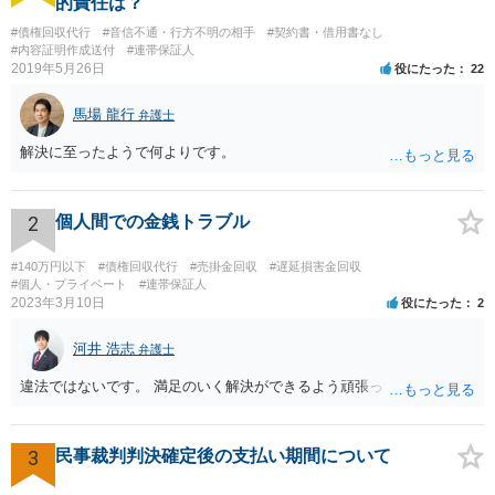
的責任は？
#債権回収代行
#音信不通・行方不明の相手
#契約書・借用書なし
#内容証明作成送付
#連帯保証人
2019年5月26日
役にたった
22
馬場 龍行
弁護士
解決に至ったようで何よりです。
2
個人間での金銭トラブル
#140万円以下
#債権回収代行
#売掛金回収
#遅延損害金回収
#個人・プライベート
#連帯保証人
2023年3月10日
役にたった
2
河井 浩志
弁護士
違法ではないです。 満足のいく解決ができるよう頑張ってください。
3
民事裁判判決確定後の支払い期間について