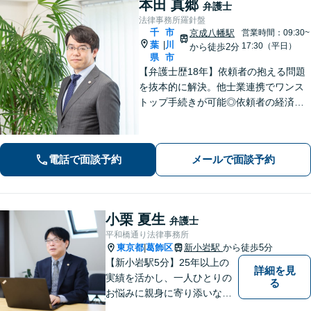
本田 真郷
弁護士
法律事務所羅針盤
千
市
京成八幡駅
営業時間：09:30~
葉
川
|
17:30（平日）
から徒歩2分
県
市
【弁護士歴18年】依頼者の抱える問題
を抜本的に解決。他士業連携でワンス
トップ手続きが可能◎依頼者の経済
的・時間的負担を抑え、早期解決を目
指します。【相続・遺言】FP資格保
持。相続トラブルのみならず税金・登
電話で面談予約
メールで面談予約
記まで対応【マンション管理士】
小栗 夏生
弁護士
平和橋通り法律事務所
東京都
葛飾区
新小岩駅
から徒歩5分
|
【新小岩駅5分】25年以上の
詳細を見
実績を活かし、一人ひとりの
る
お悩みに親身に寄り添いなが
ら、納得できる解決を全力で