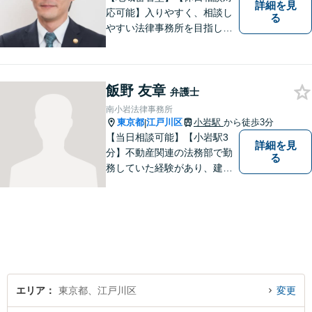
詳細を見
応可能】入りやすく、相談し
る
やすい法律事務所を目指して
います。離婚・男女問題／ 借
金・債務整理／交通事故／犯
罪・刑事事件など多数の分野
飯野 友章
に対応可能。是非一度お気軽
弁護士
にご相談ください。
南小岩法律事務所
東京都
江戸川区
小岩駅
から徒歩3分
|
【当日相談可能】【小岩駅3
詳細を見
分】不動産関連の法務部で勤
る
務していた経験があり、建築
やリフォームに開ける瑕疵ト
ラブル、労働問題の対応経験
が多数あります。ご依頼者様
と一緒に考え、最適な解決策
をご提案いたします。 どんな
ことでもお気軽にご相談くだ
さい。
エリア
東京都、江戸川区
変更