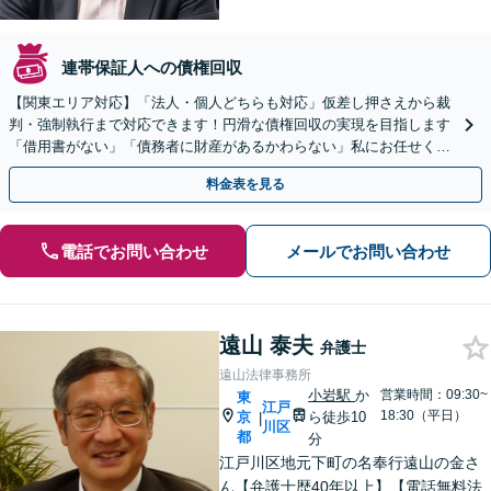
連帯保証人への債権回収
【関東エリア対応】「法人・個人どちらも対応」仮差し押さえから裁
判・強制執行まで対応できます！円滑な債権回収の実現を目指します
「借用書がない」「債務者に財産があるかわらない」私にお任せくだ
さい！【分割払いあり】【休日・夜間相談可】
料金表を見る
電話でお問い合わせ
メールでお問い合わせ
遠山 泰夫
弁護士
遠山法律事務所
小岩駅
か
営業時間：09:30~
東
江戸
18:30（平日）
京
ら徒歩10
|
川区
都
分
江戸川区地元下町の名奉行遠山の金さ
ん【弁護士歴40年以上】【電話無料法