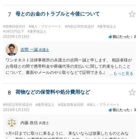
た審理をしないので、 被告側が、少額訴訟でいいよ、という同意だと
思います（多分）。 実際の流れとしては、少額訴訟では嫌だ、と被告
が考えた場合、 通常の訴訟でやってほしい、と裁判所に対して書類を
7
母とのお金のトラブルと今後について
出したりします。
#債権回収代行
#個人・プライベート
#内容証明作成送付
#連帯保証人
#140万円以下
#連帯保証人
2023年1月19日
役にたった
2
吉岡 一誠
弁護士
ワンオネスト法律事務所の弁護士の吉岡一誠と申します。 相談者様が
お母様との間で携帯料金や葬儀代等の支払いに関して約束をしたこと
について、書面やメールのやり取りなどで証明できるようであれば、
立替金を裁判上請求する余地があろうかと思います。 ただし、お母様
の資力が乏しいとなると、判決が下りても実際に回収することができ
ない可能性があるため、不定期でも少しずつでも返済があるようであ
8
荷物などの保管料や処分費用など
れば、コストをかけて裁判を起こすよりも、このまま分割払いを続け
てもらう方が良いかもしれません。 なお、保証人欄の無断署名の件
#内容証明作成送付
#連帯保証人
#遅延損害金回収
#個人・プライベート
は、お母様に注意するしかないですが、お母様が勝手に署名した場合
2018年1月13日
役にたった
3
は保証契約は無効ですので、仮に金融機関等から相談者様のもとに請
求が来た場合は支払いを拒否できます。
内藤 政信
弁護士
○月○日までに取りに来るように、 来ないならば放棄したものとみな