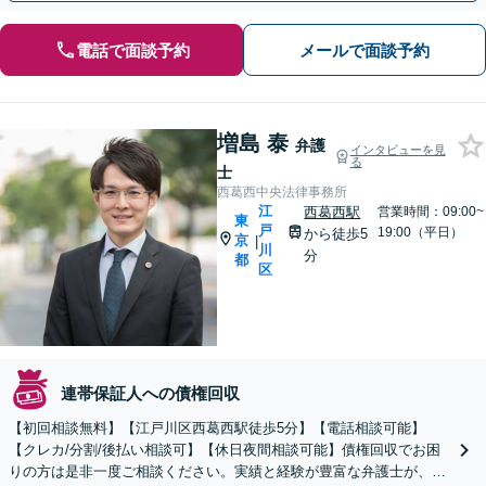
電話で面談予約
メールで面談予約
増島 泰
弁護
インタビューを見
る
士
西葛西中央法律事務所
江
西葛西駅
営業時間：09:00~
東
戸
19:00（平日）
から徒歩5
京
|
川
分
都
区
連帯保証人への債権回収
【初回相談無料】【江戸川区西葛西駅徒歩5分】【電話相談可能】
【クレカ/分割/後払い相談可】【休日夜間相談可能】債権回収でお困
りの方は是非一度ご相談ください。実績と経験が豊富な弁護士が、フ