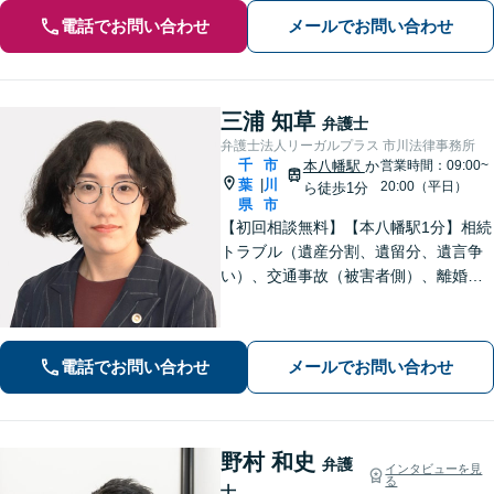
電話でお問い合わせ
メールでお問い合わせ
三浦 知草
弁護士
弁護士法人リーガルプラス 市川法律事務所
千
市
本八幡駅
か
営業時間：09:00~
葉
川
|
20:00（平日）
ら徒歩1分
県
市
【初回相談無料】【本八幡駅1分】相続
トラブル（遺産分割、遺留分、遺言争
い）、交通事故（被害者側）、離婚・
不貞慰謝料、労働災害に特に力を入れ
ています。
電話でお問い合わせ
メールでお問い合わせ
野村 和史
弁護
インタビューを見
る
士