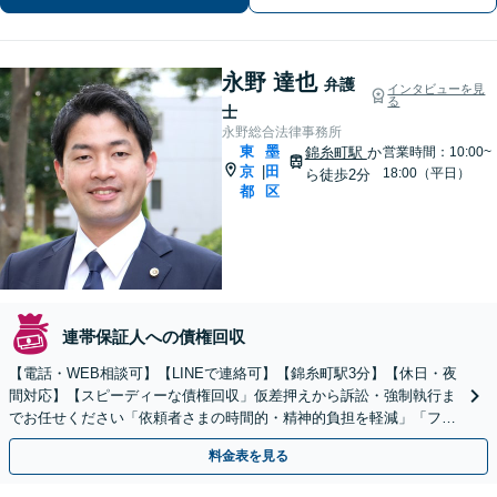
八幡駅9分】
永野 達也
弁護
インタビューを見
る
士
永野総合法律事務所
東
墨
錦糸町駅
か
営業時間：10:00~
京
田
|
18:00（平日）
ら徒歩2分
都
区
連帯保証人への債権回収
【電話・WEB相談可】【LINEで連絡可】【錦糸町駅3分】【休日・夜
間対応】【スピーディーな債権回収」仮差押えから訴訟・強制執行ま
でお任せください「依頼者さまの時間的・精神的負担を軽減」「フリ
ーランス・個人事業主のサポート」
料金表を見る