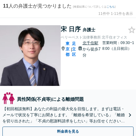
11
人の弁護士が見つかりました
(検索結果について詳しくは
こちら
)
11件中 1-11件を表示
宋 日序
弁護士
ベリーベスト法律事務所 北千住オフィス
北千住駅
営業時間：09:30~1
東
足
8:00（土日祝日）
京
立
から徒歩7
|
都
区
分
異性関係(不貞等)による離婚問題
【初回相談無料】あなたの利益の最大化を目指します。まずは電話・
メールで状況を丁寧にお聞きします。「離婚を希望している」「離婚
を切り出された」「不貞の慰謝料請求をしたい」等お任せください。
【リーズナブルな料金設定】
料金表を見る