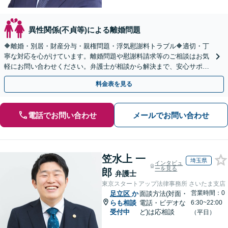
異性関係(不貞等)による離婚問題
🔶離婚・別居・財産分与・親権問題・浮気慰謝料トラブル🔶適切・丁
寧な対応を心がけています。離婚問題や慰謝料請求等のご相談はお気
軽にお問い合わせください。弁護士が相談から解決まで、安心サポー
トいたします。◤完全予約制・初回法律相談無料◢
料金表を見る
電話でお問い合わせ
メールでお問い合わせ
笠水上 一
埼玉県
インタビュ
ーを見る
郎
弁護士
東京スタートアップ法律事務所 さいたま支店
営業時間：0
足立区
か
面談方法(対面・
らも相談
電話・ビデオな
6:30~22:00
受付中
ど)は応相談
（平日）