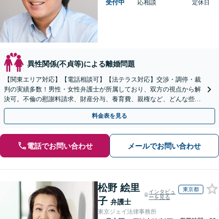
受付中
応相談
定休日
異性関係(不貞等)による離婚問題
【関東エリア対応】【電話相談可】【法テラス対応】交渉・調停・裁
判の実績多数！男性・女性弁護士が所属しており、双方の視点から解
決可。不倫の慰謝料請求、財産分与、養育費、親権など、どんな些細
なことでもお気軽にご相談ください【休日・夜間面談可】
料金表を見る
電話でお問い合わせ
メールでお問い合わせ
松野 絵里
東京都
インタビュ
ーを見る
子
弁護士
東京ジェイ法律事務所