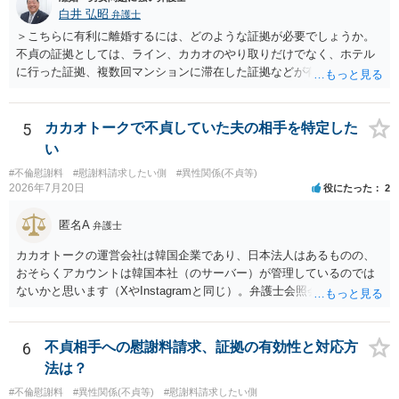
白井 弘昭
弁護士
＞こちらに有利に離婚するには、どのような証拠が必要でしょうか。
不貞の証拠としては、ライン、カカオのやり取りだけでなく、ホテル
に行った証拠、複数回マンションに滞在した証拠などが有効です。 不
貞の証拠があれば、離婚をさらに有利に進める（離婚したい時期に離
婚する、慰謝料をとるなど）ことができると思われます。 ただし、不
貞発覚後、長期間同居を続けると、不貞を許したとの評価につながる
5
カカオトークで不貞していた夫の相手を特定した
場合がありますので、ご注意ください。 以上、ご参考まで。
い
#不倫慰謝料
#慰謝料請求したい側
#異性関係(不貞等)
2026年7月20日
役にたった
2
匿名A
弁護士
カカオトークの運営会社は韓国企業であり、日本法人はあるものの、
おそらくアカウントは韓国本社（のサーバー）が管理しているのでは
ないかと思います（XやInstagramと同じ）。弁護士会照会は日本法に
基づく制度であり、送付先は日本国内とするのが原則で、外国企業に
対する照会は基本的にできないと解されています（弁護士会によって
は例外的に認める扱いもありますが、かなり限定されているので一般
6
不貞相手への慰謝料請求、証拠の有効性と対応方
的ではないでしょう）。もし韓国本社がアカウント管理をしているな
法は？
ら、日本法人へ送っても「ウチでは管理していない」という回答にな
#不倫慰謝料
#異性関係(不貞等)
#慰謝料請求したい側
ります。 個人で直接他人のID情報の開示を求めても拒否されるでしょ