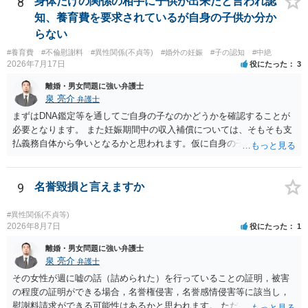
8
身体だけの関係の相手に子供が出来たと言われ認
もよいように思いますが，ゼロかどうかの観点であれば，訴訟に進む
知、養育費を要求されているが自身の子供か分か
しかなくなるようにも思います。そうしますと，お近くの弁護士に相
らない
談して進めることを検討した方がよいようにも思います。
#養育費
#不倫慰謝料
#異性関係(不貞等)
#婚外の妊娠
#子の認知
#中絶
2026年7月17日
役にたった
3
離婚・男女問題に強い弁護士
泉 亮介
弁護士
まずはDNA鑑定等を通してご自身の子なのかどうかを確認することが
必要となります。 また妊娠期間中の収入補償については、そもそも支
払義務自体から争いとなるかと思われます。仮に自身の子であったと
して、そのことから当然に補償義務が発生するものではありません。
相手に弁護士がついているということであれば、依頼をするかしない
かは別として一度ご自身も個別に弁護士に相談をされたほうが良いで
9
名誉毀損と言えますか
しょう。
#異性関係(不貞等)
2026年8月7日
役にたった
1
離婚・男女問題に強い弁護士
泉 亮介
弁護士
その女性が週に嘘の話（詰められた）を行っていることの証明，被害
の程度の証明ができる場合，名誉権侵害，名誉感情侵害等に該当し，
慰謝料請求ができる可能性はあるかと思われます。 ただ弁護士費用を