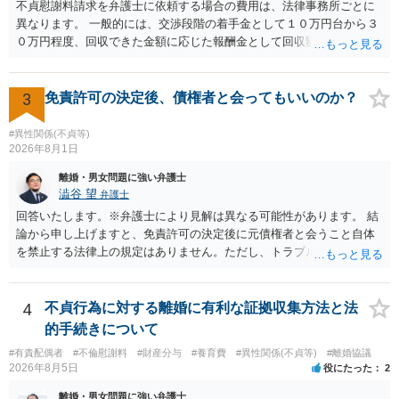
るものかと推察しますので、 貸金返還ではないかと存じます。 ④ 私
不貞慰謝料請求を弁護士に依頼する場合の費用は、法律事務所ごとに
は現在、収入も不安定で貯金もなくリボ払い借金が既に約100万あり。
異なります。 一般的には、交渉段階の着手金として１０万円台から３
今年に再婚したが主人はお金に厳しい為、一括で220万円を支払う事は
０万円程度、回収できた金額に応じた報酬金として回収額の１０％か
困難 仮に裁判で敗訴した場合でも、分割払いになる可能性はあります
ら２０％程度が設定されていることがあります。訴訟に移行する場合
か。 ⇒判決となり敗訴してしまった場合は、強制執行により不動産等
には、追加着手金や日当、実費が発生することもあります。 もっと
の財産を差し押さえられ、そこから債権回収が図られることになりま
も、証拠が十分にあるか、相手方の住所・勤務先が分かるか、慰謝料
3
免責許可の決定後、債権者と会ってもいいのか？
すが、 和解であれば柔軟な解決が可能ですので、その場合は分割払
額、離婚の有無、交渉で終わるか訴訟まで見込むかによって、費用は
いにより支払うことも十分可能です。 ⑤ このような事情であれば、私
変わり得ます。依頼前に、交渉だけの場合、訴訟になった場合、回収
#異性関係(不貞等)
は120万円のみ和解交渉を続けるべきでしょうか。 ⇒ご相談者様の認
できなかった場合の費用を確認しておくとよいでしょう。 弁護士選び
2026年8月1日
識を前提にすれば、１００万円も含めて返済する必要はないと考えら
では、不貞慰謝料案件の経験が相応にあるか、費用体系が明確か、見
離婚・男女問題に強い弁護士
れるため、 120万円のみについて交渉を続けることがベターかと存じ
通しを過度に楽観的に言い過ぎないか、質問に具体的に答えてくれる
澁谷 望
弁護士
ます。
か、連絡方法（メール、電話、弁護士直接か事務局員を介するかな
回答いたします。※弁護士により見解は異なる可能性があります。 結
ど）や対応スピードが合うかを確認するとよいと思います。いずれに
論から申し上げますと、免責許可の決定後に元債権者と会うこと自体
しましても、弁護士への相談・依頼にあたっては、証拠資料、夫と相
を禁止する法律上の規定はありません。ただし、トラブル防止の観点
手方の関係、相手方の氏名・住所等、夫婦関係への影響、離婚予定の
から慎重な対応が必要です。 今後の付き合い方で気をつけるべきポイ
有無など事実関係をよく整理して相談されることをお勧めいたしま
ントは以下の通りです。 ・金銭のやり取りや返済の約束は絶対にしな
す。
い（免責された借金を任意でも支払ってしまうとトラブルの元になり
4
不貞行為に対する離婚に有利な証拠収集方法と法
ます） ・過去のDVや過剰請求の経緯を踏まえ、相手の感情に流されな
的手続きについて
い ・予定通り毅然とした態度で距離を置く 法律上の制限はないもの
#有責配偶者
#不倫慰謝料
#財産分与
#養育費
#異性関係(不貞等)
#離婚協議
の、ご自身の生活と精神的な安定を守るためにも、お互いに距離を置
2026年8月5日
役にたった
2
くというご判断は非常に賢明かと思います。
離婚・男女問題に強い弁護士