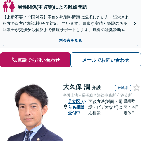
異性関係(不貞等)による離婚問題
【来所不要／全国対応】不倫の慰謝料問題は請求したい方・請求され
た方の双方に相談料0円で対応しています。豊富な実績と経験のある
弁護士が交渉から解決まで徹底サポートします。無料の証拠診断や着
手金の返還保証もありますので安心してご相談ください。
料金表を見る
電話でお問い合わせ
メールでお問い合わせ
大久保 潤
弁護士
茨城県
弁護士法人長瀬総合法律事務所 守谷支所
営業時
足立区
か
面談方法(対面・電
らも相談
話・ビデオなど)は
間：本日
受付中
応相談
定休日