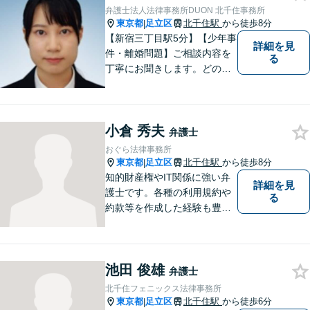
ポートします。
弁護士法人法律事務所DUON 北千住事務所
東京都
足立区
北千住駅
から徒歩8分
|
【新宿三丁目駅5分】【少年事
詳細を見
件・離婚問題】ご相談内容を
る
丁寧にお聞きします。どのよ
うな解決がいいのか、ひとり
ひとりに合ったものを一緒に
考えていきます。
小倉 秀夫
弁護士
おぐら法律事務所
東京都
足立区
北千住駅
から徒歩8分
|
知的財産権やIT関係に強い弁
詳細を見
護士です。各種の利用規約や
る
約款等を作成した経験も豊富
です。契約書のチェック等で
あれば、日本文のみならず英
文のものも対処できます。ネ
池田 俊雄
ット上での誹謗中傷対策も得
弁護士
意です。
北千住フェニックス法律事務所
東京都
足立区
北千住駅
から徒歩6分
|