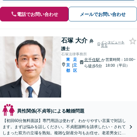
電話でお問い合わせ
メールでお問い合わせ
石塚 大介
弁
インタビューを
見る
護士
石塚法律事務所
東
足
北千住駅
か
営業時間：10:00~
京
立
|
18:00（平日）
ら徒歩5分
都
区
異性関係(不貞等)による離婚問題
【初回60分無料面談】専門用語は使わず、わかりやすい言葉で対話し
ます。まずは悩みを話しください。不貞慰謝料を請求したい・されて
しまった双方の立場を熟知。複雑な財産分与もお任せ。老若男女に幅