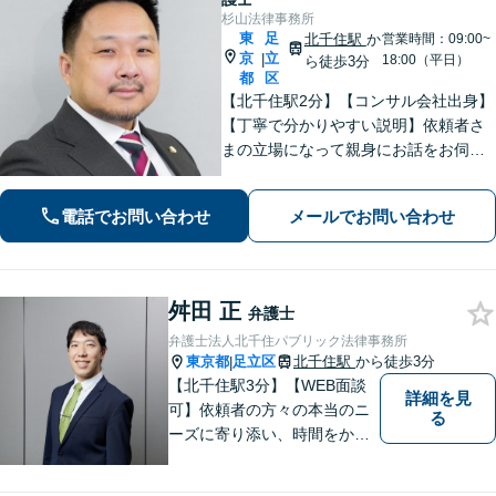
杉山法律事務所
東
足
北千住駅
か
営業時間：09:00~
京
立
|
18:00（平日）
ら徒歩3分
都
区
【北千住駅2分】【コンサル会社出身】
【丁寧で分かりやすい説明】依頼者さ
まの立場になって親身にお話をお伺い
します。話しやすい雰囲気作りを大切
にしておりますので、ささいなお悩み
電話でお問い合わせ
メールでお問い合わせ
でも遠慮なくお聞かせください。【電
話・WEB面談可】
舛田 正
弁護士
弁護士法人北千住パブリック法律事務所
東京都
足立区
北千住駅
から徒歩3分
|
【北千住駅3分】【WEB面談
詳細を見
可】依頼者の方々の本当のニ
る
ーズに寄り添い、時間をかけ
た適切な判決を求めるか、早
期解決を優先するかを共に話