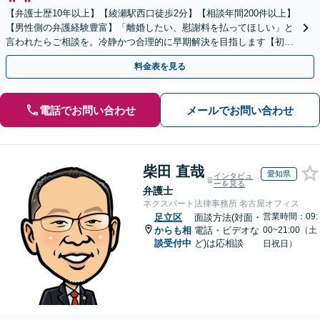
【弁護士歴10年以上】【綾瀬駅西口徒歩2分】【相談年間200件以上】
【男性側の弁護経験豊富】「離婚したい、慰謝料を払ってほしい」と
言われたらご相談を。冷静かつ合理的に早期解決を目指します【初回
面談無料】
料金表を見る
電話でお問い合わせ
メールでお問い合わせ
柴田 直哉
愛知県
インタビュ
ーを見る
弁護士
ネクスパート法律事務所 名古屋オフィス
営業時間：09:
足立区
面談方法(対面・
からも相
電話・ビデオな
00~21:00（土
談受付中
ど)は応相談
日祝日）