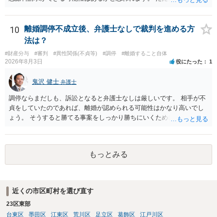
考えると費用倒れとなるリスクも考えられるため，慎重にご検討され
た方が良いでしょう。
10
離婚調停不成立後、弁護士なしで裁判を進める方
法は？
#財産分与
#審判
#異性関係(不貞等)
#調停
#離婚すること自体
2026年8月3日
役にたった
1
鬼沢 健士
弁護士
調停ならまだしも、訴訟となると弁護士なしは厳しいです。 相手が不
貞をしていたのであれば、離婚が認められる可能性はかなり高いでし
ょう。 そうすると勝てる事案をしっかり勝ちにいくためにも弁護士委
任を強くおすすめします。
もっとみる
近くの市区町村を選び直す
23区東部
台東区
墨田区
江東区
荒川区
足立区
葛飾区
江戸川区