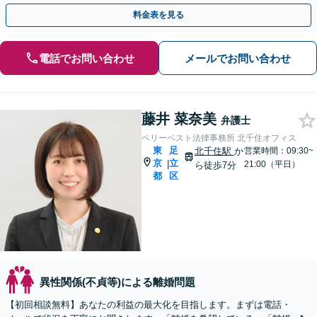
広く対応【カード利用可】【北千住駅5分】
料金表を見る
電話でお問い合わせ
メールでお問い合わせ
藤井 菜奈美
弁護士
ベリーベスト法律事務所 北千住オフィス
東
足
北千住駅
か
営業時間：09:30~
京
立
|
21:00（平日）
ら徒歩7分
都
区
異性関係(不貞等)による離婚問題
【初回相談無料】あなたの利益の最大化を目指します。まずは電話・