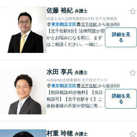
し合い、最も前向きになれる
佐藤 裕紀
解決を見つけ出すことを目指
弁護士
します。
弁護士法人法律事務所DUON 北千住事務所
東京都
足立区
北千住駅
から徒歩8分
|
【北千住駅8分】法律問題か否
詳細を見
かとお悩みになる前に、まず
る
はご相談ください。一緒に考
えましょう。 お悩み事を一人
で抱えることはありません。
ご遠慮なくご相談ください。
水田 享兵
弁護士
Authense法律事務所 北千住オフィス
東京都
足立区
北千住駅
から徒歩5分
|
【初回相談45分無料】【当日
詳細を見
相談可】【北千住駅すぐ】ご
る
依頼者様の不安や苦悩に寄り
添いながら、納得の解決とな
るよう冷静かつ粘り強く交渉
します。離婚男女問題では問
村重 玲穂
題解決後の人生も見据えてサ
弁護士