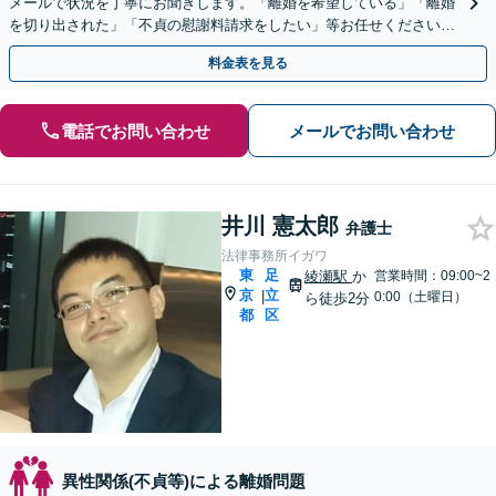
メールで状況を丁寧にお聞きします。「離婚を希望している」「離婚
を切り出された」「不貞の慰謝料請求をしたい」等お任せください。
【リーズナブルな料金設定】
料金表を見る
電話でお問い合わせ
メールでお問い合わせ
井川 憲太郎
弁護士
法律事務所イガワ
東
足
綾瀬駅
か
営業時間：09:00~2
京
立
|
0:00（土曜日）
ら徒歩2分
都
区
異性関係(不貞等)による離婚問題