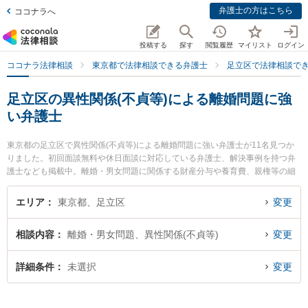
弁護士の方はこちら
ココナラへ
投稿する
探す
閲覧履歴
マイリスト
ログイン
ココナラ法律相談
東京都で法律相談できる弁護士
足立区で法律相談で
足立区の異性関係(不貞等)による離婚問題に強
い弁護士
東京都の足立区で異性関係(不貞等)による離婚問題に強い弁護士が11名見つか
りました。初回面談無料や休日面談に対応している弁護士、解決事例を持つ弁
護士なども掲載中。離婚・男女問題に関係する財産分与や養育費、親権等の細
かな分野での絞り込み検索もでき便利です。特にベリーベスト法律事務所 北千
住オフィスの宋 日序弁護士や石塚法律事務所の石塚 大介弁護士、ベリーベスト
エリア
東京都、足立区
変更
法律事務所 北千住オフィスの藤井 菜奈美弁護士のプロフィール情報や弁護士費
用、強みなどが注目されています。『足立区で土日や夜間に発生した異性関係
相談内容
離婚・男女問題、異性関係(不貞等)
変更
(不貞等)による離婚問題のトラブルを今すぐに弁護士に相談したい』『異性関係
(不貞等)による離婚問題のトラブル解決の実績豊富な近くの弁護士を検索した
い』『初回相談無料で異性関係(不貞等)による離婚問題を法律相談できる足立区
詳細条件
未選択
変更
内の弁護士に相談予約したい』などでお困りの相談者さんにおすすめです。