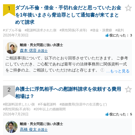
1
ダブル不倫・借金・手切れ金だと思っていたお金
を1年後いまさら脅迫罪として通知書が来てまと
めて請求
#ダブル不倫
#慰謝料請求された側
#異性関係(不貞等)
#借金・浪費癖
#裁判
2026年7月30日
役にたった
3
離婚・男女問題に強い弁護士
森本 偲音
弁護士
ご相談事項について、以下のとおり回答させていただきます。 ご参考
にしていただき、ご心配であれば最寄りの法律事務所に関係資料一式
をご持参の上、ご相談していただければと存じます。 ① このLINEの
流れを見る限り、100万円は貸付金ではなく、手切れ金・和解金と評価
される可能性はあるのか ⇒LINEを含む１００万円の貸付に至るまでの
やり取り等の経緯、誓約書の内容等を踏まえて、関係を清算するため
2
弁護士に浮気相手への慰謝料請求を依頼する費用
の 金銭であったと評価される可能性はあると考えます。 ② 「今後一
相場は？
切関与しないなら100万円振り込む」というLINEや誓約書は、裁判上
#慰謝料請求したい側
#不倫慰謝料
#婚姻費用(別居中の生活費など)
どの程度証拠価値があるのか ⇒前後のやり取りや誓約書の具体的内容
#異性関係(不貞等)
#20年以上の婚姻期間
を見ない限り、具体的な判断はできませんが、一定の証拠価値はある
2026年7月28日
役にたった
5
と考えます。 ③ 借用書があっても、後から100万円を貸付扱いに変更
離婚・男女問題に強い弁護士
することは認められるのか。 ⇒おそらく１００万円は不当利得（受け
髙橋 俊太
弁護士
取る正当な権利がないのに利益を取得した）として返還請求されてい