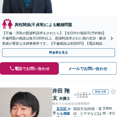
異性関係(不貞等)による離婚問題
【不倫・浮気の慰謝料請求をされたら】【当日中の相談可(予約制)】
不倫問題の相談は毎月100件以上、慰謝料請求された側の交渉・解決
実績が豊富な法律事務所です。【不倫相談は初回0円】【電話相談で
ご契約まで対応可/来所不要】
料金表を見る
電話でお問い合わせ
メールでお問い合わせ
井田 翔
神奈川県
インタビュ
ーを見る
太
弁護士
橋本さがみ総合法律事務所
営業時
足立区
か
面談方法(対面・電
らも相談
話・ビデオなど)は
間：本日