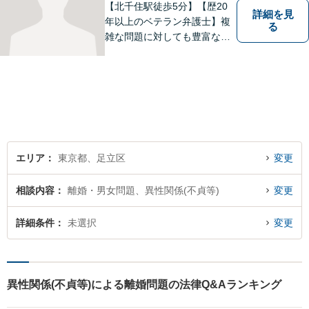
【北千住駅徒歩5分】【歴20
詳細を見
年以上のベテラン弁護士】複
る
雑な問題に対しても豊富な経
験から実現性の高い提案が可
能です。都心で弁護士をお探
しであればお気軽にご相談く
ださい。依頼者様の声を大切
にし、適切に対処して参りま
す。
エリア
東京都、足立区
変更
相談内容
離婚・男女問題、異性関係(不貞等)
変更
詳細条件
未選択
変更
異性関係(不貞等)による離婚問題の法律Q&Aランキング