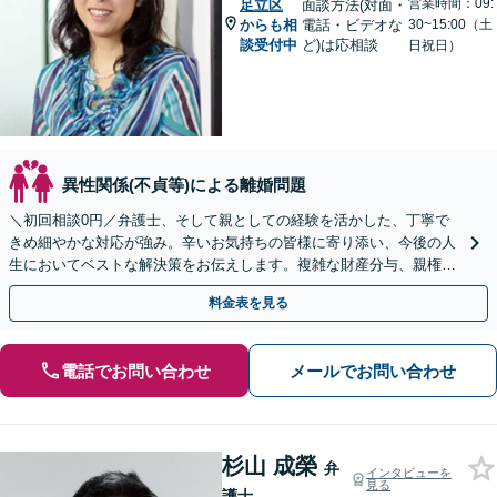
営業時間：09:
足立区
面談方法(対面・
からも相
電話・ビデオな
30~15:00（土
談受付中
ど)は応相談
日祝日）
異性関係(不貞等)による離婚問題
＼初回相談0円／弁護士、そして親としての経験を活かした、丁寧で
きめ細やかな対応が強み。辛いお気持ちの皆様に寄り添い、今後の人
生においてベストな解決策をお伝えします。複雑な財産分与、親権問
題、養育費の交渉、国際離婚などが得意です【日英対応◎】
料金表を見る
電話でお問い合わせ
メールでお問い合わせ
杉山 成榮
弁
インタビューを
見る
護士