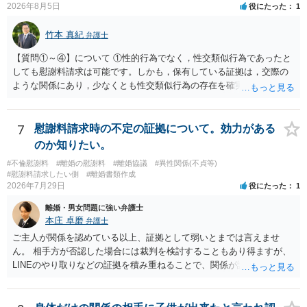
2026年8月5日
役にたった
1
う。
竹本 真紀
弁護士
【質問①～④】について ①性的行為でなく，性交類似行為であったと
しても慰謝料請求は可能です。しかも，保有している証拠は，交際の
ような関係にあり，少なくとも性交類似行為の存在を確実に証明でき
るものです（裏を返せば，証拠で認められる範囲でしか認めていない
ことを窺わせるものです。）。ですから，慰謝料請求を進めることで
よいと思います。 ただ．慰謝料額については，婚姻破綻に至っていな
7
慰謝料請求時の不定の証拠について。効力がある
いとして，この点を考慮されることになるかもしれません。 ②夫との
のか知りたい。
今後のことを考えて書いてもらうか否かを検討するのがよいと思いま
#不倫慰謝料
#離婚の慰謝料
#離婚協議
#異性関係(不貞等)
す。今ある証拠以上のことを証明（証明力を強めることも含む）でき
#慰謝料請求したい側
#離婚書類作成
るのであれば，前向きに検討を進めるという考え方でもよいでしょ
2026年7月29日
役にたった
1
う。慰謝料請求としては証拠として使えることが前提であり，その価
離婚・男女問題に強い弁護士
値と夫との関係との均衡のように思います。 ③行政書士に委任をして
本庄 卓磨
弁護士
いるのであれば，どのような内容の委任なのか不明ですが，その行政
書士との協議になると思います。請求するか，訴訟にするか，その点
ご主人が関係を認めている以上、証拠として弱いとまでは言えませ
の見極めや，相手方は性交類似行為は認めているのか，それさえも否
ん。 相手方が否認した場合には裁判を検討することもあり得ますが、
定しているのかによって，考え方・進め方は変わってくると思いま
LINEのやり取りなどの証拠を積み重ねることで、関係が認定される余
す。 ④性交類似行為を認めているにもかかわらず支払を拒否するので
地は十分にあります。 ただし、手元の証拠でどこまで認定できるかは
あれば，本人（行政書士でも同じだと思います。）への対応ではあま
個別の事情によりますので、お早めに弁護士に相談されることをおす
り変わらないように思います。減額で折り合えるなら本人様の交渉で
すめします。