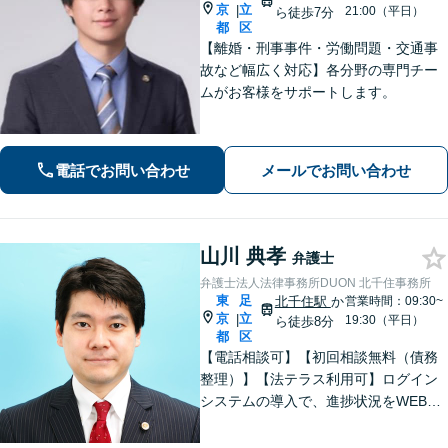
京
立
|
21:00（平日）
ら徒歩7分
都
区
【離婚・刑事事件・労働問題・交通事
故など幅広く対応】各分野の専門チー
ムがお客様をサポートします。
電話でお問い合わせ
メールでお問い合わせ
山川 典孝
弁護士
弁護士法人法律事務所DUON 北千住事務所
東
足
北千住駅
か
営業時間：09:30~
京
立
|
19:30（平日）
ら徒歩8分
都
区
【電話相談可】【初回相談無料（債務
整理）】【法テラス利用可】ログイン
システムの導入で、進捗状況をWEB上
でチェックできます。借金問題／債権
回収／行政事件に注力。その他、幅広