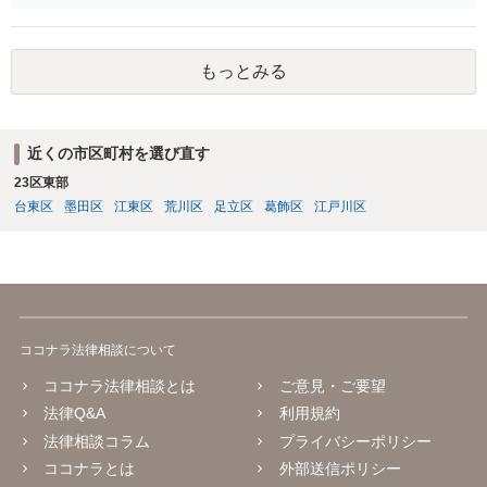
び実母の子が相続人となります。 実母に連絡を取って話してみるほか
ないと思います。
もっとみる
近くの市区町村を選び直す
23区東部
台東区
墨田区
江東区
荒川区
足立区
葛飾区
江戸川区
ココナラ法律相談について
ココナラ法律相談とは
ご意見・ご要望
法律Q&A
利用規約
法律相談コラム
プライバシーポリシー
ココナラとは
外部送信ポリシー