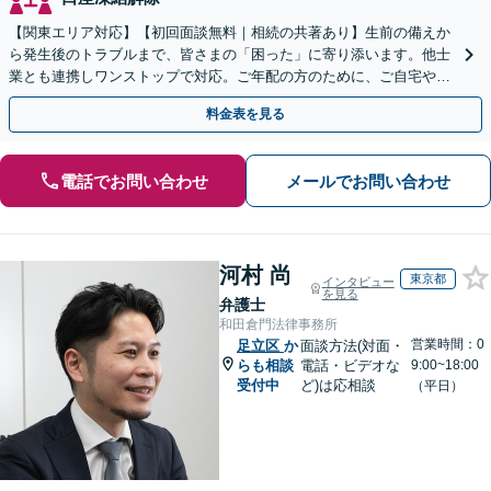
【関東エリア対応】【初回面談無料｜相続の共著あり】生前の備えか
ら発生後のトラブルまで、皆さまの「困った」に寄り添います。他士
業とも連携しワンストップで対応。ご年配の方のために、ご自宅やご
近所への出張相談も実施【秘密厳守｜休日・夜間相談可】
料金表を見る
電話でお問い合わせ
メールでお問い合わせ
河村 尚
東京都
インタビュー
を見る
弁護士
和田倉門法律事務所
営業時間：0
足立区
か
面談方法(対面・
らも相談
電話・ビデオな
9:00~18:00
受付中
ど)は応相談
（平日）