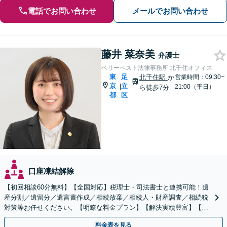
電話でお問い合わせ
メールでお問い合わせ
藤井 菜奈美
弁護士
ベリーベスト法律事務所 北千住オフィス
東
足
北千住駅
か
営業時間：09:30~
京
立
|
21:00（平日）
ら徒歩7分
都
区
口座凍結解除
【初回相談60分無料】【全国対応】税理士・司法書士と連携可能！遺
産分割／遺留分／遺言書作成／相続放棄／相続人・財産調査／相続税
対策等お任せください。【明瞭な料金プラン】【解決実績豊富】【電
話相談可】
料金表を見る