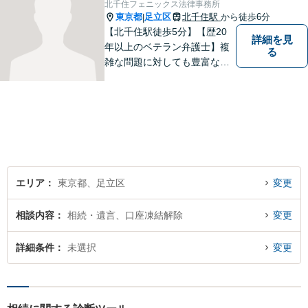
北千住フェニックス法律事務所
東京都
足立区
北千住駅
から徒歩6分
|
【北千住駅徒歩5分】【歴20
詳細を見
年以上のベテラン弁護士】複
る
雑な問題に対しても豊富な経
験から実現性の高い提案が可
能です。都心で弁護士をお探
しであればお気軽にご相談く
ださい。依頼者様の声を大切
にし、適切に対処して参りま
す。
エリア
東京都、足立区
変更
相談内容
相続・遺言、口座凍結解除
変更
詳細条件
未選択
変更