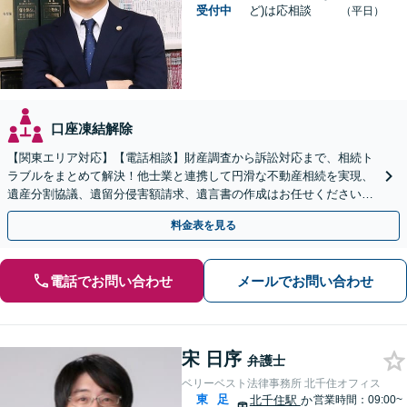
受付中
ど)は応相談
（平日）
口座凍結解除
【関東エリア対応】【電話相談】財産調査から訴訟対応まで、相続ト
ラブルをまとめて解決！他士業と連携して円滑な不動産相続を実現、
遺産分割協議、遺留分侵害額請求、遺言書の作成はお任せください。
明確な料金体系【オンライン面談可能】
料金表を見る
電話でお問い合わせ
メールでお問い合わせ
宋 日序
弁護士
ベリーベスト法律事務所 北千住オフィス
東
足
北千住駅
か
営業時間：09:00~