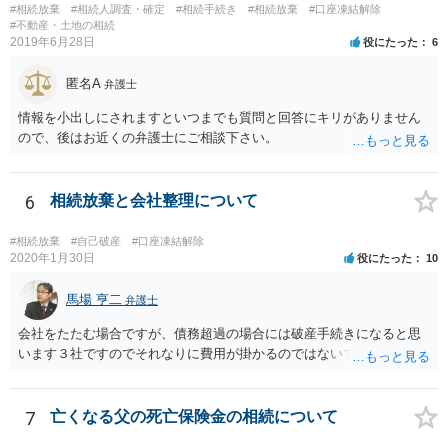
にあたっては、法テラスの無料相談等を利用して弁護士に相談するこ
#相続放棄
#相続人調査・確定
#相続手続き
#相続放棄
#口座凍結解除
とも十分考えられるかと存じます。また、ご記載いただいた事実関係
#不動産・土地の相続
2019年6月28日
役にたった
6
を拝見するかぎり、再婚相手のかたは既に相続放棄をされている可能
性があるかもしれません。
匿名A
弁護士
情報を小出しにされますといつまでも質問と回答にキリがありません
ので、後はお近くの弁護士にご相談下さい。
6
相続放棄と会社整理について
#相続放棄
#自己破産
#口座凍結解除
2020年1月30日
役にたった
10
馬場 亨二
弁護士
会社をたたむ場合ですが、債務超過の場合には破産手続きになると思
います３社ですのでそれなりに費用が掛かるのではないでしょうか。
7
亡くなる父の死亡保険金の相続について