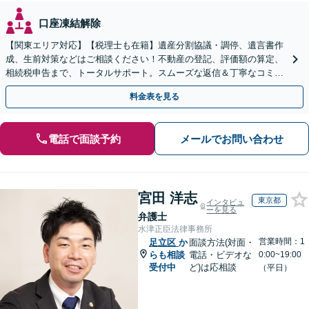
口座凍結解除
【関東エリア対応】【税理士も在籍】遺産分割協議・調停、遺言書作
成、生前対策などはご相談ください！不動産の登記、評価額の算定、
相続税申告まで、トータルサポート。スムーズな返信＆丁寧なコミュ
ニケーション◎お気軽にご相談ください。
料金表を見る
電話で面談予約
メールでお問い合わせ
宮田 洋志
東京都
インタビュ
ーを見る
弁護士
水津正臣法律事務所
営業時間：1
足立区
か
面談方法(対面・
らも相談
電話・ビデオな
0:00~19:00
受付中
ど)は応相談
（平日）