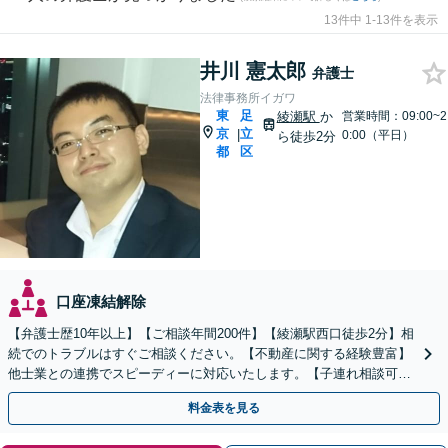
13件中 1-13件を表示
井川 憲太郎
弁護士
法律事務所イガワ
東
足
綾瀬駅
か
営業時間：09:00~2
京
立
|
0:00（平日）
ら徒歩2分
都
区
口座凍結解除
【弁護士歴10年以上】【ご相談年間200件】【綾瀬駅西口徒歩2分】相
続でのトラブルはすぐご相談ください。【不動産に関する経験豊富】
他士業との連携でスピーディーに対応いたします。【子連れ相談可】
【初回面談無料】
料金表を見る