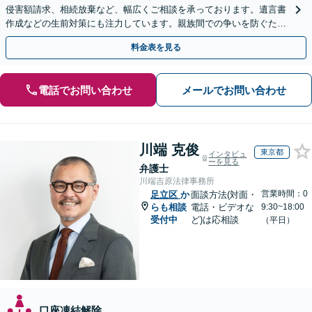
侵害額請求、相続放棄など、幅広くご相談を承っております。遺言書
作成などの生前対策にも注力しています。親族間での争いを防ぐため
にも、ぜひ弁護士にご相談ください。【WEB面談可】
料金表を見る
電話でお問い合わせ
メールでお問い合わせ
川端 克俊
東京都
インタビュ
ーを見る
弁護士
川端吉原法律事務所
営業時間：0
足立区
か
面談方法(対面・
らも相談
電話・ビデオな
9:30~18:00
受付中
ど)は応相談
（平日）
口座凍結解除