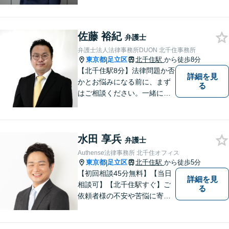
た適切な判決を求めるか、早
期解決を優先するかを共に話
し合い、最も前向きになれる
佐藤 裕紀
解決を見つけ出すことを目指
弁護士
します。
弁護士法人法律事務所DUON 北千住事務所
東京都
足立区
北千住駅
から徒歩8分
|
【北千住駅8分】法律問題か否
詳細を見
かとお悩みになる前に、まず
る
はご相談ください。一緒に考
えましょう。 お悩み事を一人
で抱えることはありません。
ご遠慮なくご相談ください。
水田 享兵
弁護士
Authense法律事務所 北千住オフィス
東京都
足立区
北千住駅
から徒歩5分
|
【初回相談45分無料】【当日
詳細を見
相談可】【北千住駅すぐ】ご
る
依頼者様の不安や苦悩に寄り
添いながら、納得の解決とな
るよう冷静かつ粘り強く交渉