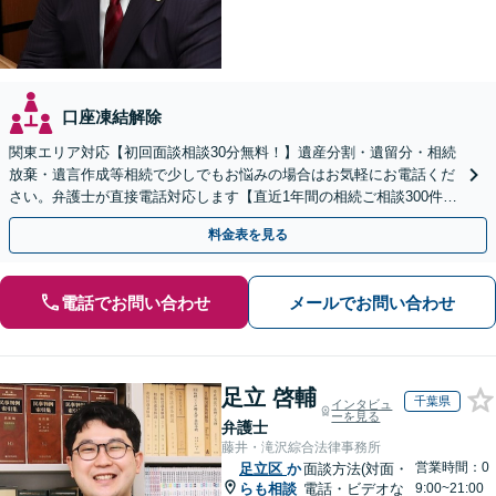
口座凍結解除
関東エリア対応【初回面談相談30分無料！】遺産分割・遺留分・相続
放棄・遺言作成等相続で少しでもお悩みの場合はお気軽にお電話くだ
さい。弁護士が直接電話対応します【直近1年間の相続ご相談300件以
上！＆相続の著書・セミナー多数】弁護士複数所属
料金表を見る
電話でお問い合わせ
メールでお問い合わせ
足立 啓輔
千葉県
インタビュ
ーを見る
弁護士
藤井・滝沢綜合法律事務所
営業時間：0
足立区
か
面談方法(対面・
らも相談
電話・ビデオな
9:00~21:00