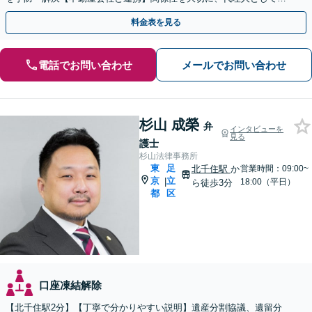
なたの利益を守ります【カード利用可】【北千住駅5分】
料金表を見る
電話でお問い合わせ
メールでお問い合わせ
杉山 成榮
弁
インタビューを
見る
護士
杉山法律事務所
東
足
北千住駅
か
営業時間：09:00~
京
立
|
18:00（平日）
ら徒歩3分
都
区
口座凍結解除
【北千住駅2分】【丁寧で分かりやすい説明】遺産分割協議、遺留分