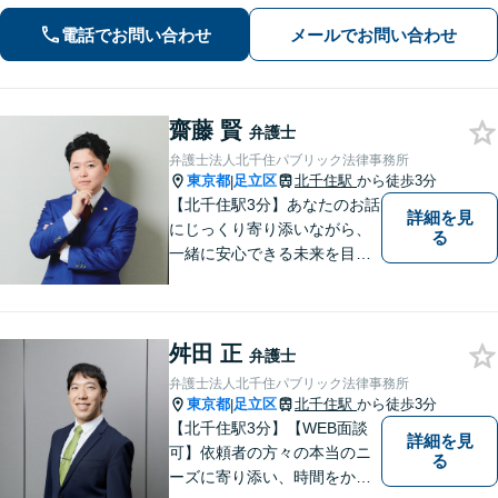
い事案に対応できます【夜間・休日面
電話でお問い合わせ
メールでお問い合わせ
談可】【完全個室】【新宿三丁目駅5
分】
齋藤 賢
弁護士
弁護士法人北千住パブリック法律事務所
東京都
足立区
北千住駅
から徒歩3分
|
【北千住駅3分】あなたのお話
詳細を見
にじっくり寄り添いながら、
る
一緒に安心できる未来を目指
します。どんなに小さなお悩
みでも気軽にご相談いただけ
る「安心して頼れる弁護士」
舛田 正
を目指しています。まずはお
弁護士
気軽にご相談ください【丁寧
弁護士法人北千住パブリック法律事務所
なヒアリング】【完全個室で
東京都
足立区
北千住駅
から徒歩3分
|
相談】
【北千住駅3分】【WEB面談
詳細を見
可】依頼者の方々の本当のニ
る
ーズに寄り添い、時間をかけ