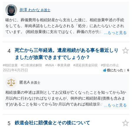
井澤 わかな
弁護士
確かに、葬儀費用を相続財産から支出した後に、相続放棄申述の手続
をしても、単純承認をしたとみなされる「処分」にあたらないとされ
ています。 (相続放棄後に支出ではなく、葬儀の方が先に来るのが通常
だと思いますので、葬儀→葬儀費用を相続財産から支出→相続放棄申
述の手続ということだと思いますが) ただ、葬儀費用ならいくらでもよ
いということではなく、身分相応の、社会的儀式として当然認められ
4
死亡から三年経過。遺産相続がある事を最近しり
る程度の金額に留まると考えた方がよいです。 もし、相続人の皆さん
ましたが放棄できますでしょうか？
に葬儀費用を支出する経済力がなく、質素な葬儀を行った費用であれ
#相続放棄
#口座凍結解除
#M&A・事業承継
#遅延損害金回収
#督促の停止
ば相続財産から支出しても単純承認と認められない可能性が高いの
2021年4月25日
役にたった
6
で、相続放棄申述が受理される可能性も高いと思います。
匿名A
弁護士
相続放棄の申述は原則としてお父様が亡くなったことを知ってから3か
月以内に行わなければなりませんが、例外的に相続財産(債務も含みま
す)があることを知ってから3か月以内であれば相続放棄の申述が認め
られる可能性もありますので、通知が届いたのが3か月以内の話なので
したら、早急に家裁に行って相続放棄の申述をしたい旨告げて必要な
書類を提出されることをおすすめいたします。 なお、お父様の債務が
5
鉄道会社に賠償金とその後について
他にもあるかもしれないというリスクを考えますと、相続放棄の申述