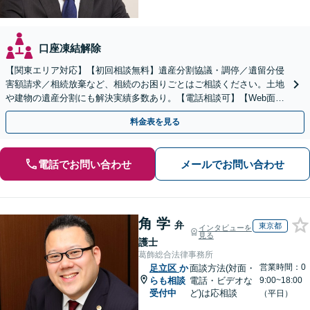
口座凍結解除
【関東エリア対応】【初回相談無料】遺産分割協議・調停／遺留分侵
害額請求／相続放棄など、相続のお困りごとはご相談ください。土地
や建物の遺産分割にも解決実績多数あり。【電話相談可】【Web面談
可】遺言書作成や財産の整理など生前対策もサポート
料金表を見る
電話でお問い合わせ
メールでお問い合わせ
角 学
弁
東京都
インタビューを
見る
護士
葛飾総合法律事務所
営業時間：0
足立区
か
面談方法(対面・
らも相談
電話・ビデオな
9:00~18:00
受付中
ど)は応相談
（平日）