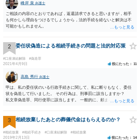
峰岸 泉
弁護士
ご相談の内容のとおりであれば，返還請求できると思いますが，相手
も何かしら理由をつけるでしょうから，法的手続を経ないと解決は不
可能かもしれません。
2
委任状偽造による相続手続きの問題と法的対応策
#口座凍結解除
#偽造罪
2021年4月9日
役にたった
11
高島 秀行
弁護士
甲は、私の委任状のいる行政手続きに関して、私に断りもなく、委任
状を偽造して行いました。 その行為は、刑事罰に該当しますか？
私文章偽造罪、同行使罪に該当します。 一般的に、頼まれた（委任さ
れた）人は、行政に提出する委任状の署名を偽造できるのでしょう
か？ 委任状を偽造して使用することはまでは依頼の範囲ではない
ので できないと思います。
3
相続放棄したあとの葬儀代金はもらえるのか？
#相続放棄
#相続手続き
#口座凍結解除
#相続放棄
2019年2月13日
役にたった
14