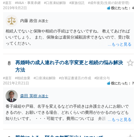
#遺言
#M&A・事業承継
#口座凍結解除
#家族信託
#成年後見(生前の財産管理)
2019年9月2日
役にたった
4
内藤 政信
弁護士
相続人でないと保険や相続の手続はできないですね。 教えてあげれば
いいでしょう。 また、保険金は遺留分減殺請求できないので、受け取
ってください。
8
再婚時の成人連れ子の名字変更と相続の悩み解決
方法
#遺言
#相続放棄
#口座凍結解除
#自筆証書遺言の作成
#財産分与
2021年2月21日
役にたった
7
森田 英樹
弁護士
養子縁組や戸籍、名字を変えるなどの手続きは弁護士さんにお願いで
きるのか、お願いできる場合、どれくらいの費用がかかるのかなども
知りたいです。 ・・・可能です。費用については 弁護士と直接面談
の上 内容を確認し 協議の上個別に契約によって決まることになっ
ています。 やはり、成人した子のことまでごちゃごちゃ考えず、自分
の事だけ考えるべきなのでしょうか ・・・お子さんの事をまで含め良