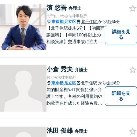
します。離婚男女問題では問
濱 悠吾
題解決後の人生も見据えてサ
弁護士
ポートします。
北千住いわき法律事務所
東京都
足立区
北千住駅
から徒歩5分
|
【北千住駅徒歩5分】【初回面
詳細を見
談無料】【年間100件以上の
る
相談実績】交通事故に注力し
ています。事故に遭ったらす
ぐにご連絡ください。相続事
件にも対応可能。【当日／夜
小倉 秀夫
間／休日対応可能】新たな生
弁護士
活へと導けるよう、尽力しま
おぐら法律事務所
す。
東京都
足立区
北千住駅
から徒歩8分
|
知的財産権やIT関係に強い弁
詳細を見
護士です。各種の利用規約や
る
約款等を作成した経験も豊富
です。契約書のチェック等で
あれば、日本文のみならず英
文のものも対処できます。ネ
池田 俊雄
ット上での誹謗中傷対策も得
弁護士
意です。