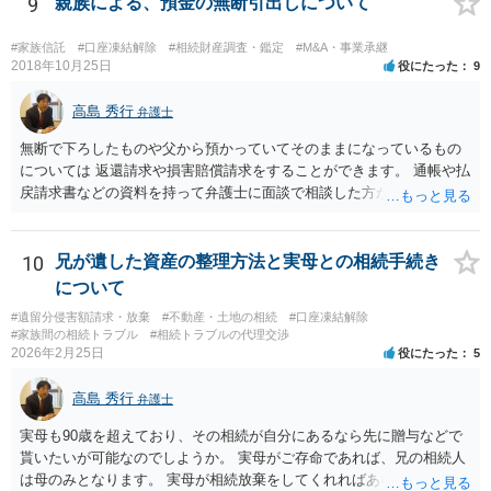
9
親族による、預金の無断引出しについて
い解決案があればお悩みになるのは当然と言えば当然のことです。 彼
と親子関係を結びたいと思っているが、名字は変えたくない・・・養
#家族信託
#口座凍結解除
#相続財産調査・鑑定
#M&A・事業承継
子縁組の必要があり 氏も変更することになります。 しかし 彼は成人
2018年10月25日
役にたった
9
しているとは言え、自分の子と私の連れ子、全て平等にしたいと希
望。もちろん私もそうできればと思います。 ・・・婚姻前の契約 あ
高島 秀行
弁護士
るいは 遺言書などで その意思を実現する方法はあります。 弁護
無断で下ろしたものや父から預かっていてそのままになっているもの
士に相談してみてください。
については 返還請求や損害賠償請求をすることができます。 通帳や払
戻請求書などの資料を持って弁護士に面談で相談した方がよいと思い
ます。
10
兄が遺した資産の整理方法と実母との相続手続き
について
#遺留分侵害額請求・放棄
#不動産・土地の相続
#口座凍結解除
#家族間の相続トラブル
#相続トラブルの代理交渉
2026年2月25日
役にたった
5
高島 秀行
弁護士
実母も90歳を超えており、その相続が自分にあるなら先に贈与などで
貰いたいが可能なのでしようか。 実母がご存命であれば、兄の相続人
は母のみとなります。 実母が相続放棄をしてくれればあなた方兄弟及