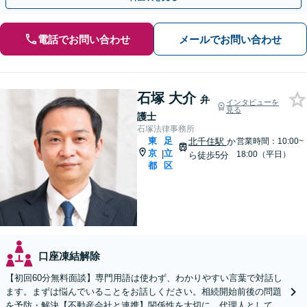
電話でお問い合わせ
メールでお問い合わせ
石塚 大介
弁
インタビューを
見る
護士
石塚法律事務所
東
足
北千住駅
か
営業時間：10:00~
京
立
|
18:00（平日）
ら徒歩5分
都
区
口座凍結解除
【初回60分無料面談】専門用語は使わず、わかりやすい言葉で対話し
ます。まずは悩んでいることをお話しください。相続開始前後の問題
を予防・解決【不動産会社と連携】関係性を大切に、代理人としてあ