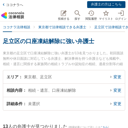
弁護士の方はこちら
ココナラへ
投稿する
探す
閲覧履歴
マイリスト
ログイン
ココナラ法律相談
東京都で法律相談できる弁護士
足立区で法律相談で
足立区の口座凍結解除に強い弁護士
東京都の足立区で口座凍結解除に強い弁護士が13名見つかりました。初回面談
無料や休日面談に対応している弁護士、解決事例を持つ弁護士なども掲載中。
相続・遺言に関係する家族間の相続トラブルや認知症の相続、遺産分割等の細
かな分野での絞り込み検索もでき便利です。特に法律事務所イガワの井川 憲太
郎弁護士やベリーベスト法律事務所 北千住オフィスの藤井 菜奈美弁護士、石塚
エリア
東京都、足立区
変更
法律事務所の石塚 大介弁護士のプロフィール情報や弁護士費用、強みなどが注
目されています。『足立区で土日や夜間に発生した口座凍結解除のトラブルを
相談内容
相続・遺言、口座凍結解除
変更
今すぐに弁護士に相談したい』『口座凍結解除のトラブル解決の実績豊富な近
くの弁護士を検索したい』『初回相談無料で口座凍結解除を法律相談できる足
立区内の弁護士に相談予約したい』などでお困りの相談者さんにおすすめで
詳細条件
未選択
変更
す。
13
人の弁護士が見つかりました
(検索結果について詳しくは
こちら
)