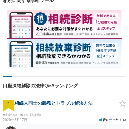
相続に関する診断ツール
口座凍結解除の法律Q&Aランキング
1
相続人同士の義務とトラブル解決方法
#遺産分割
#口座凍結解除
2020年3月17日
役にたった
13